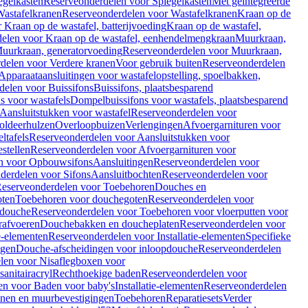
egelkasten
Reserveonderdelen voor Spiegelkasten
Met geïntegreerde
astafelkranen
Reserveonderdelen voor Wastafelkranen
Kraan op de
Kraan op de wastafel, batterijvoeding
Kraan op de wastafel,
elen voor Kraan op de wastafel, eenhendelmengkraan
Muurkraan,
uurkraan, generatorvoeding
Reserveonderdelen voor Muurkraan,
delen voor Verdere kranen
Voor gebruik buiten
Reserveonderdelen
Apparaataansluitingen voor wastafelopstelling, spoelbakken,
delen voor Buissifons
Buissifons, plaatsbesparend
s voor wastafels
Dompelbuissifons voor wastafels, plaatsbesparend
Aansluitstukken voor wastafel
Reserveonderdelen voor
oldeerhulzen
Overloopbuizen
Verlengingen
Afvoergarnituren voor
ltafels
Reserveonderdelen voor Aansluitstukken voor
stellen
Reserveonderdelen voor Afvoergarnituren voor
n voor Opbouwsifons
Aansluitingen
Reserveonderdelen voor
derdelen voor Sifons
Aansluitbochten
Reserveonderdelen voor
eserveonderdelen voor Toebehoren
Douches en
oten
Toebehoren voor douchegoten
Reserveonderdelen voor
 douche
Reserveonderdelen voor Toebehoren voor vloerputten voor
rafvoeren
Douchebakken en doucheplaten
Reserveonderdelen voor
ie-elementen
Reserveonderdelen voor Installatie-elementen
Specifieke
ngen
Douche-afscheidingen voor inloopdouche
Reserveonderdelen
len voor Nisaflegboxen voor
anitairacryl
Rechthoekige baden
Reserveonderdelen voor
en voor Baden voor baby's
Installatie-elementen
Reserveonderdelen
unen en muurbevestigingen
Toebehoren
Reparatiesets
Verder