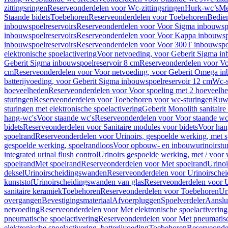
zittingsringen
Reserveonderdelen voor Wc-zittingsringen
Hurk-wc’s
Me
Staande bidets
Toebehoren
Reserveonderdelen voor Toebehoren
Bedien
inbouwspoelreservoirs
Reserveonderdelen voor Voor Sigma inbouwspo
inbouwspoelreservoirs
Reserveonderdelen voor Voor Kappa inbouwspo
inbouwspoelreservoirs
Reserveonderdelen voor Voor 300T inbouwspoe
elektronische spoelactivering
Voor netvoeding, voor Geberit Sigma in
Geberit Sigma inbouwspoelreservoir 8 cm
Reserveonderdelen voor Vo
cm
Reserveonderdelen voor Voor netvoeding, voor Geberit Omega in
batterijvoeding, voor Geberit Sigma inbouwspoelreservoir 12 cm
Wc-s
hoeveelheden
Reserveonderdelen voor Voor spoeling met 2 hoeveelh
sturingen
Reserveonderdelen voor Toebehoren voor wc-sturingen
Ruw
sturingen met elektronische spoelactivering
Geberit Monolith sanitair
hang-wc's
Voor staande wc's
Reserveonderdelen voor Voor staande wc
bidets
Reserveonderdelen voor Sanitaire modules voor bidets
Voor hang
spoelrand
Reserveonderdelen voor Urinoirs, gespoelde werking, met 
gespoelde werking, spoelrandloos
Voor opbouw- en inbouwurinoirstu
integrated urinal flush control
Urinoirs gespoelde werking, met / voor
spoelrand
Met spoelrand
Reserveonderdelen voor Met spoelrand
Urinoi
deksel
Urinoirscheidingswanden
Reserveonderdelen voor Urinoirsche
kunststof
Urinoirscheidingswanden van glas
Reserveonderdelen voor U
sanitaire keramiek
Toebehoren
Reserveonderdelen voor Toebehoren
Ur
overgangen
Bevestigingsmateriaal
Afvoerpluggen
Spoelverdeler
Aanslui
netvoeding
Reserveonderdelen voor Met elektronische spoelactivering
pneumatische spoelactivering
Reserveonderdelen voor Met pneumatisc
elektronische spoelactivering, batterijvoeding
Toebehoren
Reserveonde