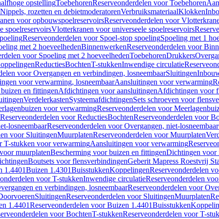
alfhoge opstelling
Toebehoren
Reserveonderdelen voor Toebehoren
Aan
Nippels, rozetten en debietmoderatoren
Verbruiksmateriaal
Klokken
Inbo
ranen voor opbouwspoelreservoirs
Reserveonderdelen voor Vlotterkran
 spoelreservoirs
Vlotterkranen voor universeele spoelreservoirs
Reserve
spoeling
Reserveonderdelen voor Spoel-stop spoeling
Spoeling met 1 ho
oeling met 2 hoeveelheden
Binnenwerken
Reserveonderdelen voor Bin
rdelen voor Spoeling met 2 hoeveelheden
Toebehoren
Drukkers
Overga
oppelingen
Reducties
Bochten
T-stukken
Inwendige circulatie
Reserveond
elen voor Overgangen en verbindingen, losneembaar
Sluitingen
Inbou
ingen voor verwarming, losneembaar
Aansluitingen voor verwarming
R
buizen en fittingen
Afdichtingen voor aansluitingen
Afdichtingen voor f
uitingen
Verdelerkasten
Systeemafdichtingen
Sets schroeven voor flensv
rlagenbuizen voor verwarming
Reserveonderdelen voor Meerlagenbui
Reserveonderdelen voor Reducties
Bochten
Reserveonderdelen voor B
et-losneembaar
Reserveonderdelen voor Overgangen, niet-losneembaar
en voor Sluitingen
Muurplaten
Reserveonderdelen voor Muurplaten
Verd
r T-stukken voor verwarming
Aansluitingen voor verwarming
Reserveon
s voor muurplaten
Bescherming voor buizen en fittingen
Dichtingen voor
ichtingen
Boutsets voor flensverbindingen
Geberit Mapress Roestvrij St
n 1.4401
Buizen 1.4301
Buisstukken
Koppelingen
Reserveonderdelen vo
onderdelen voor T-stukken
Inwendige circulatie
Reserveonderdelen voor
vergangen en verbindingen, losneembaar
Reserveonderdelen voor Over
Doorvoeren
Sluitingen
Reserveonderdelen voor Sluitingen
Muurplaten
Re
en 1.4401
Reserveonderdelen voor Buizen 1.4401
Buisstukken
Koppeli
erveonderdelen voor Bochten
T-stukken
Reserveonderdelen voor T-stu