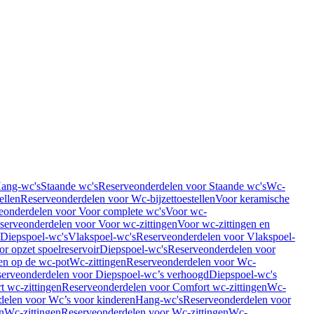
Hang-wc's
Staande wc's
Reserveonderdelen voor Staande wc's
Wc-
ellen
Reserveonderdelen voor Wc-bijzettoestellen
Voor keramische
eonderdelen voor Voor complete wc's
Voor wc-
serveonderdelen voor Voor wc-zittingen
Voor wc-zittingen en
 Diepspoel-wc's
Vlakspoel-wc's
Reserveonderdelen voor Vlakspoel-
r opzet spoelreservoir
Diepspoel-wc's
Reserveonderdelen voor
en op de wc-pot
Wc-zittingen
Reserveonderdelen voor Wc-
erveonderdelen voor Diepspoel-wc’s verhoogd
Diepspoel-wc's
t wc-zittingen
Reserveonderdelen voor Comfort wc-zittingen
Wc-
delen voor Wc’s voor kinderen
Hang-wc's
Reserveonderdelen voor
n
Wc-zittingen
Reserveonderdelen voor Wc-zittingen
Wc-