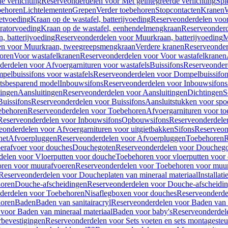
e verlichting
Reserveonderdelen voor Met geïntegreerde verlichting
Spi
ehoren
Lichtelementen
Grepen
Verder toebehoren
Stopcontacten
Kranen
W
etvoeding
Kraan op de wastafel, batterijvoeding
Reserveonderdelen voor 
ratorvoeding
Kraan op de wastafel, eenhendelmengkraan
Reserveonderd
, batterijvoeding
Reserveonderdelen voor Muurkraan, batterijvoeding
M
en voor Muurkraan, tweegreepsmengkraan
Verdere kranen
Reserveonder
oren
Voor wastafelkranen
Reserveonderdelen voor Voor wastafelkranen
erdelen voor Afvoergarnituren voor wastafels
Buissifons
Reserveonder
pelbuissifons voor wastafels
Reserveonderdelen voor Dompelbuissifon
atsbesparend model
Inbouwsifons
Reserveonderdelen voor Inbouwsifons
ingen
Aansluitingen
Reserveonderdelen voor Aansluitingen
Dichtingen
S
Buissifons
Reserveonderdelen voor Buissifons
Aansluitstukken voor spoe
ebehoren
Reserveonderdelen voor Toebehoren
Afvoergarnituren voor toe
Reserveonderdelen voor Inbouwsifons
Opbouwsifons
Reserveonderdele
eonderdelen voor Afvoergarnituren voor uitgietbakken
Sifons
Reserveon
het
Afvoerpluggen
Reserveonderdelen voor Afvoerpluggen
Toebehoren
R
erafvoer voor douches
Douchegoten
Reserveonderdelen voor Doucheg
delen voor Vloerputten voor douche
Toebehoren voor vloerputten voor
ren voor muurafvoeren
Reserveonderdelen voor Toebehoren voor muu
Reserveonderdelen voor Doucheplaten van mineraal materiaal
Installat
oren
Douche-afscheidingen
Reserveonderdelen voor Douche-afscheidi
derdelen voor Toebehoren
Nisaflegboxen voor douches
Reserveonderde
oren
Baden
Baden van sanitairacryl
Reserveonderdelen voor Baden van s
voor Baden van mineraal materiaal
Baden voor baby's
Reserveonderdel
rbevestigingen
Reserveonderdelen voor Sets voeten en sets montageste