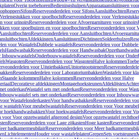
kplaten
Overig toebehoren
Bedieningshulpen
Apparaataansluitingen voor 
lophoppers
Sifons
Reserveonderdelen voor Sifons
Aansluitbochten
Reser
Verlengstukken voor spoelbocht
Reserveonderdelen voor Verlengstukke
n voor urinoirs
Reserveonderdelen voor Afvoergarnituren voor urinoirs
ukken voor spoelbuizen en voor spoelbochten
Reserveonderdelen voor V
Aansluitbochten
Reserveonderdelen voor Aansluitbochten
Afvoergarnitu
nsluitbochten
Afdekkingen
Aansluitingen
Dichtingen
Soldeerhulzen
Rese
len voor Wastafels
Dubbele wastafels
Reserveonderdelen voor Dubbele 
els
Handwasbak
Reserveonderdelen voor Handwasbak
Opzethandwasb
r Inbouwwastafels
Onderbouwwastafels
Reserveonderdelen voor Onder
els
Wasgoten
Reserveonderdelen voor Wasgoten
Halve kolommen
Toebe
erveonderdelen voor Uitgietbakken
Uitstortgootstenen
Reserveonderdele
bakken
Reserveonderdelen voor Laboratoriumbakken
Wastafels voor kla
n
Staande kolommen
Halve kolommen
Reserveonderdelen voor Halve
eriaal
Decoratieve afdekkingen
Montagehoeksteunen
Afdeklijsten
Achte
met onderkast
Wastafel sets met onderkast
Reserveonderdelen voor Wasta
Inbouwwastafel sets met onderkast
Reserveonderdelen voor Inbouwwast
voor Wastafelonderkasten
Voor handwasbakken
Reserveonderdelen vo
e wastafels
Voor meubelwastafels
Reserveonderdelen voor Voor meubel
oor hoekhandwasbakken
Voor hoekwastafels
Reserveonderdelen voor Vo
 voor Voor opzetwastafel afgerond design
Voor opzetwastafel rechthoe
sten
Reserveonderdelen voor Lage zijkasten
Hoge kasten
Reserveonderd
eer badkamermeubilair
Reserveonderdelen voor Meer badkamermeubila
ken
Lichtelementen
Houder voor wastafelplaten
Grepen
Sets voetsteunen
M