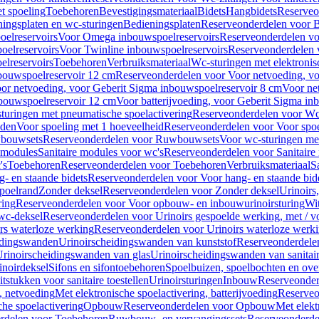
t spoeling
Toebehoren
Bevestigingsmateriaal
Bidets
Hangbidets
Reserveo
ingsplaten en wc-sturingen
Bedieningsplaten
Reserveonderdelen voor B
elreservoirs
Voor Omega inbouwspoelreservoirs
Reserveonderdelen vo
elreservoirs
Voor Twinline inbouwspoelreservoirs
Reserveonderdelen 
lreservoirs
Toebehoren
Verbruiksmateriaal
Wc-sturingen met elektronis
bouwspoelreservoir 12 cm
Reserveonderdelen voor Voor netvoeding, vo
or netvoeding, voor Geberit Sigma inbouwspoelreservoir 8 cm
Voor ne
bouwspoelreservoir 12 cm
Voor batterijvoeding, voor Geberit Sigma in
turingen met pneumatische spoelactivering
Reserveonderdelen voor Wc-
eden
Voor spoeling met 1 hoeveelheid
Reserveonderdelen voor Voor spoe
bouwsets
Reserveonderdelen voor Ruwbouwsets
Voor wc-sturingen met
e modules
Sanitaire modules voor wc's
Reserveonderdelen voor Sanitaire
's
Toebehoren
Reserveonderdelen voor Toebehoren
Verbruiksmateriaal
S
- en staande bidets
Reserveonderdelen voor Voor hang- en staande bid
spoelrand
Zonder deksel
Reserveonderdelen voor Zonder deksel
Urinoirs
ring
Reserveonderdelen voor Voor opbouw- en inbouwurinoirsturing
Wit
 wc-deksel
Reserveonderdelen voor Urinoirs gespoelde werking, met / v
rs waterloze werking
Reserveonderdelen voor Urinoirs waterloze werk
idingswanden
Urinoirscheidingswanden van kunststof
Reserveonderdele
rinoirscheidingswanden van glas
Urinoirscheidingswanden van sanitai
inoirdeksel
Sifons en sifontoebehoren
Spoelbuizen, spoelbochten en ov
tstukken voor sanitaire toestellen
Urinoirsturingen
Inbouw
Reserveonder
, netvoeding
Met elektronische spoelactivering, batterijvoeding
Reserveo
he spoelactivering
Opbouw
Reserveonderdelen voor Opbouw
Met elekt
rdelen voor Toebehoren
Ruwbouw- en vervangingssets
Reserveonderde