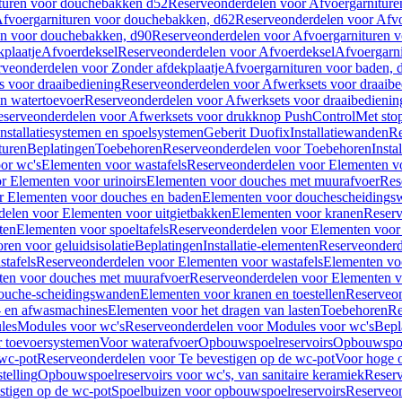
turen voor douchebakken d52
Reserveonderdelen voor Afvoergarnitur
fvoergarnituren voor douchebakken, d62
Reserveonderdelen voor Afvo
en voor douchebakken, d90
Reserveonderdelen voor Afvoergarnituren 
plaatje
Afvoerdeksel
Reserveonderdelen voor Afvoerdeksel
Afvoergarn
veonderdelen voor Zonder afdekplaatje
Afvoergarnituren voor baden, 
s voor draaibediening
Reserveonderdelen voor Afwerksets voor draaibe
en watertoevoer
Reserveonderdelen voor Afwerksets voor draaibedienin
serveonderdelen voor Afwerksets voor drukknop PushControl
Met sto
Installatiesystemen en spoelsystemen
Geberit Duofix
Installatiewanden
Re
turen
Beplatingen
Toebehoren
Reserveonderdelen voor Toebehoren
Insta
or wc's
Elementen voor wastafels
Reserveonderdelen voor Elementen vo
r Elementen voor urinoirs
Elementen voor douches met muurafvoer
Res
r Elementen voor douches en baden
Elementen voor douchescheidings
elen voor Elementen voor uitgietbakken
Elementen voor kranen
Reserv
ten
Elementen voor spoeltafels
Reserveonderdelen voor Elementen voor 
ren voor geluidsisolatie
Beplatingen
Installatie-elementen
Reserveonderde
tafels
Reserveonderdelen voor Elementen voor wastafels
Elementen voo
ten voor douches met muurafvoer
Reserveonderdelen voor Elementen v
douche-scheidingswanden
Elementen voor kranen en toestellen
Reserveon
- en afwasmachines
Elementen voor het dragen van lasten
Toebehoren
Re
les
Modules voor wc's
Reserveonderdelen voor Modules voor wc's
Bepl
 toevoersystemen
Voor waterafvoer
Opbouwspoelreservoirs
Opbouwspoel
 wc-pot
Reserveonderdelen voor Te bevestigen op de wc-pot
Voor hoge o
telling
Opbouwspoelreservoirs voor wc's, van sanitaire keramiek
Reserv
stigen op de wc-pot
Spoelbuizen voor opbouwspoelreservoirs
Reserveon