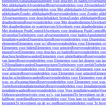
toebehoren
Apparaataansluitingen voor douches en baden
Afvoergarni
Met afdekplaatje
Afvoerdeksel
Reserveonderdelen voor Afvoerdeksel
A
afdekplaatje
Reserveonderdelen voor Met afdekplaatje
Afvoergarnitur
afdekplaatje
Zonder afdekplaatje
Reserveonderdelen voor Zonder afdek
Afvoergarnituren voor douchebakken Sestra
Zonder afdekplaatje
Reser
draaibediening
Reserveonderdelen voor Met draaibediening
Afwerkset
Met draaibediening en watertoevoer
Afwerksets voor draaibediening 
Met drukknop PushControl
Afwerksets voor drukknop PushControl
Re
afvoerplug
Toebehoren voor afvoergarnituren voor baden
Aansluitsets
Installatiewanden
Draagstructuren
Reserveonderdelen voor Draagstruc
elementen
Elementen voor wc's
Reserveonderdelen voor Elementen vo
Elementen voor bidets
Elementen voor urinoirs
Reserveonderdelen voo
muurafvoer
Elementen voor douches en baden
Reserveonderdelen voo
douchescheidingswanden
Elementen voor uitgietbakken
Reserveonderd
van lasten
Reserveonderdelen voor Elementen voor het dragen van las
GIS
Installatiewanden
Draagstructuren
Toebehoren voor prefab
Toebeho
wc's
Reserveonderdelen voor Elementen voor wc's
Elementen voor was
voor urinoirs
Reserveonderdelen voor Elementen voor urinoirs
Elemen
douche-scheidingswanden
Reserveonderdelen voor Elementen voor 
was- en afwasmachines
Reserveonderdelen voor Elementen voor was
Toebehoren
Installatiemodules
Reserveonderdelen voor Installatiemodu
installatiewanden
Reserveonderdelen voor Voor installatiewanden
Voor
Opbouwspoelreservoirs voor wc's, van kunststof
Te bevestigen op de
halfhoge opstelling
Reserveonderdelen voor Voor lage en halfhoge ops
keramiek
Te bevestigen op de wc-pot
Reserveonderdelen voor Te beve