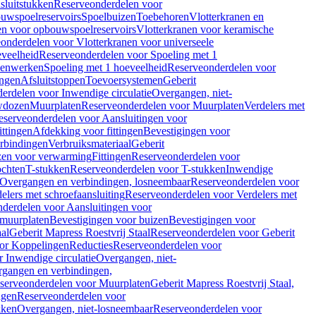
sluitstukken
Reserveonderdelen voor
uwspoelreservoirs
Spoelbuizen
Toebehoren
Vlotterkranen en
en voor opbouwspoelreservoirs
Vlotterkranen voor keramische
onderdelen voor Vlotterkranen voor universeele
eveelheid
Reserveonderdelen voor Spoeling met 1
nenwerken
Spoeling met 1 hoeveelheid
Reserveonderdelen voor
ngen
Afsluitstoppen
Toevoersystemen
Geberit
erdelen voor Inwendige circulatie
Overgangen, niet-
wdozen
Muurplaten
Reserveonderdelen voor Muurplaten
Verdelers met
eserveonderdelen voor Aansluitingen voor
ittingen
Afdekking voor fittingen
Bevestigingen voor
erbindingen
Verbruiksmateriaal
Geberit
zen voor verwarming
Fittingen
Reserveonderdelen voor
ochten
T-stukken
Reserveonderdelen voor T-stukken
Inwendige
Overgangen en verbindingen, losneembaar
Reserveonderdelen voor
elers met schroefaansluiting
Reserveonderdelen voor Verdelers met
derdelen voor Aansluitingen voor
 muurplaten
Bevestigingen voor buizen
Bevestigingen voor
aal
Geberit Mapress Roestvrij Staal
Reserveonderdelen voor Geberit
or Koppelingen
Reducties
Reserveonderdelen voor
 Inwendige circulatie
Overgangen, niet-
gangen en verbindingen,
serveonderdelen voor Muurplaten
Geberit Mapress Roestvrij Staal,
ngen
Reserveonderdelen voor
kken
Overgangen, niet-losneembaar
Reserveonderdelen voor