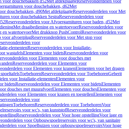
en voor douchebakken d52
Met afdekplaatje
Reserveonderdelen voor
ergarnituren voor douchebakken, d62
Met
voor douchebakken, d90
Met afdekplaatje
Reserveonderdelen voor Met
ituren voor douchebakken Sestra
Reserveonderdelen voor
d52
Reserveonderdelen voor Afvoergarnituren voor baden, d52
Met
diening
Met draaibediening en watertoevoer
Reserveonderdelen voor
g en watertoevoer
Met drukknop PushControl
Reserveonderdelen voor
p voor afvoerplug
Reserveonderdelen voor Met stop voor
serveonderdelen voor
llatie-elementen
Reserveonderdelen voor Installatie-
or wastafels
Elementen voor bidets
Reserveonderdelen voor
erveonderdelen voor Elementen voor douches met
wanden
Reserveonderdelen voor Elementen voor
eonderdelen voor Elementen voor kranen
Elementen voor het dragen
spoeltafels
Toebehoren
Reserveonderdelen voor Toebehoren
Geberit
len voor Installatie-elementen
Elementen voor
r bidets
Reserveonderdelen voor Elementen voor bidets
Elementen
oor douches met muurafvoer
Elementen voor douches
Elementen voor
derdelen voor Elementen voor kranen en toestellen
Elementen voor
serveonderdelen voor
atingen
Toebehoren
Reserveonderdelen voor Toebehoren
Voor
reservoirs voor wc's, van kunststof
Reserveonderdelen voor
pstelling
Reserveonderdelen voor Voor hoge opstelling
Voor lage en
eonderdelen voor Opbouwspoelreservoirs voor wc's, van sanitaire
derdelen voor Spoelbuizen voor opbouwspoelreservoirs
Voor hoge