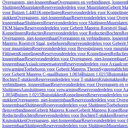
Overgangen, niet-losneembaar
Overgangen en verbindingen, losneem
Sluitingen
Muurplaten
Reserveonderdelen voor Muurplaten
Geberit Map
voor Buizen 1.4401
Koppelingen
Reserveonderdelen voor Koppeling
stukken
Overgangen, niet-losneembaar
Reserveonderdelen voor Overg
losneembaar
Sluitingen
Reserveonderdelen voor Sluitingen
Muurplaten
FKM blauw
Reserveonderdelen voor Geberit Mapress Roestvrij Sta
Koppelingen
Reducties
Reserveonderdelen voor Reducties
Bochten
Res
Overgangen, niet-losneembaar
Overgangen en verbindingen, losneem
Mapress Roestvrij Staal, toebehoren
Reserveonderdelen voor Geberit M
voor muurplaten
Reserveonderdelen voor Bevestigingen voor muurpla
Fittingen
Koppelingen
Reserveonderdelen voor Koppelingen
Reducties
losneembaar
Reserveonderdelen voor Overgangen, niet-losneembaar
O
losneembaar
Axiaalcompensatoren
Reserveonderdelen voor Axiaalcom
verwarming
Toebehoren voor Geberit Mapress Therm
Systeemafdicht
voor Geberit Mapress C-staal
Buizen 1.0034
Buizen 1.0215
Buisstukk
Bochten
T-stukken
Reserveonderdelen voor T-stukken
Kruisstukken
Re
verbindingen, losneembaar
Reserveonderdelen voor Overgangen en ve
Sluitingen
Aansluitingen voor verwarming
Reserveonderdelen voor Aa
1.0034
Buizen 1.0215
Buisstukken
Koppelingen
Reserveonderdelen vo
stukken
Overgangen, niet-losneembaar
Reserveonderdelen voor Overg
losneembaar
Sluitingen
Reserveonderdelen voor Sluitingen
Toebehoren 
flensverbindingen
Geberit Mapress Koper
Geberit Mapress Koper
Rese
Reducties
Bochten
Reserveonderdelen voor Bochten
T-stukken
Reserve
Kruisstukken
Overgangen, niet-losneembaar
Reserveonderdelen voor 
losneembaar
Sluitingen
Reserveonderdelen voor Sluitingen
Muurplaten