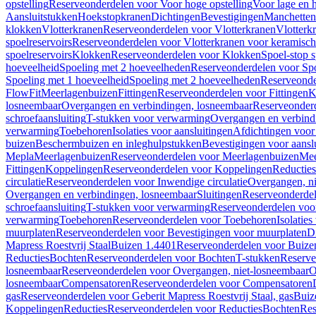
opstelling
Reserveonderdelen voor Voor hoge opstelling
Voor lage en h
Aansluitstukken
Hoekstopkranen
Dichtingen
Bevestigingen
Manchetten
klokken
Vlotterkranen
Reserveonderdelen voor Vlotterkranen
Vlotterk
spoelreservoirs
Reserveonderdelen voor Vlotterkranen voor keramische
spoelreservoirs
Klokken
Reserveonderdelen voor Klokken
Spoel-stop 
hoeveelheid
Spoeling met 2 hoeveelheden
Reserveonderdelen voor Sp
Spoeling met 1 hoeveelheid
Spoeling met 2 hoeveelheden
Reserveonde
FlowFit
Meerlagenbuizen
Fittingen
Reserveonderdelen voor Fittingen
K
losneembaar
Overgangen en verbindingen, losneembaar
Reserveonderd
schroefaansluiting
T-stukken voor verwarming
Overgangen en verbind
verwarming
Toebehoren
Isolaties voor aansluitingen
Afdichtingen voor 
buizen
Beschermbuizen en inleghulpstukken
Bevestigingen voor aansl
Mepla
Meerlagenbuizen
Reserveonderdelen voor Meerlagenbuizen
Mee
Fittingen
Koppelingen
Reserveonderdelen voor Koppelingen
Reducties
circulatie
Reserveonderdelen voor Inwendige circulatie
Overgangen, ni
Overgangen en verbindingen, losneembaar
Sluitingen
Reserveonderdel
schroefaansluiting
T-stukken voor verwarming
Reserveonderdelen voo
verwarming
Toebehoren
Reserveonderdelen voor Toebehoren
Isolatie
muurplaten
Reserveonderdelen voor Bevestigingen voor muurplaten
D
Mapress Roestvrij Staal
Buizen 1.4401
Reserveonderdelen voor Buize
Reducties
Bochten
Reserveonderdelen voor Bochten
T-stukken
Reserve
losneembaar
Reserveonderdelen voor Overgangen, niet-losneembaar
O
losneembaar
Compensatoren
Reserveonderdelen voor Compensatoren
gas
Reserveonderdelen voor Geberit Mapress Roestvrij Staal, gas
Buiz
Koppelingen
Reducties
Reserveonderdelen voor Reducties
Bochten
Res