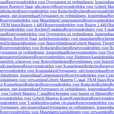
baar
Reserveonderdelen voor Overgangen en verbindingen, losneembaa
ress Roestvrij Staal, siliconenvrij
Reserveonderdelen voor Geberit Mapre
en
Reducties
Reserveonderdelen voor Reducties
Bochten
Reserveonderde
angen, niet-losneembaar
Overgangen en verbindingen, losneembaar
Res
Reserveonderdelen voor Muurplaten
Compensatoren
Reserveonderdele
al, FKM blauw
Buizen 1.4401
Reserveonderdelen voor Buizen 1.4401
Bui
erveonderdelen voor Bochten
T-stukken
Reserveonderdelen voor T-stu
baar
Reserveonderdelen voor Overgangen en verbindingen, losneembaa
apress Roestvrij Staal, toebehoren
Isolaties voor muurplaten
Beschermin
ten
Dichtingen
Boutsets voor flensverbindingen
Geberit Mapress Therm
Reserveonderdelen voor Reducties
Bochten
Reserveonderdelen voor B
vergangen en verbindingen, losneembaar
Reserveonderdelen voor Over
pensatoren
Sluitingen
Reserveonderdelen voor Sluitingen
Aansluitstukk
ingen
Sets schroeven voor flensverbindingen
Bevestigingen voor buizen
en
Koppelingen
Reserveonderdelen voor Koppelingen
Reducties
Reserveo
serveonderdelen voor Kruisstukken
Overgangen, niet-losneembaar
Rese
rbindingen, losneembaar
Compensatoren
Reserveonderdelen voor Com
nsluitingen voor verwarming
Geberit Mapress C-staal, FKM blauw
Res
or Koppelingen
Reducties
Reserveonderdelen voor Reducties
Bochten
Re
angen, niet-losneembaar
Overgangen en verbindingen, losneembaar
Res
voor Geberit Mapress C-staal
Bescherming voor buizen en fittingen
Bev
rveonderdelen voor Geberit Mapress Koper
Koppelingen
Reserveonder
onderdelen voor T-stukken
Inwendige circulatie
Reserveonderdelen voor
Overgangen, niet-losneembaar
Overgangen en verbindingen, losneemba
Reserveonderdelen voor Muurplaten
Aansluitingen voor verwarming
Re