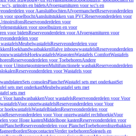
wc's, urinoirs en bidets
Afvoergarnituren voor wc's en
veonderdelen voor Aansluitbochten
Afvoermanchet
Reserveonderdelen
n voor spoelbocht
Aansluitstukken van PVC
Reserveonderdelen voor
Urinoirsifons
Reserveonderdelen voor
erlengstukken voor spoelbuizen en voor
ren voor bidets
Reserveonderdelen voor Afvoergarnituren voor
rveonderdelen voor
wastafels
Meubelwastafels
Reserveonderdelen voor
akken
Hoekhandwasbakken
Halve inbouwwastafels
Reserveonderdelen
bouwwastafels
Hoekwastafels
Wasgoten
Wastafels Comfort
Wastafels
horen
Reserveonderdelen voor Toebehoren
Andere
n voor Uitstortgootstenen
Multifunctionele wasbak
Reserveonderdelen
slokalen
Reserveonderdelen voor Wastafels voor
rwandplaten
Sets consoles
Planchet
Wastafel sets met onderkast
Set
fel sets met onderkast
Meubelwastafel sets met
afel sets met
or Voor handwasbakken
Voor wastafels
Reserveonderdelen voor Voor
wastafels
Voor opzetwastafels
Reserveonderdelen voor Voor
or hoekwastafels
Wastafelbladen
Reserveonderdelen voor
kig
Reserveonderdelen voor Voor opzetwastafel rechthoekig
Voor
elen voor Hoge kasten
Middelhoge kasten
Reserveonderdelen voor
ir
Planchet
Reserveonderdelen voor Planchet
Toebehoren
Inzetbakken
agneetborden
Stopcontacten
Verder toebehoren
Spiegels en