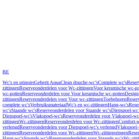
BE
Wc's en urinoirs
Geberit AquaClean douche-wc’s
Complete wc's
Reser
zittingen
Reserveonderdelen voor Wc-zittingen
Voor keramische wc-po
wc-potten
Reserveonderdelen voor Voor keramische wc-potten
Design
zittingen
Reserveonderdelen voor Voor wc-zittingen
Toebehoren
Reser
complete wc's
Verbruiksmateriaal
Wc's en wc-zittingen
Hang-wc's
Rese
wc's
Staande wc's
Reserveonderdelen voor Staande wc's
Diepspoel-wc’
Diepspoel-wc's
Vlakspoel-wc's
Reserveonderdelen voor Vlakspoel-wc
zittingen
Wc-zittingen
Reserveonderdelen voor Wc-zittingen
Comfort-w
verlengd
Reserveonderdelen voor Diepspoel-wc's verlengd
Vlakspoel-
zittingen
Reserveonderdelen voor Wc-zittingen
Wc-zittingsringen
Reser
Hang-wc's
Staande wc's
Reserveonderdelen voor Staande wc's
Wc-zitt