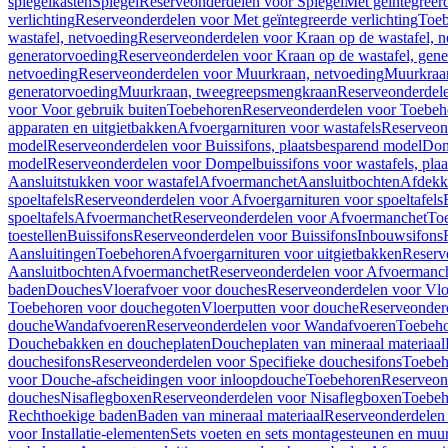
spiegelkasten
Spiegel
Reserveonderdelen voor Spiegel
Met geïntegreerd
verlichting
Reserveonderdelen voor Met geïntegreerde verlichting
Toeb
wastafel, netvoeding
Reserveonderdelen voor Kraan op de wastafel, n
generatorvoeding
Reserveonderdelen voor Kraan op de wastafel, gene
netvoeding
Reserveonderdelen voor Muurkraan, netvoeding
Muurkraan
generatorvoeding
Muurkraan, tweegreepsmengkraan
Reserveonderdel
voor Voor gebruik buiten
Toebehoren
Reserveonderdelen voor Toebeh
apparaten en uitgietbakken
Afvoergarnituren voor wastafels
Reserveond
model
Reserveonderdelen voor Buissifons, plaatsbesparend model
Dom
model
Reserveonderdelen voor Dompelbuissifons voor wastafels, pla
Aansluitstukken voor wastafel
Afvoermanchet
Aansluitbochten
Afdekk
spoeltafels
Reserveonderdelen voor Afvoergarnituren voor spoeltafels
spoeltafels
Afvoermanchet
Reserveonderdelen voor Afvoermanchet
To
toestellen
Buissifons
Reserveonderdelen voor Buissifons
Inbouwsifons
Aansluitingen
Toebehoren
Afvoergarnituren voor uitgietbakken
Reserv
Aansluitbochten
Afvoermanchet
Reserveonderdelen voor Afvoermanc
baden
Douches
Vloerafvoer voor douches
Reserveonderdelen voor Vlo
Toebehoren voor douchegoten
Vloerputten voor douche
Reserveonder
douche
Wandafvoeren
Reserveonderdelen voor Wandafvoeren
Toebeho
Douchebakken en doucheplaten
Doucheplaten van mineraal materiaal
douchesifons
Reserveonderdelen voor Specifieke douchesifons
Toebeh
voor Douche-afscheidingen voor inloopdouche
Toebehoren
Reserveon
douches
Nisaflegboxen
Reserveonderdelen voor Nisaflegboxen
Toebeh
Rechthoekige baden
Baden van mineraal materiaal
Reserveonderdelen 
voor Installatie-elementen
Sets voeten en sets montagesteunen en muu