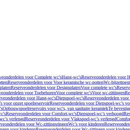
veonderdelen voor Complete wc's
Hang-wc's
Reserveonderdelen voor 
tten
Reserveonderdelen voor Voor keramische wc-potten
Wc-bijzettoest
platen
Reserveonderdelen voor Designplaten
Voor complete wc's
Reserv
veonderdelen voor Toebehoren
Voor complete wc's
Voor wc-zittingen
Re
rveonderdelen voor Hang-wc's
Diepspoel-wc's
Reserveonderdelen voor
s voor opzet spoelreservoir
Reserveonderdelen voor Diepspoel-wc’s voo
's
Opbouwspoelreservoirs voor wc's, van sanitaire keramiek
Te bevestig
c's
Reserveonderdelen voor Comfort-wc's
Diepspoel-wc’s verhoogd
Res
wc’s verlengd
Reserveonderdelen voor Vlakspoel-wc’s verlengd
Comfor
veonderdelen voor Wc-zittingsringen
Wc’s voor kinderen
Reserveonder
ingen voor kinderen
Reserveonderdelen voor Wc-zittingen voor kindere