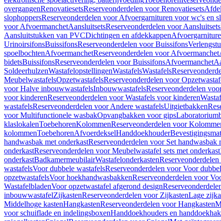
overgangen
Renovatiesets
Reserveonderdelen voor Renovatiesets
Afde
slophoppers
Reserveonderdelen voor Afvoergarnituren voor wc's en s
voor Afvoermanchet
Aansluitsets
Reserveonderdelen voor Aansluitsets
Aansluitstukken van PVC
Dichtingen en afdekkappen
Afvoergarniture
Urinoirsifons
Buissifons
Reserveonderdelen voor Buissifons
Verlengst
spoelbochten
Afvoermanchet
Reserveonderdelen voor Afvoermanchet
bidets
Buissifons
Reserveonderdelen voor Buissifons
Afvoermanchet
Aa
Soldeerhulzen
Wastafelopstellingen
Wastafels
Wastafels
Reserveonderde
Meubelwastafels
Opzetwastafels
Reserveonderdelen voor Opzetwastaf
voor Halve inbouwwastafels
Inbouwwastafels
Reserveonderdelen voo
voor kinderen
Reserveonderdelen voor Wastafels voor kinderen
Wastaf
wastafels
Reserveonderdelen voor Andere wastafels
Uitgietbakken
Res
voor Multifunctionele wasbak
Opvangbakken voor gips
Laboratorium
klaslokalen
Toebehoren
Kolommen
Reserveonderdelen voor Kolomme
kolommen
Toebehoren
Afvoerdeksel
Handdoekhouder
Bevestigingsmat
handwasbak met onderkast
Reserveonderdelen voor Set handwasbak 
onderkast
Reserveonderdelen voor Meubelwastafel sets met onderkast
onderkast
Badkamermeubilair
Wastafelonderkasten
Reserveonderdelen 
wastafels
Voor dubbele wastafels
Reserveonderdelen voor Voor dubbel
opzetwastafels
Voor hoekhandwasbakken
Reserveonderdelen voor V
Wastafelbladen
Voor opzetwastafel afgerond design
Reserveonderdelen
inbouwwastafel
Zijkasten
Reserveonderdelen voor Zijkasten
Lage zijka
Middelhoge kasten
Hangkasten
Reserveonderdelen voor Hangkasten
M
voor schuiflade en indelingsboxen
Handdoekhouders en handdoekha