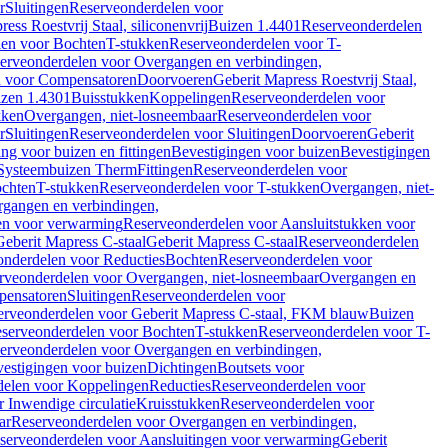
r
Sluitingen
Reserveonderdelen voor
ss Roestvrij Staal, siliconenvrij
Buizen 1.4401
Reserveonderdelen
len voor Bochten
T-stukken
Reserveonderdelen voor T-
erveonderdelen voor Overgangen en verbindingen,
n voor Compensatoren
Doorvoeren
Geberit Mapress Roestvrij Staal,
zen 1.4301
Buisstukken
Koppelingen
Reserveonderdelen voor
kken
Overgangen, niet-losneembaar
Reserveonderdelen voor
r
Sluitingen
Reserveonderdelen voor Sluitingen
Doorvoeren
Geberit
g voor buizen en fittingen
Bevestigingen voor buizen
Bevestigingen
Systeembuizen Therm
Fittingen
Reserveonderdelen voor
ochten
T-stukken
Reserveonderdelen voor T-stukken
Overgangen, niet-
gangen en verbindingen,
en voor verwarming
Reserveonderdelen voor Aansluitstukken voor
Geberit Mapress C-staal
Geberit Mapress C-staal
Reserveonderdelen
nderdelen voor Reducties
Bochten
Reserveonderdelen voor
rveonderdelen voor Overgangen, niet-losneembaar
Overgangen en
pensatoren
Sluitingen
Reserveonderdelen voor
erveonderdelen voor Geberit Mapress C-staal, FKM blauw
Buizen
serveonderdelen voor Bochten
T-stukken
Reserveonderdelen voor T-
erveonderdelen voor Overgangen en verbindingen,
estigingen voor buizen
Dichtingen
Boutsets voor
delen voor Koppelingen
Reducties
Reserveonderdelen voor
 Inwendige circulatie
Kruisstukken
Reserveonderdelen voor
ar
Reserveonderdelen voor Overgangen en verbindingen,
serveonderdelen voor Aansluitingen voor verwarming
Geberit