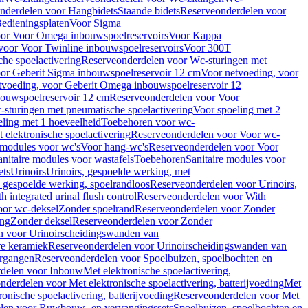
nderdelen voor Hangbidets
Staande bidets
Reserveonderdelen voor
edieningsplaten
Voor Sigma
or Voor Omega inbouwspoelreservoirs
Voor Kappa
voor Voor Twinline inbouwspoelreservoirs
Voor 300T
che spoelactivering
Reserveonderdelen voor Wc-sturingen met
or Geberit Sigma inbouwspoelreservoir 12 cm
Voor netvoeding, voor
tvoeding, voor Geberit Omega inbouwspoelreservoir 12
bouwspoelreservoir 12 cm
Reserveonderdelen voor Voor
sturingen met pneumatische spoelactivering
Voor spoeling met 2
ling met 1 hoeveelheid
Toebehoren voor wc-
 elektronische spoelactivering
Reserveonderdelen voor Voor wc-
 modules voor wc's
Voor hang-wc's
Reserveonderdelen voor Voor
anitaire modules voor wastafels
Toebehoren
Sanitaire modules voor
ets
Urinoirs
Urinoirs, gespoelde werking, met
, gespoelde werking, spoelrandloos
Reserveonderdelen voor Urinoirs,
h integrated urinal flush control
Reserveonderdelen voor With
oor wc-deksel
Zonder spoelrand
Reserveonderdelen voor Zonder
ing
Zonder deksel
Reserveonderdelen voor Zonder
n voor Urinoirscheidingswanden van
re keramiek
Reserveonderdelen voor Urinoirscheidingswanden van
ergangen
Reserveonderdelen voor Spoelbuizen, spoelbochten en
delen voor Inbouw
Met elektronische spoelactivering,
nderdelen voor Met elektronische spoelactivering, batterijvoeding
Met
ronische spoelactivering, batterijvoeding
Reserveonderdelen voor Met
len voor Ruwbouw- en vervangingssets
Spoelbuizen, spoelbochten en