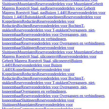
Sluitingen
Muurplaten
Reserveonderdelen voor Muurplaten
Geberit
Mapress Roestvrij Staal, gas
Reserveonderdelen voor Geberit
Mapress Roestvrij Staal, gas
Buizen 1.4401
Reserveonderdelen voor
Buizen 1.4401
Buisstukken
Koppelingen
Reserveonderdelen voor
Koppelingen
Reducties
Reserveonderdelen voor
Reducties
Bochten
Reserveonderdelen voor Bochten
T-
stukken
Reserveonderdelen voor T-stukken
Overgangen, niet-
losneembaar
Reserveonderdelen voor Overgangen, niet-
losneembaar
Overgangen en verbindingen,
losneembaar
Reserveonderdelen voor Overgangen en verbindingen,
losneembaar
Sluitingen
Reserveonderdelen voor
Sluitingen
Muurplaten
Reserveonderdelen voor Muurplaten
Geberit
Mapress Roestvrij Staal, siliconenvrij
Reserveonderdelen voor
Geberit Mapress Roestvrij Staal, siliconenvrij
Buizen
1.4401
Reserveonderdelen voor Buizen
1.4401
Koppelingen
Reserveonderdelen voor
Koppelingen
Reducties
Reserveonderdelen voor
Reducties
Bochten
Reserveonderdelen voor Bochten
T-
stukken
Reserveonderdelen voor T-stukken
Overgangen, niet-
losneembaar
Reserveonderdelen voor Overgangen, niet-
losneembaar
Overgangen en verbindingen,
losneembaar
Reserveonderdelen voor Overgangen en verbindingen,
losneembaar
Sluitingen
Reserveonderdelen voor
Sluitingen
Muurplaten
Reserveonderdelen voor
Muurplaten
Compensatoren
Reserveonderdelen voor