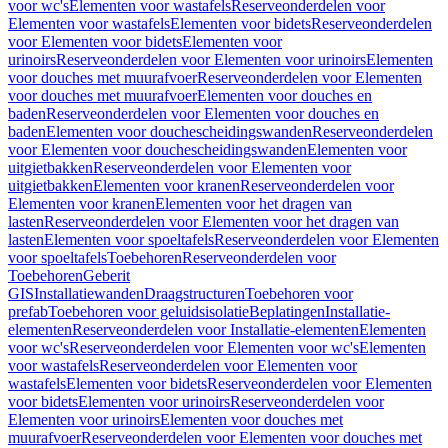
voor wc's
Elementen voor wastafels
Reserveonderdelen voor
Elementen voor wastafels
Elementen voor bidets
Reserveonderdelen
voor Elementen voor bidets
Elementen voor
urinoirs
Reserveonderdelen voor Elementen voor urinoirs
Elementen
voor douches met muurafvoer
Reserveonderdelen voor Elementen
voor douches met muurafvoer
Elementen voor douches en
baden
Reserveonderdelen voor Elementen voor douches en
baden
Elementen voor douchescheidingswanden
Reserveonderdelen
voor Elementen voor douchescheidingswanden
Elementen voor
uitgietbakken
Reserveonderdelen voor Elementen voor
uitgietbakken
Elementen voor kranen
Reserveonderdelen voor
Elementen voor kranen
Elementen voor het dragen van
lasten
Reserveonderdelen voor Elementen voor het dragen van
lasten
Elementen voor spoeltafels
Reserveonderdelen voor Elementen
voor spoeltafels
Toebehoren
Reserveonderdelen voor
Toebehoren
Geberit
GIS
Installatiewanden
Draagstructuren
Toebehoren voor
prefab
Toebehoren voor geluidsisolatie
Beplatingen
Installatie-
elementen
Reserveonderdelen voor Installatie-elementen
Elementen
voor wc's
Reserveonderdelen voor Elementen voor wc's
Elementen
voor wastafels
Reserveonderdelen voor Elementen voor
wastafels
Elementen voor bidets
Reserveonderdelen voor Elementen
voor bidets
Elementen voor urinoirs
Reserveonderdelen voor
Elementen voor urinoirs
Elementen voor douches met
muurafvoer
Reserveonderdelen voor Elementen voor douches met