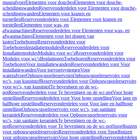
muurafvoer
Elementen voor douches
Elementen voor douche-
scheidingswanden
Reserveonderdelen voor Elementen voor douche-
scheidingswanden
Elementen voor kranen en
toestellen
Reserveonderdelen voor Elementen voor kranen en
toestellen
Elementen voor was- en
afwasmachines
Reserveonderdelen voor Elementen voor was- en
afwasmachines
Elementen voor het dragen van
lasten
Toebehoren
Reserveonderdelen voor
Toebehoren
Installatiemodules
Reserveonderdelen voor
Installatiemodules
Modules voor wc's
Reserveonderdelen voor
Modules voor wc's
Beplatingen
Toebehoren
Reserveonderdelen voor
Toebehoren
Voor installatiewanden
Reserveonderdelen voor Voor
installatiewanden
Voor toevoersystemen
Voor
waterafvoer
Opbouwspoelreservoirs
Opbouwspoelreservoirs voor
wc's, van kunststof
Reserveonderdelen voor Opbouwspoelreservoirs
voor wc's, van kunststof
Te bevestigen op de wc-
pot
Reserveonderdelen voor Te bevestigen op de wc-pot
Voor hoge
opstelling
Reserveonderdelen voor Voor hoge opstelling
Voor lage en
halfhoge opstelling
Reserveonderdelen voor Voor lage en halfhoge
opstelling
Opbouwspoelreservoirs voor wc's, van sanitaire
keramiek
Reserveonderdelen voor Opbouwspoelreservoirs voor
wc's, van sanitaire keramiek
Te bevestigen op de wc-
pot
Reserveonderdelen voor Te bevestigen op de wc-pot
Spoelbuizen
voor opbouwspoelreservoirs
Reserveonderdelen voor Spoelbuizen
voor opbouwspoelreservoirs
Voor hoge opstelling
Reserveonderdelen