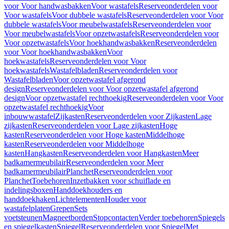
voor Voor handwasbakken
Voor wastafels
Reserveonderdelen voor
Voor wastafels
Voor dubbele wastafels
Reserveonderdelen voor Voor
dubbele wastafels
Voor meubelwastafels
Reserveonderdelen voor
Voor meubelwastafels
Voor opzetwastafels
Reserveonderdelen voor
Voor opzetwastafels
Voor hoekhandwasbakken
Reserveonderdelen
voor Voor hoekhandwasbakken
Voor
hoekwastafels
Reserveonderdelen voor Voor
hoekwastafels
Wastafelbladen
Reserveonderdelen voor
Wastafelbladen
Voor opzetwastafel afgerond
design
Reserveonderdelen voor Voor opzetwastafel afgerond
design
Voor opzetwastafel rechthoekig
Reserveonderdelen voor Voor
opzetwastafel rechthoekig
Voor
inbouwwastafel
Zijkasten
Reserveonderdelen voor Zijkasten
Lage
zijkasten
Reserveonderdelen voor Lage zijkasten
Hoge
kasten
Reserveonderdelen voor Hoge kasten
Middelhoge
kasten
Reserveonderdelen voor Middelhoge
kasten
Hangkasten
Reserveonderdelen voor Hangkasten
Meer
badkamermeubilair
Reserveonderdelen voor Meer
badkamermeubilair
Planchet
Reserveonderdelen voor
Planchet
Toebehoren
Inzetbakken voor schuiflade en
indelingsboxen
Handdoekhouders en
handdoekhaken
Lichtelementen
Houder voor
wastafelplaten
Grepen
Sets
voetsteunen
Magneetborden
Stopcontacten
Verder toebehoren
Spiegels
en spiegelkasten
Spiegel
Reserveonderdelen voor Spiegel
Met