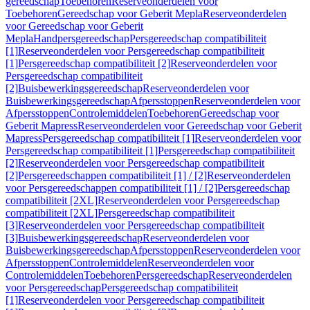
gereedschap
Toebehoren
Reserveonderdelen voor
Toebehoren
Gereedschap voor Geberit Mepla
Reserveonderdelen
voor Gereedschap voor Geberit
Mepla
Handpersgereedschap
Persgereedschap compatibiliteit
[1]
Reserveonderdelen voor Persgereedschap compatibiliteit
[1]
Persgereedschap compatibiliteit [2]
Reserveonderdelen voor
Persgereedschap compatibiliteit
[2]
Buisbewerkingsgereedschap
Reserveonderdelen voor
Buisbewerkingsgereedschap
Afpersstoppen
Reserveonderdelen voor
Afpersstoppen
Controlemiddelen
Toebehoren
Gereedschap voor
Geberit Mapress
Reserveonderdelen voor Gereedschap voor Geberit
Mapress
Persgereedschap compatibiliteit [1]
Reserveonderdelen voor
Persgereedschap compatibiliteit [1]
Persgereedschap compatibiliteit
[2]
Reserveonderdelen voor Persgereedschap compatibiliteit
[2]
Persgereedschappen compatibiliteit [1] / [2]
Reserveonderdelen
voor Persgereedschappen compatibiliteit [1] / [2]
Persgereedschap
compatibiliteit [2XL]
Reserveonderdelen voor Persgereedschap
compatibiliteit [2XL]
Persgereedschap compatibiliteit
[3]
Reserveonderdelen voor Persgereedschap compatibiliteit
[3]
Buisbewerkingsgereedschap
Reserveonderdelen voor
Buisbewerkingsgereedschap
Afpersstoppen
Reserveonderdelen voor
Afpersstoppen
Controlemiddelen
Reserveonderdelen voor
Controlemiddelen
Toebehoren
Persgereedschap
Reserveonderdelen
voor Persgereedschap
Persgereedschap compatibiliteit
[1]
Reserveonderdelen voor Persgereedschap compatibiliteit