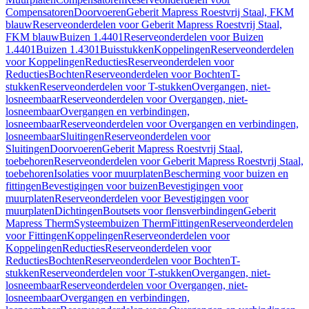
Compensatoren
Doorvoeren
Geberit Mapress Roestvrij Staal, FKM
blauw
Reserveonderdelen voor Geberit Mapress Roestvrij Staal,
FKM blauw
Buizen 1.4401
Reserveonderdelen voor Buizen
1.4401
Buizen 1.4301
Buisstukken
Koppelingen
Reserveonderdelen
voor Koppelingen
Reducties
Reserveonderdelen voor
Reducties
Bochten
Reserveonderdelen voor Bochten
T-
stukken
Reserveonderdelen voor T-stukken
Overgangen, niet-
losneembaar
Reserveonderdelen voor Overgangen, niet-
losneembaar
Overgangen en verbindingen,
losneembaar
Reserveonderdelen voor Overgangen en verbindingen,
losneembaar
Sluitingen
Reserveonderdelen voor
Sluitingen
Doorvoeren
Geberit Mapress Roestvrij Staal,
toebehoren
Reserveonderdelen voor Geberit Mapress Roestvrij Staal,
toebehoren
Isolaties voor muurplaten
Bescherming voor buizen en
fittingen
Bevestigingen voor buizen
Bevestigingen voor
muurplaten
Reserveonderdelen voor Bevestigingen voor
muurplaten
Dichtingen
Boutsets voor flensverbindingen
Geberit
Mapress Therm
Systeembuizen Therm
Fittingen
Reserveonderdelen
voor Fittingen
Koppelingen
Reserveonderdelen voor
Koppelingen
Reducties
Reserveonderdelen voor
Reducties
Bochten
Reserveonderdelen voor Bochten
T-
stukken
Reserveonderdelen voor T-stukken
Overgangen, niet-
losneembaar
Reserveonderdelen voor Overgangen, niet-
losneembaar
Overgangen en verbindingen,