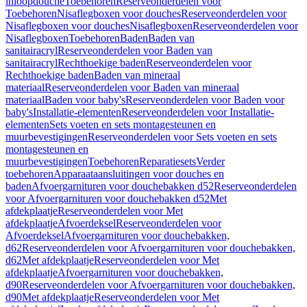
inloopdouche
Toebehoren
Reserveonderdelen voor
Toebehoren
Nisaflegboxen voor douches
Reserveonderdelen voor
Nisaflegboxen voor douches
Nisaflegboxen
Reserveonderdelen voor
Nisaflegboxen
Toebehoren
Baden
Baden van
sanitairacryl
Reserveonderdelen voor Baden van
sanitairacryl
Rechthoekige baden
Reserveonderdelen voor
Rechthoekige baden
Baden van mineraal
materiaal
Reserveonderdelen voor Baden van mineraal
materiaal
Baden voor baby's
Reserveonderdelen voor Baden voor
baby's
Installatie-elementen
Reserveonderdelen voor Installatie-
elementen
Sets voeten en sets montagesteunen en
muurbevestigingen
Reserveonderdelen voor Sets voeten en sets
montagesteunen en
muurbevestigingen
Toebehoren
Reparatiesets
Verder
toebehoren
Apparaataansluitingen voor douches en
baden
Afvoergarnituren voor douchebakken d52
Reserveonderdelen
voor Afvoergarnituren voor douchebakken d52
Met
afdekplaatje
Reserveonderdelen voor Met
afdekplaatje
Afvoerdeksel
Reserveonderdelen voor
Afvoerdeksel
Afvoergarnituren voor douchebakken,
d62
Reserveonderdelen voor Afvoergarnituren voor douchebakken,
d62
Met afdekplaatje
Reserveonderdelen voor Met
afdekplaatje
Afvoergarnituren voor douchebakken,
d90
Reserveonderdelen voor Afvoergarnituren voor douchebakken,
d90
Met afdekplaatje
Reserveonderdelen voor Met