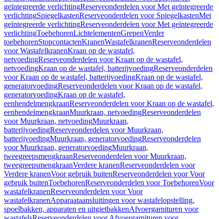
geïntegreerde verlichting
Reserveonderdelen voor Met geïntegreerde
verlichting
Spiegelkasten
Reserveonderdelen voor Spiegelkasten
Met
geïntegreerde verlichting
Reserveonderdelen voor Met geïntegreerde
verlichting
Toebehoren
Lichtelementen
Grepen
Verder
toebehoren
Stopcontacten
Kranen
Wastafelkranen
Reserveonderdelen
voor Wastafelkranen
Kraan op de wastafel,
netvoeding
Reserveonderdelen voor Kraan op de wastafel,
netvoeding
Kraan op de wastafel, batterijvoeding
Reserveonderdelen
voor Kraan op de wastafel, batterijvoeding
Kraan op de wastafel,
generatorvoeding
Reserveonderdelen voor Kraan op de wastafel,
generatorvoeding
Kraan op de wastafel,
eenhendelmengkraan
Reserveonderdelen voor Kraan op de wastafel,
eenhendelmengkraan
Muurkraan, netvoeding
Reserveonderdelen
voor Muurkraan, netvoeding
Muurkraan,
batterijvoeding
Reserveonderdelen voor Muurkraan,
batterijvoeding
Muurkraan, generatorvoeding
Reserveonderdelen
voor Muurkraan, generatorvoeding
Muurkraan,
tweegreepsmengkraan
Reserveonderdelen voor Muurkraan,
tweegreepsmengkraan
Verdere kranen
Reserveonderdelen voor
Verdere kranen
Voor gebruik buiten
Reserveonderdelen voor Voor
gebruik buiten
Toebehoren
Reserveonderdelen voor Toebehoren
Voor
wastafelkranen
Reserveonderdelen voor Voor
wastafelkranen
Apparaataansluitingen voor wastafelopstelling,
spoelbakken, apparaten en uitgietbakken
Afvoergarnituren voor
wastafels
Reserveonderdelen voor Afvoergarnituren voor