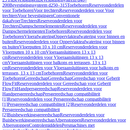
200
Bevestigingssysteem d250–315
Toebehoren
Reserveonderdelen
voor Toebehoren
Voor trechters
Reserveonderdelen voor Voor
trechters
Voor bevestigingen
Conventionele
dakafvoer
Trechters
Reserveonderdelen voor
Trechters
Dampschermelementen
Reserveonderdelen voor
Dampschermelementen
Toebehoren
Reserveonderdelen voor
Toebehoren
Vloerafwatering
Oppervlakteafwatering voor binnen en
buiten
Reserveonderdelen voor Oppervlakteafwatering voor binnen
en buiten
Vloerputten 10 x 10 cm
Reserveonderdelen voor
Vloerputten 10 x 10 cm
Vloeraansluitingen 13 x 13
cm
Reserveonderdelen voor Vloeraansluitingen 13 x 13
cm
Vloeraansluitingen voor balkons en terrassen, 13 x 13
cm
Reserveonderdelen voor Vloeraansluitingen voor balkons en
terrassen, 13 x 13 cm
Toebehoren
Reserveonderdelen voor
Toebehoren
Gereedschap
Gereedschap
Gereedschap voor Geberit
FlowFit
Reserveonderdelen voor Gereedschap voor Geberit
FlowFit
Handpersgereedschap
Reserveonderdelen voor
Handpersgereedschap
Persgereedschap compatibiliteit
[1]
Reserveonderdelen voor Persgereedschap compatibiliteit
[1]
Persgereedschap compatibiliteit [2]
Reserveonderdelen voor
Persgereedschap compatibiliteit
[2]
Buisbewerkingsgereedschap
Reserveonderdelen voor
Buisbewerkingsgereedschap
Afpersstoppen
Reserveonderdelen voor
Afpersstoppen
Controlemiddelen
Persmachines met