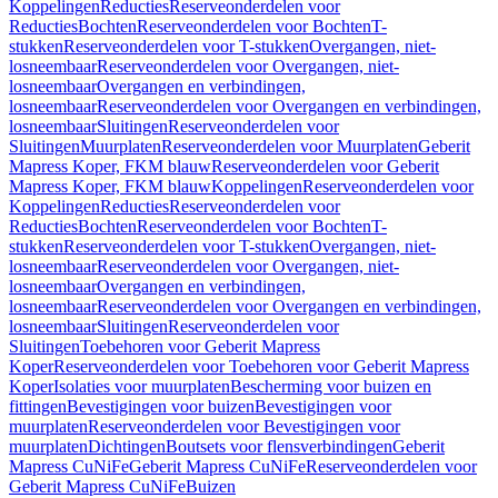
Koppelingen
Reducties
Reserveonderdelen voor
Reducties
Bochten
Reserveonderdelen voor Bochten
T-
stukken
Reserveonderdelen voor T-stukken
Overgangen, niet-
losneembaar
Reserveonderdelen voor Overgangen, niet-
losneembaar
Overgangen en verbindingen,
losneembaar
Reserveonderdelen voor Overgangen en verbindingen,
losneembaar
Sluitingen
Reserveonderdelen voor
Sluitingen
Muurplaten
Reserveonderdelen voor Muurplaten
Geberit
Mapress Koper, FKM blauw
Reserveonderdelen voor Geberit
Mapress Koper, FKM blauw
Koppelingen
Reserveonderdelen voor
Koppelingen
Reducties
Reserveonderdelen voor
Reducties
Bochten
Reserveonderdelen voor Bochten
T-
stukken
Reserveonderdelen voor T-stukken
Overgangen, niet-
losneembaar
Reserveonderdelen voor Overgangen, niet-
losneembaar
Overgangen en verbindingen,
losneembaar
Reserveonderdelen voor Overgangen en verbindingen,
losneembaar
Sluitingen
Reserveonderdelen voor
Sluitingen
Toebehoren voor Geberit Mapress
Koper
Reserveonderdelen voor Toebehoren voor Geberit Mapress
Koper
Isolaties voor muurplaten
Bescherming voor buizen en
fittingen
Bevestigingen voor buizen
Bevestigingen voor
muurplaten
Reserveonderdelen voor Bevestigingen voor
muurplaten
Dichtingen
Boutsets voor flensverbindingen
Geberit
Mapress CuNiFe
Geberit Mapress CuNiFe
Reserveonderdelen voor
Geberit Mapress CuNiFe
Buizen