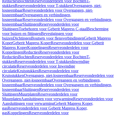
Reducties
Bochten
Reserveonderdelen voor Bochten
T-
stukken
Reserveonderdelen voor T-stukken
Overgangen, niet-
losneembaar
Reserveonderdelen voor Overgangen, niet-
losneembaar
Overgangen en verbindingen,
losneembaar
Reserveonderdelen voor Overgangen en verbindingen,
losneembaar
Sluitingen
Reserveonderdelen voor
Sluitingen
Toebehoren voor Geberit Mapress C-staal
Bescherming
voor buizen en fittingen
Bevestigingen voor
buizen
Dichtingen
Boutsets voor flensverbindingen
Geberit Mapress
Koper
Geberit Mapress Koper
Reserveonderdelen voor Geberit
Mapress Koper
Koppelingen
Reserveonderdelen voor
Koppelingen
Reducties
Reserveonderdelen voor
Reducties
Bochten
Reserveonderdelen voor Bochten
T-
stukken
Reserveonderdelen voor T-stukken
Inwendige
circulatie
Reserveonderdelen voor Inwendige
circulatie
Kruisstukken
Reserveonderdelen voor
Kruisstukken
Overgangen, niet-losneembaar
Reserveonderdelen voor
Overgangen, niet-losneembaar
Overgangen en verbindingen,
losneembaar
Reserveonderdelen voor Overgangen en verbindingen,
losneembaar
Sluitingen
Reserveonderdelen voor
Sluitingen
Muurplaten
Reserveonderdelen voor
Muurplaten
Aansluitingen voor verwarming
Reserveonderdelen voor
Aansluitingen voor verwarming
Geberit Mapress Koper,
gas
Reserveonderdelen voor Geberit Mapress Koper,
gas
Koppelingen
Reserveonderdelen voor