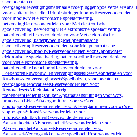
spoelbochten en
overgangen
Bevestigingsmateriaal
Afvoerpluggen
Spoelverdeler
Aanslu
voor sanitaire toestellen
Urinoirsturingen
Inbouw
Reserveonderdelen
voor Inbouw
Met elektronische spoelactivering,
netvoeding
Reserveonderdelen voor Met elektronische
spoelactivering, netvoeding
Met elektronische spoelactivering,
batterijvoeding
Reserveonderdelen voor Met elektronische
spoelactivering, batterijvoeding
Met pneumatische
spoelactivering
Reserveonderdelen voor Met pneumatische
spoelactivering
Opbouw
Reserveonderdelen voor Opbouw
Met
elektronische spoelactivering, batterijvoeding
Reserveonderdelen
voor Met elektronische spoelactivering,
batterijvoeding
Toebehoren
Reserveonderdelen voor
Toebehoren
Ruwbouw- en vervangingssets
Reserveonderdelen voor
Ruwbouw- en vervangingssets
Spoelbuizen, spoelbochten en
overgangen
Renovatiesets
Reserveonderdelen voor
Renovatiesets
Afdekplaten
Overig
toebehoren
Bedieningshulpen
Apparaataansluitingen voor wc's,
urinoirs en bidets
Afvoergarnituren voor wc's en
slophoppers
Reserveonderdelen voor Afvoergarnituren voor wc's en
slophoppers
Sifons
Reserveonderdelen voor
Sifons
Aansluitbochten
Reserveonderdelen voor
Aansluitbochten
Afvoermanchet
Reserveonderdelen voor
Afvoermanchet
Aansluitsets
Reserveonderdelen voor
Aansluitsets
Verlengstukken voor spoelbocht
Reserveonderdelen