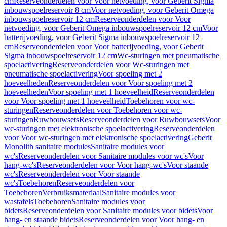
cm
Reserveonderdelen voor Voor netvoeding, voor Geberit Sigma
inbouwspoelreservoir 8 cm
Voor netvoeding, voor Geberit Omega
inbouwspoelreservoir 12 cm
Reserveonderdelen voor Voor
netvoeding, voor Geberit Omega inbouwspoelreservoir 12 cm
Voor
batterijvoeding, voor Geberit Sigma inbouwspoelreservoir 12
cm
Reserveonderdelen voor Voor batterijvoeding, voor Geberit
Sigma inbouwspoelreservoir 12 cm
Wc-sturingen met pneumatische
spoelactivering
Reserveonderdelen voor Wc-sturingen met
pneumatische spoelactivering
Voor spoeling met 2
hoeveelheden
Reserveonderdelen voor Voor spoeling met 2
hoeveelheden
Voor spoeling met 1 hoeveelheid
Reserveonderdelen
voor Voor spoeling met 1 hoeveelheid
Toebehoren voor wc-
sturingen
Reserveonderdelen voor Toebehoren voor wc-
sturingen
Ruwbouwsets
Reserveonderdelen voor Ruwbouwsets
Voor
wc-sturingen met elektronische spoelactivering
Reserveonderdelen
voor Voor wc-sturingen met elektronische spoelactivering
Geberit
Monolith sanitaire modules
Sanitaire modules voor
wc's
Reserveonderdelen voor Sanitaire modules voor wc's
Voor
hang-wc's
Reserveonderdelen voor Voor hang-wc's
Voor staande
wc's
Reserveonderdelen voor Voor staande
wc's
Toebehoren
Reserveonderdelen voor
Toebehoren
Verbruiksmateriaal
Sanitaire modules voor
wastafels
Toebehoren
Sanitaire modules voor
bidets
Reserveonderdelen voor Sanitaire modules voor bidets
Voor
hang- en staande bidets
Reserveonderdelen voor Voor hang- en