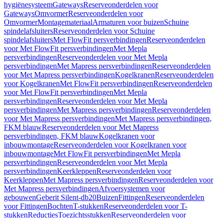
hygiënesysteem
Gateways
Reserveonderdelen voor
Gateways
Omvormer
Reserveonderdelen voor
Omvormer
Montagemateriaal
Armaturen voor buizen
Schuine
spindelafsluiters
Reserveonderdelen voor Schuine
spindelafsluiters
Met FlowFit persverbindingen
Reserveonderdelen
voor Met FlowFit persverbindingen
Met Mepla
persverbindingen
Reserveonderdelen voor Met Mepla
persverbindingen
Met Mapress persverbindingen
Reserveonderdelen
voor Met Mapress persverbindingen
Kogelkranen
Reserveonderdelen
voor Kogelkranen
Met FlowFit persverbindingen
Reserveonderdelen
voor Met FlowFit persverbindingen
Met Mepla
persverbindingen
Reserveonderdelen voor Met Mepla
persverbindingen
Met Mapress persverbindingen
Reserveonderdelen
voor Met Mapress persverbindingen
Met Mapress persverbindingen,
FKM blauw
Reserveonderdelen voor Met Mapress
persverbindingen, FKM blauw
Kogelkranen voor
inbouwmontage
Reserveonderdelen voor Kogelkranen voor
inbouwmontage
Met FlowFit persverbindingen
Met Mepla
persverbindingen
Reserveonderdelen voor Met Mepla
persverbindingen
Keerkleppen
Reserveonderdelen voor
Keerkleppen
Met Mapress persverbindingen
Reserveonderdelen voor
Met Mapress persverbindingen
Afvoersystemen voor
gebouwen
Geberit Silent-db20
Buizen
Fittingen
Reserveonderdelen
voor Fittingen
Bochten
T-stukken
Reserveonderdelen voor T-
stukken
Reducties
Toezichtsstukken
Reserveonderdelen voor