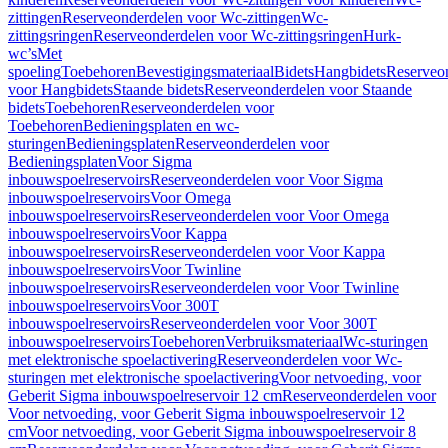
zittingen
Reserveonderdelen voor Wc-zittingen
Wc-
zittingsringen
Reserveonderdelen voor Wc-zittingsringen
Hurk-
wc’s
Met
spoeling
Toebehoren
Bevestigingsmateriaal
Bidets
Hangbidets
Reserveo
voor Hangbidets
Staande bidets
Reserveonderdelen voor Staande
bidets
Toebehoren
Reserveonderdelen voor
Toebehoren
Bedieningsplaten en wc-
sturingen
Bedieningsplaten
Reserveonderdelen voor
Bedieningsplaten
Voor Sigma
inbouwspoelreservoirs
Reserveonderdelen voor Voor Sigma
inbouwspoelreservoirs
Voor Omega
inbouwspoelreservoirs
Reserveonderdelen voor Voor Omega
inbouwspoelreservoirs
Voor Kappa
inbouwspoelreservoirs
Reserveonderdelen voor Voor Kappa
inbouwspoelreservoirs
Voor Twinline
inbouwspoelreservoirs
Reserveonderdelen voor Voor Twinline
inbouwspoelreservoirs
Voor 300T
inbouwspoelreservoirs
Reserveonderdelen voor Voor 300T
inbouwspoelreservoirs
Toebehoren
Verbruiksmateriaal
Wc-sturingen
met elektronische spoelactivering
Reserveonderdelen voor Wc-
sturingen met elektronische spoelactivering
Voor netvoeding, voor
Geberit Sigma inbouwspoelreservoir 12 cm
Reserveonderdelen voor
Voor netvoeding, voor Geberit Sigma inbouwspoelreservoir 12
cm
Voor netvoeding, voor Geberit Sigma inbouwspoelreservoir 8