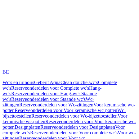
BE
Wc's en urinoirs
Geberit AquaClean douche-wc’s
Complete
wc's
Reserveonderdelen voor Complete wc's
Hang-
wc's
Reserveonderdelen voor Hang-wc's
Staande
wc's
Reserveonderdelen voor Staande wc's
Wc-
zittingen
Reserveonderdelen voor Wc-zittingen
Voor keramische wc-
potten
Reserveonderdelen voor Voor keramische wc-potten
Wc-
bijzettoestellen
Reserveonderdelen voor Wc-bijzettoestellen
Voor
keramische wc-potten
Reserveonderdelen voor Voor keramische wc-
potten
Designplaten
Reserveonderdelen voor Designplaten
Voor
complete wc's
Reserveonderdelen voor Voor complete wc's
Voor wc-
zittingen
Reserveonderdelen voor Voor wc-