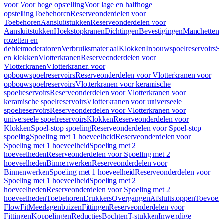
voor Voor hoge opstelling
Voor lage en halfhoge
opstelling
Toebehoren
Reserveonderdelen voor
Toebehoren
Aansluitstukken
Reserveonderdelen voor
Aansluitstukken
Hoekstopkranen
Dichtingen
Bevestigingen
Manchetten
rozetten en
debietmoderatoren
Verbruiksmateriaal
Klokken
Inbouwspoelreservoirs
en klokken
Vlotterkranen
Reserveonderdelen voor
Vlotterkranen
Vlotterkranen voor
opbouwspoelreservoirs
Reserveonderdelen voor Vlotterkranen voor
opbouwspoelreservoirs
Vlotterkranen voor keramische
spoelreservoirs
Reserveonderdelen voor Vlotterkranen voor
keramische spoelreservoirs
Vlotterkranen voor universeele
spoelreservoirs
Reserveonderdelen voor Vlotterkranen voor
universeele spoelreservoirs
Klokken
Reserveonderdelen voor
Klokken
Spoel-stop spoeling
Reserveonderdelen voor Spoel-stop
spoeling
Spoeling met 1 hoeveelheid
Reserveonderdelen voor
Spoeling met 1 hoeveelheid
Spoeling met 2
hoeveelheden
Reserveonderdelen voor Spoeling met 2
hoeveelheden
Binnenwerken
Reserveonderdelen voor
Binnenwerken
Spoeling met 1 hoeveelheid
Reserveonderdelen voor
Spoeling met 1 hoeveelheid
Spoeling met 2
hoeveelheden
Reserveonderdelen voor Spoeling met 2
hoeveelheden
Toebehoren
Drukkers
Overgangen
Afsluitstoppen
Toevoe
FlowFit
Meerlagenbuizen
Fittingen
Reserveonderdelen voor
Fittingen
Koppelingen
Reducties
Bochten
T-stukken
Inwendige