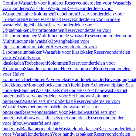
Comfort
Wastafels voor kinderen
Reserveonderdelen voor Wastafels
voor kinderen
Wastafels
Wasgoten
Reserveonderdelen voor
Wasgoten
Halve kolommen
Toebehoren
Reserveonderdelen voor
Toebehoren
Andere wastafels
Reserveonderdelen voor Andere
wastafels
Uitgietbakken
Reserveonderdelen voor
Uitgietbakken
Uitstortgootstenen
Reserveonderdelen voor
Uitstortgootstenen
Multifunctionele wasbak
Reserveonderdelen voor
Multifunctionele wasbak
Opvangbakken voor
gips
Laboratoriumbakken
Reserveonderdelen voor
Laboratoriumbakken
Wastafels voor klaslokalen
Reserveonderdelen
voor Wastafels voor
klaslokalen
Toebehoren
Kolommen
Reserveonderdelen voor
Kolommen
Staande kolommen
Halve kolommen
Reserveonderdelen
voor Halve
kolommen
Toebehoren
Afvoerdeksel
Handdoekhouder
Bevestigingsmat
afdekkingen
Montagehoeksteunen
Afdeklijsten
Achterwandplaten
Sets
consoles
Planchet
Wastafel sets met onderkast
Set handwasbak met
onderkast
Reserveonderdelen voor Set handwasbak met
onderkast
Wastafel sets met onderkast
Reserveonderdelen voor
Wastafel sets met onderkast
Meubelwastafel sets met
onderkast
Reserveonderdelen voor Meubelwastafel sets met
onderkast
Inbouwwastafel sets met onderkast
Reserveonderdelen
voor Inbouwwastafel sets met
onderkast
Badkamermeubilair
Wastafelonderkasten
Reserveonderdelen
voor Wastafelonderkasten
Voor handwasbakken
Reserveonderdelen