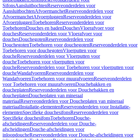
Sifons
Aansluitbochten
Reserveonderdelen voor
Aansluitbochten
Afvoermanchet
Reserveonderdelen voor
Afvoermanchet
Afvoerpluggen
Reserveonderdelen voor
Afvoerpluggen
Toebehoren
Reserveonderdelen voor
Toebehoren
Douches en baden
Douches
Vloerafvoer voor
douches
Reserveonderdelen voor Vloerafvoer voor
douches
Douchegoten
Reserveonderdelen voor
Douchegoten
Toebehoren voor douchegoten
Reserveonderdelen voor
Toebehoren voor douchegoten
Vloerputten voor
douche
Reserveonderdelen voor Vloerputten voor
douche
Toebehoren voor vloerputten voor
douche
Reserveonderdelen voor Toebehoren voor vloerputten voor
douche
Wandafvoeren
Reserveonderdelen voor
Wandafvoeren
Toebehoren voor muurafvoeren
Reserveonderdelen
voor Toebehoren voor muurafvoeren
Douchebakken en
doucheplaten
Reserveonderdelen voor Douchebakken en
doucheplaten
Doucheplaten van mineraal
materiaal
Reserveonderdelen voor Doucheplaten van mineraal
materiaal
Installatie-elementen
Reserveonderdelen voor Installatie-
elementen
Specifieke douchesifons
Reserveonderdelen voor
Specifieke douchesifons
Toebehoren
Douche-
afscheidingen
Reserveonderdelen voor Douche-
afscheidingen
Douche-afscheidingen voor
inloopdouche
Reserveonderdelen voor Douche-afscheidingen voor