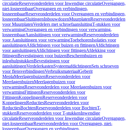
circulatie
Reserveonderdelen voor Inwendige circulatie
Overgangen,
niet-losneembaar
Overgangen en verbindingen,
losneembaar
Reserveonderdelen voor Overgangen en verbindingen,
losneembaar
Sluitingen
Inbouwdozen
Muurplaten
Reserveonderdelen
voor Muurplaten
Verdelers met schroefaansluiting
T-stukken voor
verwarming
Overgangen en verbindingen voor verwarming,
losneembaar
Aansluitingen voor verwarming
Reserveonderdelen
voor Aansluitingen voor verwarming
Toebehoren
Isolaties voor
aansluitingen
Afdichtingen voor buizen en fittingen
Afdichtingen
voor aansluitingen
Afdichtingen voor fittingen
Afdekking voor
fittingen
Bevestigingen voor buizen
Beschermbuizen en
inleghulpstukken
Bevestigingen voor
aansluitingen
Verdelerkasten
Systeemafdichtingen
Sets schroeven
voor flensverbindingen
Verbruiksmateriaal
Geberit
Mepla
Meerlagenbuizen
Reserveonderdelen voor
Meerlagenbuizen
Meerlagenbuizen voor
verwarming
Reserveonderdelen voor Meerlagenbuizen voor
verwarming
Fittingen
Reserveonderdelen voor
Fittingen
Koppelingen
Reserveonderdelen voor
Koppelingen
Reducties
Reserveonderdelen voor
Reducties
Bochten
Reserveonderdelen voor Bochten
T-
stukken
Reserveonderdelen voor T-stukken
Inwendige
circulatie
Reserveonderdelen voor Inwendige circulatie
Overgangen,
niet-losneembaar
Reserveonderdelen voor Overgangen, niet-
losneembaar
Overgangen en verbindingen,