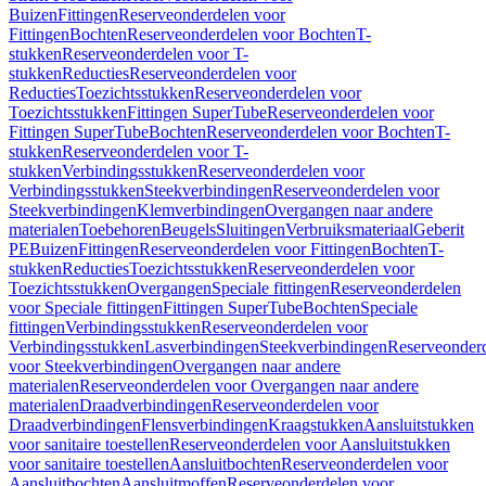
Buizen
Fittingen
Reserveonderdelen voor
Fittingen
Bochten
Reserveonderdelen voor Bochten
T-
stukken
Reserveonderdelen voor T-
stukken
Reducties
Reserveonderdelen voor
Reducties
Toezichtsstukken
Reserveonderdelen voor
Toezichtsstukken
Fittingen SuperTube
Reserveonderdelen voor
Fittingen SuperTube
Bochten
Reserveonderdelen voor Bochten
T-
stukken
Reserveonderdelen voor T-
stukken
Verbindingsstukken
Reserveonderdelen voor
Verbindingsstukken
Steekverbindingen
Reserveonderdelen voor
Steekverbindingen
Klemverbindingen
Overgangen naar andere
materialen
Toebehoren
Beugels
Sluitingen
Verbruiksmateriaal
Geberit
PE
Buizen
Fittingen
Reserveonderdelen voor Fittingen
Bochten
T-
stukken
Reducties
Toezichtsstukken
Reserveonderdelen voor
Toezichtsstukken
Overgangen
Speciale fittingen
Reserveonderdelen
voor Speciale fittingen
Fittingen SuperTube
Bochten
Speciale
fittingen
Verbindingsstukken
Reserveonderdelen voor
Verbindingsstukken
Lasverbindingen
Steekverbindingen
Reserveonder
voor Steekverbindingen
Overgangen naar andere
materialen
Reserveonderdelen voor Overgangen naar andere
materialen
Draadverbindingen
Reserveonderdelen voor
Draadverbindingen
Flensverbindingen
Kraagstukken
Aansluitstukken
voor sanitaire toestellen
Reserveonderdelen voor Aansluitstukken
voor sanitaire toestellen
Aansluitbochten
Reserveonderdelen voor
Aansluitbochten
Aansluitmoffen
Reserveonderdelen voor