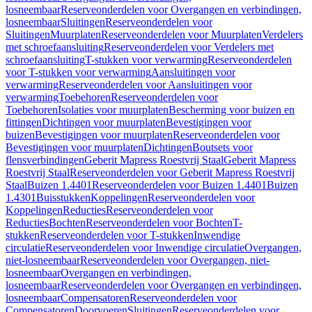
losneembaar
Reserveonderdelen voor Overgangen en verbindingen,
losneembaar
Sluitingen
Reserveonderdelen voor
Sluitingen
Muurplaten
Reserveonderdelen voor Muurplaten
Verdelers
met schroefaansluiting
Reserveonderdelen voor Verdelers met
schroefaansluiting
T-stukken voor verwarming
Reserveonderdelen
voor T-stukken voor verwarming
Aansluitingen voor
verwarming
Reserveonderdelen voor Aansluitingen voor
verwarming
Toebehoren
Reserveonderdelen voor
Toebehoren
Isolaties voor muurplaten
Bescherming voor buizen en
fittingen
Dichtingen voor muurplaten
Bevestigingen voor
buizen
Bevestigingen voor muurplaten
Reserveonderdelen voor
Bevestigingen voor muurplaten
Dichtingen
Boutsets voor
flensverbindingen
Geberit Mapress Roestvrij Staal
Geberit Mapress
Roestvrij Staal
Reserveonderdelen voor Geberit Mapress Roestvrij
Staal
Buizen 1.4401
Reserveonderdelen voor Buizen 1.4401
Buizen
1.4301
Buisstukken
Koppelingen
Reserveonderdelen voor
Koppelingen
Reducties
Reserveonderdelen voor
Reducties
Bochten
Reserveonderdelen voor Bochten
T-
stukken
Reserveonderdelen voor T-stukken
Inwendige
circulatie
Reserveonderdelen voor Inwendige circulatie
Overgangen,
niet-losneembaar
Reserveonderdelen voor Overgangen, niet-
losneembaar
Overgangen en verbindingen,
losneembaar
Reserveonderdelen voor Overgangen en verbindingen,
losneembaar
Compensatoren
Reserveonderdelen voor
Compensatoren
Doorvoeren
Sluitingen
Reserveonderdelen voor