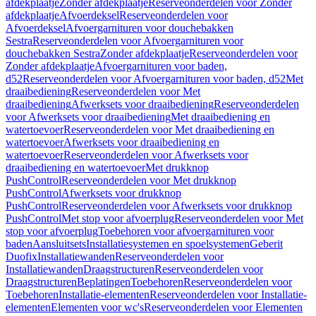
afdekplaatje
Zonder afdekplaatje
Reserveonderdelen voor Zonder
afdekplaatje
Afvoerdeksel
Reserveonderdelen voor
Afvoerdeksel
Afvoergarnituren voor douchebakken
Sestra
Reserveonderdelen voor Afvoergarnituren voor
douchebakken Sestra
Zonder afdekplaatje
Reserveonderdelen voor
Zonder afdekplaatje
Afvoergarnituren voor baden,
d52
Reserveonderdelen voor Afvoergarnituren voor baden, d52
Met
draaibediening
Reserveonderdelen voor Met
draaibediening
Afwerksets voor draaibediening
Reserveonderdelen
voor Afwerksets voor draaibediening
Met draaibediening en
watertoevoer
Reserveonderdelen voor Met draaibediening en
watertoevoer
Afwerksets voor draaibediening en
watertoevoer
Reserveonderdelen voor Afwerksets voor
draaibediening en watertoevoer
Met drukknop
PushControl
Reserveonderdelen voor Met drukknop
PushControl
Afwerksets voor drukknop
PushControl
Reserveonderdelen voor Afwerksets voor drukknop
PushControl
Met stop voor afvoerplug
Reserveonderdelen voor Met
stop voor afvoerplug
Toebehoren voor afvoergarnituren voor
baden
Aansluitsets
Installatiesystemen en spoelsystemen
Geberit
Duofix
Installatiewanden
Reserveonderdelen voor
Installatiewanden
Draagstructuren
Reserveonderdelen voor
Draagstructuren
Beplatingen
Toebehoren
Reserveonderdelen voor
Toebehoren
Installatie-elementen
Reserveonderdelen voor Installatie-
elementen
Elementen voor wc's
Reserveonderdelen voor Elementen