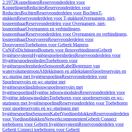
2.1972
Koppelingen
Reserveonderdelen voor
Koppelingen
Reducties
Reserveonderdelen voor
Reducties
Bochten
Reserveonderdelen voor Bochten
T-
stukken
Reserveonderdelen voor T-stukken
Overgangen, niet-
losneembaar
Reserveonderdelen voor Overgangen, niet-
losneembaar
Overgangen en verbindingen,
losneembaar
Reserveonderdelen voor Overgangen en verbindingen,
losneembaar
Doorvoeren
Reserveonderdelen voor
Doorvoeren
Toebehoren voor Geberit Mapress
CuNiFe
Dichtingen
Boutsets voor flensverbindingen
Geberit
hygiënesysteem
Hygiënespoeleenheden
Reserveonderdelen voor
Hygiënespoeleenheden
Toebehoren voor
hygiënespoeleenheden
Sensoren
Kabel
Begrenzer van
watervolumestroom
Afdekkingen en afdekplaten
Spoelreservoirs en
wc-sturing met hygiënespoeling
Reserveonderdelen voor
Spoelreservoirs en wc-sturing met
hygiënespoeling
Inbouwspoelreservoirs met
hygiënespoeling
Hygiëne inbouwmodules
Reserveonderdelen voor
Hygiëne inbouwmodules
Toebehoren voor spoelreservoirs en wc-
sturingen met hygiënespoeling
Reserveonderdelen voor Toebehoren
voor spoelreservoirs en wc-sturingen met
hygiënespoeling
Sensoren
Kabel
Voedingsblokken
Reserveonderdelen
voor Voedingsblokken
Netwerkcomponenten
Geberit Connect
toebehoren voor Geberit hygiënesysteem
Reserveonderdelen voor
Geberit Connect toebehoren voor Geberit