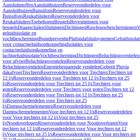
Aansluitmoffen
Aansluitbuizen
Reserveonderdelen voor
Aansluitbuizen
Buissifons
Reserveonderdelen voor
Buissifons
Reukafsluiters
Reserveonderdelen voor
Reukafsluiters
Toebehoren
Beugels
Bevestigingen voor
beugels
Draagschalen
Sluitingen
Dichtingen
Ruwbouwbeschermingen
V
geluidsisolatie en
vochtbescherming
Brandpreventie
Plafondafsluitsystemen
Geluidsisolat
voor contactgeluidsontkoppeling
Isolaties voor
contactgeluidsontkoppeling en
luchtgeluidsisolatie
Vochtbescherming
Dichtingen
Beluchtingsventielen
voor afvoer
Beluchtingsventielen
Reserveonderdelen voor
Beluchtingsventielen
Energiebesparende ventielen
Geberit Pluvia
dakafvoer
Trechters
Reserveonderdelen voor Trechters
Trechters tot
12 l/s
Reserveonderdelen voor Trechters tot 12 l/s
Trechters tot 25
l/s
Reserveonderdelen voor Trechters tot 25 l/s
Trechters voor
goten
Reserveonderdelen voor Trechters voor goten
Trechters tot 12
l/s
Reserveonderdelen voor Trechters tot 12 l/s
Trechters tot 25
l/s
Reserveonderdelen voor Trechters tot 25
l/s
Dampschermelementen
Reserveonderdelen voor
Dampschermelementen
Voor trechters tot 12 l/s
Reserveonderdelen
voor Voor trechters tot 12 l/s
Voor trechters tot 25
l/s
Noodoverlopen
Reserveonderdelen voor Noodoverlopen
Voor
trechters tot 12 l/s
Reserveonderdelen voor Voor trechters tot 12
l/s
Voor trechters tot 25 l/s
Reserveonderdelen voor Voor trechters tot
25 l/s
Bevestigingen
Bevestigingssysteem d40–