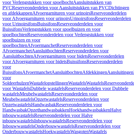
voor Verlengstukken voor spoelbocht
Aansluitstukken van
PVC
Reserveonderdelen voor Aansluitstukken van PVC
Dichtingen
en afdekkappen
Afvoergarnituren voor urinoirs
Reserveonderdelen
voor Afvoergarnituren voor urinoirs
Urinoirsifons
Reserveonderdelen
voor Urinoirsifons
Buissifons
Reserveonderdelen voor
Buissifons
Verlengstukken voor spoelbuizen en voor
spoelbochten
Reserveonderdelen voor Verlengstukken voor
spoelbuizen en voor
spoelbochten
Afvoermanchet
Reserveonderdelen voor
Afvoermanchet
Aansluitbochten
Reserveonderdelen voor
Aansluitbochten
Afvoergarnituren voor bidets
Reserveonderdelen
voor Afvoergarnituren voor bidets
Buissifons
Reserveonderdelen
voor
Buissifons
Afvoermanchet
Aansluitbochten
Afdekkingen
Aansluitingen
voor
Soldeerhulzen
Wastafelopstellingen
Wastafels
Wastafels
Reserveonderde
voor Wastafels
Dubbele wastafels
Reserveonderdelen voor Dubbele
wastafels
Meubelwastafels
Reserveonderdelen voor
Meubelwastafels
Opzetwastafels
Reserveonderdelen voor
Opzetwastafels
Handwasbak
Reserveonderdelen voor
Handwasbak
Opzethandwasbakken
Hoekhandwasbakken
Halve
inbouwwastafels
Reserveonderdelen voor Halve
inbouwwastafels
Inbouwwastafels
Reserveonderdelen voor
Inbouwwastafels
Onderbouwwastafels
Reserveonderdelen voor
Onderbouwwastafels
Hoekwastafels
Wasgoten
Wastafels