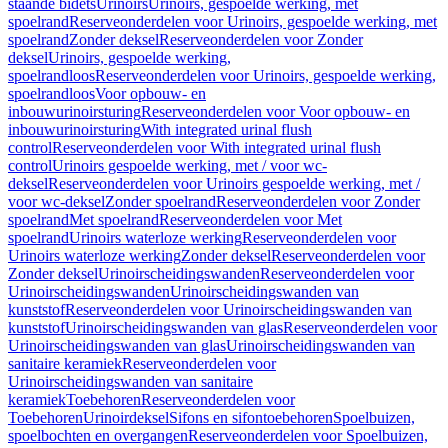
staande bidets
Urinoirs
Urinoirs, gespoelde werking, met
spoelrand
Reserveonderdelen voor Urinoirs, gespoelde werking, met
spoelrand
Zonder deksel
Reserveonderdelen voor Zonder
deksel
Urinoirs, gespoelde werking,
spoelrandloos
Reserveonderdelen voor Urinoirs, gespoelde werking,
spoelrandloos
Voor opbouw- en
inbouwurinoirsturing
Reserveonderdelen voor Voor opbouw- en
inbouwurinoirsturing
With integrated urinal flush
control
Reserveonderdelen voor With integrated urinal flush
control
Urinoirs gespoelde werking, met / voor wc-
deksel
Reserveonderdelen voor Urinoirs gespoelde werking, met /
voor wc-deksel
Zonder spoelrand
Reserveonderdelen voor Zonder
spoelrand
Met spoelrand
Reserveonderdelen voor Met
spoelrand
Urinoirs waterloze werking
Reserveonderdelen voor
Urinoirs waterloze werking
Zonder deksel
Reserveonderdelen voor
Zonder deksel
Urinoirscheidingswanden
Reserveonderdelen voor
Urinoirscheidingswanden
Urinoirscheidingswanden van
kunststof
Reserveonderdelen voor Urinoirscheidingswanden van
kunststof
Urinoirscheidingswanden van glas
Reserveonderdelen voor
Urinoirscheidingswanden van glas
Urinoirscheidingswanden van
sanitaire keramiek
Reserveonderdelen voor
Urinoirscheidingswanden van sanitaire
keramiek
Toebehoren
Reserveonderdelen voor
Toebehoren
Urinoirdeksel
Sifons en sifontoebehoren
Spoelbuizen,
spoelbochten en overgangen
Reserveonderdelen voor Spoelbuizen,