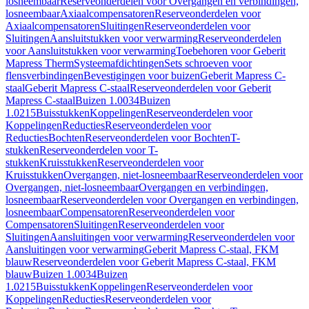
losneembaar
Reserveonderdelen voor Overgangen en verbindingen,
losneembaar
Axiaalcompensatoren
Reserveonderdelen voor
Axiaalcompensatoren
Sluitingen
Reserveonderdelen voor
Sluitingen
Aansluitstukken voor verwarming
Reserveonderdelen
voor Aansluitstukken voor verwarming
Toebehoren voor Geberit
Mapress Therm
Systeemafdichtingen
Sets schroeven voor
flensverbindingen
Bevestigingen voor buizen
Geberit Mapress C-
staal
Geberit Mapress C-staal
Reserveonderdelen voor Geberit
Mapress C-staal
Buizen 1.0034
Buizen
1.0215
Buisstukken
Koppelingen
Reserveonderdelen voor
Koppelingen
Reducties
Reserveonderdelen voor
Reducties
Bochten
Reserveonderdelen voor Bochten
T-
stukken
Reserveonderdelen voor T-
stukken
Kruisstukken
Reserveonderdelen voor
Kruisstukken
Overgangen, niet-losneembaar
Reserveonderdelen voor
Overgangen, niet-losneembaar
Overgangen en verbindingen,
losneembaar
Reserveonderdelen voor Overgangen en verbindingen,
losneembaar
Compensatoren
Reserveonderdelen voor
Compensatoren
Sluitingen
Reserveonderdelen voor
Sluitingen
Aansluitingen voor verwarming
Reserveonderdelen voor
Aansluitingen voor verwarming
Geberit Mapress C-staal, FKM
blauw
Reserveonderdelen voor Geberit Mapress C-staal, FKM
blauw
Buizen 1.0034
Buizen
1.0215
Buisstukken
Koppelingen
Reserveonderdelen voor
Koppelingen
Reducties
Reserveonderdelen voor