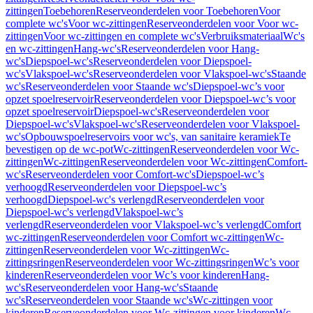
zittingen
Toebehoren
Reserveonderdelen voor Toebehoren
Voor
complete wc's
Voor wc-zittingen
Reserveonderdelen voor Voor wc-
zittingen
Voor wc-zittingen en complete wc's
Verbruiksmateriaal
Wc's
en wc-zittingen
Hang-wc's
Reserveonderdelen voor Hang-
wc's
Diepspoel-wc's
Reserveonderdelen voor Diepspoel-
wc's
Vlakspoel-wc's
Reserveonderdelen voor Vlakspoel-wc's
Staande
wc's
Reserveonderdelen voor Staande wc's
Diepspoel-wc’s voor
opzet spoelreservoir
Reserveonderdelen voor Diepspoel-wc’s voor
opzet spoelreservoir
Diepspoel-wc's
Reserveonderdelen voor
Diepspoel-wc's
Vlakspoel-wc's
Reserveonderdelen voor Vlakspoel-
wc's
Opbouwspoelreservoirs voor wc's, van sanitaire keramiek
Te
bevestigen op de wc-pot
Wc-zittingen
Reserveonderdelen voor Wc-
zittingen
Wc-zittingen
Reserveonderdelen voor Wc-zittingen
Comfort-
wc's
Reserveonderdelen voor Comfort-wc's
Diepspoel-wc’s
verhoogd
Reserveonderdelen voor Diepspoel-wc’s
verhoogd
Diepspoel-wc's verlengd
Reserveonderdelen voor
Diepspoel-wc's verlengd
Vlakspoel-wc’s
verlengd
Reserveonderdelen voor Vlakspoel-wc’s verlengd
Comfort
wc-zittingen
Reserveonderdelen voor Comfort wc-zittingen
Wc-
zittingen
Reserveonderdelen voor Wc-zittingen
Wc-
zittingsringen
Reserveonderdelen voor Wc-zittingsringen
Wc’s voor
kinderen
Reserveonderdelen voor Wc’s voor kinderen
Hang-
wc's
Reserveonderdelen voor Hang-wc's
Staande
wc's
Reserveonderdelen voor Staande wc's
Wc-zittingen voor
kinderen
Reserveonderdelen voor Wc-zittingen voor kinderen
Wc-