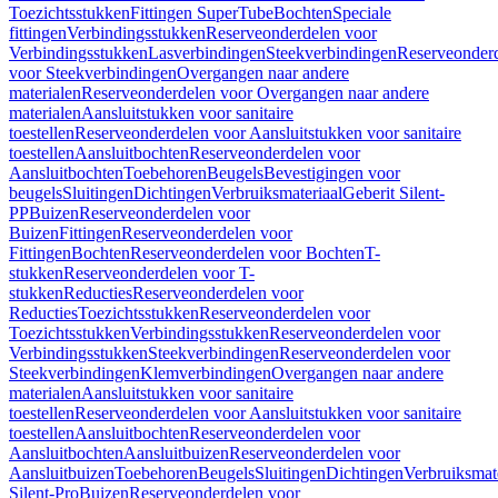
Toezichtsstukken
Fittingen SuperTube
Bochten
Speciale
fittingen
Verbindingsstukken
Reserveonderdelen voor
Verbindingsstukken
Lasverbindingen
Steekverbindingen
Reserveonder
voor Steekverbindingen
Overgangen naar andere
materialen
Reserveonderdelen voor Overgangen naar andere
materialen
Aansluitstukken voor sanitaire
toestellen
Reserveonderdelen voor Aansluitstukken voor sanitaire
toestellen
Aansluitbochten
Reserveonderdelen voor
Aansluitbochten
Toebehoren
Beugels
Bevestigingen voor
beugels
Sluitingen
Dichtingen
Verbruiksmateriaal
Geberit Silent-
PP
Buizen
Reserveonderdelen voor
Buizen
Fittingen
Reserveonderdelen voor
Fittingen
Bochten
Reserveonderdelen voor Bochten
T-
stukken
Reserveonderdelen voor T-
stukken
Reducties
Reserveonderdelen voor
Reducties
Toezichtsstukken
Reserveonderdelen voor
Toezichtsstukken
Verbindingsstukken
Reserveonderdelen voor
Verbindingsstukken
Steekverbindingen
Reserveonderdelen voor
Steekverbindingen
Klemverbindingen
Overgangen naar andere
materialen
Aansluitstukken voor sanitaire
toestellen
Reserveonderdelen voor Aansluitstukken voor sanitaire
toestellen
Aansluitbochten
Reserveonderdelen voor
Aansluitbochten
Aansluitbuizen
Reserveonderdelen voor
Aansluitbuizen
Toebehoren
Beugels
Sluitingen
Dichtingen
Verbruiksmat
Silent-Pro
Buizen
Reserveonderdelen voor