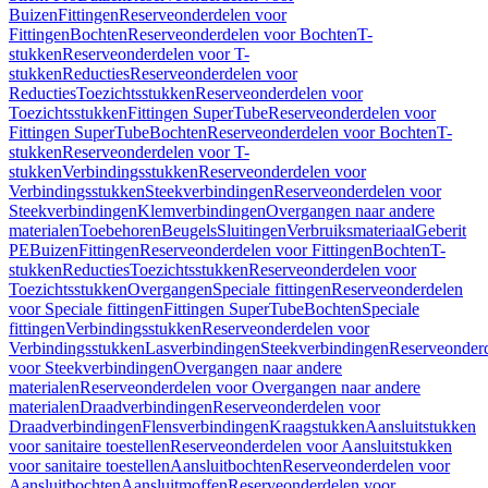
Buizen
Fittingen
Reserveonderdelen voor
Fittingen
Bochten
Reserveonderdelen voor Bochten
T-
stukken
Reserveonderdelen voor T-
stukken
Reducties
Reserveonderdelen voor
Reducties
Toezichtsstukken
Reserveonderdelen voor
Toezichtsstukken
Fittingen SuperTube
Reserveonderdelen voor
Fittingen SuperTube
Bochten
Reserveonderdelen voor Bochten
T-
stukken
Reserveonderdelen voor T-
stukken
Verbindingsstukken
Reserveonderdelen voor
Verbindingsstukken
Steekverbindingen
Reserveonderdelen voor
Steekverbindingen
Klemverbindingen
Overgangen naar andere
materialen
Toebehoren
Beugels
Sluitingen
Verbruiksmateriaal
Geberit
PE
Buizen
Fittingen
Reserveonderdelen voor Fittingen
Bochten
T-
stukken
Reducties
Toezichtsstukken
Reserveonderdelen voor
Toezichtsstukken
Overgangen
Speciale fittingen
Reserveonderdelen
voor Speciale fittingen
Fittingen SuperTube
Bochten
Speciale
fittingen
Verbindingsstukken
Reserveonderdelen voor
Verbindingsstukken
Lasverbindingen
Steekverbindingen
Reserveonder
voor Steekverbindingen
Overgangen naar andere
materialen
Reserveonderdelen voor Overgangen naar andere
materialen
Draadverbindingen
Reserveonderdelen voor
Draadverbindingen
Flensverbindingen
Kraagstukken
Aansluitstukken
voor sanitaire toestellen
Reserveonderdelen voor Aansluitstukken
voor sanitaire toestellen
Aansluitbochten
Reserveonderdelen voor
Aansluitbochten
Aansluitmoffen
Reserveonderdelen voor