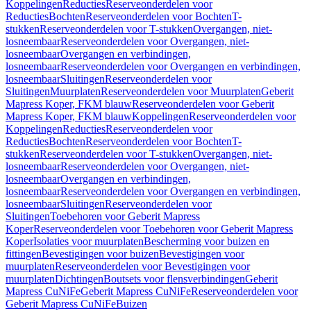
Koppelingen
Reducties
Reserveonderdelen voor
Reducties
Bochten
Reserveonderdelen voor Bochten
T-
stukken
Reserveonderdelen voor T-stukken
Overgangen, niet-
losneembaar
Reserveonderdelen voor Overgangen, niet-
losneembaar
Overgangen en verbindingen,
losneembaar
Reserveonderdelen voor Overgangen en verbindingen,
losneembaar
Sluitingen
Reserveonderdelen voor
Sluitingen
Muurplaten
Reserveonderdelen voor Muurplaten
Geberit
Mapress Koper, FKM blauw
Reserveonderdelen voor Geberit
Mapress Koper, FKM blauw
Koppelingen
Reserveonderdelen voor
Koppelingen
Reducties
Reserveonderdelen voor
Reducties
Bochten
Reserveonderdelen voor Bochten
T-
stukken
Reserveonderdelen voor T-stukken
Overgangen, niet-
losneembaar
Reserveonderdelen voor Overgangen, niet-
losneembaar
Overgangen en verbindingen,
losneembaar
Reserveonderdelen voor Overgangen en verbindingen,
losneembaar
Sluitingen
Reserveonderdelen voor
Sluitingen
Toebehoren voor Geberit Mapress
Koper
Reserveonderdelen voor Toebehoren voor Geberit Mapress
Koper
Isolaties voor muurplaten
Bescherming voor buizen en
fittingen
Bevestigingen voor buizen
Bevestigingen voor
muurplaten
Reserveonderdelen voor Bevestigingen voor
muurplaten
Dichtingen
Boutsets voor flensverbindingen
Geberit
Mapress CuNiFe
Geberit Mapress CuNiFe
Reserveonderdelen voor
Geberit Mapress CuNiFe
Buizen