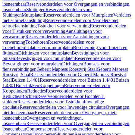
losneembaar
Reserveonderdelen voor Overgangen en verbindingen,
losneembaar
Sluitingen
Reserveonderdelen voor
Sluitingen
Muurplaten
Reserveonderdelen voor Muurplaten
Verdelers
met schroefaansluiting
Reserveonderdelen voor Verdelers met
schroefaansluiting
T-stukken voor verwarming
Reserveonderdelen
voor T-stukken voor verwarming
Aansluitingen voor
verwarming
Reserveonderdelen voor Aansluitingen voor
verwarming
Toebehoren
Reserveonderdelen voor
Toebehoren
Isolaties voor muurplaten
Bescherming voor buizen en
fittingen
Dichtingen voor muurplaten
Bevestigingen voor
buizen
Bevestigingen voor muurplaten
Reserveonderdelen voor
Bevestigingen voor muurplaten
Dichtingen
Boutsets voor
flensverbindingen
Geberit Mapress Roestvrij Staal
Geberit Mapress
Roestvrij Staal
Reserveonderdelen voor Geberit Mapress Roestvrij
Staal
Buizen 1.4401
Reserveonderdelen voor Buizen 1.4401
Buizen
1.4301
Buisstukken
Koppelingen
Reserveonderdelen voor
Koppelingen
Reducties
Reserveonderdelen voor
Reducties
Bochten
Reserveonderdelen voor Bochten
T-
stukken
Reserveonderdelen voor T-stukken
Inwendige
circulatie
Reserveonderdelen voor Inwendige circulatie
Overgangen,
niet-losneembaar
Reserveonderdelen voor Overgangen, niet-
losneembaar
Overgangen en verbindingen,
losneembaar
Reserveonderdelen voor Overgangen en verbindingen,
losneembaar
Compensatoren
Reserveonderdelen voor
Compensatoren
Doorvoeren
Sluitingen
Reserveonderdelen voor