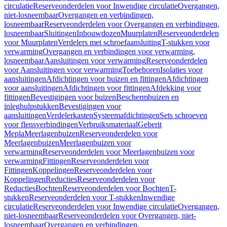
circulatie
Reserveonderdelen voor Inwendige circulatie
Overgangen,
niet-losneembaar
Overgangen en verbindingen,
losneembaar
Reserveonderdelen voor Overgangen en verbindingen,
losneembaar
Sluitingen
Inbouwdozen
Muurplaten
Reserveonderdelen
voor Muurplaten
Verdelers met schroefaansluiting
T-stukken voor
verwarming
Overgangen en verbindingen voor verwarming,
losneembaar
Aansluitingen voor verwarming
Reserveonderdelen
voor Aansluitingen voor verwarming
Toebehoren
Isolaties voor
aansluitingen
Afdichtingen voor buizen en fittingen
Afdichtingen
voor aansluitingen
Afdichtingen voor fittingen
Afdekking voor
fittingen
Bevestigingen voor buizen
Beschermbuizen en
inleghulpstukken
Bevestigingen voor
aansluitingen
Verdelerkasten
Systeemafdichtingen
Sets schroeven
voor flensverbindingen
Verbruiksmateriaal
Geberit
Mepla
Meerlagenbuizen
Reserveonderdelen voor
Meerlagenbuizen
Meerlagenbuizen voor
verwarming
Reserveonderdelen voor Meerlagenbuizen voor
verwarming
Fittingen
Reserveonderdelen voor
Fittingen
Koppelingen
Reserveonderdelen voor
Koppelingen
Reducties
Reserveonderdelen voor
Reducties
Bochten
Reserveonderdelen voor Bochten
T-
stukken
Reserveonderdelen voor T-stukken
Inwendige
circulatie
Reserveonderdelen voor Inwendige circulatie
Overgangen,
niet-losneembaar
Reserveonderdelen voor Overgangen, niet-
losneembaar
Overgangen en verbindingen,