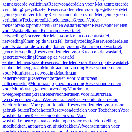
geïntegreerde verlichting
Reserveonderdelen voor Met geïntegreerde
verlichting
Spiegelkasten
Reserveonderdelen voor Spiegelkasten
Met
geïntegreerde verlichting
Reserveonderdelen voor Met geïntegreerde
verlichting
Toebehoren
Lichtelementen
Grepen
Verder
toebehoren
Stopcontacten
Kranen
Wastafelkranen
Reserveonderdelen
voor Wastafelkranen
Kraan op de wastafel,
netvoeding
Reserveonderdelen voor Kraan op de wastafel,
netvoeding
Kraan op de wastafel, batterijvoeding
Reserveonderdelen
voor Kraan op de wastafel, batterijvoeding
Kraan op de wastafel,
generatorvoeding
Reserveonderdelen voor Kraan op de wastafel,
generatorvoeding
Kraan op de wastafel,
eenhendelmengkraan
Reserveonderdelen voor Kraan op de wastafel,
eenhendelmengkraan
Muurkraan, netvoeding
Reserveonderdelen
voor Muurkraan, netvoeding
Muurkraan,
batterijvoeding
Reserveonderdelen voor Muurkraan,
batterijvoeding
Muurkraan, generatorvoeding
Reserveonderdelen
voor Muurkraan, generatorvoeding
Muurkraan,
tweegreepsmengkraan
Reserveonderdelen voor Muurkraan,
tweegreepsmengkraan
Verdere kranen
Reserveonderdelen voor
Verdere kranen
Voor gebruik buiten
Reserveonderdelen voor Voor
gebruik buiten
Toebehoren
Reserveonderdelen voor Toebehoren
Voor
wastafelkranen
Reserveonderdelen voor Voor
wastafelkranen
Apparaataansluitingen voor wastafelopstelling,
spoelbakken, apparaten en uitgietbakken
Afvoergarnituren voor
wastafels
Reserveonderdelen voor Afvoergarnituren voor