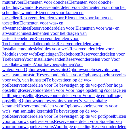
muurafvoer
Elementen voor douches
Elementen voor douche-
scheidingswanden
Reserveonderdelen voor Elementen voor douche-
scheidingswanden
Elementen voor kranen en
toestellen
Reserveonderdelen voor Elementen voor kranen en
toestellen
Elementen voor was- en
afwasmachines
Reserveonderdelen voor Elementen voor was- en
afwasmachines
Elementen voor het dragen van
lasten
Toebehoren
Reserveonderdelen voor
Toebehoren
Installatiemodules
Reserveonderdelen voor
Installatiemodules
Modules voor wc's
Reserveonderdelen voor
Modules voor wc's
Beplatingen
Toebehoren
Reserveonderdelen voor
Toebehoren
Voor installatiewanden
Reserveonderdelen voor Voor
installatiewanden
Voor toevoersystemen
Voor
waterafvoer
Opbouwspoelreservoirs
Opbouwspoelreservoirs voor
wc's, van kunststof
Reserveonderdelen voor Opbouwspoelreservoirs
voor wc's, van kunststof
Te bevestigen op de wc-
pot
Reserveonderdelen voor Te bevestigen op de wc-pot
Voor hoge
opstelling
Reserveonderdelen voor Voor hoge opstelling
Voor lage en
halfhoge opstelling
Reserveonderdelen voor Voor lage en halfhoge
opstelling
Opbouwspoelreservoirs voor wc's, van sanitaire
keramiek
Reserveonderdelen voor Opbouwspoelreservoirs voor
wc's, van sanitaire keramiek
Te bevestigen op de wc-
pot
Reserveonderdelen voor Te bevestigen op de wc-pot
Spoelbuizen
voor opbouwspoelreservoirs
Reserveonderdelen voor Spoelbuizen
voor opbouwspoelreservoirs
Voor hoge opstelling
Reserveonderdelen