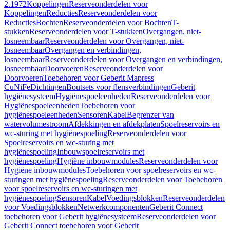
2.1972
Koppelingen
Reserveonderdelen voor
Koppelingen
Reducties
Reserveonderdelen voor
Reducties
Bochten
Reserveonderdelen voor Bochten
T-
stukken
Reserveonderdelen voor T-stukken
Overgangen, niet-
losneembaar
Reserveonderdelen voor Overgangen, niet-
losneembaar
Overgangen en verbindingen,
losneembaar
Reserveonderdelen voor Overgangen en verbindingen,
losneembaar
Doorvoeren
Reserveonderdelen voor
Doorvoeren
Toebehoren voor Geberit Mapress
CuNiFe
Dichtingen
Boutsets voor flensverbindingen
Geberit
hygiënesysteem
Hygiënespoeleenheden
Reserveonderdelen voor
Hygiënespoeleenheden
Toebehoren voor
hygiënespoeleenheden
Sensoren
Kabel
Begrenzer van
watervolumestroom
Afdekkingen en afdekplaten
Spoelreservoirs en
wc-sturing met hygiënespoeling
Reserveonderdelen voor
Spoelreservoirs en wc-sturing met
hygiënespoeling
Inbouwspoelreservoirs met
hygiënespoeling
Hygiëne inbouwmodules
Reserveonderdelen voor
Hygiëne inbouwmodules
Toebehoren voor spoelreservoirs en wc-
sturingen met hygiënespoeling
Reserveonderdelen voor Toebehoren
voor spoelreservoirs en wc-sturingen met
hygiënespoeling
Sensoren
Kabel
Voedingsblokken
Reserveonderdelen
voor Voedingsblokken
Netwerkcomponenten
Geberit Connect
toebehoren voor Geberit hygiënesysteem
Reserveonderdelen voor
Geberit Connect toebehoren voor Geberit