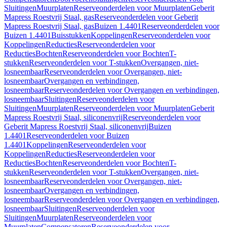
Sluitingen
Muurplaten
Reserveonderdelen voor Muurplaten
Geberit
Mapress Roestvrij Staal, gas
Reserveonderdelen voor Geberit
Mapress Roestvrij Staal, gas
Buizen 1.4401
Reserveonderdelen voor
Buizen 1.4401
Buisstukken
Koppelingen
Reserveonderdelen voor
Koppelingen
Reducties
Reserveonderdelen voor
Reducties
Bochten
Reserveonderdelen voor Bochten
T-
stukken
Reserveonderdelen voor T-stukken
Overgangen, niet-
losneembaar
Reserveonderdelen voor Overgangen, niet-
losneembaar
Overgangen en verbindingen,
losneembaar
Reserveonderdelen voor Overgangen en verbindingen,
losneembaar
Sluitingen
Reserveonderdelen voor
Sluitingen
Muurplaten
Reserveonderdelen voor Muurplaten
Geberit
Mapress Roestvrij Staal, siliconenvrij
Reserveonderdelen voor
Geberit Mapress Roestvrij Staal, siliconenvrij
Buizen
1.4401
Reserveonderdelen voor Buizen
1.4401
Koppelingen
Reserveonderdelen voor
Koppelingen
Reducties
Reserveonderdelen voor
Reducties
Bochten
Reserveonderdelen voor Bochten
T-
stukken
Reserveonderdelen voor T-stukken
Overgangen, niet-
losneembaar
Reserveonderdelen voor Overgangen, niet-
losneembaar
Overgangen en verbindingen,
losneembaar
Reserveonderdelen voor Overgangen en verbindingen,
losneembaar
Sluitingen
Reserveonderdelen voor
Sluitingen
Muurplaten
Reserveonderdelen voor
Muurplaten
Compensatoren
Reserveonderdelen voor