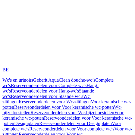
BE
Wc's en urinoirs
Geberit AquaClean douche-wc’s
Complete
wc's
Reserveonderdelen voor Complete wc's
Hang-
wc's
Reserveonderdelen voor Hang-wc's
Staande
wc's
Reserveonderdelen voor Staande wc's
Wc-
zittingen
Reserveonderdelen voor Wc-zittingen
Voor keramische wc-
potten
Reserveonderdelen voor Voor keramische wc-potten
Wc-
bijzettoestellen
Reserveonderdelen voor Wc-bijzettoestellen
Voor
keramische wc-potten
Reserveonderdelen voor Voor keramische wc-
potten
Designplaten
Reserveonderdelen voor Designplaten
Voor
complete wc's
Reserveonderdelen voor Voor complete wc's
Voor wc-
zittingen
Reserveonderdelen voor Voor wc-