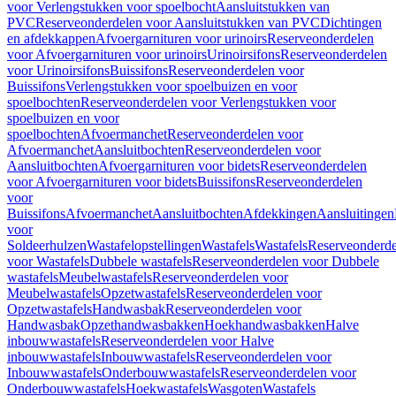
voor Verlengstukken voor spoelbocht
Aansluitstukken van
PVC
Reserveonderdelen voor Aansluitstukken van PVC
Dichtingen
en afdekkappen
Afvoergarnituren voor urinoirs
Reserveonderdelen
voor Afvoergarnituren voor urinoirs
Urinoirsifons
Reserveonderdelen
voor Urinoirsifons
Buissifons
Reserveonderdelen voor
Buissifons
Verlengstukken voor spoelbuizen en voor
spoelbochten
Reserveonderdelen voor Verlengstukken voor
spoelbuizen en voor
spoelbochten
Afvoermanchet
Reserveonderdelen voor
Afvoermanchet
Aansluitbochten
Reserveonderdelen voor
Aansluitbochten
Afvoergarnituren voor bidets
Reserveonderdelen
voor Afvoergarnituren voor bidets
Buissifons
Reserveonderdelen
voor
Buissifons
Afvoermanchet
Aansluitbochten
Afdekkingen
Aansluitingen
voor
Soldeerhulzen
Wastafelopstellingen
Wastafels
Wastafels
Reserveonderde
voor Wastafels
Dubbele wastafels
Reserveonderdelen voor Dubbele
wastafels
Meubelwastafels
Reserveonderdelen voor
Meubelwastafels
Opzetwastafels
Reserveonderdelen voor
Opzetwastafels
Handwasbak
Reserveonderdelen voor
Handwasbak
Opzethandwasbakken
Hoekhandwasbakken
Halve
inbouwwastafels
Reserveonderdelen voor Halve
inbouwwastafels
Inbouwwastafels
Reserveonderdelen voor
Inbouwwastafels
Onderbouwwastafels
Reserveonderdelen voor
Onderbouwwastafels
Hoekwastafels
Wasgoten
Wastafels