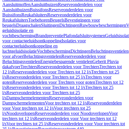
Aansluitmoffen
Aansluitbuizen
Reserveonderdelen voor
Aansluitbuizen
Buissifons
Reserveonderdelen voor
Buissifons
Reukafsluiters
Reserveonderdelen voor
Reukafsluiters
Toebehoren
Beugels
Bevestigingen voor
beugels
Draagschalen
Sluitingen
Dichtingen
Ruwbouwbeschermingen
V
geluidsisolatie en
vochtbescherming
Brandpreventie
Plafondafsluitsystemen
Geluidsisolat
voor contactgeluidsontkoppeling
Isolaties voor
contactgeluidsontkoppeling en
luchtgeluidsisolatie
Vochtbescherming
Dichtingen
Beluchtingsventielen
voor afvoer
Beluchtingsventielen
Reserveonderdelen voor
Beluchtingsventielen
Energiebesparende ventielen
Geberit Pluvia
dakafvoer
Trechters
Reserveonderdelen voor Trechters
Trechters tot
12 l/s
Reserveonderdelen voor Trechters tot 12 l/s
Trechters tot 25
l/s
Reserveonderdelen voor Trechters tot 25 l/s
Trechters voor
goten
Reserveonderdelen voor Trechters voor goten
Trechters tot 12
l/s
Reserveonderdelen voor Trechters tot 12 l/s
Trechters tot 25
l/s
Reserveonderdelen voor Trechters tot 25
l/s
Dampschermelementen
Reserveonderdelen voor
Dampschermelementen
Voor trechters tot 12 l/s
Reserveonderdelen
voor Voor trechters tot 12 l/s
Voor trechters tot 25
l/s
Noodoverlopen
Reserveonderdelen voor Noodoverlopen
Voor
trechters tot 12 l/s
Reserveonderdelen voor Voor trechters tot 12
l/s
Voor trechters tot 25 l/s
Reserveonderdelen voor Voor trechters tot
25 l/s
Bevestigingen
Bevestigingssysteem d40–