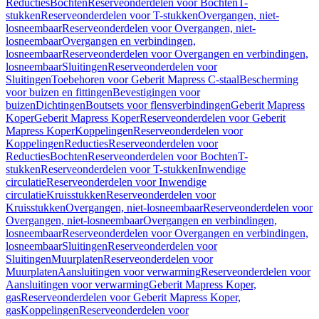
Reducties
Bochten
Reserveonderdelen voor Bochten
T-
stukken
Reserveonderdelen voor T-stukken
Overgangen, niet-
losneembaar
Reserveonderdelen voor Overgangen, niet-
losneembaar
Overgangen en verbindingen,
losneembaar
Reserveonderdelen voor Overgangen en verbindingen,
losneembaar
Sluitingen
Reserveonderdelen voor
Sluitingen
Toebehoren voor Geberit Mapress C-staal
Bescherming
voor buizen en fittingen
Bevestigingen voor
buizen
Dichtingen
Boutsets voor flensverbindingen
Geberit Mapress
Koper
Geberit Mapress Koper
Reserveonderdelen voor Geberit
Mapress Koper
Koppelingen
Reserveonderdelen voor
Koppelingen
Reducties
Reserveonderdelen voor
Reducties
Bochten
Reserveonderdelen voor Bochten
T-
stukken
Reserveonderdelen voor T-stukken
Inwendige
circulatie
Reserveonderdelen voor Inwendige
circulatie
Kruisstukken
Reserveonderdelen voor
Kruisstukken
Overgangen, niet-losneembaar
Reserveonderdelen voor
Overgangen, niet-losneembaar
Overgangen en verbindingen,
losneembaar
Reserveonderdelen voor Overgangen en verbindingen,
losneembaar
Sluitingen
Reserveonderdelen voor
Sluitingen
Muurplaten
Reserveonderdelen voor
Muurplaten
Aansluitingen voor verwarming
Reserveonderdelen voor
Aansluitingen voor verwarming
Geberit Mapress Koper,
gas
Reserveonderdelen voor Geberit Mapress Koper,
gas
Koppelingen
Reserveonderdelen voor