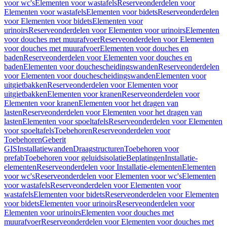
voor wc's
Elementen voor wastafels
Reserveonderdelen voor
Elementen voor wastafels
Elementen voor bidets
Reserveonderdelen
voor Elementen voor bidets
Elementen voor
urinoirs
Reserveonderdelen voor Elementen voor urinoirs
Elementen
voor douches met muurafvoer
Reserveonderdelen voor Elementen
voor douches met muurafvoer
Elementen voor douches en
baden
Reserveonderdelen voor Elementen voor douches en
baden
Elementen voor douchescheidingswanden
Reserveonderdelen
voor Elementen voor douchescheidingswanden
Elementen voor
uitgietbakken
Reserveonderdelen voor Elementen voor
uitgietbakken
Elementen voor kranen
Reserveonderdelen voor
Elementen voor kranen
Elementen voor het dragen van
lasten
Reserveonderdelen voor Elementen voor het dragen van
lasten
Elementen voor spoeltafels
Reserveonderdelen voor Elementen
voor spoeltafels
Toebehoren
Reserveonderdelen voor
Toebehoren
Geberit
GIS
Installatiewanden
Draagstructuren
Toebehoren voor
prefab
Toebehoren voor geluidsisolatie
Beplatingen
Installatie-
elementen
Reserveonderdelen voor Installatie-elementen
Elementen
voor wc's
Reserveonderdelen voor Elementen voor wc's
Elementen
voor wastafels
Reserveonderdelen voor Elementen voor
wastafels
Elementen voor bidets
Reserveonderdelen voor Elementen
voor bidets
Elementen voor urinoirs
Reserveonderdelen voor
Elementen voor urinoirs
Elementen voor douches met
muurafvoer
Reserveonderdelen voor Elementen voor douches met