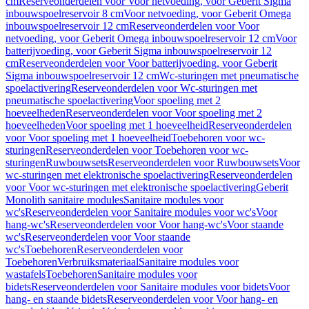
cm
Reserveonderdelen voor Voor netvoeding, voor Geberit Sigma
inbouwspoelreservoir 8 cm
Voor netvoeding, voor Geberit Omega
inbouwspoelreservoir 12 cm
Reserveonderdelen voor Voor
netvoeding, voor Geberit Omega inbouwspoelreservoir 12 cm
Voor
batterijvoeding, voor Geberit Sigma inbouwspoelreservoir 12
cm
Reserveonderdelen voor Voor batterijvoeding, voor Geberit
Sigma inbouwspoelreservoir 12 cm
Wc-sturingen met pneumatische
spoelactivering
Reserveonderdelen voor Wc-sturingen met
pneumatische spoelactivering
Voor spoeling met 2
hoeveelheden
Reserveonderdelen voor Voor spoeling met 2
hoeveelheden
Voor spoeling met 1 hoeveelheid
Reserveonderdelen
voor Voor spoeling met 1 hoeveelheid
Toebehoren voor wc-
sturingen
Reserveonderdelen voor Toebehoren voor wc-
sturingen
Ruwbouwsets
Reserveonderdelen voor Ruwbouwsets
Voor
wc-sturingen met elektronische spoelactivering
Reserveonderdelen
voor Voor wc-sturingen met elektronische spoelactivering
Geberit
Monolith sanitaire modules
Sanitaire modules voor
wc's
Reserveonderdelen voor Sanitaire modules voor wc's
Voor
hang-wc's
Reserveonderdelen voor Voor hang-wc's
Voor staande
wc's
Reserveonderdelen voor Voor staande
wc's
Toebehoren
Reserveonderdelen voor
Toebehoren
Verbruiksmateriaal
Sanitaire modules voor
wastafels
Toebehoren
Sanitaire modules voor
bidets
Reserveonderdelen voor Sanitaire modules voor bidets
Voor
hang- en staande bidets
Reserveonderdelen voor Voor hang- en