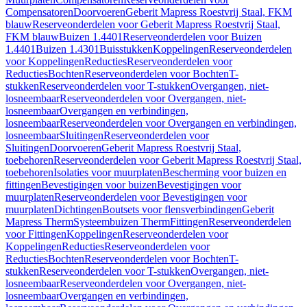
Compensatoren
Doorvoeren
Geberit Mapress Roestvrij Staal, FKM
blauw
Reserveonderdelen voor Geberit Mapress Roestvrij Staal,
FKM blauw
Buizen 1.4401
Reserveonderdelen voor Buizen
1.4401
Buizen 1.4301
Buisstukken
Koppelingen
Reserveonderdelen
voor Koppelingen
Reducties
Reserveonderdelen voor
Reducties
Bochten
Reserveonderdelen voor Bochten
T-
stukken
Reserveonderdelen voor T-stukken
Overgangen, niet-
losneembaar
Reserveonderdelen voor Overgangen, niet-
losneembaar
Overgangen en verbindingen,
losneembaar
Reserveonderdelen voor Overgangen en verbindingen,
losneembaar
Sluitingen
Reserveonderdelen voor
Sluitingen
Doorvoeren
Geberit Mapress Roestvrij Staal,
toebehoren
Reserveonderdelen voor Geberit Mapress Roestvrij Staal,
toebehoren
Isolaties voor muurplaten
Bescherming voor buizen en
fittingen
Bevestigingen voor buizen
Bevestigingen voor
muurplaten
Reserveonderdelen voor Bevestigingen voor
muurplaten
Dichtingen
Boutsets voor flensverbindingen
Geberit
Mapress Therm
Systeembuizen Therm
Fittingen
Reserveonderdelen
voor Fittingen
Koppelingen
Reserveonderdelen voor
Koppelingen
Reducties
Reserveonderdelen voor
Reducties
Bochten
Reserveonderdelen voor Bochten
T-
stukken
Reserveonderdelen voor T-stukken
Overgangen, niet-
losneembaar
Reserveonderdelen voor Overgangen, niet-
losneembaar
Overgangen en verbindingen,