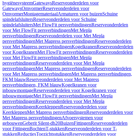
hygiënesysteem
Gateways
Reserveonderdelen voor
Gateways
Omvormer
Reserveonderdelen voor
Omvormer
Montagemateriaal
Armaturen voor buizen
Schuine
spindelafsluiters
Reserveonderdelen voor Schuine
spindelafsluiters
Met FlowFit persverbindingen
Reserveonderdelen
voor Met FlowFit persverbindingen
Met Mepla
persverbindingen
Reserveonderdelen voor Met Mepla
persverbindingen
Met Mapress persverbindingen
Reserveonderdelen
voor Met Mapress persverbindingen
Kogelkranen
Reserveonderdelen
voor Kogelkranen
Met FlowFit persverbindingen
Reserveonderdelen
voor Met FlowFit persverbindingen
Met Mepla
persverbindingen
Reserveonderdelen voor Met Mepla
persverbindingen
Met Mapress persverbindingen
Reserveonderdelen
voor Met Mapress persverbindingen
Met Mapress persverbindingen,
FKM blauw
Reserveonderdelen voor Met Mapress
persverbindingen, FKM blauw
Kogelkranen voor
inbouwmontage
Reserveonderdelen voor Kogelkranen voor
inbouwmontage
Met FlowFit persverbindingen
Met Mepla
persverbindingen
Reserveonderdelen voor Met Mepla
persverbindingen
Keerkleppen
Reserveonderdelen voor
Keerkleppen
Met Mapress persverbindingen
Reserveonderdelen voor
Met Mapress persverbindingen
Afvoersystemen voor
gebouwen
Geberit Silent-db20
Buizen
Fittingen
Reserveonderdelen
voor Fittingen
Bochten
T-stukken
Reserveonderdelen voor T-
stukken
Reducties
Toezichtsstukken
Reserveonderdelen voor