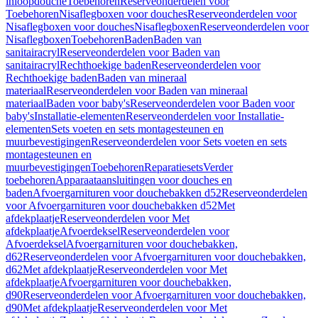
inloopdouche
Toebehoren
Reserveonderdelen voor
Toebehoren
Nisaflegboxen voor douches
Reserveonderdelen voor
Nisaflegboxen voor douches
Nisaflegboxen
Reserveonderdelen voor
Nisaflegboxen
Toebehoren
Baden
Baden van
sanitairacryl
Reserveonderdelen voor Baden van
sanitairacryl
Rechthoekige baden
Reserveonderdelen voor
Rechthoekige baden
Baden van mineraal
materiaal
Reserveonderdelen voor Baden van mineraal
materiaal
Baden voor baby's
Reserveonderdelen voor Baden voor
baby's
Installatie-elementen
Reserveonderdelen voor Installatie-
elementen
Sets voeten en sets montagesteunen en
muurbevestigingen
Reserveonderdelen voor Sets voeten en sets
montagesteunen en
muurbevestigingen
Toebehoren
Reparatiesets
Verder
toebehoren
Apparaataansluitingen voor douches en
baden
Afvoergarnituren voor douchebakken d52
Reserveonderdelen
voor Afvoergarnituren voor douchebakken d52
Met
afdekplaatje
Reserveonderdelen voor Met
afdekplaatje
Afvoerdeksel
Reserveonderdelen voor
Afvoerdeksel
Afvoergarnituren voor douchebakken,
d62
Reserveonderdelen voor Afvoergarnituren voor douchebakken,
d62
Met afdekplaatje
Reserveonderdelen voor Met
afdekplaatje
Afvoergarnituren voor douchebakken,
d90
Reserveonderdelen voor Afvoergarnituren voor douchebakken,
d90
Met afdekplaatje
Reserveonderdelen voor Met