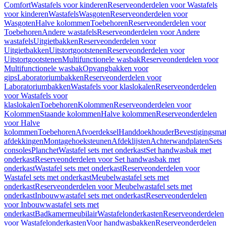
Comfort
Wastafels voor kinderen
Reserveonderdelen voor Wastafels
voor kinderen
Wastafels
Wasgoten
Reserveonderdelen voor
Wasgoten
Halve kolommen
Toebehoren
Reserveonderdelen voor
Toebehoren
Andere wastafels
Reserveonderdelen voor Andere
wastafels
Uitgietbakken
Reserveonderdelen voor
Uitgietbakken
Uitstortgootstenen
Reserveonderdelen voor
Uitstortgootstenen
Multifunctionele wasbak
Reserveonderdelen voor
Multifunctionele wasbak
Opvangbakken voor
gips
Laboratoriumbakken
Reserveonderdelen voor
Laboratoriumbakken
Wastafels voor klaslokalen
Reserveonderdelen
voor Wastafels voor
klaslokalen
Toebehoren
Kolommen
Reserveonderdelen voor
Kolommen
Staande kolommen
Halve kolommen
Reserveonderdelen
voor Halve
kolommen
Toebehoren
Afvoerdeksel
Handdoekhouder
Bevestigingsmat
afdekkingen
Montagehoeksteunen
Afdeklijsten
Achterwandplaten
Sets
consoles
Planchet
Wastafel sets met onderkast
Set handwasbak met
onderkast
Reserveonderdelen voor Set handwasbak met
onderkast
Wastafel sets met onderkast
Reserveonderdelen voor
Wastafel sets met onderkast
Meubelwastafel sets met
onderkast
Reserveonderdelen voor Meubelwastafel sets met
onderkast
Inbouwwastafel sets met onderkast
Reserveonderdelen
voor Inbouwwastafel sets met
onderkast
Badkamermeubilair
Wastafelonderkasten
Reserveonderdelen
voor Wastafelonderkasten
Voor handwasbakken
Reserveonderdelen