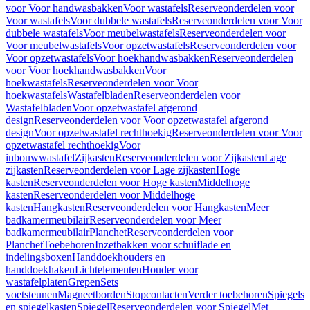
voor Voor handwasbakken
Voor wastafels
Reserveonderdelen voor
Voor wastafels
Voor dubbele wastafels
Reserveonderdelen voor Voor
dubbele wastafels
Voor meubelwastafels
Reserveonderdelen voor
Voor meubelwastafels
Voor opzetwastafels
Reserveonderdelen voor
Voor opzetwastafels
Voor hoekhandwasbakken
Reserveonderdelen
voor Voor hoekhandwasbakken
Voor
hoekwastafels
Reserveonderdelen voor Voor
hoekwastafels
Wastafelbladen
Reserveonderdelen voor
Wastafelbladen
Voor opzetwastafel afgerond
design
Reserveonderdelen voor Voor opzetwastafel afgerond
design
Voor opzetwastafel rechthoekig
Reserveonderdelen voor Voor
opzetwastafel rechthoekig
Voor
inbouwwastafel
Zijkasten
Reserveonderdelen voor Zijkasten
Lage
zijkasten
Reserveonderdelen voor Lage zijkasten
Hoge
kasten
Reserveonderdelen voor Hoge kasten
Middelhoge
kasten
Reserveonderdelen voor Middelhoge
kasten
Hangkasten
Reserveonderdelen voor Hangkasten
Meer
badkamermeubilair
Reserveonderdelen voor Meer
badkamermeubilair
Planchet
Reserveonderdelen voor
Planchet
Toebehoren
Inzetbakken voor schuiflade en
indelingsboxen
Handdoekhouders en
handdoekhaken
Lichtelementen
Houder voor
wastafelplaten
Grepen
Sets
voetsteunen
Magneetborden
Stopcontacten
Verder toebehoren
Spiegels
en spiegelkasten
Spiegel
Reserveonderdelen voor Spiegel
Met