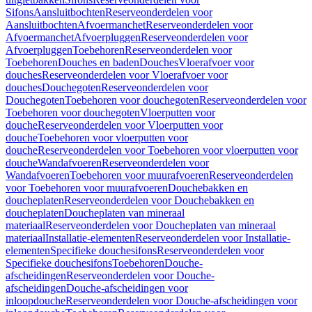
Sifons
Aansluitbochten
Reserveonderdelen voor
Aansluitbochten
Afvoermanchet
Reserveonderdelen voor
Afvoermanchet
Afvoerpluggen
Reserveonderdelen voor
Afvoerpluggen
Toebehoren
Reserveonderdelen voor
Toebehoren
Douches en baden
Douches
Vloerafvoer voor
douches
Reserveonderdelen voor Vloerafvoer voor
douches
Douchegoten
Reserveonderdelen voor
Douchegoten
Toebehoren voor douchegoten
Reserveonderdelen voor
Toebehoren voor douchegoten
Vloerputten voor
douche
Reserveonderdelen voor Vloerputten voor
douche
Toebehoren voor vloerputten voor
douche
Reserveonderdelen voor Toebehoren voor vloerputten voor
douche
Wandafvoeren
Reserveonderdelen voor
Wandafvoeren
Toebehoren voor muurafvoeren
Reserveonderdelen
voor Toebehoren voor muurafvoeren
Douchebakken en
doucheplaten
Reserveonderdelen voor Douchebakken en
doucheplaten
Doucheplaten van mineraal
materiaal
Reserveonderdelen voor Doucheplaten van mineraal
materiaal
Installatie-elementen
Reserveonderdelen voor Installatie-
elementen
Specifieke douchesifons
Reserveonderdelen voor
Specifieke douchesifons
Toebehoren
Douche-
afscheidingen
Reserveonderdelen voor Douche-
afscheidingen
Douche-afscheidingen voor
inloopdouche
Reserveonderdelen voor Douche-afscheidingen voor