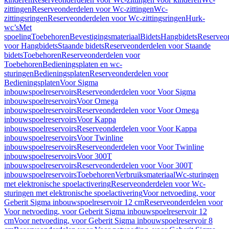
zittingen
Reserveonderdelen voor Wc-zittingen
Wc-
zittingsringen
Reserveonderdelen voor Wc-zittingsringen
Hurk-
wc’s
Met
spoeling
Toebehoren
Bevestigingsmateriaal
Bidets
Hangbidets
Reserveo
voor Hangbidets
Staande bidets
Reserveonderdelen voor Staande
bidets
Toebehoren
Reserveonderdelen voor
Toebehoren
Bedieningsplaten en wc-
sturingen
Bedieningsplaten
Reserveonderdelen voor
Bedieningsplaten
Voor Sigma
inbouwspoelreservoirs
Reserveonderdelen voor Voor Sigma
inbouwspoelreservoirs
Voor Omega
inbouwspoelreservoirs
Reserveonderdelen voor Voor Omega
inbouwspoelreservoirs
Voor Kappa
inbouwspoelreservoirs
Reserveonderdelen voor Voor Kappa
inbouwspoelreservoirs
Voor Twinline
inbouwspoelreservoirs
Reserveonderdelen voor Voor Twinline
inbouwspoelreservoirs
Voor 300T
inbouwspoelreservoirs
Reserveonderdelen voor Voor 300T
inbouwspoelreservoirs
Toebehoren
Verbruiksmateriaal
Wc-sturingen
met elektronische spoelactivering
Reserveonderdelen voor Wc-
sturingen met elektronische spoelactivering
Voor netvoeding, voor
Geberit Sigma inbouwspoelreservoir 12 cm
Reserveonderdelen voor
Voor netvoeding, voor Geberit Sigma inbouwspoelreservoir 12
cm
Voor netvoeding, voor Geberit Sigma inbouwspoelreservoir 8