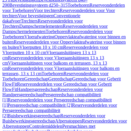
200
Bevestigingssysteem d250–315
Toebehoren
Reserveonderdelen
voor Toebehoren
Voor trechters
Reserveonderdelen voor Voor
trechters
Voor bevestigingen
Conventionele
dakafvoer
Trechters
Reserveonderdelen voor
Trechters
Dampschermelementen
Reserveonderdelen voor
Dampschermelementen
Toebehoren
Reserveonderdelen voor
Toebehoren
Vloerafwatering
Oppervlakteafwatering voor binnen en
buiten
Reserveonderdelen voor Oppervlakteafwatering voor binnen
en buiten
Vloerputten 10 x 10 cm
Reserveonderdelen voor
Vloerputten 10 x 10 cm
Vloeraansluitingen 13 x 13
cm
Reserveonderdelen voor Vloeraansluitingen 13 x 13
cm
Vloeraansluitingen voor balkons en terrassen, 13 x 13
cm
Reserveonderdelen voor Vloeraansluitingen voor balkons en
terrassen, 13 x 13 cm
Toebehoren
Reserveonderdelen voor
Toebehoren
Gereedschap
Gereedschap
Gereedschap voor Geberit
FlowFit
Reserveonderdelen voor Gereedschap voor Geberit
FlowFit
Handpersgereedschap
Reserveonderdelen voor
Handpersgereedschap
Persgereedschap compatibiliteit
[1]
Reserveonderdelen voor Persgereedschap compatibiliteit
[1]
Persgereedschap compatibiliteit [2]
Reserveonderdelen voor
Persgereedschap compatibiliteit
[2]
Buisbewerkingsgereedschap
Reserveonderdelen voor
Buisbewerkingsgereedschap
Afpersstoppen
Reserveonderdelen voor
Afpersstoppen
Controlemiddelen
Persmachines met