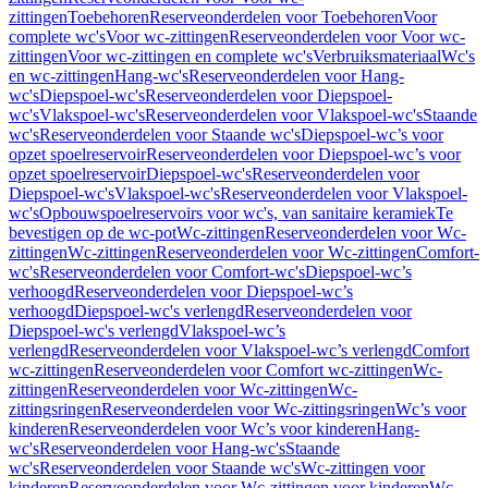
zittingen
Toebehoren
Reserveonderdelen voor Toebehoren
Voor
complete wc's
Voor wc-zittingen
Reserveonderdelen voor Voor wc-
zittingen
Voor wc-zittingen en complete wc's
Verbruiksmateriaal
Wc's
en wc-zittingen
Hang-wc's
Reserveonderdelen voor Hang-
wc's
Diepspoel-wc's
Reserveonderdelen voor Diepspoel-
wc's
Vlakspoel-wc's
Reserveonderdelen voor Vlakspoel-wc's
Staande
wc's
Reserveonderdelen voor Staande wc's
Diepspoel-wc’s voor
opzet spoelreservoir
Reserveonderdelen voor Diepspoel-wc’s voor
opzet spoelreservoir
Diepspoel-wc's
Reserveonderdelen voor
Diepspoel-wc's
Vlakspoel-wc's
Reserveonderdelen voor Vlakspoel-
wc's
Opbouwspoelreservoirs voor wc's, van sanitaire keramiek
Te
bevestigen op de wc-pot
Wc-zittingen
Reserveonderdelen voor Wc-
zittingen
Wc-zittingen
Reserveonderdelen voor Wc-zittingen
Comfort-
wc's
Reserveonderdelen voor Comfort-wc's
Diepspoel-wc’s
verhoogd
Reserveonderdelen voor Diepspoel-wc’s
verhoogd
Diepspoel-wc's verlengd
Reserveonderdelen voor
Diepspoel-wc's verlengd
Vlakspoel-wc’s
verlengd
Reserveonderdelen voor Vlakspoel-wc’s verlengd
Comfort
wc-zittingen
Reserveonderdelen voor Comfort wc-zittingen
Wc-
zittingen
Reserveonderdelen voor Wc-zittingen
Wc-
zittingsringen
Reserveonderdelen voor Wc-zittingsringen
Wc’s voor
kinderen
Reserveonderdelen voor Wc’s voor kinderen
Hang-
wc's
Reserveonderdelen voor Hang-wc's
Staande
wc's
Reserveonderdelen voor Staande wc's
Wc-zittingen voor
kinderen
Reserveonderdelen voor Wc-zittingen voor kinderen
Wc-