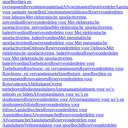
spoelbochten en
overgangen
Bevestigingsmateriaal
Afvoerpluggen
Spoelverdeler
Aanslu
voor sanitaire toestellen
Urinoirsturingen
Inbouw
Reserveonderdelen
voor Inbouw
Met elektronische spoelactivering,
netvoeding
Reserveonderdelen voor Met elektronische
spoelactivering, netvoeding
Met elektronische spoelactivering,
batterijvoeding
Reserveonderdelen voor Met elektronische
spoelactivering, batterijvoeding
Met pneumatische
spoelactivering
Reserveonderdelen voor Met pneumatische
spoelactivering
Opbouw
Reserveonderdelen voor Opbouw
Met
elektronische spoelactivering, batterijvoeding
Reserveonderdelen
voor Met elektronische spoelactivering,
batterijvoeding
Toebehoren
Reserveonderdelen voor
Toebehoren
Ruwbouw- en vervangingssets
Reserveonderdelen voor
Ruwbouw- en vervangingssets
Spoelbuizen, spoelbochten en
overgangen
Renovatiesets
Reserveonderdelen voor
Renovatiesets
Afdekplaten
Overig
toebehoren
Bedieningshulpen
Apparaataansluitingen voor wc's,
urinoirs en bidets
Afvoergarnituren voor wc's en
slophoppers
Reserveonderdelen voor Afvoergarnituren voor wc's en
slophoppers
Sifons
Reserveonderdelen voor
Sifons
Aansluitbochten
Reserveonderdelen voor
Aansluitbochten
Afvoermanchet
Reserveonderdelen voor
Afvoermanchet
Aansluitsets
Reserveonderdelen voor
Aansluitsets
Verlengstukken voor spoelbocht
Reserveonderdelen