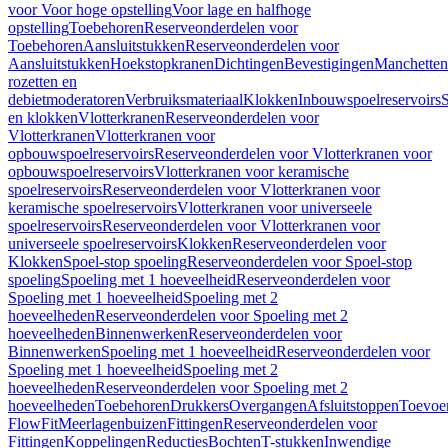
voor Voor hoge opstelling
Voor lage en halfhoge
opstelling
Toebehoren
Reserveonderdelen voor
Toebehoren
Aansluitstukken
Reserveonderdelen voor
Aansluitstukken
Hoekstopkranen
Dichtingen
Bevestigingen
Manchetten
rozetten en
debietmoderatoren
Verbruiksmateriaal
Klokken
Inbouwspoelreservoirs
en klokken
Vlotterkranen
Reserveonderdelen voor
Vlotterkranen
Vlotterkranen voor
opbouwspoelreservoirs
Reserveonderdelen voor Vlotterkranen voor
opbouwspoelreservoirs
Vlotterkranen voor keramische
spoelreservoirs
Reserveonderdelen voor Vlotterkranen voor
keramische spoelreservoirs
Vlotterkranen voor universeele
spoelreservoirs
Reserveonderdelen voor Vlotterkranen voor
universeele spoelreservoirs
Klokken
Reserveonderdelen voor
Klokken
Spoel-stop spoeling
Reserveonderdelen voor Spoel-stop
spoeling
Spoeling met 1 hoeveelheid
Reserveonderdelen voor
Spoeling met 1 hoeveelheid
Spoeling met 2
hoeveelheden
Reserveonderdelen voor Spoeling met 2
hoeveelheden
Binnenwerken
Reserveonderdelen voor
Binnenwerken
Spoeling met 1 hoeveelheid
Reserveonderdelen voor
Spoeling met 1 hoeveelheid
Spoeling met 2
hoeveelheden
Reserveonderdelen voor Spoeling met 2
hoeveelheden
Toebehoren
Drukkers
Overgangen
Afsluitstoppen
Toevoe
FlowFit
Meerlagenbuizen
Fittingen
Reserveonderdelen voor
Fittingen
Koppelingen
Reducties
Bochten
T-stukken
Inwendige