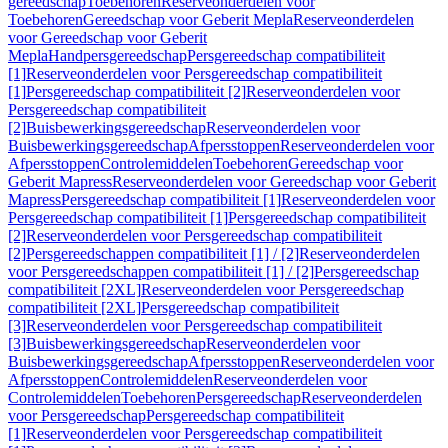
gereedschap
Toebehoren
Reserveonderdelen voor
Toebehoren
Gereedschap voor Geberit Mepla
Reserveonderdelen
voor Gereedschap voor Geberit
Mepla
Handpersgereedschap
Persgereedschap compatibiliteit
[1]
Reserveonderdelen voor Persgereedschap compatibiliteit
[1]
Persgereedschap compatibiliteit [2]
Reserveonderdelen voor
Persgereedschap compatibiliteit
[2]
Buisbewerkingsgereedschap
Reserveonderdelen voor
Buisbewerkingsgereedschap
Afpersstoppen
Reserveonderdelen voor
Afpersstoppen
Controlemiddelen
Toebehoren
Gereedschap voor
Geberit Mapress
Reserveonderdelen voor Gereedschap voor Geberit
Mapress
Persgereedschap compatibiliteit [1]
Reserveonderdelen voor
Persgereedschap compatibiliteit [1]
Persgereedschap compatibiliteit
[2]
Reserveonderdelen voor Persgereedschap compatibiliteit
[2]
Persgereedschappen compatibiliteit [1] / [2]
Reserveonderdelen
voor Persgereedschappen compatibiliteit [1] / [2]
Persgereedschap
compatibiliteit [2XL]
Reserveonderdelen voor Persgereedschap
compatibiliteit [2XL]
Persgereedschap compatibiliteit
[3]
Reserveonderdelen voor Persgereedschap compatibiliteit
[3]
Buisbewerkingsgereedschap
Reserveonderdelen voor
Buisbewerkingsgereedschap
Afpersstoppen
Reserveonderdelen voor
Afpersstoppen
Controlemiddelen
Reserveonderdelen voor
Controlemiddelen
Toebehoren
Persgereedschap
Reserveonderdelen
voor Persgereedschap
Persgereedschap compatibiliteit
[1]
Reserveonderdelen voor Persgereedschap compatibiliteit