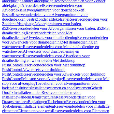
afdekplaatje
Zonder afdekplaatje
Reserveonderdelen voor Zonder
afdekplaatje
Afvoerdeksel
Reserveonderdelen voor
Afvoerdeksel
Afvoergarnituren voor douchebakken
Sestra
Reserveonderdelen voor Afvoergarnituren voor
douchebakken Sestra
Zonder afdekplaatje
Reserveonderdelen voor
Zonder afdekplaatje
Afvoergarnituren voor baden,
d52
Reserveonderdelen voor Afvoergarnituren voor baden, d52
Met
draaibediening
Reserveonderdelen voor Met
draaibediening
Afwerksets voor draaibediening
Reserveonderdelen
voor Afwerksets voor draaibediening
Met draaibediening en
watertoevoer
Reserveonderdelen voor Met draaibediening en
watertoevoer
Afwerksets voor draaibediening en
watertoevoer
Reserveonderdelen voor Afwerksets voor
draaibediening en watertoevoer
Met drukknop
PushControl
Reserveonderdelen voor Met drukknop
PushControl
Afwerksets voor drukknop
PushControl
Reserveonderdelen voor Afwerksets voor drukknop
PushControl
Met stop voor afvoerplug
Reserveonderdelen voor Met
stop voor afvoerplug
Toebehoren voor afvoergarnituren voor
baden
Aansluitsets
Installatiesystemen en spoelsystemen
Geberit
Duofix
Installatiewanden
Reserveonderdelen voor
Installatiewanden
Draagstructuren
Reserveonderdelen voor
Draagstructuren
Beplatingen
Toebehoren
Reserveonderdelen voor
Toebehoren
Installatie-elementen
Reserveonderdelen voor Installatie-
elementen
Elementen voor wc's
Reserveonderdelen voor Elementen