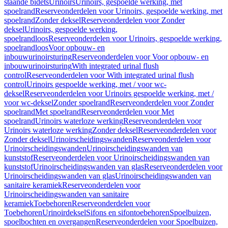
staande bidets
Urinoirs
Urinoirs, gespoelde werking, met
spoelrand
Reserveonderdelen voor Urinoirs, gespoelde werking, met
spoelrand
Zonder deksel
Reserveonderdelen voor Zonder
deksel
Urinoirs, gespoelde werking,
spoelrandloos
Reserveonderdelen voor Urinoirs, gespoelde werking,
spoelrandloos
Voor opbouw- en
inbouwurinoirsturing
Reserveonderdelen voor Voor opbouw- en
inbouwurinoirsturing
With integrated urinal flush
control
Reserveonderdelen voor With integrated urinal flush
control
Urinoirs gespoelde werking, met / voor wc-
deksel
Reserveonderdelen voor Urinoirs gespoelde werking, met /
voor wc-deksel
Zonder spoelrand
Reserveonderdelen voor Zonder
spoelrand
Met spoelrand
Reserveonderdelen voor Met
spoelrand
Urinoirs waterloze werking
Reserveonderdelen voor
Urinoirs waterloze werking
Zonder deksel
Reserveonderdelen voor
Zonder deksel
Urinoirscheidingswanden
Reserveonderdelen voor
Urinoirscheidingswanden
Urinoirscheidingswanden van
kunststof
Reserveonderdelen voor Urinoirscheidingswanden van
kunststof
Urinoirscheidingswanden van glas
Reserveonderdelen voor
Urinoirscheidingswanden van glas
Urinoirscheidingswanden van
sanitaire keramiek
Reserveonderdelen voor
Urinoirscheidingswanden van sanitaire
keramiek
Toebehoren
Reserveonderdelen voor
Toebehoren
Urinoirdeksel
Sifons en sifontoebehoren
Spoelbuizen,
spoelbochten en overgangen
Reserveonderdelen voor Spoelbuizen,