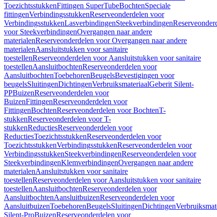
Toezichtsstukken
Fittingen SuperTube
Bochten
Speciale
fittingen
Verbindingsstukken
Reserveonderdelen voor
Verbindingsstukken
Lasverbindingen
Steekverbindingen
Reserveonder
voor Steekverbindingen
Overgangen naar andere
materialen
Reserveonderdelen voor Overgangen naar andere
materialen
Aansluitstukken voor sanitaire
toestellen
Reserveonderdelen voor Aansluitstukken voor sanitaire
toestellen
Aansluitbochten
Reserveonderdelen voor
Aansluitbochten
Toebehoren
Beugels
Bevestigingen voor
beugels
Sluitingen
Dichtingen
Verbruiksmateriaal
Geberit Silent-
PP
Buizen
Reserveonderdelen voor
Buizen
Fittingen
Reserveonderdelen voor
Fittingen
Bochten
Reserveonderdelen voor Bochten
T-
stukken
Reserveonderdelen voor T-
stukken
Reducties
Reserveonderdelen voor
Reducties
Toezichtsstukken
Reserveonderdelen voor
Toezichtsstukken
Verbindingsstukken
Reserveonderdelen voor
Verbindingsstukken
Steekverbindingen
Reserveonderdelen voor
Steekverbindingen
Klemverbindingen
Overgangen naar andere
materialen
Aansluitstukken voor sanitaire
toestellen
Reserveonderdelen voor Aansluitstukken voor sanitaire
toestellen
Aansluitbochten
Reserveonderdelen voor
Aansluitbochten
Aansluitbuizen
Reserveonderdelen voor
Aansluitbuizen
Toebehoren
Beugels
Sluitingen
Dichtingen
Verbruiksmat
Silent-Pro
Buizen
Reserveonderdelen voor