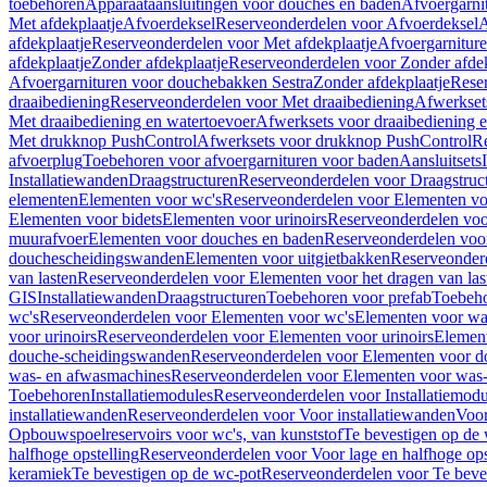
toebehoren
Apparaataansluitingen voor douches en baden
Afvoergarni
Met afdekplaatje
Afvoerdeksel
Reserveonderdelen voor Afvoerdeksel
A
afdekplaatje
Reserveonderdelen voor Met afdekplaatje
Afvoergarnitur
afdekplaatje
Zonder afdekplaatje
Reserveonderdelen voor Zonder afdek
Afvoergarnituren voor douchebakken Sestra
Zonder afdekplaatje
Reser
draaibediening
Reserveonderdelen voor Met draaibediening
Afwerkset
Met draaibediening en watertoevoer
Afwerksets voor draaibediening 
Met drukknop PushControl
Afwerksets voor drukknop PushControl
Re
afvoerplug
Toebehoren voor afvoergarnituren voor baden
Aansluitsets
Installatiewanden
Draagstructuren
Reserveonderdelen voor Draagstruc
elementen
Elementen voor wc's
Reserveonderdelen voor Elementen vo
Elementen voor bidets
Elementen voor urinoirs
Reserveonderdelen voo
muurafvoer
Elementen voor douches en baden
Reserveonderdelen voo
douchescheidingswanden
Elementen voor uitgietbakken
Reserveonderd
van lasten
Reserveonderdelen voor Elementen voor het dragen van las
GIS
Installatiewanden
Draagstructuren
Toebehoren voor prefab
Toebeho
wc's
Reserveonderdelen voor Elementen voor wc's
Elementen voor was
voor urinoirs
Reserveonderdelen voor Elementen voor urinoirs
Elemen
douche-scheidingswanden
Reserveonderdelen voor Elementen voor 
was- en afwasmachines
Reserveonderdelen voor Elementen voor was
Toebehoren
Installatiemodules
Reserveonderdelen voor Installatiemodu
installatiewanden
Reserveonderdelen voor Voor installatiewanden
Voor
Opbouwspoelreservoirs voor wc's, van kunststof
Te bevestigen op de
halfhoge opstelling
Reserveonderdelen voor Voor lage en halfhoge ops
keramiek
Te bevestigen op de wc-pot
Reserveonderdelen voor Te beve