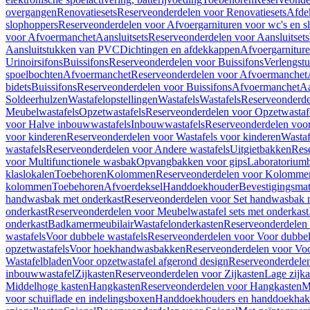
overgangen
Renovatiesets
Reserveonderdelen voor Renovatiesets
Afde
slophoppers
Reserveonderdelen voor Afvoergarnituren voor wc's en s
voor Afvoermanchet
Aansluitsets
Reserveonderdelen voor Aansluitsets
Aansluitstukken van PVC
Dichtingen en afdekkappen
Afvoergarniture
Urinoirsifons
Buissifons
Reserveonderdelen voor Buissifons
Verlengst
spoelbochten
Afvoermanchet
Reserveonderdelen voor Afvoermanchet
bidets
Buissifons
Reserveonderdelen voor Buissifons
Afvoermanchet
Aa
Soldeerhulzen
Wastafelopstellingen
Wastafels
Wastafels
Reserveonderde
Meubelwastafels
Opzetwastafels
Reserveonderdelen voor Opzetwastaf
voor Halve inbouwwastafels
Inbouwwastafels
Reserveonderdelen voo
voor kinderen
Reserveonderdelen voor Wastafels voor kinderen
Wastaf
wastafels
Reserveonderdelen voor Andere wastafels
Uitgietbakken
Res
voor Multifunctionele wasbak
Opvangbakken voor gips
Laboratorium
klaslokalen
Toebehoren
Kolommen
Reserveonderdelen voor Kolomme
kolommen
Toebehoren
Afvoerdeksel
Handdoekhouder
Bevestigingsmat
handwasbak met onderkast
Reserveonderdelen voor Set handwasbak 
onderkast
Reserveonderdelen voor Meubelwastafel sets met onderkast
onderkast
Badkamermeubilair
Wastafelonderkasten
Reserveonderdelen 
wastafels
Voor dubbele wastafels
Reserveonderdelen voor Voor dubbel
opzetwastafels
Voor hoekhandwasbakken
Reserveonderdelen voor V
Wastafelbladen
Voor opzetwastafel afgerond design
Reserveonderdelen
inbouwwastafel
Zijkasten
Reserveonderdelen voor Zijkasten
Lage zijka
Middelhoge kasten
Hangkasten
Reserveonderdelen voor Hangkasten
M
voor schuiflade en indelingsboxen
Handdoekhouders en handdoekha