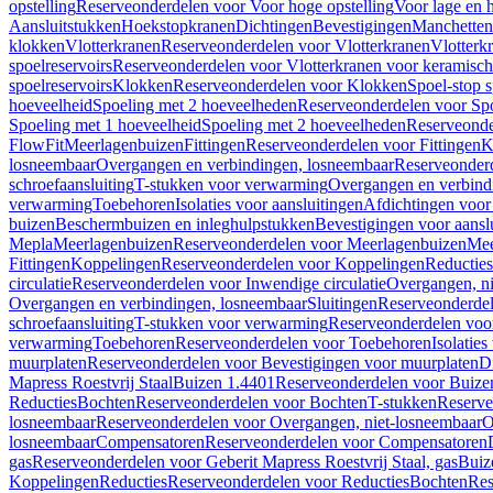
opstelling
Reserveonderdelen voor Voor hoge opstelling
Voor lage en h
Aansluitstukken
Hoekstopkranen
Dichtingen
Bevestigingen
Manchetten
klokken
Vlotterkranen
Reserveonderdelen voor Vlotterkranen
Vlotterk
spoelreservoirs
Reserveonderdelen voor Vlotterkranen voor keramische
spoelreservoirs
Klokken
Reserveonderdelen voor Klokken
Spoel-stop 
hoeveelheid
Spoeling met 2 hoeveelheden
Reserveonderdelen voor Sp
Spoeling met 1 hoeveelheid
Spoeling met 2 hoeveelheden
Reserveonde
FlowFit
Meerlagenbuizen
Fittingen
Reserveonderdelen voor Fittingen
K
losneembaar
Overgangen en verbindingen, losneembaar
Reserveonderd
schroefaansluiting
T-stukken voor verwarming
Overgangen en verbind
verwarming
Toebehoren
Isolaties voor aansluitingen
Afdichtingen voor 
buizen
Beschermbuizen en inleghulpstukken
Bevestigingen voor aansl
Mepla
Meerlagenbuizen
Reserveonderdelen voor Meerlagenbuizen
Mee
Fittingen
Koppelingen
Reserveonderdelen voor Koppelingen
Reducties
circulatie
Reserveonderdelen voor Inwendige circulatie
Overgangen, ni
Overgangen en verbindingen, losneembaar
Sluitingen
Reserveonderdel
schroefaansluiting
T-stukken voor verwarming
Reserveonderdelen voo
verwarming
Toebehoren
Reserveonderdelen voor Toebehoren
Isolatie
muurplaten
Reserveonderdelen voor Bevestigingen voor muurplaten
D
Mapress Roestvrij Staal
Buizen 1.4401
Reserveonderdelen voor Buize
Reducties
Bochten
Reserveonderdelen voor Bochten
T-stukken
Reserve
losneembaar
Reserveonderdelen voor Overgangen, niet-losneembaar
O
losneembaar
Compensatoren
Reserveonderdelen voor Compensatoren
gas
Reserveonderdelen voor Geberit Mapress Roestvrij Staal, gas
Buiz
Koppelingen
Reducties
Reserveonderdelen voor Reducties
Bochten
Res