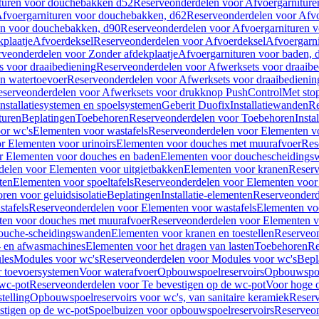
turen voor douchebakken d52
Reserveonderdelen voor Afvoergarnitur
fvoergarnituren voor douchebakken, d62
Reserveonderdelen voor Afvo
en voor douchebakken, d90
Reserveonderdelen voor Afvoergarnituren 
plaatje
Afvoerdeksel
Reserveonderdelen voor Afvoerdeksel
Afvoergarn
veonderdelen voor Zonder afdekplaatje
Afvoergarnituren voor baden, 
s voor draaibediening
Reserveonderdelen voor Afwerksets voor draaibe
en watertoevoer
Reserveonderdelen voor Afwerksets voor draaibedienin
serveonderdelen voor Afwerksets voor drukknop PushControl
Met sto
Installatiesystemen en spoelsystemen
Geberit Duofix
Installatiewanden
Re
turen
Beplatingen
Toebehoren
Reserveonderdelen voor Toebehoren
Insta
or wc's
Elementen voor wastafels
Reserveonderdelen voor Elementen vo
r Elementen voor urinoirs
Elementen voor douches met muurafvoer
Res
r Elementen voor douches en baden
Elementen voor douchescheidings
elen voor Elementen voor uitgietbakken
Elementen voor kranen
Reserv
ten
Elementen voor spoeltafels
Reserveonderdelen voor Elementen voor 
ren voor geluidsisolatie
Beplatingen
Installatie-elementen
Reserveonderde
tafels
Reserveonderdelen voor Elementen voor wastafels
Elementen voo
ten voor douches met muurafvoer
Reserveonderdelen voor Elementen v
douche-scheidingswanden
Elementen voor kranen en toestellen
Reserveon
- en afwasmachines
Elementen voor het dragen van lasten
Toebehoren
Re
les
Modules voor wc's
Reserveonderdelen voor Modules voor wc's
Bepl
 toevoersystemen
Voor waterafvoer
Opbouwspoelreservoirs
Opbouwspoel
 wc-pot
Reserveonderdelen voor Te bevestigen op de wc-pot
Voor hoge o
telling
Opbouwspoelreservoirs voor wc's, van sanitaire keramiek
Reserv
stigen op de wc-pot
Spoelbuizen voor opbouwspoelreservoirs
Reserveon