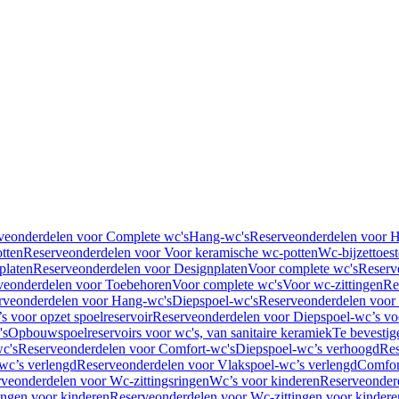
veonderdelen voor Complete wc's
Hang-wc's
Reserveonderdelen voor 
tten
Reserveonderdelen voor Voor keramische wc-potten
Wc-bijzettoest
platen
Reserveonderdelen voor Designplaten
Voor complete wc's
Reserv
veonderdelen voor Toebehoren
Voor complete wc's
Voor wc-zittingen
Re
rveonderdelen voor Hang-wc's
Diepspoel-wc's
Reserveonderdelen voor
s voor opzet spoelreservoir
Reserveonderdelen voor Diepspoel-wc’s voo
's
Opbouwspoelreservoirs voor wc's, van sanitaire keramiek
Te bevestig
c's
Reserveonderdelen voor Comfort-wc's
Diepspoel-wc’s verhoogd
Res
wc’s verlengd
Reserveonderdelen voor Vlakspoel-wc’s verlengd
Comfor
veonderdelen voor Wc-zittingsringen
Wc’s voor kinderen
Reserveonder
ingen voor kinderen
Reserveonderdelen voor Wc-zittingen voor kindere