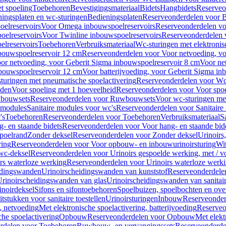
t spoeling
Toebehoren
Bevestigingsmateriaal
Bidets
Hangbidets
Reserveo
ingsplaten en wc-sturingen
Bedieningsplaten
Reserveonderdelen voor B
elreservoirs
Voor Omega inbouwspoelreservoirs
Reserveonderdelen vo
elreservoirs
Voor Twinline inbouwspoelreservoirs
Reserveonderdelen 
lreservoirs
Toebehoren
Verbruiksmateriaal
Wc-sturingen met elektronis
bouwspoelreservoir 12 cm
Reserveonderdelen voor Voor netvoeding, vo
or netvoeding, voor Geberit Sigma inbouwspoelreservoir 8 cm
Voor ne
bouwspoelreservoir 12 cm
Voor batterijvoeding, voor Geberit Sigma in
turingen met pneumatische spoelactivering
Reserveonderdelen voor Wc-
eden
Voor spoeling met 1 hoeveelheid
Reserveonderdelen voor Voor spoe
bouwsets
Reserveonderdelen voor Ruwbouwsets
Voor wc-sturingen met
e modules
Sanitaire modules voor wc's
Reserveonderdelen voor Sanitaire
's
Toebehoren
Reserveonderdelen voor Toebehoren
Verbruiksmateriaal
S
- en staande bidets
Reserveonderdelen voor Voor hang- en staande bid
spoelrand
Zonder deksel
Reserveonderdelen voor Zonder deksel
Urinoirs
ring
Reserveonderdelen voor Voor opbouw- en inbouwurinoirsturing
Wit
 wc-deksel
Reserveonderdelen voor Urinoirs gespoelde werking, met / v
rs waterloze werking
Reserveonderdelen voor Urinoirs waterloze werk
idingswanden
Urinoirscheidingswanden van kunststof
Reserveonderdele
rinoirscheidingswanden van glas
Urinoirscheidingswanden van sanitai
inoirdeksel
Sifons en sifontoebehoren
Spoelbuizen, spoelbochten en ov
tstukken voor sanitaire toestellen
Urinoirsturingen
Inbouw
Reserveonder
, netvoeding
Met elektronische spoelactivering, batterijvoeding
Reserveo
he spoelactivering
Opbouw
Reserveonderdelen voor Opbouw
Met elekt
rdelen voor Toebehoren
Ruwbouw- en vervangingssets
Reserveonderde