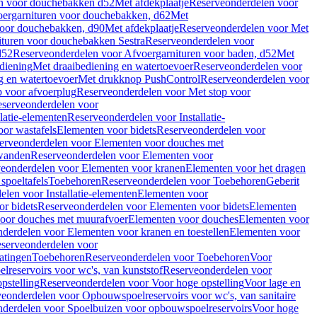
en voor douchebakken d52
Met afdekplaatje
Reserveonderdelen voor
ergarnituren voor douchebakken, d62
Met
voor douchebakken, d90
Met afdekplaatje
Reserveonderdelen voor Met
ituren voor douchebakken Sestra
Reserveonderdelen voor
d52
Reserveonderdelen voor Afvoergarnituren voor baden, d52
Met
diening
Met draaibediening en watertoevoer
Reserveonderdelen voor
g en watertoevoer
Met drukknop PushControl
Reserveonderdelen voor
p voor afvoerplug
Reserveonderdelen voor Met stop voor
serveonderdelen voor
llatie-elementen
Reserveonderdelen voor Installatie-
or wastafels
Elementen voor bidets
Reserveonderdelen voor
erveonderdelen voor Elementen voor douches met
wanden
Reserveonderdelen voor Elementen voor
eonderdelen voor Elementen voor kranen
Elementen voor het dragen
spoeltafels
Toebehoren
Reserveonderdelen voor Toebehoren
Geberit
len voor Installatie-elementen
Elementen voor
r bidets
Reserveonderdelen voor Elementen voor bidets
Elementen
oor douches met muurafvoer
Elementen voor douches
Elementen voor
derdelen voor Elementen voor kranen en toestellen
Elementen voor
serveonderdelen voor
atingen
Toebehoren
Reserveonderdelen voor Toebehoren
Voor
reservoirs voor wc's, van kunststof
Reserveonderdelen voor
pstelling
Reserveonderdelen voor Voor hoge opstelling
Voor lage en
eonderdelen voor Opbouwspoelreservoirs voor wc's, van sanitaire
derdelen voor Spoelbuizen voor opbouwspoelreservoirs
Voor hoge