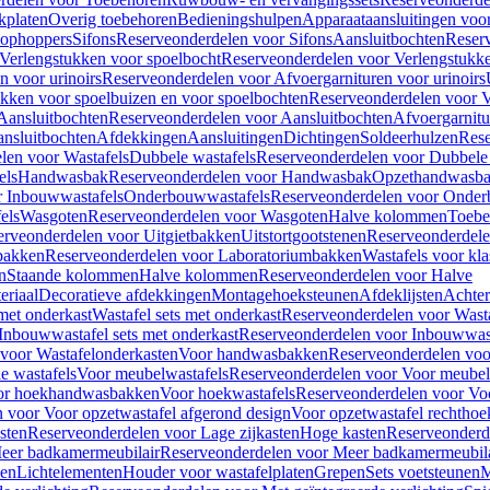
kplaten
Overig toebehoren
Bedieningshulpen
Apparaataansluitingen voor 
lophoppers
Sifons
Reserveonderdelen voor Sifons
Aansluitbochten
Reser
Verlengstukken voor spoelbocht
Reserveonderdelen voor Verlengstukke
n voor urinoirs
Reserveonderdelen voor Afvoergarnituren voor urinoirs
ukken voor spoelbuizen en voor spoelbochten
Reserveonderdelen voor V
Aansluitbochten
Reserveonderdelen voor Aansluitbochten
Afvoergarnitu
nsluitbochten
Afdekkingen
Aansluitingen
Dichtingen
Soldeerhulzen
Rese
len voor Wastafels
Dubbele wastafels
Reserveonderdelen voor Dubbele 
els
Handwasbak
Reserveonderdelen voor Handwasbak
Opzethandwasb
r Inbouwwastafels
Onderbouwwastafels
Reserveonderdelen voor Onder
els
Wasgoten
Reserveonderdelen voor Wasgoten
Halve kolommen
Toebe
erveonderdelen voor Uitgietbakken
Uitstortgootstenen
Reserveonderdele
bakken
Reserveonderdelen voor Laboratoriumbakken
Wastafels voor kla
n
Staande kolommen
Halve kolommen
Reserveonderdelen voor Halve
eriaal
Decoratieve afdekkingen
Montagehoeksteunen
Afdeklijsten
Achte
met onderkast
Wastafel sets met onderkast
Reserveonderdelen voor Wasta
Inbouwwastafel sets met onderkast
Reserveonderdelen voor Inbouwwast
voor Wastafelonderkasten
Voor handwasbakken
Reserveonderdelen vo
e wastafels
Voor meubelwastafels
Reserveonderdelen voor Voor meubel
oor hoekhandwasbakken
Voor hoekwastafels
Reserveonderdelen voor Vo
 voor Voor opzetwastafel afgerond design
Voor opzetwastafel rechthoe
sten
Reserveonderdelen voor Lage zijkasten
Hoge kasten
Reserveonderd
eer badkamermeubilair
Reserveonderdelen voor Meer badkamermeubila
ken
Lichtelementen
Houder voor wastafelplaten
Grepen
Sets voetsteunen
M