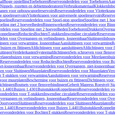
alfhoge opstelling
Toebehoren
Reserveonderdelen voor Toebehoren
Aan
Nippels, rozetten en debietmoderatoren
Verbruiksmateriaal
Klokken
Inbo
ranen voor opbouwspoelreservoirs
Reserveonderdelen voor Vlotterkran
 spoelreservoirs
Vlotterkranen voor universeele spoelreservoirs
Reserve
spoeling
Reserveonderdelen voor Spoel-stop spoeling
Spoeling met 1 ho
oeling met 2 hoeveelheden
Binnenwerken
Reserveonderdelen voor Bin
rdelen voor Spoeling met 2 hoeveelheden
Toebehoren
Drukkers
Overga
oppelingen
Reducties
Bochten
T-stukken
Inwendige circulatie
Reserveond
elen voor Overgangen en verbindingen, losneembaar
Sluitingen
Inbou
ingen voor verwarming, losneembaar
Aansluitingen voor verwarming
R
buizen en fittingen
Afdichtingen voor aansluitingen
Afdichtingen voor f
uitingen
Verdelerkasten
Systeemafdichtingen
Sets schroeven voor flensv
rlagenbuizen voor verwarming
Reserveonderdelen voor Meerlagenbui
Reserveonderdelen voor Reducties
Bochten
Reserveonderdelen voor B
et-losneembaar
Reserveonderdelen voor Overgangen, niet-losneembaar
en voor Sluitingen
Muurplaten
Reserveonderdelen voor Muurplaten
Verd
r T-stukken voor verwarming
Aansluitingen voor verwarming
Reserveon
s voor muurplaten
Bescherming voor buizen en fittingen
Dichtingen voor
ichtingen
Boutsets voor flensverbindingen
Geberit Mapress Roestvrij St
n 1.4401
Buizen 1.4301
Buisstukken
Koppelingen
Reserveonderdelen vo
onderdelen voor T-stukken
Inwendige circulatie
Reserveonderdelen voor
vergangen en verbindingen, losneembaar
Reserveonderdelen voor Over
Doorvoeren
Sluitingen
Reserveonderdelen voor Sluitingen
Muurplaten
Re
en 1.4401
Reserveonderdelen voor Buizen 1.4401
Buisstukken
Koppeli
erveonderdelen voor Bochten
T-stukken
Reserveonderdelen voor T-stu