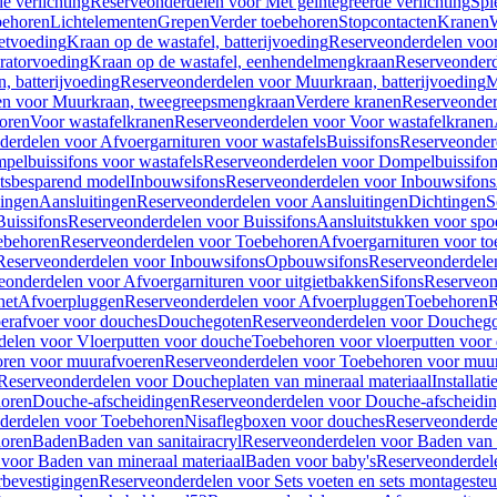
e verlichting
Reserveonderdelen voor Met geïntegreerde verlichting
Spi
ehoren
Lichtelementen
Grepen
Verder toebehoren
Stopcontacten
Kranen
W
etvoeding
Kraan op de wastafel, batterijvoeding
Reserveonderdelen voor 
ratorvoeding
Kraan op de wastafel, eenhendelmengkraan
Reserveonderd
, batterijvoeding
Reserveonderdelen voor Muurkraan, batterijvoeding
M
en voor Muurkraan, tweegreepsmengkraan
Verdere kranen
Reserveonder
oren
Voor wastafelkranen
Reserveonderdelen voor Voor wastafelkranen
erdelen voor Afvoergarnituren voor wastafels
Buissifons
Reserveonder
pelbuissifons voor wastafels
Reserveonderdelen voor Dompelbuissifon
atsbesparend model
Inbouwsifons
Reserveonderdelen voor Inbouwsifons
ingen
Aansluitingen
Reserveonderdelen voor Aansluitingen
Dichtingen
S
Buissifons
Reserveonderdelen voor Buissifons
Aansluitstukken voor spoe
ebehoren
Reserveonderdelen voor Toebehoren
Afvoergarnituren voor toe
Reserveonderdelen voor Inbouwsifons
Opbouwsifons
Reserveonderdele
eonderdelen voor Afvoergarnituren voor uitgietbakken
Sifons
Reserveon
het
Afvoerpluggen
Reserveonderdelen voor Afvoerpluggen
Toebehoren
R
erafvoer voor douches
Douchegoten
Reserveonderdelen voor Doucheg
delen voor Vloerputten voor douche
Toebehoren voor vloerputten voor
ren voor muurafvoeren
Reserveonderdelen voor Toebehoren voor muu
Reserveonderdelen voor Doucheplaten van mineraal materiaal
Installat
oren
Douche-afscheidingen
Reserveonderdelen voor Douche-afscheidi
derdelen voor Toebehoren
Nisaflegboxen voor douches
Reserveonderde
oren
Baden
Baden van sanitairacryl
Reserveonderdelen voor Baden van s
voor Baden van mineraal materiaal
Baden voor baby's
Reserveonderdel
rbevestigingen
Reserveonderdelen voor Sets voeten en sets montageste