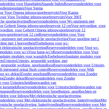
nderdelen voor Hangbidets
Staande bidets
Reserveonderdelen voor
edieningsplaten
Voor Sigma
or Voor Omega inbouwspoelreservoirs
Voor Kappa
voor Voor Twinline inbouwspoelreservoirs
Voor 300T
che spoelactivering
Reserveonderdelen voor Wc-sturingen met
or Geberit Sigma inbouwspoelreservoir 12 cm
Voor netvoeding, voor
tvoeding, voor Geberit Omega inbouwspoelreservoir 12
bouwspoelreservoir 12 cm
Reserveonderdelen voor Voor
sturingen met pneumatische spoelactivering
Voor spoeling met 2
ling met 1 hoeveelheid
Toebehoren voor wc-
 elektronische spoelactivering
Reserveonderdelen voor Voor wc-
 modules voor wc's
Voor hang-wc's
Reserveonderdelen voor Voor
anitaire modules voor wastafels
Toebehoren
Sanitaire modules voor
ets
Urinoirs
Urinoirs, gespoelde werking, met
, gespoelde werking, spoelrandloos
Reserveonderdelen voor Urinoirs,
h integrated urinal flush control
Reserveonderdelen voor With
oor wc-deksel
Zonder spoelrand
Reserveonderdelen voor Zonder
ing
Zonder deksel
Reserveonderdelen voor Zonder
n voor Urinoirscheidingswanden van
re keramiek
Reserveonderdelen voor Urinoirscheidingswanden van
ergangen
Reserveonderdelen voor Spoelbuizen, spoelbochten en
delen voor Inbouw
Met elektronische spoelactivering,
nderdelen voor Met elektronische spoelactivering, batterijvoeding
Met
ronische spoelactivering, batterijvoeding
Reserveonderdelen voor Met
len voor Ruwbouw- en vervangingssets
Spoelbuizen, spoelbochten en