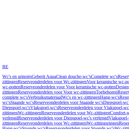
BE
Wc's en urinoirs
Geberit AquaClean douche-wc’s
Complete wc's
Reser
zittingen
Reserveonderdelen voor Wc-zittingen
Voor keramische wc-po
wc-potten
Reserveonderdelen voor Voor keramische wc-potten
Design
zittingen
Reserveonderdelen voor Voor wc-zittingen
Toebehoren
Reser
complete wc's
Verbruiksmateriaal
Wc's en wc-zittingen
Hang-wc's
Rese
wc's
Staande wc's
Reserveonderdelen voor Staande wc's
Diepspoel-wc’
Diepspoel-wc's
Vlakspoel-wc's
Reserveonderdelen voor Vlakspoel-wc
zittingen
Wc-zittingen
Reserveonderdelen voor Wc-zittingen
Comfort-w
verlengd
Reserveonderdelen voor Diepspoel-wc's verlengd
Vlakspoel-
zittingen
Reserveonderdelen voor Wc-zittingen
Wc-zittingsringen
Reser
Hang-wc's
Staande wc's
Reserveonderdelen voor Staande wc's
Wc-zitt