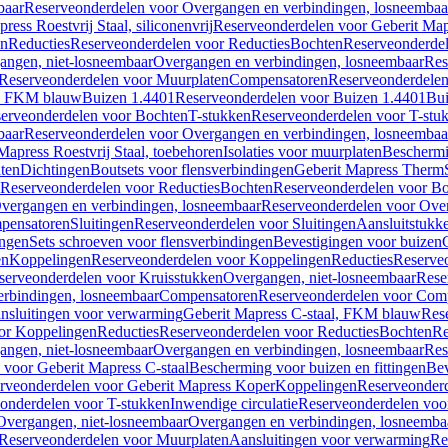
baar
Reserveonderdelen voor Overgangen en verbindingen, losneembaa
ress Roestvrij Staal, siliconenvrij
Reserveonderdelen voor Geberit Mapre
en
Reducties
Reserveonderdelen voor Reducties
Bochten
Reserveonderde
angen, niet-losneembaar
Overgangen en verbindingen, losneembaar
Res
Reserveonderdelen voor Muurplaten
Compensatoren
Reserveonderdele
al, FKM blauw
Buizen 1.4401
Reserveonderdelen voor Buizen 1.4401
Bui
erveonderdelen voor Bochten
T-stukken
Reserveonderdelen voor T-stu
baar
Reserveonderdelen voor Overgangen en verbindingen, losneembaa
apress Roestvrij Staal, toebehoren
Isolaties voor muurplaten
Beschermin
ten
Dichtingen
Boutsets voor flensverbindingen
Geberit Mapress Therm
Reserveonderdelen voor Reducties
Bochten
Reserveonderdelen voor B
vergangen en verbindingen, losneembaar
Reserveonderdelen voor Over
pensatoren
Sluitingen
Reserveonderdelen voor Sluitingen
Aansluitstukk
ingen
Sets schroeven voor flensverbindingen
Bevestigingen voor buizen
en
Koppelingen
Reserveonderdelen voor Koppelingen
Reducties
Reserveo
serveonderdelen voor Kruisstukken
Overgangen, niet-losneembaar
Rese
rbindingen, losneembaar
Compensatoren
Reserveonderdelen voor Com
nsluitingen voor verwarming
Geberit Mapress C-staal, FKM blauw
Res
or Koppelingen
Reducties
Reserveonderdelen voor Reducties
Bochten
Re
angen, niet-losneembaar
Overgangen en verbindingen, losneembaar
Res
voor Geberit Mapress C-staal
Bescherming voor buizen en fittingen
Bev
rveonderdelen voor Geberit Mapress Koper
Koppelingen
Reserveonder
onderdelen voor T-stukken
Inwendige circulatie
Reserveonderdelen voor
Overgangen, niet-losneembaar
Overgangen en verbindingen, losneemba
Reserveonderdelen voor Muurplaten
Aansluitingen voor verwarming
Re