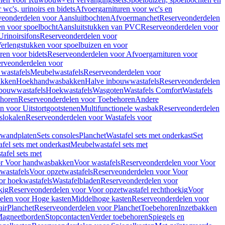
wc's, urinoirs en bidets
Afvoergarnituren voor wc's en
veonderdelen voor Aansluitbochten
Afvoermanchet
Reserveonderdelen
n voor spoelbocht
Aansluitstukken van PVC
Reserveonderdelen voor
Urinoirsifons
Reserveonderdelen voor
erlengstukken voor spoelbuizen en voor
ren voor bidets
Reserveonderdelen voor Afvoergarnituren voor
rveonderdelen voor
wastafels
Meubelwastafels
Reserveonderdelen voor
akken
Hoekhandwasbakken
Halve inbouwwastafels
Reserveonderdelen
bouwwastafels
Hoekwastafels
Wasgoten
Wastafels Comfort
Wastafels
horen
Reserveonderdelen voor Toebehoren
Andere
n voor Uitstortgootstenen
Multifunctionele wasbak
Reserveonderdelen
slokalen
Reserveonderdelen voor Wastafels voor
rwandplaten
Sets consoles
Planchet
Wastafel sets met onderkast
Set
fel sets met onderkast
Meubelwastafel sets met
afel sets met
or Voor handwasbakken
Voor wastafels
Reserveonderdelen voor Voor
wastafels
Voor opzetwastafels
Reserveonderdelen voor Voor
or hoekwastafels
Wastafelbladen
Reserveonderdelen voor
kig
Reserveonderdelen voor Voor opzetwastafel rechthoekig
Voor
elen voor Hoge kasten
Middelhoge kasten
Reserveonderdelen voor
ir
Planchet
Reserveonderdelen voor Planchet
Toebehoren
Inzetbakken
agneetborden
Stopcontacten
Verder toebehoren
Spiegels en