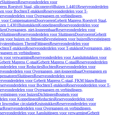
r
Sluitingen
Reserveonderdelen voor
ss Roestvrij Staal, siliconenvrij
Buizen 1.4401
Reserveonderdelen
len voor Bochten
T-stukken
Reserveonderdelen voor T-
erveonderdelen voor Overgangen en verbindingen,
n voor Compensatoren
Doorvoeren
Geberit Mapress Roestvrij Staal,
zen 1.4301
Buisstukken
Koppelingen
Reserveonderdelen voor
kken
Overgangen, niet-losneembaar
Reserveonderdelen voor
r
Sluitingen
Reserveonderdelen voor Sluitingen
Doorvoeren
Geberit
g voor buizen en fittingen
Bevestigingen voor buizen
Bevestigingen
Systeembuizen Therm
Fittingen
Reserveonderdelen voor
ochten
T-stukken
Reserveonderdelen voor T-stukken
Overgangen, niet-
gangen en verbindingen,
en voor verwarming
Reserveonderdelen voor Aansluitstukken voor
Geberit Mapress C-staal
Geberit Mapress C-staal
Reserveonderdelen
nderdelen voor Reducties
Bochten
Reserveonderdelen voor
rveonderdelen voor Overgangen, niet-losneembaar
Overgangen en
pensatoren
Sluitingen
Reserveonderdelen voor
erveonderdelen voor Geberit Mapress C-staal, FKM blauw
Buizen
serveonderdelen voor Bochten
T-stukken
Reserveonderdelen voor T-
erveonderdelen voor Overgangen en verbindingen,
estigingen voor buizen
Dichtingen
Boutsets voor
delen voor Koppelingen
Reducties
Reserveonderdelen voor
 Inwendige circulatie
Kruisstukken
Reserveonderdelen voor
ar
Reserveonderdelen voor Overgangen en verbindingen,
serveonderdelen voor Aansluitingen voor verwarming
Geberit