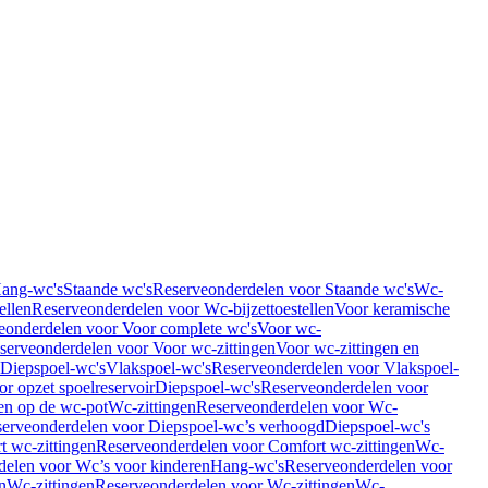
Hang-wc's
Staande wc's
Reserveonderdelen voor Staande wc's
Wc-
ellen
Reserveonderdelen voor Wc-bijzettoestellen
Voor keramische
eonderdelen voor Voor complete wc's
Voor wc-
serveonderdelen voor Voor wc-zittingen
Voor wc-zittingen en
 Diepspoel-wc's
Vlakspoel-wc's
Reserveonderdelen voor Vlakspoel-
r opzet spoelreservoir
Diepspoel-wc's
Reserveonderdelen voor
en op de wc-pot
Wc-zittingen
Reserveonderdelen voor Wc-
erveonderdelen voor Diepspoel-wc’s verhoogd
Diepspoel-wc's
t wc-zittingen
Reserveonderdelen voor Comfort wc-zittingen
Wc-
delen voor Wc’s voor kinderen
Hang-wc's
Reserveonderdelen voor
n
Wc-zittingen
Reserveonderdelen voor Wc-zittingen
Wc-