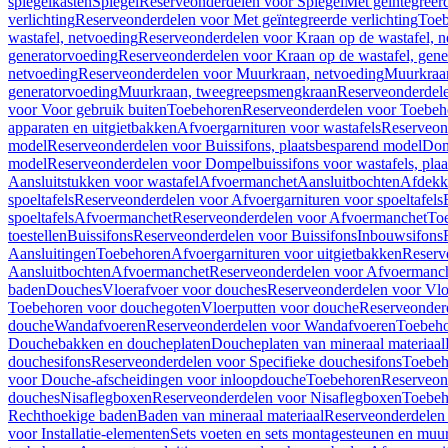
spiegelkasten
Spiegel
Reserveonderdelen voor Spiegel
Met geïntegreerd
verlichting
Reserveonderdelen voor Met geïntegreerde verlichting
Toeb
wastafel, netvoeding
Reserveonderdelen voor Kraan op de wastafel, n
generatorvoeding
Reserveonderdelen voor Kraan op de wastafel, gene
netvoeding
Reserveonderdelen voor Muurkraan, netvoeding
Muurkraan
generatorvoeding
Muurkraan, tweegreepsmengkraan
Reserveonderdel
voor Voor gebruik buiten
Toebehoren
Reserveonderdelen voor Toebeh
apparaten en uitgietbakken
Afvoergarnituren voor wastafels
Reserveond
model
Reserveonderdelen voor Buissifons, plaatsbesparend model
Dom
model
Reserveonderdelen voor Dompelbuissifons voor wastafels, pla
Aansluitstukken voor wastafel
Afvoermanchet
Aansluitbochten
Afdekk
spoeltafels
Reserveonderdelen voor Afvoergarnituren voor spoeltafels
spoeltafels
Afvoermanchet
Reserveonderdelen voor Afvoermanchet
To
toestellen
Buissifons
Reserveonderdelen voor Buissifons
Inbouwsifons
Aansluitingen
Toebehoren
Afvoergarnituren voor uitgietbakken
Reserv
Aansluitbochten
Afvoermanchet
Reserveonderdelen voor Afvoermanc
baden
Douches
Vloerafvoer voor douches
Reserveonderdelen voor Vlo
Toebehoren voor douchegoten
Vloerputten voor douche
Reserveonder
douche
Wandafvoeren
Reserveonderdelen voor Wandafvoeren
Toebeho
Douchebakken en doucheplaten
Doucheplaten van mineraal materiaal
douchesifons
Reserveonderdelen voor Specifieke douchesifons
Toebeh
voor Douche-afscheidingen voor inloopdouche
Toebehoren
Reserveon
douches
Nisaflegboxen
Reserveonderdelen voor Nisaflegboxen
Toebeh
Rechthoekige baden
Baden van mineraal materiaal
Reserveonderdelen 
voor Installatie-elementen
Sets voeten en sets montagesteunen en muu