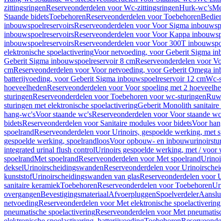
zittingsringen
Reserveonderdelen voor Wc-zittingsringen
Hurk-wc’s
Me
Staande bidets
Toebehoren
Reserveonderdelen voor Toebehoren
Bedien
inbouwspoelreservoirs
Reserveonderdelen voor Voor Sigma inbouwspo
inbouwspoelreservoirs
Reserveonderdelen voor Voor Kappa inbouwspo
inbouwspoelreservoirs
Reserveonderdelen voor Voor 300T inbouwspoe
elektronische spoelactivering
Voor netvoeding, voor Geberit Sigma in
Geberit Sigma inbouwspoelreservoir 8 cm
Reserveonderdelen voor Vo
cm
Reserveonderdelen voor Voor netvoeding, voor Geberit Omega in
batterijvoeding, voor Geberit Sigma inbouwspoelreservoir 12 cm
Wc-s
hoeveelheden
Reserveonderdelen voor Voor spoeling met 2 hoeveelh
sturingen
Reserveonderdelen voor Toebehoren voor wc-sturingen
Ruw
sturingen met elektronische spoelactivering
Geberit Monolith sanitair
hang-wc's
Voor staande wc's
Reserveonderdelen voor Voor staande wc
bidets
Reserveonderdelen voor Sanitaire modules voor bidets
Voor hang
spoelrand
Reserveonderdelen voor Urinoirs, gespoelde werking, met 
gespoelde werking, spoelrandloos
Voor opbouw- en inbouwurinoirstu
integrated urinal flush control
Urinoirs gespoelde werking, met / voor
spoelrand
Met spoelrand
Reserveonderdelen voor Met spoelrand
Urinoi
deksel
Urinoirscheidingswanden
Reserveonderdelen voor Urinoirsche
kunststof
Urinoirscheidingswanden van glas
Reserveonderdelen voor U
sanitaire keramiek
Toebehoren
Reserveonderdelen voor Toebehoren
Ur
overgangen
Bevestigingsmateriaal
Afvoerpluggen
Spoelverdeler
Aanslui
netvoeding
Reserveonderdelen voor Met elektronische spoelactivering
pneumatische spoelactivering
Reserveonderdelen voor Met pneumatisc
elektronische spoelactivering, batterijvoeding
Toebehoren
Reserveonde