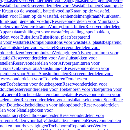
egelkasten
Reserveonderdelen voor Spiegelkasten
Met geïntegreerde
astafelkranen
Reserveonderdelen voor Wastafelkranen
Kraan op de
Kraan op de wastafel, batterijvoeding
Kraan op de wastafel,
elen voor Kraan op de wastafel, eenhendelmengkraan
Muurkraan,
uurkraan, generatorvoeding
Reserveonderdelen voor Muurkraan,
delen voor Verdere kranen
Voor gebruik buiten
Reserveonderdelen
Apparaataansluitingen voor wastafelopstelling, spoelbakken,
delen voor Buissifons
Buissifons, plaatsbesparend
s voor wastafels
Dompelbuissifons voor wastafels, plaatsbesparend
Aansluitstukken voor wastafel
Reserveonderdelen voor
oldeerhulzen
Overloopbuizen
Verlengingen
Afvoergarnituren voor
ltafels
Reserveonderdelen voor Aansluitstukken voor
stellen
Reserveonderdelen voor Afvoergarnituren voor
n voor Opbouwsifons
Aansluitingen
Reserveonderdelen voor
derdelen voor Sifons
Aansluitbochten
Reserveonderdelen voor
eserveonderdelen voor Toebehoren
Douches en
oten
Toebehoren voor douchegoten
Reserveonderdelen voor
 douche
Reserveonderdelen voor Toebehoren voor vloerputten voor
rafvoeren
Douchebakken en doucheplaten
Reserveonderdelen voor
ie-elementen
Reserveonderdelen voor Installatie-elementen
Specifieke
ngen
Douche-afscheidingen voor inloopdouche
Reserveonderdelen
len voor Nisaflegboxen voor
anitairacryl
Rechthoekige baden
Reserveonderdelen voor
en voor Baden voor baby's
Installatie-elementen
Reserveonderdelen
unen en muurbevestigingen
Toebehoren
Reparatiesets
Verder