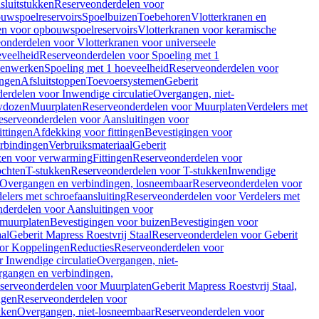
sluitstukken
Reserveonderdelen voor
uwspoelreservoirs
Spoelbuizen
Toebehoren
Vlotterkranen en
en voor opbouwspoelreservoirs
Vlotterkranen voor keramische
onderdelen voor Vlotterkranen voor universeele
eveelheid
Reserveonderdelen voor Spoeling met 1
nenwerken
Spoeling met 1 hoeveelheid
Reserveonderdelen voor
ngen
Afsluitstoppen
Toevoersystemen
Geberit
erdelen voor Inwendige circulatie
Overgangen, niet-
wdozen
Muurplaten
Reserveonderdelen voor Muurplaten
Verdelers met
eserveonderdelen voor Aansluitingen voor
ittingen
Afdekking voor fittingen
Bevestigingen voor
erbindingen
Verbruiksmateriaal
Geberit
zen voor verwarming
Fittingen
Reserveonderdelen voor
ochten
T-stukken
Reserveonderdelen voor T-stukken
Inwendige
Overgangen en verbindingen, losneembaar
Reserveonderdelen voor
elers met schroefaansluiting
Reserveonderdelen voor Verdelers met
derdelen voor Aansluitingen voor
 muurplaten
Bevestigingen voor buizen
Bevestigingen voor
aal
Geberit Mapress Roestvrij Staal
Reserveonderdelen voor Geberit
or Koppelingen
Reducties
Reserveonderdelen voor
 Inwendige circulatie
Overgangen, niet-
gangen en verbindingen,
serveonderdelen voor Muurplaten
Geberit Mapress Roestvrij Staal,
ngen
Reserveonderdelen voor
kken
Overgangen, niet-losneembaar
Reserveonderdelen voor