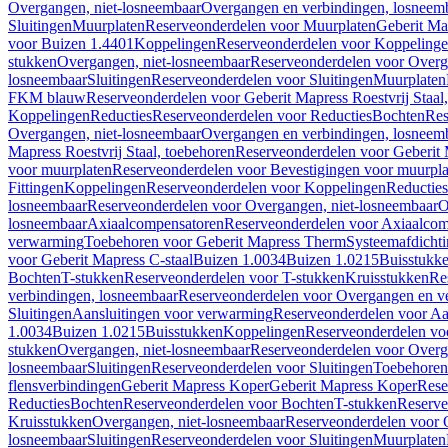
Overgangen, niet-losneembaar
Overgangen en verbindingen, losneem
Sluitingen
Muurplaten
Reserveonderdelen voor Muurplaten
Geberit Map
voor Buizen 1.4401
Koppelingen
Reserveonderdelen voor Koppeling
stukken
Overgangen, niet-losneembaar
Reserveonderdelen voor Overg
losneembaar
Sluitingen
Reserveonderdelen voor Sluitingen
Muurplaten
FKM blauw
Reserveonderdelen voor Geberit Mapress Roestvrij Sta
Koppelingen
Reducties
Reserveonderdelen voor Reducties
Bochten
Res
Overgangen, niet-losneembaar
Overgangen en verbindingen, losneem
Mapress Roestvrij Staal, toebehoren
Reserveonderdelen voor Geberit M
voor muurplaten
Reserveonderdelen voor Bevestigingen voor muurpla
Fittingen
Koppelingen
Reserveonderdelen voor Koppelingen
Reducties
losneembaar
Reserveonderdelen voor Overgangen, niet-losneembaar
O
losneembaar
Axiaalcompensatoren
Reserveonderdelen voor Axiaalcom
verwarming
Toebehoren voor Geberit Mapress Therm
Systeemafdicht
voor Geberit Mapress C-staal
Buizen 1.0034
Buizen 1.0215
Buisstukk
Bochten
T-stukken
Reserveonderdelen voor T-stukken
Kruisstukken
Re
verbindingen, losneembaar
Reserveonderdelen voor Overgangen en ve
Sluitingen
Aansluitingen voor verwarming
Reserveonderdelen voor Aa
1.0034
Buizen 1.0215
Buisstukken
Koppelingen
Reserveonderdelen vo
stukken
Overgangen, niet-losneembaar
Reserveonderdelen voor Overg
losneembaar
Sluitingen
Reserveonderdelen voor Sluitingen
Toebehoren 
flensverbindingen
Geberit Mapress Koper
Geberit Mapress Koper
Rese
Reducties
Bochten
Reserveonderdelen voor Bochten
T-stukken
Reserve
Kruisstukken
Overgangen, niet-losneembaar
Reserveonderdelen voor 
losneembaar
Sluitingen
Reserveonderdelen voor Sluitingen
Muurplaten