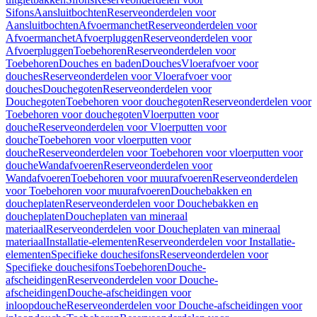
Sifons
Aansluitbochten
Reserveonderdelen voor
Aansluitbochten
Afvoermanchet
Reserveonderdelen voor
Afvoermanchet
Afvoerpluggen
Reserveonderdelen voor
Afvoerpluggen
Toebehoren
Reserveonderdelen voor
Toebehoren
Douches en baden
Douches
Vloerafvoer voor
douches
Reserveonderdelen voor Vloerafvoer voor
douches
Douchegoten
Reserveonderdelen voor
Douchegoten
Toebehoren voor douchegoten
Reserveonderdelen voor
Toebehoren voor douchegoten
Vloerputten voor
douche
Reserveonderdelen voor Vloerputten voor
douche
Toebehoren voor vloerputten voor
douche
Reserveonderdelen voor Toebehoren voor vloerputten voor
douche
Wandafvoeren
Reserveonderdelen voor
Wandafvoeren
Toebehoren voor muurafvoeren
Reserveonderdelen
voor Toebehoren voor muurafvoeren
Douchebakken en
doucheplaten
Reserveonderdelen voor Douchebakken en
doucheplaten
Doucheplaten van mineraal
materiaal
Reserveonderdelen voor Doucheplaten van mineraal
materiaal
Installatie-elementen
Reserveonderdelen voor Installatie-
elementen
Specifieke douchesifons
Reserveonderdelen voor
Specifieke douchesifons
Toebehoren
Douche-
afscheidingen
Reserveonderdelen voor Douche-
afscheidingen
Douche-afscheidingen voor
inloopdouche
Reserveonderdelen voor Douche-afscheidingen voor