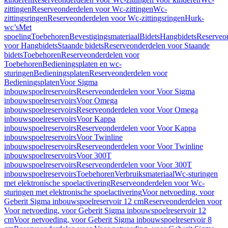
zittingen
Reserveonderdelen voor Wc-zittingen
Wc-
zittingsringen
Reserveonderdelen voor Wc-zittingsringen
Hurk-
wc’s
Met
spoeling
Toebehoren
Bevestigingsmateriaal
Bidets
Hangbidets
Reserveo
voor Hangbidets
Staande bidets
Reserveonderdelen voor Staande
bidets
Toebehoren
Reserveonderdelen voor
Toebehoren
Bedieningsplaten en wc-
sturingen
Bedieningsplaten
Reserveonderdelen voor
Bedieningsplaten
Voor Sigma
inbouwspoelreservoirs
Reserveonderdelen voor Voor Sigma
inbouwspoelreservoirs
Voor Omega
inbouwspoelreservoirs
Reserveonderdelen voor Voor Omega
inbouwspoelreservoirs
Voor Kappa
inbouwspoelreservoirs
Reserveonderdelen voor Voor Kappa
inbouwspoelreservoirs
Voor Twinline
inbouwspoelreservoirs
Reserveonderdelen voor Voor Twinline
inbouwspoelreservoirs
Voor 300T
inbouwspoelreservoirs
Reserveonderdelen voor Voor 300T
inbouwspoelreservoirs
Toebehoren
Verbruiksmateriaal
Wc-sturingen
met elektronische spoelactivering
Reserveonderdelen voor Wc-
sturingen met elektronische spoelactivering
Voor netvoeding, voor
Geberit Sigma inbouwspoelreservoir 12 cm
Reserveonderdelen voor
Voor netvoeding, voor Geberit Sigma inbouwspoelreservoir 12
cm
Voor netvoeding, voor Geberit Sigma inbouwspoelreservoir 8