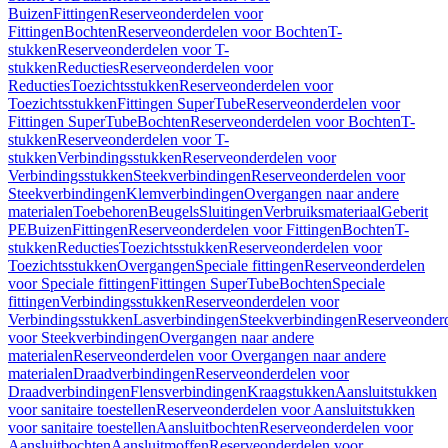
Buizen
Fittingen
Reserveonderdelen voor
Fittingen
Bochten
Reserveonderdelen voor Bochten
T-
stukken
Reserveonderdelen voor T-
stukken
Reducties
Reserveonderdelen voor
Reducties
Toezichtsstukken
Reserveonderdelen voor
Toezichtsstukken
Fittingen SuperTube
Reserveonderdelen voor
Fittingen SuperTube
Bochten
Reserveonderdelen voor Bochten
T-
stukken
Reserveonderdelen voor T-
stukken
Verbindingsstukken
Reserveonderdelen voor
Verbindingsstukken
Steekverbindingen
Reserveonderdelen voor
Steekverbindingen
Klemverbindingen
Overgangen naar andere
materialen
Toebehoren
Beugels
Sluitingen
Verbruiksmateriaal
Geberit
PE
Buizen
Fittingen
Reserveonderdelen voor Fittingen
Bochten
T-
stukken
Reducties
Toezichtsstukken
Reserveonderdelen voor
Toezichtsstukken
Overgangen
Speciale fittingen
Reserveonderdelen
voor Speciale fittingen
Fittingen SuperTube
Bochten
Speciale
fittingen
Verbindingsstukken
Reserveonderdelen voor
Verbindingsstukken
Lasverbindingen
Steekverbindingen
Reserveonder
voor Steekverbindingen
Overgangen naar andere
materialen
Reserveonderdelen voor Overgangen naar andere
materialen
Draadverbindingen
Reserveonderdelen voor
Draadverbindingen
Flensverbindingen
Kraagstukken
Aansluitstukken
voor sanitaire toestellen
Reserveonderdelen voor Aansluitstukken
voor sanitaire toestellen
Aansluitbochten
Reserveonderdelen voor
Aansluitbochten
Aansluitmoffen
Reserveonderdelen voor