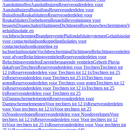
Aansluitmoffen
Aansluitbuizen
Reserveonderdelen voor
Aansluitbuizen
Buissifons
Reserveonderdelen voor
Buissifons
Reukafsluiters
Reserveonderdelen voor
Reukafsluiters
Toebehoren
Beugels
Bevestigingen voor
beugels
Draagschalen
Sluitingen
Dichtingen
Ruwbouwbeschermingen
V
geluidsisolatie en
vochtbescherming
Brandpreventie
Plafondafsluitsystemen
Geluidsisolat
voor contactgeluidsontkoppeling
Isolaties voor
contactgeluidsontkoppeling en
luchtgeluidsisolatie
Vochtbescherming
Dichtingen
Beluchtingsventielen
voor afvoer
Beluchtingsventielen
Reserveonderdelen voor
Beluchtingsventielen
Energiebesparende ventielen
Geberit Pluvia
dakafvoer
Trechters
Reserveonderdelen voor Trechters
Trechters tot
12 l/s
Reserveonderdelen voor Trechters tot 12 l/s
Trechters tot 25
l/s
Reserveonderdelen voor Trechters tot 25 l/s
Trechters voor
goten
Reserveonderdelen voor Trechters voor goten
Trechters tot 12
l/s
Reserveonderdelen voor Trechters tot 12 l/s
Trechters tot 25
l/s
Reserveonderdelen voor Trechters tot 25
l/s
Dampschermelementen
Reserveonderdelen voor
Dampschermelementen
Voor trechters tot 12 l/s
Reserveonderdelen
voor Voor trechters tot 12 l/s
Voor trechters tot 25
l/s
Noodoverlopen
Reserveonderdelen voor Noodoverlopen
Voor
trechters tot 12 l/s
Reserveonderdelen voor Voor trechters tot 12
l/s
Voor trechters tot 25 l/s
Reserveonderdelen voor Voor trechters tot
25 l/s
Bevestigingen
Bevestigingssysteem d40–