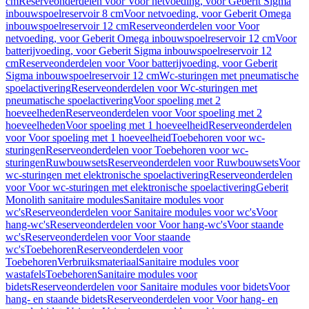
cm
Reserveonderdelen voor Voor netvoeding, voor Geberit Sigma
inbouwspoelreservoir 8 cm
Voor netvoeding, voor Geberit Omega
inbouwspoelreservoir 12 cm
Reserveonderdelen voor Voor
netvoeding, voor Geberit Omega inbouwspoelreservoir 12 cm
Voor
batterijvoeding, voor Geberit Sigma inbouwspoelreservoir 12
cm
Reserveonderdelen voor Voor batterijvoeding, voor Geberit
Sigma inbouwspoelreservoir 12 cm
Wc-sturingen met pneumatische
spoelactivering
Reserveonderdelen voor Wc-sturingen met
pneumatische spoelactivering
Voor spoeling met 2
hoeveelheden
Reserveonderdelen voor Voor spoeling met 2
hoeveelheden
Voor spoeling met 1 hoeveelheid
Reserveonderdelen
voor Voor spoeling met 1 hoeveelheid
Toebehoren voor wc-
sturingen
Reserveonderdelen voor Toebehoren voor wc-
sturingen
Ruwbouwsets
Reserveonderdelen voor Ruwbouwsets
Voor
wc-sturingen met elektronische spoelactivering
Reserveonderdelen
voor Voor wc-sturingen met elektronische spoelactivering
Geberit
Monolith sanitaire modules
Sanitaire modules voor
wc's
Reserveonderdelen voor Sanitaire modules voor wc's
Voor
hang-wc's
Reserveonderdelen voor Voor hang-wc's
Voor staande
wc's
Reserveonderdelen voor Voor staande
wc's
Toebehoren
Reserveonderdelen voor
Toebehoren
Verbruiksmateriaal
Sanitaire modules voor
wastafels
Toebehoren
Sanitaire modules voor
bidets
Reserveonderdelen voor Sanitaire modules voor bidets
Voor
hang- en staande bidets
Reserveonderdelen voor Voor hang- en