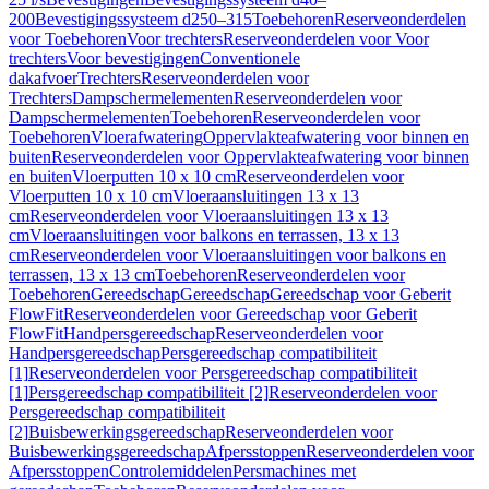
200
Bevestigingssysteem d250–315
Toebehoren
Reserveonderdelen
voor Toebehoren
Voor trechters
Reserveonderdelen voor Voor
trechters
Voor bevestigingen
Conventionele
dakafvoer
Trechters
Reserveonderdelen voor
Trechters
Dampschermelementen
Reserveonderdelen voor
Dampschermelementen
Toebehoren
Reserveonderdelen voor
Toebehoren
Vloerafwatering
Oppervlakteafwatering voor binnen en
buiten
Reserveonderdelen voor Oppervlakteafwatering voor binnen
en buiten
Vloerputten 10 x 10 cm
Reserveonderdelen voor
Vloerputten 10 x 10 cm
Vloeraansluitingen 13 x 13
cm
Reserveonderdelen voor Vloeraansluitingen 13 x 13
cm
Vloeraansluitingen voor balkons en terrassen, 13 x 13
cm
Reserveonderdelen voor Vloeraansluitingen voor balkons en
terrassen, 13 x 13 cm
Toebehoren
Reserveonderdelen voor
Toebehoren
Gereedschap
Gereedschap
Gereedschap voor Geberit
FlowFit
Reserveonderdelen voor Gereedschap voor Geberit
FlowFit
Handpersgereedschap
Reserveonderdelen voor
Handpersgereedschap
Persgereedschap compatibiliteit
[1]
Reserveonderdelen voor Persgereedschap compatibiliteit
[1]
Persgereedschap compatibiliteit [2]
Reserveonderdelen voor
Persgereedschap compatibiliteit
[2]
Buisbewerkingsgereedschap
Reserveonderdelen voor
Buisbewerkingsgereedschap
Afpersstoppen
Reserveonderdelen voor
Afpersstoppen
Controlemiddelen
Persmachines met