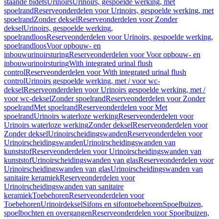
staande bidets
Urinoirs
Urinoirs, gespoelde werking, met
spoelrand
Reserveonderdelen voor Urinoirs, gespoelde werking, met
spoelrand
Zonder deksel
Reserveonderdelen voor Zonder
deksel
Urinoirs, gespoelde werking,
spoelrandloos
Reserveonderdelen voor Urinoirs, gespoelde werking,
spoelrandloos
Voor opbouw- en
inbouwurinoirsturing
Reserveonderdelen voor Voor opbouw- en
inbouwurinoirsturing
With integrated urinal flush
control
Reserveonderdelen voor With integrated urinal flush
control
Urinoirs gespoelde werking, met / voor wc-
deksel
Reserveonderdelen voor Urinoirs gespoelde werking, met /
voor wc-deksel
Zonder spoelrand
Reserveonderdelen voor Zonder
spoelrand
Met spoelrand
Reserveonderdelen voor Met
spoelrand
Urinoirs waterloze werking
Reserveonderdelen voor
Urinoirs waterloze werking
Zonder deksel
Reserveonderdelen voor
Zonder deksel
Urinoirscheidingswanden
Reserveonderdelen voor
Urinoirscheidingswanden
Urinoirscheidingswanden van
kunststof
Reserveonderdelen voor Urinoirscheidingswanden van
kunststof
Urinoirscheidingswanden van glas
Reserveonderdelen voor
Urinoirscheidingswanden van glas
Urinoirscheidingswanden van
sanitaire keramiek
Reserveonderdelen voor
Urinoirscheidingswanden van sanitaire
keramiek
Toebehoren
Reserveonderdelen voor
Toebehoren
Urinoirdeksel
Sifons en sifontoebehoren
Spoelbuizen,
spoelbochten en overgangen
Reserveonderdelen voor Spoelbuizen,