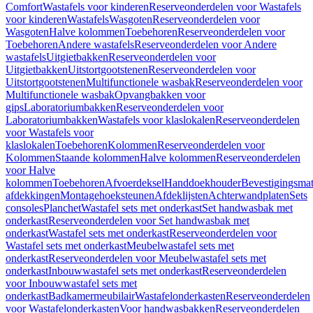
Comfort
Wastafels voor kinderen
Reserveonderdelen voor Wastafels
voor kinderen
Wastafels
Wasgoten
Reserveonderdelen voor
Wasgoten
Halve kolommen
Toebehoren
Reserveonderdelen voor
Toebehoren
Andere wastafels
Reserveonderdelen voor Andere
wastafels
Uitgietbakken
Reserveonderdelen voor
Uitgietbakken
Uitstortgootstenen
Reserveonderdelen voor
Uitstortgootstenen
Multifunctionele wasbak
Reserveonderdelen voor
Multifunctionele wasbak
Opvangbakken voor
gips
Laboratoriumbakken
Reserveonderdelen voor
Laboratoriumbakken
Wastafels voor klaslokalen
Reserveonderdelen
voor Wastafels voor
klaslokalen
Toebehoren
Kolommen
Reserveonderdelen voor
Kolommen
Staande kolommen
Halve kolommen
Reserveonderdelen
voor Halve
kolommen
Toebehoren
Afvoerdeksel
Handdoekhouder
Bevestigingsmat
afdekkingen
Montagehoeksteunen
Afdeklijsten
Achterwandplaten
Sets
consoles
Planchet
Wastafel sets met onderkast
Set handwasbak met
onderkast
Reserveonderdelen voor Set handwasbak met
onderkast
Wastafel sets met onderkast
Reserveonderdelen voor
Wastafel sets met onderkast
Meubelwastafel sets met
onderkast
Reserveonderdelen voor Meubelwastafel sets met
onderkast
Inbouwwastafel sets met onderkast
Reserveonderdelen
voor Inbouwwastafel sets met
onderkast
Badkamermeubilair
Wastafelonderkasten
Reserveonderdelen
voor Wastafelonderkasten
Voor handwasbakken
Reserveonderdelen