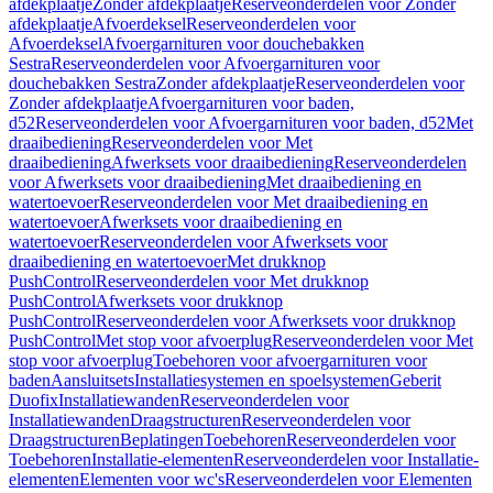
afdekplaatje
Zonder afdekplaatje
Reserveonderdelen voor Zonder
afdekplaatje
Afvoerdeksel
Reserveonderdelen voor
Afvoerdeksel
Afvoergarnituren voor douchebakken
Sestra
Reserveonderdelen voor Afvoergarnituren voor
douchebakken Sestra
Zonder afdekplaatje
Reserveonderdelen voor
Zonder afdekplaatje
Afvoergarnituren voor baden,
d52
Reserveonderdelen voor Afvoergarnituren voor baden, d52
Met
draaibediening
Reserveonderdelen voor Met
draaibediening
Afwerksets voor draaibediening
Reserveonderdelen
voor Afwerksets voor draaibediening
Met draaibediening en
watertoevoer
Reserveonderdelen voor Met draaibediening en
watertoevoer
Afwerksets voor draaibediening en
watertoevoer
Reserveonderdelen voor Afwerksets voor
draaibediening en watertoevoer
Met drukknop
PushControl
Reserveonderdelen voor Met drukknop
PushControl
Afwerksets voor drukknop
PushControl
Reserveonderdelen voor Afwerksets voor drukknop
PushControl
Met stop voor afvoerplug
Reserveonderdelen voor Met
stop voor afvoerplug
Toebehoren voor afvoergarnituren voor
baden
Aansluitsets
Installatiesystemen en spoelsystemen
Geberit
Duofix
Installatiewanden
Reserveonderdelen voor
Installatiewanden
Draagstructuren
Reserveonderdelen voor
Draagstructuren
Beplatingen
Toebehoren
Reserveonderdelen voor
Toebehoren
Installatie-elementen
Reserveonderdelen voor Installatie-
elementen
Elementen voor wc's
Reserveonderdelen voor Elementen