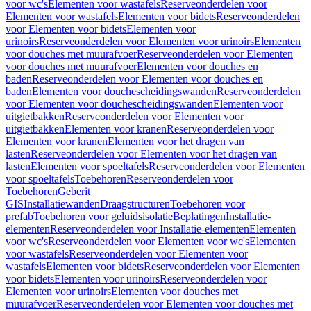
voor wc's
Elementen voor wastafels
Reserveonderdelen voor
Elementen voor wastafels
Elementen voor bidets
Reserveonderdelen
voor Elementen voor bidets
Elementen voor
urinoirs
Reserveonderdelen voor Elementen voor urinoirs
Elementen
voor douches met muurafvoer
Reserveonderdelen voor Elementen
voor douches met muurafvoer
Elementen voor douches en
baden
Reserveonderdelen voor Elementen voor douches en
baden
Elementen voor douchescheidingswanden
Reserveonderdelen
voor Elementen voor douchescheidingswanden
Elementen voor
uitgietbakken
Reserveonderdelen voor Elementen voor
uitgietbakken
Elementen voor kranen
Reserveonderdelen voor
Elementen voor kranen
Elementen voor het dragen van
lasten
Reserveonderdelen voor Elementen voor het dragen van
lasten
Elementen voor spoeltafels
Reserveonderdelen voor Elementen
voor spoeltafels
Toebehoren
Reserveonderdelen voor
Toebehoren
Geberit
GIS
Installatiewanden
Draagstructuren
Toebehoren voor
prefab
Toebehoren voor geluidsisolatie
Beplatingen
Installatie-
elementen
Reserveonderdelen voor Installatie-elementen
Elementen
voor wc's
Reserveonderdelen voor Elementen voor wc's
Elementen
voor wastafels
Reserveonderdelen voor Elementen voor
wastafels
Elementen voor bidets
Reserveonderdelen voor Elementen
voor bidets
Elementen voor urinoirs
Reserveonderdelen voor
Elementen voor urinoirs
Elementen voor douches met
muurafvoer
Reserveonderdelen voor Elementen voor douches met