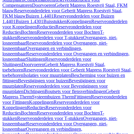
Compensatoren
Doorvoeren
Geberit Mapress Roestvrij Staal, FKM
blauw
Reserveonderdelen voor Geberit Mapress Roestvrij Staal,
FKM blauw
Buizen 1.4401
Reserveonderdelen voor Buizen
1.4401
Buizen 1.4301
Buisstukken
Koppelingen
Reserveonderdelen
voor Koppelingen
Reducties
Reserveonderdelen voor
Reducties
Bochten
Reserveonderdelen voor Bochten
T-
stukken
Reserveonderdelen voor T-stukken
Overgangen, niet-
losneembaar
Reserveonderdelen voor Overgangen, niet-
losneembaar
Overgangen en verbindingen,
losneembaar
Reserveonderdelen voor Overgangen en verbindingen,
losneembaar
Sluitingen
Reserveonderdelen voor
Sluitingen
Doorvoeren
Geberit Mapress Roestvrij Staal,
toebehoren
Reserveonderdelen voor Geberit Mapress Roestvrij Staal,
toebehoren
Isolaties voor muurplaten
Bescherming voor buizen en
fittingen
Bevestigingen voor buizen
Bevestigingen voor
muurplaten
Reserveonderdelen voor Bevestigingen voor
muurplaten
Dichtingen
Boutsets voor flensverbindingen
Geberit
Mapress Therm
Systeembuizen Therm
Fittingen
Reserveonderdelen
voor Fittingen
Koppelingen
Reserveonderdelen voor
Koppelingen
Reducties
Reserveonderdelen voor
Reducties
Bochten
Reserveonderdelen voor Bochten
T-
stukken
Reserveonderdelen voor T-stukken
Overgangen, niet-
losneembaar
Reserveonderdelen voor Overgangen, niet-
losneembaar
Overgangen en verbindingen,