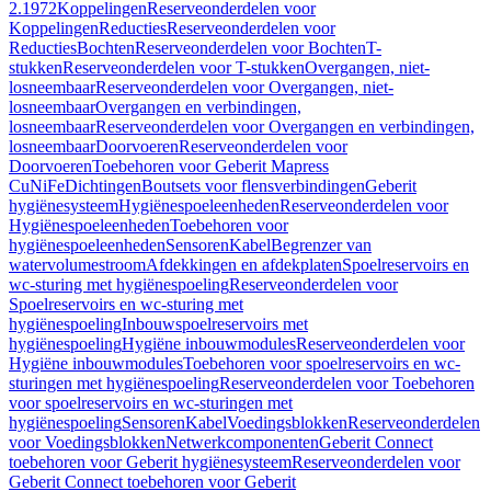
2.1972
Koppelingen
Reserveonderdelen voor
Koppelingen
Reducties
Reserveonderdelen voor
Reducties
Bochten
Reserveonderdelen voor Bochten
T-
stukken
Reserveonderdelen voor T-stukken
Overgangen, niet-
losneembaar
Reserveonderdelen voor Overgangen, niet-
losneembaar
Overgangen en verbindingen,
losneembaar
Reserveonderdelen voor Overgangen en verbindingen,
losneembaar
Doorvoeren
Reserveonderdelen voor
Doorvoeren
Toebehoren voor Geberit Mapress
CuNiFe
Dichtingen
Boutsets voor flensverbindingen
Geberit
hygiënesysteem
Hygiënespoeleenheden
Reserveonderdelen voor
Hygiënespoeleenheden
Toebehoren voor
hygiënespoeleenheden
Sensoren
Kabel
Begrenzer van
watervolumestroom
Afdekkingen en afdekplaten
Spoelreservoirs en
wc-sturing met hygiënespoeling
Reserveonderdelen voor
Spoelreservoirs en wc-sturing met
hygiënespoeling
Inbouwspoelreservoirs met
hygiënespoeling
Hygiëne inbouwmodules
Reserveonderdelen voor
Hygiëne inbouwmodules
Toebehoren voor spoelreservoirs en wc-
sturingen met hygiënespoeling
Reserveonderdelen voor Toebehoren
voor spoelreservoirs en wc-sturingen met
hygiënespoeling
Sensoren
Kabel
Voedingsblokken
Reserveonderdelen
voor Voedingsblokken
Netwerkcomponenten
Geberit Connect
toebehoren voor Geberit hygiënesysteem
Reserveonderdelen voor
Geberit Connect toebehoren voor Geberit