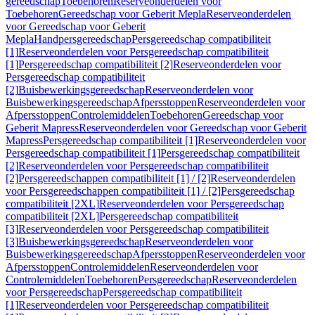
gereedschap
Toebehoren
Reserveonderdelen voor
Toebehoren
Gereedschap voor Geberit Mepla
Reserveonderdelen
voor Gereedschap voor Geberit
Mepla
Handpersgereedschap
Persgereedschap compatibiliteit
[1]
Reserveonderdelen voor Persgereedschap compatibiliteit
[1]
Persgereedschap compatibiliteit [2]
Reserveonderdelen voor
Persgereedschap compatibiliteit
[2]
Buisbewerkingsgereedschap
Reserveonderdelen voor
Buisbewerkingsgereedschap
Afpersstoppen
Reserveonderdelen voor
Afpersstoppen
Controlemiddelen
Toebehoren
Gereedschap voor
Geberit Mapress
Reserveonderdelen voor Gereedschap voor Geberit
Mapress
Persgereedschap compatibiliteit [1]
Reserveonderdelen voor
Persgereedschap compatibiliteit [1]
Persgereedschap compatibiliteit
[2]
Reserveonderdelen voor Persgereedschap compatibiliteit
[2]
Persgereedschappen compatibiliteit [1] / [2]
Reserveonderdelen
voor Persgereedschappen compatibiliteit [1] / [2]
Persgereedschap
compatibiliteit [2XL]
Reserveonderdelen voor Persgereedschap
compatibiliteit [2XL]
Persgereedschap compatibiliteit
[3]
Reserveonderdelen voor Persgereedschap compatibiliteit
[3]
Buisbewerkingsgereedschap
Reserveonderdelen voor
Buisbewerkingsgereedschap
Afpersstoppen
Reserveonderdelen voor
Afpersstoppen
Controlemiddelen
Reserveonderdelen voor
Controlemiddelen
Toebehoren
Persgereedschap
Reserveonderdelen
voor Persgereedschap
Persgereedschap compatibiliteit
[1]
Reserveonderdelen voor Persgereedschap compatibiliteit