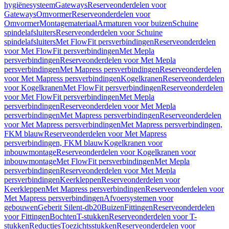
hygiënesysteem
Gateways
Reserveonderdelen voor
Gateways
Omvormer
Reserveonderdelen voor
Omvormer
Montagemateriaal
Armaturen voor buizen
Schuine
spindelafsluiters
Reserveonderdelen voor Schuine
spindelafsluiters
Met FlowFit persverbindingen
Reserveonderdelen
voor Met FlowFit persverbindingen
Met Mepla
persverbindingen
Reserveonderdelen voor Met Mepla
persverbindingen
Met Mapress persverbindingen
Reserveonderdelen
voor Met Mapress persverbindingen
Kogelkranen
Reserveonderdelen
voor Kogelkranen
Met FlowFit persverbindingen
Reserveonderdelen
voor Met FlowFit persverbindingen
Met Mepla
persverbindingen
Reserveonderdelen voor Met Mepla
persverbindingen
Met Mapress persverbindingen
Reserveonderdelen
voor Met Mapress persverbindingen
Met Mapress persverbindingen,
FKM blauw
Reserveonderdelen voor Met Mapress
persverbindingen, FKM blauw
Kogelkranen voor
inbouwmontage
Reserveonderdelen voor Kogelkranen voor
inbouwmontage
Met FlowFit persverbindingen
Met Mepla
persverbindingen
Reserveonderdelen voor Met Mepla
persverbindingen
Keerkleppen
Reserveonderdelen voor
Keerkleppen
Met Mapress persverbindingen
Reserveonderdelen voor
Met Mapress persverbindingen
Afvoersystemen voor
gebouwen
Geberit Silent-db20
Buizen
Fittingen
Reserveonderdelen
voor Fittingen
Bochten
T-stukken
Reserveonderdelen voor T-
stukken
Reducties
Toezichtsstukken
Reserveonderdelen voor