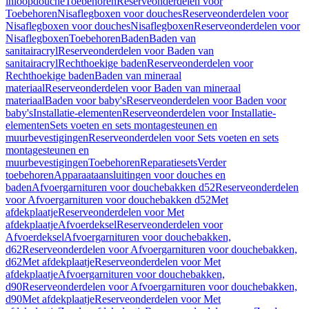
inloopdouche
Toebehoren
Reserveonderdelen voor
Toebehoren
Nisaflegboxen voor douches
Reserveonderdelen voor
Nisaflegboxen voor douches
Nisaflegboxen
Reserveonderdelen voor
Nisaflegboxen
Toebehoren
Baden
Baden van
sanitairacryl
Reserveonderdelen voor Baden van
sanitairacryl
Rechthoekige baden
Reserveonderdelen voor
Rechthoekige baden
Baden van mineraal
materiaal
Reserveonderdelen voor Baden van mineraal
materiaal
Baden voor baby's
Reserveonderdelen voor Baden voor
baby's
Installatie-elementen
Reserveonderdelen voor Installatie-
elementen
Sets voeten en sets montagesteunen en
muurbevestigingen
Reserveonderdelen voor Sets voeten en sets
montagesteunen en
muurbevestigingen
Toebehoren
Reparatiesets
Verder
toebehoren
Apparaataansluitingen voor douches en
baden
Afvoergarnituren voor douchebakken d52
Reserveonderdelen
voor Afvoergarnituren voor douchebakken d52
Met
afdekplaatje
Reserveonderdelen voor Met
afdekplaatje
Afvoerdeksel
Reserveonderdelen voor
Afvoerdeksel
Afvoergarnituren voor douchebakken,
d62
Reserveonderdelen voor Afvoergarnituren voor douchebakken,
d62
Met afdekplaatje
Reserveonderdelen voor Met
afdekplaatje
Afvoergarnituren voor douchebakken,
d90
Reserveonderdelen voor Afvoergarnituren voor douchebakken,
d90
Met afdekplaatje
Reserveonderdelen voor Met