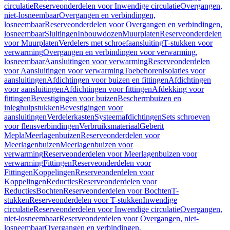
circulatie
Reserveonderdelen voor Inwendige circulatie
Overgangen,
niet-losneembaar
Overgangen en verbindingen,
losneembaar
Reserveonderdelen voor Overgangen en verbindingen,
losneembaar
Sluitingen
Inbouwdozen
Muurplaten
Reserveonderdelen
voor Muurplaten
Verdelers met schroefaansluiting
T-stukken voor
verwarming
Overgangen en verbindingen voor verwarming,
losneembaar
Aansluitingen voor verwarming
Reserveonderdelen
voor Aansluitingen voor verwarming
Toebehoren
Isolaties voor
aansluitingen
Afdichtingen voor buizen en fittingen
Afdichtingen
voor aansluitingen
Afdichtingen voor fittingen
Afdekking voor
fittingen
Bevestigingen voor buizen
Beschermbuizen en
inleghulpstukken
Bevestigingen voor
aansluitingen
Verdelerkasten
Systeemafdichtingen
Sets schroeven
voor flensverbindingen
Verbruiksmateriaal
Geberit
Mepla
Meerlagenbuizen
Reserveonderdelen voor
Meerlagenbuizen
Meerlagenbuizen voor
verwarming
Reserveonderdelen voor Meerlagenbuizen voor
verwarming
Fittingen
Reserveonderdelen voor
Fittingen
Koppelingen
Reserveonderdelen voor
Koppelingen
Reducties
Reserveonderdelen voor
Reducties
Bochten
Reserveonderdelen voor Bochten
T-
stukken
Reserveonderdelen voor T-stukken
Inwendige
circulatie
Reserveonderdelen voor Inwendige circulatie
Overgangen,
niet-losneembaar
Reserveonderdelen voor Overgangen, niet-
losneembaar
Overgangen en verbindingen,