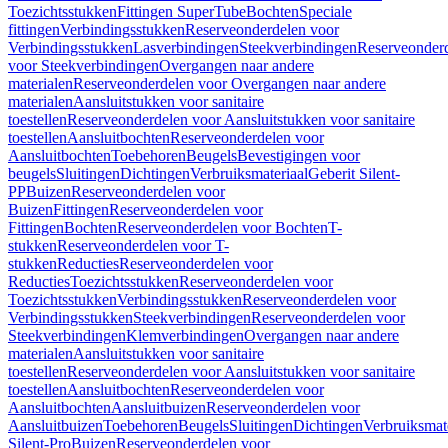
Toezichtsstukken
Fittingen SuperTube
Bochten
Speciale
fittingen
Verbindingsstukken
Reserveonderdelen voor
Verbindingsstukken
Lasverbindingen
Steekverbindingen
Reserveonder
voor Steekverbindingen
Overgangen naar andere
materialen
Reserveonderdelen voor Overgangen naar andere
materialen
Aansluitstukken voor sanitaire
toestellen
Reserveonderdelen voor Aansluitstukken voor sanitaire
toestellen
Aansluitbochten
Reserveonderdelen voor
Aansluitbochten
Toebehoren
Beugels
Bevestigingen voor
beugels
Sluitingen
Dichtingen
Verbruiksmateriaal
Geberit Silent-
PP
Buizen
Reserveonderdelen voor
Buizen
Fittingen
Reserveonderdelen voor
Fittingen
Bochten
Reserveonderdelen voor Bochten
T-
stukken
Reserveonderdelen voor T-
stukken
Reducties
Reserveonderdelen voor
Reducties
Toezichtsstukken
Reserveonderdelen voor
Toezichtsstukken
Verbindingsstukken
Reserveonderdelen voor
Verbindingsstukken
Steekverbindingen
Reserveonderdelen voor
Steekverbindingen
Klemverbindingen
Overgangen naar andere
materialen
Aansluitstukken voor sanitaire
toestellen
Reserveonderdelen voor Aansluitstukken voor sanitaire
toestellen
Aansluitbochten
Reserveonderdelen voor
Aansluitbochten
Aansluitbuizen
Reserveonderdelen voor
Aansluitbuizen
Toebehoren
Beugels
Sluitingen
Dichtingen
Verbruiksmat
Silent-Pro
Buizen
Reserveonderdelen voor