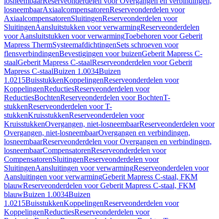
losneembaar
Reserveonderdelen voor Overgangen en verbindingen,
losneembaar
Axiaalcompensatoren
Reserveonderdelen voor
Axiaalcompensatoren
Sluitingen
Reserveonderdelen voor
Sluitingen
Aansluitstukken voor verwarming
Reserveonderdelen
voor Aansluitstukken voor verwarming
Toebehoren voor Geberit
Mapress Therm
Systeemafdichtingen
Sets schroeven voor
flensverbindingen
Bevestigingen voor buizen
Geberit Mapress C-
staal
Geberit Mapress C-staal
Reserveonderdelen voor Geberit
Mapress C-staal
Buizen 1.0034
Buizen
1.0215
Buisstukken
Koppelingen
Reserveonderdelen voor
Koppelingen
Reducties
Reserveonderdelen voor
Reducties
Bochten
Reserveonderdelen voor Bochten
T-
stukken
Reserveonderdelen voor T-
stukken
Kruisstukken
Reserveonderdelen voor
Kruisstukken
Overgangen, niet-losneembaar
Reserveonderdelen voor
Overgangen, niet-losneembaar
Overgangen en verbindingen,
losneembaar
Reserveonderdelen voor Overgangen en verbindingen,
losneembaar
Compensatoren
Reserveonderdelen voor
Compensatoren
Sluitingen
Reserveonderdelen voor
Sluitingen
Aansluitingen voor verwarming
Reserveonderdelen voor
Aansluitingen voor verwarming
Geberit Mapress C-staal, FKM
blauw
Reserveonderdelen voor Geberit Mapress C-staal, FKM
blauw
Buizen 1.0034
Buizen
1.0215
Buisstukken
Koppelingen
Reserveonderdelen voor
Koppelingen
Reducties
Reserveonderdelen voor