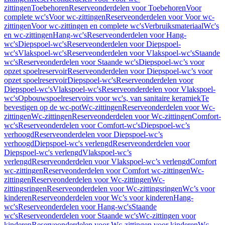
zittingen
Toebehoren
Reserveonderdelen voor Toebehoren
Voor
complete wc's
Voor wc-zittingen
Reserveonderdelen voor Voor wc-
zittingen
Voor wc-zittingen en complete wc's
Verbruiksmateriaal
Wc's
en wc-zittingen
Hang-wc's
Reserveonderdelen voor Hang-
wc's
Diepspoel-wc's
Reserveonderdelen voor Diepspoel-
wc's
Vlakspoel-wc's
Reserveonderdelen voor Vlakspoel-wc's
Staande
wc's
Reserveonderdelen voor Staande wc's
Diepspoel-wc’s voor
opzet spoelreservoir
Reserveonderdelen voor Diepspoel-wc’s voor
opzet spoelreservoir
Diepspoel-wc's
Reserveonderdelen voor
Diepspoel-wc's
Vlakspoel-wc's
Reserveonderdelen voor Vlakspoel-
wc's
Opbouwspoelreservoirs voor wc's, van sanitaire keramiek
Te
bevestigen op de wc-pot
Wc-zittingen
Reserveonderdelen voor Wc-
zittingen
Wc-zittingen
Reserveonderdelen voor Wc-zittingen
Comfort-
wc's
Reserveonderdelen voor Comfort-wc's
Diepspoel-wc’s
verhoogd
Reserveonderdelen voor Diepspoel-wc’s
verhoogd
Diepspoel-wc's verlengd
Reserveonderdelen voor
Diepspoel-wc's verlengd
Vlakspoel-wc’s
verlengd
Reserveonderdelen voor Vlakspoel-wc’s verlengd
Comfort
wc-zittingen
Reserveonderdelen voor Comfort wc-zittingen
Wc-
zittingen
Reserveonderdelen voor Wc-zittingen
Wc-
zittingsringen
Reserveonderdelen voor Wc-zittingsringen
Wc’s voor
kinderen
Reserveonderdelen voor Wc’s voor kinderen
Hang-
wc's
Reserveonderdelen voor Hang-wc's
Staande
wc's
Reserveonderdelen voor Staande wc's
Wc-zittingen voor
kinderen
Reserveonderdelen voor Wc-zittingen voor kinderen
Wc-