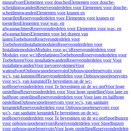
muurafvoer
Elementen voor douches
Elementen voor douche-
scheidingswanden
Reserveonderdelen voor Elementen voor douche-
scheidingswanden
Elementen voor kranen en
toestellen
Reserveonderdelen voor Elementen voor kranen en
toestellen
Elementen voor was- en
afwasmachines
Reserveonderdelen voor Elementen voor was- en
afwasmachines
Elementen voor het dragen van
lasten
Toebehoren
Reserveonderdelen voor
Toebehoren
Installatiemodules
Reserveonderdelen voor
Installatiemodules
Modules voor wc's
Reserveonderdelen voor
Modules voor wc's
Beplatingen
Toebehoren
Reserveonderdelen voor
Toebehoren
Voor installatiewanden
Reserveonderdelen voor Voor
installatiewanden
Voor toevoersystemen
Voor
waterafvoer
Opbouwspoelreservoirs
Opbouwspoelreservoirs voor
wc's, van kunststof
Reserveonderdelen voor Opbouwspoelreservoirs
voor wc's, van kunststof
Te bevestigen op de wc-
pot
Reserveonderdelen voor Te bevestigen op de wc-pot
Voor hoge
opstelling
Reserveonderdelen voor Voor hoge opstelling
Voor lage en
halfhoge opstelling
Reserveonderdelen voor Voor lage en halfhoge
opstelling
Opbouwspoelreservoirs voor wc's, van sanitaire
keramiek
Reserveonderdelen voor Opbouwspoelreservoirs voor
wc's, van sanitaire keramiek
Te bevestigen op de wc-
pot
Reserveonderdelen voor Te bevestigen op de wc-pot
Spoelbuizen
voor opbouwspoelreservoirs
Reserveonderdelen voor Spoelbuizen
voor opbouwspoelreservoirs
Voor hoge opstelling
Reserveonderdelen