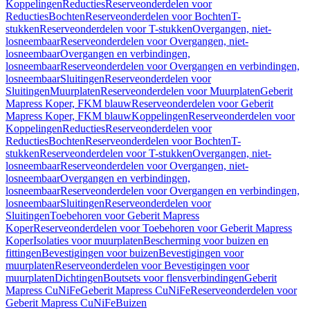
Koppelingen
Reducties
Reserveonderdelen voor
Reducties
Bochten
Reserveonderdelen voor Bochten
T-
stukken
Reserveonderdelen voor T-stukken
Overgangen, niet-
losneembaar
Reserveonderdelen voor Overgangen, niet-
losneembaar
Overgangen en verbindingen,
losneembaar
Reserveonderdelen voor Overgangen en verbindingen,
losneembaar
Sluitingen
Reserveonderdelen voor
Sluitingen
Muurplaten
Reserveonderdelen voor Muurplaten
Geberit
Mapress Koper, FKM blauw
Reserveonderdelen voor Geberit
Mapress Koper, FKM blauw
Koppelingen
Reserveonderdelen voor
Koppelingen
Reducties
Reserveonderdelen voor
Reducties
Bochten
Reserveonderdelen voor Bochten
T-
stukken
Reserveonderdelen voor T-stukken
Overgangen, niet-
losneembaar
Reserveonderdelen voor Overgangen, niet-
losneembaar
Overgangen en verbindingen,
losneembaar
Reserveonderdelen voor Overgangen en verbindingen,
losneembaar
Sluitingen
Reserveonderdelen voor
Sluitingen
Toebehoren voor Geberit Mapress
Koper
Reserveonderdelen voor Toebehoren voor Geberit Mapress
Koper
Isolaties voor muurplaten
Bescherming voor buizen en
fittingen
Bevestigingen voor buizen
Bevestigingen voor
muurplaten
Reserveonderdelen voor Bevestigingen voor
muurplaten
Dichtingen
Boutsets voor flensverbindingen
Geberit
Mapress CuNiFe
Geberit Mapress CuNiFe
Reserveonderdelen voor
Geberit Mapress CuNiFe
Buizen