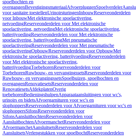
spoelbochten en
overgangen
Bevestigingsmateriaal
Afvoerpluggen
Spoelverdeler
Aanslu
voor sanitaire toestellen
Urinoirsturingen
Inbouw
Reserveonderdelen
voor Inbouw
Met elektronische spoelactivering,
netvoeding
Reserveonderdelen voor Met elektronische
spoelactivering, netvoeding
Met elektronische spoelactivering,
batterijvoeding
Reserveonderdelen voor Met elektronische
spoelactivering, batterijvoeding
Met pneumatische
spoelactivering
Reserveonderdelen voor Met pneumatische
spoelactivering
Opbouw
Reserveonderdelen voor Opbouw
Met
elektronische spoelactivering, batterijvoeding
Reserveonderdelen
voor Met elektronische spoelactivering,
batterijvoeding
Toebehoren
Reserveonderdelen voor
Toebehoren
Ruwbouw- en vervangingssets
Reserveonderdelen voor
Ruwbouw- en vervangingssets
Spoelbuizen, spoelbochten en
overgangen
Renovatiesets
Reserveonderdelen voor
Renovatiesets
Afdekplaten
Overig
toebehoren
Bedieningshulpen
Apparaataansluitingen voor wc's,
urinoirs en bidets
Afvoergarnituren voor wc's en
slophoppers
Reserveonderdelen voor Afvoergarnituren voor wc's en
slophoppers
Sifons
Reserveonderdelen voor
Sifons
Aansluitbochten
Reserveonderdelen voor
Aansluitbochten
Afvoermanchet
Reserveonderdelen voor
Afvoermanchet
Aansluitsets
Reserveonderdelen voor
Aansluitsets
Verlengstukken voor spoelbocht
Reserveonderdelen