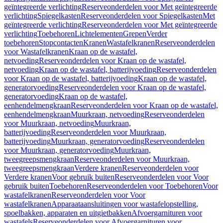
geïntegreerde verlichting
Reserveonderdelen voor Met geïntegreerde
verlichting
Spiegelkasten
Reserveonderdelen voor Spiegelkasten
Met
geïntegreerde verlichting
Reserveonderdelen voor Met geïntegreerde
verlichting
Toebehoren
Lichtelementen
Grepen
Verder
toebehoren
Stopcontacten
Kranen
Wastafelkranen
Reserveonderdelen
voor Wastafelkranen
Kraan op de wastafel,
netvoeding
Reserveonderdelen voor Kraan op de wastafel,
netvoeding
Kraan op de wastafel, batterijvoeding
Reserveonderdelen
voor Kraan op de wastafel, batterijvoeding
Kraan op de wastafel,
generatorvoeding
Reserveonderdelen voor Kraan op de wastafel,
generatorvoeding
Kraan op de wastafel,
eenhendelmengkraan
Reserveonderdelen voor Kraan op de wastafel,
eenhendelmengkraan
Muurkraan, netvoeding
Reserveonderdelen
voor Muurkraan, netvoeding
Muurkraan,
batterijvoeding
Reserveonderdelen voor Muurkraan,
batterijvoeding
Muurkraan, generatorvoeding
Reserveonderdelen
voor Muurkraan, generatorvoeding
Muurkraan,
tweegreepsmengkraan
Reserveonderdelen voor Muurkraan,
tweegreepsmengkraan
Verdere kranen
Reserveonderdelen voor
Verdere kranen
Voor gebruik buiten
Reserveonderdelen voor Voor
gebruik buiten
Toebehoren
Reserveonderdelen voor Toebehoren
Voor
wastafelkranen
Reserveonderdelen voor Voor
wastafelkranen
Apparaataansluitingen voor wastafelopstelling,
spoelbakken, apparaten en uitgietbakken
Afvoergarnituren voor
wastafels
Reserveonderdelen voor Afvoergarnituren voor