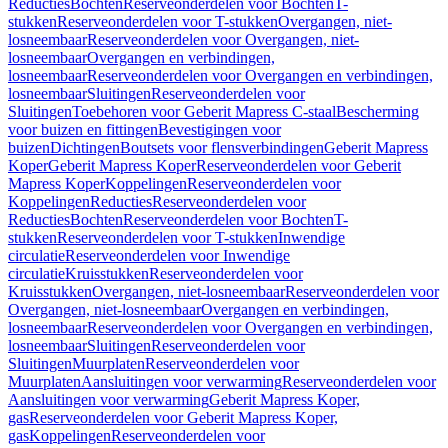
Reducties
Bochten
Reserveonderdelen voor Bochten
T-
stukken
Reserveonderdelen voor T-stukken
Overgangen, niet-
losneembaar
Reserveonderdelen voor Overgangen, niet-
losneembaar
Overgangen en verbindingen,
losneembaar
Reserveonderdelen voor Overgangen en verbindingen,
losneembaar
Sluitingen
Reserveonderdelen voor
Sluitingen
Toebehoren voor Geberit Mapress C-staal
Bescherming
voor buizen en fittingen
Bevestigingen voor
buizen
Dichtingen
Boutsets voor flensverbindingen
Geberit Mapress
Koper
Geberit Mapress Koper
Reserveonderdelen voor Geberit
Mapress Koper
Koppelingen
Reserveonderdelen voor
Koppelingen
Reducties
Reserveonderdelen voor
Reducties
Bochten
Reserveonderdelen voor Bochten
T-
stukken
Reserveonderdelen voor T-stukken
Inwendige
circulatie
Reserveonderdelen voor Inwendige
circulatie
Kruisstukken
Reserveonderdelen voor
Kruisstukken
Overgangen, niet-losneembaar
Reserveonderdelen voor
Overgangen, niet-losneembaar
Overgangen en verbindingen,
losneembaar
Reserveonderdelen voor Overgangen en verbindingen,
losneembaar
Sluitingen
Reserveonderdelen voor
Sluitingen
Muurplaten
Reserveonderdelen voor
Muurplaten
Aansluitingen voor verwarming
Reserveonderdelen voor
Aansluitingen voor verwarming
Geberit Mapress Koper,
gas
Reserveonderdelen voor Geberit Mapress Koper,
gas
Koppelingen
Reserveonderdelen voor