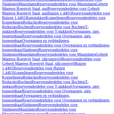
Sluitingen
Muurplaten
Reserveonderdelen voor Muurplaten
Geberit
Mapress Roestvrij Staal, gas
Reserveonderdelen voor Geberit
Mapress Roestvrij Staal, gas
Buizen 1.4401
Reserveonderdelen voor
Buizen 1.4401
Buisstukken
Koppelingen
Reserveonderdelen voor
Koppelingen
Reducties
Reserveonderdelen voor
Reducties
Bochten
Reserveonderdelen voor Bochten
T-
stukken
Reserveonderdelen voor T-stukken
Overgangen, niet-
losneembaar
Reserveonderdelen voor Overgangen, niet-
losneembaar
Overgangen en verbindingen,
losneembaar
Reserveonderdelen voor Overgangen en verbindingen,
losneembaar
Sluitingen
Reserveonderdelen voor
Sluitingen
Muurplaten
Reserveonderdelen voor Muurplaten
Geberit
Mapress Roestvrij Staal, siliconenvrij
Reserveonderdelen voor
Geberit Mapress Roestvrij Staal, siliconenvrij
Buizen
1.4401
Reserveonderdelen voor Buizen
1.4401
Koppelingen
Reserveonderdelen voor
Koppelingen
Reducties
Reserveonderdelen voor
Reducties
Bochten
Reserveonderdelen voor Bochten
T-
stukken
Reserveonderdelen voor T-stukken
Overgangen, niet-
losneembaar
Reserveonderdelen voor Overgangen, niet-
losneembaar
Overgangen en verbindingen,
losneembaar
Reserveonderdelen voor Overgangen en verbindingen,
losneembaar
Sluitingen
Reserveonderdelen voor
Sluitingen
Muurplaten
Reserveonderdelen voor
Muurplaten
Compensatoren
Reserveonderdelen voor