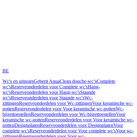
BE
Wc's en urinoirs
Geberit AquaClean douche-wc’s
Complete
wc's
Reserveonderdelen voor Complete wc's
Hang-
wc's
Reserveonderdelen voor Hang-wc's
Staande
wc's
Reserveonderdelen voor Staande wc's
Wc-
zittingen
Reserveonderdelen voor Wc-zittingen
Voor keramische wc-
potten
Reserveonderdelen voor Voor keramische wc-potten
Wc-
bijzettoestellen
Reserveonderdelen voor Wc-bijzettoestellen
Voor
keramische wc-potten
Reserveonderdelen voor Voor keramische wc-
potten
Designplaten
Reserveonderdelen voor Designplaten
Voor
complete wc's
Reserveonderdelen voor Voor complete wc's
Voor wc-
zittingen
Reserveonderdelen voor Voor wc-