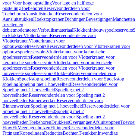
voor Voor hoge opstelling
Voor lage en halfhoge
opstelling
Toebehoren
Reserveonderdelen voor
Toebehoren
Aansluitstukken
Reserveonderdelen voor
Aansluitstukken
Hoekstopkranen
Dichtingen
Bevestigingen
Manchetten
rozetten en
debietmoderatoren
Verbruiksmateriaal
Klokken
Inbouwspoelreservoirs
en klokken
Vlotterkranen
Reserveonderdelen voor
Vlotterkranen
Vlotterkranen voor
opbouwspoelreservoirs
Reserveonderdelen voor Vlotterkranen voor
opbouwspoelreservoirs
Vlotterkranen voor keramische
spoelreservoirs
Reserveonderdelen voor Vlotterkranen voor
keramische spoelreservoirs
Vlotterkranen voor universeele
spoelreservoirs
Reserveonderdelen voor Vlotterkranen voor
universeele spoelreservoirs
Klokken
Reserveonderdelen voor
Klokken
Spoel-stop spoeling
Reserveonderdelen voor Spoel-stop
spoeling
Spoeling met 1 hoeveelheid
Reserveonderdelen voor
Spoeling met 1 hoeveelheid
Spoeling met 2
hoeveelheden
Reserveonderdelen voor Spoeling met 2
hoeveelheden
Binnenwerken
Reserveonderdelen voor
Binnenwerken
Spoeling met 1 hoeveelheid
Reserveonderdelen voor
Spoeling met 1 hoeveelheid
Spoeling met 2
hoeveelheden
Reserveonderdelen voor Spoeling met 2
hoeveelheden
Toebehoren
Drukkers
Overgangen
Afsluitstoppen
Toevoe
FlowFit
Meerlagenbuizen
Fittingen
Reserveonderdelen voor
Fittingen
Koppelingen
Reducties
Bochten
T-stukken
Inwendige