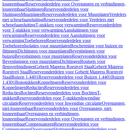
losneembaar
Reserveonderdelen voor Overgangen en verbindingen,
losneembaar
Sluitingen
Reserveonderdelen voor
Sluitingen
Muurplaten
Reserveonderdelen voor Muurplaten
Verdelers
met schroefaansluiting
Reserveonderdelen voor Verdelers met
schroefaansluiting
T-stukken voor verwarming
Reserveonderdelen
voor T-stukken voor verwarming
Aansluitingen voor
verwarming
Reserveonderdelen voor Aansluitingen voor
verwarming
Toebehoren
Reserveonderdelen voor
Toebehoren
Isolaties voor muurplaten
Bescherming voor buizen en
fittingen
Dichtingen voor muurplaten
Bevestigingen voor
buizen
Bevestigingen voor muurplaten
Reserveonderdelen voor
Bevestigingen voor muurplaten
Dichtingen
Boutsets voor
flensverbindingen
Geberit Mapress Roestvrij Staal
Geberit Mapress
Roestvrij Staal
Reserveonderdelen voor Geberit Mapress Roestvrij
Staal
Buizen 1.4401
Reserveonderdelen voor Buizen 1.4401
Buizen
1.4301
Buisstukken
Koppelingen
Reserveonderdelen voor
Koppelingen
Reducties
Reserveonderdelen voor
Reducties
Bochten
Reserveonderdelen voor Bochten
T-
stukken
Reserveonderdelen voor T-stukken
Inwendige
circulatie
Reserveonderdelen voor Inwendige circulatie
Overgangen,
niet-losneembaar
Reserveonderdelen voor Overgangen, niet-
losneembaar
Overgangen en verbindingen,
losneembaar
Reserveonderdelen voor Overgangen en verbindingen,
losneembaar
Compensatoren
Reserveonderdelen voor
Compensatoren
Doorvoeren
Sluitingen
Reserveonderdelen voor