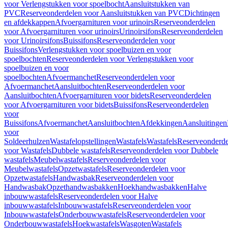
voor Verlengstukken voor spoelbocht
Aansluitstukken van
PVC
Reserveonderdelen voor Aansluitstukken van PVC
Dichtingen
en afdekkappen
Afvoergarnituren voor urinoirs
Reserveonderdelen
voor Afvoergarnituren voor urinoirs
Urinoirsifons
Reserveonderdelen
voor Urinoirsifons
Buissifons
Reserveonderdelen voor
Buissifons
Verlengstukken voor spoelbuizen en voor
spoelbochten
Reserveonderdelen voor Verlengstukken voor
spoelbuizen en voor
spoelbochten
Afvoermanchet
Reserveonderdelen voor
Afvoermanchet
Aansluitbochten
Reserveonderdelen voor
Aansluitbochten
Afvoergarnituren voor bidets
Reserveonderdelen
voor Afvoergarnituren voor bidets
Buissifons
Reserveonderdelen
voor
Buissifons
Afvoermanchet
Aansluitbochten
Afdekkingen
Aansluitingen
voor
Soldeerhulzen
Wastafelopstellingen
Wastafels
Wastafels
Reserveonderde
voor Wastafels
Dubbele wastafels
Reserveonderdelen voor Dubbele
wastafels
Meubelwastafels
Reserveonderdelen voor
Meubelwastafels
Opzetwastafels
Reserveonderdelen voor
Opzetwastafels
Handwasbak
Reserveonderdelen voor
Handwasbak
Opzethandwasbakken
Hoekhandwasbakken
Halve
inbouwwastafels
Reserveonderdelen voor Halve
inbouwwastafels
Inbouwwastafels
Reserveonderdelen voor
Inbouwwastafels
Onderbouwwastafels
Reserveonderdelen voor
Onderbouwwastafels
Hoekwastafels
Wasgoten
Wastafels