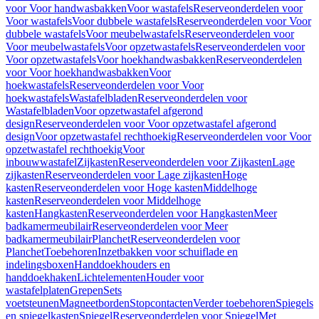
voor Voor handwasbakken
Voor wastafels
Reserveonderdelen voor
Voor wastafels
Voor dubbele wastafels
Reserveonderdelen voor Voor
dubbele wastafels
Voor meubelwastafels
Reserveonderdelen voor
Voor meubelwastafels
Voor opzetwastafels
Reserveonderdelen voor
Voor opzetwastafels
Voor hoekhandwasbakken
Reserveonderdelen
voor Voor hoekhandwasbakken
Voor
hoekwastafels
Reserveonderdelen voor Voor
hoekwastafels
Wastafelbladen
Reserveonderdelen voor
Wastafelbladen
Voor opzetwastafel afgerond
design
Reserveonderdelen voor Voor opzetwastafel afgerond
design
Voor opzetwastafel rechthoekig
Reserveonderdelen voor Voor
opzetwastafel rechthoekig
Voor
inbouwwastafel
Zijkasten
Reserveonderdelen voor Zijkasten
Lage
zijkasten
Reserveonderdelen voor Lage zijkasten
Hoge
kasten
Reserveonderdelen voor Hoge kasten
Middelhoge
kasten
Reserveonderdelen voor Middelhoge
kasten
Hangkasten
Reserveonderdelen voor Hangkasten
Meer
badkamermeubilair
Reserveonderdelen voor Meer
badkamermeubilair
Planchet
Reserveonderdelen voor
Planchet
Toebehoren
Inzetbakken voor schuiflade en
indelingsboxen
Handdoekhouders en
handdoekhaken
Lichtelementen
Houder voor
wastafelplaten
Grepen
Sets
voetsteunen
Magneetborden
Stopcontacten
Verder toebehoren
Spiegels
en spiegelkasten
Spiegel
Reserveonderdelen voor Spiegel
Met