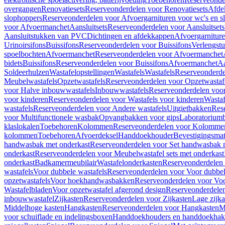
overgangen
Renovatiesets
Reserveonderdelen voor Renovatiesets
Afde
slophoppers
Reserveonderdelen voor Afvoergarnituren voor wc's en s
voor Afvoermanchet
Aansluitsets
Reserveonderdelen voor Aansluitsets
Aansluitstukken van PVC
Dichtingen en afdekkappen
Afvoergarniture
Urinoirsifons
Buissifons
Reserveonderdelen voor Buissifons
Verlengst
spoelbochten
Afvoermanchet
Reserveonderdelen voor Afvoermanchet
bidets
Buissifons
Reserveonderdelen voor Buissifons
Afvoermanchet
Aa
Soldeerhulzen
Wastafelopstellingen
Wastafels
Wastafels
Reserveonderde
Meubelwastafels
Opzetwastafels
Reserveonderdelen voor Opzetwastaf
voor Halve inbouwwastafels
Inbouwwastafels
Reserveonderdelen voo
voor kinderen
Reserveonderdelen voor Wastafels voor kinderen
Wastaf
wastafels
Reserveonderdelen voor Andere wastafels
Uitgietbakken
Res
voor Multifunctionele wasbak
Opvangbakken voor gips
Laboratorium
klaslokalen
Toebehoren
Kolommen
Reserveonderdelen voor Kolomme
kolommen
Toebehoren
Afvoerdeksel
Handdoekhouder
Bevestigingsmat
handwasbak met onderkast
Reserveonderdelen voor Set handwasbak 
onderkast
Reserveonderdelen voor Meubelwastafel sets met onderkast
onderkast
Badkamermeubilair
Wastafelonderkasten
Reserveonderdelen 
wastafels
Voor dubbele wastafels
Reserveonderdelen voor Voor dubbel
opzetwastafels
Voor hoekhandwasbakken
Reserveonderdelen voor V
Wastafelbladen
Voor opzetwastafel afgerond design
Reserveonderdelen
inbouwwastafel
Zijkasten
Reserveonderdelen voor Zijkasten
Lage zijka
Middelhoge kasten
Hangkasten
Reserveonderdelen voor Hangkasten
M
voor schuiflade en indelingsboxen
Handdoekhouders en handdoekha