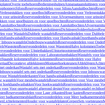
kplaten
Overig toebehoren
Bedieningshulpen
Apparaataansluitingen voor 
lophoppers
Sifons
Reserveonderdelen voor Sifons
Aansluitbochten
Reser
Verlengstukken voor spoelbocht
Reserveonderdelen voor Verlengstukke
n voor urinoirs
Reserveonderdelen voor Afvoergarnituren voor urinoirs
ukken voor spoelbuizen en voor spoelbochten
Reserveonderdelen voor V
Aansluitbochten
Reserveonderdelen voor Aansluitbochten
Afvoergarnitu
nsluitbochten
Afdekkingen
Aansluitingen
Dichtingen
Soldeerhulzen
Rese
len voor Wastafels
Dubbele wastafels
Reserveonderdelen voor Dubbele 
els
Handwasbak
Reserveonderdelen voor Handwasbak
Opzethandwasb
r Inbouwwastafels
Onderbouwwastafels
Reserveonderdelen voor Onder
els
Wasgoten
Reserveonderdelen voor Wasgoten
Halve kolommen
Toebe
erveonderdelen voor Uitgietbakken
Uitstortgootstenen
Reserveonderdele
bakken
Reserveonderdelen voor Laboratoriumbakken
Wastafels voor kla
n
Staande kolommen
Halve kolommen
Reserveonderdelen voor Halve
eriaal
Decoratieve afdekkingen
Montagehoeksteunen
Afdeklijsten
Achte
met onderkast
Wastafel sets met onderkast
Reserveonderdelen voor Wasta
Inbouwwastafel sets met onderkast
Reserveonderdelen voor Inbouwwast
voor Wastafelonderkasten
Voor handwasbakken
Reserveonderdelen vo
e wastafels
Voor meubelwastafels
Reserveonderdelen voor Voor meubel
oor hoekhandwasbakken
Voor hoekwastafels
Reserveonderdelen voor Vo
 voor Voor opzetwastafel afgerond design
Voor opzetwastafel rechthoe
sten
Reserveonderdelen voor Lage zijkasten
Hoge kasten
Reserveonderd
eer badkamermeubilair
Reserveonderdelen voor Meer badkamermeubila
ken
Lichtelementen
Houder voor wastafelplaten
Grepen
Sets voetsteunen
M