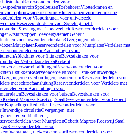
sluitstukken
Reserveonderdelen voor
uwspoelreservoirs
Spoelbuizen
Toebehoren
Vlotterkranen en
en voor opbouwspoelreservoirs
Vlotterkranen voor keramische
onderdelen voor Vlotterkranen voor universeele
eveelheid
Reserveonderdelen voor Spoeling met 1
nenwerken
Spoeling met 1 hoeveelheid
Reserveonderdelen voor
ngen
Afsluitstoppen
Toevoersystemen
Geberit
erdelen voor Inwendige circulatie
Overgangen, niet-
wdozen
Muurplaten
Reserveonderdelen voor Muurplaten
Verdelers met
eserveonderdelen voor Aansluitingen voor
ittingen
Afdekking voor fittingen
Bevestigingen voor
erbindingen
Verbruiksmateriaal
Geberit
zen voor verwarming
Fittingen
Reserveonderdelen voor
ochten
T-stukken
Reserveonderdelen voor T-stukken
Inwendige
Overgangen en verbindingen, losneembaar
Reserveonderdelen voor
elers met schroefaansluiting
Reserveonderdelen voor Verdelers met
derdelen voor Aansluitingen voor
 muurplaten
Bevestigingen voor buizen
Bevestigingen voor
aal
Geberit Mapress Roestvrij Staal
Reserveonderdelen voor Geberit
or Koppelingen
Reducties
Reserveonderdelen voor
 Inwendige circulatie
Overgangen, niet-
gangen en verbindingen,
serveonderdelen voor Muurplaten
Geberit Mapress Roestvrij Staal,
ngen
Reserveonderdelen voor
kken
Overgangen, niet-losneembaar
Reserveonderdelen voor