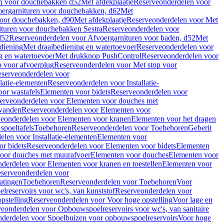
en voor douchebakken d52
Met afdekplaatje
Reserveonderdelen voor
ergarnituren voor douchebakken, d62
Met
voor douchebakken, d90
Met afdekplaatje
Reserveonderdelen voor Met
ituren voor douchebakken Sestra
Reserveonderdelen voor
d52
Reserveonderdelen voor Afvoergarnituren voor baden, d52
Met
diening
Met draaibediening en watertoevoer
Reserveonderdelen voor
g en watertoevoer
Met drukknop PushControl
Reserveonderdelen voor
p voor afvoerplug
Reserveonderdelen voor Met stop voor
serveonderdelen voor
llatie-elementen
Reserveonderdelen voor Installatie-
or wastafels
Elementen voor bidets
Reserveonderdelen voor
erveonderdelen voor Elementen voor douches met
wanden
Reserveonderdelen voor Elementen voor
eonderdelen voor Elementen voor kranen
Elementen voor het dragen
spoeltafels
Toebehoren
Reserveonderdelen voor Toebehoren
Geberit
len voor Installatie-elementen
Elementen voor
r bidets
Reserveonderdelen voor Elementen voor bidets
Elementen
oor douches met muurafvoer
Elementen voor douches
Elementen voor
derdelen voor Elementen voor kranen en toestellen
Elementen voor
serveonderdelen voor
atingen
Toebehoren
Reserveonderdelen voor Toebehoren
Voor
reservoirs voor wc's, van kunststof
Reserveonderdelen voor
pstelling
Reserveonderdelen voor Voor hoge opstelling
Voor lage en
eonderdelen voor Opbouwspoelreservoirs voor wc's, van sanitaire
derdelen voor Spoelbuizen voor opbouwspoelreservoirs
Voor hoge