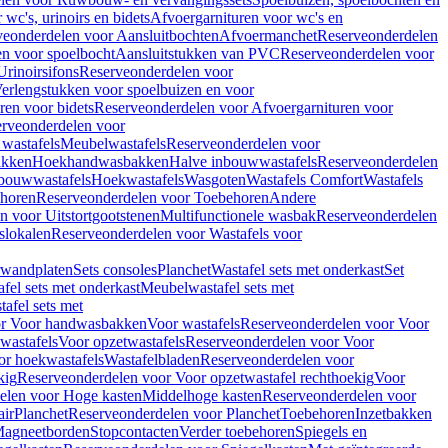
wc's, urinoirs en bidets
Afvoergarnituren voor wc's en
veonderdelen voor Aansluitbochten
Afvoermanchet
Reserveonderdelen
n voor spoelbocht
Aansluitstukken van PVC
Reserveonderdelen voor
Urinoirsifons
Reserveonderdelen voor
erlengstukken voor spoelbuizen en voor
ren voor bidets
Reserveonderdelen voor Afvoergarnituren voor
rveonderdelen voor
wastafels
Meubelwastafels
Reserveonderdelen voor
akken
Hoekhandwasbakken
Halve inbouwwastafels
Reserveonderdelen
bouwwastafels
Hoekwastafels
Wasgoten
Wastafels Comfort
Wastafels
horen
Reserveonderdelen voor Toebehoren
Andere
n voor Uitstortgootstenen
Multifunctionele wasbak
Reserveonderdelen
slokalen
Reserveonderdelen voor Wastafels voor
rwandplaten
Sets consoles
Planchet
Wastafel sets met onderkast
Set
fel sets met onderkast
Meubelwastafel sets met
afel sets met
or Voor handwasbakken
Voor wastafels
Reserveonderdelen voor Voor
wastafels
Voor opzetwastafels
Reserveonderdelen voor Voor
or hoekwastafels
Wastafelbladen
Reserveonderdelen voor
kig
Reserveonderdelen voor Voor opzetwastafel rechthoekig
Voor
elen voor Hoge kasten
Middelhoge kasten
Reserveonderdelen voor
ir
Planchet
Reserveonderdelen voor Planchet
Toebehoren
Inzetbakken
agneetborden
Stopcontacten
Verder toebehoren
Spiegels en