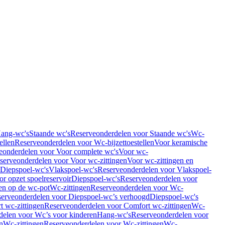
Hang-wc's
Staande wc's
Reserveonderdelen voor Staande wc's
Wc-
ellen
Reserveonderdelen voor Wc-bijzettoestellen
Voor keramische
eonderdelen voor Voor complete wc's
Voor wc-
serveonderdelen voor Voor wc-zittingen
Voor wc-zittingen en
 Diepspoel-wc's
Vlakspoel-wc's
Reserveonderdelen voor Vlakspoel-
r opzet spoelreservoir
Diepspoel-wc's
Reserveonderdelen voor
en op de wc-pot
Wc-zittingen
Reserveonderdelen voor Wc-
erveonderdelen voor Diepspoel-wc’s verhoogd
Diepspoel-wc's
t wc-zittingen
Reserveonderdelen voor Comfort wc-zittingen
Wc-
delen voor Wc’s voor kinderen
Hang-wc's
Reserveonderdelen voor
n
Wc-zittingen
Reserveonderdelen voor Wc-zittingen
Wc-