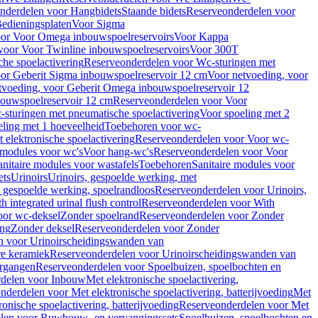
nderdelen voor Hangbidets
Staande bidets
Reserveonderdelen voor
edieningsplaten
Voor Sigma
or Voor Omega inbouwspoelreservoirs
Voor Kappa
voor Voor Twinline inbouwspoelreservoirs
Voor 300T
che spoelactivering
Reserveonderdelen voor Wc-sturingen met
or Geberit Sigma inbouwspoelreservoir 12 cm
Voor netvoeding, voor
tvoeding, voor Geberit Omega inbouwspoelreservoir 12
bouwspoelreservoir 12 cm
Reserveonderdelen voor Voor
sturingen met pneumatische spoelactivering
Voor spoeling met 2
ling met 1 hoeveelheid
Toebehoren voor wc-
 elektronische spoelactivering
Reserveonderdelen voor Voor wc-
 modules voor wc's
Voor hang-wc's
Reserveonderdelen voor Voor
anitaire modules voor wastafels
Toebehoren
Sanitaire modules voor
ets
Urinoirs
Urinoirs, gespoelde werking, met
, gespoelde werking, spoelrandloos
Reserveonderdelen voor Urinoirs,
h integrated urinal flush control
Reserveonderdelen voor With
oor wc-deksel
Zonder spoelrand
Reserveonderdelen voor Zonder
ing
Zonder deksel
Reserveonderdelen voor Zonder
n voor Urinoirscheidingswanden van
re keramiek
Reserveonderdelen voor Urinoirscheidingswanden van
ergangen
Reserveonderdelen voor Spoelbuizen, spoelbochten en
delen voor Inbouw
Met elektronische spoelactivering,
nderdelen voor Met elektronische spoelactivering, batterijvoeding
Met
ronische spoelactivering, batterijvoeding
Reserveonderdelen voor Met
len voor Ruwbouw- en vervangingssets
Spoelbuizen, spoelbochten en