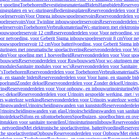
t spoeling
Toebehoren
Bevestigingsmateriaal
Bidets
Hangbidets
Reserveo
ingsplaten en wc-sturingen
Bedieningsplaten
Reserveonderdelen voor B
elreservoirs
Voor Omega inbouwspoelreservoirs
Reserveonderdelen vo
elreservoirs
Voor Twinline inbouwspoelreservoirs
Reserveonderdelen 
lreservoirs
Toebehoren
Verbruiksmateriaal
Wc-sturingen met elektronis
bouwspoelreservoir 12 cm
Reserveonderdelen voor Voor netvoeding, vo
or netvoeding, voor Geberit Sigma inbouwspoelreservoir 8 cm
Voor ne
bouwspoelreservoir 12 cm
Voor batterijvoeding, voor Geberit Sigma in
turingen met pneumatische spoelactivering
Reserveonderdelen voor Wc-
eden
Voor spoeling met 1 hoeveelheid
Reserveonderdelen voor Voor spoe
bouwsets
Reserveonderdelen voor Ruwbouwsets
Voor wc-sturingen met
e modules
Sanitaire modules voor wc's
Reserveonderdelen voor Sanitaire
's
Toebehoren
Reserveonderdelen voor Toebehoren
Verbruiksmateriaal
S
- en staande bidets
Reserveonderdelen voor Voor hang- en staande bid
spoelrand
Zonder deksel
Reserveonderdelen voor Zonder deksel
Urinoirs
ring
Reserveonderdelen voor Voor opbouw- en inbouwurinoirsturing
Wit
 wc-deksel
Reserveonderdelen voor Urinoirs gespoelde werking, met / v
rs waterloze werking
Reserveonderdelen voor Urinoirs waterloze werk
idingswanden
Urinoirscheidingswanden van kunststof
Reserveonderdele
rinoirscheidingswanden van glas
Urinoirscheidingswanden van sanitai
inoirdeksel
Sifons en sifontoebehoren
Spoelbuizen, spoelbochten en ov
tstukken voor sanitaire toestellen
Urinoirsturingen
Inbouw
Reserveonder
, netvoeding
Met elektronische spoelactivering, batterijvoeding
Reserveo
he spoelactivering
Opbouw
Reserveonderdelen voor Opbouw
Met elekt
rdelen voor Toebehoren
Ruwbouw- en vervangingssets
Reserveonderde