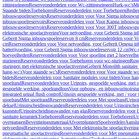
zittingsringen
Reserveonderdelen voor Wc-zittingsringen
Hurk-wc’s
Me
Staande bidets
Toebehoren
Reserveonderdelen voor Toebehoren
Bedien
inbouwspoelreservoirs
Reserveonderdelen voor Voor Sigma inbouwspo
inbouwspoelreservoirs
Reserveonderdelen voor Voor Kappa inbouwspo
inbouwspoelreservoirs
Reserveonderdelen voor Voor 300T inbouwspoe
elektronische spoelactivering
Voor netvoeding, voor Geberit Sigma in
Geberit Sigma inbouwspoelreservoir 8 cm
Reserveonderdelen voor Vo
cm
Reserveonderdelen voor Voor netvoeding, voor Geberit Omega in
batterijvoeding, voor Geberit Sigma inbouwspoelreservoir 12 cm
Wc-s
hoeveelheden
Reserveonderdelen voor Voor spoeling met 2 hoeveelh
sturingen
Reserveonderdelen voor Toebehoren voor wc-sturingen
Ruw
sturingen met elektronische spoelactivering
Geberit Monolith sanitair
hang-wc's
Voor staande wc's
Reserveonderdelen voor Voor staande wc
bidets
Reserveonderdelen voor Sanitaire modules voor bidets
Voor hang
spoelrand
Reserveonderdelen voor Urinoirs, gespoelde werking, met 
gespoelde werking, spoelrandloos
Voor opbouw- en inbouwurinoirstu
integrated urinal flush control
Urinoirs gespoelde werking, met / voor
spoelrand
Met spoelrand
Reserveonderdelen voor Met spoelrand
Urinoi
deksel
Urinoirscheidingswanden
Reserveonderdelen voor Urinoirsche
kunststof
Urinoirscheidingswanden van glas
Reserveonderdelen voor U
sanitaire keramiek
Toebehoren
Reserveonderdelen voor Toebehoren
Ur
overgangen
Bevestigingsmateriaal
Afvoerpluggen
Spoelverdeler
Aanslui
netvoeding
Reserveonderdelen voor Met elektronische spoelactivering
pneumatische spoelactivering
Reserveonderdelen voor Met pneumatisc
elektronische spoelactivering, batterijvoeding
Toebehoren
Reserveonde