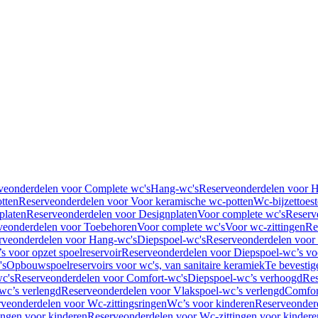
veonderdelen voor Complete wc's
Hang-wc's
Reserveonderdelen voor 
tten
Reserveonderdelen voor Voor keramische wc-potten
Wc-bijzettoest
platen
Reserveonderdelen voor Designplaten
Voor complete wc's
Reserv
veonderdelen voor Toebehoren
Voor complete wc's
Voor wc-zittingen
Re
rveonderdelen voor Hang-wc's
Diepspoel-wc's
Reserveonderdelen voor
s voor opzet spoelreservoir
Reserveonderdelen voor Diepspoel-wc’s voo
's
Opbouwspoelreservoirs voor wc's, van sanitaire keramiek
Te bevestig
c's
Reserveonderdelen voor Comfort-wc's
Diepspoel-wc’s verhoogd
Res
wc’s verlengd
Reserveonderdelen voor Vlakspoel-wc’s verlengd
Comfor
veonderdelen voor Wc-zittingsringen
Wc’s voor kinderen
Reserveonder
ingen voor kinderen
Reserveonderdelen voor Wc-zittingen voor kindere