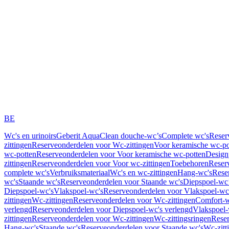
BE
Wc's en urinoirs
Geberit AquaClean douche-wc’s
Complete wc's
Reser
zittingen
Reserveonderdelen voor Wc-zittingen
Voor keramische wc-po
wc-potten
Reserveonderdelen voor Voor keramische wc-potten
Design
zittingen
Reserveonderdelen voor Voor wc-zittingen
Toebehoren
Reser
complete wc's
Verbruiksmateriaal
Wc's en wc-zittingen
Hang-wc's
Rese
wc's
Staande wc's
Reserveonderdelen voor Staande wc's
Diepspoel-wc’
Diepspoel-wc's
Vlakspoel-wc's
Reserveonderdelen voor Vlakspoel-wc
zittingen
Wc-zittingen
Reserveonderdelen voor Wc-zittingen
Comfort-w
verlengd
Reserveonderdelen voor Diepspoel-wc's verlengd
Vlakspoel-
zittingen
Reserveonderdelen voor Wc-zittingen
Wc-zittingsringen
Reser
Hang-wc's
Staande wc's
Reserveonderdelen voor Staande wc's
Wc-zitt