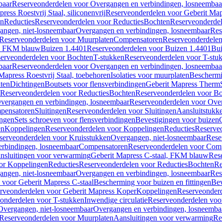
baar
Reserveonderdelen voor Overgangen en verbindingen, losneembaa
ress Roestvrij Staal, siliconenvrij
Reserveonderdelen voor Geberit Mapre
en
Reducties
Reserveonderdelen voor Reducties
Bochten
Reserveonderde
angen, niet-losneembaar
Overgangen en verbindingen, losneembaar
Res
Reserveonderdelen voor Muurplaten
Compensatoren
Reserveonderdele
al, FKM blauw
Buizen 1.4401
Reserveonderdelen voor Buizen 1.4401
Bui
erveonderdelen voor Bochten
T-stukken
Reserveonderdelen voor T-stu
baar
Reserveonderdelen voor Overgangen en verbindingen, losneembaa
apress Roestvrij Staal, toebehoren
Isolaties voor muurplaten
Beschermin
ten
Dichtingen
Boutsets voor flensverbindingen
Geberit Mapress Therm
Reserveonderdelen voor Reducties
Bochten
Reserveonderdelen voor B
vergangen en verbindingen, losneembaar
Reserveonderdelen voor Over
pensatoren
Sluitingen
Reserveonderdelen voor Sluitingen
Aansluitstukk
ingen
Sets schroeven voor flensverbindingen
Bevestigingen voor buizen
en
Koppelingen
Reserveonderdelen voor Koppelingen
Reducties
Reserveo
serveonderdelen voor Kruisstukken
Overgangen, niet-losneembaar
Rese
rbindingen, losneembaar
Compensatoren
Reserveonderdelen voor Com
nsluitingen voor verwarming
Geberit Mapress C-staal, FKM blauw
Res
or Koppelingen
Reducties
Reserveonderdelen voor Reducties
Bochten
Re
angen, niet-losneembaar
Overgangen en verbindingen, losneembaar
Res
voor Geberit Mapress C-staal
Bescherming voor buizen en fittingen
Bev
rveonderdelen voor Geberit Mapress Koper
Koppelingen
Reserveonder
onderdelen voor T-stukken
Inwendige circulatie
Reserveonderdelen voor
Overgangen, niet-losneembaar
Overgangen en verbindingen, losneemba
Reserveonderdelen voor Muurplaten
Aansluitingen voor verwarming
Re