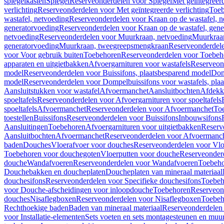
spiegelkasten
Spiegel
Reserveonderdelen voor Spiegel
Met geïntegreerd
verlichting
Reserveonderdelen voor Met geïntegreerde verlichting
Toeb
wastafel, netvoeding
Reserveonderdelen voor Kraan op de wastafel, n
generatorvoeding
Reserveonderdelen voor Kraan op de wastafel, gene
netvoeding
Reserveonderdelen voor Muurkraan, netvoeding
Muurkraan
generatorvoeding
Muurkraan, tweegreepsmengkraan
Reserveonderdel
voor Voor gebruik buiten
Toebehoren
Reserveonderdelen voor Toebeh
apparaten en uitgietbakken
Afvoergarnituren voor wastafels
Reserveond
model
Reserveonderdelen voor Buissifons, plaatsbesparend model
Dom
model
Reserveonderdelen voor Dompelbuissifons voor wastafels, pla
Aansluitstukken voor wastafel
Afvoermanchet
Aansluitbochten
Afdekk
spoeltafels
Reserveonderdelen voor Afvoergarnituren voor spoeltafels
spoeltafels
Afvoermanchet
Reserveonderdelen voor Afvoermanchet
To
toestellen
Buissifons
Reserveonderdelen voor Buissifons
Inbouwsifons
Aansluitingen
Toebehoren
Afvoergarnituren voor uitgietbakken
Reserv
Aansluitbochten
Afvoermanchet
Reserveonderdelen voor Afvoermanc
baden
Douches
Vloerafvoer voor douches
Reserveonderdelen voor Vlo
Toebehoren voor douchegoten
Vloerputten voor douche
Reserveonder
douche
Wandafvoeren
Reserveonderdelen voor Wandafvoeren
Toebeho
Douchebakken en doucheplaten
Doucheplaten van mineraal materiaal
douchesifons
Reserveonderdelen voor Specifieke douchesifons
Toebeh
voor Douche-afscheidingen voor inloopdouche
Toebehoren
Reserveon
douches
Nisaflegboxen
Reserveonderdelen voor Nisaflegboxen
Toebeh
Rechthoekige baden
Baden van mineraal materiaal
Reserveonderdelen 
voor Installatie-elementen
Sets voeten en sets montagesteunen en muu