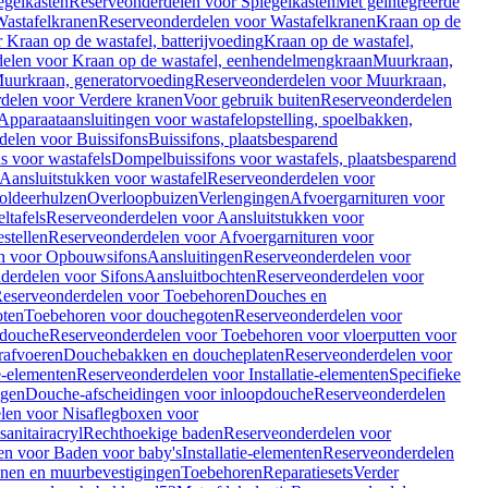
egelkasten
Reserveonderdelen voor Spiegelkasten
Met geïntegreerde
astafelkranen
Reserveonderdelen voor Wastafelkranen
Kraan op de
Kraan op de wastafel, batterijvoeding
Kraan op de wastafel,
elen voor Kraan op de wastafel, eenhendelmengkraan
Muurkraan,
uurkraan, generatorvoeding
Reserveonderdelen voor Muurkraan,
delen voor Verdere kranen
Voor gebruik buiten
Reserveonderdelen
Apparaataansluitingen voor wastafelopstelling, spoelbakken,
delen voor Buissifons
Buissifons, plaatsbesparend
s voor wastafels
Dompelbuissifons voor wastafels, plaatsbesparend
Aansluitstukken voor wastafel
Reserveonderdelen voor
oldeerhulzen
Overloopbuizen
Verlengingen
Afvoergarnituren voor
ltafels
Reserveonderdelen voor Aansluitstukken voor
stellen
Reserveonderdelen voor Afvoergarnituren voor
n voor Opbouwsifons
Aansluitingen
Reserveonderdelen voor
derdelen voor Sifons
Aansluitbochten
Reserveonderdelen voor
eserveonderdelen voor Toebehoren
Douches en
oten
Toebehoren voor douchegoten
Reserveonderdelen voor
 douche
Reserveonderdelen voor Toebehoren voor vloerputten voor
rafvoeren
Douchebakken en doucheplaten
Reserveonderdelen voor
ie-elementen
Reserveonderdelen voor Installatie-elementen
Specifieke
ngen
Douche-afscheidingen voor inloopdouche
Reserveonderdelen
len voor Nisaflegboxen voor
anitairacryl
Rechthoekige baden
Reserveonderdelen voor
en voor Baden voor baby's
Installatie-elementen
Reserveonderdelen
unen en muurbevestigingen
Toebehoren
Reparatiesets
Verder