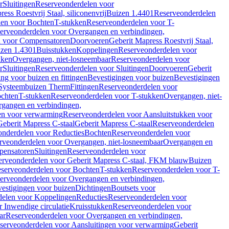
r
Sluitingen
Reserveonderdelen voor
ss Roestvrij Staal, siliconenvrij
Buizen 1.4401
Reserveonderdelen
len voor Bochten
T-stukken
Reserveonderdelen voor T-
erveonderdelen voor Overgangen en verbindingen,
n voor Compensatoren
Doorvoeren
Geberit Mapress Roestvrij Staal,
zen 1.4301
Buisstukken
Koppelingen
Reserveonderdelen voor
kken
Overgangen, niet-losneembaar
Reserveonderdelen voor
r
Sluitingen
Reserveonderdelen voor Sluitingen
Doorvoeren
Geberit
g voor buizen en fittingen
Bevestigingen voor buizen
Bevestigingen
Systeembuizen Therm
Fittingen
Reserveonderdelen voor
ochten
T-stukken
Reserveonderdelen voor T-stukken
Overgangen, niet-
gangen en verbindingen,
en voor verwarming
Reserveonderdelen voor Aansluitstukken voor
Geberit Mapress C-staal
Geberit Mapress C-staal
Reserveonderdelen
nderdelen voor Reducties
Bochten
Reserveonderdelen voor
rveonderdelen voor Overgangen, niet-losneembaar
Overgangen en
pensatoren
Sluitingen
Reserveonderdelen voor
erveonderdelen voor Geberit Mapress C-staal, FKM blauw
Buizen
serveonderdelen voor Bochten
T-stukken
Reserveonderdelen voor T-
erveonderdelen voor Overgangen en verbindingen,
estigingen voor buizen
Dichtingen
Boutsets voor
delen voor Koppelingen
Reducties
Reserveonderdelen voor
 Inwendige circulatie
Kruisstukken
Reserveonderdelen voor
ar
Reserveonderdelen voor Overgangen en verbindingen,
serveonderdelen voor Aansluitingen voor verwarming
Geberit