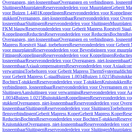
Overgangen, niet-losneembaar
Overgangen en verbindingen, losneem
Sluitingen
Muurplaten
Reserveonderdelen voor Muurplaten
Geberit Map
voor Buizen 1.4401
Koppelingen
Reserveonderdelen voor Koppeling
stukken
Overgangen, niet-losneembaar
Reserveonderdelen voor Overg
losneembaar
Sluitingen
Reserveonderdelen voor Sluitingen
Muurplaten
FKM blauw
Reserveonderdelen voor Geberit Mapress Roestvrij Sta
Koppelingen
Reducties
Reserveonderdelen voor Reducties
Bochten
Res
Overgangen, niet-losneembaar
Overgangen en verbindingen, losneem
Mapress Roestvrij Staal, toebehoren
Reserveonderdelen voor Geberit M
voor muurplaten
Reserveonderdelen voor Bevestigingen voor muurpla
Fittingen
Koppelingen
Reserveonderdelen voor Koppelingen
Reducties
losneembaar
Reserveonderdelen voor Overgangen, niet-losneembaar
O
losneembaar
Axiaalcompensatoren
Reserveonderdelen voor Axiaalcom
verwarming
Toebehoren voor Geberit Mapress Therm
Systeemafdicht
voor Geberit Mapress C-staal
Buizen 1.0034
Buizen 1.0215
Buisstukk
Bochten
T-stukken
Reserveonderdelen voor T-stukken
Kruisstukken
Re
verbindingen, losneembaar
Reserveonderdelen voor Overgangen en ve
Sluitingen
Aansluitingen voor verwarming
Reserveonderdelen voor Aa
1.0034
Buizen 1.0215
Buisstukken
Koppelingen
Reserveonderdelen vo
stukken
Overgangen, niet-losneembaar
Reserveonderdelen voor Overg
losneembaar
Sluitingen
Reserveonderdelen voor Sluitingen
Toebehoren 
flensverbindingen
Geberit Mapress Koper
Geberit Mapress Koper
Rese
Reducties
Bochten
Reserveonderdelen voor Bochten
T-stukken
Reserve
Kruisstukken
Overgangen, niet-losneembaar
Reserveonderdelen voor 
losneembaar
Sluitingen
Reserveonderdelen voor Sluitingen
Muurplaten