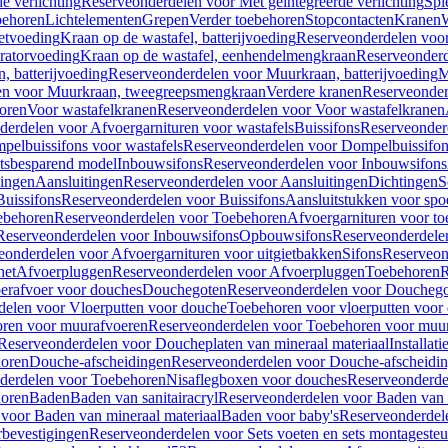
e verlichting
Reserveonderdelen voor Met geïntegreerde verlichting
Spi
ehoren
Lichtelementen
Grepen
Verder toebehoren
Stopcontacten
Kranen
W
etvoeding
Kraan op de wastafel, batterijvoeding
Reserveonderdelen voor 
ratorvoeding
Kraan op de wastafel, eenhendelmengkraan
Reserveonderd
, batterijvoeding
Reserveonderdelen voor Muurkraan, batterijvoeding
M
en voor Muurkraan, tweegreepsmengkraan
Verdere kranen
Reserveonder
oren
Voor wastafelkranen
Reserveonderdelen voor Voor wastafelkranen
erdelen voor Afvoergarnituren voor wastafels
Buissifons
Reserveonder
pelbuissifons voor wastafels
Reserveonderdelen voor Dompelbuissifon
atsbesparend model
Inbouwsifons
Reserveonderdelen voor Inbouwsifons
ingen
Aansluitingen
Reserveonderdelen voor Aansluitingen
Dichtingen
S
Buissifons
Reserveonderdelen voor Buissifons
Aansluitstukken voor spoe
ebehoren
Reserveonderdelen voor Toebehoren
Afvoergarnituren voor toe
Reserveonderdelen voor Inbouwsifons
Opbouwsifons
Reserveonderdele
eonderdelen voor Afvoergarnituren voor uitgietbakken
Sifons
Reserveon
het
Afvoerpluggen
Reserveonderdelen voor Afvoerpluggen
Toebehoren
R
erafvoer voor douches
Douchegoten
Reserveonderdelen voor Doucheg
delen voor Vloerputten voor douche
Toebehoren voor vloerputten voor
ren voor muurafvoeren
Reserveonderdelen voor Toebehoren voor muu
Reserveonderdelen voor Doucheplaten van mineraal materiaal
Installat
oren
Douche-afscheidingen
Reserveonderdelen voor Douche-afscheidi
derdelen voor Toebehoren
Nisaflegboxen voor douches
Reserveonderde
oren
Baden
Baden van sanitairacryl
Reserveonderdelen voor Baden van s
voor Baden van mineraal materiaal
Baden voor baby's
Reserveonderdel
rbevestigingen
Reserveonderdelen voor Sets voeten en sets montageste