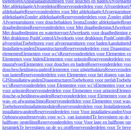
toebehoren
Apparaataansluitingen voor douches en baden
Afvoergarni
Met afdekplaatje
Afvoerdeksel
Reserveonderdelen voor Afvoerdeksel
A
afdekplaatje
Reserveonderdelen voor Met afdekplaatje
Afvoergarnitur
afdekplaatje
Zonder afdekplaatje
Reserveonderdelen voor Zonder afdek
Afvoergarnituren voor douchebakken Sestra
Zonder afdekplaatje
Reser
draaibediening
Reserveonderdelen voor Met draaibediening
Afwerkset
Met draaibediening en watertoevoer
Afwerksets voor draaibediening 
Met drukknop PushControl
Afwerksets voor drukknop PushControl
Re
afvoerplug
Toebehoren voor afvoergarnituren voor baden
Aansluitsets
Installatiewanden
Draagstructuren
Reserveonderdelen voor Draagstruc
elementen
Elementen voor wc's
Reserveonderdelen voor Elementen vo
Elementen voor bidets
Elementen voor urinoirs
Reserveonderdelen voo
muurafvoer
Elementen voor douches en baden
Reserveonderdelen voo
douchescheidingswanden
Elementen voor uitgietbakken
Reserveonderd
van lasten
Reserveonderdelen voor Elementen voor het dragen van las
GIS
Installatiewanden
Draagstructuren
Toebehoren voor prefab
Toebeho
wc's
Reserveonderdelen voor Elementen voor wc's
Elementen voor was
voor urinoirs
Reserveonderdelen voor Elementen voor urinoirs
Elemen
douche-scheidingswanden
Reserveonderdelen voor Elementen voor 
was- en afwasmachines
Reserveonderdelen voor Elementen voor was
Toebehoren
Installatiemodules
Reserveonderdelen voor Installatiemodu
installatiewanden
Reserveonderdelen voor Voor installatiewanden
Voor
Opbouwspoelreservoirs voor wc's, van kunststof
Te bevestigen op de
halfhoge opstelling
Reserveonderdelen voor Voor lage en halfhoge ops
keramiek
Te bevestigen op de wc-pot
Reserveonderdelen voor Te beve