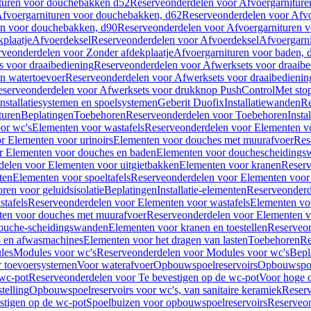
turen voor douchebakken d52
Reserveonderdelen voor Afvoergarnitur
fvoergarnituren voor douchebakken, d62
Reserveonderdelen voor Afvo
en voor douchebakken, d90
Reserveonderdelen voor Afvoergarnituren 
plaatje
Afvoerdeksel
Reserveonderdelen voor Afvoerdeksel
Afvoergarn
veonderdelen voor Zonder afdekplaatje
Afvoergarnituren voor baden, 
s voor draaibediening
Reserveonderdelen voor Afwerksets voor draaibe
en watertoevoer
Reserveonderdelen voor Afwerksets voor draaibedienin
serveonderdelen voor Afwerksets voor drukknop PushControl
Met sto
Installatiesystemen en spoelsystemen
Geberit Duofix
Installatiewanden
Re
turen
Beplatingen
Toebehoren
Reserveonderdelen voor Toebehoren
Insta
or wc's
Elementen voor wastafels
Reserveonderdelen voor Elementen vo
r Elementen voor urinoirs
Elementen voor douches met muurafvoer
Res
r Elementen voor douches en baden
Elementen voor douchescheidings
elen voor Elementen voor uitgietbakken
Elementen voor kranen
Reserv
ten
Elementen voor spoeltafels
Reserveonderdelen voor Elementen voor 
ren voor geluidsisolatie
Beplatingen
Installatie-elementen
Reserveonderde
tafels
Reserveonderdelen voor Elementen voor wastafels
Elementen voo
ten voor douches met muurafvoer
Reserveonderdelen voor Elementen v
douche-scheidingswanden
Elementen voor kranen en toestellen
Reserveon
- en afwasmachines
Elementen voor het dragen van lasten
Toebehoren
Re
les
Modules voor wc's
Reserveonderdelen voor Modules voor wc's
Bepl
 toevoersystemen
Voor waterafvoer
Opbouwspoelreservoirs
Opbouwspoel
 wc-pot
Reserveonderdelen voor Te bevestigen op de wc-pot
Voor hoge o
telling
Opbouwspoelreservoirs voor wc's, van sanitaire keramiek
Reserv
stigen op de wc-pot
Spoelbuizen voor opbouwspoelreservoirs
Reserveon