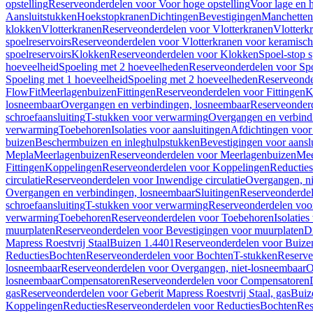
opstelling
Reserveonderdelen voor Voor hoge opstelling
Voor lage en h
Aansluitstukken
Hoekstopkranen
Dichtingen
Bevestigingen
Manchetten
klokken
Vlotterkranen
Reserveonderdelen voor Vlotterkranen
Vlotterk
spoelreservoirs
Reserveonderdelen voor Vlotterkranen voor keramische
spoelreservoirs
Klokken
Reserveonderdelen voor Klokken
Spoel-stop 
hoeveelheid
Spoeling met 2 hoeveelheden
Reserveonderdelen voor Sp
Spoeling met 1 hoeveelheid
Spoeling met 2 hoeveelheden
Reserveonde
FlowFit
Meerlagenbuizen
Fittingen
Reserveonderdelen voor Fittingen
K
losneembaar
Overgangen en verbindingen, losneembaar
Reserveonderd
schroefaansluiting
T-stukken voor verwarming
Overgangen en verbind
verwarming
Toebehoren
Isolaties voor aansluitingen
Afdichtingen voor 
buizen
Beschermbuizen en inleghulpstukken
Bevestigingen voor aansl
Mepla
Meerlagenbuizen
Reserveonderdelen voor Meerlagenbuizen
Mee
Fittingen
Koppelingen
Reserveonderdelen voor Koppelingen
Reducties
circulatie
Reserveonderdelen voor Inwendige circulatie
Overgangen, ni
Overgangen en verbindingen, losneembaar
Sluitingen
Reserveonderdel
schroefaansluiting
T-stukken voor verwarming
Reserveonderdelen voo
verwarming
Toebehoren
Reserveonderdelen voor Toebehoren
Isolatie
muurplaten
Reserveonderdelen voor Bevestigingen voor muurplaten
D
Mapress Roestvrij Staal
Buizen 1.4401
Reserveonderdelen voor Buize
Reducties
Bochten
Reserveonderdelen voor Bochten
T-stukken
Reserve
losneembaar
Reserveonderdelen voor Overgangen, niet-losneembaar
O
losneembaar
Compensatoren
Reserveonderdelen voor Compensatoren
gas
Reserveonderdelen voor Geberit Mapress Roestvrij Staal, gas
Buiz
Koppelingen
Reducties
Reserveonderdelen voor Reducties
Bochten
Res