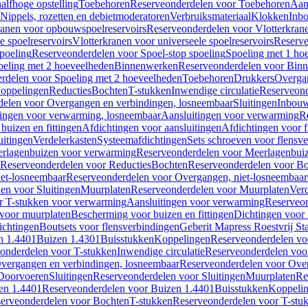
alfhoge opstelling
Toebehoren
Reserveonderdelen voor Toebehoren
Aan
Nippels, rozetten en debietmoderatoren
Verbruiksmateriaal
Klokken
Inbo
ranen voor opbouwspoelreservoirs
Reserveonderdelen voor Vlotterkran
 spoelreservoirs
Vlotterkranen voor universeele spoelreservoirs
Reserve
spoeling
Reserveonderdelen voor Spoel-stop spoeling
Spoeling met 1 ho
oeling met 2 hoeveelheden
Binnenwerken
Reserveonderdelen voor Bin
rdelen voor Spoeling met 2 hoeveelheden
Toebehoren
Drukkers
Overga
oppelingen
Reducties
Bochten
T-stukken
Inwendige circulatie
Reserveond
elen voor Overgangen en verbindingen, losneembaar
Sluitingen
Inbou
ingen voor verwarming, losneembaar
Aansluitingen voor verwarming
R
buizen en fittingen
Afdichtingen voor aansluitingen
Afdichtingen voor f
uitingen
Verdelerkasten
Systeemafdichtingen
Sets schroeven voor flensv
rlagenbuizen voor verwarming
Reserveonderdelen voor Meerlagenbui
Reserveonderdelen voor Reducties
Bochten
Reserveonderdelen voor B
et-losneembaar
Reserveonderdelen voor Overgangen, niet-losneembaar
en voor Sluitingen
Muurplaten
Reserveonderdelen voor Muurplaten
Verd
r T-stukken voor verwarming
Aansluitingen voor verwarming
Reserveon
s voor muurplaten
Bescherming voor buizen en fittingen
Dichtingen voor
ichtingen
Boutsets voor flensverbindingen
Geberit Mapress Roestvrij St
n 1.4401
Buizen 1.4301
Buisstukken
Koppelingen
Reserveonderdelen vo
onderdelen voor T-stukken
Inwendige circulatie
Reserveonderdelen voor
vergangen en verbindingen, losneembaar
Reserveonderdelen voor Over
Doorvoeren
Sluitingen
Reserveonderdelen voor Sluitingen
Muurplaten
Re
en 1.4401
Reserveonderdelen voor Buizen 1.4401
Buisstukken
Koppeli
erveonderdelen voor Bochten
T-stukken
Reserveonderdelen voor T-stu