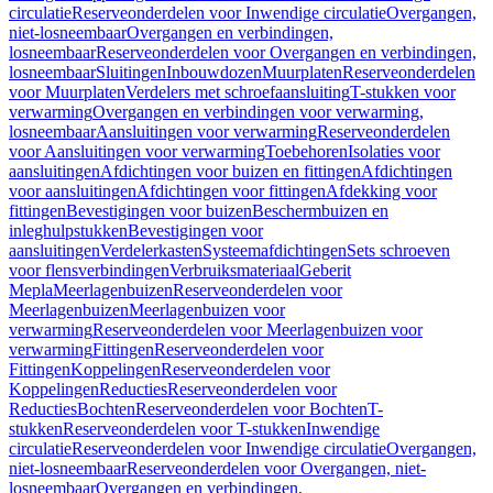
circulatie
Reserveonderdelen voor Inwendige circulatie
Overgangen,
niet-losneembaar
Overgangen en verbindingen,
losneembaar
Reserveonderdelen voor Overgangen en verbindingen,
losneembaar
Sluitingen
Inbouwdozen
Muurplaten
Reserveonderdelen
voor Muurplaten
Verdelers met schroefaansluiting
T-stukken voor
verwarming
Overgangen en verbindingen voor verwarming,
losneembaar
Aansluitingen voor verwarming
Reserveonderdelen
voor Aansluitingen voor verwarming
Toebehoren
Isolaties voor
aansluitingen
Afdichtingen voor buizen en fittingen
Afdichtingen
voor aansluitingen
Afdichtingen voor fittingen
Afdekking voor
fittingen
Bevestigingen voor buizen
Beschermbuizen en
inleghulpstukken
Bevestigingen voor
aansluitingen
Verdelerkasten
Systeemafdichtingen
Sets schroeven
voor flensverbindingen
Verbruiksmateriaal
Geberit
Mepla
Meerlagenbuizen
Reserveonderdelen voor
Meerlagenbuizen
Meerlagenbuizen voor
verwarming
Reserveonderdelen voor Meerlagenbuizen voor
verwarming
Fittingen
Reserveonderdelen voor
Fittingen
Koppelingen
Reserveonderdelen voor
Koppelingen
Reducties
Reserveonderdelen voor
Reducties
Bochten
Reserveonderdelen voor Bochten
T-
stukken
Reserveonderdelen voor T-stukken
Inwendige
circulatie
Reserveonderdelen voor Inwendige circulatie
Overgangen,
niet-losneembaar
Reserveonderdelen voor Overgangen, niet-
losneembaar
Overgangen en verbindingen,