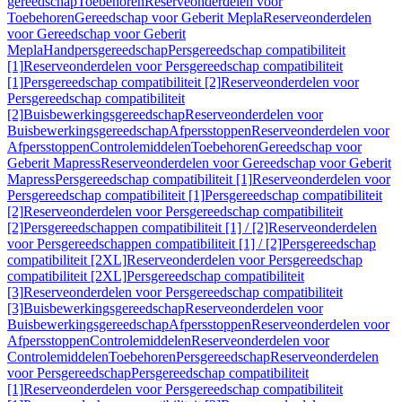
gereedschap
Toebehoren
Reserveonderdelen voor
Toebehoren
Gereedschap voor Geberit Mepla
Reserveonderdelen
voor Gereedschap voor Geberit
Mepla
Handpersgereedschap
Persgereedschap compatibiliteit
[1]
Reserveonderdelen voor Persgereedschap compatibiliteit
[1]
Persgereedschap compatibiliteit [2]
Reserveonderdelen voor
Persgereedschap compatibiliteit
[2]
Buisbewerkingsgereedschap
Reserveonderdelen voor
Buisbewerkingsgereedschap
Afpersstoppen
Reserveonderdelen voor
Afpersstoppen
Controlemiddelen
Toebehoren
Gereedschap voor
Geberit Mapress
Reserveonderdelen voor Gereedschap voor Geberit
Mapress
Persgereedschap compatibiliteit [1]
Reserveonderdelen voor
Persgereedschap compatibiliteit [1]
Persgereedschap compatibiliteit
[2]
Reserveonderdelen voor Persgereedschap compatibiliteit
[2]
Persgereedschappen compatibiliteit [1] / [2]
Reserveonderdelen
voor Persgereedschappen compatibiliteit [1] / [2]
Persgereedschap
compatibiliteit [2XL]
Reserveonderdelen voor Persgereedschap
compatibiliteit [2XL]
Persgereedschap compatibiliteit
[3]
Reserveonderdelen voor Persgereedschap compatibiliteit
[3]
Buisbewerkingsgereedschap
Reserveonderdelen voor
Buisbewerkingsgereedschap
Afpersstoppen
Reserveonderdelen voor
Afpersstoppen
Controlemiddelen
Reserveonderdelen voor
Controlemiddelen
Toebehoren
Persgereedschap
Reserveonderdelen
voor Persgereedschap
Persgereedschap compatibiliteit
[1]
Reserveonderdelen voor Persgereedschap compatibiliteit