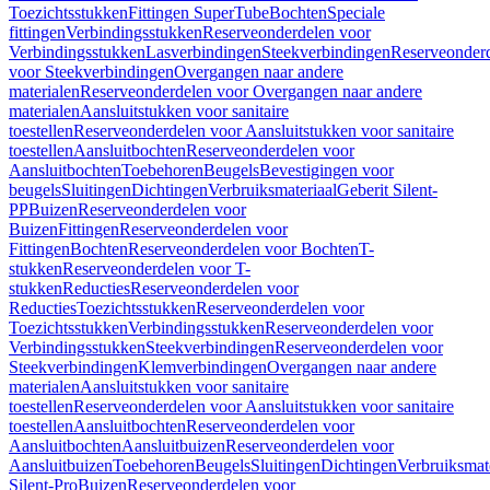
Toezichtsstukken
Fittingen SuperTube
Bochten
Speciale
fittingen
Verbindingsstukken
Reserveonderdelen voor
Verbindingsstukken
Lasverbindingen
Steekverbindingen
Reserveonder
voor Steekverbindingen
Overgangen naar andere
materialen
Reserveonderdelen voor Overgangen naar andere
materialen
Aansluitstukken voor sanitaire
toestellen
Reserveonderdelen voor Aansluitstukken voor sanitaire
toestellen
Aansluitbochten
Reserveonderdelen voor
Aansluitbochten
Toebehoren
Beugels
Bevestigingen voor
beugels
Sluitingen
Dichtingen
Verbruiksmateriaal
Geberit Silent-
PP
Buizen
Reserveonderdelen voor
Buizen
Fittingen
Reserveonderdelen voor
Fittingen
Bochten
Reserveonderdelen voor Bochten
T-
stukken
Reserveonderdelen voor T-
stukken
Reducties
Reserveonderdelen voor
Reducties
Toezichtsstukken
Reserveonderdelen voor
Toezichtsstukken
Verbindingsstukken
Reserveonderdelen voor
Verbindingsstukken
Steekverbindingen
Reserveonderdelen voor
Steekverbindingen
Klemverbindingen
Overgangen naar andere
materialen
Aansluitstukken voor sanitaire
toestellen
Reserveonderdelen voor Aansluitstukken voor sanitaire
toestellen
Aansluitbochten
Reserveonderdelen voor
Aansluitbochten
Aansluitbuizen
Reserveonderdelen voor
Aansluitbuizen
Toebehoren
Beugels
Sluitingen
Dichtingen
Verbruiksmat
Silent-Pro
Buizen
Reserveonderdelen voor