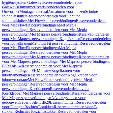
hygiënesysteem
Gateways
Reserveonderdelen voor
Gateways
Omvormer
Reserveonderdelen voor
Omvormer
Montagemateriaal
Armaturen voor buizen
Schuine
spindelafsluiters
Reserveonderdelen voor Schuine
spindelafsluiters
Met FlowFit persverbindingen
Reserveonderdelen
voor Met FlowFit persverbindingen
Met Mepla
persverbindingen
Reserveonderdelen voor Met Mepla
persverbindingen
Met Mapress persverbindingen
Reserveonderdelen
voor Met Mapress persverbindingen
Kogelkranen
Reserveonderdelen
voor Kogelkranen
Met FlowFit persverbindingen
Reserveonderdelen
voor Met FlowFit persverbindingen
Met Mepla
persverbindingen
Reserveonderdelen voor Met Mepla
persverbindingen
Met Mapress persverbindingen
Reserveonderdelen
voor Met Mapress persverbindingen
Met Mapress persverbindingen,
FKM blauw
Reserveonderdelen voor Met Mapress
persverbindingen, FKM blauw
Kogelkranen voor
inbouwmontage
Reserveonderdelen voor Kogelkranen voor
inbouwmontage
Met FlowFit persverbindingen
Met Mepla
persverbindingen
Reserveonderdelen voor Met Mepla
persverbindingen
Keerkleppen
Reserveonderdelen voor
Keerkleppen
Met Mapress persverbindingen
Reserveonderdelen voor
Met Mapress persverbindingen
Afvoersystemen voor
gebouwen
Geberit Silent-db20
Buizen
Fittingen
Reserveonderdelen
voor Fittingen
Bochten
T-stukken
Reserveonderdelen voor T-
stukken
Reducties
Toezichtsstukken
Reserveonderdelen voor