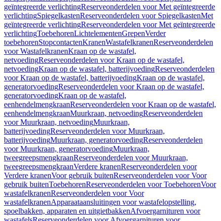
geïntegreerde verlichting
Reserveonderdelen voor Met geïntegreerde
verlichting
Spiegelkasten
Reserveonderdelen voor Spiegelkasten
Met
geïntegreerde verlichting
Reserveonderdelen voor Met geïntegreerde
verlichting
Toebehoren
Lichtelementen
Grepen
Verder
toebehoren
Stopcontacten
Kranen
Wastafelkranen
Reserveonderdelen
voor Wastafelkranen
Kraan op de wastafel,
netvoeding
Reserveonderdelen voor Kraan op de wastafel,
netvoeding
Kraan op de wastafel, batterijvoeding
Reserveonderdelen
voor Kraan op de wastafel, batterijvoeding
Kraan op de wastafel,
generatorvoeding
Reserveonderdelen voor Kraan op de wastafel,
generatorvoeding
Kraan op de wastafel,
eenhendelmengkraan
Reserveonderdelen voor Kraan op de wastafel,
eenhendelmengkraan
Muurkraan, netvoeding
Reserveonderdelen
voor Muurkraan, netvoeding
Muurkraan,
batterijvoeding
Reserveonderdelen voor Muurkraan,
batterijvoeding
Muurkraan, generatorvoeding
Reserveonderdelen
voor Muurkraan, generatorvoeding
Muurkraan,
tweegreepsmengkraan
Reserveonderdelen voor Muurkraan,
tweegreepsmengkraan
Verdere kranen
Reserveonderdelen voor
Verdere kranen
Voor gebruik buiten
Reserveonderdelen voor Voor
gebruik buiten
Toebehoren
Reserveonderdelen voor Toebehoren
Voor
wastafelkranen
Reserveonderdelen voor Voor
wastafelkranen
Apparaataansluitingen voor wastafelopstelling,
spoelbakken, apparaten en uitgietbakken
Afvoergarnituren voor
wastafels
Reserveonderdelen voor Afvoergarnituren voor