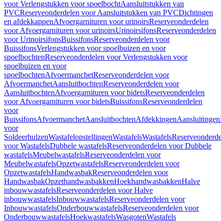
voor Verlengstukken voor spoelbocht
Aansluitstukken van
PVC
Reserveonderdelen voor Aansluitstukken van PVC
Dichtingen
en afdekkappen
Afvoergarnituren voor urinoirs
Reserveonderdelen
voor Afvoergarnituren voor urinoirs
Urinoirsifons
Reserveonderdelen
voor Urinoirsifons
Buissifons
Reserveonderdelen voor
Buissifons
Verlengstukken voor spoelbuizen en voor
spoelbochten
Reserveonderdelen voor Verlengstukken voor
spoelbuizen en voor
spoelbochten
Afvoermanchet
Reserveonderdelen voor
Afvoermanchet
Aansluitbochten
Reserveonderdelen voor
Aansluitbochten
Afvoergarnituren voor bidets
Reserveonderdelen
voor Afvoergarnituren voor bidets
Buissifons
Reserveonderdelen
voor
Buissifons
Afvoermanchet
Aansluitbochten
Afdekkingen
Aansluitingen
voor
Soldeerhulzen
Wastafelopstellingen
Wastafels
Wastafels
Reserveonderde
voor Wastafels
Dubbele wastafels
Reserveonderdelen voor Dubbele
wastafels
Meubelwastafels
Reserveonderdelen voor
Meubelwastafels
Opzetwastafels
Reserveonderdelen voor
Opzetwastafels
Handwasbak
Reserveonderdelen voor
Handwasbak
Opzethandwasbakken
Hoekhandwasbakken
Halve
inbouwwastafels
Reserveonderdelen voor Halve
inbouwwastafels
Inbouwwastafels
Reserveonderdelen voor
Inbouwwastafels
Onderbouwwastafels
Reserveonderdelen voor
Onderbouwwastafels
Hoekwastafels
Wasgoten
Wastafels