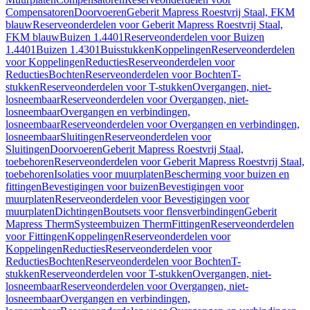
Compensatoren
Doorvoeren
Geberit Mapress Roestvrij Staal, FKM
blauw
Reserveonderdelen voor Geberit Mapress Roestvrij Staal,
FKM blauw
Buizen 1.4401
Reserveonderdelen voor Buizen
1.4401
Buizen 1.4301
Buisstukken
Koppelingen
Reserveonderdelen
voor Koppelingen
Reducties
Reserveonderdelen voor
Reducties
Bochten
Reserveonderdelen voor Bochten
T-
stukken
Reserveonderdelen voor T-stukken
Overgangen, niet-
losneembaar
Reserveonderdelen voor Overgangen, niet-
losneembaar
Overgangen en verbindingen,
losneembaar
Reserveonderdelen voor Overgangen en verbindingen,
losneembaar
Sluitingen
Reserveonderdelen voor
Sluitingen
Doorvoeren
Geberit Mapress Roestvrij Staal,
toebehoren
Reserveonderdelen voor Geberit Mapress Roestvrij Staal,
toebehoren
Isolaties voor muurplaten
Bescherming voor buizen en
fittingen
Bevestigingen voor buizen
Bevestigingen voor
muurplaten
Reserveonderdelen voor Bevestigingen voor
muurplaten
Dichtingen
Boutsets voor flensverbindingen
Geberit
Mapress Therm
Systeembuizen Therm
Fittingen
Reserveonderdelen
voor Fittingen
Koppelingen
Reserveonderdelen voor
Koppelingen
Reducties
Reserveonderdelen voor
Reducties
Bochten
Reserveonderdelen voor Bochten
T-
stukken
Reserveonderdelen voor T-stukken
Overgangen, niet-
losneembaar
Reserveonderdelen voor Overgangen, niet-
losneembaar
Overgangen en verbindingen,