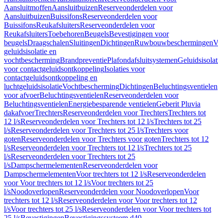
Aansluitmoffen
Aansluitbuizen
Reserveonderdelen voor
Aansluitbuizen
Buissifons
Reserveonderdelen voor
Buissifons
Reukafsluiters
Reserveonderdelen voor
Reukafsluiters
Toebehoren
Beugels
Bevestigingen voor
beugels
Draagschalen
Sluitingen
Dichtingen
Ruwbouwbeschermingen
V
geluidsisolatie en
vochtbescherming
Brandpreventie
Plafondafsluitsystemen
Geluidsisolat
voor contactgeluidsontkoppeling
Isolaties voor
contactgeluidsontkoppeling en
luchtgeluidsisolatie
Vochtbescherming
Dichtingen
Beluchtingsventielen
voor afvoer
Beluchtingsventielen
Reserveonderdelen voor
Beluchtingsventielen
Energiebesparende ventielen
Geberit Pluvia
dakafvoer
Trechters
Reserveonderdelen voor Trechters
Trechters tot
12 l/s
Reserveonderdelen voor Trechters tot 12 l/s
Trechters tot 25
l/s
Reserveonderdelen voor Trechters tot 25 l/s
Trechters voor
goten
Reserveonderdelen voor Trechters voor goten
Trechters tot 12
l/s
Reserveonderdelen voor Trechters tot 12 l/s
Trechters tot 25
l/s
Reserveonderdelen voor Trechters tot 25
l/s
Dampschermelementen
Reserveonderdelen voor
Dampschermelementen
Voor trechters tot 12 l/s
Reserveonderdelen
voor Voor trechters tot 12 l/s
Voor trechters tot 25
l/s
Noodoverlopen
Reserveonderdelen voor Noodoverlopen
Voor
trechters tot 12 l/s
Reserveonderdelen voor Voor trechters tot 12
l/s
Voor trechters tot 25 l/s
Reserveonderdelen voor Voor trechters tot
25 l/s
Bevestigingen
Bevestigingssysteem d40–