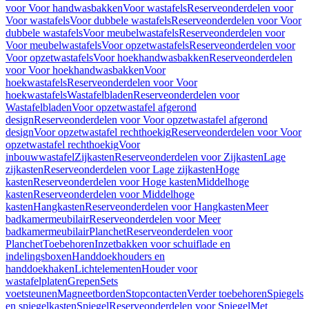
voor Voor handwasbakken
Voor wastafels
Reserveonderdelen voor
Voor wastafels
Voor dubbele wastafels
Reserveonderdelen voor Voor
dubbele wastafels
Voor meubelwastafels
Reserveonderdelen voor
Voor meubelwastafels
Voor opzetwastafels
Reserveonderdelen voor
Voor opzetwastafels
Voor hoekhandwasbakken
Reserveonderdelen
voor Voor hoekhandwasbakken
Voor
hoekwastafels
Reserveonderdelen voor Voor
hoekwastafels
Wastafelbladen
Reserveonderdelen voor
Wastafelbladen
Voor opzetwastafel afgerond
design
Reserveonderdelen voor Voor opzetwastafel afgerond
design
Voor opzetwastafel rechthoekig
Reserveonderdelen voor Voor
opzetwastafel rechthoekig
Voor
inbouwwastafel
Zijkasten
Reserveonderdelen voor Zijkasten
Lage
zijkasten
Reserveonderdelen voor Lage zijkasten
Hoge
kasten
Reserveonderdelen voor Hoge kasten
Middelhoge
kasten
Reserveonderdelen voor Middelhoge
kasten
Hangkasten
Reserveonderdelen voor Hangkasten
Meer
badkamermeubilair
Reserveonderdelen voor Meer
badkamermeubilair
Planchet
Reserveonderdelen voor
Planchet
Toebehoren
Inzetbakken voor schuiflade en
indelingsboxen
Handdoekhouders en
handdoekhaken
Lichtelementen
Houder voor
wastafelplaten
Grepen
Sets
voetsteunen
Magneetborden
Stopcontacten
Verder toebehoren
Spiegels
en spiegelkasten
Spiegel
Reserveonderdelen voor Spiegel
Met