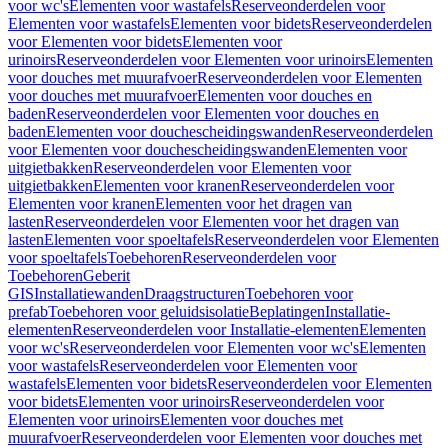
voor wc's
Elementen voor wastafels
Reserveonderdelen voor
Elementen voor wastafels
Elementen voor bidets
Reserveonderdelen
voor Elementen voor bidets
Elementen voor
urinoirs
Reserveonderdelen voor Elementen voor urinoirs
Elementen
voor douches met muurafvoer
Reserveonderdelen voor Elementen
voor douches met muurafvoer
Elementen voor douches en
baden
Reserveonderdelen voor Elementen voor douches en
baden
Elementen voor douchescheidingswanden
Reserveonderdelen
voor Elementen voor douchescheidingswanden
Elementen voor
uitgietbakken
Reserveonderdelen voor Elementen voor
uitgietbakken
Elementen voor kranen
Reserveonderdelen voor
Elementen voor kranen
Elementen voor het dragen van
lasten
Reserveonderdelen voor Elementen voor het dragen van
lasten
Elementen voor spoeltafels
Reserveonderdelen voor Elementen
voor spoeltafels
Toebehoren
Reserveonderdelen voor
Toebehoren
Geberit
GIS
Installatiewanden
Draagstructuren
Toebehoren voor
prefab
Toebehoren voor geluidsisolatie
Beplatingen
Installatie-
elementen
Reserveonderdelen voor Installatie-elementen
Elementen
voor wc's
Reserveonderdelen voor Elementen voor wc's
Elementen
voor wastafels
Reserveonderdelen voor Elementen voor
wastafels
Elementen voor bidets
Reserveonderdelen voor Elementen
voor bidets
Elementen voor urinoirs
Reserveonderdelen voor
Elementen voor urinoirs
Elementen voor douches met
muurafvoer
Reserveonderdelen voor Elementen voor douches met