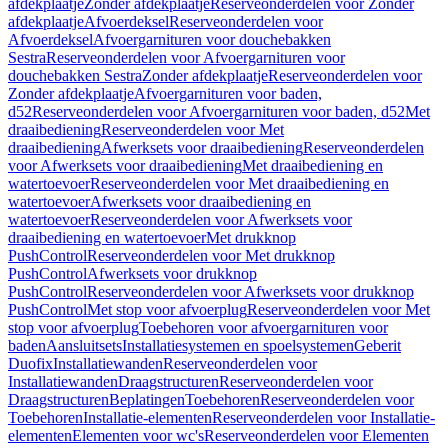
afdekplaatje
Zonder afdekplaatje
Reserveonderdelen voor Zonder
afdekplaatje
Afvoerdeksel
Reserveonderdelen voor
Afvoerdeksel
Afvoergarnituren voor douchebakken
Sestra
Reserveonderdelen voor Afvoergarnituren voor
douchebakken Sestra
Zonder afdekplaatje
Reserveonderdelen voor
Zonder afdekplaatje
Afvoergarnituren voor baden,
d52
Reserveonderdelen voor Afvoergarnituren voor baden, d52
Met
draaibediening
Reserveonderdelen voor Met
draaibediening
Afwerksets voor draaibediening
Reserveonderdelen
voor Afwerksets voor draaibediening
Met draaibediening en
watertoevoer
Reserveonderdelen voor Met draaibediening en
watertoevoer
Afwerksets voor draaibediening en
watertoevoer
Reserveonderdelen voor Afwerksets voor
draaibediening en watertoevoer
Met drukknop
PushControl
Reserveonderdelen voor Met drukknop
PushControl
Afwerksets voor drukknop
PushControl
Reserveonderdelen voor Afwerksets voor drukknop
PushControl
Met stop voor afvoerplug
Reserveonderdelen voor Met
stop voor afvoerplug
Toebehoren voor afvoergarnituren voor
baden
Aansluitsets
Installatiesystemen en spoelsystemen
Geberit
Duofix
Installatiewanden
Reserveonderdelen voor
Installatiewanden
Draagstructuren
Reserveonderdelen voor
Draagstructuren
Beplatingen
Toebehoren
Reserveonderdelen voor
Toebehoren
Installatie-elementen
Reserveonderdelen voor Installatie-
elementen
Elementen voor wc's
Reserveonderdelen voor Elementen