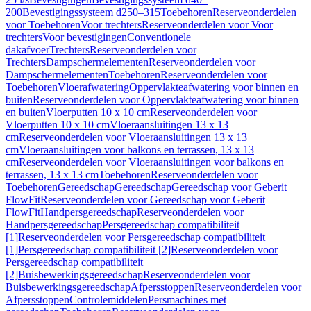
200
Bevestigingssysteem d250–315
Toebehoren
Reserveonderdelen
voor Toebehoren
Voor trechters
Reserveonderdelen voor Voor
trechters
Voor bevestigingen
Conventionele
dakafvoer
Trechters
Reserveonderdelen voor
Trechters
Dampschermelementen
Reserveonderdelen voor
Dampschermelementen
Toebehoren
Reserveonderdelen voor
Toebehoren
Vloerafwatering
Oppervlakteafwatering voor binnen en
buiten
Reserveonderdelen voor Oppervlakteafwatering voor binnen
en buiten
Vloerputten 10 x 10 cm
Reserveonderdelen voor
Vloerputten 10 x 10 cm
Vloeraansluitingen 13 x 13
cm
Reserveonderdelen voor Vloeraansluitingen 13 x 13
cm
Vloeraansluitingen voor balkons en terrassen, 13 x 13
cm
Reserveonderdelen voor Vloeraansluitingen voor balkons en
terrassen, 13 x 13 cm
Toebehoren
Reserveonderdelen voor
Toebehoren
Gereedschap
Gereedschap
Gereedschap voor Geberit
FlowFit
Reserveonderdelen voor Gereedschap voor Geberit
FlowFit
Handpersgereedschap
Reserveonderdelen voor
Handpersgereedschap
Persgereedschap compatibiliteit
[1]
Reserveonderdelen voor Persgereedschap compatibiliteit
[1]
Persgereedschap compatibiliteit [2]
Reserveonderdelen voor
Persgereedschap compatibiliteit
[2]
Buisbewerkingsgereedschap
Reserveonderdelen voor
Buisbewerkingsgereedschap
Afpersstoppen
Reserveonderdelen voor
Afpersstoppen
Controlemiddelen
Persmachines met