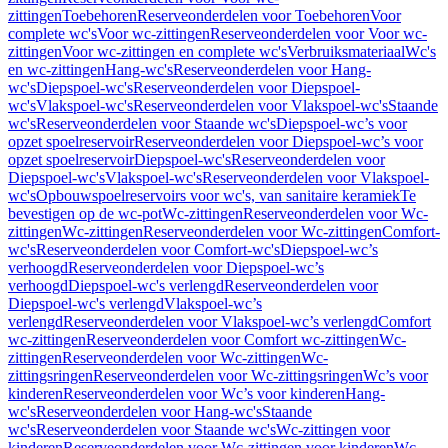
zittingen
Toebehoren
Reserveonderdelen voor Toebehoren
Voor
complete wc's
Voor wc-zittingen
Reserveonderdelen voor Voor wc-
zittingen
Voor wc-zittingen en complete wc's
Verbruiksmateriaal
Wc's
en wc-zittingen
Hang-wc's
Reserveonderdelen voor Hang-
wc's
Diepspoel-wc's
Reserveonderdelen voor Diepspoel-
wc's
Vlakspoel-wc's
Reserveonderdelen voor Vlakspoel-wc's
Staande
wc's
Reserveonderdelen voor Staande wc's
Diepspoel-wc’s voor
opzet spoelreservoir
Reserveonderdelen voor Diepspoel-wc’s voor
opzet spoelreservoir
Diepspoel-wc's
Reserveonderdelen voor
Diepspoel-wc's
Vlakspoel-wc's
Reserveonderdelen voor Vlakspoel-
wc's
Opbouwspoelreservoirs voor wc's, van sanitaire keramiek
Te
bevestigen op de wc-pot
Wc-zittingen
Reserveonderdelen voor Wc-
zittingen
Wc-zittingen
Reserveonderdelen voor Wc-zittingen
Comfort-
wc's
Reserveonderdelen voor Comfort-wc's
Diepspoel-wc’s
verhoogd
Reserveonderdelen voor Diepspoel-wc’s
verhoogd
Diepspoel-wc's verlengd
Reserveonderdelen voor
Diepspoel-wc's verlengd
Vlakspoel-wc’s
verlengd
Reserveonderdelen voor Vlakspoel-wc’s verlengd
Comfort
wc-zittingen
Reserveonderdelen voor Comfort wc-zittingen
Wc-
zittingen
Reserveonderdelen voor Wc-zittingen
Wc-
zittingsringen
Reserveonderdelen voor Wc-zittingsringen
Wc’s voor
kinderen
Reserveonderdelen voor Wc’s voor kinderen
Hang-
wc's
Reserveonderdelen voor Hang-wc's
Staande
wc's
Reserveonderdelen voor Staande wc's
Wc-zittingen voor
kinderen
Reserveonderdelen voor Wc-zittingen voor kinderen
Wc-