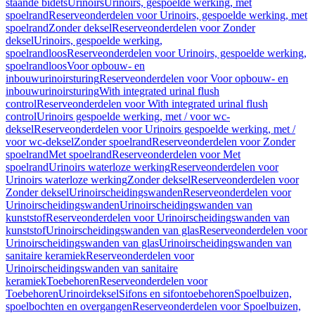
staande bidets
Urinoirs
Urinoirs, gespoelde werking, met
spoelrand
Reserveonderdelen voor Urinoirs, gespoelde werking, met
spoelrand
Zonder deksel
Reserveonderdelen voor Zonder
deksel
Urinoirs, gespoelde werking,
spoelrandloos
Reserveonderdelen voor Urinoirs, gespoelde werking,
spoelrandloos
Voor opbouw- en
inbouwurinoirsturing
Reserveonderdelen voor Voor opbouw- en
inbouwurinoirsturing
With integrated urinal flush
control
Reserveonderdelen voor With integrated urinal flush
control
Urinoirs gespoelde werking, met / voor wc-
deksel
Reserveonderdelen voor Urinoirs gespoelde werking, met /
voor wc-deksel
Zonder spoelrand
Reserveonderdelen voor Zonder
spoelrand
Met spoelrand
Reserveonderdelen voor Met
spoelrand
Urinoirs waterloze werking
Reserveonderdelen voor
Urinoirs waterloze werking
Zonder deksel
Reserveonderdelen voor
Zonder deksel
Urinoirscheidingswanden
Reserveonderdelen voor
Urinoirscheidingswanden
Urinoirscheidingswanden van
kunststof
Reserveonderdelen voor Urinoirscheidingswanden van
kunststof
Urinoirscheidingswanden van glas
Reserveonderdelen voor
Urinoirscheidingswanden van glas
Urinoirscheidingswanden van
sanitaire keramiek
Reserveonderdelen voor
Urinoirscheidingswanden van sanitaire
keramiek
Toebehoren
Reserveonderdelen voor
Toebehoren
Urinoirdeksel
Sifons en sifontoebehoren
Spoelbuizen,
spoelbochten en overgangen
Reserveonderdelen voor Spoelbuizen,