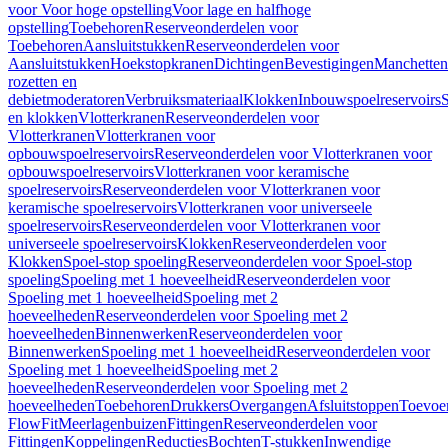
voor Voor hoge opstelling
Voor lage en halfhoge
opstelling
Toebehoren
Reserveonderdelen voor
Toebehoren
Aansluitstukken
Reserveonderdelen voor
Aansluitstukken
Hoekstopkranen
Dichtingen
Bevestigingen
Manchetten
rozetten en
debietmoderatoren
Verbruiksmateriaal
Klokken
Inbouwspoelreservoirs
en klokken
Vlotterkranen
Reserveonderdelen voor
Vlotterkranen
Vlotterkranen voor
opbouwspoelreservoirs
Reserveonderdelen voor Vlotterkranen voor
opbouwspoelreservoirs
Vlotterkranen voor keramische
spoelreservoirs
Reserveonderdelen voor Vlotterkranen voor
keramische spoelreservoirs
Vlotterkranen voor universeele
spoelreservoirs
Reserveonderdelen voor Vlotterkranen voor
universeele spoelreservoirs
Klokken
Reserveonderdelen voor
Klokken
Spoel-stop spoeling
Reserveonderdelen voor Spoel-stop
spoeling
Spoeling met 1 hoeveelheid
Reserveonderdelen voor
Spoeling met 1 hoeveelheid
Spoeling met 2
hoeveelheden
Reserveonderdelen voor Spoeling met 2
hoeveelheden
Binnenwerken
Reserveonderdelen voor
Binnenwerken
Spoeling met 1 hoeveelheid
Reserveonderdelen voor
Spoeling met 1 hoeveelheid
Spoeling met 2
hoeveelheden
Reserveonderdelen voor Spoeling met 2
hoeveelheden
Toebehoren
Drukkers
Overgangen
Afsluitstoppen
Toevoe
FlowFit
Meerlagenbuizen
Fittingen
Reserveonderdelen voor
Fittingen
Koppelingen
Reducties
Bochten
T-stukken
Inwendige