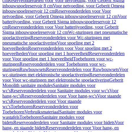
cm
Reserveonderdelen voor Voor netvoeding, voor Geberit Sigma
inbouwspoelreservoir 8 cm
Voor netvoeding, voor Geberit Omega
inbouwspoelreservoir 12 cm
Reserveonderdelen voor Voor
netvoeding, voor Geberit Omega inbouwspoelreservoir 12 cm
Voor
batterijvoeding, voor Geberit Sigma inbouwspoelreservoir 12
cm
Reserveonderdelen voor Voor batterijvoeding, voor Geberit
Sigma inbouwspoelreservoir 12 cm
Wc-sturingen met pneumatische
spoelactivering
Reserveonderdelen voor Wc-sturingen met
pneumatische spoelactivering
Voor spoeling met 2
hoeveelheden
Reserveonderdelen voor Voor spoeling met 2
hoeveelheden
Voor spoeling met 1 hoeveelheid
Reserveonderdelen
voor Voor spoeling met 1 hoeveelheid
Toebehoren voor wc-
sturingen
Reserveonderdelen voor Toebehoren voor wc-
sturingen
Ruwbouwsets
Reserveonderdelen voor Ruwbouwsets
Voor
wc-sturingen met elektronische spoelactivering
Reserveonderdelen
voor Voor wc-sturingen met elektronische spoelactivering
Geberit
Monolith sanitaire modules
Sanitaire modules voor
wc's
Reserveonderdelen voor Sanitaire modules voor wc's
Voor
hang-wc's
Reserveonderdelen voor Voor hang-wc's
Voor staande
wc's
Reserveonderdelen voor Voor staande
wc's
Toebehoren
Reserveonderdelen voor
Toebehoren
Verbruiksmateriaal
Sanitaire modules voor
wastafels
Toebehoren
Sanitaire modules voor
bidets
Reserveonderdelen voor Sanitaire modules voor bidets
Voor
hang- en staande bidets
Reserveonderdelen voor Voor hang- en