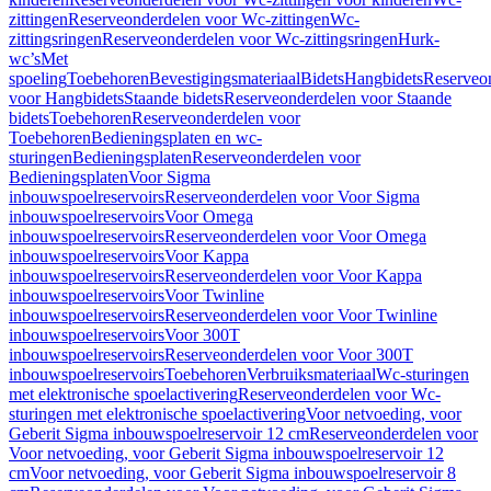
zittingen
Reserveonderdelen voor Wc-zittingen
Wc-
zittingsringen
Reserveonderdelen voor Wc-zittingsringen
Hurk-
wc’s
Met
spoeling
Toebehoren
Bevestigingsmateriaal
Bidets
Hangbidets
Reserveo
voor Hangbidets
Staande bidets
Reserveonderdelen voor Staande
bidets
Toebehoren
Reserveonderdelen voor
Toebehoren
Bedieningsplaten en wc-
sturingen
Bedieningsplaten
Reserveonderdelen voor
Bedieningsplaten
Voor Sigma
inbouwspoelreservoirs
Reserveonderdelen voor Voor Sigma
inbouwspoelreservoirs
Voor Omega
inbouwspoelreservoirs
Reserveonderdelen voor Voor Omega
inbouwspoelreservoirs
Voor Kappa
inbouwspoelreservoirs
Reserveonderdelen voor Voor Kappa
inbouwspoelreservoirs
Voor Twinline
inbouwspoelreservoirs
Reserveonderdelen voor Voor Twinline
inbouwspoelreservoirs
Voor 300T
inbouwspoelreservoirs
Reserveonderdelen voor Voor 300T
inbouwspoelreservoirs
Toebehoren
Verbruiksmateriaal
Wc-sturingen
met elektronische spoelactivering
Reserveonderdelen voor Wc-
sturingen met elektronische spoelactivering
Voor netvoeding, voor
Geberit Sigma inbouwspoelreservoir 12 cm
Reserveonderdelen voor
Voor netvoeding, voor Geberit Sigma inbouwspoelreservoir 12
cm
Voor netvoeding, voor Geberit Sigma inbouwspoelreservoir 8