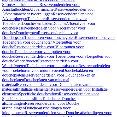
Sifons
Aansluitbochten
Reserveonderdelen voor
Aansluitbochten
Afvoermanchet
Reserveonderdelen voor
Afvoermanchet
Afvoerpluggen
Reserveonderdelen voor
Afvoerpluggen
Toebehoren
Reserveonderdelen voor
Toebehoren
Douches en baden
Douches
Vloerafvoer voor
douches
Reserveonderdelen voor Vloerafvoer voor
douches
Douchegoten
Reserveonderdelen voor
Douchegoten
Toebehoren voor douchegoten
Reserveonderdelen voor
Toebehoren voor douchegoten
Vloerputten voor
douche
Reserveonderdelen voor Vloerputten voor
douche
Toebehoren voor vloerputten voor
douche
Reserveonderdelen voor Toebehoren voor vloerputten voor
douche
Wandafvoeren
Reserveonderdelen voor
Wandafvoeren
Toebehoren voor muurafvoeren
Reserveonderdelen
voor Toebehoren voor muurafvoeren
Douchebakken en
doucheplaten
Reserveonderdelen voor Douchebakken en
doucheplaten
Doucheplaten van mineraal
materiaal
Reserveonderdelen voor Doucheplaten van mineraal
materiaal
Installatie-elementen
Reserveonderdelen voor Installatie-
elementen
Specifieke douchesifons
Reserveonderdelen voor
Specifieke douchesifons
Toebehoren
Douche-
afscheidingen
Reserveonderdelen voor Douche-
afscheidingen
Douche-afscheidingen voor
inloopdouche
Reserveonderdelen voor Douche-afscheidingen voor