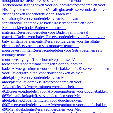
inloopdouche
Toebehoren
Reserveonderdelen voor
Toebehoren
Nisaflegboxen voor douches
Reserveonderdelen voor
Nisaflegboxen voor douches
Nisaflegboxen
Reserveonderdelen voor
Nisaflegboxen
Toebehoren
Baden
Baden van
sanitairacryl
Reserveonderdelen voor Baden van
sanitairacryl
Rechthoekige baden
Reserveonderdelen voor
Rechthoekige baden
Baden van mineraal
materiaal
Reserveonderdelen voor Baden van mineraal
materiaal
Baden voor baby's
Reserveonderdelen voor Baden voor
baby's
Installatie-elementen
Reserveonderdelen voor Installatie-
elementen
Sets voeten en sets montagesteunen en
muurbevestigingen
Reserveonderdelen voor Sets voeten en sets
montagesteunen en
muurbevestigingen
Toebehoren
Reparatiesets
Verder
toebehoren
Apparaataansluitingen voor douches en
baden
Afvoergarnituren voor douchebakken d52
Reserveonderdelen
voor Afvoergarnituren voor douchebakken d52
Met
afdekplaatje
Reserveonderdelen voor Met
afdekplaatje
Afvoerdeksel
Reserveonderdelen voor
Afvoerdeksel
Afvoergarnituren voor douchebakken,
d62
Reserveonderdelen voor Afvoergarnituren voor douchebakken,
d62
Met afdekplaatje
Reserveonderdelen voor Met
afdekplaatje
Afvoergarnituren voor douchebakken,
d90
Reserveonderdelen voor Afvoergarnituren voor douchebakken,
d90
Met afdekplaatje
Reserveonderdelen voor Met