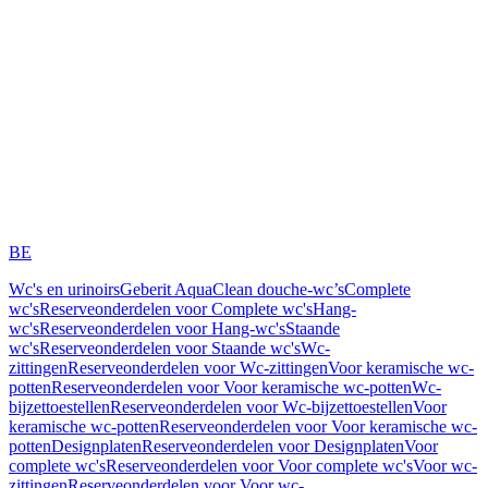
BE
Wc's en urinoirs
Geberit AquaClean douche-wc’s
Complete
wc's
Reserveonderdelen voor Complete wc's
Hang-
wc's
Reserveonderdelen voor Hang-wc's
Staande
wc's
Reserveonderdelen voor Staande wc's
Wc-
zittingen
Reserveonderdelen voor Wc-zittingen
Voor keramische wc-
potten
Reserveonderdelen voor Voor keramische wc-potten
Wc-
bijzettoestellen
Reserveonderdelen voor Wc-bijzettoestellen
Voor
keramische wc-potten
Reserveonderdelen voor Voor keramische wc-
potten
Designplaten
Reserveonderdelen voor Designplaten
Voor
complete wc's
Reserveonderdelen voor Voor complete wc's
Voor wc-
zittingen
Reserveonderdelen voor Voor wc-