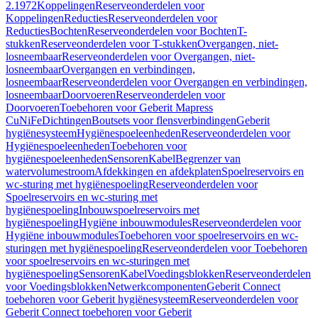
2.1972
Koppelingen
Reserveonderdelen voor
Koppelingen
Reducties
Reserveonderdelen voor
Reducties
Bochten
Reserveonderdelen voor Bochten
T-
stukken
Reserveonderdelen voor T-stukken
Overgangen, niet-
losneembaar
Reserveonderdelen voor Overgangen, niet-
losneembaar
Overgangen en verbindingen,
losneembaar
Reserveonderdelen voor Overgangen en verbindingen,
losneembaar
Doorvoeren
Reserveonderdelen voor
Doorvoeren
Toebehoren voor Geberit Mapress
CuNiFe
Dichtingen
Boutsets voor flensverbindingen
Geberit
hygiënesysteem
Hygiënespoeleenheden
Reserveonderdelen voor
Hygiënespoeleenheden
Toebehoren voor
hygiënespoeleenheden
Sensoren
Kabel
Begrenzer van
watervolumestroom
Afdekkingen en afdekplaten
Spoelreservoirs en
wc-sturing met hygiënespoeling
Reserveonderdelen voor
Spoelreservoirs en wc-sturing met
hygiënespoeling
Inbouwspoelreservoirs met
hygiënespoeling
Hygiëne inbouwmodules
Reserveonderdelen voor
Hygiëne inbouwmodules
Toebehoren voor spoelreservoirs en wc-
sturingen met hygiënespoeling
Reserveonderdelen voor Toebehoren
voor spoelreservoirs en wc-sturingen met
hygiënespoeling
Sensoren
Kabel
Voedingsblokken
Reserveonderdelen
voor Voedingsblokken
Netwerkcomponenten
Geberit Connect
toebehoren voor Geberit hygiënesysteem
Reserveonderdelen voor
Geberit Connect toebehoren voor Geberit