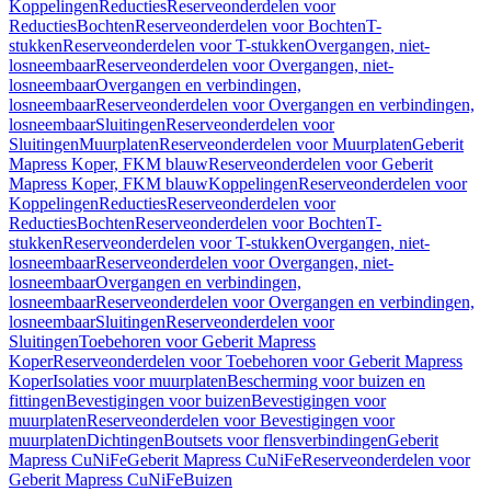
Koppelingen
Reducties
Reserveonderdelen voor
Reducties
Bochten
Reserveonderdelen voor Bochten
T-
stukken
Reserveonderdelen voor T-stukken
Overgangen, niet-
losneembaar
Reserveonderdelen voor Overgangen, niet-
losneembaar
Overgangen en verbindingen,
losneembaar
Reserveonderdelen voor Overgangen en verbindingen,
losneembaar
Sluitingen
Reserveonderdelen voor
Sluitingen
Muurplaten
Reserveonderdelen voor Muurplaten
Geberit
Mapress Koper, FKM blauw
Reserveonderdelen voor Geberit
Mapress Koper, FKM blauw
Koppelingen
Reserveonderdelen voor
Koppelingen
Reducties
Reserveonderdelen voor
Reducties
Bochten
Reserveonderdelen voor Bochten
T-
stukken
Reserveonderdelen voor T-stukken
Overgangen, niet-
losneembaar
Reserveonderdelen voor Overgangen, niet-
losneembaar
Overgangen en verbindingen,
losneembaar
Reserveonderdelen voor Overgangen en verbindingen,
losneembaar
Sluitingen
Reserveonderdelen voor
Sluitingen
Toebehoren voor Geberit Mapress
Koper
Reserveonderdelen voor Toebehoren voor Geberit Mapress
Koper
Isolaties voor muurplaten
Bescherming voor buizen en
fittingen
Bevestigingen voor buizen
Bevestigingen voor
muurplaten
Reserveonderdelen voor Bevestigingen voor
muurplaten
Dichtingen
Boutsets voor flensverbindingen
Geberit
Mapress CuNiFe
Geberit Mapress CuNiFe
Reserveonderdelen voor
Geberit Mapress CuNiFe
Buizen