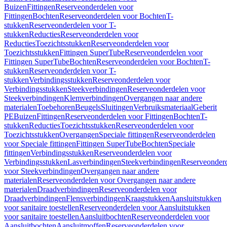
Buizen
Fittingen
Reserveonderdelen voor
Fittingen
Bochten
Reserveonderdelen voor Bochten
T-
stukken
Reserveonderdelen voor T-
stukken
Reducties
Reserveonderdelen voor
Reducties
Toezichtsstukken
Reserveonderdelen voor
Toezichtsstukken
Fittingen SuperTube
Reserveonderdelen voor
Fittingen SuperTube
Bochten
Reserveonderdelen voor Bochten
T-
stukken
Reserveonderdelen voor T-
stukken
Verbindingsstukken
Reserveonderdelen voor
Verbindingsstukken
Steekverbindingen
Reserveonderdelen voor
Steekverbindingen
Klemverbindingen
Overgangen naar andere
materialen
Toebehoren
Beugels
Sluitingen
Verbruiksmateriaal
Geberit
PE
Buizen
Fittingen
Reserveonderdelen voor Fittingen
Bochten
T-
stukken
Reducties
Toezichtsstukken
Reserveonderdelen voor
Toezichtsstukken
Overgangen
Speciale fittingen
Reserveonderdelen
voor Speciale fittingen
Fittingen SuperTube
Bochten
Speciale
fittingen
Verbindingsstukken
Reserveonderdelen voor
Verbindingsstukken
Lasverbindingen
Steekverbindingen
Reserveonder
voor Steekverbindingen
Overgangen naar andere
materialen
Reserveonderdelen voor Overgangen naar andere
materialen
Draadverbindingen
Reserveonderdelen voor
Draadverbindingen
Flensverbindingen
Kraagstukken
Aansluitstukken
voor sanitaire toestellen
Reserveonderdelen voor Aansluitstukken
voor sanitaire toestellen
Aansluitbochten
Reserveonderdelen voor
Aansluitbochten
Aansluitmoffen
Reserveonderdelen voor