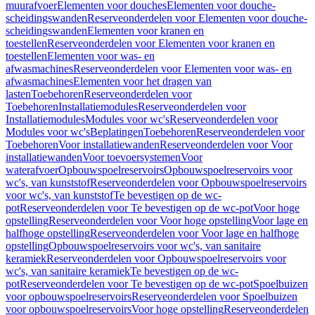
muurafvoer
Elementen voor douches
Elementen voor douche-
scheidingswanden
Reserveonderdelen voor Elementen voor douche-
scheidingswanden
Elementen voor kranen en
toestellen
Reserveonderdelen voor Elementen voor kranen en
toestellen
Elementen voor was- en
afwasmachines
Reserveonderdelen voor Elementen voor was- en
afwasmachines
Elementen voor het dragen van
lasten
Toebehoren
Reserveonderdelen voor
Toebehoren
Installatiemodules
Reserveonderdelen voor
Installatiemodules
Modules voor wc's
Reserveonderdelen voor
Modules voor wc's
Beplatingen
Toebehoren
Reserveonderdelen voor
Toebehoren
Voor installatiewanden
Reserveonderdelen voor Voor
installatiewanden
Voor toevoersystemen
Voor
waterafvoer
Opbouwspoelreservoirs
Opbouwspoelreservoirs voor
wc's, van kunststof
Reserveonderdelen voor Opbouwspoelreservoirs
voor wc's, van kunststof
Te bevestigen op de wc-
pot
Reserveonderdelen voor Te bevestigen op de wc-pot
Voor hoge
opstelling
Reserveonderdelen voor Voor hoge opstelling
Voor lage en
halfhoge opstelling
Reserveonderdelen voor Voor lage en halfhoge
opstelling
Opbouwspoelreservoirs voor wc's, van sanitaire
keramiek
Reserveonderdelen voor Opbouwspoelreservoirs voor
wc's, van sanitaire keramiek
Te bevestigen op de wc-
pot
Reserveonderdelen voor Te bevestigen op de wc-pot
Spoelbuizen
voor opbouwspoelreservoirs
Reserveonderdelen voor Spoelbuizen
voor opbouwspoelreservoirs
Voor hoge opstelling
Reserveonderdelen