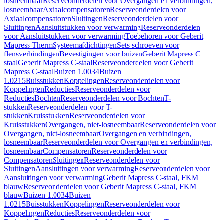
losneembaar
Reserveonderdelen voor Overgangen en verbindingen,
losneembaar
Axiaalcompensatoren
Reserveonderdelen voor
Axiaalcompensatoren
Sluitingen
Reserveonderdelen voor
Sluitingen
Aansluitstukken voor verwarming
Reserveonderdelen
voor Aansluitstukken voor verwarming
Toebehoren voor Geberit
Mapress Therm
Systeemafdichtingen
Sets schroeven voor
flensverbindingen
Bevestigingen voor buizen
Geberit Mapress C-
staal
Geberit Mapress C-staal
Reserveonderdelen voor Geberit
Mapress C-staal
Buizen 1.0034
Buizen
1.0215
Buisstukken
Koppelingen
Reserveonderdelen voor
Koppelingen
Reducties
Reserveonderdelen voor
Reducties
Bochten
Reserveonderdelen voor Bochten
T-
stukken
Reserveonderdelen voor T-
stukken
Kruisstukken
Reserveonderdelen voor
Kruisstukken
Overgangen, niet-losneembaar
Reserveonderdelen voor
Overgangen, niet-losneembaar
Overgangen en verbindingen,
losneembaar
Reserveonderdelen voor Overgangen en verbindingen,
losneembaar
Compensatoren
Reserveonderdelen voor
Compensatoren
Sluitingen
Reserveonderdelen voor
Sluitingen
Aansluitingen voor verwarming
Reserveonderdelen voor
Aansluitingen voor verwarming
Geberit Mapress C-staal, FKM
blauw
Reserveonderdelen voor Geberit Mapress C-staal, FKM
blauw
Buizen 1.0034
Buizen
1.0215
Buisstukken
Koppelingen
Reserveonderdelen voor
Koppelingen
Reducties
Reserveonderdelen voor