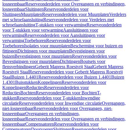
losneembaar
Reserveonderdelen voor Overgangen en verbindingen,
losneembaar
Sluitingen
Reserveonderdelen voor
Sluitingen
Muurplaten
Reserveonderdelen voor Muurplaten
Verdelers
met schroefaansluiting
Reserveonderdelen voor Verdelers met
schroefaansluiting
T-stukken voor verwarming
Reserveonderdelen
voor T-stukken voor verwarming
Aansluitingen voor
verwarming
Reserveonderdelen voor Aansluitingen voor
verwarming
Toebehoren
Reserveonderdelen voor
Toebehoren
Isolaties voor muurplaten
Bescherming voor buizen en
fittingen
Dichtingen voor muurplaten
Bevestigingen voor
buizen
Bevestigingen voor muurplaten
Reserveonderdelen voor
Bevestigingen voor muurplaten
Dichtingen
Boutsets voor
flensverbindingen
Geberit Mapress Roestvrij Staal
Geberit Mapress
Roestvrij Staal
Reserveonderdelen voor Geberit Mapress Roestvrij
Staal
Buizen 1.4401
Reserveonderdelen voor Buizen 1.4401
Buizen
1.4301
Buisstukken
Koppelingen
Reserveonderdelen voor
Koppelingen
Reducties
Reserveonderdelen voor
Reducties
Bochten
Reserveonderdelen voor Bochten
T-
stukken
Reserveonderdelen voor T-stukken
Inwendige
circulatie
Reserveonderdelen voor Inwendige circulatie
Overgangen,
niet-losneembaar
Reserveonderdelen voor Overgangen, niet-
losneembaar
Overgangen en verbindingen,
losneembaar
Reserveonderdelen voor Overgangen en verbindingen,
losneembaar
Compensatoren
Reserveonderdelen voor
Compensatoren
Doorvoeren
Sluitingen
Reserveonderdelen voor