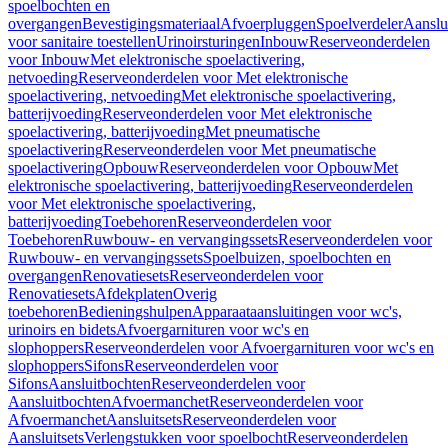
spoelbochten en
overgangen
Bevestigingsmateriaal
Afvoerpluggen
Spoelverdeler
Aanslu
voor sanitaire toestellen
Urinoirsturingen
Inbouw
Reserveonderdelen
voor Inbouw
Met elektronische spoelactivering,
netvoeding
Reserveonderdelen voor Met elektronische
spoelactivering, netvoeding
Met elektronische spoelactivering,
batterijvoeding
Reserveonderdelen voor Met elektronische
spoelactivering, batterijvoeding
Met pneumatische
spoelactivering
Reserveonderdelen voor Met pneumatische
spoelactivering
Opbouw
Reserveonderdelen voor Opbouw
Met
elektronische spoelactivering, batterijvoeding
Reserveonderdelen
voor Met elektronische spoelactivering,
batterijvoeding
Toebehoren
Reserveonderdelen voor
Toebehoren
Ruwbouw- en vervangingssets
Reserveonderdelen voor
Ruwbouw- en vervangingssets
Spoelbuizen, spoelbochten en
overgangen
Renovatiesets
Reserveonderdelen voor
Renovatiesets
Afdekplaten
Overig
toebehoren
Bedieningshulpen
Apparaataansluitingen voor wc's,
urinoirs en bidets
Afvoergarnituren voor wc's en
slophoppers
Reserveonderdelen voor Afvoergarnituren voor wc's en
slophoppers
Sifons
Reserveonderdelen voor
Sifons
Aansluitbochten
Reserveonderdelen voor
Aansluitbochten
Afvoermanchet
Reserveonderdelen voor
Afvoermanchet
Aansluitsets
Reserveonderdelen voor
Aansluitsets
Verlengstukken voor spoelbocht
Reserveonderdelen