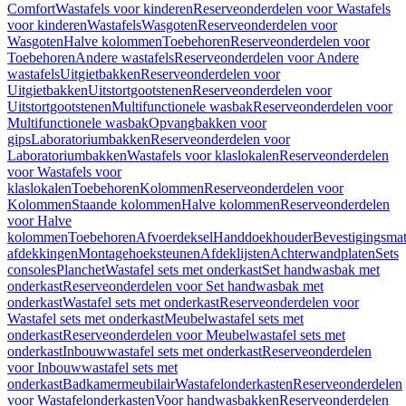
Comfort
Wastafels voor kinderen
Reserveonderdelen voor Wastafels
voor kinderen
Wastafels
Wasgoten
Reserveonderdelen voor
Wasgoten
Halve kolommen
Toebehoren
Reserveonderdelen voor
Toebehoren
Andere wastafels
Reserveonderdelen voor Andere
wastafels
Uitgietbakken
Reserveonderdelen voor
Uitgietbakken
Uitstortgootstenen
Reserveonderdelen voor
Uitstortgootstenen
Multifunctionele wasbak
Reserveonderdelen voor
Multifunctionele wasbak
Opvangbakken voor
gips
Laboratoriumbakken
Reserveonderdelen voor
Laboratoriumbakken
Wastafels voor klaslokalen
Reserveonderdelen
voor Wastafels voor
klaslokalen
Toebehoren
Kolommen
Reserveonderdelen voor
Kolommen
Staande kolommen
Halve kolommen
Reserveonderdelen
voor Halve
kolommen
Toebehoren
Afvoerdeksel
Handdoekhouder
Bevestigingsmat
afdekkingen
Montagehoeksteunen
Afdeklijsten
Achterwandplaten
Sets
consoles
Planchet
Wastafel sets met onderkast
Set handwasbak met
onderkast
Reserveonderdelen voor Set handwasbak met
onderkast
Wastafel sets met onderkast
Reserveonderdelen voor
Wastafel sets met onderkast
Meubelwastafel sets met
onderkast
Reserveonderdelen voor Meubelwastafel sets met
onderkast
Inbouwwastafel sets met onderkast
Reserveonderdelen
voor Inbouwwastafel sets met
onderkast
Badkamermeubilair
Wastafelonderkasten
Reserveonderdelen
voor Wastafelonderkasten
Voor handwasbakken
Reserveonderdelen