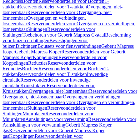
Reducties
Bochten
Reserveonderdelen voor Bochten
T-
stukken
Reserveonderdelen voor T-stukken
Overgangen, niet-
losneembaar
Reserveonderdelen voor Overgangen, niet-
losneembaar
Overgangen en verbindingen,
losneembaar
Reserveonderdelen voor Overgangen en verbindingen,
losneembaar
Sluitingen
Reserveonderdelen voor
Sluitingen
Toebehoren voor Geberit Mapress C-staal
Bescherming
voor buizen en fittingen
Bevestigingen voor
buizen
Dichtingen
Boutsets voor flensverbindingen
Geberit Mapress
Koper
Geberit Mapress Koper
Reserveonderdelen voor Geberit
Mapress Koper
Koppelingen
Reserveonderdelen voor
Koppelingen
Reducties
Reserveonderdelen voor
Reducties
Bochten
Reserveonderdelen voor Bochten
T-
stukken
Reserveonderdelen voor T-stukken
Inwendige
circulatie
Reserveonderdelen voor Inwendige
circulatie
Kruisstukken
Reserveonderdelen voor
Kruisstukken
Overgangen, niet-losneembaar
Reserveonderdelen voor
Overgangen, niet-losneembaar
Overgangen en verbindingen,
losneembaar
Reserveonderdelen voor Overgangen en verbindingen,
losneembaar
Sluitingen
Reserveonderdelen voor
Sluitingen
Muurplaten
Reserveonderdelen voor
Muurplaten
Aansluitingen voor verwarming
Reserveonderdelen voor
Aansluitingen voor verwarming
Geberit Mapress Koper,
gas
Reserveonderdelen voor Geberit Mapress Koper,
gas
Koppelingen
Reserveonderdelen voor