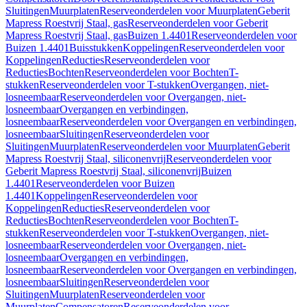
Sluitingen
Muurplaten
Reserveonderdelen voor Muurplaten
Geberit
Mapress Roestvrij Staal, gas
Reserveonderdelen voor Geberit
Mapress Roestvrij Staal, gas
Buizen 1.4401
Reserveonderdelen voor
Buizen 1.4401
Buisstukken
Koppelingen
Reserveonderdelen voor
Koppelingen
Reducties
Reserveonderdelen voor
Reducties
Bochten
Reserveonderdelen voor Bochten
T-
stukken
Reserveonderdelen voor T-stukken
Overgangen, niet-
losneembaar
Reserveonderdelen voor Overgangen, niet-
losneembaar
Overgangen en verbindingen,
losneembaar
Reserveonderdelen voor Overgangen en verbindingen,
losneembaar
Sluitingen
Reserveonderdelen voor
Sluitingen
Muurplaten
Reserveonderdelen voor Muurplaten
Geberit
Mapress Roestvrij Staal, siliconenvrij
Reserveonderdelen voor
Geberit Mapress Roestvrij Staal, siliconenvrij
Buizen
1.4401
Reserveonderdelen voor Buizen
1.4401
Koppelingen
Reserveonderdelen voor
Koppelingen
Reducties
Reserveonderdelen voor
Reducties
Bochten
Reserveonderdelen voor Bochten
T-
stukken
Reserveonderdelen voor T-stukken
Overgangen, niet-
losneembaar
Reserveonderdelen voor Overgangen, niet-
losneembaar
Overgangen en verbindingen,
losneembaar
Reserveonderdelen voor Overgangen en verbindingen,
losneembaar
Sluitingen
Reserveonderdelen voor
Sluitingen
Muurplaten
Reserveonderdelen voor
Muurplaten
Compensatoren
Reserveonderdelen voor