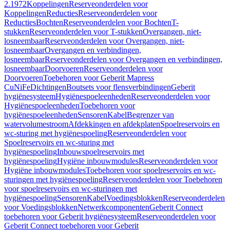
2.1972
Koppelingen
Reserveonderdelen voor
Koppelingen
Reducties
Reserveonderdelen voor
Reducties
Bochten
Reserveonderdelen voor Bochten
T-
stukken
Reserveonderdelen voor T-stukken
Overgangen, niet-
losneembaar
Reserveonderdelen voor Overgangen, niet-
losneembaar
Overgangen en verbindingen,
losneembaar
Reserveonderdelen voor Overgangen en verbindingen,
losneembaar
Doorvoeren
Reserveonderdelen voor
Doorvoeren
Toebehoren voor Geberit Mapress
CuNiFe
Dichtingen
Boutsets voor flensverbindingen
Geberit
hygiënesysteem
Hygiënespoeleenheden
Reserveonderdelen voor
Hygiënespoeleenheden
Toebehoren voor
hygiënespoeleenheden
Sensoren
Kabel
Begrenzer van
watervolumestroom
Afdekkingen en afdekplaten
Spoelreservoirs en
wc-sturing met hygiënespoeling
Reserveonderdelen voor
Spoelreservoirs en wc-sturing met
hygiënespoeling
Inbouwspoelreservoirs met
hygiënespoeling
Hygiëne inbouwmodules
Reserveonderdelen voor
Hygiëne inbouwmodules
Toebehoren voor spoelreservoirs en wc-
sturingen met hygiënespoeling
Reserveonderdelen voor Toebehoren
voor spoelreservoirs en wc-sturingen met
hygiënespoeling
Sensoren
Kabel
Voedingsblokken
Reserveonderdelen
voor Voedingsblokken
Netwerkcomponenten
Geberit Connect
toebehoren voor Geberit hygiënesysteem
Reserveonderdelen voor
Geberit Connect toebehoren voor Geberit