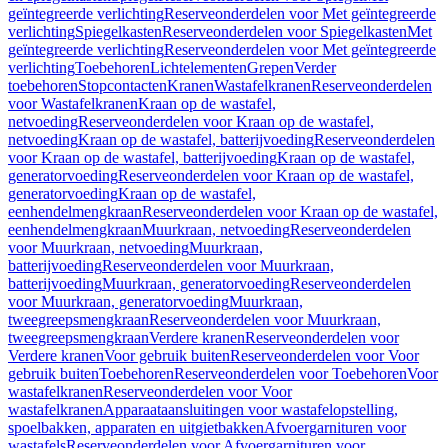
geïntegreerde verlichting
Reserveonderdelen voor Met geïntegreerde
verlichting
Spiegelkasten
Reserveonderdelen voor Spiegelkasten
Met
geïntegreerde verlichting
Reserveonderdelen voor Met geïntegreerde
verlichting
Toebehoren
Lichtelementen
Grepen
Verder
toebehoren
Stopcontacten
Kranen
Wastafelkranen
Reserveonderdelen
voor Wastafelkranen
Kraan op de wastafel,
netvoeding
Reserveonderdelen voor Kraan op de wastafel,
netvoeding
Kraan op de wastafel, batterijvoeding
Reserveonderdelen
voor Kraan op de wastafel, batterijvoeding
Kraan op de wastafel,
generatorvoeding
Reserveonderdelen voor Kraan op de wastafel,
generatorvoeding
Kraan op de wastafel,
eenhendelmengkraan
Reserveonderdelen voor Kraan op de wastafel,
eenhendelmengkraan
Muurkraan, netvoeding
Reserveonderdelen
voor Muurkraan, netvoeding
Muurkraan,
batterijvoeding
Reserveonderdelen voor Muurkraan,
batterijvoeding
Muurkraan, generatorvoeding
Reserveonderdelen
voor Muurkraan, generatorvoeding
Muurkraan,
tweegreepsmengkraan
Reserveonderdelen voor Muurkraan,
tweegreepsmengkraan
Verdere kranen
Reserveonderdelen voor
Verdere kranen
Voor gebruik buiten
Reserveonderdelen voor Voor
gebruik buiten
Toebehoren
Reserveonderdelen voor Toebehoren
Voor
wastafelkranen
Reserveonderdelen voor Voor
wastafelkranen
Apparaataansluitingen voor wastafelopstelling,
spoelbakken, apparaten en uitgietbakken
Afvoergarnituren voor
wastafels
Reserveonderdelen voor Afvoergarnituren voor