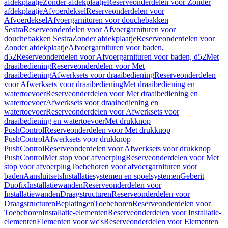
afdekplaatje
Zonder afdekplaatje
Reserveonderdelen voor Zonder
afdekplaatje
Afvoerdeksel
Reserveonderdelen voor
Afvoerdeksel
Afvoergarnituren voor douchebakken
Sestra
Reserveonderdelen voor Afvoergarnituren voor
douchebakken Sestra
Zonder afdekplaatje
Reserveonderdelen voor
Zonder afdekplaatje
Afvoergarnituren voor baden,
d52
Reserveonderdelen voor Afvoergarnituren voor baden, d52
Met
draaibediening
Reserveonderdelen voor Met
draaibediening
Afwerksets voor draaibediening
Reserveonderdelen
voor Afwerksets voor draaibediening
Met draaibediening en
watertoevoer
Reserveonderdelen voor Met draaibediening en
watertoevoer
Afwerksets voor draaibediening en
watertoevoer
Reserveonderdelen voor Afwerksets voor
draaibediening en watertoevoer
Met drukknop
PushControl
Reserveonderdelen voor Met drukknop
PushControl
Afwerksets voor drukknop
PushControl
Reserveonderdelen voor Afwerksets voor drukknop
PushControl
Met stop voor afvoerplug
Reserveonderdelen voor Met
stop voor afvoerplug
Toebehoren voor afvoergarnituren voor
baden
Aansluitsets
Installatiesystemen en spoelsystemen
Geberit
Duofix
Installatiewanden
Reserveonderdelen voor
Installatiewanden
Draagstructuren
Reserveonderdelen voor
Draagstructuren
Beplatingen
Toebehoren
Reserveonderdelen voor
Toebehoren
Installatie-elementen
Reserveonderdelen voor Installatie-
elementen
Elementen voor wc's
Reserveonderdelen voor Elementen