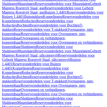
Sluitingen
Muurplaten
Reserveonderdelen voor Muurplaten
Geberit
Mapress Roestvrij Staal, gas
Reserveonderdelen voor Geberit
Mapress Roestvrij Staal, gas
Buizen 1.4401
Reserveonderdelen voor
Buizen 1.4401
Buisstukken
Koppelingen
Reserveonderdelen voor
Koppelingen
Reducties
Reserveonderdelen voor
Reducties
Bochten
Reserveonderdelen voor Bochten
T-
stukken
Reserveonderdelen voor T-stukken
Overgangen, niet-
losneembaar
Reserveonderdelen voor Overgangen, niet-
losneembaar
Overgangen en verbindingen,
losneembaar
Reserveonderdelen voor Overgangen en verbindingen,
losneembaar
Sluitingen
Reserveonderdelen voor
Sluitingen
Muurplaten
Reserveonderdelen voor Muurplaten
Geberit
Mapress Roestvrij Staal, siliconenvrij
Reserveonderdelen voor
Geberit Mapress Roestvrij Staal, siliconenvrij
Buizen
1.4401
Reserveonderdelen voor Buizen
1.4401
Koppelingen
Reserveonderdelen voor
Koppelingen
Reducties
Reserveonderdelen voor
Reducties
Bochten
Reserveonderdelen voor Bochten
T-
stukken
Reserveonderdelen voor T-stukken
Overgangen, niet-
losneembaar
Reserveonderdelen voor Overgangen, niet-
losneembaar
Overgangen en verbindingen,
losneembaar
Reserveonderdelen voor Overgangen en verbindingen,
losneembaar
Sluitingen
Reserveonderdelen voor
Sluitingen
Muurplaten
Reserveonderdelen voor
Muurplaten
Compensatoren
Reserveonderdelen voor