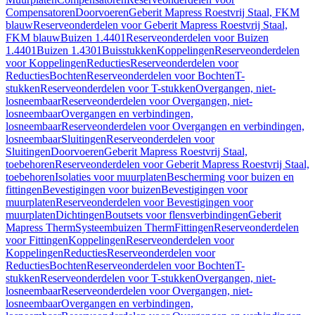
Compensatoren
Doorvoeren
Geberit Mapress Roestvrij Staal, FKM
blauw
Reserveonderdelen voor Geberit Mapress Roestvrij Staal,
FKM blauw
Buizen 1.4401
Reserveonderdelen voor Buizen
1.4401
Buizen 1.4301
Buisstukken
Koppelingen
Reserveonderdelen
voor Koppelingen
Reducties
Reserveonderdelen voor
Reducties
Bochten
Reserveonderdelen voor Bochten
T-
stukken
Reserveonderdelen voor T-stukken
Overgangen, niet-
losneembaar
Reserveonderdelen voor Overgangen, niet-
losneembaar
Overgangen en verbindingen,
losneembaar
Reserveonderdelen voor Overgangen en verbindingen,
losneembaar
Sluitingen
Reserveonderdelen voor
Sluitingen
Doorvoeren
Geberit Mapress Roestvrij Staal,
toebehoren
Reserveonderdelen voor Geberit Mapress Roestvrij Staal,
toebehoren
Isolaties voor muurplaten
Bescherming voor buizen en
fittingen
Bevestigingen voor buizen
Bevestigingen voor
muurplaten
Reserveonderdelen voor Bevestigingen voor
muurplaten
Dichtingen
Boutsets voor flensverbindingen
Geberit
Mapress Therm
Systeembuizen Therm
Fittingen
Reserveonderdelen
voor Fittingen
Koppelingen
Reserveonderdelen voor
Koppelingen
Reducties
Reserveonderdelen voor
Reducties
Bochten
Reserveonderdelen voor Bochten
T-
stukken
Reserveonderdelen voor T-stukken
Overgangen, niet-
losneembaar
Reserveonderdelen voor Overgangen, niet-
losneembaar
Overgangen en verbindingen,