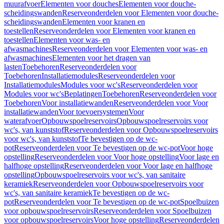
muurafvoer
Elementen voor douches
Elementen voor douche-
scheidingswanden
Reserveonderdelen voor Elementen voor douche-
scheidingswanden
Elementen voor kranen en
toestellen
Reserveonderdelen voor Elementen voor kranen en
toestellen
Elementen voor was- en
afwasmachines
Reserveonderdelen voor Elementen voor was- en
afwasmachines
Elementen voor het dragen van
lasten
Toebehoren
Reserveonderdelen voor
Toebehoren
Installatiemodules
Reserveonderdelen voor
Installatiemodules
Modules voor wc's
Reserveonderdelen voor
Modules voor wc's
Beplatingen
Toebehoren
Reserveonderdelen voor
Toebehoren
Voor installatiewanden
Reserveonderdelen voor Voor
installatiewanden
Voor toevoersystemen
Voor
waterafvoer
Opbouwspoelreservoirs
Opbouwspoelreservoirs voor
wc's, van kunststof
Reserveonderdelen voor Opbouwspoelreservoirs
voor wc's, van kunststof
Te bevestigen op de wc-
pot
Reserveonderdelen voor Te bevestigen op de wc-pot
Voor hoge
opstelling
Reserveonderdelen voor Voor hoge opstelling
Voor lage en
halfhoge opstelling
Reserveonderdelen voor Voor lage en halfhoge
opstelling
Opbouwspoelreservoirs voor wc's, van sanitaire
keramiek
Reserveonderdelen voor Opbouwspoelreservoirs voor
wc's, van sanitaire keramiek
Te bevestigen op de wc-
pot
Reserveonderdelen voor Te bevestigen op de wc-pot
Spoelbuizen
voor opbouwspoelreservoirs
Reserveonderdelen voor Spoelbuizen
voor opbouwspoelreservoirs
Voor hoge opstelling
Reserveonderdelen