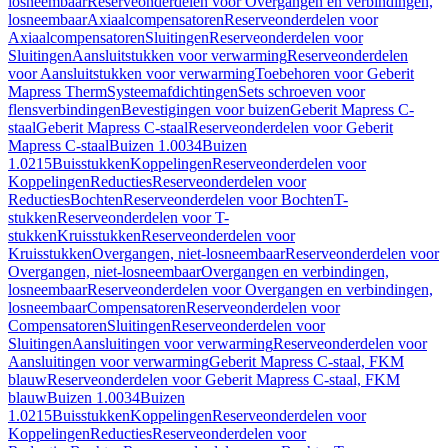
losneembaar
Reserveonderdelen voor Overgangen en verbindingen,
losneembaar
Axiaalcompensatoren
Reserveonderdelen voor
Axiaalcompensatoren
Sluitingen
Reserveonderdelen voor
Sluitingen
Aansluitstukken voor verwarming
Reserveonderdelen
voor Aansluitstukken voor verwarming
Toebehoren voor Geberit
Mapress Therm
Systeemafdichtingen
Sets schroeven voor
flensverbindingen
Bevestigingen voor buizen
Geberit Mapress C-
staal
Geberit Mapress C-staal
Reserveonderdelen voor Geberit
Mapress C-staal
Buizen 1.0034
Buizen
1.0215
Buisstukken
Koppelingen
Reserveonderdelen voor
Koppelingen
Reducties
Reserveonderdelen voor
Reducties
Bochten
Reserveonderdelen voor Bochten
T-
stukken
Reserveonderdelen voor T-
stukken
Kruisstukken
Reserveonderdelen voor
Kruisstukken
Overgangen, niet-losneembaar
Reserveonderdelen voor
Overgangen, niet-losneembaar
Overgangen en verbindingen,
losneembaar
Reserveonderdelen voor Overgangen en verbindingen,
losneembaar
Compensatoren
Reserveonderdelen voor
Compensatoren
Sluitingen
Reserveonderdelen voor
Sluitingen
Aansluitingen voor verwarming
Reserveonderdelen voor
Aansluitingen voor verwarming
Geberit Mapress C-staal, FKM
blauw
Reserveonderdelen voor Geberit Mapress C-staal, FKM
blauw
Buizen 1.0034
Buizen
1.0215
Buisstukken
Koppelingen
Reserveonderdelen voor
Koppelingen
Reducties
Reserveonderdelen voor