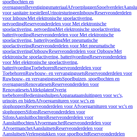
spoelbochten en
overgangen
Bevestigingsmateriaal
Afvoerpluggen
Spoelverdeler
Aanslu
voor sanitaire toestellen
Urinoirsturingen
Inbouw
Reserveonderdelen
voor Inbouw
Met elektronische spoelactivering,
netvoeding
Reserveonderdelen voor Met elektronische
spoelactivering, netvoeding
Met elektronische spoelactivering,
batterijvoeding
Reserveonderdelen voor Met elektronische
spoelactivering, batterijvoeding
Met pneumatische
spoelactivering
Reserveonderdelen voor Met pneumatische
spoelactivering
Opbouw
Reserveonderdelen voor Opbouw
Met
elektronische spoelactivering, batterijvoeding
Reserveonderdelen
voor Met elektronische spoelactivering,
batterijvoeding
Toebehoren
Reserveonderdelen voor
Toebehoren
Ruwbouw- en vervangingssets
Reserveonderdelen voor
Ruwbouw- en vervangingssets
Spoelbuizen, spoelbochten en
overgangen
Renovatiesets
Reserveonderdelen voor
Renovatiesets
Afdekplaten
Overig
toebehoren
Bedieningshulpen
Apparaataansluitingen voor wc's,
urinoirs en bidets
Afvoergarnituren voor wc's en
slophoppers
Reserveonderdelen voor Afvoergarnituren voor wc's en
slophoppers
Sifons
Reserveonderdelen voor
Sifons
Aansluitbochten
Reserveonderdelen voor
Aansluitbochten
Afvoermanchet
Reserveonderdelen voor
Afvoermanchet
Aansluitsets
Reserveonderdelen voor
Aansluitsets
Verlengstukken voor spoelbocht
Reserveonderdelen