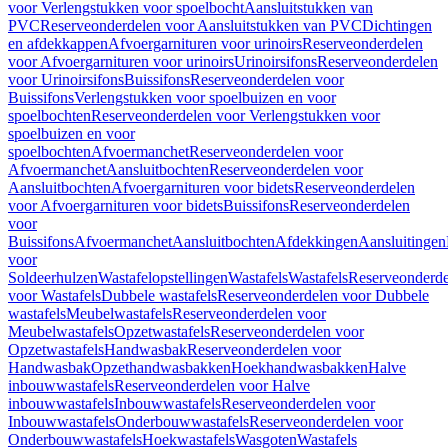
voor Verlengstukken voor spoelbocht
Aansluitstukken van
PVC
Reserveonderdelen voor Aansluitstukken van PVC
Dichtingen
en afdekkappen
Afvoergarnituren voor urinoirs
Reserveonderdelen
voor Afvoergarnituren voor urinoirs
Urinoirsifons
Reserveonderdelen
voor Urinoirsifons
Buissifons
Reserveonderdelen voor
Buissifons
Verlengstukken voor spoelbuizen en voor
spoelbochten
Reserveonderdelen voor Verlengstukken voor
spoelbuizen en voor
spoelbochten
Afvoermanchet
Reserveonderdelen voor
Afvoermanchet
Aansluitbochten
Reserveonderdelen voor
Aansluitbochten
Afvoergarnituren voor bidets
Reserveonderdelen
voor Afvoergarnituren voor bidets
Buissifons
Reserveonderdelen
voor
Buissifons
Afvoermanchet
Aansluitbochten
Afdekkingen
Aansluitingen
voor
Soldeerhulzen
Wastafelopstellingen
Wastafels
Wastafels
Reserveonderde
voor Wastafels
Dubbele wastafels
Reserveonderdelen voor Dubbele
wastafels
Meubelwastafels
Reserveonderdelen voor
Meubelwastafels
Opzetwastafels
Reserveonderdelen voor
Opzetwastafels
Handwasbak
Reserveonderdelen voor
Handwasbak
Opzethandwasbakken
Hoekhandwasbakken
Halve
inbouwwastafels
Reserveonderdelen voor Halve
inbouwwastafels
Inbouwwastafels
Reserveonderdelen voor
Inbouwwastafels
Onderbouwwastafels
Reserveonderdelen voor
Onderbouwwastafels
Hoekwastafels
Wasgoten
Wastafels