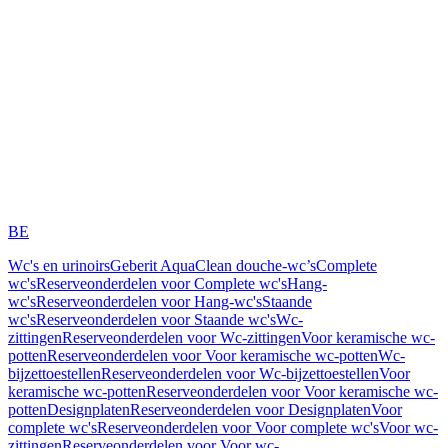
BE
Wc's en urinoirs
Geberit AquaClean douche-wc’s
Complete
wc's
Reserveonderdelen voor Complete wc's
Hang-
wc's
Reserveonderdelen voor Hang-wc's
Staande
wc's
Reserveonderdelen voor Staande wc's
Wc-
zittingen
Reserveonderdelen voor Wc-zittingen
Voor keramische wc-
potten
Reserveonderdelen voor Voor keramische wc-potten
Wc-
bijzettoestellen
Reserveonderdelen voor Wc-bijzettoestellen
Voor
keramische wc-potten
Reserveonderdelen voor Voor keramische wc-
potten
Designplaten
Reserveonderdelen voor Designplaten
Voor
complete wc's
Reserveonderdelen voor Voor complete wc's
Voor wc-
zittingen
Reserveonderdelen voor Voor wc-