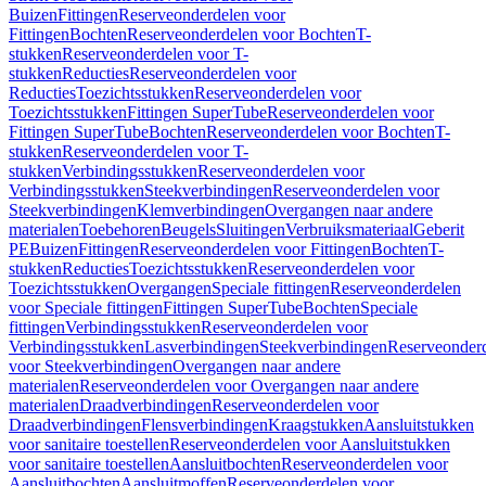
Buizen
Fittingen
Reserveonderdelen voor
Fittingen
Bochten
Reserveonderdelen voor Bochten
T-
stukken
Reserveonderdelen voor T-
stukken
Reducties
Reserveonderdelen voor
Reducties
Toezichtsstukken
Reserveonderdelen voor
Toezichtsstukken
Fittingen SuperTube
Reserveonderdelen voor
Fittingen SuperTube
Bochten
Reserveonderdelen voor Bochten
T-
stukken
Reserveonderdelen voor T-
stukken
Verbindingsstukken
Reserveonderdelen voor
Verbindingsstukken
Steekverbindingen
Reserveonderdelen voor
Steekverbindingen
Klemverbindingen
Overgangen naar andere
materialen
Toebehoren
Beugels
Sluitingen
Verbruiksmateriaal
Geberit
PE
Buizen
Fittingen
Reserveonderdelen voor Fittingen
Bochten
T-
stukken
Reducties
Toezichtsstukken
Reserveonderdelen voor
Toezichtsstukken
Overgangen
Speciale fittingen
Reserveonderdelen
voor Speciale fittingen
Fittingen SuperTube
Bochten
Speciale
fittingen
Verbindingsstukken
Reserveonderdelen voor
Verbindingsstukken
Lasverbindingen
Steekverbindingen
Reserveonder
voor Steekverbindingen
Overgangen naar andere
materialen
Reserveonderdelen voor Overgangen naar andere
materialen
Draadverbindingen
Reserveonderdelen voor
Draadverbindingen
Flensverbindingen
Kraagstukken
Aansluitstukken
voor sanitaire toestellen
Reserveonderdelen voor Aansluitstukken
voor sanitaire toestellen
Aansluitbochten
Reserveonderdelen voor
Aansluitbochten
Aansluitmoffen
Reserveonderdelen voor