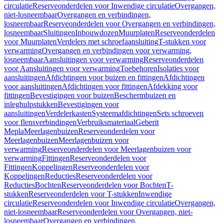
circulatie
Reserveonderdelen voor Inwendige circulatie
Overgangen,
niet-losneembaar
Overgangen en verbindingen,
losneembaar
Reserveonderdelen voor Overgangen en verbindingen,
losneembaar
Sluitingen
Inbouwdozen
Muurplaten
Reserveonderdelen
voor Muurplaten
Verdelers met schroefaansluiting
T-stukken voor
verwarming
Overgangen en verbindingen voor verwarming,
losneembaar
Aansluitingen voor verwarming
Reserveonderdelen
voor Aansluitingen voor verwarming
Toebehoren
Isolaties voor
aansluitingen
Afdichtingen voor buizen en fittingen
Afdichtingen
voor aansluitingen
Afdichtingen voor fittingen
Afdekking voor
fittingen
Bevestigingen voor buizen
Beschermbuizen en
inleghulpstukken
Bevestigingen voor
aansluitingen
Verdelerkasten
Systeemafdichtingen
Sets schroeven
voor flensverbindingen
Verbruiksmateriaal
Geberit
Mepla
Meerlagenbuizen
Reserveonderdelen voor
Meerlagenbuizen
Meerlagenbuizen voor
verwarming
Reserveonderdelen voor Meerlagenbuizen voor
verwarming
Fittingen
Reserveonderdelen voor
Fittingen
Koppelingen
Reserveonderdelen voor
Koppelingen
Reducties
Reserveonderdelen voor
Reducties
Bochten
Reserveonderdelen voor Bochten
T-
stukken
Reserveonderdelen voor T-stukken
Inwendige
circulatie
Reserveonderdelen voor Inwendige circulatie
Overgangen,
niet-losneembaar
Reserveonderdelen voor Overgangen, niet-
losneembaar
Overgangen en verbindingen,