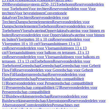
200
Bevestigingssysteem d250–315
Toebehoren
Reserveonderdelen
voor Toebehoren
Voor trechters
Reserveonderdelen voor Voor
trechters
Voor bevestigingen
Conventionele
dakafvoer
Trechters
Reserveonderdelen voor
Trechters
Dampschermelementen
Reserveonderdelen voor
Dampschermelementen
Toebehoren
Reserveonderdelen voor
Toebehoren
Vloerafwatering
Oppervlakteafwatering voor binnen en
buiten
Reserveonderdelen voor Oppervlakteafwatering voor binnen
en buiten
Vloerputten 10 x 10 cm
Reserveonderdelen voor
Vloerputten 10 x 10 cm
Vloeraansluitingen 13 x 13
cm
Reserveonderdelen voor Vloeraansluitingen 13 x 13
cm
Vloeraansluitingen voor balkons en terrassen, 13 x 13
cm
Reserveonderdelen voor Vloeraansluitingen voor balkons en
terrassen, 13 x 13 cm
Toebehoren
Reserveonderdelen voor
Toebehoren
Gereedschap
Gereedschap
Gereedschap voor Geberit
FlowFit
Reserveonderdelen voor Gereedschap voor Geberit
FlowFit
Handpersgereedschap
Reserveonderdelen voor
Handpersgereedschap
Persgereedschap compatibiliteit
[1]
Reserveonderdelen voor Persgereedschap compatibiliteit
[1]
Persgereedschap compatibiliteit [2]
Reserveonderdelen voor
Persgereedschap compatibiliteit
[2]
Buisbewerkingsgereedschap
Reserveonderdelen voor
Buisbewerkingsgereedschap
Afpersstoppen
Reserveonderdelen voor
Afpersstoppen
Controlemiddelen
Persmachines met