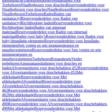
inloopdouche
Toebehoren
Reserveonderdelen voor
Toebehoren
Nisaflegboxen voor douches
Reserveonderdelen voor
Nisaflegboxen voor douches
Nisaflegboxen
Reserveonderdelen voor
Nisaflegboxen
Toebehoren
Baden
Baden van
sanitairacryl
Reserveonderdelen voor Baden van
sanitairacryl
Rechthoekige baden
Reserveonderdelen voor
Rechthoekige baden
Baden van mineraal
materiaal
Reserveonderdelen voor Baden van mineraal
materiaal
Baden voor baby's
Reserveonderdelen voor Baden voor
baby's
Installatie-elementen
Reserveonderdelen voor Installatie-
elementen
Sets voeten en sets montagesteunen en
muurbevestigingen
Reserveonderdelen voor Sets voeten en sets
montagesteunen en
muurbevestigingen
Toebehoren
Reparatiesets
Verder
toebehoren
Apparaataansluitingen voor douches en
baden
Afvoergarnituren voor douchebakken d52
Reserveonderdelen
voor Afvoergarnituren voor douchebakken d52
Met
afdekplaatje
Reserveonderdelen voor Met
afdekplaatje
Afvoerdeksel
Reserveonderdelen voor
Afvoerdeksel
Afvoergarnituren voor douchebakken,
d62
Reserveonderdelen voor Afvoergarnituren voor douchebakken,
d62
Met afdekplaatje
Reserveonderdelen voor Met
afdekplaatje
Afvoergarnituren voor douchebakken,
d90
Reserveonderdelen voor Afvoergarnituren voor douchebakken,
d90
Met afdekplaatje
Reserveonderdelen voor Met