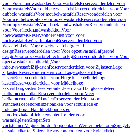
voor Voor handwasbakken
Voor wastafels
Reserveonderdelen voor
Voor wastafels
Voor dubbele wastafels
Reserveonderdelen voor Voor
dubbele wastafels
Voor meubelwastafels
Reserveonderdelen voor
Voor meubelwastafels
Voor opzetwastafels
Reserveonderdelen voor
Voor opzetwastafels
Voor hoekhandwasbakken
Reserveonderdelen
voor Voor hoekhandwasbakken
Voor
hoekwastafels
Reserveonderdelen voor Voor
hoekwastafels
Wastafelbladen
Reserveonderdelen voor
Wastafelbladen
Voor opzetwastafel afgerond
design
Reserveonderdelen voor Voor opzetwastafel afgerond
design
Voor opzetwastafel rechthoekig
Reserveonderdelen voor Voor
opzetwastafel rechthoekig
Voor
inbouwwastafel
Zijkasten
Reserveonderdelen voor Zijkasten
Lage
zijkasten
Reserveonderdelen voor Lage zijkasten
Hoge
kasten
Reserveonderdelen voor Hoge kasten
Middelhoge
kasten
Reserveonderdelen voor Middelhoge
kasten
Hangkasten
Reserveonderdelen voor Hangkasten
Meer
badkamermeubilair
Reserveonderdelen voor Meer
badkamermeubilair
Planchet
Reserveonderdelen voor
Planchet
Toebehoren
Inzetbakken voor schuiflade en
indelingsboxen
Handdoekhouders en
handdoekhaken
Lichtelementen
Houder voor
wastafelplaten
Grepen
Sets
voetsteunen
Magneetborden
Stopcontacten
Verder toebehoren
Spiegels
en spiegelkasten
Spiegel
Reserveonderdelen voor Spiegel
Met