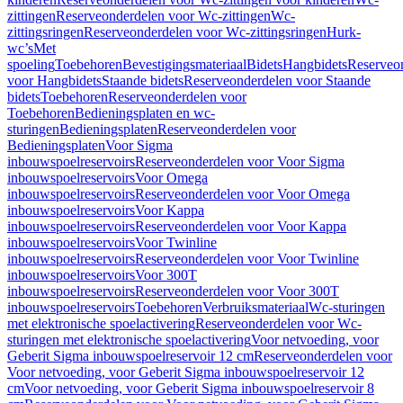
zittingen
Reserveonderdelen voor Wc-zittingen
Wc-
zittingsringen
Reserveonderdelen voor Wc-zittingsringen
Hurk-
wc’s
Met
spoeling
Toebehoren
Bevestigingsmateriaal
Bidets
Hangbidets
Reserveo
voor Hangbidets
Staande bidets
Reserveonderdelen voor Staande
bidets
Toebehoren
Reserveonderdelen voor
Toebehoren
Bedieningsplaten en wc-
sturingen
Bedieningsplaten
Reserveonderdelen voor
Bedieningsplaten
Voor Sigma
inbouwspoelreservoirs
Reserveonderdelen voor Voor Sigma
inbouwspoelreservoirs
Voor Omega
inbouwspoelreservoirs
Reserveonderdelen voor Voor Omega
inbouwspoelreservoirs
Voor Kappa
inbouwspoelreservoirs
Reserveonderdelen voor Voor Kappa
inbouwspoelreservoirs
Voor Twinline
inbouwspoelreservoirs
Reserveonderdelen voor Voor Twinline
inbouwspoelreservoirs
Voor 300T
inbouwspoelreservoirs
Reserveonderdelen voor Voor 300T
inbouwspoelreservoirs
Toebehoren
Verbruiksmateriaal
Wc-sturingen
met elektronische spoelactivering
Reserveonderdelen voor Wc-
sturingen met elektronische spoelactivering
Voor netvoeding, voor
Geberit Sigma inbouwspoelreservoir 12 cm
Reserveonderdelen voor
Voor netvoeding, voor Geberit Sigma inbouwspoelreservoir 12
cm
Voor netvoeding, voor Geberit Sigma inbouwspoelreservoir 8