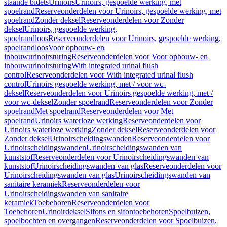
staande bidets
Urinoirs
Urinoirs, gespoelde werking, met
spoelrand
Reserveonderdelen voor Urinoirs, gespoelde werking, met
spoelrand
Zonder deksel
Reserveonderdelen voor Zonder
deksel
Urinoirs, gespoelde werking,
spoelrandloos
Reserveonderdelen voor Urinoirs, gespoelde werking,
spoelrandloos
Voor opbouw- en
inbouwurinoirsturing
Reserveonderdelen voor Voor opbouw- en
inbouwurinoirsturing
With integrated urinal flush
control
Reserveonderdelen voor With integrated urinal flush
control
Urinoirs gespoelde werking, met / voor wc-
deksel
Reserveonderdelen voor Urinoirs gespoelde werking, met /
voor wc-deksel
Zonder spoelrand
Reserveonderdelen voor Zonder
spoelrand
Met spoelrand
Reserveonderdelen voor Met
spoelrand
Urinoirs waterloze werking
Reserveonderdelen voor
Urinoirs waterloze werking
Zonder deksel
Reserveonderdelen voor
Zonder deksel
Urinoirscheidingswanden
Reserveonderdelen voor
Urinoirscheidingswanden
Urinoirscheidingswanden van
kunststof
Reserveonderdelen voor Urinoirscheidingswanden van
kunststof
Urinoirscheidingswanden van glas
Reserveonderdelen voor
Urinoirscheidingswanden van glas
Urinoirscheidingswanden van
sanitaire keramiek
Reserveonderdelen voor
Urinoirscheidingswanden van sanitaire
keramiek
Toebehoren
Reserveonderdelen voor
Toebehoren
Urinoirdeksel
Sifons en sifontoebehoren
Spoelbuizen,
spoelbochten en overgangen
Reserveonderdelen voor Spoelbuizen,