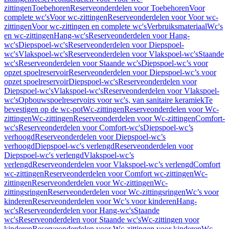
zittingen
Toebehoren
Reserveonderdelen voor Toebehoren
Voor
complete wc's
Voor wc-zittingen
Reserveonderdelen voor Voor wc-
zittingen
Voor wc-zittingen en complete wc's
Verbruiksmateriaal
Wc's
en wc-zittingen
Hang-wc's
Reserveonderdelen voor Hang-
wc's
Diepspoel-wc's
Reserveonderdelen voor Diepspoel-
wc's
Vlakspoel-wc's
Reserveonderdelen voor Vlakspoel-wc's
Staande
wc's
Reserveonderdelen voor Staande wc's
Diepspoel-wc’s voor
opzet spoelreservoir
Reserveonderdelen voor Diepspoel-wc’s voor
opzet spoelreservoir
Diepspoel-wc's
Reserveonderdelen voor
Diepspoel-wc's
Vlakspoel-wc's
Reserveonderdelen voor Vlakspoel-
wc's
Opbouwspoelreservoirs voor wc's, van sanitaire keramiek
Te
bevestigen op de wc-pot
Wc-zittingen
Reserveonderdelen voor Wc-
zittingen
Wc-zittingen
Reserveonderdelen voor Wc-zittingen
Comfort-
wc's
Reserveonderdelen voor Comfort-wc's
Diepspoel-wc’s
verhoogd
Reserveonderdelen voor Diepspoel-wc’s
verhoogd
Diepspoel-wc's verlengd
Reserveonderdelen voor
Diepspoel-wc's verlengd
Vlakspoel-wc’s
verlengd
Reserveonderdelen voor Vlakspoel-wc’s verlengd
Comfort
wc-zittingen
Reserveonderdelen voor Comfort wc-zittingen
Wc-
zittingen
Reserveonderdelen voor Wc-zittingen
Wc-
zittingsringen
Reserveonderdelen voor Wc-zittingsringen
Wc’s voor
kinderen
Reserveonderdelen voor Wc’s voor kinderen
Hang-
wc's
Reserveonderdelen voor Hang-wc's
Staande
wc's
Reserveonderdelen voor Staande wc's
Wc-zittingen voor
kinderen
Reserveonderdelen voor Wc-zittingen voor kinderen
Wc-