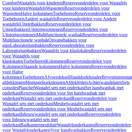
Comfort
Wastafels voor kinderen
Reserveonderdelen voor Wastafels
voor kinderen
Wastafels
Wasgoten
Reserveonderdelen voor
Wasgoten
Halve kolommen
Toebehoren
Reserveonderdelen voor
Toebehoren
Andere wastafels
Reserveonderdelen voor Andere
wastafels
Uitgietbakken
Reserveonderdelen voor
Uitgietbakken
Uitstortgootstenen
Reserveonderdelen voor
Uitstortgootstenen
Multifunctionele wasbak
Reserveonderdelen voor
Multifunctionele wasbak
Opvangbakken voor
gips
Laboratoriumbakken
Reserveonderdelen voor
Laboratoriumbakken
Wastafels voor klaslokalen
Reserveonderdelen
voor Wastafels voor
klaslokalen
Toebehoren
Kolommen
Reserveonderdelen voor
Kolommen
Staande kolommen
Halve kolommen
Reserveonderdelen
voor Halve
kolommen
Toebehoren
Afvoerdeksel
Handdoekhouder
Bevestigingsmat
afdekkingen
Montagehoeksteunen
Afdeklijsten
Achterwandplaten
Sets
consoles
Planchet
Wastafel sets met onderkast
Set handwasbak met
onderkast
Reserveonderdelen voor Set handwasbak met
onderkast
Wastafel sets met onderkast
Reserveonderdelen voor
Wastafel sets met onderkast
Meubelwastafel sets met
onderkast
Reserveonderdelen voor Meubelwastafel sets met
onderkast
Inbouwwastafel sets met onderkast
Reserveonderdelen
voor Inbouwwastafel sets met
onderkast
Badkamermeubilair
Wastafelonderkasten
Reserveonderdelen
voor Wastafelonderkasten
Voor handwasbakken
Reserveonderdelen