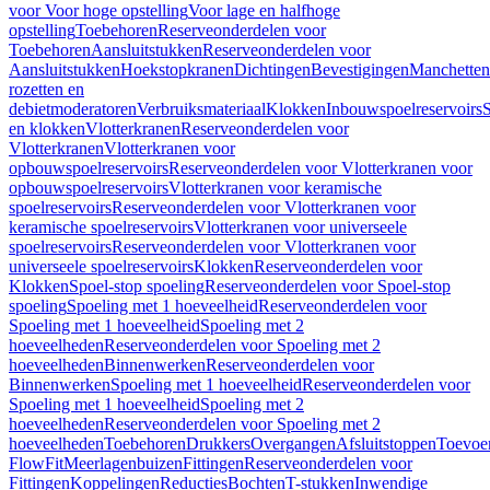
voor Voor hoge opstelling
Voor lage en halfhoge
opstelling
Toebehoren
Reserveonderdelen voor
Toebehoren
Aansluitstukken
Reserveonderdelen voor
Aansluitstukken
Hoekstopkranen
Dichtingen
Bevestigingen
Manchetten
rozetten en
debietmoderatoren
Verbruiksmateriaal
Klokken
Inbouwspoelreservoirs
en klokken
Vlotterkranen
Reserveonderdelen voor
Vlotterkranen
Vlotterkranen voor
opbouwspoelreservoirs
Reserveonderdelen voor Vlotterkranen voor
opbouwspoelreservoirs
Vlotterkranen voor keramische
spoelreservoirs
Reserveonderdelen voor Vlotterkranen voor
keramische spoelreservoirs
Vlotterkranen voor universeele
spoelreservoirs
Reserveonderdelen voor Vlotterkranen voor
universeele spoelreservoirs
Klokken
Reserveonderdelen voor
Klokken
Spoel-stop spoeling
Reserveonderdelen voor Spoel-stop
spoeling
Spoeling met 1 hoeveelheid
Reserveonderdelen voor
Spoeling met 1 hoeveelheid
Spoeling met 2
hoeveelheden
Reserveonderdelen voor Spoeling met 2
hoeveelheden
Binnenwerken
Reserveonderdelen voor
Binnenwerken
Spoeling met 1 hoeveelheid
Reserveonderdelen voor
Spoeling met 1 hoeveelheid
Spoeling met 2
hoeveelheden
Reserveonderdelen voor Spoeling met 2
hoeveelheden
Toebehoren
Drukkers
Overgangen
Afsluitstoppen
Toevoe
FlowFit
Meerlagenbuizen
Fittingen
Reserveonderdelen voor
Fittingen
Koppelingen
Reducties
Bochten
T-stukken
Inwendige