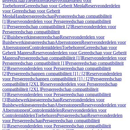
gereedschap
Toebehoren
Reserveonderdelen voor
Toebehoren
Gereedschap voor Geberit Mepla
Reserveonderdelen
voor Gereedschap voor Geberit
Mepla
Handpersgereedschap
Persgereedschap compatibiliteit
[1]
Reserveonderdelen voor Persgereedschap compatibiliteit
[1]
Persgereedschap compatibiliteit [2]
Reserveonderdelen voor
Persgereedschap compatibiliteit
[2]
Buisbewerkingsgereedschap
Reserveonderdelen voor
Buisbewerkingsgereedschap
Afpersstoppen
Reserveonderdelen voor
Afpersstoppen
Controlemiddelen
Toebehoren
Gereedschap voor
Geberit Mapress
Reserveonderdelen voor Gereedschap voor Geberit
Mapress
Persgereedschap compatibiliteit [1]
Reserveonderdelen voor
Persgereedschap compatibiliteit [1]
Persgereedschap compatibiliteit
[2]
Reserveonderdelen voor Persgereedschap compatibiliteit
[2]
Persgereedschappen compatibiliteit [1] / [2]
Reserveonderdelen
voor Persgereedschappen compatibiliteit [1] / [2]
Persgereedschap
compatibiliteit [2XL]
Reserveonderdelen voor Persgereedschap
compatibiliteit [2XL]
Persgereedschap compatibiliteit
[3]
Reserveonderdelen voor Persgereedschap compatibiliteit
[3]
Buisbewerkingsgereedschap
Reserveonderdelen voor
Buisbewerkingsgereedschap
Afpersstoppen
Reserveonderdelen voor
Afpersstoppen
Controlemiddelen
Reserveonderdelen voor
Controlemiddelen
Toebehoren
Persgereedschap
Reserveonderdelen
voor Persgereedschap
Persgereedschap compatibiliteit
[1]
Reserveonderdelen voor Persgereedschap compatibiliteit