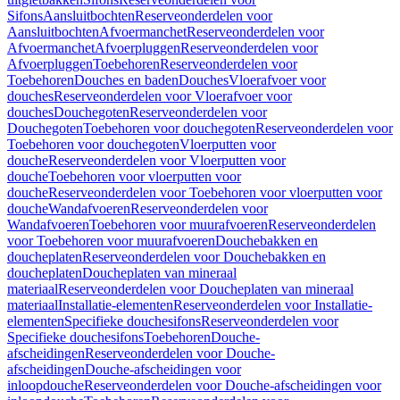
Sifons
Aansluitbochten
Reserveonderdelen voor
Aansluitbochten
Afvoermanchet
Reserveonderdelen voor
Afvoermanchet
Afvoerpluggen
Reserveonderdelen voor
Afvoerpluggen
Toebehoren
Reserveonderdelen voor
Toebehoren
Douches en baden
Douches
Vloerafvoer voor
douches
Reserveonderdelen voor Vloerafvoer voor
douches
Douchegoten
Reserveonderdelen voor
Douchegoten
Toebehoren voor douchegoten
Reserveonderdelen voor
Toebehoren voor douchegoten
Vloerputten voor
douche
Reserveonderdelen voor Vloerputten voor
douche
Toebehoren voor vloerputten voor
douche
Reserveonderdelen voor Toebehoren voor vloerputten voor
douche
Wandafvoeren
Reserveonderdelen voor
Wandafvoeren
Toebehoren voor muurafvoeren
Reserveonderdelen
voor Toebehoren voor muurafvoeren
Douchebakken en
doucheplaten
Reserveonderdelen voor Douchebakken en
doucheplaten
Doucheplaten van mineraal
materiaal
Reserveonderdelen voor Doucheplaten van mineraal
materiaal
Installatie-elementen
Reserveonderdelen voor Installatie-
elementen
Specifieke douchesifons
Reserveonderdelen voor
Specifieke douchesifons
Toebehoren
Douche-
afscheidingen
Reserveonderdelen voor Douche-
afscheidingen
Douche-afscheidingen voor
inloopdouche
Reserveonderdelen voor Douche-afscheidingen voor