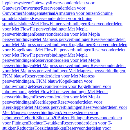
hygiënesysteem
Gateways
Reserveonderdelen voor
Gateways
Omvormer
Reserveonderdelen voor
Omvormer
Montagemateriaal
Armaturen voor buizen
Schuine
spindelafsluiters
Reserveonderdelen voor Schuine
spindelafsluiters
Met FlowFit persverbindingen
Reserveonderdelen
voor Met FlowFit persverbindingen
Met Mepla
persverbindingen
Reserveonderdelen voor Met Mepla
persverbindingen
Met Mapress persverbindingen
Reserveonderdelen
voor Met Mapress persverbindingen
Kogelkranen
Reserveonderdelen
voor Kogelkranen
Met FlowFit persverbindingen
Reserveonderdelen
voor Met FlowFit persverbindingen
Met Mepla
persverbindingen
Reserveonderdelen voor Met Mepla
persverbindingen
Met Mapress persverbindingen
Reserveonderdelen
voor Met Mapress persverbindingen
Met Mapress persverbindingen,
FKM blauw
Reserveonderdelen voor Met Mapress
persverbindingen, FKM blauw
Kogelkranen voor
inbouwmontage
Reserveonderdelen voor Kogelkranen voor
inbouwmontage
Met FlowFit persverbindingen
Met Mepla
persverbindingen
Reserveonderdelen voor Met Mepla
persverbindingen
Keerkleppen
Reserveonderdelen voor
Keerkleppen
Met Mapress persverbindingen
Reserveonderdelen voor
Met Mapress persverbindingen
Afvoersystemen voor
gebouwen
Geberit Silent-db20
Buizen
Fittingen
Reserveonderdelen
voor Fittingen
Bochten
T-stukken
Reserveonderdelen voor T-
stukken
Reducties
Toezichtsstukken
Reserveonderdelen voor