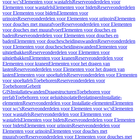
voor wc's
Elementen voor wastafels
Reserveonderdelen voor
Elementen voor wastafels
Elementen voor bidets
Reserveonderdelen
voor Elementen voor bidets
Elementen voor
urinoirs
Reserveonderdelen voor Elementen voor urinoirs
Elementen
voor douches met muurafvoer
Reserveonderdelen voor Elementen
voor douches met muurafvoer
Elementen voor douches en
baden
Reserveonderdelen voor Elementen voor douches en
baden
Elementen voor douchescheidingswanden
Reserveonderdelen
voor Elementen voor douchescheidingswanden
Elementen voor
uitgietbakken
Reserveonderdelen voor Elementen voor
uitgietbakken
Elementen voor kranen
Reserveonderdelen voor
Elementen voor kranen
Elementen voor het dragen van
lasten
Reserveonderdelen voor Elementen voor het dragen van
lasten
Elementen voor spoeltafels
Reserveonderdelen voor Elementen
voor spoeltafels
Toebehoren
Reserveonderdelen voor
Toebehoren
Geberit
GIS
Installatiewanden
Draagstructuren
Toebehoren voor
prefab
Toebehoren voor geluidsisolatie
Beplatingen
Installatie-
elementen
Reserveonderdelen voor Installatie-elementen
Elementen
voor wc's
Reserveonderdelen voor Elementen voor wc's
Elementen
voor wastafels
Reserveonderdelen voor Elementen voor
wastafels
Elementen voor bidets
Reserveonderdelen voor Elementen
voor bidets
Elementen voor urinoirs
Reserveonderdelen voor
Elementen voor urinoirs
Elementen voor douches met
muurafvoer
Reserveonderdelen voor Elementen voor douches met