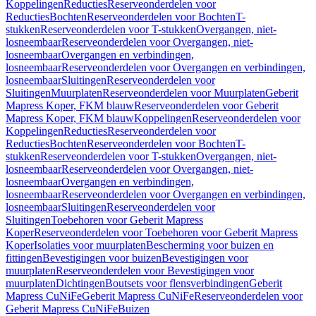
Koppelingen
Reducties
Reserveonderdelen voor
Reducties
Bochten
Reserveonderdelen voor Bochten
T-
stukken
Reserveonderdelen voor T-stukken
Overgangen, niet-
losneembaar
Reserveonderdelen voor Overgangen, niet-
losneembaar
Overgangen en verbindingen,
losneembaar
Reserveonderdelen voor Overgangen en verbindingen,
losneembaar
Sluitingen
Reserveonderdelen voor
Sluitingen
Muurplaten
Reserveonderdelen voor Muurplaten
Geberit
Mapress Koper, FKM blauw
Reserveonderdelen voor Geberit
Mapress Koper, FKM blauw
Koppelingen
Reserveonderdelen voor
Koppelingen
Reducties
Reserveonderdelen voor
Reducties
Bochten
Reserveonderdelen voor Bochten
T-
stukken
Reserveonderdelen voor T-stukken
Overgangen, niet-
losneembaar
Reserveonderdelen voor Overgangen, niet-
losneembaar
Overgangen en verbindingen,
losneembaar
Reserveonderdelen voor Overgangen en verbindingen,
losneembaar
Sluitingen
Reserveonderdelen voor
Sluitingen
Toebehoren voor Geberit Mapress
Koper
Reserveonderdelen voor Toebehoren voor Geberit Mapress
Koper
Isolaties voor muurplaten
Bescherming voor buizen en
fittingen
Bevestigingen voor buizen
Bevestigingen voor
muurplaten
Reserveonderdelen voor Bevestigingen voor
muurplaten
Dichtingen
Boutsets voor flensverbindingen
Geberit
Mapress CuNiFe
Geberit Mapress CuNiFe
Reserveonderdelen voor
Geberit Mapress CuNiFe
Buizen