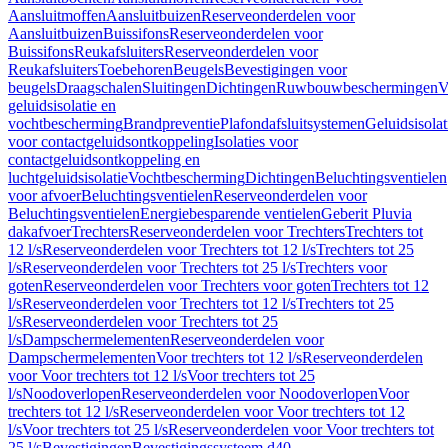
Aansluitmoffen
Aansluitbuizen
Reserveonderdelen voor
Aansluitbuizen
Buissifons
Reserveonderdelen voor
Buissifons
Reukafsluiters
Reserveonderdelen voor
Reukafsluiters
Toebehoren
Beugels
Bevestigingen voor
beugels
Draagschalen
Sluitingen
Dichtingen
Ruwbouwbeschermingen
V
geluidsisolatie en
vochtbescherming
Brandpreventie
Plafondafsluitsystemen
Geluidsisolat
voor contactgeluidsontkoppeling
Isolaties voor
contactgeluidsontkoppeling en
luchtgeluidsisolatie
Vochtbescherming
Dichtingen
Beluchtingsventielen
voor afvoer
Beluchtingsventielen
Reserveonderdelen voor
Beluchtingsventielen
Energiebesparende ventielen
Geberit Pluvia
dakafvoer
Trechters
Reserveonderdelen voor Trechters
Trechters tot
12 l/s
Reserveonderdelen voor Trechters tot 12 l/s
Trechters tot 25
l/s
Reserveonderdelen voor Trechters tot 25 l/s
Trechters voor
goten
Reserveonderdelen voor Trechters voor goten
Trechters tot 12
l/s
Reserveonderdelen voor Trechters tot 12 l/s
Trechters tot 25
l/s
Reserveonderdelen voor Trechters tot 25
l/s
Dampschermelementen
Reserveonderdelen voor
Dampschermelementen
Voor trechters tot 12 l/s
Reserveonderdelen
voor Voor trechters tot 12 l/s
Voor trechters tot 25
l/s
Noodoverlopen
Reserveonderdelen voor Noodoverlopen
Voor
trechters tot 12 l/s
Reserveonderdelen voor Voor trechters tot 12
l/s
Voor trechters tot 25 l/s
Reserveonderdelen voor Voor trechters tot
25 l/s
Bevestigingen
Bevestigingssysteem d40–