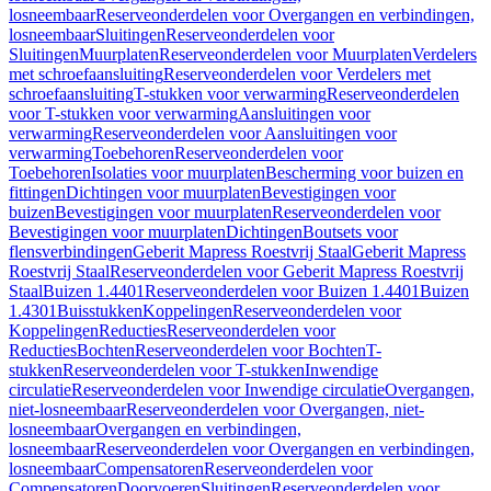
losneembaar
Reserveonderdelen voor Overgangen en verbindingen,
losneembaar
Sluitingen
Reserveonderdelen voor
Sluitingen
Muurplaten
Reserveonderdelen voor Muurplaten
Verdelers
met schroefaansluiting
Reserveonderdelen voor Verdelers met
schroefaansluiting
T-stukken voor verwarming
Reserveonderdelen
voor T-stukken voor verwarming
Aansluitingen voor
verwarming
Reserveonderdelen voor Aansluitingen voor
verwarming
Toebehoren
Reserveonderdelen voor
Toebehoren
Isolaties voor muurplaten
Bescherming voor buizen en
fittingen
Dichtingen voor muurplaten
Bevestigingen voor
buizen
Bevestigingen voor muurplaten
Reserveonderdelen voor
Bevestigingen voor muurplaten
Dichtingen
Boutsets voor
flensverbindingen
Geberit Mapress Roestvrij Staal
Geberit Mapress
Roestvrij Staal
Reserveonderdelen voor Geberit Mapress Roestvrij
Staal
Buizen 1.4401
Reserveonderdelen voor Buizen 1.4401
Buizen
1.4301
Buisstukken
Koppelingen
Reserveonderdelen voor
Koppelingen
Reducties
Reserveonderdelen voor
Reducties
Bochten
Reserveonderdelen voor Bochten
T-
stukken
Reserveonderdelen voor T-stukken
Inwendige
circulatie
Reserveonderdelen voor Inwendige circulatie
Overgangen,
niet-losneembaar
Reserveonderdelen voor Overgangen, niet-
losneembaar
Overgangen en verbindingen,
losneembaar
Reserveonderdelen voor Overgangen en verbindingen,
losneembaar
Compensatoren
Reserveonderdelen voor
Compensatoren
Doorvoeren
Sluitingen
Reserveonderdelen voor