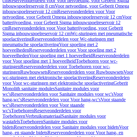
cm
Reserveonderdelen voor Voor netvoeding, voor Geberit Sigma
inbouwspoelreservoir 8 cm
Voor netvoeding, voor Geberit Omega
inbouwspoelreservoir 12 cm
Reserveonderdelen voor Voor
netvoeding, voor Geberit Omega inbouwspoelreservoir 12 cm
Voor
batterijvoeding, voor Geberit Sigma inbouwspoelreservoir 12
cm
Reserveonderdelen voor Voor batterijvoeding, voor Geberit
Sigma inbouwspoelreservoir 12 cm
Wc-sturingen met pneumatische
spoelactivering
Reserveonderdelen voor Wc-sturingen met
pneumatische spoelactivering
Voor spoeling met 2
hoeveelheden
Reserveonderdelen voor Voor spoeling met 2
hoeveelheden
Voor spoeling met 1 hoeveelheid
Reserveonderdelen
voor Voor spoeling met 1 hoeveelheid
Toebehoren voor wc-
sturingen
Reserveonderdelen voor Toebehoren voor wc-
sturingen
Ruwbouwsets
Reserveonderdelen voor Ruwbouwsets
Voor
wc-sturingen met elektronische spoelactivering
Reserveonderdelen
voor Voor wc-sturingen met elektronische spoelactivering
Geberit
Monolith sanitaire modules
Sanitaire modules voor
wc's
Reserveonderdelen voor Sanitaire modules voor wc's
Voor
hang-wc's
Reserveonderdelen voor Voor hang-wc's
Voor staande
wc's
Reserveonderdelen voor Voor staande
wc's
Toebehoren
Reserveonderdelen voor
Toebehoren
Verbruiksmateriaal
Sanitaire modules voor
wastafels
Toebehoren
Sanitaire modules voor
bidets
Reserveonderdelen voor Sanitaire modules voor bidets
Voor
hang- en staande bidets
Reserveonderdelen voor Voor hang- en