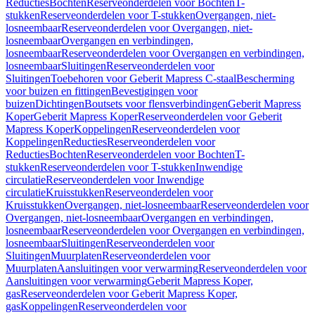
Reducties
Bochten
Reserveonderdelen voor Bochten
T-
stukken
Reserveonderdelen voor T-stukken
Overgangen, niet-
losneembaar
Reserveonderdelen voor Overgangen, niet-
losneembaar
Overgangen en verbindingen,
losneembaar
Reserveonderdelen voor Overgangen en verbindingen,
losneembaar
Sluitingen
Reserveonderdelen voor
Sluitingen
Toebehoren voor Geberit Mapress C-staal
Bescherming
voor buizen en fittingen
Bevestigingen voor
buizen
Dichtingen
Boutsets voor flensverbindingen
Geberit Mapress
Koper
Geberit Mapress Koper
Reserveonderdelen voor Geberit
Mapress Koper
Koppelingen
Reserveonderdelen voor
Koppelingen
Reducties
Reserveonderdelen voor
Reducties
Bochten
Reserveonderdelen voor Bochten
T-
stukken
Reserveonderdelen voor T-stukken
Inwendige
circulatie
Reserveonderdelen voor Inwendige
circulatie
Kruisstukken
Reserveonderdelen voor
Kruisstukken
Overgangen, niet-losneembaar
Reserveonderdelen voor
Overgangen, niet-losneembaar
Overgangen en verbindingen,
losneembaar
Reserveonderdelen voor Overgangen en verbindingen,
losneembaar
Sluitingen
Reserveonderdelen voor
Sluitingen
Muurplaten
Reserveonderdelen voor
Muurplaten
Aansluitingen voor verwarming
Reserveonderdelen voor
Aansluitingen voor verwarming
Geberit Mapress Koper,
gas
Reserveonderdelen voor Geberit Mapress Koper,
gas
Koppelingen
Reserveonderdelen voor