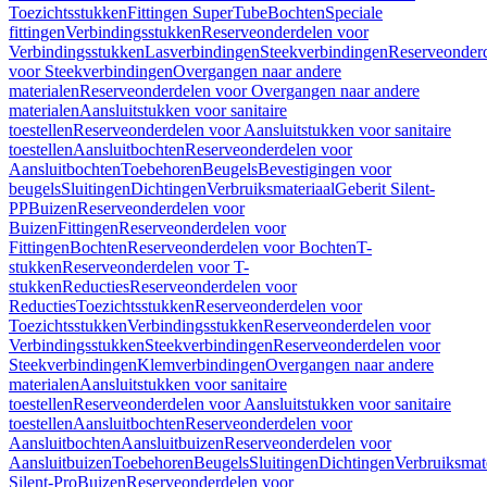
Toezichtsstukken
Fittingen SuperTube
Bochten
Speciale
fittingen
Verbindingsstukken
Reserveonderdelen voor
Verbindingsstukken
Lasverbindingen
Steekverbindingen
Reserveonder
voor Steekverbindingen
Overgangen naar andere
materialen
Reserveonderdelen voor Overgangen naar andere
materialen
Aansluitstukken voor sanitaire
toestellen
Reserveonderdelen voor Aansluitstukken voor sanitaire
toestellen
Aansluitbochten
Reserveonderdelen voor
Aansluitbochten
Toebehoren
Beugels
Bevestigingen voor
beugels
Sluitingen
Dichtingen
Verbruiksmateriaal
Geberit Silent-
PP
Buizen
Reserveonderdelen voor
Buizen
Fittingen
Reserveonderdelen voor
Fittingen
Bochten
Reserveonderdelen voor Bochten
T-
stukken
Reserveonderdelen voor T-
stukken
Reducties
Reserveonderdelen voor
Reducties
Toezichtsstukken
Reserveonderdelen voor
Toezichtsstukken
Verbindingsstukken
Reserveonderdelen voor
Verbindingsstukken
Steekverbindingen
Reserveonderdelen voor
Steekverbindingen
Klemverbindingen
Overgangen naar andere
materialen
Aansluitstukken voor sanitaire
toestellen
Reserveonderdelen voor Aansluitstukken voor sanitaire
toestellen
Aansluitbochten
Reserveonderdelen voor
Aansluitbochten
Aansluitbuizen
Reserveonderdelen voor
Aansluitbuizen
Toebehoren
Beugels
Sluitingen
Dichtingen
Verbruiksmat
Silent-Pro
Buizen
Reserveonderdelen voor