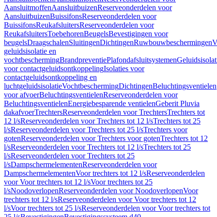
Aansluitmoffen
Aansluitbuizen
Reserveonderdelen voor
Aansluitbuizen
Buissifons
Reserveonderdelen voor
Buissifons
Reukafsluiters
Reserveonderdelen voor
Reukafsluiters
Toebehoren
Beugels
Bevestigingen voor
beugels
Draagschalen
Sluitingen
Dichtingen
Ruwbouwbeschermingen
V
geluidsisolatie en
vochtbescherming
Brandpreventie
Plafondafsluitsystemen
Geluidsisolat
voor contactgeluidsontkoppeling
Isolaties voor
contactgeluidsontkoppeling en
luchtgeluidsisolatie
Vochtbescherming
Dichtingen
Beluchtingsventielen
voor afvoer
Beluchtingsventielen
Reserveonderdelen voor
Beluchtingsventielen
Energiebesparende ventielen
Geberit Pluvia
dakafvoer
Trechters
Reserveonderdelen voor Trechters
Trechters tot
12 l/s
Reserveonderdelen voor Trechters tot 12 l/s
Trechters tot 25
l/s
Reserveonderdelen voor Trechters tot 25 l/s
Trechters voor
goten
Reserveonderdelen voor Trechters voor goten
Trechters tot 12
l/s
Reserveonderdelen voor Trechters tot 12 l/s
Trechters tot 25
l/s
Reserveonderdelen voor Trechters tot 25
l/s
Dampschermelementen
Reserveonderdelen voor
Dampschermelementen
Voor trechters tot 12 l/s
Reserveonderdelen
voor Voor trechters tot 12 l/s
Voor trechters tot 25
l/s
Noodoverlopen
Reserveonderdelen voor Noodoverlopen
Voor
trechters tot 12 l/s
Reserveonderdelen voor Voor trechters tot 12
l/s
Voor trechters tot 25 l/s
Reserveonderdelen voor Voor trechters tot
25 l/s
Bevestigingen
Bevestigingssysteem d40–