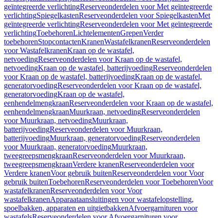
geïntegreerde verlichting
Reserveonderdelen voor Met geïntegreerde
verlichting
Spiegelkasten
Reserveonderdelen voor Spiegelkasten
Met
geïntegreerde verlichting
Reserveonderdelen voor Met geïntegreerde
verlichting
Toebehoren
Lichtelementen
Grepen
Verder
toebehoren
Stopcontacten
Kranen
Wastafelkranen
Reserveonderdelen
voor Wastafelkranen
Kraan op de wastafel,
netvoeding
Reserveonderdelen voor Kraan op de wastafel,
netvoeding
Kraan op de wastafel, batterijvoeding
Reserveonderdelen
voor Kraan op de wastafel, batterijvoeding
Kraan op de wastafel,
generatorvoeding
Reserveonderdelen voor Kraan op de wastafel,
generatorvoeding
Kraan op de wastafel,
eenhendelmengkraan
Reserveonderdelen voor Kraan op de wastafel,
eenhendelmengkraan
Muurkraan, netvoeding
Reserveonderdelen
voor Muurkraan, netvoeding
Muurkraan,
batterijvoeding
Reserveonderdelen voor Muurkraan,
batterijvoeding
Muurkraan, generatorvoeding
Reserveonderdelen
voor Muurkraan, generatorvoeding
Muurkraan,
tweegreepsmengkraan
Reserveonderdelen voor Muurkraan,
tweegreepsmengkraan
Verdere kranen
Reserveonderdelen voor
Verdere kranen
Voor gebruik buiten
Reserveonderdelen voor Voor
gebruik buiten
Toebehoren
Reserveonderdelen voor Toebehoren
Voor
wastafelkranen
Reserveonderdelen voor Voor
wastafelkranen
Apparaataansluitingen voor wastafelopstelling,
spoelbakken, apparaten en uitgietbakken
Afvoergarnituren voor
wastafels
Reserveonderdelen voor Afvoergarnituren voor