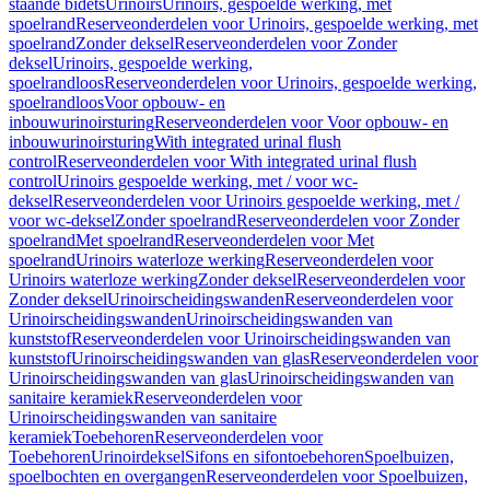
staande bidets
Urinoirs
Urinoirs, gespoelde werking, met
spoelrand
Reserveonderdelen voor Urinoirs, gespoelde werking, met
spoelrand
Zonder deksel
Reserveonderdelen voor Zonder
deksel
Urinoirs, gespoelde werking,
spoelrandloos
Reserveonderdelen voor Urinoirs, gespoelde werking,
spoelrandloos
Voor opbouw- en
inbouwurinoirsturing
Reserveonderdelen voor Voor opbouw- en
inbouwurinoirsturing
With integrated urinal flush
control
Reserveonderdelen voor With integrated urinal flush
control
Urinoirs gespoelde werking, met / voor wc-
deksel
Reserveonderdelen voor Urinoirs gespoelde werking, met /
voor wc-deksel
Zonder spoelrand
Reserveonderdelen voor Zonder
spoelrand
Met spoelrand
Reserveonderdelen voor Met
spoelrand
Urinoirs waterloze werking
Reserveonderdelen voor
Urinoirs waterloze werking
Zonder deksel
Reserveonderdelen voor
Zonder deksel
Urinoirscheidingswanden
Reserveonderdelen voor
Urinoirscheidingswanden
Urinoirscheidingswanden van
kunststof
Reserveonderdelen voor Urinoirscheidingswanden van
kunststof
Urinoirscheidingswanden van glas
Reserveonderdelen voor
Urinoirscheidingswanden van glas
Urinoirscheidingswanden van
sanitaire keramiek
Reserveonderdelen voor
Urinoirscheidingswanden van sanitaire
keramiek
Toebehoren
Reserveonderdelen voor
Toebehoren
Urinoirdeksel
Sifons en sifontoebehoren
Spoelbuizen,
spoelbochten en overgangen
Reserveonderdelen voor Spoelbuizen,