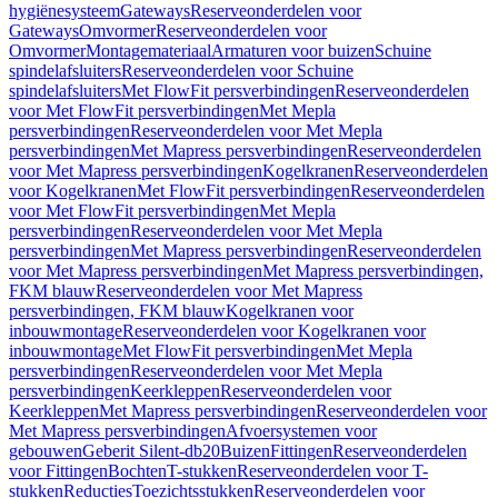
hygiënesysteem
Gateways
Reserveonderdelen voor
Gateways
Omvormer
Reserveonderdelen voor
Omvormer
Montagemateriaal
Armaturen voor buizen
Schuine
spindelafsluiters
Reserveonderdelen voor Schuine
spindelafsluiters
Met FlowFit persverbindingen
Reserveonderdelen
voor Met FlowFit persverbindingen
Met Mepla
persverbindingen
Reserveonderdelen voor Met Mepla
persverbindingen
Met Mapress persverbindingen
Reserveonderdelen
voor Met Mapress persverbindingen
Kogelkranen
Reserveonderdelen
voor Kogelkranen
Met FlowFit persverbindingen
Reserveonderdelen
voor Met FlowFit persverbindingen
Met Mepla
persverbindingen
Reserveonderdelen voor Met Mepla
persverbindingen
Met Mapress persverbindingen
Reserveonderdelen
voor Met Mapress persverbindingen
Met Mapress persverbindingen,
FKM blauw
Reserveonderdelen voor Met Mapress
persverbindingen, FKM blauw
Kogelkranen voor
inbouwmontage
Reserveonderdelen voor Kogelkranen voor
inbouwmontage
Met FlowFit persverbindingen
Met Mepla
persverbindingen
Reserveonderdelen voor Met Mepla
persverbindingen
Keerkleppen
Reserveonderdelen voor
Keerkleppen
Met Mapress persverbindingen
Reserveonderdelen voor
Met Mapress persverbindingen
Afvoersystemen voor
gebouwen
Geberit Silent-db20
Buizen
Fittingen
Reserveonderdelen
voor Fittingen
Bochten
T-stukken
Reserveonderdelen voor T-
stukken
Reducties
Toezichtsstukken
Reserveonderdelen voor