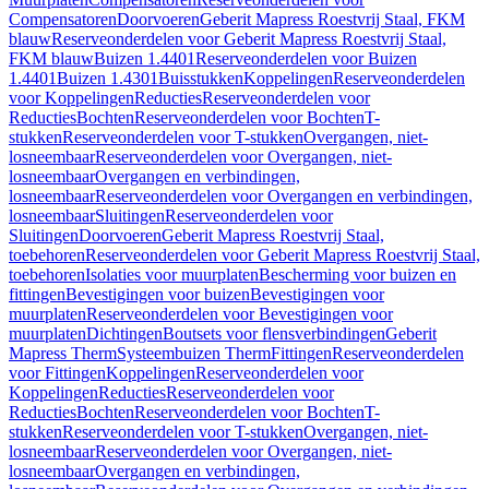
Compensatoren
Doorvoeren
Geberit Mapress Roestvrij Staal, FKM
blauw
Reserveonderdelen voor Geberit Mapress Roestvrij Staal,
FKM blauw
Buizen 1.4401
Reserveonderdelen voor Buizen
1.4401
Buizen 1.4301
Buisstukken
Koppelingen
Reserveonderdelen
voor Koppelingen
Reducties
Reserveonderdelen voor
Reducties
Bochten
Reserveonderdelen voor Bochten
T-
stukken
Reserveonderdelen voor T-stukken
Overgangen, niet-
losneembaar
Reserveonderdelen voor Overgangen, niet-
losneembaar
Overgangen en verbindingen,
losneembaar
Reserveonderdelen voor Overgangen en verbindingen,
losneembaar
Sluitingen
Reserveonderdelen voor
Sluitingen
Doorvoeren
Geberit Mapress Roestvrij Staal,
toebehoren
Reserveonderdelen voor Geberit Mapress Roestvrij Staal,
toebehoren
Isolaties voor muurplaten
Bescherming voor buizen en
fittingen
Bevestigingen voor buizen
Bevestigingen voor
muurplaten
Reserveonderdelen voor Bevestigingen voor
muurplaten
Dichtingen
Boutsets voor flensverbindingen
Geberit
Mapress Therm
Systeembuizen Therm
Fittingen
Reserveonderdelen
voor Fittingen
Koppelingen
Reserveonderdelen voor
Koppelingen
Reducties
Reserveonderdelen voor
Reducties
Bochten
Reserveonderdelen voor Bochten
T-
stukken
Reserveonderdelen voor T-stukken
Overgangen, niet-
losneembaar
Reserveonderdelen voor Overgangen, niet-
losneembaar
Overgangen en verbindingen,