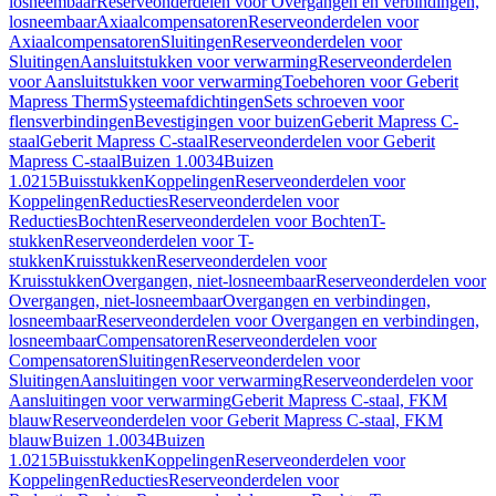
losneembaar
Reserveonderdelen voor Overgangen en verbindingen,
losneembaar
Axiaalcompensatoren
Reserveonderdelen voor
Axiaalcompensatoren
Sluitingen
Reserveonderdelen voor
Sluitingen
Aansluitstukken voor verwarming
Reserveonderdelen
voor Aansluitstukken voor verwarming
Toebehoren voor Geberit
Mapress Therm
Systeemafdichtingen
Sets schroeven voor
flensverbindingen
Bevestigingen voor buizen
Geberit Mapress C-
staal
Geberit Mapress C-staal
Reserveonderdelen voor Geberit
Mapress C-staal
Buizen 1.0034
Buizen
1.0215
Buisstukken
Koppelingen
Reserveonderdelen voor
Koppelingen
Reducties
Reserveonderdelen voor
Reducties
Bochten
Reserveonderdelen voor Bochten
T-
stukken
Reserveonderdelen voor T-
stukken
Kruisstukken
Reserveonderdelen voor
Kruisstukken
Overgangen, niet-losneembaar
Reserveonderdelen voor
Overgangen, niet-losneembaar
Overgangen en verbindingen,
losneembaar
Reserveonderdelen voor Overgangen en verbindingen,
losneembaar
Compensatoren
Reserveonderdelen voor
Compensatoren
Sluitingen
Reserveonderdelen voor
Sluitingen
Aansluitingen voor verwarming
Reserveonderdelen voor
Aansluitingen voor verwarming
Geberit Mapress C-staal, FKM
blauw
Reserveonderdelen voor Geberit Mapress C-staal, FKM
blauw
Buizen 1.0034
Buizen
1.0215
Buisstukken
Koppelingen
Reserveonderdelen voor
Koppelingen
Reducties
Reserveonderdelen voor