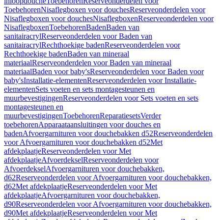
inloopdouche
Toebehoren
Reserveonderdelen voor
Toebehoren
Nisaflegboxen voor douches
Reserveonderdelen voor
Nisaflegboxen voor douches
Nisaflegboxen
Reserveonderdelen voor
Nisaflegboxen
Toebehoren
Baden
Baden van
sanitairacryl
Reserveonderdelen voor Baden van
sanitairacryl
Rechthoekige baden
Reserveonderdelen voor
Rechthoekige baden
Baden van mineraal
materiaal
Reserveonderdelen voor Baden van mineraal
materiaal
Baden voor baby's
Reserveonderdelen voor Baden voor
baby's
Installatie-elementen
Reserveonderdelen voor Installatie-
elementen
Sets voeten en sets montagesteunen en
muurbevestigingen
Reserveonderdelen voor Sets voeten en sets
montagesteunen en
muurbevestigingen
Toebehoren
Reparatiesets
Verder
toebehoren
Apparaataansluitingen voor douches en
baden
Afvoergarnituren voor douchebakken d52
Reserveonderdelen
voor Afvoergarnituren voor douchebakken d52
Met
afdekplaatje
Reserveonderdelen voor Met
afdekplaatje
Afvoerdeksel
Reserveonderdelen voor
Afvoerdeksel
Afvoergarnituren voor douchebakken,
d62
Reserveonderdelen voor Afvoergarnituren voor douchebakken,
d62
Met afdekplaatje
Reserveonderdelen voor Met
afdekplaatje
Afvoergarnituren voor douchebakken,
d90
Reserveonderdelen voor Afvoergarnituren voor douchebakken,
d90
Met afdekplaatje
Reserveonderdelen voor Met