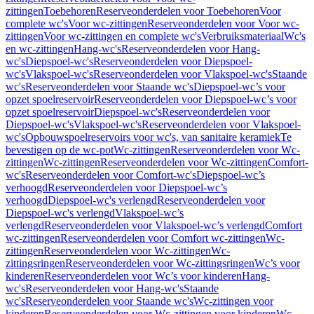
zittingen
Toebehoren
Reserveonderdelen voor Toebehoren
Voor
complete wc's
Voor wc-zittingen
Reserveonderdelen voor Voor wc-
zittingen
Voor wc-zittingen en complete wc's
Verbruiksmateriaal
Wc's
en wc-zittingen
Hang-wc's
Reserveonderdelen voor Hang-
wc's
Diepspoel-wc's
Reserveonderdelen voor Diepspoel-
wc's
Vlakspoel-wc's
Reserveonderdelen voor Vlakspoel-wc's
Staande
wc's
Reserveonderdelen voor Staande wc's
Diepspoel-wc’s voor
opzet spoelreservoir
Reserveonderdelen voor Diepspoel-wc’s voor
opzet spoelreservoir
Diepspoel-wc's
Reserveonderdelen voor
Diepspoel-wc's
Vlakspoel-wc's
Reserveonderdelen voor Vlakspoel-
wc's
Opbouwspoelreservoirs voor wc's, van sanitaire keramiek
Te
bevestigen op de wc-pot
Wc-zittingen
Reserveonderdelen voor Wc-
zittingen
Wc-zittingen
Reserveonderdelen voor Wc-zittingen
Comfort-
wc's
Reserveonderdelen voor Comfort-wc's
Diepspoel-wc’s
verhoogd
Reserveonderdelen voor Diepspoel-wc’s
verhoogd
Diepspoel-wc's verlengd
Reserveonderdelen voor
Diepspoel-wc's verlengd
Vlakspoel-wc’s
verlengd
Reserveonderdelen voor Vlakspoel-wc’s verlengd
Comfort
wc-zittingen
Reserveonderdelen voor Comfort wc-zittingen
Wc-
zittingen
Reserveonderdelen voor Wc-zittingen
Wc-
zittingsringen
Reserveonderdelen voor Wc-zittingsringen
Wc’s voor
kinderen
Reserveonderdelen voor Wc’s voor kinderen
Hang-
wc's
Reserveonderdelen voor Hang-wc's
Staande
wc's
Reserveonderdelen voor Staande wc's
Wc-zittingen voor
kinderen
Reserveonderdelen voor Wc-zittingen voor kinderen
Wc-