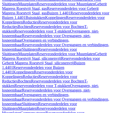
Sluitingen
Muurplaten
Reserveonderdelen voor Muurplaten
Geberit
Mapress Roestvrij Staal, gas
Reserveonderdelen voor Geberit
Mapress Roestvrij Staal, gas
Buizen 1.4401
Reserveonderdelen voor
Buizen 1.4401
Buisstukken
Koppelingen
Reserveonderdelen voor
Koppelingen
Reducties
Reserveonderdelen voor
Reducties
Bochten
Reserveonderdelen voor Bochten
T-
stukken
Reserveonderdelen voor T-stukken
Overgangen, niet-
losneembaar
Reserveonderdelen voor Overgangen, niet-
losneembaar
Overgangen en verbindingen,
losneembaar
Reserveonderdelen voor Overgangen en verbindingen,
losneembaar
Sluitingen
Reserveonderdelen voor
Sluitingen
Muurplaten
Reserveonderdelen voor Muurplaten
Geberit
Mapress Roestvrij Staal, siliconenvrij
Reserveonderdelen voor
Geberit Mapress Roestvrij Staal, siliconenvrij
Buizen
1.4401
Reserveonderdelen voor Buizen
1.4401
Koppelingen
Reserveonderdelen voor
Koppelingen
Reducties
Reserveonderdelen voor
Reducties
Bochten
Reserveonderdelen voor Bochten
T-
stukken
Reserveonderdelen voor T-stukken
Overgangen, niet-
losneembaar
Reserveonderdelen voor Overgangen, niet-
losneembaar
Overgangen en verbindingen,
losneembaar
Reserveonderdelen voor Overgangen en verbindingen,
losneembaar
Sluitingen
Reserveonderdelen voor
Sluitingen
Muurplaten
Reserveonderdelen voor
Muurplaten
Compensatoren
Reserveonderdelen voor