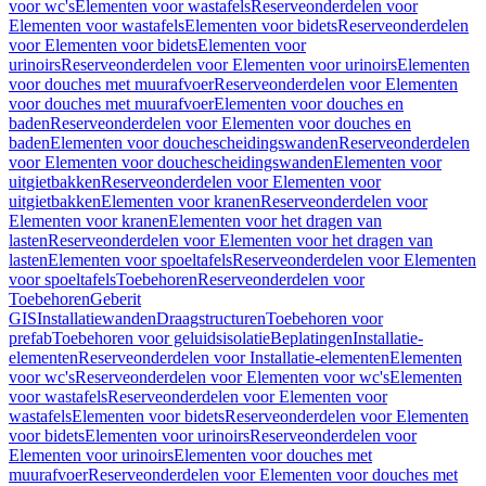
voor wc's
Elementen voor wastafels
Reserveonderdelen voor
Elementen voor wastafels
Elementen voor bidets
Reserveonderdelen
voor Elementen voor bidets
Elementen voor
urinoirs
Reserveonderdelen voor Elementen voor urinoirs
Elementen
voor douches met muurafvoer
Reserveonderdelen voor Elementen
voor douches met muurafvoer
Elementen voor douches en
baden
Reserveonderdelen voor Elementen voor douches en
baden
Elementen voor douchescheidingswanden
Reserveonderdelen
voor Elementen voor douchescheidingswanden
Elementen voor
uitgietbakken
Reserveonderdelen voor Elementen voor
uitgietbakken
Elementen voor kranen
Reserveonderdelen voor
Elementen voor kranen
Elementen voor het dragen van
lasten
Reserveonderdelen voor Elementen voor het dragen van
lasten
Elementen voor spoeltafels
Reserveonderdelen voor Elementen
voor spoeltafels
Toebehoren
Reserveonderdelen voor
Toebehoren
Geberit
GIS
Installatiewanden
Draagstructuren
Toebehoren voor
prefab
Toebehoren voor geluidsisolatie
Beplatingen
Installatie-
elementen
Reserveonderdelen voor Installatie-elementen
Elementen
voor wc's
Reserveonderdelen voor Elementen voor wc's
Elementen
voor wastafels
Reserveonderdelen voor Elementen voor
wastafels
Elementen voor bidets
Reserveonderdelen voor Elementen
voor bidets
Elementen voor urinoirs
Reserveonderdelen voor
Elementen voor urinoirs
Elementen voor douches met
muurafvoer
Reserveonderdelen voor Elementen voor douches met