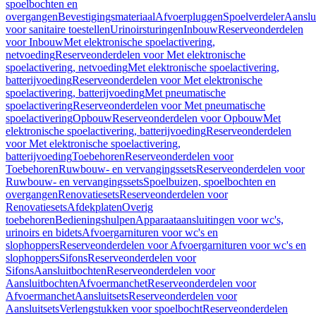
spoelbochten en
overgangen
Bevestigingsmateriaal
Afvoerpluggen
Spoelverdeler
Aanslu
voor sanitaire toestellen
Urinoirsturingen
Inbouw
Reserveonderdelen
voor Inbouw
Met elektronische spoelactivering,
netvoeding
Reserveonderdelen voor Met elektronische
spoelactivering, netvoeding
Met elektronische spoelactivering,
batterijvoeding
Reserveonderdelen voor Met elektronische
spoelactivering, batterijvoeding
Met pneumatische
spoelactivering
Reserveonderdelen voor Met pneumatische
spoelactivering
Opbouw
Reserveonderdelen voor Opbouw
Met
elektronische spoelactivering, batterijvoeding
Reserveonderdelen
voor Met elektronische spoelactivering,
batterijvoeding
Toebehoren
Reserveonderdelen voor
Toebehoren
Ruwbouw- en vervangingssets
Reserveonderdelen voor
Ruwbouw- en vervangingssets
Spoelbuizen, spoelbochten en
overgangen
Renovatiesets
Reserveonderdelen voor
Renovatiesets
Afdekplaten
Overig
toebehoren
Bedieningshulpen
Apparaataansluitingen voor wc's,
urinoirs en bidets
Afvoergarnituren voor wc's en
slophoppers
Reserveonderdelen voor Afvoergarnituren voor wc's en
slophoppers
Sifons
Reserveonderdelen voor
Sifons
Aansluitbochten
Reserveonderdelen voor
Aansluitbochten
Afvoermanchet
Reserveonderdelen voor
Afvoermanchet
Aansluitsets
Reserveonderdelen voor
Aansluitsets
Verlengstukken voor spoelbocht
Reserveonderdelen