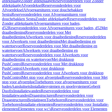
afdekplaatje
Zonder afdekplaatje
Reserveonderdelen voor Zonder
afdekplaatje
Afvoerdeksel
Reserveonderdelen voor
Afvoerdeksel
Afvoergarnituren voor douchebakken
Sestra
Reserveonderdelen voor Afvoergarnituren voor
douchebakken Sestra
Zonder afdekplaatje
Reserveonderdelen voor
Zonder afdekplaatje
Afvoergarnituren voor baden,
d52
Reserveonderdelen voor Afvoergarnituren voor baden, d52
Met
draaibediening
Reserveonderdelen voor Met
draaibediening
Afwerksets voor draaibediening
Reserveonderdelen
voor Afwerksets voor draaibediening
Met draaibediening en
watertoevoer
Reserveonderdelen voor Met draaibediening en
watertoevoer
Afwerksets voor draaibediening en
watertoevoer
Reserveonderdelen voor Afwerksets voor
draaibediening en watertoevoer
Met drukknop
PushControl
Reserveonderdelen voor Met drukknop
PushControl
Afwerksets voor drukknop
PushControl
Reserveonderdelen voor Afwerksets voor drukknop
PushControl
Met stop voor afvoerplug
Reserveonderdelen voor Met
stop voor afvoerplug
Toebehoren voor afvoergarnituren voor
baden
Aansluitsets
Installatiesystemen en spoelsystemen
Geberit
Duofix
Installatiewanden
Reserveonderdelen voor
Installatiewanden
Draagstructuren
Reserveonderdelen voor
Draagstructuren
Beplatingen
Toebehoren
Reserveonderdelen voor
Toebehoren
Installatie-elementen
Reserveonderdelen voor Installatie-
elementen
Elementen voor wc's
Reserveonderdelen voor Elementen