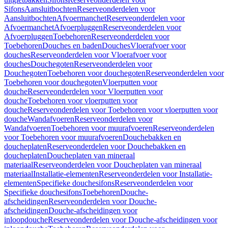
Sifons
Aansluitbochten
Reserveonderdelen voor
Aansluitbochten
Afvoermanchet
Reserveonderdelen voor
Afvoermanchet
Afvoerpluggen
Reserveonderdelen voor
Afvoerpluggen
Toebehoren
Reserveonderdelen voor
Toebehoren
Douches en baden
Douches
Vloerafvoer voor
douches
Reserveonderdelen voor Vloerafvoer voor
douches
Douchegoten
Reserveonderdelen voor
Douchegoten
Toebehoren voor douchegoten
Reserveonderdelen voor
Toebehoren voor douchegoten
Vloerputten voor
douche
Reserveonderdelen voor Vloerputten voor
douche
Toebehoren voor vloerputten voor
douche
Reserveonderdelen voor Toebehoren voor vloerputten voor
douche
Wandafvoeren
Reserveonderdelen voor
Wandafvoeren
Toebehoren voor muurafvoeren
Reserveonderdelen
voor Toebehoren voor muurafvoeren
Douchebakken en
doucheplaten
Reserveonderdelen voor Douchebakken en
doucheplaten
Doucheplaten van mineraal
materiaal
Reserveonderdelen voor Doucheplaten van mineraal
materiaal
Installatie-elementen
Reserveonderdelen voor Installatie-
elementen
Specifieke douchesifons
Reserveonderdelen voor
Specifieke douchesifons
Toebehoren
Douche-
afscheidingen
Reserveonderdelen voor Douche-
afscheidingen
Douche-afscheidingen voor
inloopdouche
Reserveonderdelen voor Douche-afscheidingen voor