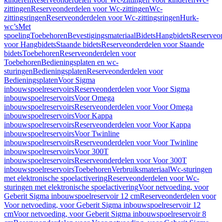
zittingen
Reserveonderdelen voor Wc-zittingen
Wc-
zittingsringen
Reserveonderdelen voor Wc-zittingsringen
Hurk-
wc’s
Met
spoeling
Toebehoren
Bevestigingsmateriaal
Bidets
Hangbidets
Reserveo
voor Hangbidets
Staande bidets
Reserveonderdelen voor Staande
bidets
Toebehoren
Reserveonderdelen voor
Toebehoren
Bedieningsplaten en wc-
sturingen
Bedieningsplaten
Reserveonderdelen voor
Bedieningsplaten
Voor Sigma
inbouwspoelreservoirs
Reserveonderdelen voor Voor Sigma
inbouwspoelreservoirs
Voor Omega
inbouwspoelreservoirs
Reserveonderdelen voor Voor Omega
inbouwspoelreservoirs
Voor Kappa
inbouwspoelreservoirs
Reserveonderdelen voor Voor Kappa
inbouwspoelreservoirs
Voor Twinline
inbouwspoelreservoirs
Reserveonderdelen voor Voor Twinline
inbouwspoelreservoirs
Voor 300T
inbouwspoelreservoirs
Reserveonderdelen voor Voor 300T
inbouwspoelreservoirs
Toebehoren
Verbruiksmateriaal
Wc-sturingen
met elektronische spoelactivering
Reserveonderdelen voor Wc-
sturingen met elektronische spoelactivering
Voor netvoeding, voor
Geberit Sigma inbouwspoelreservoir 12 cm
Reserveonderdelen voor
Voor netvoeding, voor Geberit Sigma inbouwspoelreservoir 12
cm
Voor netvoeding, voor Geberit Sigma inbouwspoelreservoir 8