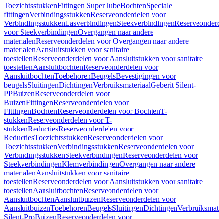
Toezichtsstukken
Fittingen SuperTube
Bochten
Speciale
fittingen
Verbindingsstukken
Reserveonderdelen voor
Verbindingsstukken
Lasverbindingen
Steekverbindingen
Reserveonder
voor Steekverbindingen
Overgangen naar andere
materialen
Reserveonderdelen voor Overgangen naar andere
materialen
Aansluitstukken voor sanitaire
toestellen
Reserveonderdelen voor Aansluitstukken voor sanitaire
toestellen
Aansluitbochten
Reserveonderdelen voor
Aansluitbochten
Toebehoren
Beugels
Bevestigingen voor
beugels
Sluitingen
Dichtingen
Verbruiksmateriaal
Geberit Silent-
PP
Buizen
Reserveonderdelen voor
Buizen
Fittingen
Reserveonderdelen voor
Fittingen
Bochten
Reserveonderdelen voor Bochten
T-
stukken
Reserveonderdelen voor T-
stukken
Reducties
Reserveonderdelen voor
Reducties
Toezichtsstukken
Reserveonderdelen voor
Toezichtsstukken
Verbindingsstukken
Reserveonderdelen voor
Verbindingsstukken
Steekverbindingen
Reserveonderdelen voor
Steekverbindingen
Klemverbindingen
Overgangen naar andere
materialen
Aansluitstukken voor sanitaire
toestellen
Reserveonderdelen voor Aansluitstukken voor sanitaire
toestellen
Aansluitbochten
Reserveonderdelen voor
Aansluitbochten
Aansluitbuizen
Reserveonderdelen voor
Aansluitbuizen
Toebehoren
Beugels
Sluitingen
Dichtingen
Verbruiksmat
Silent-Pro
Buizen
Reserveonderdelen voor