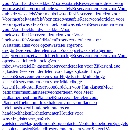
voor Voor handwasbakken
Voor wastafels
Reserveonderdelen voor
Voor wastafels
Voor dubbele wastafels
Reserveonderdelen voor Voor
dubbele wastafels
Voor meubelwastafels
Reserveonderdelen voor
Voor meubelwastafels
Voor opzetwastafels
Reserveonderdelen voor
Voor opzetwastafels
Voor hoekhandwasbakken
Reserveonderdelen
voor Voor hoekhandwasbakken
Voor
hoekwastafels
Reserveonderdelen voor Voor
hoekwastafels
Wastafelbladen
Reserveonderdelen voor
Wastafelbladen
Voor opzetwastafel afgerond
design
Reserveonderdelen voor Voor opzetwastafel afgerond
design
Voor opzetwastafel rechthoekig
Reserveonderdelen voor Voor
opzetwastafel rechthoekig
Voor
inbouwwastafel
Zijkasten
Reserveonderdelen voor Zijkasten
Lage
zijkasten
Reserveonderdelen voor Lage zijkasten
Hoge
kasten
Reserveonderdelen voor Hoge kasten
Middelhoge
kasten
Reserveonderdelen voor Middelhoge
kasten
Hangkasten
Reserveonderdelen voor Hangkasten
Meer
badkamermeubilair
Reserveonderdelen voor Meer
badkamermeubilair
Planchet
Reserveonderdelen voor
Planchet
Toebehoren
Inzetbakken voor schuiflade en
indelingsboxen
Handdoekhouders en
handdoekhaken
Lichtelementen
Houder voor
wastafelplaten
Grepen
Sets
voetsteunen
Magneetborden
Stopcontacten
Verder toebehoren
Spiegels
en spiegelkasten
Spiegel
Reserveonderdelen voor Spiegel
Met