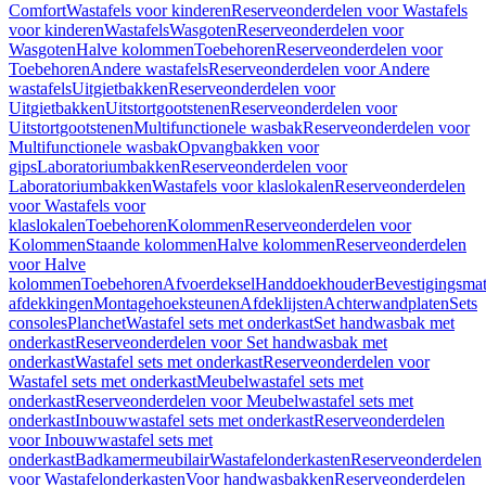
Comfort
Wastafels voor kinderen
Reserveonderdelen voor Wastafels
voor kinderen
Wastafels
Wasgoten
Reserveonderdelen voor
Wasgoten
Halve kolommen
Toebehoren
Reserveonderdelen voor
Toebehoren
Andere wastafels
Reserveonderdelen voor Andere
wastafels
Uitgietbakken
Reserveonderdelen voor
Uitgietbakken
Uitstortgootstenen
Reserveonderdelen voor
Uitstortgootstenen
Multifunctionele wasbak
Reserveonderdelen voor
Multifunctionele wasbak
Opvangbakken voor
gips
Laboratoriumbakken
Reserveonderdelen voor
Laboratoriumbakken
Wastafels voor klaslokalen
Reserveonderdelen
voor Wastafels voor
klaslokalen
Toebehoren
Kolommen
Reserveonderdelen voor
Kolommen
Staande kolommen
Halve kolommen
Reserveonderdelen
voor Halve
kolommen
Toebehoren
Afvoerdeksel
Handdoekhouder
Bevestigingsmat
afdekkingen
Montagehoeksteunen
Afdeklijsten
Achterwandplaten
Sets
consoles
Planchet
Wastafel sets met onderkast
Set handwasbak met
onderkast
Reserveonderdelen voor Set handwasbak met
onderkast
Wastafel sets met onderkast
Reserveonderdelen voor
Wastafel sets met onderkast
Meubelwastafel sets met
onderkast
Reserveonderdelen voor Meubelwastafel sets met
onderkast
Inbouwwastafel sets met onderkast
Reserveonderdelen
voor Inbouwwastafel sets met
onderkast
Badkamermeubilair
Wastafelonderkasten
Reserveonderdelen
voor Wastafelonderkasten
Voor handwasbakken
Reserveonderdelen