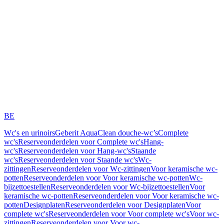
BE
Wc's en urinoirs
Geberit AquaClean douche-wc’s
Complete
wc's
Reserveonderdelen voor Complete wc's
Hang-
wc's
Reserveonderdelen voor Hang-wc's
Staande
wc's
Reserveonderdelen voor Staande wc's
Wc-
zittingen
Reserveonderdelen voor Wc-zittingen
Voor keramische wc-
potten
Reserveonderdelen voor Voor keramische wc-potten
Wc-
bijzettoestellen
Reserveonderdelen voor Wc-bijzettoestellen
Voor
keramische wc-potten
Reserveonderdelen voor Voor keramische wc-
potten
Designplaten
Reserveonderdelen voor Designplaten
Voor
complete wc's
Reserveonderdelen voor Voor complete wc's
Voor wc-
zittingen
Reserveonderdelen voor Voor wc-