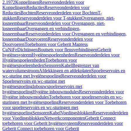
2.1972
Koppelingen
Reserveonderdelen voor
Koppelingen
Reducties
Reserveonderdelen voor
Reducties
Bochten
Reserveonderdelen voor Bochten
T-
stukken
Reserveonderdelen voor T-stukken
Overgangen, niet-
losneembaar
Reserveonderdelen voor Overgangen, niet-
losneembaar
Overgangen en verbindingen,
losneembaar
Reserveonderdelen voor Overgangen en verbindingen,
losneembaar
Doorvoeren
Reserveonderdelen voor
Doorvoeren
Toebehoren voor Geberit Mapress
CuNiFe
Dichtingen
Boutsets voor flensverbindingen
Geberit
hygiënesysteem
Hygiënespoeleenheden
Reserveonderdelen voor
Hygiënespoeleenheden
Toebehoren voor
hygiënespoeleenheden
Sensoren
Kabel
Begrenzer van
watervolumestroom
Afdekkingen en afdekplaten
Spoelreservoirs en
wc-sturing met hygiënespoeling
Reserveonderdelen voor
Spoelreservoirs en wc-sturing met
hygiënespoeling
Inbouwspoelreservoirs met
hygiënespoeling
Hygiëne inbouwmodules
Reserveonderdelen voor
Hygiëne inbouwmodules
Toebehoren voor spoelreservoirs en wc-
sturingen met hygiënespoeling
Reserveonderdelen voor Toebehoren
voor spoelreservoirs en wc-sturingen met
hygiënespoeling
Sensoren
Kabel
Voedingsblokken
Reserveonderdelen
voor Voedingsblokken
Netwerkcomponenten
Geberit Connect
toebehoren voor Geberit hygiënesysteem
Reserveonderdelen voor
Geberit Connect toebehoren voor Geberit