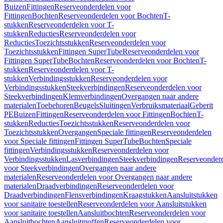
Buizen
Fittingen
Reserveonderdelen voor
Fittingen
Bochten
Reserveonderdelen voor Bochten
T-
stukken
Reserveonderdelen voor T-
stukken
Reducties
Reserveonderdelen voor
Reducties
Toezichtsstukken
Reserveonderdelen voor
Toezichtsstukken
Fittingen SuperTube
Reserveonderdelen voor
Fittingen SuperTube
Bochten
Reserveonderdelen voor Bochten
T-
stukken
Reserveonderdelen voor T-
stukken
Verbindingsstukken
Reserveonderdelen voor
Verbindingsstukken
Steekverbindingen
Reserveonderdelen voor
Steekverbindingen
Klemverbindingen
Overgangen naar andere
materialen
Toebehoren
Beugels
Sluitingen
Verbruiksmateriaal
Geberit
PE
Buizen
Fittingen
Reserveonderdelen voor Fittingen
Bochten
T-
stukken
Reducties
Toezichtsstukken
Reserveonderdelen voor
Toezichtsstukken
Overgangen
Speciale fittingen
Reserveonderdelen
voor Speciale fittingen
Fittingen SuperTube
Bochten
Speciale
fittingen
Verbindingsstukken
Reserveonderdelen voor
Verbindingsstukken
Lasverbindingen
Steekverbindingen
Reserveonder
voor Steekverbindingen
Overgangen naar andere
materialen
Reserveonderdelen voor Overgangen naar andere
materialen
Draadverbindingen
Reserveonderdelen voor
Draadverbindingen
Flensverbindingen
Kraagstukken
Aansluitstukken
voor sanitaire toestellen
Reserveonderdelen voor Aansluitstukken
voor sanitaire toestellen
Aansluitbochten
Reserveonderdelen voor
Aansluitbochten
Aansluitmoffen
Reserveonderdelen voor