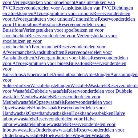
voor Verlengstukken voor spoelbocht
Aansluitstukken van
PVC
Reserveonderdelen voor Aansluitstukken van PVC
Dichtingen
en afdekkappen
Afvoergarnituren voor urinoirs
Reserveonderdelen
voor Afvoergarnituren voor urinoirs
Urinoirsifons
Reserveonderdelen
voor Urinoirsifons
Buissifons
Reserveonderdelen voor
Buissifons
Verlengstukken voor spoelbuizen en voor
spoelbochten
Reserveonderdelen voor Verlengstukken voor
spoelbuizen en voor
spoelbochten
Afvoermanchet
Reserveonderdelen voor
Afvoermanchet
Aansluitbochten
Reserveonderdelen voor
Aansluitbochten
Afvoergarnituren voor bidets
Reserveonderdelen
voor Afvoergarnituren voor bidets
Buissifons
Reserveonderdelen
voor
Buissifons
Afvoermanchet
Aansluitbochten
Afdekkingen
Aansluitingen
voor
Soldeerhulzen
Wastafelopstellingen
Wastafels
Wastafels
Reserveonderde
voor Wastafels
Dubbele wastafels
Reserveonderdelen voor Dubbele
wastafels
Meubelwastafels
Reserveonderdelen voor
Meubelwastafels
Opzetwastafels
Reserveonderdelen voor
Opzetwastafels
Handwasbak
Reserveonderdelen voor
Handwasbak
Opzethandwasbakken
Hoekhandwasbakken
Halve
inbouwwastafels
Reserveonderdelen voor Halve
inbouwwastafels
Inbouwwastafels
Reserveonderdelen voor
Inbouwwastafels
Onderbouwwastafels
Reserveonderdelen voor
Onderbouwwastafels
Hoekwastafels
Wasgoten
Wastafels