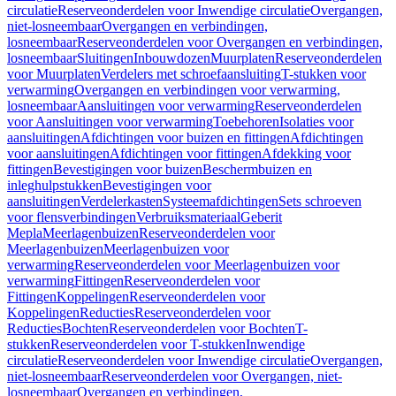
circulatie
Reserveonderdelen voor Inwendige circulatie
Overgangen,
niet-losneembaar
Overgangen en verbindingen,
losneembaar
Reserveonderdelen voor Overgangen en verbindingen,
losneembaar
Sluitingen
Inbouwdozen
Muurplaten
Reserveonderdelen
voor Muurplaten
Verdelers met schroefaansluiting
T-stukken voor
verwarming
Overgangen en verbindingen voor verwarming,
losneembaar
Aansluitingen voor verwarming
Reserveonderdelen
voor Aansluitingen voor verwarming
Toebehoren
Isolaties voor
aansluitingen
Afdichtingen voor buizen en fittingen
Afdichtingen
voor aansluitingen
Afdichtingen voor fittingen
Afdekking voor
fittingen
Bevestigingen voor buizen
Beschermbuizen en
inleghulpstukken
Bevestigingen voor
aansluitingen
Verdelerkasten
Systeemafdichtingen
Sets schroeven
voor flensverbindingen
Verbruiksmateriaal
Geberit
Mepla
Meerlagenbuizen
Reserveonderdelen voor
Meerlagenbuizen
Meerlagenbuizen voor
verwarming
Reserveonderdelen voor Meerlagenbuizen voor
verwarming
Fittingen
Reserveonderdelen voor
Fittingen
Koppelingen
Reserveonderdelen voor
Koppelingen
Reducties
Reserveonderdelen voor
Reducties
Bochten
Reserveonderdelen voor Bochten
T-
stukken
Reserveonderdelen voor T-stukken
Inwendige
circulatie
Reserveonderdelen voor Inwendige circulatie
Overgangen,
niet-losneembaar
Reserveonderdelen voor Overgangen, niet-
losneembaar
Overgangen en verbindingen,