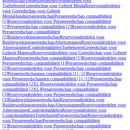
gereedschap
Toebehoren
Reserveonderdelen voor
Toebehoren
Gereedschap voor Geberit Mepla
Reserveonderdelen
voor Gereedschap voor Geberit
Mepla
Handpersgereedschap
Persgereedschap compatibiliteit
[1]
Reserveonderdelen voor Persgereedschap compatibiliteit
[1]
Persgereedschap compatibiliteit [2]
Reserveonderdelen voor
Persgereedschap compatibiliteit
[2]
Buisbewerkingsgereedschap
Reserveonderdelen voor
Buisbewerkingsgereedschap
Afpersstoppen
Reserveonderdelen voor
Afpersstoppen
Controlemiddelen
Toebehoren
Gereedschap voor
Geberit Mapress
Reserveonderdelen voor Gereedschap voor Geberit
Mapress
Persgereedschap compatibiliteit [1]
Reserveonderdelen voor
Persgereedschap compatibiliteit [1]
Persgereedschap compatibiliteit
[2]
Reserveonderdelen voor Persgereedschap compatibiliteit
[2]
Persgereedschappen compatibiliteit [1] / [2]
Reserveonderdelen
voor Persgereedschappen compatibiliteit [1] / [2]
Persgereedschap
compatibiliteit [2XL]
Reserveonderdelen voor Persgereedschap
compatibiliteit [2XL]
Persgereedschap compatibiliteit
[3]
Reserveonderdelen voor Persgereedschap compatibiliteit
[3]
Buisbewerkingsgereedschap
Reserveonderdelen voor
Buisbewerkingsgereedschap
Afpersstoppen
Reserveonderdelen voor
Afpersstoppen
Controlemiddelen
Reserveonderdelen voor
Controlemiddelen
Toebehoren
Persgereedschap
Reserveonderdelen
voor Persgereedschap
Persgereedschap compatibiliteit
[1]
Reserveonderdelen voor Persgereedschap compatibiliteit