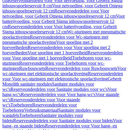
cm
Reserveonderdelen voor Voor netvoeding, voor Geberit Sigma
inbouwspoelreservoir 8 cm
Voor netvoeding, voor Geberit Omega
inbouwspoelreservoir 12 cm
Reserveonderdelen voor Voor
netvoeding, voor Geberit Omega inbouwspoelreservoir 12 cm
Voor
batterijvoeding, voor Geberit Sigma inbouwspoelreservoir 12
cm
Reserveonderdelen voor Voor batterijvoeding, voor Geberit
Sigma inbouwspoelreservoir 12 cm
Wc-sturingen met pneumatische
spoelactivering
Reserveonderdelen voor Wc-sturingen met
pneumatische spoelactivering
Voor spoeling met 2
hoeveelheden
Reserveonderdelen voor Voor spoeling met 2
hoeveelheden
Voor spoeling met 1 hoeveelheid
Reserveonderdelen
voor Voor spoeling met 1 hoeveelheid
Toebehoren voor wc-
sturingen
Reserveonderdelen voor Toebehoren voor wc-
sturingen
Ruwbouwsets
Reserveonderdelen voor Ruwbouwsets
Voor
wc-sturingen met elektronische spoelactivering
Reserveonderdelen
voor Voor wc-sturingen met elektronische spoelactivering
Geberit
Monolith sanitaire modules
Sanitaire modules voor
wc's
Reserveonderdelen voor Sanitaire modules voor wc's
Voor
hang-wc's
Reserveonderdelen voor Voor hang-wc's
Voor staande
wc's
Reserveonderdelen voor Voor staande
wc's
Toebehoren
Reserveonderdelen voor
Toebehoren
Verbruiksmateriaal
Sanitaire modules voor
wastafels
Toebehoren
Sanitaire modules voor
bidets
Reserveonderdelen voor Sanitaire modules voor bidets
Voor
hang- en staande bidets
Reserveonderdelen voor Voor hang- en