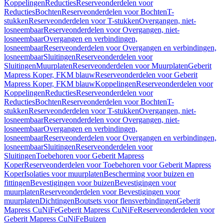
Koppelingen
Reducties
Reserveonderdelen voor
Reducties
Bochten
Reserveonderdelen voor Bochten
T-
stukken
Reserveonderdelen voor T-stukken
Overgangen, niet-
losneembaar
Reserveonderdelen voor Overgangen, niet-
losneembaar
Overgangen en verbindingen,
losneembaar
Reserveonderdelen voor Overgangen en verbindingen,
losneembaar
Sluitingen
Reserveonderdelen voor
Sluitingen
Muurplaten
Reserveonderdelen voor Muurplaten
Geberit
Mapress Koper, FKM blauw
Reserveonderdelen voor Geberit
Mapress Koper, FKM blauw
Koppelingen
Reserveonderdelen voor
Koppelingen
Reducties
Reserveonderdelen voor
Reducties
Bochten
Reserveonderdelen voor Bochten
T-
stukken
Reserveonderdelen voor T-stukken
Overgangen, niet-
losneembaar
Reserveonderdelen voor Overgangen, niet-
losneembaar
Overgangen en verbindingen,
losneembaar
Reserveonderdelen voor Overgangen en verbindingen,
losneembaar
Sluitingen
Reserveonderdelen voor
Sluitingen
Toebehoren voor Geberit Mapress
Koper
Reserveonderdelen voor Toebehoren voor Geberit Mapress
Koper
Isolaties voor muurplaten
Bescherming voor buizen en
fittingen
Bevestigingen voor buizen
Bevestigingen voor
muurplaten
Reserveonderdelen voor Bevestigingen voor
muurplaten
Dichtingen
Boutsets voor flensverbindingen
Geberit
Mapress CuNiFe
Geberit Mapress CuNiFe
Reserveonderdelen voor
Geberit Mapress CuNiFe
Buizen