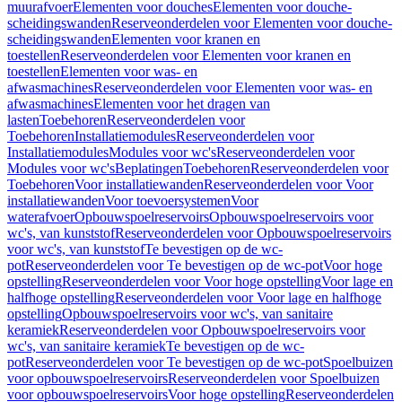
muurafvoer
Elementen voor douches
Elementen voor douche-
scheidingswanden
Reserveonderdelen voor Elementen voor douche-
scheidingswanden
Elementen voor kranen en
toestellen
Reserveonderdelen voor Elementen voor kranen en
toestellen
Elementen voor was- en
afwasmachines
Reserveonderdelen voor Elementen voor was- en
afwasmachines
Elementen voor het dragen van
lasten
Toebehoren
Reserveonderdelen voor
Toebehoren
Installatiemodules
Reserveonderdelen voor
Installatiemodules
Modules voor wc's
Reserveonderdelen voor
Modules voor wc's
Beplatingen
Toebehoren
Reserveonderdelen voor
Toebehoren
Voor installatiewanden
Reserveonderdelen voor Voor
installatiewanden
Voor toevoersystemen
Voor
waterafvoer
Opbouwspoelreservoirs
Opbouwspoelreservoirs voor
wc's, van kunststof
Reserveonderdelen voor Opbouwspoelreservoirs
voor wc's, van kunststof
Te bevestigen op de wc-
pot
Reserveonderdelen voor Te bevestigen op de wc-pot
Voor hoge
opstelling
Reserveonderdelen voor Voor hoge opstelling
Voor lage en
halfhoge opstelling
Reserveonderdelen voor Voor lage en halfhoge
opstelling
Opbouwspoelreservoirs voor wc's, van sanitaire
keramiek
Reserveonderdelen voor Opbouwspoelreservoirs voor
wc's, van sanitaire keramiek
Te bevestigen op de wc-
pot
Reserveonderdelen voor Te bevestigen op de wc-pot
Spoelbuizen
voor opbouwspoelreservoirs
Reserveonderdelen voor Spoelbuizen
voor opbouwspoelreservoirs
Voor hoge opstelling
Reserveonderdelen