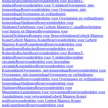
Reducties
Bochten
Reserveonderdelen voor Bochten
T-
stukken
Reserveonderdelen voor T-stukken
Overgangen, niet-
losneembaar
Reserveonderdelen voor Overgangen, niet-
losneembaar
Overgangen en verbindingen,
losneembaar
Reserveonderdelen voor Overgangen en verbindingen,
losneembaar
Sluitingen
Reserveonderdelen voor
Sluitingen
Toebehoren voor Geberit Mapress C-staal
Bescherming
voor buizen en fittingen
Bevestigingen voor
buizen
Dichtingen
Boutsets voor flensverbindingen
Geberit Mapress
Koper
Geberit Mapress Koper
Reserveonderdelen voor Geberit
Mapress Koper
Koppelingen
Reserveonderdelen voor
Koppelingen
Reducties
Reserveonderdelen voor
Reducties
Bochten
Reserveonderdelen voor Bochten
T-
stukken
Reserveonderdelen voor T-stukken
Inwendige
circulatie
Reserveonderdelen voor Inwendige
circulatie
Kruisstukken
Reserveonderdelen voor
Kruisstukken
Overgangen, niet-losneembaar
Reserveonderdelen voor
Overgangen, niet-losneembaar
Overgangen en verbindingen,
losneembaar
Reserveonderdelen voor Overgangen en verbindingen,
losneembaar
Sluitingen
Reserveonderdelen voor
Sluitingen
Muurplaten
Reserveonderdelen voor
Muurplaten
Aansluitingen voor verwarming
Reserveonderdelen voor
Aansluitingen voor verwarming
Geberit Mapress Koper,
gas
Reserveonderdelen voor Geberit Mapress Koper,
gas
Koppelingen
Reserveonderdelen voor