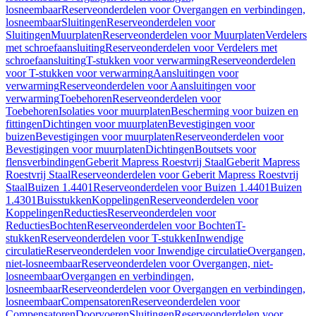
losneembaar
Reserveonderdelen voor Overgangen en verbindingen,
losneembaar
Sluitingen
Reserveonderdelen voor
Sluitingen
Muurplaten
Reserveonderdelen voor Muurplaten
Verdelers
met schroefaansluiting
Reserveonderdelen voor Verdelers met
schroefaansluiting
T-stukken voor verwarming
Reserveonderdelen
voor T-stukken voor verwarming
Aansluitingen voor
verwarming
Reserveonderdelen voor Aansluitingen voor
verwarming
Toebehoren
Reserveonderdelen voor
Toebehoren
Isolaties voor muurplaten
Bescherming voor buizen en
fittingen
Dichtingen voor muurplaten
Bevestigingen voor
buizen
Bevestigingen voor muurplaten
Reserveonderdelen voor
Bevestigingen voor muurplaten
Dichtingen
Boutsets voor
flensverbindingen
Geberit Mapress Roestvrij Staal
Geberit Mapress
Roestvrij Staal
Reserveonderdelen voor Geberit Mapress Roestvrij
Staal
Buizen 1.4401
Reserveonderdelen voor Buizen 1.4401
Buizen
1.4301
Buisstukken
Koppelingen
Reserveonderdelen voor
Koppelingen
Reducties
Reserveonderdelen voor
Reducties
Bochten
Reserveonderdelen voor Bochten
T-
stukken
Reserveonderdelen voor T-stukken
Inwendige
circulatie
Reserveonderdelen voor Inwendige circulatie
Overgangen,
niet-losneembaar
Reserveonderdelen voor Overgangen, niet-
losneembaar
Overgangen en verbindingen,
losneembaar
Reserveonderdelen voor Overgangen en verbindingen,
losneembaar
Compensatoren
Reserveonderdelen voor
Compensatoren
Doorvoeren
Sluitingen
Reserveonderdelen voor