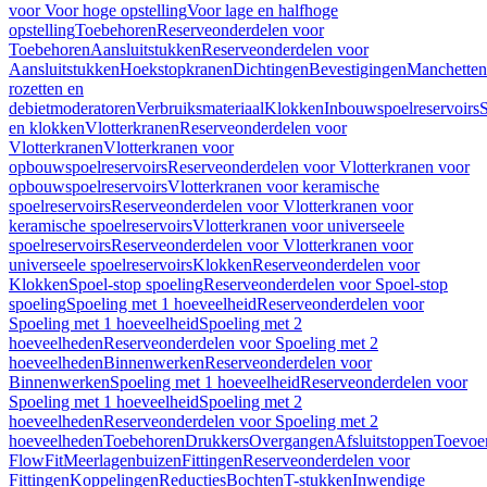
voor Voor hoge opstelling
Voor lage en halfhoge
opstelling
Toebehoren
Reserveonderdelen voor
Toebehoren
Aansluitstukken
Reserveonderdelen voor
Aansluitstukken
Hoekstopkranen
Dichtingen
Bevestigingen
Manchetten
rozetten en
debietmoderatoren
Verbruiksmateriaal
Klokken
Inbouwspoelreservoirs
en klokken
Vlotterkranen
Reserveonderdelen voor
Vlotterkranen
Vlotterkranen voor
opbouwspoelreservoirs
Reserveonderdelen voor Vlotterkranen voor
opbouwspoelreservoirs
Vlotterkranen voor keramische
spoelreservoirs
Reserveonderdelen voor Vlotterkranen voor
keramische spoelreservoirs
Vlotterkranen voor universeele
spoelreservoirs
Reserveonderdelen voor Vlotterkranen voor
universeele spoelreservoirs
Klokken
Reserveonderdelen voor
Klokken
Spoel-stop spoeling
Reserveonderdelen voor Spoel-stop
spoeling
Spoeling met 1 hoeveelheid
Reserveonderdelen voor
Spoeling met 1 hoeveelheid
Spoeling met 2
hoeveelheden
Reserveonderdelen voor Spoeling met 2
hoeveelheden
Binnenwerken
Reserveonderdelen voor
Binnenwerken
Spoeling met 1 hoeveelheid
Reserveonderdelen voor
Spoeling met 1 hoeveelheid
Spoeling met 2
hoeveelheden
Reserveonderdelen voor Spoeling met 2
hoeveelheden
Toebehoren
Drukkers
Overgangen
Afsluitstoppen
Toevoe
FlowFit
Meerlagenbuizen
Fittingen
Reserveonderdelen voor
Fittingen
Koppelingen
Reducties
Bochten
T-stukken
Inwendige