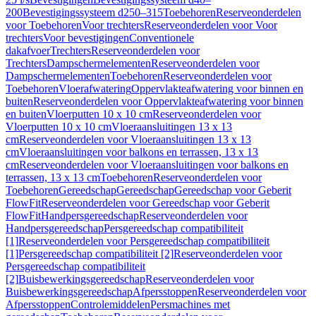
200
Bevestigingssysteem d250–315
Toebehoren
Reserveonderdelen
voor Toebehoren
Voor trechters
Reserveonderdelen voor Voor
trechters
Voor bevestigingen
Conventionele
dakafvoer
Trechters
Reserveonderdelen voor
Trechters
Dampschermelementen
Reserveonderdelen voor
Dampschermelementen
Toebehoren
Reserveonderdelen voor
Toebehoren
Vloerafwatering
Oppervlakteafwatering voor binnen en
buiten
Reserveonderdelen voor Oppervlakteafwatering voor binnen
en buiten
Vloerputten 10 x 10 cm
Reserveonderdelen voor
Vloerputten 10 x 10 cm
Vloeraansluitingen 13 x 13
cm
Reserveonderdelen voor Vloeraansluitingen 13 x 13
cm
Vloeraansluitingen voor balkons en terrassen, 13 x 13
cm
Reserveonderdelen voor Vloeraansluitingen voor balkons en
terrassen, 13 x 13 cm
Toebehoren
Reserveonderdelen voor
Toebehoren
Gereedschap
Gereedschap
Gereedschap voor Geberit
FlowFit
Reserveonderdelen voor Gereedschap voor Geberit
FlowFit
Handpersgereedschap
Reserveonderdelen voor
Handpersgereedschap
Persgereedschap compatibiliteit
[1]
Reserveonderdelen voor Persgereedschap compatibiliteit
[1]
Persgereedschap compatibiliteit [2]
Reserveonderdelen voor
Persgereedschap compatibiliteit
[2]
Buisbewerkingsgereedschap
Reserveonderdelen voor
Buisbewerkingsgereedschap
Afpersstoppen
Reserveonderdelen voor
Afpersstoppen
Controlemiddelen
Persmachines met