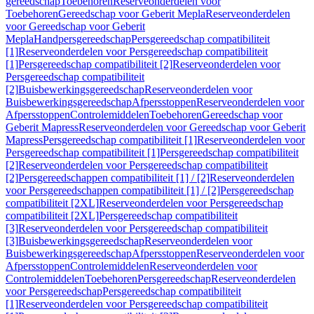
gereedschap
Toebehoren
Reserveonderdelen voor
Toebehoren
Gereedschap voor Geberit Mepla
Reserveonderdelen
voor Gereedschap voor Geberit
Mepla
Handpersgereedschap
Persgereedschap compatibiliteit
[1]
Reserveonderdelen voor Persgereedschap compatibiliteit
[1]
Persgereedschap compatibiliteit [2]
Reserveonderdelen voor
Persgereedschap compatibiliteit
[2]
Buisbewerkingsgereedschap
Reserveonderdelen voor
Buisbewerkingsgereedschap
Afpersstoppen
Reserveonderdelen voor
Afpersstoppen
Controlemiddelen
Toebehoren
Gereedschap voor
Geberit Mapress
Reserveonderdelen voor Gereedschap voor Geberit
Mapress
Persgereedschap compatibiliteit [1]
Reserveonderdelen voor
Persgereedschap compatibiliteit [1]
Persgereedschap compatibiliteit
[2]
Reserveonderdelen voor Persgereedschap compatibiliteit
[2]
Persgereedschappen compatibiliteit [1] / [2]
Reserveonderdelen
voor Persgereedschappen compatibiliteit [1] / [2]
Persgereedschap
compatibiliteit [2XL]
Reserveonderdelen voor Persgereedschap
compatibiliteit [2XL]
Persgereedschap compatibiliteit
[3]
Reserveonderdelen voor Persgereedschap compatibiliteit
[3]
Buisbewerkingsgereedschap
Reserveonderdelen voor
Buisbewerkingsgereedschap
Afpersstoppen
Reserveonderdelen voor
Afpersstoppen
Controlemiddelen
Reserveonderdelen voor
Controlemiddelen
Toebehoren
Persgereedschap
Reserveonderdelen
voor Persgereedschap
Persgereedschap compatibiliteit
[1]
Reserveonderdelen voor Persgereedschap compatibiliteit