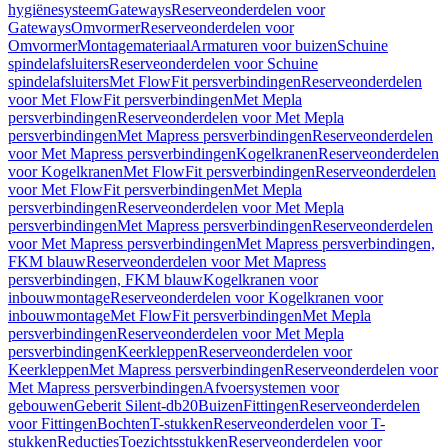
hygiënesysteem
Gateways
Reserveonderdelen voor
Gateways
Omvormer
Reserveonderdelen voor
Omvormer
Montagemateriaal
Armaturen voor buizen
Schuine
spindelafsluiters
Reserveonderdelen voor Schuine
spindelafsluiters
Met FlowFit persverbindingen
Reserveonderdelen
voor Met FlowFit persverbindingen
Met Mepla
persverbindingen
Reserveonderdelen voor Met Mepla
persverbindingen
Met Mapress persverbindingen
Reserveonderdelen
voor Met Mapress persverbindingen
Kogelkranen
Reserveonderdelen
voor Kogelkranen
Met FlowFit persverbindingen
Reserveonderdelen
voor Met FlowFit persverbindingen
Met Mepla
persverbindingen
Reserveonderdelen voor Met Mepla
persverbindingen
Met Mapress persverbindingen
Reserveonderdelen
voor Met Mapress persverbindingen
Met Mapress persverbindingen,
FKM blauw
Reserveonderdelen voor Met Mapress
persverbindingen, FKM blauw
Kogelkranen voor
inbouwmontage
Reserveonderdelen voor Kogelkranen voor
inbouwmontage
Met FlowFit persverbindingen
Met Mepla
persverbindingen
Reserveonderdelen voor Met Mepla
persverbindingen
Keerkleppen
Reserveonderdelen voor
Keerkleppen
Met Mapress persverbindingen
Reserveonderdelen voor
Met Mapress persverbindingen
Afvoersystemen voor
gebouwen
Geberit Silent-db20
Buizen
Fittingen
Reserveonderdelen
voor Fittingen
Bochten
T-stukken
Reserveonderdelen voor T-
stukken
Reducties
Toezichtsstukken
Reserveonderdelen voor