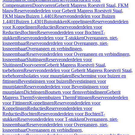
Compensatoren
Doorvoeren
Geberit Mapress Roestvrij Staal, FKM
blauw
Reserveonderdelen voor Geberit Mapress Roestvrij Staal,
FKM blauw
Buizen 1.4401
Reserveonderdelen voor Buizen
1.4401
Buizen 1.4301
Buisstukken
Koppelingen
Reserveonderdelen
voor Koppelingen
Reducties
Reserveonderdelen voor
Reducties
Bochten
Reserveonderdelen voor Bochten
T-
stukken
Reserveonderdelen voor T-stukken
Overgangen, niet-
losneembaar
Reserveonderdelen voor Overgangen, niet-
losneembaar
Overgangen en verbindingen,
losneembaar
Reserveonderdelen voor Overgangen en verbindingen,
losneembaar
Sluitingen
Reserveonderdelen voor
Sluitingen
Doorvoeren
Geberit Mapress Roestvrij Staal,
toebehoren
Reserveonderdelen voor Geberit Mapress Roestvrij Staal,
toebehoren
Isolaties voor muurplaten
Bescherming voor buizen en
fittingen
Bevestigingen voor buizen
Bevestigingen voor
muurplaten
Reserveonderdelen voor Bevestigingen voor
muurplaten
Dichtingen
Boutsets voor flensverbindingen
Geberit
Mapress Therm
Systeembuizen Therm
Fittingen
Reserveonderdelen
voor Fittingen
Koppelingen
Reserveonderdelen voor
Koppelingen
Reducties
Reserveonderdelen voor
Reducties
Bochten
Reserveonderdelen voor Bochten
T-
stukken
Reserveonderdelen voor T-stukken
Overgangen, niet-
losneembaar
Reserveonderdelen voor Overgangen, niet-
losneembaar
Overgangen en verbindingen,