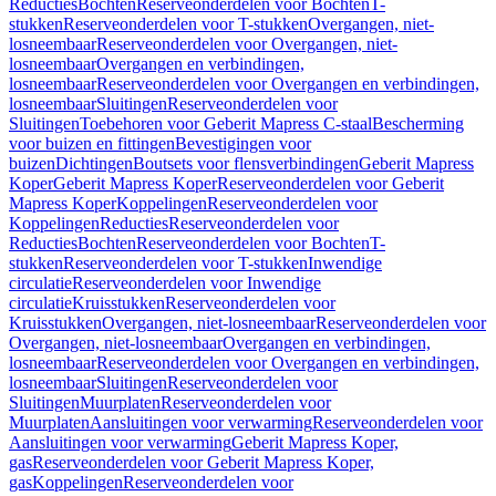
Reducties
Bochten
Reserveonderdelen voor Bochten
T-
stukken
Reserveonderdelen voor T-stukken
Overgangen, niet-
losneembaar
Reserveonderdelen voor Overgangen, niet-
losneembaar
Overgangen en verbindingen,
losneembaar
Reserveonderdelen voor Overgangen en verbindingen,
losneembaar
Sluitingen
Reserveonderdelen voor
Sluitingen
Toebehoren voor Geberit Mapress C-staal
Bescherming
voor buizen en fittingen
Bevestigingen voor
buizen
Dichtingen
Boutsets voor flensverbindingen
Geberit Mapress
Koper
Geberit Mapress Koper
Reserveonderdelen voor Geberit
Mapress Koper
Koppelingen
Reserveonderdelen voor
Koppelingen
Reducties
Reserveonderdelen voor
Reducties
Bochten
Reserveonderdelen voor Bochten
T-
stukken
Reserveonderdelen voor T-stukken
Inwendige
circulatie
Reserveonderdelen voor Inwendige
circulatie
Kruisstukken
Reserveonderdelen voor
Kruisstukken
Overgangen, niet-losneembaar
Reserveonderdelen voor
Overgangen, niet-losneembaar
Overgangen en verbindingen,
losneembaar
Reserveonderdelen voor Overgangen en verbindingen,
losneembaar
Sluitingen
Reserveonderdelen voor
Sluitingen
Muurplaten
Reserveonderdelen voor
Muurplaten
Aansluitingen voor verwarming
Reserveonderdelen voor
Aansluitingen voor verwarming
Geberit Mapress Koper,
gas
Reserveonderdelen voor Geberit Mapress Koper,
gas
Koppelingen
Reserveonderdelen voor