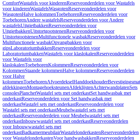
Comfort
Wastafels voor kinderen
Reserveonderdelen voor Wastafels
voor kinderen
Wastafels
Wasgoten
Reserveonderdelen voor
Wasgoten
Halve kolommen
Toebehoren
Reserveonderdelen voor
Toebehoren
Andere wastafels
Reserveonderdelen voor Andere
wastafels
Uitgietbakken
Reserveonderdelen voor
Uitgietbakken
Uitstortgootstenen
Reserveonderdelen voor
Uitstortgootstenen
Multifunctionele wasbak
Reserveonderdelen voor
Multifunctionele wasbak
Opvangbakken voor
gips
Laboratoriumbakken
Reserveonderdelen voor
Laboratoriumbakken
Wastafels voor klaslokalen
Reserveonderdelen
voor Wastafels voor
klaslokalen
Toebehoren
Kolommen
Reserveonderdelen voor
Kolommen
Staande kolommen
Halve kolommen
Reserveonderdelen
voor Halve
kolommen
Toebehoren
Afvoerdeksel
Handdoekhouder
Bevestigingsmat
afdekkingen
Montagehoeksteunen
Afdeklijsten
Achterwandplaten
Sets
consoles
Planchet
Wastafel sets met onderkast
Set handwasbak met
onderkast
Reserveonderdelen voor Set handwasbak met
onderkast
Wastafel sets met onderkast
Reserveonderdelen voor
Wastafel sets met onderkast
Meubelwastafel sets met
onderkast
Reserveonderdelen voor Meubelwastafel sets met
onderkast
Inbouwwastafel sets met onderkast
Reserveonderdelen
voor Inbouwwastafel sets met
onderkast
Badkamermeubilair
Wastafelonderkasten
Reserveonderdelen
voor Wastafelonderkasten
Voor handwasbakken
Reserveonderdelen