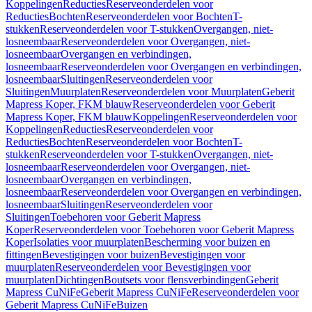
Koppelingen
Reducties
Reserveonderdelen voor
Reducties
Bochten
Reserveonderdelen voor Bochten
T-
stukken
Reserveonderdelen voor T-stukken
Overgangen, niet-
losneembaar
Reserveonderdelen voor Overgangen, niet-
losneembaar
Overgangen en verbindingen,
losneembaar
Reserveonderdelen voor Overgangen en verbindingen,
losneembaar
Sluitingen
Reserveonderdelen voor
Sluitingen
Muurplaten
Reserveonderdelen voor Muurplaten
Geberit
Mapress Koper, FKM blauw
Reserveonderdelen voor Geberit
Mapress Koper, FKM blauw
Koppelingen
Reserveonderdelen voor
Koppelingen
Reducties
Reserveonderdelen voor
Reducties
Bochten
Reserveonderdelen voor Bochten
T-
stukken
Reserveonderdelen voor T-stukken
Overgangen, niet-
losneembaar
Reserveonderdelen voor Overgangen, niet-
losneembaar
Overgangen en verbindingen,
losneembaar
Reserveonderdelen voor Overgangen en verbindingen,
losneembaar
Sluitingen
Reserveonderdelen voor
Sluitingen
Toebehoren voor Geberit Mapress
Koper
Reserveonderdelen voor Toebehoren voor Geberit Mapress
Koper
Isolaties voor muurplaten
Bescherming voor buizen en
fittingen
Bevestigingen voor buizen
Bevestigingen voor
muurplaten
Reserveonderdelen voor Bevestigingen voor
muurplaten
Dichtingen
Boutsets voor flensverbindingen
Geberit
Mapress CuNiFe
Geberit Mapress CuNiFe
Reserveonderdelen voor
Geberit Mapress CuNiFe
Buizen