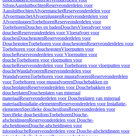
Sifons
Aansluitbochten
Reserveonderdelen voor
Aansluitbochten
Afvoermanchet
Reserveonderdelen voor
Afvoermanchet
Afvoerpluggen
Reserveonderdelen voor
Afvoerpluggen
Toebehoren
Reserveonderdelen voor
Toebehoren
Douches en baden
Douches
Vloerafvoer voor
douches
Reserveonderdelen voor Vloerafvoer voor
douches
Douchegoten
Reserveonderdelen voor
Douchegoten
Toebehoren voor douchegoten
Reserveonderdelen voor
Toebehoren voor douchegoten
Vloerputten voor
douche
Reserveonderdelen voor Vloerputten voor
douche
Toebehoren voor vloerputten voor
douche
Reserveonderdelen voor Toebehoren voor vloerputten voor
douche
Wandafvoeren
Reserveonderdelen voor
Wandafvoeren
Toebehoren voor muurafvoeren
Reserveonderdelen
voor Toebehoren voor muurafvoeren
Douchebakken en
doucheplaten
Reserveonderdelen voor Douchebakken en
doucheplaten
Doucheplaten van mineraal
materiaal
Reserveonderdelen voor Doucheplaten van mineraal
materiaal
Installatie-elementen
Reserveonderdelen voor Installatie-
elementen
Specifieke douchesifons
Reserveonderdelen voor
Specifieke douchesifons
Toebehoren
Douche-
afscheidingen
Reserveonderdelen voor Douche-
afscheidingen
Douche-afscheidingen voor
inloopdouche
Reserveonderdelen voor Douche-afscheidingen voor