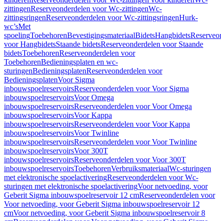
zittingen
Reserveonderdelen voor Wc-zittingen
Wc-
zittingsringen
Reserveonderdelen voor Wc-zittingsringen
Hurk-
wc’s
Met
spoeling
Toebehoren
Bevestigingsmateriaal
Bidets
Hangbidets
Reserveo
voor Hangbidets
Staande bidets
Reserveonderdelen voor Staande
bidets
Toebehoren
Reserveonderdelen voor
Toebehoren
Bedieningsplaten en wc-
sturingen
Bedieningsplaten
Reserveonderdelen voor
Bedieningsplaten
Voor Sigma
inbouwspoelreservoirs
Reserveonderdelen voor Voor Sigma
inbouwspoelreservoirs
Voor Omega
inbouwspoelreservoirs
Reserveonderdelen voor Voor Omega
inbouwspoelreservoirs
Voor Kappa
inbouwspoelreservoirs
Reserveonderdelen voor Voor Kappa
inbouwspoelreservoirs
Voor Twinline
inbouwspoelreservoirs
Reserveonderdelen voor Voor Twinline
inbouwspoelreservoirs
Voor 300T
inbouwspoelreservoirs
Reserveonderdelen voor Voor 300T
inbouwspoelreservoirs
Toebehoren
Verbruiksmateriaal
Wc-sturingen
met elektronische spoelactivering
Reserveonderdelen voor Wc-
sturingen met elektronische spoelactivering
Voor netvoeding, voor
Geberit Sigma inbouwspoelreservoir 12 cm
Reserveonderdelen voor
Voor netvoeding, voor Geberit Sigma inbouwspoelreservoir 12
cm
Voor netvoeding, voor Geberit Sigma inbouwspoelreservoir 8