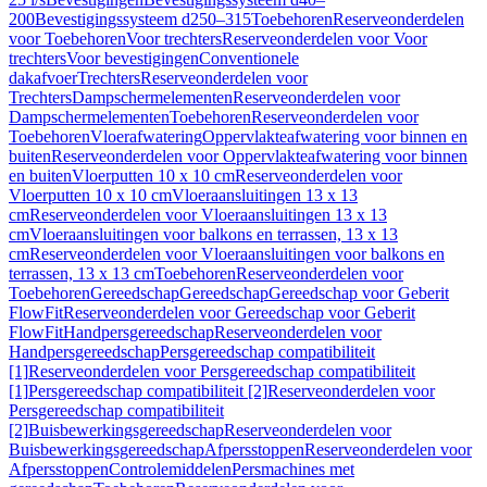
200
Bevestigingssysteem d250–315
Toebehoren
Reserveonderdelen
voor Toebehoren
Voor trechters
Reserveonderdelen voor Voor
trechters
Voor bevestigingen
Conventionele
dakafvoer
Trechters
Reserveonderdelen voor
Trechters
Dampschermelementen
Reserveonderdelen voor
Dampschermelementen
Toebehoren
Reserveonderdelen voor
Toebehoren
Vloerafwatering
Oppervlakteafwatering voor binnen en
buiten
Reserveonderdelen voor Oppervlakteafwatering voor binnen
en buiten
Vloerputten 10 x 10 cm
Reserveonderdelen voor
Vloerputten 10 x 10 cm
Vloeraansluitingen 13 x 13
cm
Reserveonderdelen voor Vloeraansluitingen 13 x 13
cm
Vloeraansluitingen voor balkons en terrassen, 13 x 13
cm
Reserveonderdelen voor Vloeraansluitingen voor balkons en
terrassen, 13 x 13 cm
Toebehoren
Reserveonderdelen voor
Toebehoren
Gereedschap
Gereedschap
Gereedschap voor Geberit
FlowFit
Reserveonderdelen voor Gereedschap voor Geberit
FlowFit
Handpersgereedschap
Reserveonderdelen voor
Handpersgereedschap
Persgereedschap compatibiliteit
[1]
Reserveonderdelen voor Persgereedschap compatibiliteit
[1]
Persgereedschap compatibiliteit [2]
Reserveonderdelen voor
Persgereedschap compatibiliteit
[2]
Buisbewerkingsgereedschap
Reserveonderdelen voor
Buisbewerkingsgereedschap
Afpersstoppen
Reserveonderdelen voor
Afpersstoppen
Controlemiddelen
Persmachines met