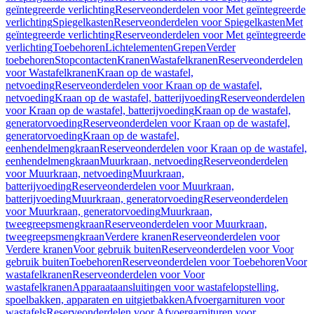
geïntegreerde verlichting
Reserveonderdelen voor Met geïntegreerde
verlichting
Spiegelkasten
Reserveonderdelen voor Spiegelkasten
Met
geïntegreerde verlichting
Reserveonderdelen voor Met geïntegreerde
verlichting
Toebehoren
Lichtelementen
Grepen
Verder
toebehoren
Stopcontacten
Kranen
Wastafelkranen
Reserveonderdelen
voor Wastafelkranen
Kraan op de wastafel,
netvoeding
Reserveonderdelen voor Kraan op de wastafel,
netvoeding
Kraan op de wastafel, batterijvoeding
Reserveonderdelen
voor Kraan op de wastafel, batterijvoeding
Kraan op de wastafel,
generatorvoeding
Reserveonderdelen voor Kraan op de wastafel,
generatorvoeding
Kraan op de wastafel,
eenhendelmengkraan
Reserveonderdelen voor Kraan op de wastafel,
eenhendelmengkraan
Muurkraan, netvoeding
Reserveonderdelen
voor Muurkraan, netvoeding
Muurkraan,
batterijvoeding
Reserveonderdelen voor Muurkraan,
batterijvoeding
Muurkraan, generatorvoeding
Reserveonderdelen
voor Muurkraan, generatorvoeding
Muurkraan,
tweegreepsmengkraan
Reserveonderdelen voor Muurkraan,
tweegreepsmengkraan
Verdere kranen
Reserveonderdelen voor
Verdere kranen
Voor gebruik buiten
Reserveonderdelen voor Voor
gebruik buiten
Toebehoren
Reserveonderdelen voor Toebehoren
Voor
wastafelkranen
Reserveonderdelen voor Voor
wastafelkranen
Apparaataansluitingen voor wastafelopstelling,
spoelbakken, apparaten en uitgietbakken
Afvoergarnituren voor
wastafels
Reserveonderdelen voor Afvoergarnituren voor