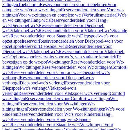
zittingen
Toebehoren
Reserveonderdelen voor Toebehoren
Voor
complete wc's
Voor wc-zittingen
Reserveonderdelen voor Voor wc-
zittingen
Voor wc-zittingen en complete wc's
Verbruiksmateriaal
Wc's
en wc-zittingen
Hang-wc's
Reserveonderdelen voor Hang-
wc's
Diepspoel-wc's
Reserveonderdelen voor Diepspoel-
wc's
Vlakspoel-wc's
Reserveonderdelen voor Vlakspoel-wc's
Staande
wc's
Reserveonderdelen voor Staande wc's
Diepspoel-wc’s voor
opzet spoelreservoir
Reserveonderdelen voor Diepspoel-wc’s voor
opzet spoelreservoir
Diepspoel-wc's
Reserveonderdelen voor
Diepspoel-wc's
Vlakspoel-wc's
Reserveonderdelen voor Vlakspoel-
wc's
Opbouwspoelreservoirs voor wc's, van sanitaire keramiek
Te
bevestigen op de wc-pot
Wc-zittingen
Reserveonderdelen voor Wc-
zittingen
Wc-zittingen
Reserveonderdelen voor Wc-zittingen
Comfort-
wc's
Reserveonderdelen voor Comfort-wc's
Diepspoel-wc’s
verhoogd
Reserveonderdelen voor Diepspoel-wc’s
verhoogd
Diepspoel-wc's verlengd
Reserveonderdelen voor
Diepspoel-wc's verlengd
Vlakspoel-wc’s
verlengd
Reserveonderdelen voor Vlakspoel-wc’s verlengd
Comfort
wc-zittingen
Reserveonderdelen voor Comfort wc-zittingen
Wc-
zittingen
Reserveonderdelen voor Wc-zittingen
Wc-
zittingsringen
Reserveonderdelen voor Wc-zittingsringen
Wc’s voor
kinderen
Reserveonderdelen voor Wc’s voor kinderen
Hang-
wc's
Reserveonderdelen voor Hang-wc's
Staande
wc's
Reserveonderdelen voor Staande wc's
Wc-zittingen voor
kinderen
Reserveonderdelen voor Wc-zittingen voor kinderen
Wc-