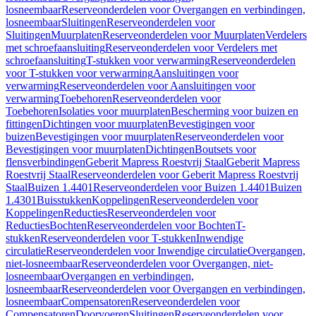
losneembaar
Reserveonderdelen voor Overgangen en verbindingen,
losneembaar
Sluitingen
Reserveonderdelen voor
Sluitingen
Muurplaten
Reserveonderdelen voor Muurplaten
Verdelers
met schroefaansluiting
Reserveonderdelen voor Verdelers met
schroefaansluiting
T-stukken voor verwarming
Reserveonderdelen
voor T-stukken voor verwarming
Aansluitingen voor
verwarming
Reserveonderdelen voor Aansluitingen voor
verwarming
Toebehoren
Reserveonderdelen voor
Toebehoren
Isolaties voor muurplaten
Bescherming voor buizen en
fittingen
Dichtingen voor muurplaten
Bevestigingen voor
buizen
Bevestigingen voor muurplaten
Reserveonderdelen voor
Bevestigingen voor muurplaten
Dichtingen
Boutsets voor
flensverbindingen
Geberit Mapress Roestvrij Staal
Geberit Mapress
Roestvrij Staal
Reserveonderdelen voor Geberit Mapress Roestvrij
Staal
Buizen 1.4401
Reserveonderdelen voor Buizen 1.4401
Buizen
1.4301
Buisstukken
Koppelingen
Reserveonderdelen voor
Koppelingen
Reducties
Reserveonderdelen voor
Reducties
Bochten
Reserveonderdelen voor Bochten
T-
stukken
Reserveonderdelen voor T-stukken
Inwendige
circulatie
Reserveonderdelen voor Inwendige circulatie
Overgangen,
niet-losneembaar
Reserveonderdelen voor Overgangen, niet-
losneembaar
Overgangen en verbindingen,
losneembaar
Reserveonderdelen voor Overgangen en verbindingen,
losneembaar
Compensatoren
Reserveonderdelen voor
Compensatoren
Doorvoeren
Sluitingen
Reserveonderdelen voor