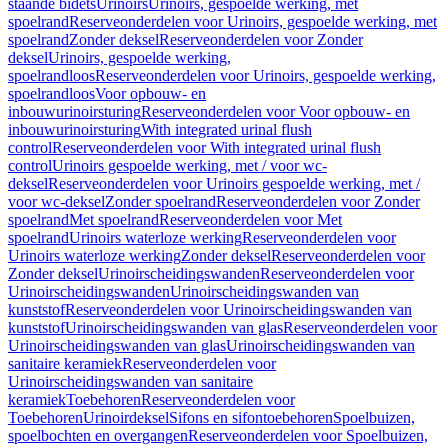
staande bidets
Urinoirs
Urinoirs, gespoelde werking, met
spoelrand
Reserveonderdelen voor Urinoirs, gespoelde werking, met
spoelrand
Zonder deksel
Reserveonderdelen voor Zonder
deksel
Urinoirs, gespoelde werking,
spoelrandloos
Reserveonderdelen voor Urinoirs, gespoelde werking,
spoelrandloos
Voor opbouw- en
inbouwurinoirsturing
Reserveonderdelen voor Voor opbouw- en
inbouwurinoirsturing
With integrated urinal flush
control
Reserveonderdelen voor With integrated urinal flush
control
Urinoirs gespoelde werking, met / voor wc-
deksel
Reserveonderdelen voor Urinoirs gespoelde werking, met /
voor wc-deksel
Zonder spoelrand
Reserveonderdelen voor Zonder
spoelrand
Met spoelrand
Reserveonderdelen voor Met
spoelrand
Urinoirs waterloze werking
Reserveonderdelen voor
Urinoirs waterloze werking
Zonder deksel
Reserveonderdelen voor
Zonder deksel
Urinoirscheidingswanden
Reserveonderdelen voor
Urinoirscheidingswanden
Urinoirscheidingswanden van
kunststof
Reserveonderdelen voor Urinoirscheidingswanden van
kunststof
Urinoirscheidingswanden van glas
Reserveonderdelen voor
Urinoirscheidingswanden van glas
Urinoirscheidingswanden van
sanitaire keramiek
Reserveonderdelen voor
Urinoirscheidingswanden van sanitaire
keramiek
Toebehoren
Reserveonderdelen voor
Toebehoren
Urinoirdeksel
Sifons en sifontoebehoren
Spoelbuizen,
spoelbochten en overgangen
Reserveonderdelen voor Spoelbuizen,