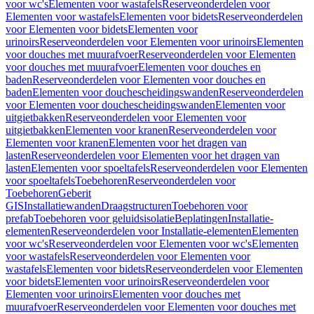
voor wc's
Elementen voor wastafels
Reserveonderdelen voor
Elementen voor wastafels
Elementen voor bidets
Reserveonderdelen
voor Elementen voor bidets
Elementen voor
urinoirs
Reserveonderdelen voor Elementen voor urinoirs
Elementen
voor douches met muurafvoer
Reserveonderdelen voor Elementen
voor douches met muurafvoer
Elementen voor douches en
baden
Reserveonderdelen voor Elementen voor douches en
baden
Elementen voor douchescheidingswanden
Reserveonderdelen
voor Elementen voor douchescheidingswanden
Elementen voor
uitgietbakken
Reserveonderdelen voor Elementen voor
uitgietbakken
Elementen voor kranen
Reserveonderdelen voor
Elementen voor kranen
Elementen voor het dragen van
lasten
Reserveonderdelen voor Elementen voor het dragen van
lasten
Elementen voor spoeltafels
Reserveonderdelen voor Elementen
voor spoeltafels
Toebehoren
Reserveonderdelen voor
Toebehoren
Geberit
GIS
Installatiewanden
Draagstructuren
Toebehoren voor
prefab
Toebehoren voor geluidsisolatie
Beplatingen
Installatie-
elementen
Reserveonderdelen voor Installatie-elementen
Elementen
voor wc's
Reserveonderdelen voor Elementen voor wc's
Elementen
voor wastafels
Reserveonderdelen voor Elementen voor
wastafels
Elementen voor bidets
Reserveonderdelen voor Elementen
voor bidets
Elementen voor urinoirs
Reserveonderdelen voor
Elementen voor urinoirs
Elementen voor douches met
muurafvoer
Reserveonderdelen voor Elementen voor douches met