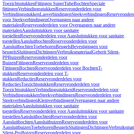
Toezichtsstukken
Fittingen SuperTube
Bochten
Speciale
fittingen
Verbindingsstukken
Reserveonderdelen voor
Verbindingsstukken
Lasverbindingen
Steekverbindingen
Reserveonder
voor Steekverbindingen
Overgangen naar andere
materialen
Reserveonderdelen voor Overgangen naar andere
materialen
Aansluitstukken voor sanitaire
toestellen
Reserveonderdelen voor Aansluitstukken voor sanitaire
toestellen
Aansluitbochten
Reserveonderdelen voor
Aansluitbochten
Toebehoren
Beugels
Bevestigingen voor
beugels
Sluitingen
Dichtingen
Verbruiksmateriaal
Geberit Silent-
PP
Buizen
Reserveonderdelen voor
Buizen
Fittingen
Reserveonderdelen voor
Fittingen
Bochten
Reserveonderdelen voor Bochten
T-
stukken
Reserveonderdelen voor T-
stukken
Reducties
Reserveonderdelen voor
Reducties
Toezichtsstukken
Reserveonderdelen voor
Toezichtsstukken
Verbindingsstukken
Reserveonderdelen voor
Verbindingsstukken
Steekverbindingen
Reserveonderdelen voor
Steekverbindingen
Klemverbindingen
Overgangen naar andere
materialen
Aansluitstukken voor sanitaire
toestellen
Reserveonderdelen voor Aansluitstukken voor sanitaire
toestellen
Aansluitbochten
Reserveonderdelen voor
Aansluitbochten
Aansluitbuizen
Reserveonderdelen voor
Aansluitbuizen
Toebehoren
Beugels
Sluitingen
Dichtingen
Verbruiksmat
Silent-Pro
Buizen
Reserveonderdelen voor