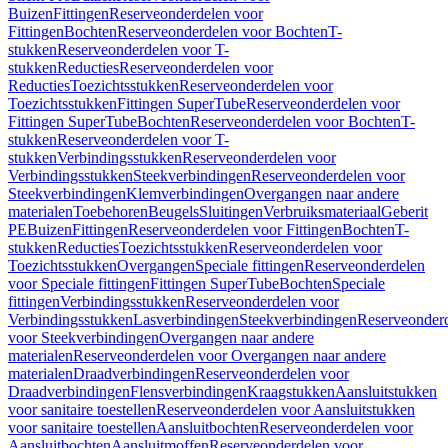
Buizen
Fittingen
Reserveonderdelen voor
Fittingen
Bochten
Reserveonderdelen voor Bochten
T-
stukken
Reserveonderdelen voor T-
stukken
Reducties
Reserveonderdelen voor
Reducties
Toezichtsstukken
Reserveonderdelen voor
Toezichtsstukken
Fittingen SuperTube
Reserveonderdelen voor
Fittingen SuperTube
Bochten
Reserveonderdelen voor Bochten
T-
stukken
Reserveonderdelen voor T-
stukken
Verbindingsstukken
Reserveonderdelen voor
Verbindingsstukken
Steekverbindingen
Reserveonderdelen voor
Steekverbindingen
Klemverbindingen
Overgangen naar andere
materialen
Toebehoren
Beugels
Sluitingen
Verbruiksmateriaal
Geberit
PE
Buizen
Fittingen
Reserveonderdelen voor Fittingen
Bochten
T-
stukken
Reducties
Toezichtsstukken
Reserveonderdelen voor
Toezichtsstukken
Overgangen
Speciale fittingen
Reserveonderdelen
voor Speciale fittingen
Fittingen SuperTube
Bochten
Speciale
fittingen
Verbindingsstukken
Reserveonderdelen voor
Verbindingsstukken
Lasverbindingen
Steekverbindingen
Reserveonder
voor Steekverbindingen
Overgangen naar andere
materialen
Reserveonderdelen voor Overgangen naar andere
materialen
Draadverbindingen
Reserveonderdelen voor
Draadverbindingen
Flensverbindingen
Kraagstukken
Aansluitstukken
voor sanitaire toestellen
Reserveonderdelen voor Aansluitstukken
voor sanitaire toestellen
Aansluitbochten
Reserveonderdelen voor
Aansluitbochten
Aansluitmoffen
Reserveonderdelen voor