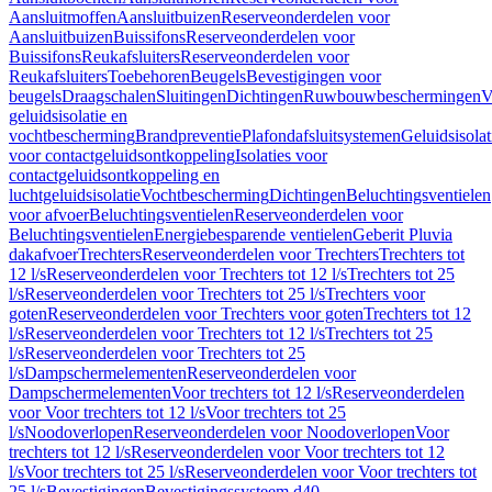
Aansluitmoffen
Aansluitbuizen
Reserveonderdelen voor
Aansluitbuizen
Buissifons
Reserveonderdelen voor
Buissifons
Reukafsluiters
Reserveonderdelen voor
Reukafsluiters
Toebehoren
Beugels
Bevestigingen voor
beugels
Draagschalen
Sluitingen
Dichtingen
Ruwbouwbeschermingen
V
geluidsisolatie en
vochtbescherming
Brandpreventie
Plafondafsluitsystemen
Geluidsisolat
voor contactgeluidsontkoppeling
Isolaties voor
contactgeluidsontkoppeling en
luchtgeluidsisolatie
Vochtbescherming
Dichtingen
Beluchtingsventielen
voor afvoer
Beluchtingsventielen
Reserveonderdelen voor
Beluchtingsventielen
Energiebesparende ventielen
Geberit Pluvia
dakafvoer
Trechters
Reserveonderdelen voor Trechters
Trechters tot
12 l/s
Reserveonderdelen voor Trechters tot 12 l/s
Trechters tot 25
l/s
Reserveonderdelen voor Trechters tot 25 l/s
Trechters voor
goten
Reserveonderdelen voor Trechters voor goten
Trechters tot 12
l/s
Reserveonderdelen voor Trechters tot 12 l/s
Trechters tot 25
l/s
Reserveonderdelen voor Trechters tot 25
l/s
Dampschermelementen
Reserveonderdelen voor
Dampschermelementen
Voor trechters tot 12 l/s
Reserveonderdelen
voor Voor trechters tot 12 l/s
Voor trechters tot 25
l/s
Noodoverlopen
Reserveonderdelen voor Noodoverlopen
Voor
trechters tot 12 l/s
Reserveonderdelen voor Voor trechters tot 12
l/s
Voor trechters tot 25 l/s
Reserveonderdelen voor Voor trechters tot
25 l/s
Bevestigingen
Bevestigingssysteem d40–