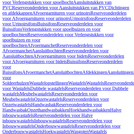
voor Verlengstukken voor spoelbocht
Aansluitstukken van
PVC
Reserveonderdelen voor Aansluitstukken van PVC
Dichtingen
en afdekkappen
Afvoergarnituren voor urinoirs
Reserveonderdelen
voor Afvoergarnituren voor urinoirs
Urinoirsifons
Reserveonderdelen
voor Urinoirsifons
Buissifons
Reserveonderdelen voor
Buissifons
Verlengstukken voor spoelbuizen en voor
spoelbochten
Reserveonderdelen voor Verlengstukken voor
spoelbuizen en voor
spoelbochten
Afvoermanchet
Reserveonderdelen voor
Afvoermanchet
Aansluitbochten
Reserveonderdelen voor
Aansluitbochten
Afvoergarnituren voor bidets
Reserveonderdelen
voor Afvoergarnituren voor bidets
Buissifons
Reserveonderdelen
voor
Buissifons
Afvoermanchet
Aansluitbochten
Afdekkingen
Aansluitingen
voor
Soldeerhulzen
Wastafelopstellingen
Wastafels
Wastafels
Reserveonderde
voor Wastafels
Dubbele wastafels
Reserveonderdelen voor Dubbele
wastafels
Meubelwastafels
Reserveonderdelen voor
Meubelwastafels
Opzetwastafels
Reserveonderdelen voor
Opzetwastafels
Handwasbak
Reserveonderdelen voor
Handwasbak
Opzethandwasbakken
Hoekhandwasbakken
Halve
inbouwwastafels
Reserveonderdelen voor Halve
inbouwwastafels
Inbouwwastafels
Reserveonderdelen voor
Inbouwwastafels
Onderbouwwastafels
Reserveonderdelen voor
Onderbouwwastafels
Hoekwastafels
Wasgoten
Wastafels