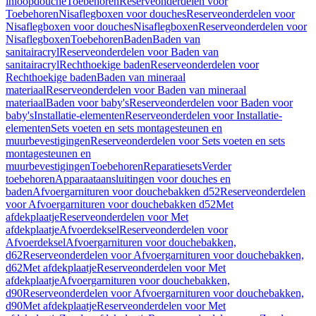
inloopdouche
Toebehoren
Reserveonderdelen voor
Toebehoren
Nisaflegboxen voor douches
Reserveonderdelen voor
Nisaflegboxen voor douches
Nisaflegboxen
Reserveonderdelen voor
Nisaflegboxen
Toebehoren
Baden
Baden van
sanitairacryl
Reserveonderdelen voor Baden van
sanitairacryl
Rechthoekige baden
Reserveonderdelen voor
Rechthoekige baden
Baden van mineraal
materiaal
Reserveonderdelen voor Baden van mineraal
materiaal
Baden voor baby's
Reserveonderdelen voor Baden voor
baby's
Installatie-elementen
Reserveonderdelen voor Installatie-
elementen
Sets voeten en sets montagesteunen en
muurbevestigingen
Reserveonderdelen voor Sets voeten en sets
montagesteunen en
muurbevestigingen
Toebehoren
Reparatiesets
Verder
toebehoren
Apparaataansluitingen voor douches en
baden
Afvoergarnituren voor douchebakken d52
Reserveonderdelen
voor Afvoergarnituren voor douchebakken d52
Met
afdekplaatje
Reserveonderdelen voor Met
afdekplaatje
Afvoerdeksel
Reserveonderdelen voor
Afvoerdeksel
Afvoergarnituren voor douchebakken,
d62
Reserveonderdelen voor Afvoergarnituren voor douchebakken,
d62
Met afdekplaatje
Reserveonderdelen voor Met
afdekplaatje
Afvoergarnituren voor douchebakken,
d90
Reserveonderdelen voor Afvoergarnituren voor douchebakken,
d90
Met afdekplaatje
Reserveonderdelen voor Met