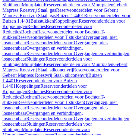
Sluitingen
Muurplaten
Reserveonderdelen voor Muurplaten
Geberit
Mapress Roestvrij Staal, gas
Reserveonderdelen voor Geberit
Mapress Roestvrij Staal, gas
Buizen 1.4401
Reserveonderdelen voor
Buizen 1.4401
Buisstukken
Koppelingen
Reserveonderdelen voor
Koppelingen
Reducties
Reserveonderdelen voor
Reducties
Bochten
Reserveonderdelen voor Bochten
T-
stukken
Reserveonderdelen voor T-stukken
Overgangen, niet-
losneembaar
Reserveonderdelen voor Overgangen, niet-
losneembaar
Overgangen en verbindingen,
losneembaar
Reserveonderdelen voor Overgangen en verbindingen,
losneembaar
Sluitingen
Reserveonderdelen voor
Sluitingen
Muurplaten
Reserveonderdelen voor Muurplaten
Geberit
Mapress Roestvrij Staal, siliconenvrij
Reserveonderdelen voor
Geberit Mapress Roestvrij Staal, siliconenvrij
Buizen
1.4401
Reserveonderdelen voor Buizen
1.4401
Koppelingen
Reserveonderdelen voor
Koppelingen
Reducties
Reserveonderdelen voor
Reducties
Bochten
Reserveonderdelen voor Bochten
T-
stukken
Reserveonderdelen voor T-stukken
Overgangen, niet-
losneembaar
Reserveonderdelen voor Overgangen, niet-
losneembaar
Overgangen en verbindingen,
losneembaar
Reserveonderdelen voor Overgangen en verbindingen,
losneembaar
Sluitingen
Reserveonderdelen voor
Sluitingen
Muurplaten
Reserveonderdelen voor
Muurplaten
Compensatoren
Reserveonderdelen voor