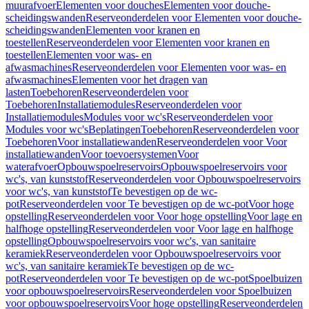
muurafvoer
Elementen voor douches
Elementen voor douche-
scheidingswanden
Reserveonderdelen voor Elementen voor douche-
scheidingswanden
Elementen voor kranen en
toestellen
Reserveonderdelen voor Elementen voor kranen en
toestellen
Elementen voor was- en
afwasmachines
Reserveonderdelen voor Elementen voor was- en
afwasmachines
Elementen voor het dragen van
lasten
Toebehoren
Reserveonderdelen voor
Toebehoren
Installatiemodules
Reserveonderdelen voor
Installatiemodules
Modules voor wc's
Reserveonderdelen voor
Modules voor wc's
Beplatingen
Toebehoren
Reserveonderdelen voor
Toebehoren
Voor installatiewanden
Reserveonderdelen voor Voor
installatiewanden
Voor toevoersystemen
Voor
waterafvoer
Opbouwspoelreservoirs
Opbouwspoelreservoirs voor
wc's, van kunststof
Reserveonderdelen voor Opbouwspoelreservoirs
voor wc's, van kunststof
Te bevestigen op de wc-
pot
Reserveonderdelen voor Te bevestigen op de wc-pot
Voor hoge
opstelling
Reserveonderdelen voor Voor hoge opstelling
Voor lage en
halfhoge opstelling
Reserveonderdelen voor Voor lage en halfhoge
opstelling
Opbouwspoelreservoirs voor wc's, van sanitaire
keramiek
Reserveonderdelen voor Opbouwspoelreservoirs voor
wc's, van sanitaire keramiek
Te bevestigen op de wc-
pot
Reserveonderdelen voor Te bevestigen op de wc-pot
Spoelbuizen
voor opbouwspoelreservoirs
Reserveonderdelen voor Spoelbuizen
voor opbouwspoelreservoirs
Voor hoge opstelling
Reserveonderdelen