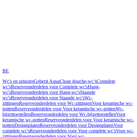
BE
Wc's en urinoirs
Geberit AquaClean douche-wc’s
Complete
wc's
Reserveonderdelen voor Complete wc's
Hang-
wc's
Reserveonderdelen voor Hang-wc's
Staande
wc's
Reserveonderdelen voor Staande wc's
Wc-
zittingen
Reserveonderdelen voor Wc-zittingen
Voor keramische wc-
potten
Reserveonderdelen voor Voor keramische wc-potten
Wc-
bijzettoestellen
Reserveonderdelen voor Wc-bijzettoestellen
Voor
keramische wc-potten
Reserveonderdelen voor Voor keramische wc-
potten
Designplaten
Reserveonderdelen voor Designplaten
Voor
complete wc's
Reserveonderdelen voor Voor complete wc's
Voor wc-
zittingen
Reserveonderdelen voor Voor wc-