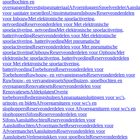
spoelbochten en
overgangen
Bevestigingsmateriaal
Afvoerpluggen
Spoelverdeler
Aanslu
voor sanitaire toestellen
Urinoirsturingen
Inbouw
Reserveonderdelen
voor Inbouw
Met elektronische spoelactivering,
netvoeding
Reserveonderdelen voor Met elektronische
spoelactivering, netvoeding
Met elektronische spoelactivering,
batterijvoeding
Reserveonderdelen voor Met elektronische
spoelactivering, batterijvoeding
Met pneumatische
spoelactivering
Reserveonderdelen voor Met pneumatische
spoelactivering
Opbouw
Reserveonderdelen voor Opbouw
Met
elektronische spoelactivering, batterijvoeding
Reserveonderdelen
voor Met elektronische spoelactivering,
batterijvoeding
Toebehoren
Reserveonderdelen voor
Toebehoren
Ruwbouw- en vervangingssets
Reserveonderdelen voor
Ruwbouw- en vervangingssets
Spoelbuizen, spoelbochten en
overgangen
Renovatiesets
Reserveonderdelen voor
Renovatiesets
Afdekplaten
Overig
toebehoren
Bedieningshulpen
Apparaataansluitingen voor wc's,
urinoirs en bidets
Afvoergarnituren voor wc's en
slophoppers
Reserveonderdelen voor Afvoergarnituren voor wc's en
slophoppers
Sifons
Reserveonderdelen voor
Sifons
Aansluitbochten
Reserveonderdelen voor
Aansluitbochten
Afvoermanchet
Reserveonderdelen voor
Afvoermanchet
Aansluitsets
Reserveonderdelen voor
Aansluitsets
Verlengstukken voor spoelbocht
Reserveonderdelen