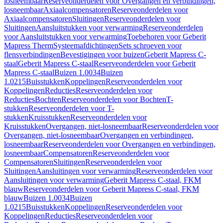
losneembaar
Reserveonderdelen voor Overgangen en verbindingen,
losneembaar
Axiaalcompensatoren
Reserveonderdelen voor
Axiaalcompensatoren
Sluitingen
Reserveonderdelen voor
Sluitingen
Aansluitstukken voor verwarming
Reserveonderdelen
voor Aansluitstukken voor verwarming
Toebehoren voor Geberit
Mapress Therm
Systeemafdichtingen
Sets schroeven voor
flensverbindingen
Bevestigingen voor buizen
Geberit Mapress C-
staal
Geberit Mapress C-staal
Reserveonderdelen voor Geberit
Mapress C-staal
Buizen 1.0034
Buizen
1.0215
Buisstukken
Koppelingen
Reserveonderdelen voor
Koppelingen
Reducties
Reserveonderdelen voor
Reducties
Bochten
Reserveonderdelen voor Bochten
T-
stukken
Reserveonderdelen voor T-
stukken
Kruisstukken
Reserveonderdelen voor
Kruisstukken
Overgangen, niet-losneembaar
Reserveonderdelen voor
Overgangen, niet-losneembaar
Overgangen en verbindingen,
losneembaar
Reserveonderdelen voor Overgangen en verbindingen,
losneembaar
Compensatoren
Reserveonderdelen voor
Compensatoren
Sluitingen
Reserveonderdelen voor
Sluitingen
Aansluitingen voor verwarming
Reserveonderdelen voor
Aansluitingen voor verwarming
Geberit Mapress C-staal, FKM
blauw
Reserveonderdelen voor Geberit Mapress C-staal, FKM
blauw
Buizen 1.0034
Buizen
1.0215
Buisstukken
Koppelingen
Reserveonderdelen voor
Koppelingen
Reducties
Reserveonderdelen voor