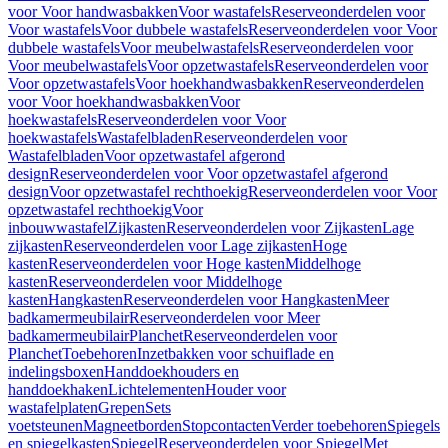
voor Voor handwasbakken
Voor wastafels
Reserveonderdelen voor
Voor wastafels
Voor dubbele wastafels
Reserveonderdelen voor Voor
dubbele wastafels
Voor meubelwastafels
Reserveonderdelen voor
Voor meubelwastafels
Voor opzetwastafels
Reserveonderdelen voor
Voor opzetwastafels
Voor hoekhandwasbakken
Reserveonderdelen
voor Voor hoekhandwasbakken
Voor
hoekwastafels
Reserveonderdelen voor Voor
hoekwastafels
Wastafelbladen
Reserveonderdelen voor
Wastafelbladen
Voor opzetwastafel afgerond
design
Reserveonderdelen voor Voor opzetwastafel afgerond
design
Voor opzetwastafel rechthoekig
Reserveonderdelen voor Voor
opzetwastafel rechthoekig
Voor
inbouwwastafel
Zijkasten
Reserveonderdelen voor Zijkasten
Lage
zijkasten
Reserveonderdelen voor Lage zijkasten
Hoge
kasten
Reserveonderdelen voor Hoge kasten
Middelhoge
kasten
Reserveonderdelen voor Middelhoge
kasten
Hangkasten
Reserveonderdelen voor Hangkasten
Meer
badkamermeubilair
Reserveonderdelen voor Meer
badkamermeubilair
Planchet
Reserveonderdelen voor
Planchet
Toebehoren
Inzetbakken voor schuiflade en
indelingsboxen
Handdoekhouders en
handdoekhaken
Lichtelementen
Houder voor
wastafelplaten
Grepen
Sets
voetsteunen
Magneetborden
Stopcontacten
Verder toebehoren
Spiegels
en spiegelkasten
Spiegel
Reserveonderdelen voor Spiegel
Met