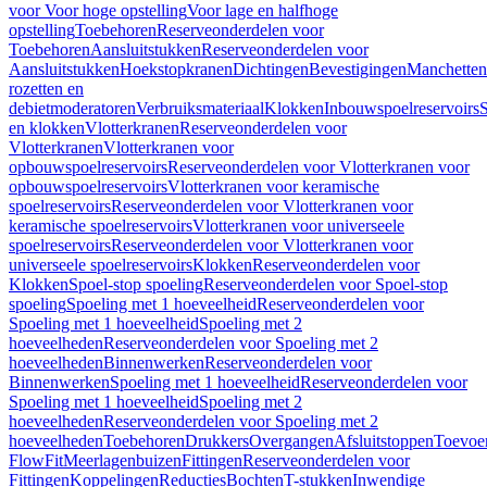
voor Voor hoge opstelling
Voor lage en halfhoge
opstelling
Toebehoren
Reserveonderdelen voor
Toebehoren
Aansluitstukken
Reserveonderdelen voor
Aansluitstukken
Hoekstopkranen
Dichtingen
Bevestigingen
Manchetten
rozetten en
debietmoderatoren
Verbruiksmateriaal
Klokken
Inbouwspoelreservoirs
en klokken
Vlotterkranen
Reserveonderdelen voor
Vlotterkranen
Vlotterkranen voor
opbouwspoelreservoirs
Reserveonderdelen voor Vlotterkranen voor
opbouwspoelreservoirs
Vlotterkranen voor keramische
spoelreservoirs
Reserveonderdelen voor Vlotterkranen voor
keramische spoelreservoirs
Vlotterkranen voor universeele
spoelreservoirs
Reserveonderdelen voor Vlotterkranen voor
universeele spoelreservoirs
Klokken
Reserveonderdelen voor
Klokken
Spoel-stop spoeling
Reserveonderdelen voor Spoel-stop
spoeling
Spoeling met 1 hoeveelheid
Reserveonderdelen voor
Spoeling met 1 hoeveelheid
Spoeling met 2
hoeveelheden
Reserveonderdelen voor Spoeling met 2
hoeveelheden
Binnenwerken
Reserveonderdelen voor
Binnenwerken
Spoeling met 1 hoeveelheid
Reserveonderdelen voor
Spoeling met 1 hoeveelheid
Spoeling met 2
hoeveelheden
Reserveonderdelen voor Spoeling met 2
hoeveelheden
Toebehoren
Drukkers
Overgangen
Afsluitstoppen
Toevoe
FlowFit
Meerlagenbuizen
Fittingen
Reserveonderdelen voor
Fittingen
Koppelingen
Reducties
Bochten
T-stukken
Inwendige