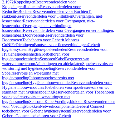
2.1972
Koppelingen
Reserveonderdelen voor
Koppelingen
Reducties
Reserveonderdelen voor
Reducties
Bochten
Reserveonderdelen voor Bochten
T-
stukken
Reserveonderdelen voor T-stukken
Overgangen, niet-
losneembaar
Reserveonderdelen voor Overgangen, niet-
losneembaar
Overgangen en verbindingen,
losneembaar
Reserveonderdelen voor Overgangen en verbindingen,
losneembaar
Doorvoeren
Reserveonderdelen voor
Doorvoeren
Toebehoren voor Geberit Mapress
CuNiFe
Dichtingen
Boutsets voor flensverbindingen
Geberit
hygiënesysteem
Hygiënespoeleenheden
Reserveonderdelen voor
Hygiënespoeleenheden
Toebehoren voor
hygiënespoeleenheden
Sensoren
Kabel
Begrenzer van
watervolumestroom
Afdekkingen en afdekplaten
Spoelreservoirs en
wc-sturing met hygiënespoeling
Reserveonderdelen voor
Spoelreservoirs en wc-sturing met
hygiënespoeling
Inbouwspoelreservoirs met
hygiënespoeling
Hygiëne inbouwmodules
Reserveonderdelen voor
Hygiëne inbouwmodules
Toebehoren voor spoelreservoirs en wc-
sturingen met hygiënespoeling
Reserveonderdelen voor Toebehoren
voor spoelreservoirs en wc-sturingen met
hygiënespoeling
Sensoren
Kabel
Voedingsblokken
Reserveonderdelen
voor Voedingsblokken
Netwerkcomponenten
Geberit Connect
toebehoren voor Geberit hygiënesysteem
Reserveonderdelen voor
Geberit Connect toebehoren voor Geberit