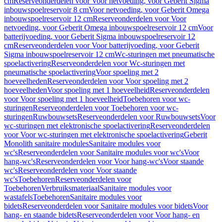
cm
Reserveonderdelen voor Voor netvoeding, voor Geberit Sigma
inbouwspoelreservoir 8 cm
Voor netvoeding, voor Geberit Omega
inbouwspoelreservoir 12 cm
Reserveonderdelen voor Voor
netvoeding, voor Geberit Omega inbouwspoelreservoir 12 cm
Voor
batterijvoeding, voor Geberit Sigma inbouwspoelreservoir 12
cm
Reserveonderdelen voor Voor batterijvoeding, voor Geberit
Sigma inbouwspoelreservoir 12 cm
Wc-sturingen met pneumatische
spoelactivering
Reserveonderdelen voor Wc-sturingen met
pneumatische spoelactivering
Voor spoeling met 2
hoeveelheden
Reserveonderdelen voor Voor spoeling met 2
hoeveelheden
Voor spoeling met 1 hoeveelheid
Reserveonderdelen
voor Voor spoeling met 1 hoeveelheid
Toebehoren voor wc-
sturingen
Reserveonderdelen voor Toebehoren voor wc-
sturingen
Ruwbouwsets
Reserveonderdelen voor Ruwbouwsets
Voor
wc-sturingen met elektronische spoelactivering
Reserveonderdelen
voor Voor wc-sturingen met elektronische spoelactivering
Geberit
Monolith sanitaire modules
Sanitaire modules voor
wc's
Reserveonderdelen voor Sanitaire modules voor wc's
Voor
hang-wc's
Reserveonderdelen voor Voor hang-wc's
Voor staande
wc's
Reserveonderdelen voor Voor staande
wc's
Toebehoren
Reserveonderdelen voor
Toebehoren
Verbruiksmateriaal
Sanitaire modules voor
wastafels
Toebehoren
Sanitaire modules voor
bidets
Reserveonderdelen voor Sanitaire modules voor bidets
Voor
hang- en staande bidets
Reserveonderdelen voor Voor hang- en