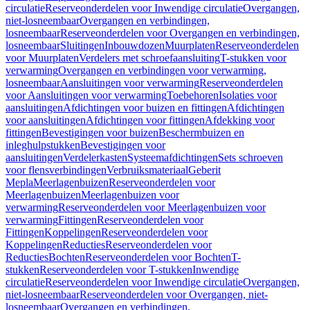
circulatie
Reserveonderdelen voor Inwendige circulatie
Overgangen,
niet-losneembaar
Overgangen en verbindingen,
losneembaar
Reserveonderdelen voor Overgangen en verbindingen,
losneembaar
Sluitingen
Inbouwdozen
Muurplaten
Reserveonderdelen
voor Muurplaten
Verdelers met schroefaansluiting
T-stukken voor
verwarming
Overgangen en verbindingen voor verwarming,
losneembaar
Aansluitingen voor verwarming
Reserveonderdelen
voor Aansluitingen voor verwarming
Toebehoren
Isolaties voor
aansluitingen
Afdichtingen voor buizen en fittingen
Afdichtingen
voor aansluitingen
Afdichtingen voor fittingen
Afdekking voor
fittingen
Bevestigingen voor buizen
Beschermbuizen en
inleghulpstukken
Bevestigingen voor
aansluitingen
Verdelerkasten
Systeemafdichtingen
Sets schroeven
voor flensverbindingen
Verbruiksmateriaal
Geberit
Mepla
Meerlagenbuizen
Reserveonderdelen voor
Meerlagenbuizen
Meerlagenbuizen voor
verwarming
Reserveonderdelen voor Meerlagenbuizen voor
verwarming
Fittingen
Reserveonderdelen voor
Fittingen
Koppelingen
Reserveonderdelen voor
Koppelingen
Reducties
Reserveonderdelen voor
Reducties
Bochten
Reserveonderdelen voor Bochten
T-
stukken
Reserveonderdelen voor T-stukken
Inwendige
circulatie
Reserveonderdelen voor Inwendige circulatie
Overgangen,
niet-losneembaar
Reserveonderdelen voor Overgangen, niet-
losneembaar
Overgangen en verbindingen,