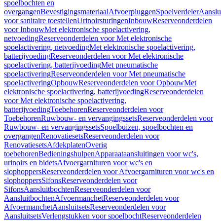
spoelbochten en
overgangen
Bevestigingsmateriaal
Afvoerpluggen
Spoelverdeler
Aanslu
voor sanitaire toestellen
Urinoirsturingen
Inbouw
Reserveonderdelen
voor Inbouw
Met elektronische spoelactivering,
netvoeding
Reserveonderdelen voor Met elektronische
spoelactivering, netvoeding
Met elektronische spoelactivering,
batterijvoeding
Reserveonderdelen voor Met elektronische
spoelactivering, batterijvoeding
Met pneumatische
spoelactivering
Reserveonderdelen voor Met pneumatische
spoelactivering
Opbouw
Reserveonderdelen voor Opbouw
Met
elektronische spoelactivering, batterijvoeding
Reserveonderdelen
voor Met elektronische spoelactivering,
batterijvoeding
Toebehoren
Reserveonderdelen voor
Toebehoren
Ruwbouw- en vervangingssets
Reserveonderdelen voor
Ruwbouw- en vervangingssets
Spoelbuizen, spoelbochten en
overgangen
Renovatiesets
Reserveonderdelen voor
Renovatiesets
Afdekplaten
Overig
toebehoren
Bedieningshulpen
Apparaataansluitingen voor wc's,
urinoirs en bidets
Afvoergarnituren voor wc's en
slophoppers
Reserveonderdelen voor Afvoergarnituren voor wc's en
slophoppers
Sifons
Reserveonderdelen voor
Sifons
Aansluitbochten
Reserveonderdelen voor
Aansluitbochten
Afvoermanchet
Reserveonderdelen voor
Afvoermanchet
Aansluitsets
Reserveonderdelen voor
Aansluitsets
Verlengstukken voor spoelbocht
Reserveonderdelen