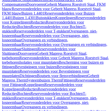
Compensatoren
Doorvoeren
Geberit Mapress Roestvrij Staal, FKM
blauw
Reserveonderdelen voor Geberit Mapress Roestvrij Staal,
FKM blauw
Buizen 1.4401
Reserveonderdelen voor Buizen
1.4401
Buizen 1.4301
Buisstukken
Koppelingen
Reserveonderdelen
voor Koppelingen
Reducties
Reserveonderdelen voor
Reducties
Bochten
Reserveonderdelen voor Bochten
T-
stukken
Reserveonderdelen voor T-stukken
Overgangen, niet-
losneembaar
Reserveonderdelen voor Overgangen, niet-
losneembaar
Overgangen en verbindingen,
losneembaar
Reserveonderdelen voor Overgangen en verbindingen,
losneembaar
Sluitingen
Reserveonderdelen voor
Sluitingen
Doorvoeren
Geberit Mapress Roestvrij Staal,
toebehoren
Reserveonderdelen voor Geberit Mapress Roestvrij Staal,
toebehoren
Isolaties voor muurplaten
Bescherming voor buizen en
fittingen
Bevestigingen voor buizen
Bevestigingen voor
muurplaten
Reserveonderdelen voor Bevestigingen voor
muurplaten
Dichtingen
Boutsets voor flensverbindingen
Geberit
Mapress Therm
Systeembuizen Therm
Fittingen
Reserveonderdelen
voor Fittingen
Koppelingen
Reserveonderdelen voor
Koppelingen
Reducties
Reserveonderdelen voor
Reducties
Bochten
Reserveonderdelen voor Bochten
T-
stukken
Reserveonderdelen voor T-stukken
Overgangen, niet-
losneembaar
Reserveonderdelen voor Overgangen, niet-
losneembaar
Overgangen en verbindingen,