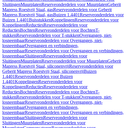
Sluitingen
Muurplaten
Reserveonderdelen voor Muurplaten
Geberit
Mapress Roestvrij Staal, gas
Reserveonderdelen voor Geberit
Mapress Roestvrij Staal, gas
Buizen 1.4401
Reserveonderdelen voor
Buizen 1.4401
Buisstukken
Koppelingen
Reserveonderdelen voor
Koppelingen
Reducties
Reserveonderdelen voor
Reducties
Bochten
Reserveonderdelen voor Bochten
T-
stukken
Reserveonderdelen voor T-stukken
Overgangen, niet-
losneembaar
Reserveonderdelen voor Overgangen, niet-
losneembaar
Overgangen en verbindingen,
losneembaar
Reserveonderdelen voor Overgangen en verbindingen,
losneembaar
Sluitingen
Reserveonderdelen voor
Sluitingen
Muurplaten
Reserveonderdelen voor Muurplaten
Geberit
Mapress Roestvrij Staal, siliconenvrij
Reserveonderdelen voor
Geberit Mapress Roestvrij Staal, siliconenvrij
Buizen
1.4401
Reserveonderdelen voor Buizen
1.4401
Koppelingen
Reserveonderdelen voor
Koppelingen
Reducties
Reserveonderdelen voor
Reducties
Bochten
Reserveonderdelen voor Bochten
T-
stukken
Reserveonderdelen voor T-stukken
Overgangen, niet-
losneembaar
Reserveonderdelen voor Overgangen, niet-
losneembaar
Overgangen en verbindingen,
losneembaar
Reserveonderdelen voor Overgangen en verbindingen,
losneembaar
Sluitingen
Reserveonderdelen voor
Sluitingen
Muurplaten
Reserveonderdelen voor
Muurplaten
Compensatoren
Reserveonderdelen voor