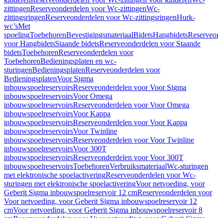
zittingen
Reserveonderdelen voor Wc-zittingen
Wc-
zittingsringen
Reserveonderdelen voor Wc-zittingsringen
Hurk-
wc’s
Met
spoeling
Toebehoren
Bevestigingsmateriaal
Bidets
Hangbidets
Reserveo
voor Hangbidets
Staande bidets
Reserveonderdelen voor Staande
bidets
Toebehoren
Reserveonderdelen voor
Toebehoren
Bedieningsplaten en wc-
sturingen
Bedieningsplaten
Reserveonderdelen voor
Bedieningsplaten
Voor Sigma
inbouwspoelreservoirs
Reserveonderdelen voor Voor Sigma
inbouwspoelreservoirs
Voor Omega
inbouwspoelreservoirs
Reserveonderdelen voor Voor Omega
inbouwspoelreservoirs
Voor Kappa
inbouwspoelreservoirs
Reserveonderdelen voor Voor Kappa
inbouwspoelreservoirs
Voor Twinline
inbouwspoelreservoirs
Reserveonderdelen voor Voor Twinline
inbouwspoelreservoirs
Voor 300T
inbouwspoelreservoirs
Reserveonderdelen voor Voor 300T
inbouwspoelreservoirs
Toebehoren
Verbruiksmateriaal
Wc-sturingen
met elektronische spoelactivering
Reserveonderdelen voor Wc-
sturingen met elektronische spoelactivering
Voor netvoeding, voor
Geberit Sigma inbouwspoelreservoir 12 cm
Reserveonderdelen voor
Voor netvoeding, voor Geberit Sigma inbouwspoelreservoir 12
cm
Voor netvoeding, voor Geberit Sigma inbouwspoelreservoir 8