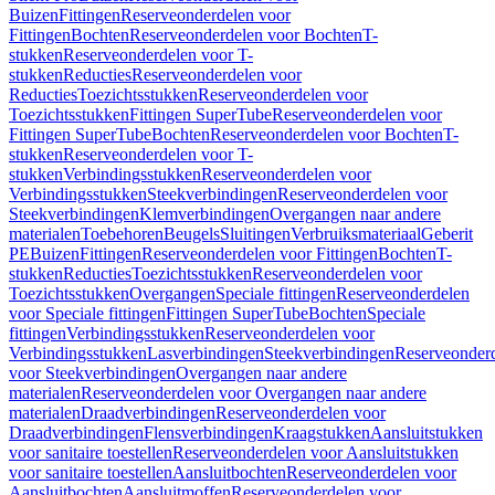
Buizen
Fittingen
Reserveonderdelen voor
Fittingen
Bochten
Reserveonderdelen voor Bochten
T-
stukken
Reserveonderdelen voor T-
stukken
Reducties
Reserveonderdelen voor
Reducties
Toezichtsstukken
Reserveonderdelen voor
Toezichtsstukken
Fittingen SuperTube
Reserveonderdelen voor
Fittingen SuperTube
Bochten
Reserveonderdelen voor Bochten
T-
stukken
Reserveonderdelen voor T-
stukken
Verbindingsstukken
Reserveonderdelen voor
Verbindingsstukken
Steekverbindingen
Reserveonderdelen voor
Steekverbindingen
Klemverbindingen
Overgangen naar andere
materialen
Toebehoren
Beugels
Sluitingen
Verbruiksmateriaal
Geberit
PE
Buizen
Fittingen
Reserveonderdelen voor Fittingen
Bochten
T-
stukken
Reducties
Toezichtsstukken
Reserveonderdelen voor
Toezichtsstukken
Overgangen
Speciale fittingen
Reserveonderdelen
voor Speciale fittingen
Fittingen SuperTube
Bochten
Speciale
fittingen
Verbindingsstukken
Reserveonderdelen voor
Verbindingsstukken
Lasverbindingen
Steekverbindingen
Reserveonder
voor Steekverbindingen
Overgangen naar andere
materialen
Reserveonderdelen voor Overgangen naar andere
materialen
Draadverbindingen
Reserveonderdelen voor
Draadverbindingen
Flensverbindingen
Kraagstukken
Aansluitstukken
voor sanitaire toestellen
Reserveonderdelen voor Aansluitstukken
voor sanitaire toestellen
Aansluitbochten
Reserveonderdelen voor
Aansluitbochten
Aansluitmoffen
Reserveonderdelen voor