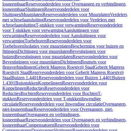
losneembaar
Reserveonderdelen voor Overgangen en verbindingen,
losneembaar
Sluitingen
Reserveonderdelen voor
Sluitingen
Muurplaten
Reserveonderdelen voor Muurplaten
Verdelers
met schroefaansluiting
Reserveonderdelen voor Verdelers met
schroefaansluiting
T-stukken voor verwarming
Reserveonderdelen
voor T-stukken voor verwarming
Aansluitingen voor
verwarming
Reserveonderdelen voor Aansluitingen voor
verwarming
Toebehoren
Reserveonderdelen voor
Toebehoren
Isolaties voor muurplaten
Bescherming voor buizen en
fittingen
Dichtingen voor muurplaten
Bevestigingen voor
buizen
Bevestigingen voor muurplaten
Reserveonderdelen voor
Bevestigingen voor muurplaten
Dichtingen
Boutsets voor
flensverbindingen
Geberit Mapress Roestvrij Staal
Geberit Mapress
Roestvrij Staal
Reserveonderdelen voor Geberit Mapress Roestvrij
Staal
Buizen 1.4401
Reserveonderdelen voor Buizen 1.4401
Buizen
1.4301
Buisstukken
Koppelingen
Reserveonderdelen voor
Koppelingen
Reducties
Reserveonderdelen voor
Reducties
Bochten
Reserveonderdelen voor Bochten
T-
stukken
Reserveonderdelen voor T-stukken
Inwendige
circulatie
Reserveonderdelen voor Inwendige circulatie
Overgangen,
niet-losneembaar
Reserveonderdelen voor Overgangen, niet-
losneembaar
Overgangen en verbindingen,
losneembaar
Reserveonderdelen voor Overgangen en verbindingen,
losneembaar
Compensatoren
Reserveonderdelen voor
Compensatoren
Doorvoeren
Sluitingen
Reserveonderdelen voor