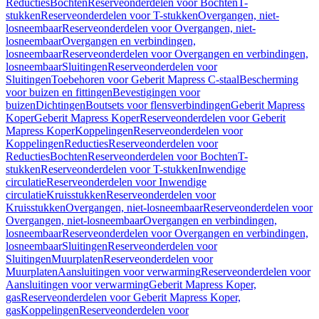
Reducties
Bochten
Reserveonderdelen voor Bochten
T-
stukken
Reserveonderdelen voor T-stukken
Overgangen, niet-
losneembaar
Reserveonderdelen voor Overgangen, niet-
losneembaar
Overgangen en verbindingen,
losneembaar
Reserveonderdelen voor Overgangen en verbindingen,
losneembaar
Sluitingen
Reserveonderdelen voor
Sluitingen
Toebehoren voor Geberit Mapress C-staal
Bescherming
voor buizen en fittingen
Bevestigingen voor
buizen
Dichtingen
Boutsets voor flensverbindingen
Geberit Mapress
Koper
Geberit Mapress Koper
Reserveonderdelen voor Geberit
Mapress Koper
Koppelingen
Reserveonderdelen voor
Koppelingen
Reducties
Reserveonderdelen voor
Reducties
Bochten
Reserveonderdelen voor Bochten
T-
stukken
Reserveonderdelen voor T-stukken
Inwendige
circulatie
Reserveonderdelen voor Inwendige
circulatie
Kruisstukken
Reserveonderdelen voor
Kruisstukken
Overgangen, niet-losneembaar
Reserveonderdelen voor
Overgangen, niet-losneembaar
Overgangen en verbindingen,
losneembaar
Reserveonderdelen voor Overgangen en verbindingen,
losneembaar
Sluitingen
Reserveonderdelen voor
Sluitingen
Muurplaten
Reserveonderdelen voor
Muurplaten
Aansluitingen voor verwarming
Reserveonderdelen voor
Aansluitingen voor verwarming
Geberit Mapress Koper,
gas
Reserveonderdelen voor Geberit Mapress Koper,
gas
Koppelingen
Reserveonderdelen voor