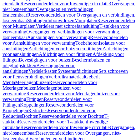
circulatie
Reserveonderdelen voor Inwendige circulatie
Overgangen,
niet-losneembaar
Overgangen en verbindingen,
losneembaar
Reserveonderdelen voor Overgangen en verbindingen,
losneembaar
Sluitingen
Inbouwdozen
Muurplaten
Reserveonderdelen
voor Muurplaten
Verdelers met schroefaansluiting
T-stukken voor
verwarming
Overgangen en verbindingen voor verwarming,
losneembaar
Aansluitingen voor verwarming
Reserveonderdelen
voor Aansluitingen voor verwarming
Toebehoren
Isolaties voor
aansluitingen
Afdichtingen voor buizen en fittingen
Afdichtingen
voor aansluitingen
Afdichtingen voor fittingen
Afdekking voor
fittingen
Bevestigingen voor buizen
Beschermbuizen en
inleghulpstukken
Bevestigingen voor
aansluitingen
Verdelerkasten
Systeemafdichtingen
Sets schroeven
voor flensverbindingen
Verbruiksmateriaal
Geberit
Mepla
Meerlagenbuizen
Reserveonderdelen voor
Meerlagenbuizen
Meerlagenbuizen voor
verwarming
Reserveonderdelen voor Meerlagenbuizen voor
verwarming
Fittingen
Reserveonderdelen voor
Fittingen
Koppelingen
Reserveonderdelen voor
Koppelingen
Reducties
Reserveonderdelen voor
Reducties
Bochten
Reserveonderdelen voor Bochten
T-
stukken
Reserveonderdelen voor T-stukken
Inwendige
circulatie
Reserveonderdelen voor Inwendige circulatie
Overgangen,
niet-losneembaar
Reserveonderdelen voor Overgangen, niet-
losneembaar
Overgangen en verbindingen,