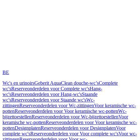
BE
Wc's en urinoirs
Geberit AquaClean douche-wc’s
Complete
wc's
Reserveonderdelen voor Complete wc's
Hang-
wc's
Reserveonderdelen voor Hang-wc's
Staande
wc's
Reserveonderdelen voor Staande wc's
Wc-
zittingen
Reserveonderdelen voor Wc-zittingen
Voor keramische wc-
potten
Reserveonderdelen voor Voor keramische wc-potten
Wc-
bijzettoestellen
Reserveonderdelen voor Wc-bijzettoestellen
Voor
keramische wc-potten
Reserveonderdelen voor Voor keramische wc-
potten
Designplaten
Reserveonderdelen voor Designplaten
Voor
complete wc's
Reserveonderdelen voor Voor complete wc's
Voor wc-
zittingen
Reserveonderdelen voor Voor wc-