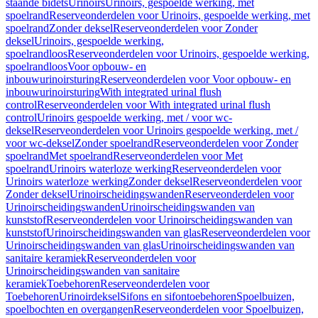
staande bidets
Urinoirs
Urinoirs, gespoelde werking, met
spoelrand
Reserveonderdelen voor Urinoirs, gespoelde werking, met
spoelrand
Zonder deksel
Reserveonderdelen voor Zonder
deksel
Urinoirs, gespoelde werking,
spoelrandloos
Reserveonderdelen voor Urinoirs, gespoelde werking,
spoelrandloos
Voor opbouw- en
inbouwurinoirsturing
Reserveonderdelen voor Voor opbouw- en
inbouwurinoirsturing
With integrated urinal flush
control
Reserveonderdelen voor With integrated urinal flush
control
Urinoirs gespoelde werking, met / voor wc-
deksel
Reserveonderdelen voor Urinoirs gespoelde werking, met /
voor wc-deksel
Zonder spoelrand
Reserveonderdelen voor Zonder
spoelrand
Met spoelrand
Reserveonderdelen voor Met
spoelrand
Urinoirs waterloze werking
Reserveonderdelen voor
Urinoirs waterloze werking
Zonder deksel
Reserveonderdelen voor
Zonder deksel
Urinoirscheidingswanden
Reserveonderdelen voor
Urinoirscheidingswanden
Urinoirscheidingswanden van
kunststof
Reserveonderdelen voor Urinoirscheidingswanden van
kunststof
Urinoirscheidingswanden van glas
Reserveonderdelen voor
Urinoirscheidingswanden van glas
Urinoirscheidingswanden van
sanitaire keramiek
Reserveonderdelen voor
Urinoirscheidingswanden van sanitaire
keramiek
Toebehoren
Reserveonderdelen voor
Toebehoren
Urinoirdeksel
Sifons en sifontoebehoren
Spoelbuizen,
spoelbochten en overgangen
Reserveonderdelen voor Spoelbuizen,