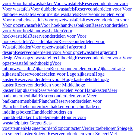
voor Voor handwasbakken
Voor wastafels
Reserveonderdelen voor
Voor wastafels
Voor dubbele wastafels
Reserveonderdelen voor Voor
dubbele wastafels
Voor meubelwastafels
Reserveonderdelen voor
Voor meubelwastafels
Voor opzetwastafels
Reserveonderdelen voor
Voor opzetwastafels
Voor hoekhandwasbakken
Reserveonderdelen
voor Voor hoekhandwasbakken
Voor
hoekwastafels
Reserveonderdelen voor Voor
hoekwastafels
Wastafelbladen
Reserveonderdelen voor
Wastafelbladen
Voor opzetwastafel afgerond
design
Reserveonderdelen voor Voor opzetwastafel afgerond
design
Voor opzetwastafel rechthoekig
Reserveonderdelen voor Voor
opzetwastafel rechthoekig
Voor
inbouwwastafel
Zijkasten
Reserveonderdelen voor Zijkasten
Lage
zijkasten
Reserveonderdelen voor Lage zijkasten
Hoge
kasten
Reserveonderdelen voor Hoge kasten
Middelhoge
kasten
Reserveonderdelen voor Middelhoge
kasten
Hangkasten
Reserveonderdelen voor Hangkasten
Meer
badkamermeubilair
Reserveonderdelen voor Meer
badkamermeubilair
Planchet
Reserveonderdelen voor
Planchet
Toebehoren
Inzetbakken voor schuiflade en
indelingsboxen
Handdoekhouders en
handdoekhaken
Lichtelementen
Houder voor
wastafelplaten
Grepen
Sets
voetsteunen
Magneetborden
Stopcontacten
Verder toebehoren
Spiegels
en spiegelkasten
Spiegel
Reserveonderdelen voor Spiegel
Met