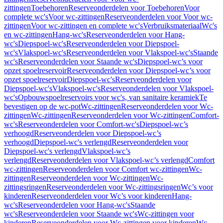
zittingen
Toebehoren
Reserveonderdelen voor Toebehoren
Voor
complete wc's
Voor wc-zittingen
Reserveonderdelen voor Voor wc-
zittingen
Voor wc-zittingen en complete wc's
Verbruiksmateriaal
Wc's
en wc-zittingen
Hang-wc's
Reserveonderdelen voor Hang-
wc's
Diepspoel-wc's
Reserveonderdelen voor Diepspoel-
wc's
Vlakspoel-wc's
Reserveonderdelen voor Vlakspoel-wc's
Staande
wc's
Reserveonderdelen voor Staande wc's
Diepspoel-wc’s voor
opzet spoelreservoir
Reserveonderdelen voor Diepspoel-wc’s voor
opzet spoelreservoir
Diepspoel-wc's
Reserveonderdelen voor
Diepspoel-wc's
Vlakspoel-wc's
Reserveonderdelen voor Vlakspoel-
wc's
Opbouwspoelreservoirs voor wc's, van sanitaire keramiek
Te
bevestigen op de wc-pot
Wc-zittingen
Reserveonderdelen voor Wc-
zittingen
Wc-zittingen
Reserveonderdelen voor Wc-zittingen
Comfort-
wc's
Reserveonderdelen voor Comfort-wc's
Diepspoel-wc’s
verhoogd
Reserveonderdelen voor Diepspoel-wc’s
verhoogd
Diepspoel-wc's verlengd
Reserveonderdelen voor
Diepspoel-wc's verlengd
Vlakspoel-wc’s
verlengd
Reserveonderdelen voor Vlakspoel-wc’s verlengd
Comfort
wc-zittingen
Reserveonderdelen voor Comfort wc-zittingen
Wc-
zittingen
Reserveonderdelen voor Wc-zittingen
Wc-
zittingsringen
Reserveonderdelen voor Wc-zittingsringen
Wc’s voor
kinderen
Reserveonderdelen voor Wc’s voor kinderen
Hang-
wc's
Reserveonderdelen voor Hang-wc's
Staande
wc's
Reserveonderdelen voor Staande wc's
Wc-zittingen voor
kinderen
Reserveonderdelen voor Wc-zittingen voor kinderen
Wc-