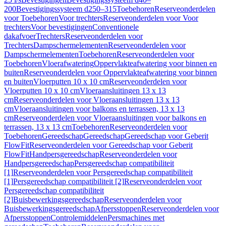
200
Bevestigingssysteem d250–315
Toebehoren
Reserveonderdelen
voor Toebehoren
Voor trechters
Reserveonderdelen voor Voor
trechters
Voor bevestigingen
Conventionele
dakafvoer
Trechters
Reserveonderdelen voor
Trechters
Dampschermelementen
Reserveonderdelen voor
Dampschermelementen
Toebehoren
Reserveonderdelen voor
Toebehoren
Vloerafwatering
Oppervlakteafwatering voor binnen en
buiten
Reserveonderdelen voor Oppervlakteafwatering voor binnen
en buiten
Vloerputten 10 x 10 cm
Reserveonderdelen voor
Vloerputten 10 x 10 cm
Vloeraansluitingen 13 x 13
cm
Reserveonderdelen voor Vloeraansluitingen 13 x 13
cm
Vloeraansluitingen voor balkons en terrassen, 13 x 13
cm
Reserveonderdelen voor Vloeraansluitingen voor balkons en
terrassen, 13 x 13 cm
Toebehoren
Reserveonderdelen voor
Toebehoren
Gereedschap
Gereedschap
Gereedschap voor Geberit
FlowFit
Reserveonderdelen voor Gereedschap voor Geberit
FlowFit
Handpersgereedschap
Reserveonderdelen voor
Handpersgereedschap
Persgereedschap compatibiliteit
[1]
Reserveonderdelen voor Persgereedschap compatibiliteit
[1]
Persgereedschap compatibiliteit [2]
Reserveonderdelen voor
Persgereedschap compatibiliteit
[2]
Buisbewerkingsgereedschap
Reserveonderdelen voor
Buisbewerkingsgereedschap
Afpersstoppen
Reserveonderdelen voor
Afpersstoppen
Controlemiddelen
Persmachines met