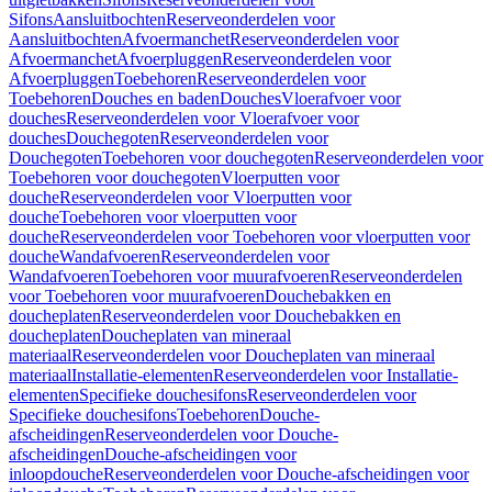
Sifons
Aansluitbochten
Reserveonderdelen voor
Aansluitbochten
Afvoermanchet
Reserveonderdelen voor
Afvoermanchet
Afvoerpluggen
Reserveonderdelen voor
Afvoerpluggen
Toebehoren
Reserveonderdelen voor
Toebehoren
Douches en baden
Douches
Vloerafvoer voor
douches
Reserveonderdelen voor Vloerafvoer voor
douches
Douchegoten
Reserveonderdelen voor
Douchegoten
Toebehoren voor douchegoten
Reserveonderdelen voor
Toebehoren voor douchegoten
Vloerputten voor
douche
Reserveonderdelen voor Vloerputten voor
douche
Toebehoren voor vloerputten voor
douche
Reserveonderdelen voor Toebehoren voor vloerputten voor
douche
Wandafvoeren
Reserveonderdelen voor
Wandafvoeren
Toebehoren voor muurafvoeren
Reserveonderdelen
voor Toebehoren voor muurafvoeren
Douchebakken en
doucheplaten
Reserveonderdelen voor Douchebakken en
doucheplaten
Doucheplaten van mineraal
materiaal
Reserveonderdelen voor Doucheplaten van mineraal
materiaal
Installatie-elementen
Reserveonderdelen voor Installatie-
elementen
Specifieke douchesifons
Reserveonderdelen voor
Specifieke douchesifons
Toebehoren
Douche-
afscheidingen
Reserveonderdelen voor Douche-
afscheidingen
Douche-afscheidingen voor
inloopdouche
Reserveonderdelen voor Douche-afscheidingen voor