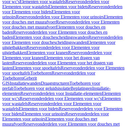
voor wc's
Elementen voor wastafels
Reserveonderdelen voor
Elementen voor wastafels
Elementen voor bidets
Reserveonderdelen
voor Elementen voor bidets
Elementen voor
urinoirs
Reserveonderdelen voor Elementen voor urinoirs
Elementen
voor douches met muurafvoer
Reserveonderdelen voor Elementen
voor douches met muurafvoer
Elementen voor douches en
baden
Reserveonderdelen voor Elementen voor douches en
baden
Elementen voor douchescheidingswanden
Reserveonderdelen
voor Elementen voor douchescheidingswanden
Elementen voor
uitgietbakken
Reserveonderdelen voor Elementen voor
uitgietbakken
Elementen voor kranen
Reserveonderdelen voor
Elementen voor kranen
Elementen voor het dragen van
lasten
Reserveonderdelen voor Elementen voor het dragen van
lasten
Elementen voor spoeltafels
Reserveonderdelen voor Elementen
voor spoeltafels
Toebehoren
Reserveonderdelen voor
Toebehoren
Geberit
GIS
Installatiewanden
Draagstructuren
Toebehoren voor
prefab
Toebehoren voor geluidsisolatie
Beplatingen
Installatie-
elementen
Reserveonderdelen voor Installatie-elementen
Elementen
voor wc's
Reserveonderdelen voor Elementen voor wc's
Elementen
voor wastafels
Reserveonderdelen voor Elementen voor
wastafels
Elementen voor bidets
Reserveonderdelen voor Elementen
voor bidets
Elementen voor urinoirs
Reserveonderdelen voor
Elementen voor urinoirs
Elementen voor douches met
muurafvoer
Reserveonderdelen voor Elementen voor douches met