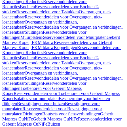
Koppelingen
Reducties
Reserveonderdelen voor
Reducties
Bochten
Reserveonderdelen voor Bochten
T-
stukken
Reserveonderdelen voor T-stukken
Overgangen, niet-
losneembaar
Reserveonderdelen voor Overgangen, niet-
losneembaar
Overgangen en verbindingen,
losneembaar
Reserveonderdelen voor Overgangen en verbindingen,
losneembaar
Sluitingen
Reserveonderdelen voor
Sluitingen
Muurplaten
Reserveonderdelen voor Muurplaten
Geberit
Mapress Koper, FKM blauw
Reserveonderdelen voor Geberit
Mapress Koper, FKM blauw
Koppelingen
Reserveonderdelen voor
Koppelingen
Reducties
Reserveonderdelen voor
Reducties
Bochten
Reserveonderdelen voor Bochten
T-
stukken
Reserveonderdelen voor T-stukken
Overgangen, niet-
losneembaar
Reserveonderdelen voor Overgangen, niet-
losneembaar
Overgangen en verbindingen,
losneembaar
Reserveonderdelen voor Overgangen en verbindingen,
losneembaar
Sluitingen
Reserveonderdelen voor
Sluitingen
Toebehoren voor Geberit Mapress
Koper
Reserveonderdelen voor Toebehoren voor Geberit Mapress
Koper
Isolaties voor muurplaten
Bescherming voor buizen en
fittingen
Bevestigingen voor buizen
Bevestigingen voor
muurplaten
Reserveonderdelen voor Bevestigingen voor
muurplaten
Dichtingen
Boutsets voor flensverbindingen
Geberit
Mapress CuNiFe
Geberit Mapress CuNiFe
Reserveonderdelen voor
Geberit Mapress CuNiFe
Buizen