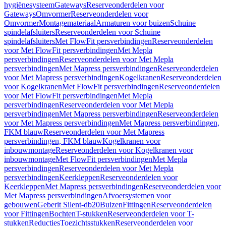
hygiënesysteem
Gateways
Reserveonderdelen voor
Gateways
Omvormer
Reserveonderdelen voor
Omvormer
Montagemateriaal
Armaturen voor buizen
Schuine
spindelafsluiters
Reserveonderdelen voor Schuine
spindelafsluiters
Met FlowFit persverbindingen
Reserveonderdelen
voor Met FlowFit persverbindingen
Met Mepla
persverbindingen
Reserveonderdelen voor Met Mepla
persverbindingen
Met Mapress persverbindingen
Reserveonderdelen
voor Met Mapress persverbindingen
Kogelkranen
Reserveonderdelen
voor Kogelkranen
Met FlowFit persverbindingen
Reserveonderdelen
voor Met FlowFit persverbindingen
Met Mepla
persverbindingen
Reserveonderdelen voor Met Mepla
persverbindingen
Met Mapress persverbindingen
Reserveonderdelen
voor Met Mapress persverbindingen
Met Mapress persverbindingen,
FKM blauw
Reserveonderdelen voor Met Mapress
persverbindingen, FKM blauw
Kogelkranen voor
inbouwmontage
Reserveonderdelen voor Kogelkranen voor
inbouwmontage
Met FlowFit persverbindingen
Met Mepla
persverbindingen
Reserveonderdelen voor Met Mepla
persverbindingen
Keerkleppen
Reserveonderdelen voor
Keerkleppen
Met Mapress persverbindingen
Reserveonderdelen voor
Met Mapress persverbindingen
Afvoersystemen voor
gebouwen
Geberit Silent-db20
Buizen
Fittingen
Reserveonderdelen
voor Fittingen
Bochten
T-stukken
Reserveonderdelen voor T-
stukken
Reducties
Toezichtsstukken
Reserveonderdelen voor