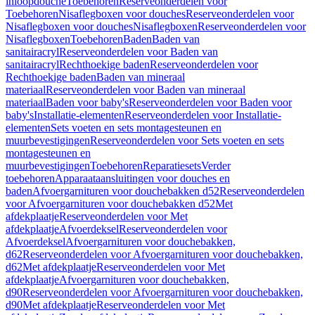
inloopdouche
Toebehoren
Reserveonderdelen voor
Toebehoren
Nisaflegboxen voor douches
Reserveonderdelen voor
Nisaflegboxen voor douches
Nisaflegboxen
Reserveonderdelen voor
Nisaflegboxen
Toebehoren
Baden
Baden van
sanitairacryl
Reserveonderdelen voor Baden van
sanitairacryl
Rechthoekige baden
Reserveonderdelen voor
Rechthoekige baden
Baden van mineraal
materiaal
Reserveonderdelen voor Baden van mineraal
materiaal
Baden voor baby's
Reserveonderdelen voor Baden voor
baby's
Installatie-elementen
Reserveonderdelen voor Installatie-
elementen
Sets voeten en sets montagesteunen en
muurbevestigingen
Reserveonderdelen voor Sets voeten en sets
montagesteunen en
muurbevestigingen
Toebehoren
Reparatiesets
Verder
toebehoren
Apparaataansluitingen voor douches en
baden
Afvoergarnituren voor douchebakken d52
Reserveonderdelen
voor Afvoergarnituren voor douchebakken d52
Met
afdekplaatje
Reserveonderdelen voor Met
afdekplaatje
Afvoerdeksel
Reserveonderdelen voor
Afvoerdeksel
Afvoergarnituren voor douchebakken,
d62
Reserveonderdelen voor Afvoergarnituren voor douchebakken,
d62
Met afdekplaatje
Reserveonderdelen voor Met
afdekplaatje
Afvoergarnituren voor douchebakken,
d90
Reserveonderdelen voor Afvoergarnituren voor douchebakken,
d90
Met afdekplaatje
Reserveonderdelen voor Met