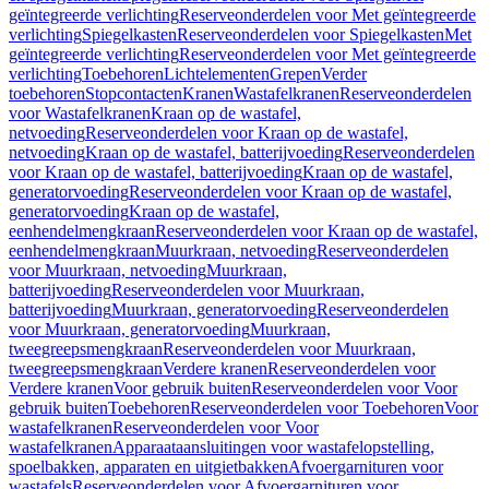
geïntegreerde verlichting
Reserveonderdelen voor Met geïntegreerde
verlichting
Spiegelkasten
Reserveonderdelen voor Spiegelkasten
Met
geïntegreerde verlichting
Reserveonderdelen voor Met geïntegreerde
verlichting
Toebehoren
Lichtelementen
Grepen
Verder
toebehoren
Stopcontacten
Kranen
Wastafelkranen
Reserveonderdelen
voor Wastafelkranen
Kraan op de wastafel,
netvoeding
Reserveonderdelen voor Kraan op de wastafel,
netvoeding
Kraan op de wastafel, batterijvoeding
Reserveonderdelen
voor Kraan op de wastafel, batterijvoeding
Kraan op de wastafel,
generatorvoeding
Reserveonderdelen voor Kraan op de wastafel,
generatorvoeding
Kraan op de wastafel,
eenhendelmengkraan
Reserveonderdelen voor Kraan op de wastafel,
eenhendelmengkraan
Muurkraan, netvoeding
Reserveonderdelen
voor Muurkraan, netvoeding
Muurkraan,
batterijvoeding
Reserveonderdelen voor Muurkraan,
batterijvoeding
Muurkraan, generatorvoeding
Reserveonderdelen
voor Muurkraan, generatorvoeding
Muurkraan,
tweegreepsmengkraan
Reserveonderdelen voor Muurkraan,
tweegreepsmengkraan
Verdere kranen
Reserveonderdelen voor
Verdere kranen
Voor gebruik buiten
Reserveonderdelen voor Voor
gebruik buiten
Toebehoren
Reserveonderdelen voor Toebehoren
Voor
wastafelkranen
Reserveonderdelen voor Voor
wastafelkranen
Apparaataansluitingen voor wastafelopstelling,
spoelbakken, apparaten en uitgietbakken
Afvoergarnituren voor
wastafels
Reserveonderdelen voor Afvoergarnituren voor