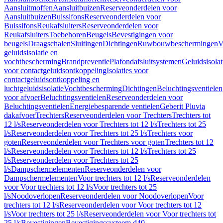
Aansluitmoffen
Aansluitbuizen
Reserveonderdelen voor
Aansluitbuizen
Buissifons
Reserveonderdelen voor
Buissifons
Reukafsluiters
Reserveonderdelen voor
Reukafsluiters
Toebehoren
Beugels
Bevestigingen voor
beugels
Draagschalen
Sluitingen
Dichtingen
Ruwbouwbeschermingen
V
geluidsisolatie en
vochtbescherming
Brandpreventie
Plafondafsluitsystemen
Geluidsisolat
voor contactgeluidsontkoppeling
Isolaties voor
contactgeluidsontkoppeling en
luchtgeluidsisolatie
Vochtbescherming
Dichtingen
Beluchtingsventielen
voor afvoer
Beluchtingsventielen
Reserveonderdelen voor
Beluchtingsventielen
Energiebesparende ventielen
Geberit Pluvia
dakafvoer
Trechters
Reserveonderdelen voor Trechters
Trechters tot
12 l/s
Reserveonderdelen voor Trechters tot 12 l/s
Trechters tot 25
l/s
Reserveonderdelen voor Trechters tot 25 l/s
Trechters voor
goten
Reserveonderdelen voor Trechters voor goten
Trechters tot 12
l/s
Reserveonderdelen voor Trechters tot 12 l/s
Trechters tot 25
l/s
Reserveonderdelen voor Trechters tot 25
l/s
Dampschermelementen
Reserveonderdelen voor
Dampschermelementen
Voor trechters tot 12 l/s
Reserveonderdelen
voor Voor trechters tot 12 l/s
Voor trechters tot 25
l/s
Noodoverlopen
Reserveonderdelen voor Noodoverlopen
Voor
trechters tot 12 l/s
Reserveonderdelen voor Voor trechters tot 12
l/s
Voor trechters tot 25 l/s
Reserveonderdelen voor Voor trechters tot
25 l/s
Bevestigingen
Bevestigingssysteem d40–