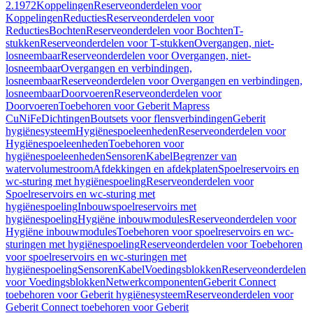
2.1972
Koppelingen
Reserveonderdelen voor
Koppelingen
Reducties
Reserveonderdelen voor
Reducties
Bochten
Reserveonderdelen voor Bochten
T-
stukken
Reserveonderdelen voor T-stukken
Overgangen, niet-
losneembaar
Reserveonderdelen voor Overgangen, niet-
losneembaar
Overgangen en verbindingen,
losneembaar
Reserveonderdelen voor Overgangen en verbindingen,
losneembaar
Doorvoeren
Reserveonderdelen voor
Doorvoeren
Toebehoren voor Geberit Mapress
CuNiFe
Dichtingen
Boutsets voor flensverbindingen
Geberit
hygiënesysteem
Hygiënespoeleenheden
Reserveonderdelen voor
Hygiënespoeleenheden
Toebehoren voor
hygiënespoeleenheden
Sensoren
Kabel
Begrenzer van
watervolumestroom
Afdekkingen en afdekplaten
Spoelreservoirs en
wc-sturing met hygiënespoeling
Reserveonderdelen voor
Spoelreservoirs en wc-sturing met
hygiënespoeling
Inbouwspoelreservoirs met
hygiënespoeling
Hygiëne inbouwmodules
Reserveonderdelen voor
Hygiëne inbouwmodules
Toebehoren voor spoelreservoirs en wc-
sturingen met hygiënespoeling
Reserveonderdelen voor Toebehoren
voor spoelreservoirs en wc-sturingen met
hygiënespoeling
Sensoren
Kabel
Voedingsblokken
Reserveonderdelen
voor Voedingsblokken
Netwerkcomponenten
Geberit Connect
toebehoren voor Geberit hygiënesysteem
Reserveonderdelen voor
Geberit Connect toebehoren voor Geberit