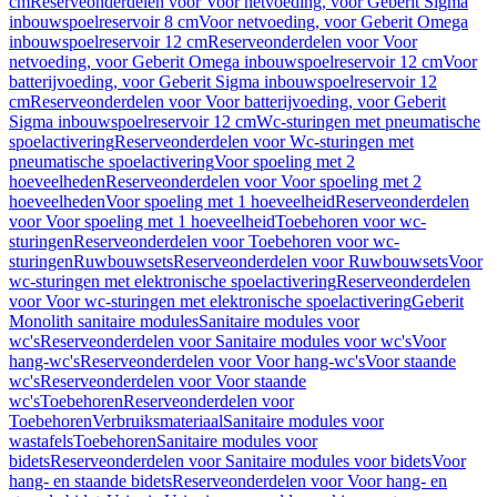
cm
Reserveonderdelen voor Voor netvoeding, voor Geberit Sigma
inbouwspoelreservoir 8 cm
Voor netvoeding, voor Geberit Omega
inbouwspoelreservoir 12 cm
Reserveonderdelen voor Voor
netvoeding, voor Geberit Omega inbouwspoelreservoir 12 cm
Voor
batterijvoeding, voor Geberit Sigma inbouwspoelreservoir 12
cm
Reserveonderdelen voor Voor batterijvoeding, voor Geberit
Sigma inbouwspoelreservoir 12 cm
Wc-sturingen met pneumatische
spoelactivering
Reserveonderdelen voor Wc-sturingen met
pneumatische spoelactivering
Voor spoeling met 2
hoeveelheden
Reserveonderdelen voor Voor spoeling met 2
hoeveelheden
Voor spoeling met 1 hoeveelheid
Reserveonderdelen
voor Voor spoeling met 1 hoeveelheid
Toebehoren voor wc-
sturingen
Reserveonderdelen voor Toebehoren voor wc-
sturingen
Ruwbouwsets
Reserveonderdelen voor Ruwbouwsets
Voor
wc-sturingen met elektronische spoelactivering
Reserveonderdelen
voor Voor wc-sturingen met elektronische spoelactivering
Geberit
Monolith sanitaire modules
Sanitaire modules voor
wc's
Reserveonderdelen voor Sanitaire modules voor wc's
Voor
hang-wc's
Reserveonderdelen voor Voor hang-wc's
Voor staande
wc's
Reserveonderdelen voor Voor staande
wc's
Toebehoren
Reserveonderdelen voor
Toebehoren
Verbruiksmateriaal
Sanitaire modules voor
wastafels
Toebehoren
Sanitaire modules voor
bidets
Reserveonderdelen voor Sanitaire modules voor bidets
Voor
hang- en staande bidets
Reserveonderdelen voor Voor hang- en