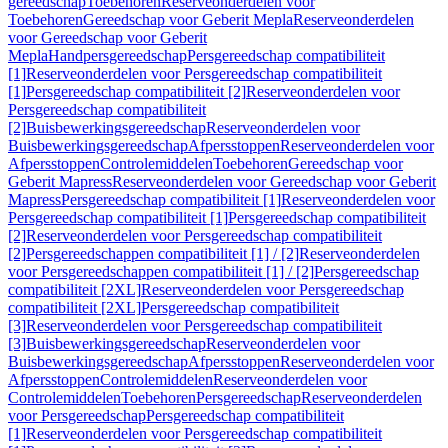
gereedschap
Toebehoren
Reserveonderdelen voor
Toebehoren
Gereedschap voor Geberit Mepla
Reserveonderdelen
voor Gereedschap voor Geberit
Mepla
Handpersgereedschap
Persgereedschap compatibiliteit
[1]
Reserveonderdelen voor Persgereedschap compatibiliteit
[1]
Persgereedschap compatibiliteit [2]
Reserveonderdelen voor
Persgereedschap compatibiliteit
[2]
Buisbewerkingsgereedschap
Reserveonderdelen voor
Buisbewerkingsgereedschap
Afpersstoppen
Reserveonderdelen voor
Afpersstoppen
Controlemiddelen
Toebehoren
Gereedschap voor
Geberit Mapress
Reserveonderdelen voor Gereedschap voor Geberit
Mapress
Persgereedschap compatibiliteit [1]
Reserveonderdelen voor
Persgereedschap compatibiliteit [1]
Persgereedschap compatibiliteit
[2]
Reserveonderdelen voor Persgereedschap compatibiliteit
[2]
Persgereedschappen compatibiliteit [1] / [2]
Reserveonderdelen
voor Persgereedschappen compatibiliteit [1] / [2]
Persgereedschap
compatibiliteit [2XL]
Reserveonderdelen voor Persgereedschap
compatibiliteit [2XL]
Persgereedschap compatibiliteit
[3]
Reserveonderdelen voor Persgereedschap compatibiliteit
[3]
Buisbewerkingsgereedschap
Reserveonderdelen voor
Buisbewerkingsgereedschap
Afpersstoppen
Reserveonderdelen voor
Afpersstoppen
Controlemiddelen
Reserveonderdelen voor
Controlemiddelen
Toebehoren
Persgereedschap
Reserveonderdelen
voor Persgereedschap
Persgereedschap compatibiliteit
[1]
Reserveonderdelen voor Persgereedschap compatibiliteit