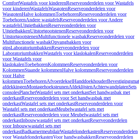
Comfort
Wastafels voor kinderen
Reserveonderdelen voor Wastafels
voor kinderen
Wastafels
Wasgoten
Reserveonderdelen voor
Wasgoten
Halve kolommen
Toebehoren
Reserveonderdelen voor
Toebehoren
Andere wastafels
Reserveonderdelen voor Andere
wastafels
Uitgietbakken
Reserveonderdelen voor
Uitgietbakken
Uitstortgootstenen
Reserveonderdelen voor
Uitstortgootstenen
Multifunctionele wasbak
Reserveonderdelen voor
Multifunctionele wasbak
Opvangbakken voor
gips
Laboratoriumbakken
Reserveonderdelen voor
Laboratoriumbakken
Wastafels voor klaslokalen
Reserveonderdelen
voor Wastafels voor
klaslokalen
Toebehoren
Kolommen
Reserveonderdelen voor
Kolommen
Staande kolommen
Halve kolommen
Reserveonderdelen
voor Halve
kolommen
Toebehoren
Afvoerdeksel
Handdoekhouder
Bevestigingsmat
afdekkingen
Montagehoeksteunen
Afdeklijsten
Achterwandplaten
Sets
consoles
Planchet
Wastafel sets met onderkast
Set handwasbak met
onderkast
Reserveonderdelen voor Set handwasbak met
onderkast
Wastafel sets met onderkast
Reserveonderdelen voor
Wastafel sets met onderkast
Meubelwastafel sets met
onderkast
Reserveonderdelen voor Meubelwastafel sets met
onderkast
Inbouwwastafel sets met onderkast
Reserveonderdelen
voor Inbouwwastafel sets met
onderkast
Badkamermeubilair
Wastafelonderkasten
Reserveonderdelen
voor Wastafelonderkasten
Voor handwasbakken
Reserveonderdelen