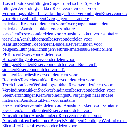
Toezichtsstukken
Fittingen SuperTube
Bochten
Speciale
fittingen
Verbindingsstukken
Reserveonderdelen voor
Verbindingsstukken
Lasverbindingen
Steekverbindingen
Reserveonder
voor Steekverbindingen
Overgangen naar andere
materialen
Reserveonderdelen voor Overgangen naar andere
materialen
Aansluitstukken voor sanitaire
toestellen
Reserveonderdelen voor Aansluitstukken voor sanitaire
toestellen
Aansluitbochten
Reserveonderdelen voor
Aansluitbochten
Toebehoren
Beugels
Bevestigingen voor
beugels
Sluitingen
Dichtingen
Verbruiksmateriaal
Geberit Silent-
PP
Buizen
Reserveonderdelen voor
Buizen
Fittingen
Reserveonderdelen voor
Fittingen
Bochten
Reserveonderdelen voor Bochten
T-
stukken
Reserveonderdelen voor T-
stukken
Reducties
Reserveonderdelen voor
Reducties
Toezichtsstukken
Reserveonderdelen voor
Toezichtsstukken
Verbindingsstukken
Reserveonderdelen voor
Verbindingsstukken
Steekverbindingen
Reserveonderdelen voor
Steekverbindingen
Klemverbindingen
Overgangen naar andere
materialen
Aansluitstukken voor sanitaire
toestellen
Reserveonderdelen voor Aansluitstukken voor sanitaire
toestellen
Aansluitbochten
Reserveonderdelen voor
Aansluitbochten
Aansluitbuizen
Reserveonderdelen voor
Aansluitbuizen
Toebehoren
Beugels
Sluitingen
Dichtingen
Verbruiksmat
Silent-Pro
Buizen
Reserveonderdelen voor