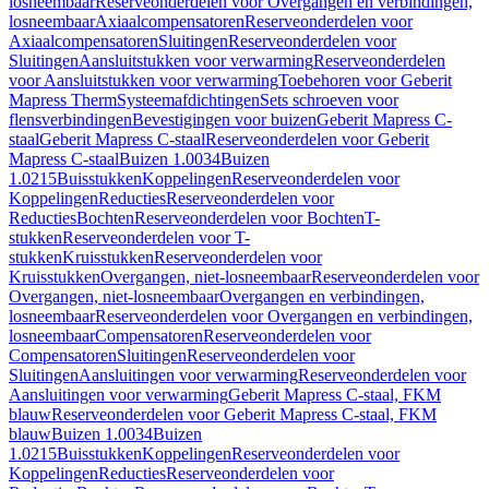
losneembaar
Reserveonderdelen voor Overgangen en verbindingen,
losneembaar
Axiaalcompensatoren
Reserveonderdelen voor
Axiaalcompensatoren
Sluitingen
Reserveonderdelen voor
Sluitingen
Aansluitstukken voor verwarming
Reserveonderdelen
voor Aansluitstukken voor verwarming
Toebehoren voor Geberit
Mapress Therm
Systeemafdichtingen
Sets schroeven voor
flensverbindingen
Bevestigingen voor buizen
Geberit Mapress C-
staal
Geberit Mapress C-staal
Reserveonderdelen voor Geberit
Mapress C-staal
Buizen 1.0034
Buizen
1.0215
Buisstukken
Koppelingen
Reserveonderdelen voor
Koppelingen
Reducties
Reserveonderdelen voor
Reducties
Bochten
Reserveonderdelen voor Bochten
T-
stukken
Reserveonderdelen voor T-
stukken
Kruisstukken
Reserveonderdelen voor
Kruisstukken
Overgangen, niet-losneembaar
Reserveonderdelen voor
Overgangen, niet-losneembaar
Overgangen en verbindingen,
losneembaar
Reserveonderdelen voor Overgangen en verbindingen,
losneembaar
Compensatoren
Reserveonderdelen voor
Compensatoren
Sluitingen
Reserveonderdelen voor
Sluitingen
Aansluitingen voor verwarming
Reserveonderdelen voor
Aansluitingen voor verwarming
Geberit Mapress C-staal, FKM
blauw
Reserveonderdelen voor Geberit Mapress C-staal, FKM
blauw
Buizen 1.0034
Buizen
1.0215
Buisstukken
Koppelingen
Reserveonderdelen voor
Koppelingen
Reducties
Reserveonderdelen voor