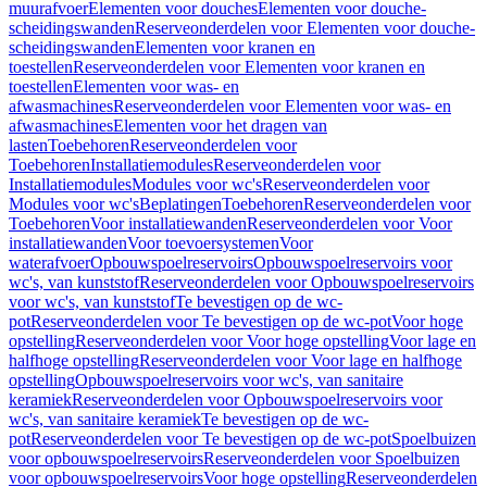
muurafvoer
Elementen voor douches
Elementen voor douche-
scheidingswanden
Reserveonderdelen voor Elementen voor douche-
scheidingswanden
Elementen voor kranen en
toestellen
Reserveonderdelen voor Elementen voor kranen en
toestellen
Elementen voor was- en
afwasmachines
Reserveonderdelen voor Elementen voor was- en
afwasmachines
Elementen voor het dragen van
lasten
Toebehoren
Reserveonderdelen voor
Toebehoren
Installatiemodules
Reserveonderdelen voor
Installatiemodules
Modules voor wc's
Reserveonderdelen voor
Modules voor wc's
Beplatingen
Toebehoren
Reserveonderdelen voor
Toebehoren
Voor installatiewanden
Reserveonderdelen voor Voor
installatiewanden
Voor toevoersystemen
Voor
waterafvoer
Opbouwspoelreservoirs
Opbouwspoelreservoirs voor
wc's, van kunststof
Reserveonderdelen voor Opbouwspoelreservoirs
voor wc's, van kunststof
Te bevestigen op de wc-
pot
Reserveonderdelen voor Te bevestigen op de wc-pot
Voor hoge
opstelling
Reserveonderdelen voor Voor hoge opstelling
Voor lage en
halfhoge opstelling
Reserveonderdelen voor Voor lage en halfhoge
opstelling
Opbouwspoelreservoirs voor wc's, van sanitaire
keramiek
Reserveonderdelen voor Opbouwspoelreservoirs voor
wc's, van sanitaire keramiek
Te bevestigen op de wc-
pot
Reserveonderdelen voor Te bevestigen op de wc-pot
Spoelbuizen
voor opbouwspoelreservoirs
Reserveonderdelen voor Spoelbuizen
voor opbouwspoelreservoirs
Voor hoge opstelling
Reserveonderdelen