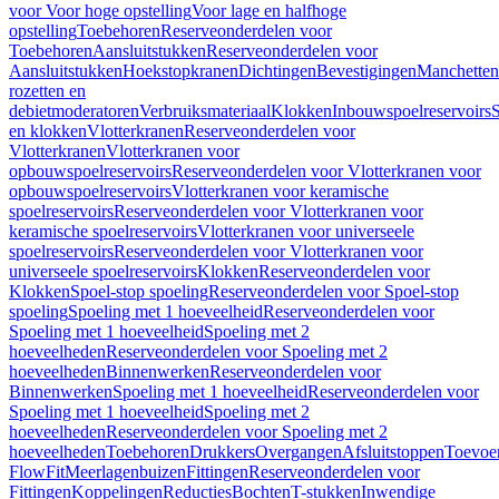
voor Voor hoge opstelling
Voor lage en halfhoge
opstelling
Toebehoren
Reserveonderdelen voor
Toebehoren
Aansluitstukken
Reserveonderdelen voor
Aansluitstukken
Hoekstopkranen
Dichtingen
Bevestigingen
Manchetten
rozetten en
debietmoderatoren
Verbruiksmateriaal
Klokken
Inbouwspoelreservoirs
en klokken
Vlotterkranen
Reserveonderdelen voor
Vlotterkranen
Vlotterkranen voor
opbouwspoelreservoirs
Reserveonderdelen voor Vlotterkranen voor
opbouwspoelreservoirs
Vlotterkranen voor keramische
spoelreservoirs
Reserveonderdelen voor Vlotterkranen voor
keramische spoelreservoirs
Vlotterkranen voor universeele
spoelreservoirs
Reserveonderdelen voor Vlotterkranen voor
universeele spoelreservoirs
Klokken
Reserveonderdelen voor
Klokken
Spoel-stop spoeling
Reserveonderdelen voor Spoel-stop
spoeling
Spoeling met 1 hoeveelheid
Reserveonderdelen voor
Spoeling met 1 hoeveelheid
Spoeling met 2
hoeveelheden
Reserveonderdelen voor Spoeling met 2
hoeveelheden
Binnenwerken
Reserveonderdelen voor
Binnenwerken
Spoeling met 1 hoeveelheid
Reserveonderdelen voor
Spoeling met 1 hoeveelheid
Spoeling met 2
hoeveelheden
Reserveonderdelen voor Spoeling met 2
hoeveelheden
Toebehoren
Drukkers
Overgangen
Afsluitstoppen
Toevoe
FlowFit
Meerlagenbuizen
Fittingen
Reserveonderdelen voor
Fittingen
Koppelingen
Reducties
Bochten
T-stukken
Inwendige