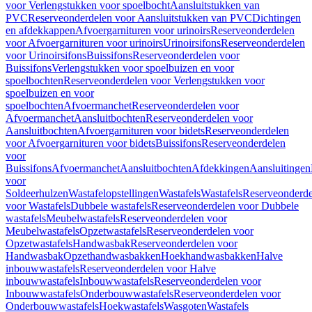
voor Verlengstukken voor spoelbocht
Aansluitstukken van
PVC
Reserveonderdelen voor Aansluitstukken van PVC
Dichtingen
en afdekkappen
Afvoergarnituren voor urinoirs
Reserveonderdelen
voor Afvoergarnituren voor urinoirs
Urinoirsifons
Reserveonderdelen
voor Urinoirsifons
Buissifons
Reserveonderdelen voor
Buissifons
Verlengstukken voor spoelbuizen en voor
spoelbochten
Reserveonderdelen voor Verlengstukken voor
spoelbuizen en voor
spoelbochten
Afvoermanchet
Reserveonderdelen voor
Afvoermanchet
Aansluitbochten
Reserveonderdelen voor
Aansluitbochten
Afvoergarnituren voor bidets
Reserveonderdelen
voor Afvoergarnituren voor bidets
Buissifons
Reserveonderdelen
voor
Buissifons
Afvoermanchet
Aansluitbochten
Afdekkingen
Aansluitingen
voor
Soldeerhulzen
Wastafelopstellingen
Wastafels
Wastafels
Reserveonderde
voor Wastafels
Dubbele wastafels
Reserveonderdelen voor Dubbele
wastafels
Meubelwastafels
Reserveonderdelen voor
Meubelwastafels
Opzetwastafels
Reserveonderdelen voor
Opzetwastafels
Handwasbak
Reserveonderdelen voor
Handwasbak
Opzethandwasbakken
Hoekhandwasbakken
Halve
inbouwwastafels
Reserveonderdelen voor Halve
inbouwwastafels
Inbouwwastafels
Reserveonderdelen voor
Inbouwwastafels
Onderbouwwastafels
Reserveonderdelen voor
Onderbouwwastafels
Hoekwastafels
Wasgoten
Wastafels