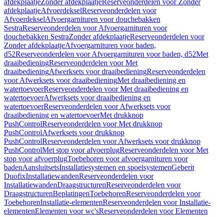
afdekplaatje
Zonder afdekplaatje
Reserveonderdelen voor Zonder
afdekplaatje
Afvoerdeksel
Reserveonderdelen voor
Afvoerdeksel
Afvoergarnituren voor douchebakken
Sestra
Reserveonderdelen voor Afvoergarnituren voor
douchebakken Sestra
Zonder afdekplaatje
Reserveonderdelen voor
Zonder afdekplaatje
Afvoergarnituren voor baden,
d52
Reserveonderdelen voor Afvoergarnituren voor baden, d52
Met
draaibediening
Reserveonderdelen voor Met
draaibediening
Afwerksets voor draaibediening
Reserveonderdelen
voor Afwerksets voor draaibediening
Met draaibediening en
watertoevoer
Reserveonderdelen voor Met draaibediening en
watertoevoer
Afwerksets voor draaibediening en
watertoevoer
Reserveonderdelen voor Afwerksets voor
draaibediening en watertoevoer
Met drukknop
PushControl
Reserveonderdelen voor Met drukknop
PushControl
Afwerksets voor drukknop
PushControl
Reserveonderdelen voor Afwerksets voor drukknop
PushControl
Met stop voor afvoerplug
Reserveonderdelen voor Met
stop voor afvoerplug
Toebehoren voor afvoergarnituren voor
baden
Aansluitsets
Installatiesystemen en spoelsystemen
Geberit
Duofix
Installatiewanden
Reserveonderdelen voor
Installatiewanden
Draagstructuren
Reserveonderdelen voor
Draagstructuren
Beplatingen
Toebehoren
Reserveonderdelen voor
Toebehoren
Installatie-elementen
Reserveonderdelen voor Installatie-
elementen
Elementen voor wc's
Reserveonderdelen voor Elementen