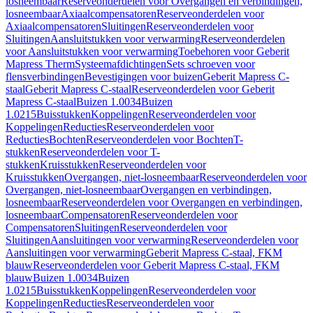
losneembaar
Reserveonderdelen voor Overgangen en verbindingen,
losneembaar
Axiaalcompensatoren
Reserveonderdelen voor
Axiaalcompensatoren
Sluitingen
Reserveonderdelen voor
Sluitingen
Aansluitstukken voor verwarming
Reserveonderdelen
voor Aansluitstukken voor verwarming
Toebehoren voor Geberit
Mapress Therm
Systeemafdichtingen
Sets schroeven voor
flensverbindingen
Bevestigingen voor buizen
Geberit Mapress C-
staal
Geberit Mapress C-staal
Reserveonderdelen voor Geberit
Mapress C-staal
Buizen 1.0034
Buizen
1.0215
Buisstukken
Koppelingen
Reserveonderdelen voor
Koppelingen
Reducties
Reserveonderdelen voor
Reducties
Bochten
Reserveonderdelen voor Bochten
T-
stukken
Reserveonderdelen voor T-
stukken
Kruisstukken
Reserveonderdelen voor
Kruisstukken
Overgangen, niet-losneembaar
Reserveonderdelen voor
Overgangen, niet-losneembaar
Overgangen en verbindingen,
losneembaar
Reserveonderdelen voor Overgangen en verbindingen,
losneembaar
Compensatoren
Reserveonderdelen voor
Compensatoren
Sluitingen
Reserveonderdelen voor
Sluitingen
Aansluitingen voor verwarming
Reserveonderdelen voor
Aansluitingen voor verwarming
Geberit Mapress C-staal, FKM
blauw
Reserveonderdelen voor Geberit Mapress C-staal, FKM
blauw
Buizen 1.0034
Buizen
1.0215
Buisstukken
Koppelingen
Reserveonderdelen voor
Koppelingen
Reducties
Reserveonderdelen voor