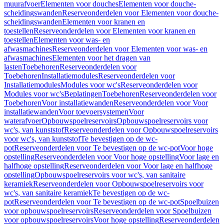
muurafvoer
Elementen voor douches
Elementen voor douche-
scheidingswanden
Reserveonderdelen voor Elementen voor douche-
scheidingswanden
Elementen voor kranen en
toestellen
Reserveonderdelen voor Elementen voor kranen en
toestellen
Elementen voor was- en
afwasmachines
Reserveonderdelen voor Elementen voor was- en
afwasmachines
Elementen voor het dragen van
lasten
Toebehoren
Reserveonderdelen voor
Toebehoren
Installatiemodules
Reserveonderdelen voor
Installatiemodules
Modules voor wc's
Reserveonderdelen voor
Modules voor wc's
Beplatingen
Toebehoren
Reserveonderdelen voor
Toebehoren
Voor installatiewanden
Reserveonderdelen voor Voor
installatiewanden
Voor toevoersystemen
Voor
waterafvoer
Opbouwspoelreservoirs
Opbouwspoelreservoirs voor
wc's, van kunststof
Reserveonderdelen voor Opbouwspoelreservoirs
voor wc's, van kunststof
Te bevestigen op de wc-
pot
Reserveonderdelen voor Te bevestigen op de wc-pot
Voor hoge
opstelling
Reserveonderdelen voor Voor hoge opstelling
Voor lage en
halfhoge opstelling
Reserveonderdelen voor Voor lage en halfhoge
opstelling
Opbouwspoelreservoirs voor wc's, van sanitaire
keramiek
Reserveonderdelen voor Opbouwspoelreservoirs voor
wc's, van sanitaire keramiek
Te bevestigen op de wc-
pot
Reserveonderdelen voor Te bevestigen op de wc-pot
Spoelbuizen
voor opbouwspoelreservoirs
Reserveonderdelen voor Spoelbuizen
voor opbouwspoelreservoirs
Voor hoge opstelling
Reserveonderdelen