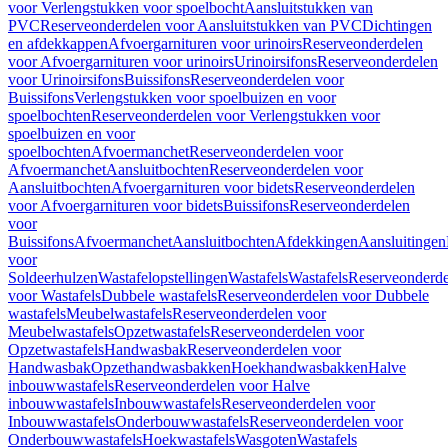
voor Verlengstukken voor spoelbocht
Aansluitstukken van
PVC
Reserveonderdelen voor Aansluitstukken van PVC
Dichtingen
en afdekkappen
Afvoergarnituren voor urinoirs
Reserveonderdelen
voor Afvoergarnituren voor urinoirs
Urinoirsifons
Reserveonderdelen
voor Urinoirsifons
Buissifons
Reserveonderdelen voor
Buissifons
Verlengstukken voor spoelbuizen en voor
spoelbochten
Reserveonderdelen voor Verlengstukken voor
spoelbuizen en voor
spoelbochten
Afvoermanchet
Reserveonderdelen voor
Afvoermanchet
Aansluitbochten
Reserveonderdelen voor
Aansluitbochten
Afvoergarnituren voor bidets
Reserveonderdelen
voor Afvoergarnituren voor bidets
Buissifons
Reserveonderdelen
voor
Buissifons
Afvoermanchet
Aansluitbochten
Afdekkingen
Aansluitingen
voor
Soldeerhulzen
Wastafelopstellingen
Wastafels
Wastafels
Reserveonderde
voor Wastafels
Dubbele wastafels
Reserveonderdelen voor Dubbele
wastafels
Meubelwastafels
Reserveonderdelen voor
Meubelwastafels
Opzetwastafels
Reserveonderdelen voor
Opzetwastafels
Handwasbak
Reserveonderdelen voor
Handwasbak
Opzethandwasbakken
Hoekhandwasbakken
Halve
inbouwwastafels
Reserveonderdelen voor Halve
inbouwwastafels
Inbouwwastafels
Reserveonderdelen voor
Inbouwwastafels
Onderbouwwastafels
Reserveonderdelen voor
Onderbouwwastafels
Hoekwastafels
Wasgoten
Wastafels