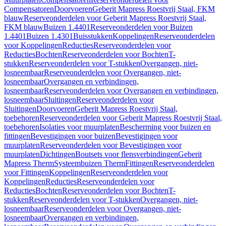
Compensatoren
Doorvoeren
Geberit Mapress Roestvrij Staal, FKM
blauw
Reserveonderdelen voor Geberit Mapress Roestvrij Staal,
FKM blauw
Buizen 1.4401
Reserveonderdelen voor Buizen
1.4401
Buizen 1.4301
Buisstukken
Koppelingen
Reserveonderdelen
voor Koppelingen
Reducties
Reserveonderdelen voor
Reducties
Bochten
Reserveonderdelen voor Bochten
T-
stukken
Reserveonderdelen voor T-stukken
Overgangen, niet-
losneembaar
Reserveonderdelen voor Overgangen, niet-
losneembaar
Overgangen en verbindingen,
losneembaar
Reserveonderdelen voor Overgangen en verbindingen,
losneembaar
Sluitingen
Reserveonderdelen voor
Sluitingen
Doorvoeren
Geberit Mapress Roestvrij Staal,
toebehoren
Reserveonderdelen voor Geberit Mapress Roestvrij Staal,
toebehoren
Isolaties voor muurplaten
Bescherming voor buizen en
fittingen
Bevestigingen voor buizen
Bevestigingen voor
muurplaten
Reserveonderdelen voor Bevestigingen voor
muurplaten
Dichtingen
Boutsets voor flensverbindingen
Geberit
Mapress Therm
Systeembuizen Therm
Fittingen
Reserveonderdelen
voor Fittingen
Koppelingen
Reserveonderdelen voor
Koppelingen
Reducties
Reserveonderdelen voor
Reducties
Bochten
Reserveonderdelen voor Bochten
T-
stukken
Reserveonderdelen voor T-stukken
Overgangen, niet-
losneembaar
Reserveonderdelen voor Overgangen, niet-
losneembaar
Overgangen en verbindingen,