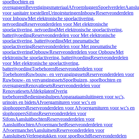
spoelbochten en
overgangen
Bevestigingsmateriaal
Afvoerpluggen
Spoelverdeler
Aanslu
voor sanitaire toestellen
Urinoirsturingen
Inbouw
Reserveonderdelen
voor Inbouw
Met elektronische spoelactivering,
netvoeding
Reserveonderdelen voor Met elektronische
spoelactivering, netvoeding
Met elektronische spoelactivering,
batterijvoeding
Reserveonderdelen voor Met elektronische
spoelactivering, batterijvoeding
Met pneumatische
spoelactivering
Reserveonderdelen voor Met pneumatische
spoelactivering
Opbouw
Reserveonderdelen voor Opbouw
Met
elektronische spoelactivering, batterijvoeding
Reserveonderdelen
voor Met elektronische spoelactivering,
batterijvoeding
Toebehoren
Reserveonderdelen voor
Toebehoren
Ruwbouw- en vervangingssets
Reserveonderdelen voor
Ruwbouw- en vervangingssets
Spoelbuizen, spoelbochten en
overgangen
Renovatiesets
Reserveonderdelen voor
Renovatiesets
Afdekplaten
Overig
toebehoren
Bedieningshulpen
Apparaataansluitingen voor wc's,
urinoirs en bidets
Afvoergarnituren voor wc's en
slophoppers
Reserveonderdelen voor Afvoergarnituren voor wc's en
slophoppers
Sifons
Reserveonderdelen voor
Sifons
Aansluitbochten
Reserveonderdelen voor
Aansluitbochten
Afvoermanchet
Reserveonderdelen voor
Afvoermanchet
Aansluitsets
Reserveonderdelen voor
Aansluitsets
Verlengstukken voor spoelbocht
Reserveonderdelen