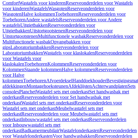
Comfort
Wastafels voor kinderen
Reserveonderdelen voor Wastafels
voor kinderen
Wastafels
Wasgoten
Reserveonderdelen voor
Wasgoten
Halve kolommen
Toebehoren
Reserveonderdelen voor
Toebehoren
Andere wastafels
Reserveonderdelen voor Andere
wastafels
Uitgietbakken
Reserveonderdelen voor
Uitgietbakken
Uitstortgootstenen
Reserveonderdelen voor
Uitstortgootstenen
Multifunctionele wasbak
Reserveonderdelen voor
Multifunctionele wasbak
Opvangbakken voor
gips
Laboratoriumbakken
Reserveonderdelen voor
Laboratoriumbakken
Wastafels voor klaslokalen
Reserveonderdelen
voor Wastafels voor
klaslokalen
Toebehoren
Kolommen
Reserveonderdelen voor
Kolommen
Staande kolommen
Halve kolommen
Reserveonderdelen
voor Halve
kolommen
Toebehoren
Afvoerdeksel
Handdoekhouder
Bevestigingsmat
afdekkingen
Montagehoeksteunen
Afdeklijsten
Achterwandplaten
Sets
consoles
Planchet
Wastafel sets met onderkast
Set handwasbak met
onderkast
Reserveonderdelen voor Set handwasbak met
onderkast
Wastafel sets met onderkast
Reserveonderdelen voor
Wastafel sets met onderkast
Meubelwastafel sets met
onderkast
Reserveonderdelen voor Meubelwastafel sets met
onderkast
Inbouwwastafel sets met onderkast
Reserveonderdelen
voor Inbouwwastafel sets met
onderkast
Badkamermeubilair
Wastafelonderkasten
Reserveonderdelen
voor Wastafelonderkasten
Voor handwasbakken
Reserveonderdelen