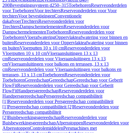
200
Bevestigingssysteem d250–315
Toebehoren
Reserveonderdelen
voor Toebehoren
Voor trechters
Reserveonderdelen voor Voor
trechters
Voor bevestigingen
Conventionele
dakafvoer
Trechters
Reserveonderdelen voor
Trechters
Dampschermelementen
Reserveonderdelen voor
Dampschermelementen
Toebehoren
Reserveonderdelen voor
Toebehoren
Vloerafwatering
Oppervlakteafwatering voor binnen en
buiten
Reserveonderdelen voor Oppervlakteafwatering voor binnen
en buiten
Vloerputten 10 x 10 cm
Reserveonderdelen voor
Vloerputten 10 x 10 cm
Vloeraansluitingen 13 x 13
cm
Reserveonderdelen voor Vloeraansluitingen 13 x 13
cm
Vloeraansluitingen voor balkons en terrassen, 13 x 13
cm
Reserveonderdelen voor Vloeraansluitingen voor balkons en
terrassen, 13 x 13 cm
Toebehoren
Reserveonderdelen voor
Toebehoren
Gereedschap
Gereedschap
Gereedschap voor Geberit
FlowFit
Reserveonderdelen voor Gereedschap voor Geberit
FlowFit
Handpersgereedschap
Reserveonderdelen voor
Handpersgereedschap
Persgereedschap compatibiliteit
[1]
Reserveonderdelen voor Persgereedschap compatibiliteit
[1]
Persgereedschap compatibiliteit [2]
Reserveonderdelen voor
Persgereedschap compatibiliteit
[2]
Buisbewerkingsgereedschap
Reserveonderdelen voor
Buisbewerkingsgereedschap
Afpersstoppen
Reserveonderdelen voor
Afpersstoppen
Controlemiddelen
Persmachines met