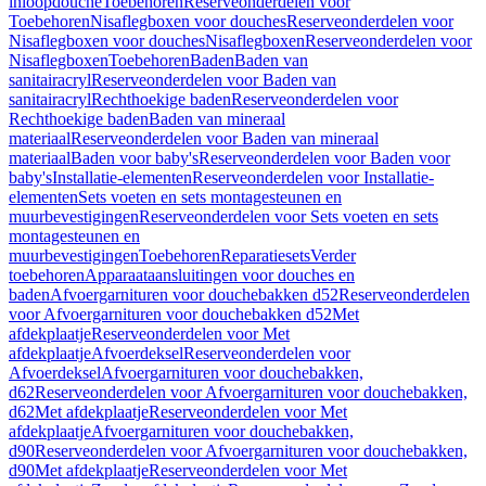
inloopdouche
Toebehoren
Reserveonderdelen voor
Toebehoren
Nisaflegboxen voor douches
Reserveonderdelen voor
Nisaflegboxen voor douches
Nisaflegboxen
Reserveonderdelen voor
Nisaflegboxen
Toebehoren
Baden
Baden van
sanitairacryl
Reserveonderdelen voor Baden van
sanitairacryl
Rechthoekige baden
Reserveonderdelen voor
Rechthoekige baden
Baden van mineraal
materiaal
Reserveonderdelen voor Baden van mineraal
materiaal
Baden voor baby's
Reserveonderdelen voor Baden voor
baby's
Installatie-elementen
Reserveonderdelen voor Installatie-
elementen
Sets voeten en sets montagesteunen en
muurbevestigingen
Reserveonderdelen voor Sets voeten en sets
montagesteunen en
muurbevestigingen
Toebehoren
Reparatiesets
Verder
toebehoren
Apparaataansluitingen voor douches en
baden
Afvoergarnituren voor douchebakken d52
Reserveonderdelen
voor Afvoergarnituren voor douchebakken d52
Met
afdekplaatje
Reserveonderdelen voor Met
afdekplaatje
Afvoerdeksel
Reserveonderdelen voor
Afvoerdeksel
Afvoergarnituren voor douchebakken,
d62
Reserveonderdelen voor Afvoergarnituren voor douchebakken,
d62
Met afdekplaatje
Reserveonderdelen voor Met
afdekplaatje
Afvoergarnituren voor douchebakken,
d90
Reserveonderdelen voor Afvoergarnituren voor douchebakken,
d90
Met afdekplaatje
Reserveonderdelen voor Met