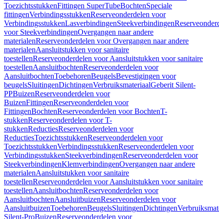
Toezichtsstukken
Fittingen SuperTube
Bochten
Speciale
fittingen
Verbindingsstukken
Reserveonderdelen voor
Verbindingsstukken
Lasverbindingen
Steekverbindingen
Reserveonder
voor Steekverbindingen
Overgangen naar andere
materialen
Reserveonderdelen voor Overgangen naar andere
materialen
Aansluitstukken voor sanitaire
toestellen
Reserveonderdelen voor Aansluitstukken voor sanitaire
toestellen
Aansluitbochten
Reserveonderdelen voor
Aansluitbochten
Toebehoren
Beugels
Bevestigingen voor
beugels
Sluitingen
Dichtingen
Verbruiksmateriaal
Geberit Silent-
PP
Buizen
Reserveonderdelen voor
Buizen
Fittingen
Reserveonderdelen voor
Fittingen
Bochten
Reserveonderdelen voor Bochten
T-
stukken
Reserveonderdelen voor T-
stukken
Reducties
Reserveonderdelen voor
Reducties
Toezichtsstukken
Reserveonderdelen voor
Toezichtsstukken
Verbindingsstukken
Reserveonderdelen voor
Verbindingsstukken
Steekverbindingen
Reserveonderdelen voor
Steekverbindingen
Klemverbindingen
Overgangen naar andere
materialen
Aansluitstukken voor sanitaire
toestellen
Reserveonderdelen voor Aansluitstukken voor sanitaire
toestellen
Aansluitbochten
Reserveonderdelen voor
Aansluitbochten
Aansluitbuizen
Reserveonderdelen voor
Aansluitbuizen
Toebehoren
Beugels
Sluitingen
Dichtingen
Verbruiksmat
Silent-Pro
Buizen
Reserveonderdelen voor