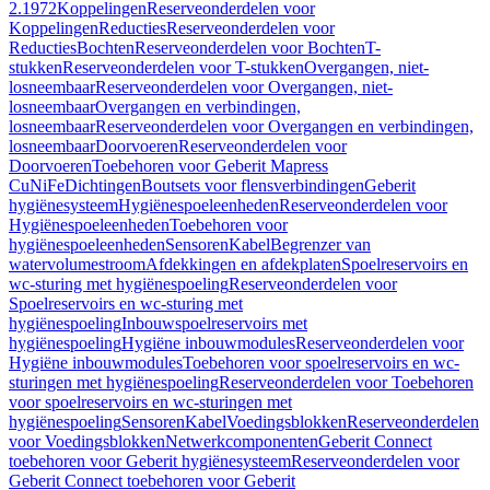
2.1972
Koppelingen
Reserveonderdelen voor
Koppelingen
Reducties
Reserveonderdelen voor
Reducties
Bochten
Reserveonderdelen voor Bochten
T-
stukken
Reserveonderdelen voor T-stukken
Overgangen, niet-
losneembaar
Reserveonderdelen voor Overgangen, niet-
losneembaar
Overgangen en verbindingen,
losneembaar
Reserveonderdelen voor Overgangen en verbindingen,
losneembaar
Doorvoeren
Reserveonderdelen voor
Doorvoeren
Toebehoren voor Geberit Mapress
CuNiFe
Dichtingen
Boutsets voor flensverbindingen
Geberit
hygiënesysteem
Hygiënespoeleenheden
Reserveonderdelen voor
Hygiënespoeleenheden
Toebehoren voor
hygiënespoeleenheden
Sensoren
Kabel
Begrenzer van
watervolumestroom
Afdekkingen en afdekplaten
Spoelreservoirs en
wc-sturing met hygiënespoeling
Reserveonderdelen voor
Spoelreservoirs en wc-sturing met
hygiënespoeling
Inbouwspoelreservoirs met
hygiënespoeling
Hygiëne inbouwmodules
Reserveonderdelen voor
Hygiëne inbouwmodules
Toebehoren voor spoelreservoirs en wc-
sturingen met hygiënespoeling
Reserveonderdelen voor Toebehoren
voor spoelreservoirs en wc-sturingen met
hygiënespoeling
Sensoren
Kabel
Voedingsblokken
Reserveonderdelen
voor Voedingsblokken
Netwerkcomponenten
Geberit Connect
toebehoren voor Geberit hygiënesysteem
Reserveonderdelen voor
Geberit Connect toebehoren voor Geberit