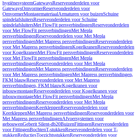
hygiënesysteem
Gateways
Reserveonderdelen voor
Gateways
Omvormer
Reserveonderdelen voor
Omvormer
Montagemateriaal
Armaturen voor buizen
Schuine
spindelafsluiters
Reserveonderdelen voor Schuine
spindelafsluiters
Met FlowFit persverbindingen
Reserveonderdelen
voor Met FlowFit persverbindingen
Met Mepla
persverbindingen
Reserveonderdelen voor Met Mepla
persverbindingen
Met Mapress persverbindingen
Reserveonderdelen
voor Met Mapress persverbindingen
Kogelkranen
Reserveonderdelen
voor Kogelkranen
Met FlowFit persverbindingen
Reserveonderdelen
voor Met FlowFit persverbindingen
Met Mepla
persverbindingen
Reserveonderdelen voor Met Mepla
persverbindingen
Met Mapress persverbindingen
Reserveonderdelen
voor Met Mapress persverbindingen
Met Mapress persverbindingen,
FKM blauw
Reserveonderdelen voor Met Mapress
persverbindingen, FKM blauw
Kogelkranen voor
inbouwmontage
Reserveonderdelen voor Kogelkranen voor
inbouwmontage
Met FlowFit persverbindingen
Met Mepla
persverbindingen
Reserveonderdelen voor Met Mepla
persverbindingen
Keerkleppen
Reserveonderdelen voor
Keerkleppen
Met Mapress persverbindingen
Reserveonderdelen voor
Met Mapress persverbindingen
Afvoersystemen voor
gebouwen
Geberit Silent-db20
Buizen
Fittingen
Reserveonderdelen
voor Fittingen
Bochten
T-stukken
Reserveonderdelen voor T-
stukken
Reducties
Toezichtsstukken
Reserveonderdelen voor