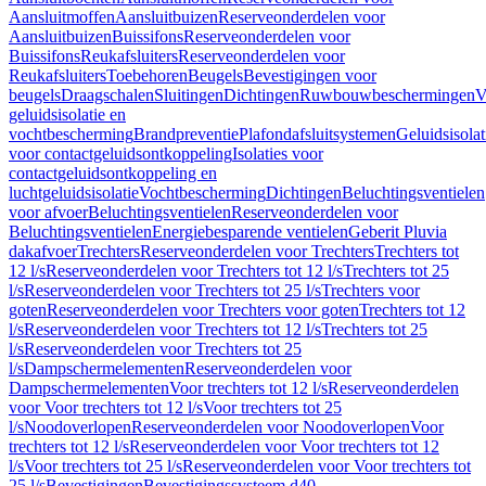
Aansluitmoffen
Aansluitbuizen
Reserveonderdelen voor
Aansluitbuizen
Buissifons
Reserveonderdelen voor
Buissifons
Reukafsluiters
Reserveonderdelen voor
Reukafsluiters
Toebehoren
Beugels
Bevestigingen voor
beugels
Draagschalen
Sluitingen
Dichtingen
Ruwbouwbeschermingen
V
geluidsisolatie en
vochtbescherming
Brandpreventie
Plafondafsluitsystemen
Geluidsisolat
voor contactgeluidsontkoppeling
Isolaties voor
contactgeluidsontkoppeling en
luchtgeluidsisolatie
Vochtbescherming
Dichtingen
Beluchtingsventielen
voor afvoer
Beluchtingsventielen
Reserveonderdelen voor
Beluchtingsventielen
Energiebesparende ventielen
Geberit Pluvia
dakafvoer
Trechters
Reserveonderdelen voor Trechters
Trechters tot
12 l/s
Reserveonderdelen voor Trechters tot 12 l/s
Trechters tot 25
l/s
Reserveonderdelen voor Trechters tot 25 l/s
Trechters voor
goten
Reserveonderdelen voor Trechters voor goten
Trechters tot 12
l/s
Reserveonderdelen voor Trechters tot 12 l/s
Trechters tot 25
l/s
Reserveonderdelen voor Trechters tot 25
l/s
Dampschermelementen
Reserveonderdelen voor
Dampschermelementen
Voor trechters tot 12 l/s
Reserveonderdelen
voor Voor trechters tot 12 l/s
Voor trechters tot 25
l/s
Noodoverlopen
Reserveonderdelen voor Noodoverlopen
Voor
trechters tot 12 l/s
Reserveonderdelen voor Voor trechters tot 12
l/s
Voor trechters tot 25 l/s
Reserveonderdelen voor Voor trechters tot
25 l/s
Bevestigingen
Bevestigingssysteem d40–