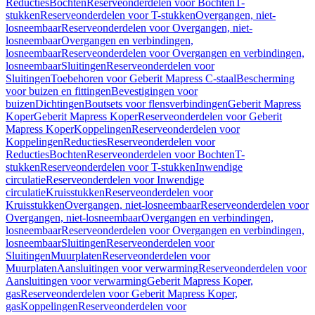
Reducties
Bochten
Reserveonderdelen voor Bochten
T-
stukken
Reserveonderdelen voor T-stukken
Overgangen, niet-
losneembaar
Reserveonderdelen voor Overgangen, niet-
losneembaar
Overgangen en verbindingen,
losneembaar
Reserveonderdelen voor Overgangen en verbindingen,
losneembaar
Sluitingen
Reserveonderdelen voor
Sluitingen
Toebehoren voor Geberit Mapress C-staal
Bescherming
voor buizen en fittingen
Bevestigingen voor
buizen
Dichtingen
Boutsets voor flensverbindingen
Geberit Mapress
Koper
Geberit Mapress Koper
Reserveonderdelen voor Geberit
Mapress Koper
Koppelingen
Reserveonderdelen voor
Koppelingen
Reducties
Reserveonderdelen voor
Reducties
Bochten
Reserveonderdelen voor Bochten
T-
stukken
Reserveonderdelen voor T-stukken
Inwendige
circulatie
Reserveonderdelen voor Inwendige
circulatie
Kruisstukken
Reserveonderdelen voor
Kruisstukken
Overgangen, niet-losneembaar
Reserveonderdelen voor
Overgangen, niet-losneembaar
Overgangen en verbindingen,
losneembaar
Reserveonderdelen voor Overgangen en verbindingen,
losneembaar
Sluitingen
Reserveonderdelen voor
Sluitingen
Muurplaten
Reserveonderdelen voor
Muurplaten
Aansluitingen voor verwarming
Reserveonderdelen voor
Aansluitingen voor verwarming
Geberit Mapress Koper,
gas
Reserveonderdelen voor Geberit Mapress Koper,
gas
Koppelingen
Reserveonderdelen voor