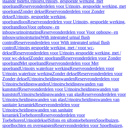
staande bidets
Urinoirs
Urinoirs, gespoelde werking, met
spoelrand
Reserveonderdelen voor Urinoirs, gespoelde werking, met
spoelrand
Zonder deksel
Reserveonderdelen voor Zonder
deksel
Urinoirs, gespoelde werking,
spoelrandloos
Reserveonderdelen voor Urinoirs, gespoelde werking,
spoelrandloos
Voor opbouw- en
inbouwurinoirsturing
Reserveonderdelen voor Voor opbouw- en
inbouwurinoirsturing
With integrated urinal flush
control
Reserveonderdelen voor With integrated urinal flush
control
Urinoirs gespoelde werking, met / voor wc-
deksel
Reserveonderdelen voor Urinoirs gespoelde werking, met /
voor wc-deksel
Zonder spoelrand
Reserveonderdelen voor Zonder
spoelrand
Met spoelrand
Reserveonderdelen voor Met
spoelrand
Urinoirs waterloze werking
Reserveonderdelen voor
Urinoirs waterloze werking
Zonder deksel
Reserveonderdelen voor
Zonder deksel
Urinoirscheidingswanden
Reserveonderdelen voor
Urinoirscheidingswanden
Urinoirscheidingswanden van
kunststof
Reserveonderdelen voor Urinoirscheidingswanden van
kunststof
Urinoirscheidingswanden van glas
Reserveonderdelen voor
Urinoirscheidingswanden van glas
Urinoirscheidingswanden van
sanitaire keramiek
Reserveonderdelen voor
Urinoirscheidingswanden van sanitaire
keramiek
Toebehoren
Reserveonderdelen voor
Toebehoren
Urinoirdeksel
Sifons en sifontoebehoren
Spoelbuizen,
spoelbochten en overgangen
Reserveonderdelen voor Spoelbuizen,