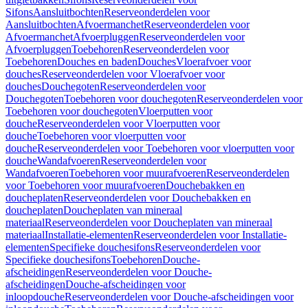
Sifons
Aansluitbochten
Reserveonderdelen voor
Aansluitbochten
Afvoermanchet
Reserveonderdelen voor
Afvoermanchet
Afvoerpluggen
Reserveonderdelen voor
Afvoerpluggen
Toebehoren
Reserveonderdelen voor
Toebehoren
Douches en baden
Douches
Vloerafvoer voor
douches
Reserveonderdelen voor Vloerafvoer voor
douches
Douchegoten
Reserveonderdelen voor
Douchegoten
Toebehoren voor douchegoten
Reserveonderdelen voor
Toebehoren voor douchegoten
Vloerputten voor
douche
Reserveonderdelen voor Vloerputten voor
douche
Toebehoren voor vloerputten voor
douche
Reserveonderdelen voor Toebehoren voor vloerputten voor
douche
Wandafvoeren
Reserveonderdelen voor
Wandafvoeren
Toebehoren voor muurafvoeren
Reserveonderdelen
voor Toebehoren voor muurafvoeren
Douchebakken en
doucheplaten
Reserveonderdelen voor Douchebakken en
doucheplaten
Doucheplaten van mineraal
materiaal
Reserveonderdelen voor Doucheplaten van mineraal
materiaal
Installatie-elementen
Reserveonderdelen voor Installatie-
elementen
Specifieke douchesifons
Reserveonderdelen voor
Specifieke douchesifons
Toebehoren
Douche-
afscheidingen
Reserveonderdelen voor Douche-
afscheidingen
Douche-afscheidingen voor
inloopdouche
Reserveonderdelen voor Douche-afscheidingen voor