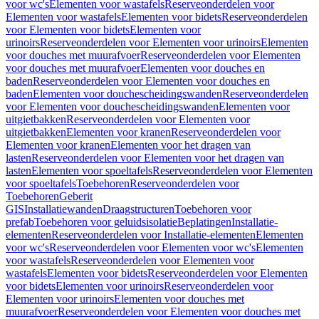
voor wc's
Elementen voor wastafels
Reserveonderdelen voor
Elementen voor wastafels
Elementen voor bidets
Reserveonderdelen
voor Elementen voor bidets
Elementen voor
urinoirs
Reserveonderdelen voor Elementen voor urinoirs
Elementen
voor douches met muurafvoer
Reserveonderdelen voor Elementen
voor douches met muurafvoer
Elementen voor douches en
baden
Reserveonderdelen voor Elementen voor douches en
baden
Elementen voor douchescheidingswanden
Reserveonderdelen
voor Elementen voor douchescheidingswanden
Elementen voor
uitgietbakken
Reserveonderdelen voor Elementen voor
uitgietbakken
Elementen voor kranen
Reserveonderdelen voor
Elementen voor kranen
Elementen voor het dragen van
lasten
Reserveonderdelen voor Elementen voor het dragen van
lasten
Elementen voor spoeltafels
Reserveonderdelen voor Elementen
voor spoeltafels
Toebehoren
Reserveonderdelen voor
Toebehoren
Geberit
GIS
Installatiewanden
Draagstructuren
Toebehoren voor
prefab
Toebehoren voor geluidsisolatie
Beplatingen
Installatie-
elementen
Reserveonderdelen voor Installatie-elementen
Elementen
voor wc's
Reserveonderdelen voor Elementen voor wc's
Elementen
voor wastafels
Reserveonderdelen voor Elementen voor
wastafels
Elementen voor bidets
Reserveonderdelen voor Elementen
voor bidets
Elementen voor urinoirs
Reserveonderdelen voor
Elementen voor urinoirs
Elementen voor douches met
muurafvoer
Reserveonderdelen voor Elementen voor douches met