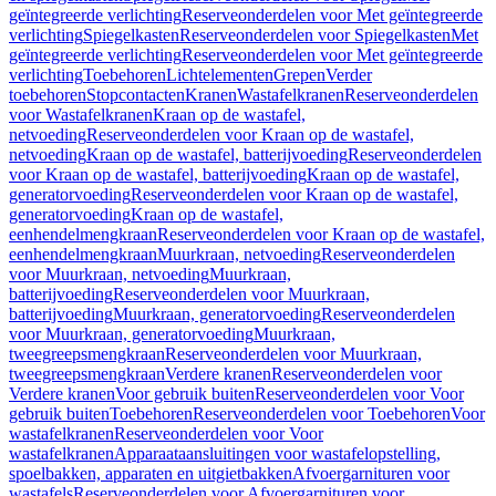
geïntegreerde verlichting
Reserveonderdelen voor Met geïntegreerde
verlichting
Spiegelkasten
Reserveonderdelen voor Spiegelkasten
Met
geïntegreerde verlichting
Reserveonderdelen voor Met geïntegreerde
verlichting
Toebehoren
Lichtelementen
Grepen
Verder
toebehoren
Stopcontacten
Kranen
Wastafelkranen
Reserveonderdelen
voor Wastafelkranen
Kraan op de wastafel,
netvoeding
Reserveonderdelen voor Kraan op de wastafel,
netvoeding
Kraan op de wastafel, batterijvoeding
Reserveonderdelen
voor Kraan op de wastafel, batterijvoeding
Kraan op de wastafel,
generatorvoeding
Reserveonderdelen voor Kraan op de wastafel,
generatorvoeding
Kraan op de wastafel,
eenhendelmengkraan
Reserveonderdelen voor Kraan op de wastafel,
eenhendelmengkraan
Muurkraan, netvoeding
Reserveonderdelen
voor Muurkraan, netvoeding
Muurkraan,
batterijvoeding
Reserveonderdelen voor Muurkraan,
batterijvoeding
Muurkraan, generatorvoeding
Reserveonderdelen
voor Muurkraan, generatorvoeding
Muurkraan,
tweegreepsmengkraan
Reserveonderdelen voor Muurkraan,
tweegreepsmengkraan
Verdere kranen
Reserveonderdelen voor
Verdere kranen
Voor gebruik buiten
Reserveonderdelen voor Voor
gebruik buiten
Toebehoren
Reserveonderdelen voor Toebehoren
Voor
wastafelkranen
Reserveonderdelen voor Voor
wastafelkranen
Apparaataansluitingen voor wastafelopstelling,
spoelbakken, apparaten en uitgietbakken
Afvoergarnituren voor
wastafels
Reserveonderdelen voor Afvoergarnituren voor