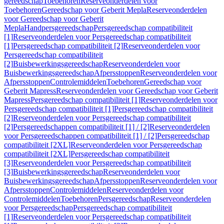
gereedschap
Toebehoren
Reserveonderdelen voor
Toebehoren
Gereedschap voor Geberit Mepla
Reserveonderdelen
voor Gereedschap voor Geberit
Mepla
Handpersgereedschap
Persgereedschap compatibiliteit
[1]
Reserveonderdelen voor Persgereedschap compatibiliteit
[1]
Persgereedschap compatibiliteit [2]
Reserveonderdelen voor
Persgereedschap compatibiliteit
[2]
Buisbewerkingsgereedschap
Reserveonderdelen voor
Buisbewerkingsgereedschap
Afpersstoppen
Reserveonderdelen voor
Afpersstoppen
Controlemiddelen
Toebehoren
Gereedschap voor
Geberit Mapress
Reserveonderdelen voor Gereedschap voor Geberit
Mapress
Persgereedschap compatibiliteit [1]
Reserveonderdelen voor
Persgereedschap compatibiliteit [1]
Persgereedschap compatibiliteit
[2]
Reserveonderdelen voor Persgereedschap compatibiliteit
[2]
Persgereedschappen compatibiliteit [1] / [2]
Reserveonderdelen
voor Persgereedschappen compatibiliteit [1] / [2]
Persgereedschap
compatibiliteit [2XL]
Reserveonderdelen voor Persgereedschap
compatibiliteit [2XL]
Persgereedschap compatibiliteit
[3]
Reserveonderdelen voor Persgereedschap compatibiliteit
[3]
Buisbewerkingsgereedschap
Reserveonderdelen voor
Buisbewerkingsgereedschap
Afpersstoppen
Reserveonderdelen voor
Afpersstoppen
Controlemiddelen
Reserveonderdelen voor
Controlemiddelen
Toebehoren
Persgereedschap
Reserveonderdelen
voor Persgereedschap
Persgereedschap compatibiliteit
[1]
Reserveonderdelen voor Persgereedschap compatibiliteit