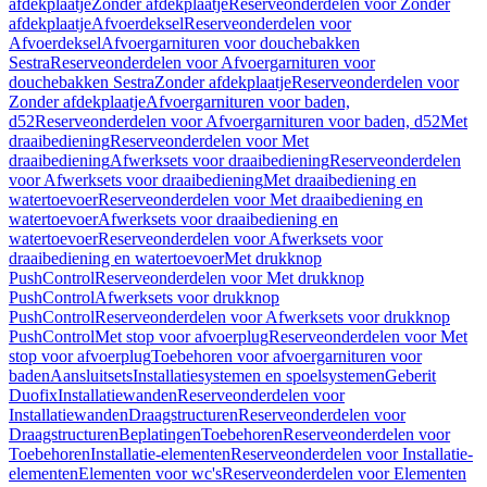
afdekplaatje
Zonder afdekplaatje
Reserveonderdelen voor Zonder
afdekplaatje
Afvoerdeksel
Reserveonderdelen voor
Afvoerdeksel
Afvoergarnituren voor douchebakken
Sestra
Reserveonderdelen voor Afvoergarnituren voor
douchebakken Sestra
Zonder afdekplaatje
Reserveonderdelen voor
Zonder afdekplaatje
Afvoergarnituren voor baden,
d52
Reserveonderdelen voor Afvoergarnituren voor baden, d52
Met
draaibediening
Reserveonderdelen voor Met
draaibediening
Afwerksets voor draaibediening
Reserveonderdelen
voor Afwerksets voor draaibediening
Met draaibediening en
watertoevoer
Reserveonderdelen voor Met draaibediening en
watertoevoer
Afwerksets voor draaibediening en
watertoevoer
Reserveonderdelen voor Afwerksets voor
draaibediening en watertoevoer
Met drukknop
PushControl
Reserveonderdelen voor Met drukknop
PushControl
Afwerksets voor drukknop
PushControl
Reserveonderdelen voor Afwerksets voor drukknop
PushControl
Met stop voor afvoerplug
Reserveonderdelen voor Met
stop voor afvoerplug
Toebehoren voor afvoergarnituren voor
baden
Aansluitsets
Installatiesystemen en spoelsystemen
Geberit
Duofix
Installatiewanden
Reserveonderdelen voor
Installatiewanden
Draagstructuren
Reserveonderdelen voor
Draagstructuren
Beplatingen
Toebehoren
Reserveonderdelen voor
Toebehoren
Installatie-elementen
Reserveonderdelen voor Installatie-
elementen
Elementen voor wc's
Reserveonderdelen voor Elementen