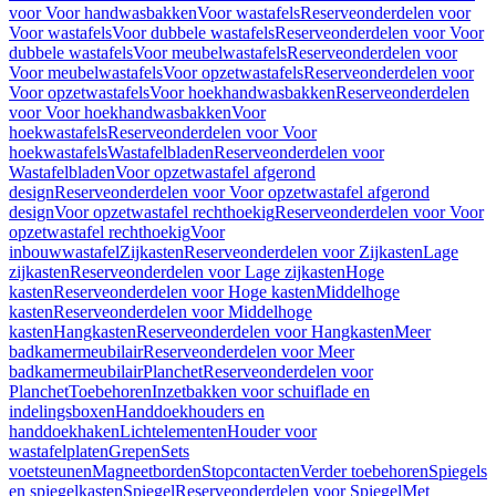
voor Voor handwasbakken
Voor wastafels
Reserveonderdelen voor
Voor wastafels
Voor dubbele wastafels
Reserveonderdelen voor Voor
dubbele wastafels
Voor meubelwastafels
Reserveonderdelen voor
Voor meubelwastafels
Voor opzetwastafels
Reserveonderdelen voor
Voor opzetwastafels
Voor hoekhandwasbakken
Reserveonderdelen
voor Voor hoekhandwasbakken
Voor
hoekwastafels
Reserveonderdelen voor Voor
hoekwastafels
Wastafelbladen
Reserveonderdelen voor
Wastafelbladen
Voor opzetwastafel afgerond
design
Reserveonderdelen voor Voor opzetwastafel afgerond
design
Voor opzetwastafel rechthoekig
Reserveonderdelen voor Voor
opzetwastafel rechthoekig
Voor
inbouwwastafel
Zijkasten
Reserveonderdelen voor Zijkasten
Lage
zijkasten
Reserveonderdelen voor Lage zijkasten
Hoge
kasten
Reserveonderdelen voor Hoge kasten
Middelhoge
kasten
Reserveonderdelen voor Middelhoge
kasten
Hangkasten
Reserveonderdelen voor Hangkasten
Meer
badkamermeubilair
Reserveonderdelen voor Meer
badkamermeubilair
Planchet
Reserveonderdelen voor
Planchet
Toebehoren
Inzetbakken voor schuiflade en
indelingsboxen
Handdoekhouders en
handdoekhaken
Lichtelementen
Houder voor
wastafelplaten
Grepen
Sets
voetsteunen
Magneetborden
Stopcontacten
Verder toebehoren
Spiegels
en spiegelkasten
Spiegel
Reserveonderdelen voor Spiegel
Met