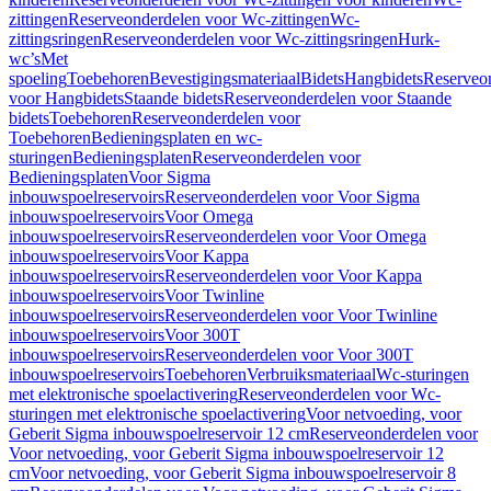
zittingen
Reserveonderdelen voor Wc-zittingen
Wc-
zittingsringen
Reserveonderdelen voor Wc-zittingsringen
Hurk-
wc’s
Met
spoeling
Toebehoren
Bevestigingsmateriaal
Bidets
Hangbidets
Reserveo
voor Hangbidets
Staande bidets
Reserveonderdelen voor Staande
bidets
Toebehoren
Reserveonderdelen voor
Toebehoren
Bedieningsplaten en wc-
sturingen
Bedieningsplaten
Reserveonderdelen voor
Bedieningsplaten
Voor Sigma
inbouwspoelreservoirs
Reserveonderdelen voor Voor Sigma
inbouwspoelreservoirs
Voor Omega
inbouwspoelreservoirs
Reserveonderdelen voor Voor Omega
inbouwspoelreservoirs
Voor Kappa
inbouwspoelreservoirs
Reserveonderdelen voor Voor Kappa
inbouwspoelreservoirs
Voor Twinline
inbouwspoelreservoirs
Reserveonderdelen voor Voor Twinline
inbouwspoelreservoirs
Voor 300T
inbouwspoelreservoirs
Reserveonderdelen voor Voor 300T
inbouwspoelreservoirs
Toebehoren
Verbruiksmateriaal
Wc-sturingen
met elektronische spoelactivering
Reserveonderdelen voor Wc-
sturingen met elektronische spoelactivering
Voor netvoeding, voor
Geberit Sigma inbouwspoelreservoir 12 cm
Reserveonderdelen voor
Voor netvoeding, voor Geberit Sigma inbouwspoelreservoir 12
cm
Voor netvoeding, voor Geberit Sigma inbouwspoelreservoir 8