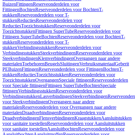
Buizen
Fittingen
Reserveonderdelen voor
Fittingen
Bochten
Reserveonderdelen voor Bochten
T-
stukken
Reserveonderdelen voor T-
stukken
Reducties
Reserveonderdelen voor
Reducties
Toezichtsstukken
Reserveonderdelen voor
Toezichtsstukken
Fittingen SuperTube
Reserveonderdelen voor
Fittingen SuperTube
Bochten
Reserveonderdelen voor Bochten
T-
stukken
Reserveonderdelen voor T-
stukken
Verbindingsstukken
Reserveonderdelen voor
Verbindingsstukken
Steekverbindingen
Reserveonderdelen voor
Steekverbindingen
Klemverbindingen
Overgangen naar andere
materialen
Toebehoren
Beugels
Sluitingen
Verbruiksmateriaal
Geberit
PE
Buizen
Fittingen
Reserveonderdelen voor Fittingen
Bochten
T-
stukken
Reducties
Toezichtsstukken
Reserveonderdelen voor
Toezichtsstukken
Overgangen
Speciale fittingen
Reserveonderdelen
voor Speciale fittingen
Fittingen SuperTube
Bochten
Speciale
fittingen
Verbindingsstukken
Reserveonderdelen voor
Verbindingsstukken
Lasverbindingen
Steekverbindingen
Reserveonder
voor Steekverbindingen
Overgangen naar andere
materialen
Reserveonderdelen voor Overgangen naar andere
materialen
Draadverbindingen
Reserveonderdelen voor
Draadverbindingen
Flensverbindingen
Kraagstukken
Aansluitstukken
voor sanitaire toestellen
Reserveonderdelen voor Aansluitstukken
voor sanitaire toestellen
Aansluitbochten
Reserveonderdelen voor
Aansluitbochten
Aansluitmoffen
Reserveonderdelen voor