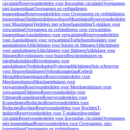
circulatie
Reserveonderdelen voor Inwendige circulatie
Overgangen,
niet-losneembaar
Overgangen en verbindingen,
losneembaar
Reserveonderdelen voor Overgangen en verbindingen,
losneembaar
Sluitingen
Inbouwdozen
Muurplaten
Reserveonderdelen
voor Muurplaten
Verdelers met schroefaansluiting
T-stukken voor
verwarming
Overgangen en verbindingen voor verwarming,
losneembaar
Aansluitingen voor verwarming
Reserveonderdelen
voor Aansluitingen voor verwarming
Toebehoren
Isolaties voor
aansluitingen
Afdichtingen voor buizen en fittingen
Afdichtingen
voor aansluitingen
Afdichtingen voor fittingen
Afdekking voor
fittingen
Bevestigingen voor buizen
Beschermbuizen en
inleghulpstukken
Bevestigingen voor
aansluitingen
Verdelerkasten
Systeemafdichtingen
Sets schroeven
voor flensverbindingen
Verbruiksmateriaal
Geberit
Mepla
Meerlagenbuizen
Reserveonderdelen voor
Meerlagenbuizen
Meerlagenbuizen voor
verwarming
Reserveonderdelen voor Meerlagenbuizen voor
verwarming
Fittingen
Reserveonderdelen voor
Fittingen
Koppelingen
Reserveonderdelen voor
Koppelingen
Reducties
Reserveonderdelen voor
Reducties
Bochten
Reserveonderdelen voor Bochten
T-
stukken
Reserveonderdelen voor T-stukken
Inwendige
circulatie
Reserveonderdelen voor Inwendige circulatie
Overgangen,
niet-losneembaar
Reserveonderdelen voor Overgangen, niet-
losneembaar
Overgangen en verbindingen,