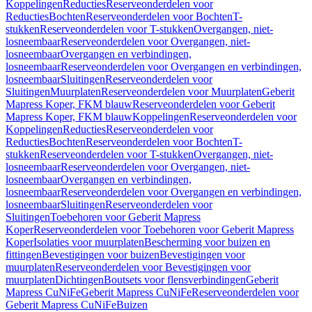
Koppelingen
Reducties
Reserveonderdelen voor
Reducties
Bochten
Reserveonderdelen voor Bochten
T-
stukken
Reserveonderdelen voor T-stukken
Overgangen, niet-
losneembaar
Reserveonderdelen voor Overgangen, niet-
losneembaar
Overgangen en verbindingen,
losneembaar
Reserveonderdelen voor Overgangen en verbindingen,
losneembaar
Sluitingen
Reserveonderdelen voor
Sluitingen
Muurplaten
Reserveonderdelen voor Muurplaten
Geberit
Mapress Koper, FKM blauw
Reserveonderdelen voor Geberit
Mapress Koper, FKM blauw
Koppelingen
Reserveonderdelen voor
Koppelingen
Reducties
Reserveonderdelen voor
Reducties
Bochten
Reserveonderdelen voor Bochten
T-
stukken
Reserveonderdelen voor T-stukken
Overgangen, niet-
losneembaar
Reserveonderdelen voor Overgangen, niet-
losneembaar
Overgangen en verbindingen,
losneembaar
Reserveonderdelen voor Overgangen en verbindingen,
losneembaar
Sluitingen
Reserveonderdelen voor
Sluitingen
Toebehoren voor Geberit Mapress
Koper
Reserveonderdelen voor Toebehoren voor Geberit Mapress
Koper
Isolaties voor muurplaten
Bescherming voor buizen en
fittingen
Bevestigingen voor buizen
Bevestigingen voor
muurplaten
Reserveonderdelen voor Bevestigingen voor
muurplaten
Dichtingen
Boutsets voor flensverbindingen
Geberit
Mapress CuNiFe
Geberit Mapress CuNiFe
Reserveonderdelen voor
Geberit Mapress CuNiFe
Buizen