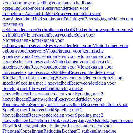
voor Voor hoge opstelling
Voor lage en halfhoge
opstelling
Toebehoren
Reserveonderdelen voor
Toebehoren
Aansluitstukken
Reserveonderdelen voor
Aansluitstukken
Hoekstopkranen
Dichtingen
Bevestigingen
Manchetten
rozetten en
debietmoderatoren
Verbruiksmateriaal
Klokken
Inbouwspoelreservoirs
en klokken
Vlotterkranen
Reserveonderdelen voor
Vlotterkranen
Vlotterkranen voor
opbouwspoelreservoirs
Reserveonderdelen voor Vlotterkranen voor
opbouwspoelreservoirs
Vlotterkranen voor keramische
spoelreservoirs
Reserveonderdelen voor Vlotterkranen voor
keramische spoelreservoirs
Vlotterkranen voor universeele
spoelreservoirs
Reserveonderdelen voor Vlotterkranen voor
universeele spoelreservoirs
Klokken
Reserveonderdelen voor
Klokken
Spoel-stop spoeling
Reserveonderdelen voor Spoel-stop
spoeling
Spoeling met 1 hoeveelheid
Reserveonderdelen voor
Spoeling met 1 hoeveelheid
Spoeling met 2
hoeveelheden
Reserveonderdelen voor Spoeling met 2
hoeveelheden
Binnenwerken
Reserveonderdelen voor
Binnenwerken
Spoeling met 1 hoeveelheid
Reserveonderdelen voor
Spoeling met 1 hoeveelheid
Spoeling met 2
hoeveelheden
Reserveonderdelen voor Spoeling met 2
hoeveelheden
Toebehoren
Drukkers
Overgangen
Afsluitstoppen
Toevoe
FlowFit
Meerlagenbuizen
Fittingen
Reserveonderdelen voor
Fittingen
Koppelingen
Reducties
Bochten
T-stukken
Inwendige