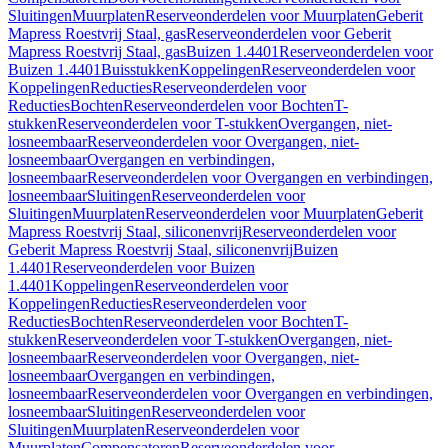
Sluitingen
Muurplaten
Reserveonderdelen voor Muurplaten
Geberit
Mapress Roestvrij Staal, gas
Reserveonderdelen voor Geberit
Mapress Roestvrij Staal, gas
Buizen 1.4401
Reserveonderdelen voor
Buizen 1.4401
Buisstukken
Koppelingen
Reserveonderdelen voor
Koppelingen
Reducties
Reserveonderdelen voor
Reducties
Bochten
Reserveonderdelen voor Bochten
T-
stukken
Reserveonderdelen voor T-stukken
Overgangen, niet-
losneembaar
Reserveonderdelen voor Overgangen, niet-
losneembaar
Overgangen en verbindingen,
losneembaar
Reserveonderdelen voor Overgangen en verbindingen,
losneembaar
Sluitingen
Reserveonderdelen voor
Sluitingen
Muurplaten
Reserveonderdelen voor Muurplaten
Geberit
Mapress Roestvrij Staal, siliconenvrij
Reserveonderdelen voor
Geberit Mapress Roestvrij Staal, siliconenvrij
Buizen
1.4401
Reserveonderdelen voor Buizen
1.4401
Koppelingen
Reserveonderdelen voor
Koppelingen
Reducties
Reserveonderdelen voor
Reducties
Bochten
Reserveonderdelen voor Bochten
T-
stukken
Reserveonderdelen voor T-stukken
Overgangen, niet-
losneembaar
Reserveonderdelen voor Overgangen, niet-
losneembaar
Overgangen en verbindingen,
losneembaar
Reserveonderdelen voor Overgangen en verbindingen,
losneembaar
Sluitingen
Reserveonderdelen voor
Sluitingen
Muurplaten
Reserveonderdelen voor
Muurplaten
Compensatoren
Reserveonderdelen voor