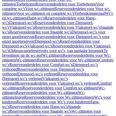
zittingen
Toebehoren
Reserveonderdelen voor Toebehoren
Voor
complete wc's
Voor wc-zittingen
Reserveonderdelen voor Voor wc-
zittingen
Voor wc-zittingen en complete wc's
Verbruiksmateriaal
Wc's
en wc-zittingen
Hang-wc's
Reserveonderdelen voor Hang-
wc's
Diepspoel-wc's
Reserveonderdelen voor Diepspoel-
wc's
Vlakspoel-wc's
Reserveonderdelen voor Vlakspoel-wc's
Staande
wc's
Reserveonderdelen voor Staande wc's
Diepspoel-wc’s voor
opzet spoelreservoir
Reserveonderdelen voor Diepspoel-wc’s voor
opzet spoelreservoir
Diepspoel-wc's
Reserveonderdelen voor
Diepspoel-wc's
Vlakspoel-wc's
Reserveonderdelen voor Vlakspoel-
wc's
Opbouwspoelreservoirs voor wc's, van sanitaire keramiek
Te
bevestigen op de wc-pot
Wc-zittingen
Reserveonderdelen voor Wc-
zittingen
Wc-zittingen
Reserveonderdelen voor Wc-zittingen
Comfort-
wc's
Reserveonderdelen voor Comfort-wc's
Diepspoel-wc’s
verhoogd
Reserveonderdelen voor Diepspoel-wc’s
verhoogd
Diepspoel-wc's verlengd
Reserveonderdelen voor
Diepspoel-wc's verlengd
Vlakspoel-wc’s
verlengd
Reserveonderdelen voor Vlakspoel-wc’s verlengd
Comfort
wc-zittingen
Reserveonderdelen voor Comfort wc-zittingen
Wc-
zittingen
Reserveonderdelen voor Wc-zittingen
Wc-
zittingsringen
Reserveonderdelen voor Wc-zittingsringen
Wc’s voor
kinderen
Reserveonderdelen voor Wc’s voor kinderen
Hang-
wc's
Reserveonderdelen voor Hang-wc's
Staande
wc's
Reserveonderdelen voor Staande wc's
Wc-zittingen voor
kinderen
Reserveonderdelen voor Wc-zittingen voor kinderen
Wc-