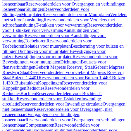
losneembaar
Reserveonderdelen voor Overgangen en verbindingen,
losneembaar
Sluitingen
Reserveonderdelen voor
Sluitingen
Muurplaten
Reserveonderdelen voor Muurplaten
Verdelers
met schroefaansluiting
Reserveonderdelen voor Verdelers met
schroefaansluiting
T-stukken voor verwarming
Reserveonderdelen
voor T-stukken voor verwarming
Aansluitingen voor
verwarming
Reserveonderdelen voor Aansluitingen voor
verwarming
Toebehoren
Reserveonderdelen voor
Toebehoren
Isolaties voor muurplaten
Bescherming voor buizen en
fittingen
Dichtingen voor muurplaten
Bevestigingen voor
buizen
Bevestigingen voor muurplaten
Reserveonderdelen voor
Bevestigingen voor muurplaten
Dichtingen
Boutsets voor
flensverbindingen
Geberit Mapress Roestvrij Staal
Geberit Mapress
Roestvrij Staal
Reserveonderdelen voor Geberit Mapress Roestvrij
Staal
Buizen 1.4401
Reserveonderdelen voor Buizen 1.4401
Buizen
1.4301
Buisstukken
Koppelingen
Reserveonderdelen voor
Koppelingen
Reducties
Reserveonderdelen voor
Reducties
Bochten
Reserveonderdelen voor Bochten
T-
stukken
Reserveonderdelen voor T-stukken
Inwendige
circulatie
Reserveonderdelen voor Inwendige circulatie
Overgangen,
niet-losneembaar
Reserveonderdelen voor Overgangen, niet-
losneembaar
Overgangen en verbindingen,
losneembaar
Reserveonderdelen voor Overgangen en verbindingen,
losneembaar
Compensatoren
Reserveonderdelen voor
Compensatoren
Doorvoeren
Sluitingen
Reserveonderdelen voor