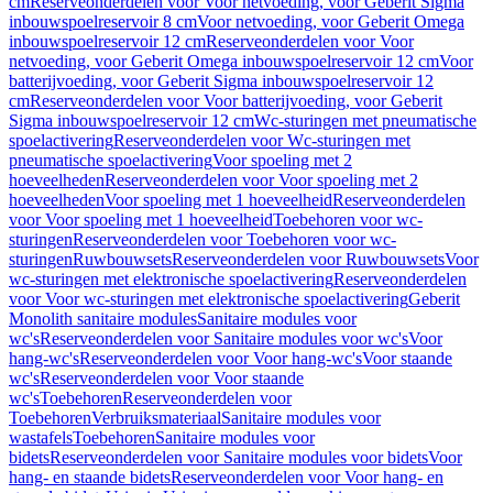
cm
Reserveonderdelen voor Voor netvoeding, voor Geberit Sigma
inbouwspoelreservoir 8 cm
Voor netvoeding, voor Geberit Omega
inbouwspoelreservoir 12 cm
Reserveonderdelen voor Voor
netvoeding, voor Geberit Omega inbouwspoelreservoir 12 cm
Voor
batterijvoeding, voor Geberit Sigma inbouwspoelreservoir 12
cm
Reserveonderdelen voor Voor batterijvoeding, voor Geberit
Sigma inbouwspoelreservoir 12 cm
Wc-sturingen met pneumatische
spoelactivering
Reserveonderdelen voor Wc-sturingen met
pneumatische spoelactivering
Voor spoeling met 2
hoeveelheden
Reserveonderdelen voor Voor spoeling met 2
hoeveelheden
Voor spoeling met 1 hoeveelheid
Reserveonderdelen
voor Voor spoeling met 1 hoeveelheid
Toebehoren voor wc-
sturingen
Reserveonderdelen voor Toebehoren voor wc-
sturingen
Ruwbouwsets
Reserveonderdelen voor Ruwbouwsets
Voor
wc-sturingen met elektronische spoelactivering
Reserveonderdelen
voor Voor wc-sturingen met elektronische spoelactivering
Geberit
Monolith sanitaire modules
Sanitaire modules voor
wc's
Reserveonderdelen voor Sanitaire modules voor wc's
Voor
hang-wc's
Reserveonderdelen voor Voor hang-wc's
Voor staande
wc's
Reserveonderdelen voor Voor staande
wc's
Toebehoren
Reserveonderdelen voor
Toebehoren
Verbruiksmateriaal
Sanitaire modules voor
wastafels
Toebehoren
Sanitaire modules voor
bidets
Reserveonderdelen voor Sanitaire modules voor bidets
Voor
hang- en staande bidets
Reserveonderdelen voor Voor hang- en