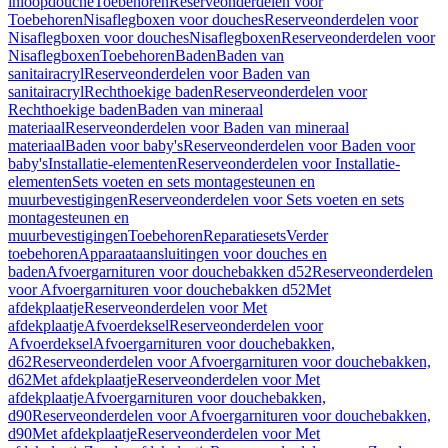
inloopdouche
Toebehoren
Reserveonderdelen voor
Toebehoren
Nisaflegboxen voor douches
Reserveonderdelen voor
Nisaflegboxen voor douches
Nisaflegboxen
Reserveonderdelen voor
Nisaflegboxen
Toebehoren
Baden
Baden van
sanitairacryl
Reserveonderdelen voor Baden van
sanitairacryl
Rechthoekige baden
Reserveonderdelen voor
Rechthoekige baden
Baden van mineraal
materiaal
Reserveonderdelen voor Baden van mineraal
materiaal
Baden voor baby's
Reserveonderdelen voor Baden voor
baby's
Installatie-elementen
Reserveonderdelen voor Installatie-
elementen
Sets voeten en sets montagesteunen en
muurbevestigingen
Reserveonderdelen voor Sets voeten en sets
montagesteunen en
muurbevestigingen
Toebehoren
Reparatiesets
Verder
toebehoren
Apparaataansluitingen voor douches en
baden
Afvoergarnituren voor douchebakken d52
Reserveonderdelen
voor Afvoergarnituren voor douchebakken d52
Met
afdekplaatje
Reserveonderdelen voor Met
afdekplaatje
Afvoerdeksel
Reserveonderdelen voor
Afvoerdeksel
Afvoergarnituren voor douchebakken,
d62
Reserveonderdelen voor Afvoergarnituren voor douchebakken,
d62
Met afdekplaatje
Reserveonderdelen voor Met
afdekplaatje
Afvoergarnituren voor douchebakken,
d90
Reserveonderdelen voor Afvoergarnituren voor douchebakken,
d90
Met afdekplaatje
Reserveonderdelen voor Met