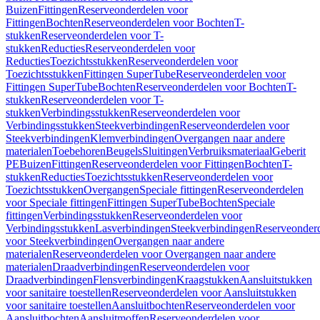
Buizen
Fittingen
Reserveonderdelen voor
Fittingen
Bochten
Reserveonderdelen voor Bochten
T-
stukken
Reserveonderdelen voor T-
stukken
Reducties
Reserveonderdelen voor
Reducties
Toezichtsstukken
Reserveonderdelen voor
Toezichtsstukken
Fittingen SuperTube
Reserveonderdelen voor
Fittingen SuperTube
Bochten
Reserveonderdelen voor Bochten
T-
stukken
Reserveonderdelen voor T-
stukken
Verbindingsstukken
Reserveonderdelen voor
Verbindingsstukken
Steekverbindingen
Reserveonderdelen voor
Steekverbindingen
Klemverbindingen
Overgangen naar andere
materialen
Toebehoren
Beugels
Sluitingen
Verbruiksmateriaal
Geberit
PE
Buizen
Fittingen
Reserveonderdelen voor Fittingen
Bochten
T-
stukken
Reducties
Toezichtsstukken
Reserveonderdelen voor
Toezichtsstukken
Overgangen
Speciale fittingen
Reserveonderdelen
voor Speciale fittingen
Fittingen SuperTube
Bochten
Speciale
fittingen
Verbindingsstukken
Reserveonderdelen voor
Verbindingsstukken
Lasverbindingen
Steekverbindingen
Reserveonder
voor Steekverbindingen
Overgangen naar andere
materialen
Reserveonderdelen voor Overgangen naar andere
materialen
Draadverbindingen
Reserveonderdelen voor
Draadverbindingen
Flensverbindingen
Kraagstukken
Aansluitstukken
voor sanitaire toestellen
Reserveonderdelen voor Aansluitstukken
voor sanitaire toestellen
Aansluitbochten
Reserveonderdelen voor
Aansluitbochten
Aansluitmoffen
Reserveonderdelen voor