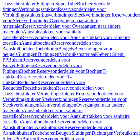
Toezichtsstukken
Fittingen SuperTube
Bochten
Speciale
fittingen
Verbindingsstukken
Reserveonderdelen voor
Verbindingsstukken
Lasverbindingen
Steekverbindingen
Reserveonder
voor Steekverbindingen
Overgangen naar andere
materialen
Reserveonderdelen voor Overgangen naar andere
materialen
Aansluitstukken voor sanitaire
toestellen
Reserveonderdelen voor Aansluitstukken voor sanitaire
toestellen
Aansluitbochten
Reserveonderdelen voor
Aansluitbochten
Toebehoren
Beugels
Bevestigingen voor
beugels
Sluitingen
Dichtingen
Verbruiksmateriaal
Geberit Silent-
PP
Buizen
Reserveonderdelen voor
Buizen
Fittingen
Reserveonderdelen voor
Fittingen
Bochten
Reserveonderdelen voor Bochten
T-
stukken
Reserveonderdelen voor T-
stukken
Reducties
Reserveonderdelen voor
Reducties
Toezichtsstukken
Reserveonderdelen voor
Toezichtsstukken
Verbindingsstukken
Reserveonderdelen voor
Verbindingsstukken
Steekverbindingen
Reserveonderdelen voor
Steekverbindingen
Klemverbindingen
Overgangen naar andere
materialen
Aansluitstukken voor sanitaire
toestellen
Reserveonderdelen voor Aansluitstukken voor sanitaire
toestellen
Aansluitbochten
Reserveonderdelen voor
Aansluitbochten
Aansluitbuizen
Reserveonderdelen voor
Aansluitbuizen
Toebehoren
Beugels
Sluitingen
Dichtingen
Verbruiksmat
Silent-Pro
Buizen
Reserveonderdelen voor