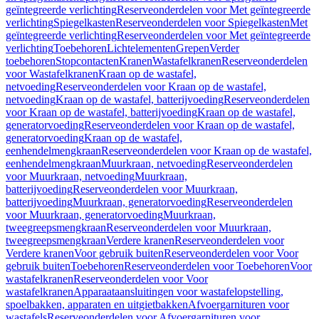
geïntegreerde verlichting
Reserveonderdelen voor Met geïntegreerde
verlichting
Spiegelkasten
Reserveonderdelen voor Spiegelkasten
Met
geïntegreerde verlichting
Reserveonderdelen voor Met geïntegreerde
verlichting
Toebehoren
Lichtelementen
Grepen
Verder
toebehoren
Stopcontacten
Kranen
Wastafelkranen
Reserveonderdelen
voor Wastafelkranen
Kraan op de wastafel,
netvoeding
Reserveonderdelen voor Kraan op de wastafel,
netvoeding
Kraan op de wastafel, batterijvoeding
Reserveonderdelen
voor Kraan op de wastafel, batterijvoeding
Kraan op de wastafel,
generatorvoeding
Reserveonderdelen voor Kraan op de wastafel,
generatorvoeding
Kraan op de wastafel,
eenhendelmengkraan
Reserveonderdelen voor Kraan op de wastafel,
eenhendelmengkraan
Muurkraan, netvoeding
Reserveonderdelen
voor Muurkraan, netvoeding
Muurkraan,
batterijvoeding
Reserveonderdelen voor Muurkraan,
batterijvoeding
Muurkraan, generatorvoeding
Reserveonderdelen
voor Muurkraan, generatorvoeding
Muurkraan,
tweegreepsmengkraan
Reserveonderdelen voor Muurkraan,
tweegreepsmengkraan
Verdere kranen
Reserveonderdelen voor
Verdere kranen
Voor gebruik buiten
Reserveonderdelen voor Voor
gebruik buiten
Toebehoren
Reserveonderdelen voor Toebehoren
Voor
wastafelkranen
Reserveonderdelen voor Voor
wastafelkranen
Apparaataansluitingen voor wastafelopstelling,
spoelbakken, apparaten en uitgietbakken
Afvoergarnituren voor
wastafels
Reserveonderdelen voor Afvoergarnituren voor