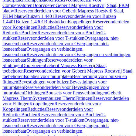
Compensatoren
Doorvoeren
Geberit Mapress Roestvrij Staal, FKM
blauw
Reserveonderdelen voor Geberit Mapress Roestvrij Staal,
FKM blauw
Buizen 1.4401
Reserveonderdelen voor Buizen
1.4401
Buizen 1.4301
Buisstukken
Koppelingen
Reserveonderdelen
voor Koppelingen
Reducties
Reserveonderdelen voor
Reducties
Bochten
Reserveonderdelen voor Bochten
T-
stukken
Reserveonderdelen voor T-stukken
Overgangen, niet-
losneembaar
Reserveonderdelen voor Overgangen, niet-
losneembaar
Overgangen en verbindingen,
losneembaar
Reserveonderdelen voor Overgangen en verbindingen,
losneembaar
Sluitingen
Reserveonderdelen voor
Sluitingen
Doorvoeren
Geberit Mapress Roestvrij Staal,
toebehoren
Reserveonderdelen voor Geberit Mapress Roestvrij Staal,
toebehoren
Isolaties voor muurplaten
Bescherming voor buizen en
fittingen
Bevestigingen voor buizen
Bevestigingen voor
muurplaten
Reserveonderdelen voor Bevestigingen voor
muurplaten
Dichtingen
Boutsets voor flensverbindingen
Geberit
Mapress Therm
Systeembuizen Therm
Fittingen
Reserveonderdelen
voor Fittingen
Koppelingen
Reserveonderdelen voor
Koppelingen
Reducties
Reserveonderdelen voor
Reducties
Bochten
Reserveonderdelen voor Bochten
T-
stukken
Reserveonderdelen voor T-stukken
Overgangen, niet-
losneembaar
Reserveonderdelen voor Overgangen, niet-
losneembaar
Overgangen en verbindingen,