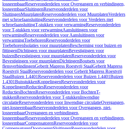
losneembaar
Reserveonderdelen voor Overgangen en verbindingen,
losneembaar
Sluitingen
Reserveonderdelen voor
Sluitingen
Muurplaten
Reserveonderdelen voor Muurplaten
Verdelers
met schroefaansluiting
Reserveonderdelen voor Verdelers met
schroefaansluiting
T-stukken voor verwarming
Reserveonderdelen
voor T-stukken voor verwarming
Aansluitingen voor
verwarming
Reserveonderdelen voor Aansluitingen voor
verwarming
Toebehoren
Reserveonderdelen voor
Toebehoren
Isolaties voor muurplaten
Bescherming voor buizen en
fittingen
Dichtingen voor muurplaten
Bevestigingen voor
buizen
Bevestigingen voor muurplaten
Reserveonderdelen voor
Bevestigingen voor muurplaten
Dichtingen
Boutsets voor
flensverbindingen
Geberit Mapress Roestvrij Staal
Geberit Mapress
Roestvrij Staal
Reserveonderdelen voor Geberit Mapress Roestvrij
Staal
Buizen 1.4401
Reserveonderdelen voor Buizen 1.4401
Buizen
1.4301
Buisstukken
Koppelingen
Reserveonderdelen voor
Koppelingen
Reducties
Reserveonderdelen voor
Reducties
Bochten
Reserveonderdelen voor Bochten
T-
stukken
Reserveonderdelen voor T-stukken
Inwendige
circulatie
Reserveonderdelen voor Inwendige circulatie
Overgangen,
niet-losneembaar
Reserveonderdelen voor Overgangen, niet-
losneembaar
Overgangen en verbindingen,
losneembaar
Reserveonderdelen voor Overgangen en verbindingen,
losneembaar
Compensatoren
Reserveonderdelen voor
Compensatoren
Doorvoeren
Sluitingen
Reserveonderdelen voor