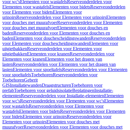
voor wc's
Elementen voor wastafels
Reserveonderdelen voor
Elementen voor wastafels
Elementen voor bidets
Reserveonderdelen
voor Elementen voor bidets
Elementen voor
urinoirs
Reserveonderdelen voor Elementen voor urinoirs
Elementen
voor douches met muurafvoer
Reserveonderdelen voor Elementen
voor douches met muurafvoer
Elementen voor douches en
baden
Reserveonderdelen voor Elementen voor douches en
baden
Elementen voor douchescheidingswanden
Reserveonderdelen
voor Elementen voor douchescheidingswanden
Elementen voor
uitgietbakken
Reserveonderdelen voor Elementen voor
uitgietbakken
Elementen voor kranen
Reserveonderdelen voor
Elementen voor kranen
Elementen voor het dragen van
lasten
Reserveonderdelen voor Elementen voor het dragen van
lasten
Elementen voor spoeltafels
Reserveonderdelen voor Elementen
voor spoeltafels
Toebehoren
Reserveonderdelen voor
Toebehoren
Geberit
GIS
Installatiewanden
Draagstructuren
Toebehoren voor
prefab
Toebehoren voor geluidsisolatie
Beplatingen
Installatie-
elementen
Reserveonderdelen voor Installatie-elementen
Elementen
voor wc's
Reserveonderdelen voor Elementen voor wc's
Elementen
voor wastafels
Reserveonderdelen voor Elementen voor
wastafels
Elementen voor bidets
Reserveonderdelen voor Elementen
voor bidets
Elementen voor urinoirs
Reserveonderdelen voor
Elementen voor urinoirs
Elementen voor douches met
muurafvoer
Reserveonderdelen voor Elementen voor douches met