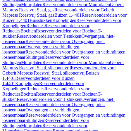
Sluitingen
Muurplaten
Reserveonderdelen voor Muurplaten
Geberit
Mapress Roestvrij Staal, gas
Reserveonderdelen voor Geberit
Mapress Roestvrij Staal, gas
Buizen 1.4401
Reserveonderdelen voor
Buizen 1.4401
Buisstukken
Koppelingen
Reserveonderdelen voor
Koppelingen
Reducties
Reserveonderdelen voor
Reducties
Bochten
Reserveonderdelen voor Bochten
T-
stukken
Reserveonderdelen voor T-stukken
Overgangen, niet-
losneembaar
Reserveonderdelen voor Overgangen, niet-
losneembaar
Overgangen en verbindingen,
losneembaar
Reserveonderdelen voor Overgangen en verbindingen,
losneembaar
Sluitingen
Reserveonderdelen voor
Sluitingen
Muurplaten
Reserveonderdelen voor Muurplaten
Geberit
Mapress Roestvrij Staal, siliconenvrij
Reserveonderdelen voor
Geberit Mapress Roestvrij Staal, siliconenvrij
Buizen
1.4401
Reserveonderdelen voor Buizen
1.4401
Koppelingen
Reserveonderdelen voor
Koppelingen
Reducties
Reserveonderdelen voor
Reducties
Bochten
Reserveonderdelen voor Bochten
T-
stukken
Reserveonderdelen voor T-stukken
Overgangen, niet-
losneembaar
Reserveonderdelen voor Overgangen, niet-
losneembaar
Overgangen en verbindingen,
losneembaar
Reserveonderdelen voor Overgangen en verbindingen,
losneembaar
Sluitingen
Reserveonderdelen voor
Sluitingen
Muurplaten
Reserveonderdelen voor
Muurplaten
Compensatoren
Reserveonderdelen voor