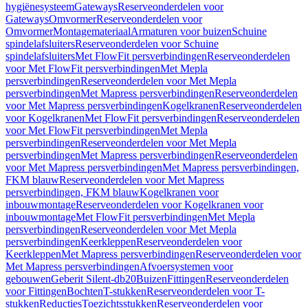
hygiënesysteem
Gateways
Reserveonderdelen voor
Gateways
Omvormer
Reserveonderdelen voor
Omvormer
Montagemateriaal
Armaturen voor buizen
Schuine
spindelafsluiters
Reserveonderdelen voor Schuine
spindelafsluiters
Met FlowFit persverbindingen
Reserveonderdelen
voor Met FlowFit persverbindingen
Met Mepla
persverbindingen
Reserveonderdelen voor Met Mepla
persverbindingen
Met Mapress persverbindingen
Reserveonderdelen
voor Met Mapress persverbindingen
Kogelkranen
Reserveonderdelen
voor Kogelkranen
Met FlowFit persverbindingen
Reserveonderdelen
voor Met FlowFit persverbindingen
Met Mepla
persverbindingen
Reserveonderdelen voor Met Mepla
persverbindingen
Met Mapress persverbindingen
Reserveonderdelen
voor Met Mapress persverbindingen
Met Mapress persverbindingen,
FKM blauw
Reserveonderdelen voor Met Mapress
persverbindingen, FKM blauw
Kogelkranen voor
inbouwmontage
Reserveonderdelen voor Kogelkranen voor
inbouwmontage
Met FlowFit persverbindingen
Met Mepla
persverbindingen
Reserveonderdelen voor Met Mepla
persverbindingen
Keerkleppen
Reserveonderdelen voor
Keerkleppen
Met Mapress persverbindingen
Reserveonderdelen voor
Met Mapress persverbindingen
Afvoersystemen voor
gebouwen
Geberit Silent-db20
Buizen
Fittingen
Reserveonderdelen
voor Fittingen
Bochten
T-stukken
Reserveonderdelen voor T-
stukken
Reducties
Toezichtsstukken
Reserveonderdelen voor