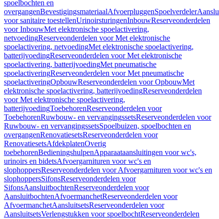
spoelbochten en
overgangen
Bevestigingsmateriaal
Afvoerpluggen
Spoelverdeler
Aanslu
voor sanitaire toestellen
Urinoirsturingen
Inbouw
Reserveonderdelen
voor Inbouw
Met elektronische spoelactivering,
netvoeding
Reserveonderdelen voor Met elektronische
spoelactivering, netvoeding
Met elektronische spoelactivering,
batterijvoeding
Reserveonderdelen voor Met elektronische
spoelactivering, batterijvoeding
Met pneumatische
spoelactivering
Reserveonderdelen voor Met pneumatische
spoelactivering
Opbouw
Reserveonderdelen voor Opbouw
Met
elektronische spoelactivering, batterijvoeding
Reserveonderdelen
voor Met elektronische spoelactivering,
batterijvoeding
Toebehoren
Reserveonderdelen voor
Toebehoren
Ruwbouw- en vervangingssets
Reserveonderdelen voor
Ruwbouw- en vervangingssets
Spoelbuizen, spoelbochten en
overgangen
Renovatiesets
Reserveonderdelen voor
Renovatiesets
Afdekplaten
Overig
toebehoren
Bedieningshulpen
Apparaataansluitingen voor wc's,
urinoirs en bidets
Afvoergarnituren voor wc's en
slophoppers
Reserveonderdelen voor Afvoergarnituren voor wc's en
slophoppers
Sifons
Reserveonderdelen voor
Sifons
Aansluitbochten
Reserveonderdelen voor
Aansluitbochten
Afvoermanchet
Reserveonderdelen voor
Afvoermanchet
Aansluitsets
Reserveonderdelen voor
Aansluitsets
Verlengstukken voor spoelbocht
Reserveonderdelen