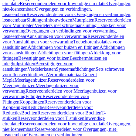
circulatie
Reserveonderdelen voor Inwendige circulatie
Overgangen,
niet-losneembaar
Overgangen en verbindingen,
losneembaar
Reserveonderdelen voor Overgangen en verbindingen,
losneembaar
Sluitingen
Inbouwdozen
Muurplaten
Reserveonderdelen
voor Muurplaten
Verdelers met schroefaansluiting
T-stukken voor
verwarming
Overgangen en verbindingen voor verwarming,
losneembaar
Aansluitingen voor verwarming
Reserveonderdelen
voor Aansluitingen voor verwarming
Toebehoren
Isolaties voor
aansluitingen
Afdichtingen voor buizen en fittingen
Afdichtingen
voor aansluitingen
Afdichtingen voor fittingen
Afdekking voor
fittingen
Bevestigingen voor buizen
Beschermbuizen en
inleghulpstukken
Bevestigingen voor
aansluitingen
Verdelerkasten
Systeemafdichtingen
Sets schroeven
voor flensverbindingen
Verbruiksmateriaal
Geberit
Mepla
Meerlagenbuizen
Reserveonderdelen voor
Meerlagenbuizen
Meerlagenbuizen voor
verwarming
Reserveonderdelen voor Meerlagenbuizen voor
verwarming
Fittingen
Reserveonderdelen voor
Fittingen
Koppelingen
Reserveonderdelen voor
Koppelingen
Reducties
Reserveonderdelen voor
Reducties
Bochten
Reserveonderdelen voor Bochten
T-
stukken
Reserveonderdelen voor T-stukken
Inwendige
circulatie
Reserveonderdelen voor Inwendige circulatie
Overgangen,
niet-losneembaar
Reserveonderdelen voor Overgangen, niet-
losneembaar
Overgangen en verbindingen,