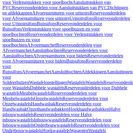
voor Verlengstukken voor spoelbocht
Aansluitstukken van
PVC
Reserveonderdelen voor Aansluitstukken van PVC
Dichtingen
en afdekkappen
Afvoergarnituren voor urinoirs
Reserveonderdelen
voor Afvoergarnituren voor urinoirs
Urinoirsifons
Reserveonderdelen
voor Urinoirsifons
Buissifons
Reserveonderdelen voor
Buissifons
Verlengstukken voor spoelbuizen en voor
spoelbochten
Reserveonderdelen voor Verlengstukken voor
spoelbuizen en voor
spoelbochten
Afvoermanchet
Reserveonderdelen voor
Afvoermanchet
Aansluitbochten
Reserveonderdelen voor
Aansluitbochten
Afvoergarnituren voor bidets
Reserveonderdelen
voor Afvoergarnituren voor bidets
Buissifons
Reserveonderdelen
voor
Buissifons
Afvoermanchet
Aansluitbochten
Afdekkingen
Aansluitingen
voor
Soldeerhulzen
Wastafelopstellingen
Wastafels
Wastafels
Reserveonderde
voor Wastafels
Dubbele wastafels
Reserveonderdelen voor Dubbele
wastafels
Meubelwastafels
Reserveonderdelen voor
Meubelwastafels
Opzetwastafels
Reserveonderdelen voor
Opzetwastafels
Handwasbak
Reserveonderdelen voor
Handwasbak
Opzethandwasbakken
Hoekhandwasbakken
Halve
inbouwwastafels
Reserveonderdelen voor Halve
inbouwwastafels
Inbouwwastafels
Reserveonderdelen voor
Inbouwwastafels
Onderbouwwastafels
Reserveonderdelen voor
Onderbouwwastafels
Hoekwastafels
Wasgoten
Wastafels