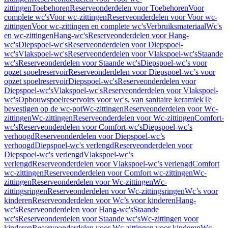
zittingen
Toebehoren
Reserveonderdelen voor Toebehoren
Voor
complete wc's
Voor wc-zittingen
Reserveonderdelen voor Voor wc-
zittingen
Voor wc-zittingen en complete wc's
Verbruiksmateriaal
Wc's
en wc-zittingen
Hang-wc's
Reserveonderdelen voor Hang-
wc's
Diepspoel-wc's
Reserveonderdelen voor Diepspoel-
wc's
Vlakspoel-wc's
Reserveonderdelen voor Vlakspoel-wc's
Staande
wc's
Reserveonderdelen voor Staande wc's
Diepspoel-wc’s voor
opzet spoelreservoir
Reserveonderdelen voor Diepspoel-wc’s voor
opzet spoelreservoir
Diepspoel-wc's
Reserveonderdelen voor
Diepspoel-wc's
Vlakspoel-wc's
Reserveonderdelen voor Vlakspoel-
wc's
Opbouwspoelreservoirs voor wc's, van sanitaire keramiek
Te
bevestigen op de wc-pot
Wc-zittingen
Reserveonderdelen voor Wc-
zittingen
Wc-zittingen
Reserveonderdelen voor Wc-zittingen
Comfort-
wc's
Reserveonderdelen voor Comfort-wc's
Diepspoel-wc’s
verhoogd
Reserveonderdelen voor Diepspoel-wc’s
verhoogd
Diepspoel-wc's verlengd
Reserveonderdelen voor
Diepspoel-wc's verlengd
Vlakspoel-wc’s
verlengd
Reserveonderdelen voor Vlakspoel-wc’s verlengd
Comfort
wc-zittingen
Reserveonderdelen voor Comfort wc-zittingen
Wc-
zittingen
Reserveonderdelen voor Wc-zittingen
Wc-
zittingsringen
Reserveonderdelen voor Wc-zittingsringen
Wc’s voor
kinderen
Reserveonderdelen voor Wc’s voor kinderen
Hang-
wc's
Reserveonderdelen voor Hang-wc's
Staande
wc's
Reserveonderdelen voor Staande wc's
Wc-zittingen voor
kinderen
Reserveonderdelen voor Wc-zittingen voor kinderen
Wc-