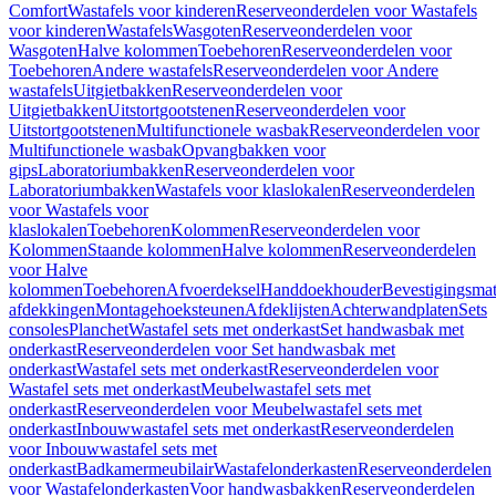
Comfort
Wastafels voor kinderen
Reserveonderdelen voor Wastafels
voor kinderen
Wastafels
Wasgoten
Reserveonderdelen voor
Wasgoten
Halve kolommen
Toebehoren
Reserveonderdelen voor
Toebehoren
Andere wastafels
Reserveonderdelen voor Andere
wastafels
Uitgietbakken
Reserveonderdelen voor
Uitgietbakken
Uitstortgootstenen
Reserveonderdelen voor
Uitstortgootstenen
Multifunctionele wasbak
Reserveonderdelen voor
Multifunctionele wasbak
Opvangbakken voor
gips
Laboratoriumbakken
Reserveonderdelen voor
Laboratoriumbakken
Wastafels voor klaslokalen
Reserveonderdelen
voor Wastafels voor
klaslokalen
Toebehoren
Kolommen
Reserveonderdelen voor
Kolommen
Staande kolommen
Halve kolommen
Reserveonderdelen
voor Halve
kolommen
Toebehoren
Afvoerdeksel
Handdoekhouder
Bevestigingsmat
afdekkingen
Montagehoeksteunen
Afdeklijsten
Achterwandplaten
Sets
consoles
Planchet
Wastafel sets met onderkast
Set handwasbak met
onderkast
Reserveonderdelen voor Set handwasbak met
onderkast
Wastafel sets met onderkast
Reserveonderdelen voor
Wastafel sets met onderkast
Meubelwastafel sets met
onderkast
Reserveonderdelen voor Meubelwastafel sets met
onderkast
Inbouwwastafel sets met onderkast
Reserveonderdelen
voor Inbouwwastafel sets met
onderkast
Badkamermeubilair
Wastafelonderkasten
Reserveonderdelen
voor Wastafelonderkasten
Voor handwasbakken
Reserveonderdelen