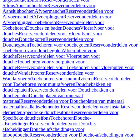
Sifons
Aansluitbochten
Reserveonderdelen voor
Aansluitbochten
Afvoermanchet
Reserveonderdelen voor
Afvoermanchet
Afvoerpluggen
Reserveonderdelen voor
Afvoerpluggen
Toebehoren
Reserveonderdelen voor
Toebehoren
Douches en baden
Douches
Vloerafvoer voor
douches
Reserveonderdelen voor Vloerafvoer voor
douches
Douchegoten
Reserveonderdelen voor
Douchegoten
Toebehoren voor douchegoten
Reserveonderdelen voor
Toebehoren voor douchegoten
Vloerputten voor
douche
Reserveonderdelen voor Vloerputten voor
douche
Toebehoren voor vloerputten voor
douche
Reserveonderdelen voor Toebehoren voor vloerputten voor
douche
Wandafvoeren
Reserveonderdelen voor
Wandafvoeren
Toebehoren voor muurafvoeren
Reserveonderdelen
voor Toebehoren voor muurafvoeren
Douchebakken en
doucheplaten
Reserveonderdelen voor Douchebakken en
doucheplaten
Doucheplaten van mineraal
materiaal
Reserveonderdelen voor Doucheplaten van mineraal
materiaal
Installatie-elementen
Reserveonderdelen voor Installatie-
elementen
Specifieke douchesifons
Reserveonderdelen voor
Specifieke douchesifons
Toebehoren
Douche-
afscheidingen
Reserveonderdelen voor Douche-
afscheidingen
Douche-afscheidingen voor
inloopdouche
Reserveonderdelen voor Douche-afscheidingen voor