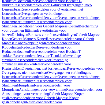
Reducties
Bochten
Reserveonderdelen voor Bochten
T-
stukken
Reserveonderdelen voor T-stukken
Overgangen, niet-
losneembaar
Reserveonderdelen voor Overgangen, niet-
losneembaar
Overgangen en verbindingen,
losneembaar
Reserveonderdelen voor Overgangen en verbindingen,
losneembaar
Sluitingen
Reserveonderdelen voor
Sluitingen
Toebehoren voor Geberit Mapress C-staal
Bescherming
voor buizen en fittingen
Bevestigingen voor
buizen
Dichtingen
Boutsets voor flensverbindingen
Geberit Mapress
Koper
Geberit Mapress Koper
Reserveonderdelen voor Geberit
Mapress Koper
Koppelingen
Reserveonderdelen voor
Koppelingen
Reducties
Reserveonderdelen voor
Reducties
Bochten
Reserveonderdelen voor Bochten
T-
stukken
Reserveonderdelen voor T-stukken
Inwendige
circulatie
Reserveonderdelen voor Inwendige
circulatie
Kruisstukken
Reserveonderdelen voor
Kruisstukken
Overgangen, niet-losneembaar
Reserveonderdelen voor
Overgangen, niet-losneembaar
Overgangen en verbindingen,
losneembaar
Reserveonderdelen voor Overgangen en verbindingen,
losneembaar
Sluitingen
Reserveonderdelen voor
Sluitingen
Muurplaten
Reserveonderdelen voor
Muurplaten
Aansluitingen voor verwarming
Reserveonderdelen voor
Aansluitingen voor verwarming
Geberit Mapress Koper,
gas
Reserveonderdelen voor Geberit Mapress Koper,
gas
Koppelingen
Reserveonderdelen voor