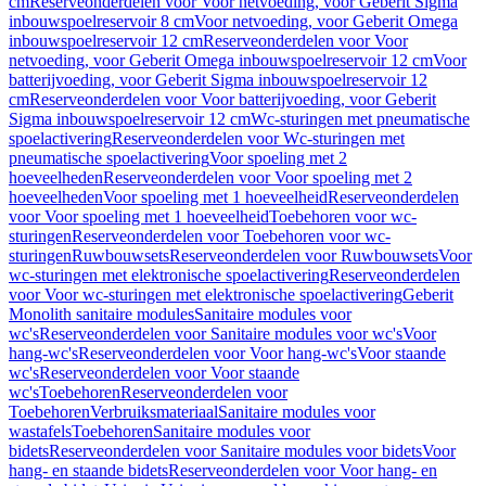
cm
Reserveonderdelen voor Voor netvoeding, voor Geberit Sigma
inbouwspoelreservoir 8 cm
Voor netvoeding, voor Geberit Omega
inbouwspoelreservoir 12 cm
Reserveonderdelen voor Voor
netvoeding, voor Geberit Omega inbouwspoelreservoir 12 cm
Voor
batterijvoeding, voor Geberit Sigma inbouwspoelreservoir 12
cm
Reserveonderdelen voor Voor batterijvoeding, voor Geberit
Sigma inbouwspoelreservoir 12 cm
Wc-sturingen met pneumatische
spoelactivering
Reserveonderdelen voor Wc-sturingen met
pneumatische spoelactivering
Voor spoeling met 2
hoeveelheden
Reserveonderdelen voor Voor spoeling met 2
hoeveelheden
Voor spoeling met 1 hoeveelheid
Reserveonderdelen
voor Voor spoeling met 1 hoeveelheid
Toebehoren voor wc-
sturingen
Reserveonderdelen voor Toebehoren voor wc-
sturingen
Ruwbouwsets
Reserveonderdelen voor Ruwbouwsets
Voor
wc-sturingen met elektronische spoelactivering
Reserveonderdelen
voor Voor wc-sturingen met elektronische spoelactivering
Geberit
Monolith sanitaire modules
Sanitaire modules voor
wc's
Reserveonderdelen voor Sanitaire modules voor wc's
Voor
hang-wc's
Reserveonderdelen voor Voor hang-wc's
Voor staande
wc's
Reserveonderdelen voor Voor staande
wc's
Toebehoren
Reserveonderdelen voor
Toebehoren
Verbruiksmateriaal
Sanitaire modules voor
wastafels
Toebehoren
Sanitaire modules voor
bidets
Reserveonderdelen voor Sanitaire modules voor bidets
Voor
hang- en staande bidets
Reserveonderdelen voor Voor hang- en