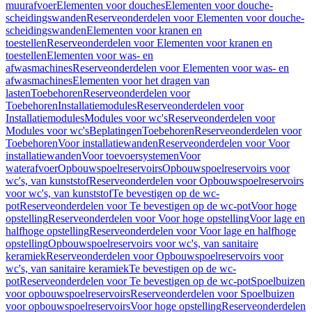
muurafvoer
Elementen voor douches
Elementen voor douche-
scheidingswanden
Reserveonderdelen voor Elementen voor douche-
scheidingswanden
Elementen voor kranen en
toestellen
Reserveonderdelen voor Elementen voor kranen en
toestellen
Elementen voor was- en
afwasmachines
Reserveonderdelen voor Elementen voor was- en
afwasmachines
Elementen voor het dragen van
lasten
Toebehoren
Reserveonderdelen voor
Toebehoren
Installatiemodules
Reserveonderdelen voor
Installatiemodules
Modules voor wc's
Reserveonderdelen voor
Modules voor wc's
Beplatingen
Toebehoren
Reserveonderdelen voor
Toebehoren
Voor installatiewanden
Reserveonderdelen voor Voor
installatiewanden
Voor toevoersystemen
Voor
waterafvoer
Opbouwspoelreservoirs
Opbouwspoelreservoirs voor
wc's, van kunststof
Reserveonderdelen voor Opbouwspoelreservoirs
voor wc's, van kunststof
Te bevestigen op de wc-
pot
Reserveonderdelen voor Te bevestigen op de wc-pot
Voor hoge
opstelling
Reserveonderdelen voor Voor hoge opstelling
Voor lage en
halfhoge opstelling
Reserveonderdelen voor Voor lage en halfhoge
opstelling
Opbouwspoelreservoirs voor wc's, van sanitaire
keramiek
Reserveonderdelen voor Opbouwspoelreservoirs voor
wc's, van sanitaire keramiek
Te bevestigen op de wc-
pot
Reserveonderdelen voor Te bevestigen op de wc-pot
Spoelbuizen
voor opbouwspoelreservoirs
Reserveonderdelen voor Spoelbuizen
voor opbouwspoelreservoirs
Voor hoge opstelling
Reserveonderdelen