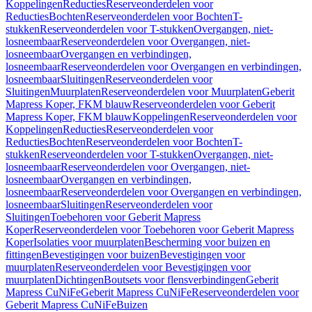
Koppelingen
Reducties
Reserveonderdelen voor
Reducties
Bochten
Reserveonderdelen voor Bochten
T-
stukken
Reserveonderdelen voor T-stukken
Overgangen, niet-
losneembaar
Reserveonderdelen voor Overgangen, niet-
losneembaar
Overgangen en verbindingen,
losneembaar
Reserveonderdelen voor Overgangen en verbindingen,
losneembaar
Sluitingen
Reserveonderdelen voor
Sluitingen
Muurplaten
Reserveonderdelen voor Muurplaten
Geberit
Mapress Koper, FKM blauw
Reserveonderdelen voor Geberit
Mapress Koper, FKM blauw
Koppelingen
Reserveonderdelen voor
Koppelingen
Reducties
Reserveonderdelen voor
Reducties
Bochten
Reserveonderdelen voor Bochten
T-
stukken
Reserveonderdelen voor T-stukken
Overgangen, niet-
losneembaar
Reserveonderdelen voor Overgangen, niet-
losneembaar
Overgangen en verbindingen,
losneembaar
Reserveonderdelen voor Overgangen en verbindingen,
losneembaar
Sluitingen
Reserveonderdelen voor
Sluitingen
Toebehoren voor Geberit Mapress
Koper
Reserveonderdelen voor Toebehoren voor Geberit Mapress
Koper
Isolaties voor muurplaten
Bescherming voor buizen en
fittingen
Bevestigingen voor buizen
Bevestigingen voor
muurplaten
Reserveonderdelen voor Bevestigingen voor
muurplaten
Dichtingen
Boutsets voor flensverbindingen
Geberit
Mapress CuNiFe
Geberit Mapress CuNiFe
Reserveonderdelen voor
Geberit Mapress CuNiFe
Buizen