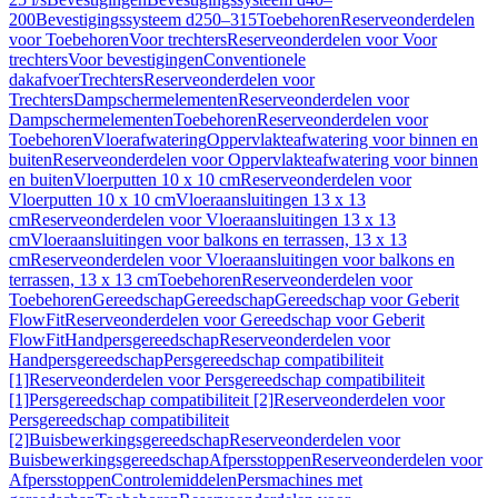
200
Bevestigingssysteem d250–315
Toebehoren
Reserveonderdelen
voor Toebehoren
Voor trechters
Reserveonderdelen voor Voor
trechters
Voor bevestigingen
Conventionele
dakafvoer
Trechters
Reserveonderdelen voor
Trechters
Dampschermelementen
Reserveonderdelen voor
Dampschermelementen
Toebehoren
Reserveonderdelen voor
Toebehoren
Vloerafwatering
Oppervlakteafwatering voor binnen en
buiten
Reserveonderdelen voor Oppervlakteafwatering voor binnen
en buiten
Vloerputten 10 x 10 cm
Reserveonderdelen voor
Vloerputten 10 x 10 cm
Vloeraansluitingen 13 x 13
cm
Reserveonderdelen voor Vloeraansluitingen 13 x 13
cm
Vloeraansluitingen voor balkons en terrassen, 13 x 13
cm
Reserveonderdelen voor Vloeraansluitingen voor balkons en
terrassen, 13 x 13 cm
Toebehoren
Reserveonderdelen voor
Toebehoren
Gereedschap
Gereedschap
Gereedschap voor Geberit
FlowFit
Reserveonderdelen voor Gereedschap voor Geberit
FlowFit
Handpersgereedschap
Reserveonderdelen voor
Handpersgereedschap
Persgereedschap compatibiliteit
[1]
Reserveonderdelen voor Persgereedschap compatibiliteit
[1]
Persgereedschap compatibiliteit [2]
Reserveonderdelen voor
Persgereedschap compatibiliteit
[2]
Buisbewerkingsgereedschap
Reserveonderdelen voor
Buisbewerkingsgereedschap
Afpersstoppen
Reserveonderdelen voor
Afpersstoppen
Controlemiddelen
Persmachines met