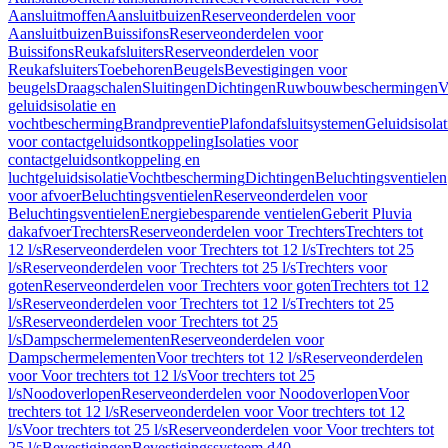
Aansluitmoffen
Aansluitbuizen
Reserveonderdelen voor
Aansluitbuizen
Buissifons
Reserveonderdelen voor
Buissifons
Reukafsluiters
Reserveonderdelen voor
Reukafsluiters
Toebehoren
Beugels
Bevestigingen voor
beugels
Draagschalen
Sluitingen
Dichtingen
Ruwbouwbeschermingen
V
geluidsisolatie en
vochtbescherming
Brandpreventie
Plafondafsluitsystemen
Geluidsisolat
voor contactgeluidsontkoppeling
Isolaties voor
contactgeluidsontkoppeling en
luchtgeluidsisolatie
Vochtbescherming
Dichtingen
Beluchtingsventielen
voor afvoer
Beluchtingsventielen
Reserveonderdelen voor
Beluchtingsventielen
Energiebesparende ventielen
Geberit Pluvia
dakafvoer
Trechters
Reserveonderdelen voor Trechters
Trechters tot
12 l/s
Reserveonderdelen voor Trechters tot 12 l/s
Trechters tot 25
l/s
Reserveonderdelen voor Trechters tot 25 l/s
Trechters voor
goten
Reserveonderdelen voor Trechters voor goten
Trechters tot 12
l/s
Reserveonderdelen voor Trechters tot 12 l/s
Trechters tot 25
l/s
Reserveonderdelen voor Trechters tot 25
l/s
Dampschermelementen
Reserveonderdelen voor
Dampschermelementen
Voor trechters tot 12 l/s
Reserveonderdelen
voor Voor trechters tot 12 l/s
Voor trechters tot 25
l/s
Noodoverlopen
Reserveonderdelen voor Noodoverlopen
Voor
trechters tot 12 l/s
Reserveonderdelen voor Voor trechters tot 12
l/s
Voor trechters tot 25 l/s
Reserveonderdelen voor Voor trechters tot
25 l/s
Bevestigingen
Bevestigingssysteem d40–