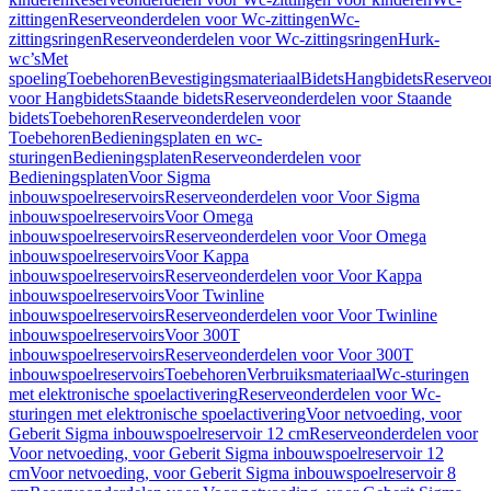
zittingen
Reserveonderdelen voor Wc-zittingen
Wc-
zittingsringen
Reserveonderdelen voor Wc-zittingsringen
Hurk-
wc’s
Met
spoeling
Toebehoren
Bevestigingsmateriaal
Bidets
Hangbidets
Reserveo
voor Hangbidets
Staande bidets
Reserveonderdelen voor Staande
bidets
Toebehoren
Reserveonderdelen voor
Toebehoren
Bedieningsplaten en wc-
sturingen
Bedieningsplaten
Reserveonderdelen voor
Bedieningsplaten
Voor Sigma
inbouwspoelreservoirs
Reserveonderdelen voor Voor Sigma
inbouwspoelreservoirs
Voor Omega
inbouwspoelreservoirs
Reserveonderdelen voor Voor Omega
inbouwspoelreservoirs
Voor Kappa
inbouwspoelreservoirs
Reserveonderdelen voor Voor Kappa
inbouwspoelreservoirs
Voor Twinline
inbouwspoelreservoirs
Reserveonderdelen voor Voor Twinline
inbouwspoelreservoirs
Voor 300T
inbouwspoelreservoirs
Reserveonderdelen voor Voor 300T
inbouwspoelreservoirs
Toebehoren
Verbruiksmateriaal
Wc-sturingen
met elektronische spoelactivering
Reserveonderdelen voor Wc-
sturingen met elektronische spoelactivering
Voor netvoeding, voor
Geberit Sigma inbouwspoelreservoir 12 cm
Reserveonderdelen voor
Voor netvoeding, voor Geberit Sigma inbouwspoelreservoir 12
cm
Voor netvoeding, voor Geberit Sigma inbouwspoelreservoir 8