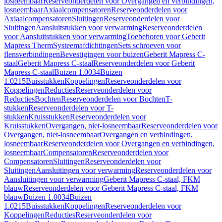
losneembaar
Reserveonderdelen voor Overgangen en verbindingen,
losneembaar
Axiaalcompensatoren
Reserveonderdelen voor
Axiaalcompensatoren
Sluitingen
Reserveonderdelen voor
Sluitingen
Aansluitstukken voor verwarming
Reserveonderdelen
voor Aansluitstukken voor verwarming
Toebehoren voor Geberit
Mapress Therm
Systeemafdichtingen
Sets schroeven voor
flensverbindingen
Bevestigingen voor buizen
Geberit Mapress C-
staal
Geberit Mapress C-staal
Reserveonderdelen voor Geberit
Mapress C-staal
Buizen 1.0034
Buizen
1.0215
Buisstukken
Koppelingen
Reserveonderdelen voor
Koppelingen
Reducties
Reserveonderdelen voor
Reducties
Bochten
Reserveonderdelen voor Bochten
T-
stukken
Reserveonderdelen voor T-
stukken
Kruisstukken
Reserveonderdelen voor
Kruisstukken
Overgangen, niet-losneembaar
Reserveonderdelen voor
Overgangen, niet-losneembaar
Overgangen en verbindingen,
losneembaar
Reserveonderdelen voor Overgangen en verbindingen,
losneembaar
Compensatoren
Reserveonderdelen voor
Compensatoren
Sluitingen
Reserveonderdelen voor
Sluitingen
Aansluitingen voor verwarming
Reserveonderdelen voor
Aansluitingen voor verwarming
Geberit Mapress C-staal, FKM
blauw
Reserveonderdelen voor Geberit Mapress C-staal, FKM
blauw
Buizen 1.0034
Buizen
1.0215
Buisstukken
Koppelingen
Reserveonderdelen voor
Koppelingen
Reducties
Reserveonderdelen voor