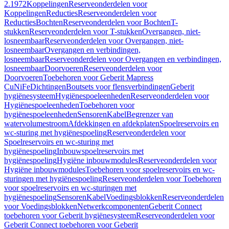
2.1972
Koppelingen
Reserveonderdelen voor
Koppelingen
Reducties
Reserveonderdelen voor
Reducties
Bochten
Reserveonderdelen voor Bochten
T-
stukken
Reserveonderdelen voor T-stukken
Overgangen, niet-
losneembaar
Reserveonderdelen voor Overgangen, niet-
losneembaar
Overgangen en verbindingen,
losneembaar
Reserveonderdelen voor Overgangen en verbindingen,
losneembaar
Doorvoeren
Reserveonderdelen voor
Doorvoeren
Toebehoren voor Geberit Mapress
CuNiFe
Dichtingen
Boutsets voor flensverbindingen
Geberit
hygiënesysteem
Hygiënespoeleenheden
Reserveonderdelen voor
Hygiënespoeleenheden
Toebehoren voor
hygiënespoeleenheden
Sensoren
Kabel
Begrenzer van
watervolumestroom
Afdekkingen en afdekplaten
Spoelreservoirs en
wc-sturing met hygiënespoeling
Reserveonderdelen voor
Spoelreservoirs en wc-sturing met
hygiënespoeling
Inbouwspoelreservoirs met
hygiënespoeling
Hygiëne inbouwmodules
Reserveonderdelen voor
Hygiëne inbouwmodules
Toebehoren voor spoelreservoirs en wc-
sturingen met hygiënespoeling
Reserveonderdelen voor Toebehoren
voor spoelreservoirs en wc-sturingen met
hygiënespoeling
Sensoren
Kabel
Voedingsblokken
Reserveonderdelen
voor Voedingsblokken
Netwerkcomponenten
Geberit Connect
toebehoren voor Geberit hygiënesysteem
Reserveonderdelen voor
Geberit Connect toebehoren voor Geberit