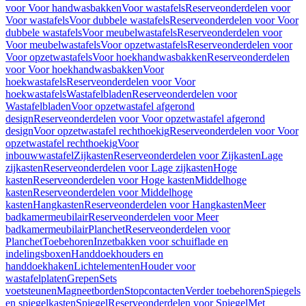
voor Voor handwasbakken
Voor wastafels
Reserveonderdelen voor
Voor wastafels
Voor dubbele wastafels
Reserveonderdelen voor Voor
dubbele wastafels
Voor meubelwastafels
Reserveonderdelen voor
Voor meubelwastafels
Voor opzetwastafels
Reserveonderdelen voor
Voor opzetwastafels
Voor hoekhandwasbakken
Reserveonderdelen
voor Voor hoekhandwasbakken
Voor
hoekwastafels
Reserveonderdelen voor Voor
hoekwastafels
Wastafelbladen
Reserveonderdelen voor
Wastafelbladen
Voor opzetwastafel afgerond
design
Reserveonderdelen voor Voor opzetwastafel afgerond
design
Voor opzetwastafel rechthoekig
Reserveonderdelen voor Voor
opzetwastafel rechthoekig
Voor
inbouwwastafel
Zijkasten
Reserveonderdelen voor Zijkasten
Lage
zijkasten
Reserveonderdelen voor Lage zijkasten
Hoge
kasten
Reserveonderdelen voor Hoge kasten
Middelhoge
kasten
Reserveonderdelen voor Middelhoge
kasten
Hangkasten
Reserveonderdelen voor Hangkasten
Meer
badkamermeubilair
Reserveonderdelen voor Meer
badkamermeubilair
Planchet
Reserveonderdelen voor
Planchet
Toebehoren
Inzetbakken voor schuiflade en
indelingsboxen
Handdoekhouders en
handdoekhaken
Lichtelementen
Houder voor
wastafelplaten
Grepen
Sets
voetsteunen
Magneetborden
Stopcontacten
Verder toebehoren
Spiegels
en spiegelkasten
Spiegel
Reserveonderdelen voor Spiegel
Met