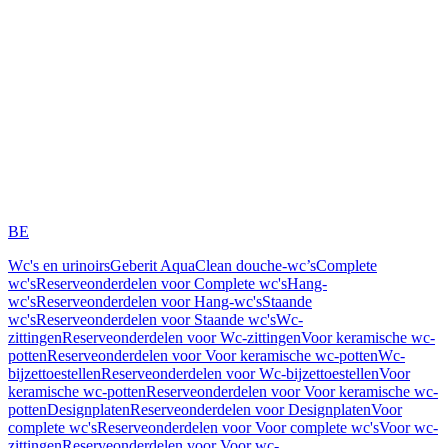
BE
Wc's en urinoirs
Geberit AquaClean douche-wc’s
Complete
wc's
Reserveonderdelen voor Complete wc's
Hang-
wc's
Reserveonderdelen voor Hang-wc's
Staande
wc's
Reserveonderdelen voor Staande wc's
Wc-
zittingen
Reserveonderdelen voor Wc-zittingen
Voor keramische wc-
potten
Reserveonderdelen voor Voor keramische wc-potten
Wc-
bijzettoestellen
Reserveonderdelen voor Wc-bijzettoestellen
Voor
keramische wc-potten
Reserveonderdelen voor Voor keramische wc-
potten
Designplaten
Reserveonderdelen voor Designplaten
Voor
complete wc's
Reserveonderdelen voor Voor complete wc's
Voor wc-
zittingen
Reserveonderdelen voor Voor wc-