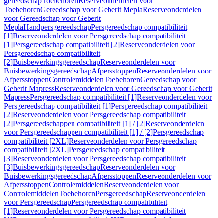
gereedschap
Toebehoren
Reserveonderdelen voor
Toebehoren
Gereedschap voor Geberit Mepla
Reserveonderdelen
voor Gereedschap voor Geberit
Mepla
Handpersgereedschap
Persgereedschap compatibiliteit
[1]
Reserveonderdelen voor Persgereedschap compatibiliteit
[1]
Persgereedschap compatibiliteit [2]
Reserveonderdelen voor
Persgereedschap compatibiliteit
[2]
Buisbewerkingsgereedschap
Reserveonderdelen voor
Buisbewerkingsgereedschap
Afpersstoppen
Reserveonderdelen voor
Afpersstoppen
Controlemiddelen
Toebehoren
Gereedschap voor
Geberit Mapress
Reserveonderdelen voor Gereedschap voor Geberit
Mapress
Persgereedschap compatibiliteit [1]
Reserveonderdelen voor
Persgereedschap compatibiliteit [1]
Persgereedschap compatibiliteit
[2]
Reserveonderdelen voor Persgereedschap compatibiliteit
[2]
Persgereedschappen compatibiliteit [1] / [2]
Reserveonderdelen
voor Persgereedschappen compatibiliteit [1] / [2]
Persgereedschap
compatibiliteit [2XL]
Reserveonderdelen voor Persgereedschap
compatibiliteit [2XL]
Persgereedschap compatibiliteit
[3]
Reserveonderdelen voor Persgereedschap compatibiliteit
[3]
Buisbewerkingsgereedschap
Reserveonderdelen voor
Buisbewerkingsgereedschap
Afpersstoppen
Reserveonderdelen voor
Afpersstoppen
Controlemiddelen
Reserveonderdelen voor
Controlemiddelen
Toebehoren
Persgereedschap
Reserveonderdelen
voor Persgereedschap
Persgereedschap compatibiliteit
[1]
Reserveonderdelen voor Persgereedschap compatibiliteit