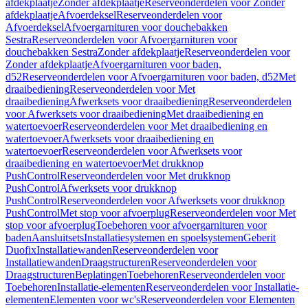
afdekplaatje
Zonder afdekplaatje
Reserveonderdelen voor Zonder
afdekplaatje
Afvoerdeksel
Reserveonderdelen voor
Afvoerdeksel
Afvoergarnituren voor douchebakken
Sestra
Reserveonderdelen voor Afvoergarnituren voor
douchebakken Sestra
Zonder afdekplaatje
Reserveonderdelen voor
Zonder afdekplaatje
Afvoergarnituren voor baden,
d52
Reserveonderdelen voor Afvoergarnituren voor baden, d52
Met
draaibediening
Reserveonderdelen voor Met
draaibediening
Afwerksets voor draaibediening
Reserveonderdelen
voor Afwerksets voor draaibediening
Met draaibediening en
watertoevoer
Reserveonderdelen voor Met draaibediening en
watertoevoer
Afwerksets voor draaibediening en
watertoevoer
Reserveonderdelen voor Afwerksets voor
draaibediening en watertoevoer
Met drukknop
PushControl
Reserveonderdelen voor Met drukknop
PushControl
Afwerksets voor drukknop
PushControl
Reserveonderdelen voor Afwerksets voor drukknop
PushControl
Met stop voor afvoerplug
Reserveonderdelen voor Met
stop voor afvoerplug
Toebehoren voor afvoergarnituren voor
baden
Aansluitsets
Installatiesystemen en spoelsystemen
Geberit
Duofix
Installatiewanden
Reserveonderdelen voor
Installatiewanden
Draagstructuren
Reserveonderdelen voor
Draagstructuren
Beplatingen
Toebehoren
Reserveonderdelen voor
Toebehoren
Installatie-elementen
Reserveonderdelen voor Installatie-
elementen
Elementen voor wc's
Reserveonderdelen voor Elementen