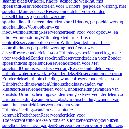
staande bidets
Urinoirs
Urinoirs, gespoelde werking, met
spoelrand
Reserveonderdelen voor Urinoirs, gespoelde werking, met
spoelrand
Zonder deksel
Reserveonderdelen voor Zonder
deksel
Urinoirs, gespoelde werking,
spoelrandloos
Reserveonderdelen voor Urinoirs, gespoelde werking,
spoelrandloos
Voor opbouw- en
inbouwurinoirsturing
Reserveonderdelen voor Voor opbouw- en
inbouwurinoirsturing
With integrated urinal flush
control
Reserveonderdelen voor With integrated urinal flush
control
Urinoirs gespoelde werking, met / voor wc-
deksel
Reserveonderdelen voor Urinoirs gespoelde werking, met /
voor wc-deksel
Zonder spoelrand
Reserveonderdelen voor Zonder
spoelrand
Met spoelrand
Reserveonderdelen voor Met
spoelrand
Urinoirs waterloze werking
Reserveonderdelen voor
Urinoirs waterloze werking
Zonder deksel
Reserveonderdelen voor
Zonder deksel
Urinoirscheidingswanden
Reserveonderdelen voor
Urinoirscheidingswanden
Urinoirscheidingswanden van
kunststof
Reserveonderdelen voor Urinoirscheidingswanden van
kunststof
Urinoirscheidingswanden van glas
Reserveonderdelen voor
Urinoirscheidingswanden van glas
Urinoirscheidingswanden van
sanitaire keramiek
Reserveonderdelen voor
Urinoirscheidingswanden van sanitaire
keramiek
Toebehoren
Reserveonderdelen voor
Toebehoren
Urinoirdeksel
Sifons en sifontoebehoren
Spoelbuizen,
spoelbochten en overgangen
Reserveonderdelen voor Spoelbuizen,