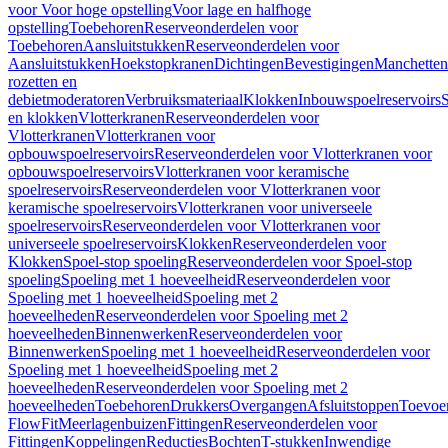
voor Voor hoge opstelling
Voor lage en halfhoge
opstelling
Toebehoren
Reserveonderdelen voor
Toebehoren
Aansluitstukken
Reserveonderdelen voor
Aansluitstukken
Hoekstopkranen
Dichtingen
Bevestigingen
Manchetten
rozetten en
debietmoderatoren
Verbruiksmateriaal
Klokken
Inbouwspoelreservoirs
en klokken
Vlotterkranen
Reserveonderdelen voor
Vlotterkranen
Vlotterkranen voor
opbouwspoelreservoirs
Reserveonderdelen voor Vlotterkranen voor
opbouwspoelreservoirs
Vlotterkranen voor keramische
spoelreservoirs
Reserveonderdelen voor Vlotterkranen voor
keramische spoelreservoirs
Vlotterkranen voor universeele
spoelreservoirs
Reserveonderdelen voor Vlotterkranen voor
universeele spoelreservoirs
Klokken
Reserveonderdelen voor
Klokken
Spoel-stop spoeling
Reserveonderdelen voor Spoel-stop
spoeling
Spoeling met 1 hoeveelheid
Reserveonderdelen voor
Spoeling met 1 hoeveelheid
Spoeling met 2
hoeveelheden
Reserveonderdelen voor Spoeling met 2
hoeveelheden
Binnenwerken
Reserveonderdelen voor
Binnenwerken
Spoeling met 1 hoeveelheid
Reserveonderdelen voor
Spoeling met 1 hoeveelheid
Spoeling met 2
hoeveelheden
Reserveonderdelen voor Spoeling met 2
hoeveelheden
Toebehoren
Drukkers
Overgangen
Afsluitstoppen
Toevoe
FlowFit
Meerlagenbuizen
Fittingen
Reserveonderdelen voor
Fittingen
Koppelingen
Reducties
Bochten
T-stukken
Inwendige