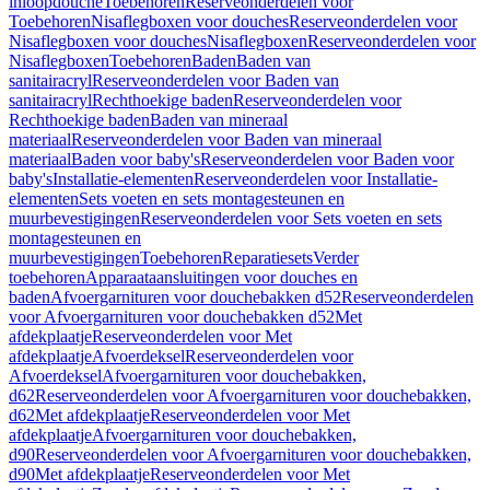
inloopdouche
Toebehoren
Reserveonderdelen voor
Toebehoren
Nisaflegboxen voor douches
Reserveonderdelen voor
Nisaflegboxen voor douches
Nisaflegboxen
Reserveonderdelen voor
Nisaflegboxen
Toebehoren
Baden
Baden van
sanitairacryl
Reserveonderdelen voor Baden van
sanitairacryl
Rechthoekige baden
Reserveonderdelen voor
Rechthoekige baden
Baden van mineraal
materiaal
Reserveonderdelen voor Baden van mineraal
materiaal
Baden voor baby's
Reserveonderdelen voor Baden voor
baby's
Installatie-elementen
Reserveonderdelen voor Installatie-
elementen
Sets voeten en sets montagesteunen en
muurbevestigingen
Reserveonderdelen voor Sets voeten en sets
montagesteunen en
muurbevestigingen
Toebehoren
Reparatiesets
Verder
toebehoren
Apparaataansluitingen voor douches en
baden
Afvoergarnituren voor douchebakken d52
Reserveonderdelen
voor Afvoergarnituren voor douchebakken d52
Met
afdekplaatje
Reserveonderdelen voor Met
afdekplaatje
Afvoerdeksel
Reserveonderdelen voor
Afvoerdeksel
Afvoergarnituren voor douchebakken,
d62
Reserveonderdelen voor Afvoergarnituren voor douchebakken,
d62
Met afdekplaatje
Reserveonderdelen voor Met
afdekplaatje
Afvoergarnituren voor douchebakken,
d90
Reserveonderdelen voor Afvoergarnituren voor douchebakken,
d90
Met afdekplaatje
Reserveonderdelen voor Met