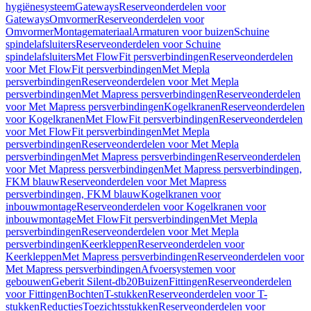
hygiënesysteem
Gateways
Reserveonderdelen voor
Gateways
Omvormer
Reserveonderdelen voor
Omvormer
Montagemateriaal
Armaturen voor buizen
Schuine
spindelafsluiters
Reserveonderdelen voor Schuine
spindelafsluiters
Met FlowFit persverbindingen
Reserveonderdelen
voor Met FlowFit persverbindingen
Met Mepla
persverbindingen
Reserveonderdelen voor Met Mepla
persverbindingen
Met Mapress persverbindingen
Reserveonderdelen
voor Met Mapress persverbindingen
Kogelkranen
Reserveonderdelen
voor Kogelkranen
Met FlowFit persverbindingen
Reserveonderdelen
voor Met FlowFit persverbindingen
Met Mepla
persverbindingen
Reserveonderdelen voor Met Mepla
persverbindingen
Met Mapress persverbindingen
Reserveonderdelen
voor Met Mapress persverbindingen
Met Mapress persverbindingen,
FKM blauw
Reserveonderdelen voor Met Mapress
persverbindingen, FKM blauw
Kogelkranen voor
inbouwmontage
Reserveonderdelen voor Kogelkranen voor
inbouwmontage
Met FlowFit persverbindingen
Met Mepla
persverbindingen
Reserveonderdelen voor Met Mepla
persverbindingen
Keerkleppen
Reserveonderdelen voor
Keerkleppen
Met Mapress persverbindingen
Reserveonderdelen voor
Met Mapress persverbindingen
Afvoersystemen voor
gebouwen
Geberit Silent-db20
Buizen
Fittingen
Reserveonderdelen
voor Fittingen
Bochten
T-stukken
Reserveonderdelen voor T-
stukken
Reducties
Toezichtsstukken
Reserveonderdelen voor