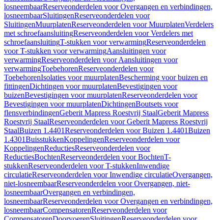
losneembaar
Reserveonderdelen voor Overgangen en verbindingen,
losneembaar
Sluitingen
Reserveonderdelen voor
Sluitingen
Muurplaten
Reserveonderdelen voor Muurplaten
Verdelers
met schroefaansluiting
Reserveonderdelen voor Verdelers met
schroefaansluiting
T-stukken voor verwarming
Reserveonderdelen
voor T-stukken voor verwarming
Aansluitingen voor
verwarming
Reserveonderdelen voor Aansluitingen voor
verwarming
Toebehoren
Reserveonderdelen voor
Toebehoren
Isolaties voor muurplaten
Bescherming voor buizen en
fittingen
Dichtingen voor muurplaten
Bevestigingen voor
buizen
Bevestigingen voor muurplaten
Reserveonderdelen voor
Bevestigingen voor muurplaten
Dichtingen
Boutsets voor
flensverbindingen
Geberit Mapress Roestvrij Staal
Geberit Mapress
Roestvrij Staal
Reserveonderdelen voor Geberit Mapress Roestvrij
Staal
Buizen 1.4401
Reserveonderdelen voor Buizen 1.4401
Buizen
1.4301
Buisstukken
Koppelingen
Reserveonderdelen voor
Koppelingen
Reducties
Reserveonderdelen voor
Reducties
Bochten
Reserveonderdelen voor Bochten
T-
stukken
Reserveonderdelen voor T-stukken
Inwendige
circulatie
Reserveonderdelen voor Inwendige circulatie
Overgangen,
niet-losneembaar
Reserveonderdelen voor Overgangen, niet-
losneembaar
Overgangen en verbindingen,
losneembaar
Reserveonderdelen voor Overgangen en verbindingen,
losneembaar
Compensatoren
Reserveonderdelen voor
Compensatoren
Doorvoeren
Sluitingen
Reserveonderdelen voor