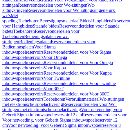
zittingen
Reserveonderdelen voor Wc-zittingen
Wc-
zittingsringen
Reserveonderdelen voor Wc-zittingsringen
Hurk-
wc’s
Met
spoeling
Toebehoren
Bevestigingsmateriaal
Bidets
Hangbidets
Reserveo
voor Hangbidets
Staande bidets
Reserveonderdelen voor Staande
bidets
Toebehoren
Reserveonderdelen voor
Toebehoren
Bedieningsplaten en wc-
sturingen
Bedieningsplaten
Reserveonderdelen voor
Bedieningsplaten
Voor Sigma
inbouwspoelreservoirs
Reserveonderdelen voor Voor Sigma
inbouwspoelreservoirs
Voor Omega
inbouwspoelreservoirs
Reserveonderdelen voor Voor Omega
inbouwspoelreservoirs
Voor Kappa
inbouwspoelreservoirs
Reserveonderdelen voor Voor Kappa
inbouwspoelreservoirs
Voor Twinline
inbouwspoelreservoirs
Reserveonderdelen voor Voor Twinline
inbouwspoelreservoirs
Voor 300T
inbouwspoelreservoirs
Reserveonderdelen voor Voor 300T
inbouwspoelreservoirs
Toebehoren
Verbruiksmateriaal
Wc-sturingen
met elektronische spoelactivering
Reserveonderdelen voor Wc-
sturingen met elektronische spoelactivering
Voor netvoeding, voor
Geberit Sigma inbouwspoelreservoir 12 cm
Reserveonderdelen voor
Voor netvoeding, voor Geberit Sigma inbouwspoelreservoir 12
cm
Voor netvoeding, voor Geberit Sigma inbouwspoelreservoir 8