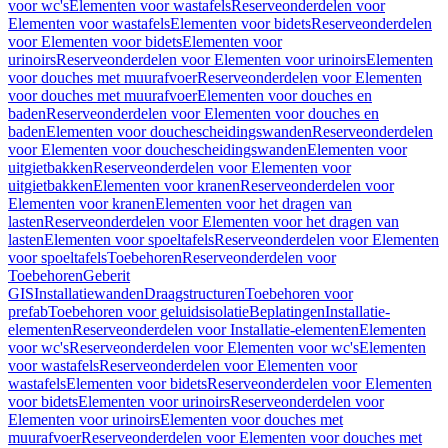
voor wc's
Elementen voor wastafels
Reserveonderdelen voor
Elementen voor wastafels
Elementen voor bidets
Reserveonderdelen
voor Elementen voor bidets
Elementen voor
urinoirs
Reserveonderdelen voor Elementen voor urinoirs
Elementen
voor douches met muurafvoer
Reserveonderdelen voor Elementen
voor douches met muurafvoer
Elementen voor douches en
baden
Reserveonderdelen voor Elementen voor douches en
baden
Elementen voor douchescheidingswanden
Reserveonderdelen
voor Elementen voor douchescheidingswanden
Elementen voor
uitgietbakken
Reserveonderdelen voor Elementen voor
uitgietbakken
Elementen voor kranen
Reserveonderdelen voor
Elementen voor kranen
Elementen voor het dragen van
lasten
Reserveonderdelen voor Elementen voor het dragen van
lasten
Elementen voor spoeltafels
Reserveonderdelen voor Elementen
voor spoeltafels
Toebehoren
Reserveonderdelen voor
Toebehoren
Geberit
GIS
Installatiewanden
Draagstructuren
Toebehoren voor
prefab
Toebehoren voor geluidsisolatie
Beplatingen
Installatie-
elementen
Reserveonderdelen voor Installatie-elementen
Elementen
voor wc's
Reserveonderdelen voor Elementen voor wc's
Elementen
voor wastafels
Reserveonderdelen voor Elementen voor
wastafels
Elementen voor bidets
Reserveonderdelen voor Elementen
voor bidets
Elementen voor urinoirs
Reserveonderdelen voor
Elementen voor urinoirs
Elementen voor douches met
muurafvoer
Reserveonderdelen voor Elementen voor douches met