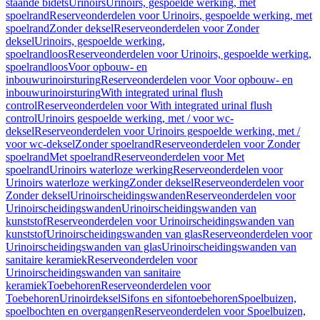
staande bidets
Urinoirs
Urinoirs, gespoelde werking, met
spoelrand
Reserveonderdelen voor Urinoirs, gespoelde werking, met
spoelrand
Zonder deksel
Reserveonderdelen voor Zonder
deksel
Urinoirs, gespoelde werking,
spoelrandloos
Reserveonderdelen voor Urinoirs, gespoelde werking,
spoelrandloos
Voor opbouw- en
inbouwurinoirsturing
Reserveonderdelen voor Voor opbouw- en
inbouwurinoirsturing
With integrated urinal flush
control
Reserveonderdelen voor With integrated urinal flush
control
Urinoirs gespoelde werking, met / voor wc-
deksel
Reserveonderdelen voor Urinoirs gespoelde werking, met /
voor wc-deksel
Zonder spoelrand
Reserveonderdelen voor Zonder
spoelrand
Met spoelrand
Reserveonderdelen voor Met
spoelrand
Urinoirs waterloze werking
Reserveonderdelen voor
Urinoirs waterloze werking
Zonder deksel
Reserveonderdelen voor
Zonder deksel
Urinoirscheidingswanden
Reserveonderdelen voor
Urinoirscheidingswanden
Urinoirscheidingswanden van
kunststof
Reserveonderdelen voor Urinoirscheidingswanden van
kunststof
Urinoirscheidingswanden van glas
Reserveonderdelen voor
Urinoirscheidingswanden van glas
Urinoirscheidingswanden van
sanitaire keramiek
Reserveonderdelen voor
Urinoirscheidingswanden van sanitaire
keramiek
Toebehoren
Reserveonderdelen voor
Toebehoren
Urinoirdeksel
Sifons en sifontoebehoren
Spoelbuizen,
spoelbochten en overgangen
Reserveonderdelen voor Spoelbuizen,