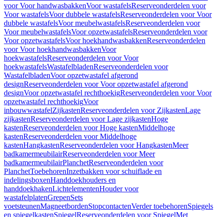
voor Voor handwasbakken
Voor wastafels
Reserveonderdelen voor
Voor wastafels
Voor dubbele wastafels
Reserveonderdelen voor Voor
dubbele wastafels
Voor meubelwastafels
Reserveonderdelen voor
Voor meubelwastafels
Voor opzetwastafels
Reserveonderdelen voor
Voor opzetwastafels
Voor hoekhandwasbakken
Reserveonderdelen
voor Voor hoekhandwasbakken
Voor
hoekwastafels
Reserveonderdelen voor Voor
hoekwastafels
Wastafelbladen
Reserveonderdelen voor
Wastafelbladen
Voor opzetwastafel afgerond
design
Reserveonderdelen voor Voor opzetwastafel afgerond
design
Voor opzetwastafel rechthoekig
Reserveonderdelen voor Voor
opzetwastafel rechthoekig
Voor
inbouwwastafel
Zijkasten
Reserveonderdelen voor Zijkasten
Lage
zijkasten
Reserveonderdelen voor Lage zijkasten
Hoge
kasten
Reserveonderdelen voor Hoge kasten
Middelhoge
kasten
Reserveonderdelen voor Middelhoge
kasten
Hangkasten
Reserveonderdelen voor Hangkasten
Meer
badkamermeubilair
Reserveonderdelen voor Meer
badkamermeubilair
Planchet
Reserveonderdelen voor
Planchet
Toebehoren
Inzetbakken voor schuiflade en
indelingsboxen
Handdoekhouders en
handdoekhaken
Lichtelementen
Houder voor
wastafelplaten
Grepen
Sets
voetsteunen
Magneetborden
Stopcontacten
Verder toebehoren
Spiegels
en spiegelkasten
Spiegel
Reserveonderdelen voor Spiegel
Met