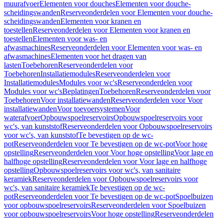
muurafvoer
Elementen voor douches
Elementen voor douche-
scheidingswanden
Reserveonderdelen voor Elementen voor douche-
scheidingswanden
Elementen voor kranen en
toestellen
Reserveonderdelen voor Elementen voor kranen en
toestellen
Elementen voor was- en
afwasmachines
Reserveonderdelen voor Elementen voor was- en
afwasmachines
Elementen voor het dragen van
lasten
Toebehoren
Reserveonderdelen voor
Toebehoren
Installatiemodules
Reserveonderdelen voor
Installatiemodules
Modules voor wc's
Reserveonderdelen voor
Modules voor wc's
Beplatingen
Toebehoren
Reserveonderdelen voor
Toebehoren
Voor installatiewanden
Reserveonderdelen voor Voor
installatiewanden
Voor toevoersystemen
Voor
waterafvoer
Opbouwspoelreservoirs
Opbouwspoelreservoirs voor
wc's, van kunststof
Reserveonderdelen voor Opbouwspoelreservoirs
voor wc's, van kunststof
Te bevestigen op de wc-
pot
Reserveonderdelen voor Te bevestigen op de wc-pot
Voor hoge
opstelling
Reserveonderdelen voor Voor hoge opstelling
Voor lage en
halfhoge opstelling
Reserveonderdelen voor Voor lage en halfhoge
opstelling
Opbouwspoelreservoirs voor wc's, van sanitaire
keramiek
Reserveonderdelen voor Opbouwspoelreservoirs voor
wc's, van sanitaire keramiek
Te bevestigen op de wc-
pot
Reserveonderdelen voor Te bevestigen op de wc-pot
Spoelbuizen
voor opbouwspoelreservoirs
Reserveonderdelen voor Spoelbuizen
voor opbouwspoelreservoirs
Voor hoge opstelling
Reserveonderdelen