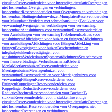
circulatie
Reserveonderdelen voor Inwendige circulatie
Overgangen,
niet-losneembaar
Overgangen en verbindingen,
losneembaar
Reserveonderdelen voor Overgangen en verbindingen,
losneembaar
Sluitingen
Inbouwdozen
Muurplaten
Reserveonderdelen
voor Muurplaten
Verdelers met schroefaansluiting
T-stukken voor
verwarming
Overgangen en verbindingen voor verwarming,
losneembaar
Aansluitingen voor verwarming
Reserveonderdelen
voor Aansluitingen voor verwarming
Toebehoren
Isolaties voor
aansluitingen
Afdichtingen voor buizen en fittingen
Afdichtingen
voor aansluitingen
Afdichtingen voor fittingen
Afdekking voor
fittingen
Bevestigingen voor buizen
Beschermbuizen en
inleghulpstukken
Bevestigingen voor
aansluitingen
Verdelerkasten
Systeemafdichtingen
Sets schroeven
voor flensverbindingen
Verbruiksmateriaal
Geberit
Mepla
Meerlagenbuizen
Reserveonderdelen voor
Meerlagenbuizen
Meerlagenbuizen voor
verwarming
Reserveonderdelen voor Meerlagenbuizen voor
verwarming
Fittingen
Reserveonderdelen voor
Fittingen
Koppelingen
Reserveonderdelen voor
Koppelingen
Reducties
Reserveonderdelen voor
Reducties
Bochten
Reserveonderdelen voor Bochten
T-
stukken
Reserveonderdelen voor T-stukken
Inwendige
circulatie
Reserveonderdelen voor Inwendige circulatie
Overgangen,
niet-losneembaar
Reserveonderdelen voor Overgangen, niet-
losneembaar
Overgangen en verbindingen,