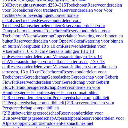
200
Bevestigingssysteem d250–315
Toebehoren
Reserveonderdelen
voor Toebehoren
Voor trechters
Reserveonderdelen voor Voor
trechters
Voor bevestigingen
Conventionele
dakafvoer
Trechters
Reserveonderdelen voor
Trechters
Dampschermelementen
Reserveonderdelen voor
Dampschermelementen
Toebehoren
Reserveonderdelen voor
Toebehoren
Vloerafwatering
Oppervlakteafwatering voor binnen en
buiten
Reserveonderdelen voor Oppervlakteafwatering voor binnen
en buiten
Vloerputten 10 x 10 cm
Reserveonderdelen voor
Vloerputten 10 x 10 cm
Vloeraansluitingen 13 x 13
cm
Reserveonderdelen voor Vloeraansluitingen 13 x 13
cm
Vloeraansluitingen voor balkons en terrassen, 13 x 13
cm
Reserveonderdelen voor Vloeraansluitingen voor balkons en
terrassen, 13 x 13 cm
Toebehoren
Reserveonderdelen voor
Toebehoren
Gereedschap
Gereedschap
Gereedschap voor Geberit
FlowFit
Reserveonderdelen voor Gereedschap voor Geberit
FlowFit
Handpersgereedschap
Reserveonderdelen voor
Handpersgereedschap
Persgereedschap compatibiliteit
[1]
Reserveonderdelen voor Persgereedschap compatibiliteit
[1]
Persgereedschap compatibiliteit [2]
Reserveonderdelen voor
Persgereedschap compatibiliteit
[2]
Buisbewerkingsgereedschap
Reserveonderdelen voor
Buisbewerkingsgereedschap
Afpersstoppen
Reserveonderdelen voor
Afpersstoppen
Controlemiddelen
Persmachines met