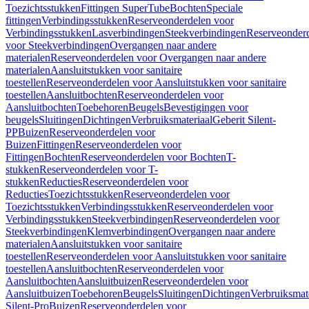
Toezichtsstukken
Fittingen SuperTube
Bochten
Speciale
fittingen
Verbindingsstukken
Reserveonderdelen voor
Verbindingsstukken
Lasverbindingen
Steekverbindingen
Reserveonder
voor Steekverbindingen
Overgangen naar andere
materialen
Reserveonderdelen voor Overgangen naar andere
materialen
Aansluitstukken voor sanitaire
toestellen
Reserveonderdelen voor Aansluitstukken voor sanitaire
toestellen
Aansluitbochten
Reserveonderdelen voor
Aansluitbochten
Toebehoren
Beugels
Bevestigingen voor
beugels
Sluitingen
Dichtingen
Verbruiksmateriaal
Geberit Silent-
PP
Buizen
Reserveonderdelen voor
Buizen
Fittingen
Reserveonderdelen voor
Fittingen
Bochten
Reserveonderdelen voor Bochten
T-
stukken
Reserveonderdelen voor T-
stukken
Reducties
Reserveonderdelen voor
Reducties
Toezichtsstukken
Reserveonderdelen voor
Toezichtsstukken
Verbindingsstukken
Reserveonderdelen voor
Verbindingsstukken
Steekverbindingen
Reserveonderdelen voor
Steekverbindingen
Klemverbindingen
Overgangen naar andere
materialen
Aansluitstukken voor sanitaire
toestellen
Reserveonderdelen voor Aansluitstukken voor sanitaire
toestellen
Aansluitbochten
Reserveonderdelen voor
Aansluitbochten
Aansluitbuizen
Reserveonderdelen voor
Aansluitbuizen
Toebehoren
Beugels
Sluitingen
Dichtingen
Verbruiksmat
Silent-Pro
Buizen
Reserveonderdelen voor