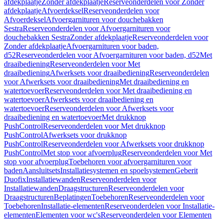
afdekplaatje
Zonder afdekplaatje
Reserveonderdelen voor Zonder
afdekplaatje
Afvoerdeksel
Reserveonderdelen voor
Afvoerdeksel
Afvoergarnituren voor douchebakken
Sestra
Reserveonderdelen voor Afvoergarnituren voor
douchebakken Sestra
Zonder afdekplaatje
Reserveonderdelen voor
Zonder afdekplaatje
Afvoergarnituren voor baden,
d52
Reserveonderdelen voor Afvoergarnituren voor baden, d52
Met
draaibediening
Reserveonderdelen voor Met
draaibediening
Afwerksets voor draaibediening
Reserveonderdelen
voor Afwerksets voor draaibediening
Met draaibediening en
watertoevoer
Reserveonderdelen voor Met draaibediening en
watertoevoer
Afwerksets voor draaibediening en
watertoevoer
Reserveonderdelen voor Afwerksets voor
draaibediening en watertoevoer
Met drukknop
PushControl
Reserveonderdelen voor Met drukknop
PushControl
Afwerksets voor drukknop
PushControl
Reserveonderdelen voor Afwerksets voor drukknop
PushControl
Met stop voor afvoerplug
Reserveonderdelen voor Met
stop voor afvoerplug
Toebehoren voor afvoergarnituren voor
baden
Aansluitsets
Installatiesystemen en spoelsystemen
Geberit
Duofix
Installatiewanden
Reserveonderdelen voor
Installatiewanden
Draagstructuren
Reserveonderdelen voor
Draagstructuren
Beplatingen
Toebehoren
Reserveonderdelen voor
Toebehoren
Installatie-elementen
Reserveonderdelen voor Installatie-
elementen
Elementen voor wc's
Reserveonderdelen voor Elementen