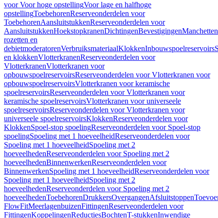
voor Voor hoge opstelling
Voor lage en halfhoge
opstelling
Toebehoren
Reserveonderdelen voor
Toebehoren
Aansluitstukken
Reserveonderdelen voor
Aansluitstukken
Hoekstopkranen
Dichtingen
Bevestigingen
Manchetten
rozetten en
debietmoderatoren
Verbruiksmateriaal
Klokken
Inbouwspoelreservoirs
en klokken
Vlotterkranen
Reserveonderdelen voor
Vlotterkranen
Vlotterkranen voor
opbouwspoelreservoirs
Reserveonderdelen voor Vlotterkranen voor
opbouwspoelreservoirs
Vlotterkranen voor keramische
spoelreservoirs
Reserveonderdelen voor Vlotterkranen voor
keramische spoelreservoirs
Vlotterkranen voor universeele
spoelreservoirs
Reserveonderdelen voor Vlotterkranen voor
universeele spoelreservoirs
Klokken
Reserveonderdelen voor
Klokken
Spoel-stop spoeling
Reserveonderdelen voor Spoel-stop
spoeling
Spoeling met 1 hoeveelheid
Reserveonderdelen voor
Spoeling met 1 hoeveelheid
Spoeling met 2
hoeveelheden
Reserveonderdelen voor Spoeling met 2
hoeveelheden
Binnenwerken
Reserveonderdelen voor
Binnenwerken
Spoeling met 1 hoeveelheid
Reserveonderdelen voor
Spoeling met 1 hoeveelheid
Spoeling met 2
hoeveelheden
Reserveonderdelen voor Spoeling met 2
hoeveelheden
Toebehoren
Drukkers
Overgangen
Afsluitstoppen
Toevoe
FlowFit
Meerlagenbuizen
Fittingen
Reserveonderdelen voor
Fittingen
Koppelingen
Reducties
Bochten
T-stukken
Inwendige