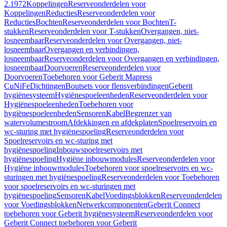
2.1972
Koppelingen
Reserveonderdelen voor
Koppelingen
Reducties
Reserveonderdelen voor
Reducties
Bochten
Reserveonderdelen voor Bochten
T-
stukken
Reserveonderdelen voor T-stukken
Overgangen, niet-
losneembaar
Reserveonderdelen voor Overgangen, niet-
losneembaar
Overgangen en verbindingen,
losneembaar
Reserveonderdelen voor Overgangen en verbindingen,
losneembaar
Doorvoeren
Reserveonderdelen voor
Doorvoeren
Toebehoren voor Geberit Mapress
CuNiFe
Dichtingen
Boutsets voor flensverbindingen
Geberit
hygiënesysteem
Hygiënespoeleenheden
Reserveonderdelen voor
Hygiënespoeleenheden
Toebehoren voor
hygiënespoeleenheden
Sensoren
Kabel
Begrenzer van
watervolumestroom
Afdekkingen en afdekplaten
Spoelreservoirs en
wc-sturing met hygiënespoeling
Reserveonderdelen voor
Spoelreservoirs en wc-sturing met
hygiënespoeling
Inbouwspoelreservoirs met
hygiënespoeling
Hygiëne inbouwmodules
Reserveonderdelen voor
Hygiëne inbouwmodules
Toebehoren voor spoelreservoirs en wc-
sturingen met hygiënespoeling
Reserveonderdelen voor Toebehoren
voor spoelreservoirs en wc-sturingen met
hygiënespoeling
Sensoren
Kabel
Voedingsblokken
Reserveonderdelen
voor Voedingsblokken
Netwerkcomponenten
Geberit Connect
toebehoren voor Geberit hygiënesysteem
Reserveonderdelen voor
Geberit Connect toebehoren voor Geberit