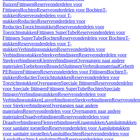
Buizen
Fittingen
Reserveonderdelen voor
Fittingen
Bochten
Reserveonderdelen voor Bochten
T-
stukken
Reserveonderdelen voor T-
stukken
Reducties
Reserveonderdelen voor
Reducties
Toezichtsstukken
Reserveonderdelen voor
Toezichtsstukken
Fittingen SuperTube
Reserveonderdelen voor
Fittingen SuperTube
Bochten
Reserveonderdelen voor Bochten
T-
stukken
Reserveonderdelen voor T-
stukken
Verbindingsstukken
Reserveonderdelen voor
Verbindingsstukken
Steekverbindingen
Reserveonderdelen voor
Steekverbindingen
Klemverbindingen
Overgangen naar andere
materialen
Toebehoren
Beugels
Sluitingen
Verbruiksmateriaal
Geberit
PE
Buizen
Fittingen
Reserveonderdelen voor Fittingen
Bochten
T-
stukken
Reducties
Toezichtsstukken
Reserveonderdelen voor
Toezichtsstukken
Overgangen
Speciale fittingen
Reserveonderdelen
voor Speciale fittingen
Fittingen SuperTube
Bochten
Speciale
fittingen
Verbindingsstukken
Reserveonderdelen voor
Verbindingsstukken
Lasverbindingen
Steekverbindingen
Reserveonder
voor Steekverbindingen
Overgangen naar andere
materialen
Reserveonderdelen voor Overgangen naar andere
materialen
Draadverbindingen
Reserveonderdelen voor
Draadverbindingen
Flensverbindingen
Kraagstukken
Aansluitstukken
voor sanitaire toestellen
Reserveonderdelen voor Aansluitstukken
voor sanitaire toestellen
Aansluitbochten
Reserveonderdelen voor
Aansluitbochten
Aansluitmoffen
Reserveonderdelen voor