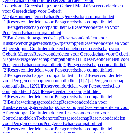
gereedschap
Toebehoren
Reserveonderdelen voor
Toebehoren
Gereedschap voor Geberit Mepla
Reserveonderdelen
voor Gereedschap voor Geberit
Mepla
Handpersgereedschap
Persgereedschap compatibiliteit
[1]
Reserveonderdelen voor Persgereedschap compatibiliteit
[1]
Persgereedschap compatibiliteit [2]
Reserveonderdelen voor
Persgereedschap compatibiliteit
[2]
Buisbewerkingsgereedschap
Reserveonderdelen voor
Buisbewerkingsgereedschap
Afpersstoppen
Reserveonderdelen voor
Afpersstoppen
Controlemiddelen
Toebehoren
Gereedschap voor
Geberit Mapress
Reserveonderdelen voor Gereedschap voor Geberit
Mapress
Persgereedschap compatibiliteit [1]
Reserveonderdelen voor
Persgereedschap compatibiliteit [1]
Persgereedschap compatibiliteit
[2]
Reserveonderdelen voor Persgereedschap compatibiliteit
[2]
Persgereedschappen compatibiliteit [1] / [2]
Reserveonderdelen
voor Persgereedschappen compatibiliteit [1] / [2]
Persgereedschap
compatibiliteit [2XL]
Reserveonderdelen voor Persgereedschap
compatibiliteit [2XL]
Persgereedschap compatibiliteit
[3]
Reserveonderdelen voor Persgereedschap compatibiliteit
[3]
Buisbewerkingsgereedschap
Reserveonderdelen voor
Buisbewerkingsgereedschap
Afpersstoppen
Reserveonderdelen voor
Afpersstoppen
Controlemiddelen
Reserveonderdelen voor
Controlemiddelen
Toebehoren
Persgereedschap
Reserveonderdelen
voor Persgereedschap
Persgereedschap compatibiliteit
[1]
Reserveonderdelen voor Persgereedschap compatibiliteit