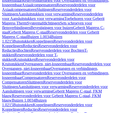
losneembaar
Reserveonderdelen voor Overgangen en verbindingen,
losneembaar
Axiaalcompensatoren
Reserveonderdelen voor
Axiaalcompensatoren
Sluitingen
Reserveonderdelen voor
Sluitingen
Aansluitstukken voor verwarming
Reserveonderdelen
voor Aansluitstukken voor verwarming
Toebehoren voor Geberit
Mapress Therm
Systeemafdichtingen
Sets schroeven voor
flensverbindingen
Bevestigingen voor buizen
Geberit Mapress C-
staal
Geberit Mapress C-staal
Reserveonderdelen voor Geberit
Mapress C-staal
Buizen 1.0034
Buizen
1.0215
Buisstukken
Koppelingen
Reserveonderdelen voor
Koppelingen
Reducties
Reserveonderdelen voor
Reducties
Bochten
Reserveonderdelen voor Bochten
T-
stukken
Reserveonderdelen voor T-
stukken
Kruisstukken
Reserveonderdelen voor
Kruisstukken
Overgangen, niet-losneembaar
Reserveonderdelen voor
Overgangen, niet-losneembaar
Overgangen en verbindingen,
losneembaar
Reserveonderdelen voor Overgangen en verbindingen,
losneembaar
Compensatoren
Reserveonderdelen voor
Compensatoren
Sluitingen
Reserveonderdelen voor
Sluitingen
Aansluitingen voor verwarming
Reserveonderdelen voor
Aansluitingen voor verwarming
Geberit Mapress C-staal, FKM
blauw
Reserveonderdelen voor Geberit Mapress C-staal, FKM
blauw
Buizen 1.0034
Buizen
1.0215
Buisstukken
Koppelingen
Reserveonderdelen voor
Koppelingen
Reducties
Reserveonderdelen voor