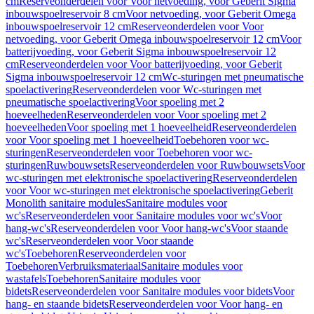
cm
Reserveonderdelen voor Voor netvoeding, voor Geberit Sigma
inbouwspoelreservoir 8 cm
Voor netvoeding, voor Geberit Omega
inbouwspoelreservoir 12 cm
Reserveonderdelen voor Voor
netvoeding, voor Geberit Omega inbouwspoelreservoir 12 cm
Voor
batterijvoeding, voor Geberit Sigma inbouwspoelreservoir 12
cm
Reserveonderdelen voor Voor batterijvoeding, voor Geberit
Sigma inbouwspoelreservoir 12 cm
Wc-sturingen met pneumatische
spoelactivering
Reserveonderdelen voor Wc-sturingen met
pneumatische spoelactivering
Voor spoeling met 2
hoeveelheden
Reserveonderdelen voor Voor spoeling met 2
hoeveelheden
Voor spoeling met 1 hoeveelheid
Reserveonderdelen
voor Voor spoeling met 1 hoeveelheid
Toebehoren voor wc-
sturingen
Reserveonderdelen voor Toebehoren voor wc-
sturingen
Ruwbouwsets
Reserveonderdelen voor Ruwbouwsets
Voor
wc-sturingen met elektronische spoelactivering
Reserveonderdelen
voor Voor wc-sturingen met elektronische spoelactivering
Geberit
Monolith sanitaire modules
Sanitaire modules voor
wc's
Reserveonderdelen voor Sanitaire modules voor wc's
Voor
hang-wc's
Reserveonderdelen voor Voor hang-wc's
Voor staande
wc's
Reserveonderdelen voor Voor staande
wc's
Toebehoren
Reserveonderdelen voor
Toebehoren
Verbruiksmateriaal
Sanitaire modules voor
wastafels
Toebehoren
Sanitaire modules voor
bidets
Reserveonderdelen voor Sanitaire modules voor bidets
Voor
hang- en staande bidets
Reserveonderdelen voor Voor hang- en