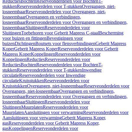
Reducties
Bochten
Reserveonderdelen voor Bochten
T-
stukken
Reserveonderdelen voor T-stukken
Overgangen, niet-
losneembaar
Reserveonderdelen voor Overgangen, niet-
losneembaar
Overgangen en verbindingen,
losneembaar
Reserveonderdelen voor Overgangen en verbindingen,
losneembaar
Sluitingen
Reserveonderdelen voor
Sluitingen
Toebehoren voor Geberit Mapress C-staal
Bescherming
voor buizen en fittingen
Bevestigingen voor
buizen
Dichtingen
Boutsets voor flensverbindingen
Geberit Mapress
Koper
Geberit Mapress Koper
Reserveonderdelen voor Geberit
Mapress Koper
Koppelingen
Reserveonderdelen voor
Koppelingen
Reducties
Reserveonderdelen voor
Reducties
Bochten
Reserveonderdelen voor Bochten
T-
stukken
Reserveonderdelen voor T-stukken
Inwendige
circulatie
Reserveonderdelen voor Inwendige
circulatie
Kruisstukken
Reserveonderdelen voor
Kruisstukken
Overgangen, niet-losneembaar
Reserveonderdelen voor
Overgangen, niet-losneembaar
Overgangen en verbindingen,
losneembaar
Reserveonderdelen voor Overgangen en verbindingen,
losneembaar
Sluitingen
Reserveonderdelen voor
Sluitingen
Muurplaten
Reserveonderdelen voor
Muurplaten
Aansluitingen voor verwarming
Reserveonderdelen voor
Aansluitingen voor verwarming
Geberit Mapress Koper,
gas
Reserveonderdelen voor Geberit Mapress Koper,
gas
Koppelingen
Reserveonderdelen voor