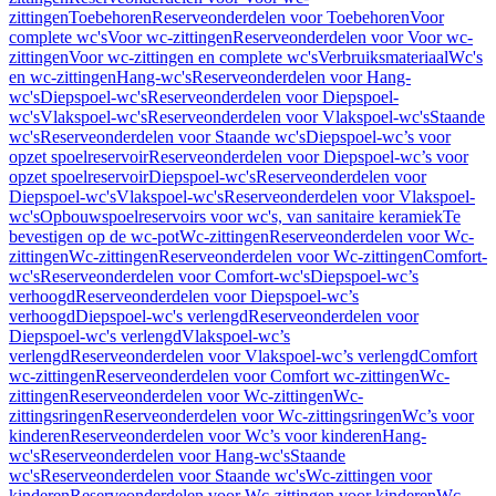
zittingen
Toebehoren
Reserveonderdelen voor Toebehoren
Voor
complete wc's
Voor wc-zittingen
Reserveonderdelen voor Voor wc-
zittingen
Voor wc-zittingen en complete wc's
Verbruiksmateriaal
Wc's
en wc-zittingen
Hang-wc's
Reserveonderdelen voor Hang-
wc's
Diepspoel-wc's
Reserveonderdelen voor Diepspoel-
wc's
Vlakspoel-wc's
Reserveonderdelen voor Vlakspoel-wc's
Staande
wc's
Reserveonderdelen voor Staande wc's
Diepspoel-wc’s voor
opzet spoelreservoir
Reserveonderdelen voor Diepspoel-wc’s voor
opzet spoelreservoir
Diepspoel-wc's
Reserveonderdelen voor
Diepspoel-wc's
Vlakspoel-wc's
Reserveonderdelen voor Vlakspoel-
wc's
Opbouwspoelreservoirs voor wc's, van sanitaire keramiek
Te
bevestigen op de wc-pot
Wc-zittingen
Reserveonderdelen voor Wc-
zittingen
Wc-zittingen
Reserveonderdelen voor Wc-zittingen
Comfort-
wc's
Reserveonderdelen voor Comfort-wc's
Diepspoel-wc’s
verhoogd
Reserveonderdelen voor Diepspoel-wc’s
verhoogd
Diepspoel-wc's verlengd
Reserveonderdelen voor
Diepspoel-wc's verlengd
Vlakspoel-wc’s
verlengd
Reserveonderdelen voor Vlakspoel-wc’s verlengd
Comfort
wc-zittingen
Reserveonderdelen voor Comfort wc-zittingen
Wc-
zittingen
Reserveonderdelen voor Wc-zittingen
Wc-
zittingsringen
Reserveonderdelen voor Wc-zittingsringen
Wc’s voor
kinderen
Reserveonderdelen voor Wc’s voor kinderen
Hang-
wc's
Reserveonderdelen voor Hang-wc's
Staande
wc's
Reserveonderdelen voor Staande wc's
Wc-zittingen voor
kinderen
Reserveonderdelen voor Wc-zittingen voor kinderen
Wc-