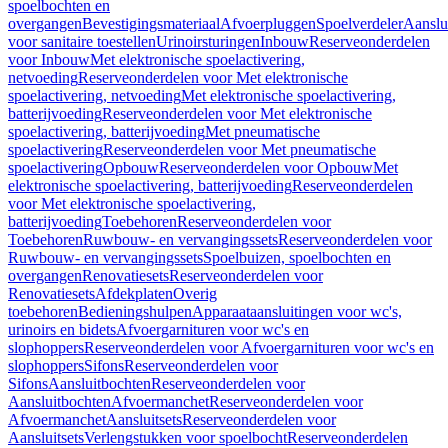
spoelbochten en
overgangen
Bevestigingsmateriaal
Afvoerpluggen
Spoelverdeler
Aanslu
voor sanitaire toestellen
Urinoirsturingen
Inbouw
Reserveonderdelen
voor Inbouw
Met elektronische spoelactivering,
netvoeding
Reserveonderdelen voor Met elektronische
spoelactivering, netvoeding
Met elektronische spoelactivering,
batterijvoeding
Reserveonderdelen voor Met elektronische
spoelactivering, batterijvoeding
Met pneumatische
spoelactivering
Reserveonderdelen voor Met pneumatische
spoelactivering
Opbouw
Reserveonderdelen voor Opbouw
Met
elektronische spoelactivering, batterijvoeding
Reserveonderdelen
voor Met elektronische spoelactivering,
batterijvoeding
Toebehoren
Reserveonderdelen voor
Toebehoren
Ruwbouw- en vervangingssets
Reserveonderdelen voor
Ruwbouw- en vervangingssets
Spoelbuizen, spoelbochten en
overgangen
Renovatiesets
Reserveonderdelen voor
Renovatiesets
Afdekplaten
Overig
toebehoren
Bedieningshulpen
Apparaataansluitingen voor wc's,
urinoirs en bidets
Afvoergarnituren voor wc's en
slophoppers
Reserveonderdelen voor Afvoergarnituren voor wc's en
slophoppers
Sifons
Reserveonderdelen voor
Sifons
Aansluitbochten
Reserveonderdelen voor
Aansluitbochten
Afvoermanchet
Reserveonderdelen voor
Afvoermanchet
Aansluitsets
Reserveonderdelen voor
Aansluitsets
Verlengstukken voor spoelbocht
Reserveonderdelen