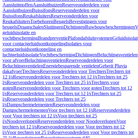
Aansluitmoffen
Aansluitbuizen
Reserveonderdelen voor
Aansluitbuizen
Buissifons
Reserveonderdelen voor
Buissifons
Reukafsluiters
Reserveonderdelen voor
Reukafsluiters
Toebehoren
Beugels
Bevestigingen voor
beugels
Draagschalen
Sluitingen
Dichtingen
Ruwbouwbeschermingen
V
geluidsisolatie en
vochtbescherming
Brandpreventie
Plafondafsluitsystemen
Geluidsisolat
voor contactgeluidsontkoppeling
Isolaties voor
contactgeluidsontkoppeling en
luchtgeluidsisolatie
Vochtbescherming
Dichtingen
Beluchtingsventielen
voor afvoer
Beluchtingsventielen
Reserveonderdelen voor
Beluchtingsventielen
Energiebesparende ventielen
Geberit Pluvia
dakafvoer
Trechters
Reserveonderdelen voor Trechters
Trechters tot
12 l/s
Reserveonderdelen voor Trechters tot 12 l/s
Trechters tot 25
l/s
Reserveonderdelen voor Trechters tot 25 l/s
Trechters voor
goten
Reserveonderdelen voor Trechters voor goten
Trechters tot 12
l/s
Reserveonderdelen voor Trechters tot 12 l/s
Trechters tot 25
l/s
Reserveonderdelen voor Trechters tot 25
l/s
Dampschermelementen
Reserveonderdelen voor
Dampschermelementen
Voor trechters tot 12 l/s
Reserveonderdelen
voor Voor trechters tot 12 l/s
Voor trechters tot 25
l/s
Noodoverlopen
Reserveonderdelen voor Noodoverlopen
Voor
trechters tot 12 l/s
Reserveonderdelen voor Voor trechters tot 12
l/s
Voor trechters tot 25 l/s
Reserveonderdelen voor Voor trechters tot
25 l/s
Bevestigingen
Bevestigingssysteem d40–