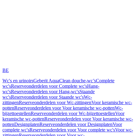
BE
Wc's en urinoirs
Geberit AquaClean douche-wc’s
Complete
wc's
Reserveonderdelen voor Complete wc's
Hang-
wc's
Reserveonderdelen voor Hang-wc's
Staande
wc's
Reserveonderdelen voor Staande wc's
Wc-
zittingen
Reserveonderdelen voor Wc-zittingen
Voor keramische wc-
potten
Reserveonderdelen voor Voor keramische wc-potten
Wc-
bijzettoestellen
Reserveonderdelen voor Wc-bijzettoestellen
Voor
keramische wc-potten
Reserveonderdelen voor Voor keramische wc-
potten
Designplaten
Reserveonderdelen voor Designplaten
Voor
complete wc's
Reserveonderdelen voor Voor complete wc's
Voor wc-
zittingen
Reserveonderdelen voor Voor wc-