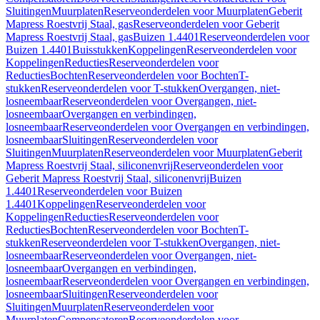
Sluitingen
Muurplaten
Reserveonderdelen voor Muurplaten
Geberit
Mapress Roestvrij Staal, gas
Reserveonderdelen voor Geberit
Mapress Roestvrij Staal, gas
Buizen 1.4401
Reserveonderdelen voor
Buizen 1.4401
Buisstukken
Koppelingen
Reserveonderdelen voor
Koppelingen
Reducties
Reserveonderdelen voor
Reducties
Bochten
Reserveonderdelen voor Bochten
T-
stukken
Reserveonderdelen voor T-stukken
Overgangen, niet-
losneembaar
Reserveonderdelen voor Overgangen, niet-
losneembaar
Overgangen en verbindingen,
losneembaar
Reserveonderdelen voor Overgangen en verbindingen,
losneembaar
Sluitingen
Reserveonderdelen voor
Sluitingen
Muurplaten
Reserveonderdelen voor Muurplaten
Geberit
Mapress Roestvrij Staal, siliconenvrij
Reserveonderdelen voor
Geberit Mapress Roestvrij Staal, siliconenvrij
Buizen
1.4401
Reserveonderdelen voor Buizen
1.4401
Koppelingen
Reserveonderdelen voor
Koppelingen
Reducties
Reserveonderdelen voor
Reducties
Bochten
Reserveonderdelen voor Bochten
T-
stukken
Reserveonderdelen voor T-stukken
Overgangen, niet-
losneembaar
Reserveonderdelen voor Overgangen, niet-
losneembaar
Overgangen en verbindingen,
losneembaar
Reserveonderdelen voor Overgangen en verbindingen,
losneembaar
Sluitingen
Reserveonderdelen voor
Sluitingen
Muurplaten
Reserveonderdelen voor
Muurplaten
Compensatoren
Reserveonderdelen voor