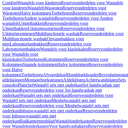
Comfort
Wastafels voor kinderen
Reserveonderdelen voor Wastafels
voor kinderen
Wastafels
Wasgoten
Reserveonderdelen voor
Wasgoten
Halve kolommen
Toebehoren
Reserveonderdelen voor
Toebehoren
Andere wastafels
Reserveonderdelen voor Andere
wastafels
Uitgietbakken
Reserveonderdelen voor
Uitgietbakken
Uitstortgootstenen
Reserveonderdelen voor
Uitstortgootstenen
Multifunctionele wasbak
Reserveonderdelen voor
Multifunctionele wasbak
Opvangbakken voor
gips
Laboratoriumbakken
Reserveonderdelen voor
Laboratoriumbakken
Wastafels voor klaslokalen
Reserveonderdelen
voor Wastafels voor
klaslokalen
Toebehoren
Kolommen
Reserveonderdelen voor
Kolommen
Staande kolommen
Halve kolommen
Reserveonderdelen
voor Halve
kolommen
Toebehoren
Afvoerdeksel
Handdoekhouder
Bevestigingsmat
afdekkingen
Montagehoeksteunen
Afdeklijsten
Achterwandplaten
Sets
consoles
Planchet
Wastafel sets met onderkast
Set handwasbak met
onderkast
Reserveonderdelen voor Set handwasbak met
onderkast
Wastafel sets met onderkast
Reserveonderdelen voor
Wastafel sets met onderkast
Meubelwastafel sets met
onderkast
Reserveonderdelen voor Meubelwastafel sets met
onderkast
Inbouwwastafel sets met onderkast
Reserveonderdelen
voor Inbouwwastafel sets met
onderkast
Badkamermeubilair
Wastafelonderkasten
Reserveonderdelen
voor Wastafelonderkasten
Voor handwasbakken
Reserveonderdelen