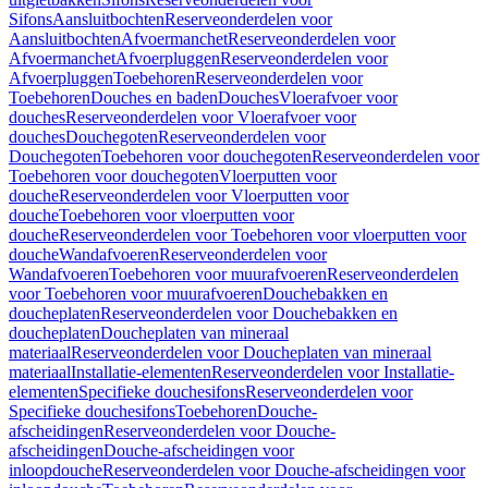
Sifons
Aansluitbochten
Reserveonderdelen voor
Aansluitbochten
Afvoermanchet
Reserveonderdelen voor
Afvoermanchet
Afvoerpluggen
Reserveonderdelen voor
Afvoerpluggen
Toebehoren
Reserveonderdelen voor
Toebehoren
Douches en baden
Douches
Vloerafvoer voor
douches
Reserveonderdelen voor Vloerafvoer voor
douches
Douchegoten
Reserveonderdelen voor
Douchegoten
Toebehoren voor douchegoten
Reserveonderdelen voor
Toebehoren voor douchegoten
Vloerputten voor
douche
Reserveonderdelen voor Vloerputten voor
douche
Toebehoren voor vloerputten voor
douche
Reserveonderdelen voor Toebehoren voor vloerputten voor
douche
Wandafvoeren
Reserveonderdelen voor
Wandafvoeren
Toebehoren voor muurafvoeren
Reserveonderdelen
voor Toebehoren voor muurafvoeren
Douchebakken en
doucheplaten
Reserveonderdelen voor Douchebakken en
doucheplaten
Doucheplaten van mineraal
materiaal
Reserveonderdelen voor Doucheplaten van mineraal
materiaal
Installatie-elementen
Reserveonderdelen voor Installatie-
elementen
Specifieke douchesifons
Reserveonderdelen voor
Specifieke douchesifons
Toebehoren
Douche-
afscheidingen
Reserveonderdelen voor Douche-
afscheidingen
Douche-afscheidingen voor
inloopdouche
Reserveonderdelen voor Douche-afscheidingen voor