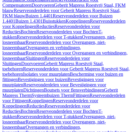
Compensatoren
Doorvoeren
Geberit Mapress Roestvrij Staal, FKM
blauw
Reserveonderdelen voor Geberit Mapress Roestvrij Staal,
FKM blauw
Buizen 1.4401
Reserveonderdelen voor Buizen
1.4401
Buizen 1.4301
Buisstukken
Koppelingen
Reserveonderdelen
voor Koppelingen
Reducties
Reserveonderdelen voor
Reducties
Bochten
Reserveonderdelen voor Bochten
T-
stukken
Reserveonderdelen voor T-stukken
Overgangen, niet-
losneembaar
Reserveonderdelen voor Overgangen, niet-
losneembaar
Overgangen en verbindingen,
losneembaar
Reserveonderdelen voor Overgangen en verbindingen,
losneembaar
Sluitingen
Reserveonderdelen voor
Sluitingen
Doorvoeren
Geberit Mapress Roestvrij Staal,
toebehoren
Reserveonderdelen voor Geberit Mapress Roestvrij Staal,
toebehoren
Isolaties voor muurplaten
Bescherming voor buizen en
fittingen
Bevestigingen voor buizen
Bevestigingen voor
muurplaten
Reserveonderdelen voor Bevestigingen voor
muurplaten
Dichtingen
Boutsets voor flensverbindingen
Geberit
Mapress Therm
Systeembuizen Therm
Fittingen
Reserveonderdelen
voor Fittingen
Koppelingen
Reserveonderdelen voor
Koppelingen
Reducties
Reserveonderdelen voor
Reducties
Bochten
Reserveonderdelen voor Bochten
T-
stukken
Reserveonderdelen voor T-stukken
Overgangen, niet-
losneembaar
Reserveonderdelen voor Overgangen, niet-
losneembaar
Overgangen en verbindingen,