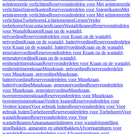
geïntegreerde verlichting
Reserveonderdelen voor Met geïntegreerde
verlichting
Spiegelkasten
Reserveonderdelen voor Spiegelkasten
Met
geïntegreerde verlichting
Reserveonderdelen voor Met geïntegreerde
verlichting
Toebehoren
Lichtelementen
Grepen
Verder
toebehoren
Stopcontacten
Kranen
Wastafelkranen
Reserveonderdelen
voor Wastafelkranen
Kraan op de wastafel,
netvoeding
Reserveonderdelen voor Kraan op de wastafel,
netvoeding
Kraan op de wastafel, batterijvoeding
Reserveonderdelen
voor Kraan op de wastafel, batterijvoeding
Kraan op de wastafel,
generatorvoeding
Reserveonderdelen voor Kraan op de wastafel,
generatorvoeding
Kraan op de wastafel,
eenhendelmengkraan
Reserveonderdelen voor Kraan op de wastafel,
eenhendelmengkraan
Muurkraan, netvoeding
Reserveonderdelen
voor Muurkraan, netvoeding
Muurkraan,
batterijvoeding
Reserveonderdelen voor Muurkraan,
batterijvoeding
Muurkraan, generatorvoeding
Reserveonderdelen
voor Muurkraan, generatorvoeding
Muurkraan,
tweegreepsmengkraan
Reserveonderdelen voor Muurkraan,
tweegreepsmengkraan
Verdere kranen
Reserveonderdelen voor
Verdere kranen
Voor gebruik buiten
Reserveonderdelen voor Voor
gebruik buiten
Toebehoren
Reserveonderdelen voor Toebehoren
Voor
wastafelkranen
Reserveonderdelen voor Voor
wastafelkranen
Apparaataansluitingen voor wastafelopstelling,
spoelbakken, apparaten en uitgietbakken
Afvoergarnituren voor
wastafels
Reserveonderdelen voor Afvoergarnituren voor