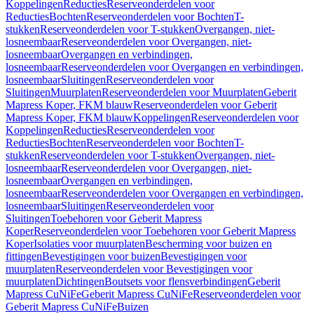
Koppelingen
Reducties
Reserveonderdelen voor
Reducties
Bochten
Reserveonderdelen voor Bochten
T-
stukken
Reserveonderdelen voor T-stukken
Overgangen, niet-
losneembaar
Reserveonderdelen voor Overgangen, niet-
losneembaar
Overgangen en verbindingen,
losneembaar
Reserveonderdelen voor Overgangen en verbindingen,
losneembaar
Sluitingen
Reserveonderdelen voor
Sluitingen
Muurplaten
Reserveonderdelen voor Muurplaten
Geberit
Mapress Koper, FKM blauw
Reserveonderdelen voor Geberit
Mapress Koper, FKM blauw
Koppelingen
Reserveonderdelen voor
Koppelingen
Reducties
Reserveonderdelen voor
Reducties
Bochten
Reserveonderdelen voor Bochten
T-
stukken
Reserveonderdelen voor T-stukken
Overgangen, niet-
losneembaar
Reserveonderdelen voor Overgangen, niet-
losneembaar
Overgangen en verbindingen,
losneembaar
Reserveonderdelen voor Overgangen en verbindingen,
losneembaar
Sluitingen
Reserveonderdelen voor
Sluitingen
Toebehoren voor Geberit Mapress
Koper
Reserveonderdelen voor Toebehoren voor Geberit Mapress
Koper
Isolaties voor muurplaten
Bescherming voor buizen en
fittingen
Bevestigingen voor buizen
Bevestigingen voor
muurplaten
Reserveonderdelen voor Bevestigingen voor
muurplaten
Dichtingen
Boutsets voor flensverbindingen
Geberit
Mapress CuNiFe
Geberit Mapress CuNiFe
Reserveonderdelen voor
Geberit Mapress CuNiFe
Buizen