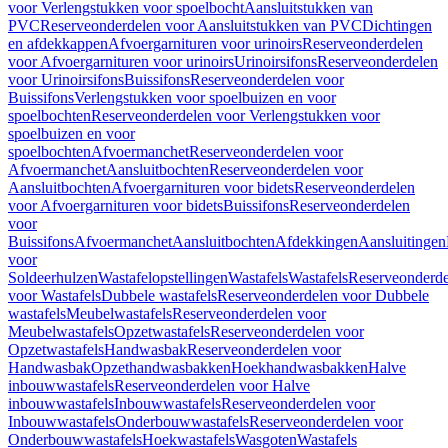
voor Verlengstukken voor spoelbocht
Aansluitstukken van
PVC
Reserveonderdelen voor Aansluitstukken van PVC
Dichtingen
en afdekkappen
Afvoergarnituren voor urinoirs
Reserveonderdelen
voor Afvoergarnituren voor urinoirs
Urinoirsifons
Reserveonderdelen
voor Urinoirsifons
Buissifons
Reserveonderdelen voor
Buissifons
Verlengstukken voor spoelbuizen en voor
spoelbochten
Reserveonderdelen voor Verlengstukken voor
spoelbuizen en voor
spoelbochten
Afvoermanchet
Reserveonderdelen voor
Afvoermanchet
Aansluitbochten
Reserveonderdelen voor
Aansluitbochten
Afvoergarnituren voor bidets
Reserveonderdelen
voor Afvoergarnituren voor bidets
Buissifons
Reserveonderdelen
voor
Buissifons
Afvoermanchet
Aansluitbochten
Afdekkingen
Aansluitingen
voor
Soldeerhulzen
Wastafelopstellingen
Wastafels
Wastafels
Reserveonderde
voor Wastafels
Dubbele wastafels
Reserveonderdelen voor Dubbele
wastafels
Meubelwastafels
Reserveonderdelen voor
Meubelwastafels
Opzetwastafels
Reserveonderdelen voor
Opzetwastafels
Handwasbak
Reserveonderdelen voor
Handwasbak
Opzethandwasbakken
Hoekhandwasbakken
Halve
inbouwwastafels
Reserveonderdelen voor Halve
inbouwwastafels
Inbouwwastafels
Reserveonderdelen voor
Inbouwwastafels
Onderbouwwastafels
Reserveonderdelen voor
Onderbouwwastafels
Hoekwastafels
Wasgoten
Wastafels