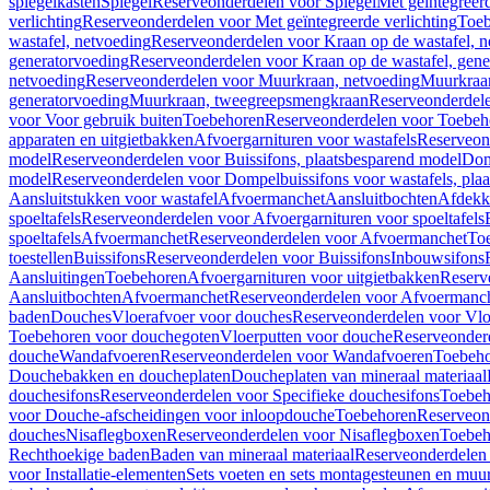
spiegelkasten
Spiegel
Reserveonderdelen voor Spiegel
Met geïntegreerd
verlichting
Reserveonderdelen voor Met geïntegreerde verlichting
Toeb
wastafel, netvoeding
Reserveonderdelen voor Kraan op de wastafel, n
generatorvoeding
Reserveonderdelen voor Kraan op de wastafel, gene
netvoeding
Reserveonderdelen voor Muurkraan, netvoeding
Muurkraan
generatorvoeding
Muurkraan, tweegreepsmengkraan
Reserveonderdel
voor Voor gebruik buiten
Toebehoren
Reserveonderdelen voor Toebeh
apparaten en uitgietbakken
Afvoergarnituren voor wastafels
Reserveond
model
Reserveonderdelen voor Buissifons, plaatsbesparend model
Dom
model
Reserveonderdelen voor Dompelbuissifons voor wastafels, pla
Aansluitstukken voor wastafel
Afvoermanchet
Aansluitbochten
Afdekk
spoeltafels
Reserveonderdelen voor Afvoergarnituren voor spoeltafels
spoeltafels
Afvoermanchet
Reserveonderdelen voor Afvoermanchet
To
toestellen
Buissifons
Reserveonderdelen voor Buissifons
Inbouwsifons
Aansluitingen
Toebehoren
Afvoergarnituren voor uitgietbakken
Reserv
Aansluitbochten
Afvoermanchet
Reserveonderdelen voor Afvoermanc
baden
Douches
Vloerafvoer voor douches
Reserveonderdelen voor Vlo
Toebehoren voor douchegoten
Vloerputten voor douche
Reserveonder
douche
Wandafvoeren
Reserveonderdelen voor Wandafvoeren
Toebeho
Douchebakken en doucheplaten
Doucheplaten van mineraal materiaal
douchesifons
Reserveonderdelen voor Specifieke douchesifons
Toebeh
voor Douche-afscheidingen voor inloopdouche
Toebehoren
Reserveon
douches
Nisaflegboxen
Reserveonderdelen voor Nisaflegboxen
Toebeh
Rechthoekige baden
Baden van mineraal materiaal
Reserveonderdelen 
voor Installatie-elementen
Sets voeten en sets montagesteunen en muu