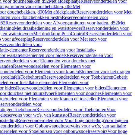
en voor douchebakken d52
Met afdekplaatje
Reserveonderdelen voor
ergarnituren voor douchebakken, d62
Met
voor douchebakken, d90
Met afdekplaatje
Reserveonderdelen voor Met
ituren voor douchebakken Sestra
Reserveonderdelen voor
d52
Reserveonderdelen voor Afvoergarnituren voor baden, d52
Met
diening
Met draaibediening en watertoevoer
Reserveonderdelen voor
g en watertoevoer
Met drukknop PushControl
Reserveonderdelen voor
p voor afvoerplug
Reserveonderdelen voor Met stop voor
serveonderdelen voor
llatie-elementen
Reserveonderdelen voor Installatie-
or wastafels
Elementen voor bidets
Reserveonderdelen voor
erveonderdelen voor Elementen voor douches met
wanden
Reserveonderdelen voor Elementen voor
eonderdelen voor Elementen voor kranen
Elementen voor het dragen
spoeltafels
Toebehoren
Reserveonderdelen voor Toebehoren
Geberit
len voor Installatie-elementen
Elementen voor
r bidets
Reserveonderdelen voor Elementen voor bidets
Elementen
oor douches met muurafvoer
Elementen voor douches
Elementen voor
derdelen voor Elementen voor kranen en toestellen
Elementen voor
serveonderdelen voor
atingen
Toebehoren
Reserveonderdelen voor Toebehoren
Voor
reservoirs voor wc's, van kunststof
Reserveonderdelen voor
pstelling
Reserveonderdelen voor Voor hoge opstelling
Voor lage en
eonderdelen voor Opbouwspoelreservoirs voor wc's, van sanitaire
derdelen voor Spoelbuizen voor opbouwspoelreservoirs
Voor hoge