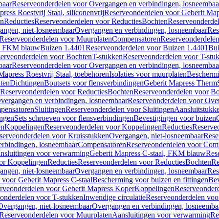
baar
Reserveonderdelen voor Overgangen en verbindingen, losneembaa
ress Roestvrij Staal, siliconenvrij
Reserveonderdelen voor Geberit Mapre
en
Reducties
Reserveonderdelen voor Reducties
Bochten
Reserveonderde
angen, niet-losneembaar
Overgangen en verbindingen, losneembaar
Res
Reserveonderdelen voor Muurplaten
Compensatoren
Reserveonderdele
al, FKM blauw
Buizen 1.4401
Reserveonderdelen voor Buizen 1.4401
Bui
erveonderdelen voor Bochten
T-stukken
Reserveonderdelen voor T-stu
baar
Reserveonderdelen voor Overgangen en verbindingen, losneembaa
apress Roestvrij Staal, toebehoren
Isolaties voor muurplaten
Beschermin
ten
Dichtingen
Boutsets voor flensverbindingen
Geberit Mapress Therm
Reserveonderdelen voor Reducties
Bochten
Reserveonderdelen voor B
vergangen en verbindingen, losneembaar
Reserveonderdelen voor Over
pensatoren
Sluitingen
Reserveonderdelen voor Sluitingen
Aansluitstukk
ingen
Sets schroeven voor flensverbindingen
Bevestigingen voor buizen
en
Koppelingen
Reserveonderdelen voor Koppelingen
Reducties
Reserveo
serveonderdelen voor Kruisstukken
Overgangen, niet-losneembaar
Rese
rbindingen, losneembaar
Compensatoren
Reserveonderdelen voor Com
nsluitingen voor verwarming
Geberit Mapress C-staal, FKM blauw
Res
or Koppelingen
Reducties
Reserveonderdelen voor Reducties
Bochten
Re
angen, niet-losneembaar
Overgangen en verbindingen, losneembaar
Res
voor Geberit Mapress C-staal
Bescherming voor buizen en fittingen
Bev
rveonderdelen voor Geberit Mapress Koper
Koppelingen
Reserveonder
onderdelen voor T-stukken
Inwendige circulatie
Reserveonderdelen voor
Overgangen, niet-losneembaar
Overgangen en verbindingen, losneemba
Reserveonderdelen voor Muurplaten
Aansluitingen voor verwarming
Re