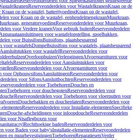
egelkasten
Reserveonderdelen voor Spiegelkasten
Met geïntegreerde
astafelkranen
Reserveonderdelen voor Wastafelkranen
Kraan op de
Kraan op de wastafel, batterijvoeding
Kraan op de wastafel,
elen voor Kraan op de wastafel, eenhendelmengkraan
Muurkraan,
uurkraan, generatorvoeding
Reserveonderdelen voor Muurkraan,
delen voor Verdere kranen
Voor gebruik buiten
Reserveonderdelen
Apparaataansluitingen voor wastafelopstelling, spoelbakken,
delen voor Buissifons
Buissifons, plaatsbesparend
s voor wastafels
Dompelbuissifons voor wastafels, plaatsbesparend
Aansluitstukken voor wastafel
Reserveonderdelen voor
oldeerhulzen
Overloopbuizen
Verlengingen
Afvoergarnituren voor
ltafels
Reserveonderdelen voor Aansluitstukken voor
stellen
Reserveonderdelen voor Afvoergarnituren voor
n voor Opbouwsifons
Aansluitingen
Reserveonderdelen voor
derdelen voor Sifons
Aansluitbochten
Reserveonderdelen voor
eserveonderdelen voor Toebehoren
Douches en
oten
Toebehoren voor douchegoten
Reserveonderdelen voor
 douche
Reserveonderdelen voor Toebehoren voor vloerputten voor
rafvoeren
Douchebakken en doucheplaten
Reserveonderdelen voor
ie-elementen
Reserveonderdelen voor Installatie-elementen
Specifieke
ngen
Douche-afscheidingen voor inloopdouche
Reserveonderdelen
len voor Nisaflegboxen voor
anitairacryl
Rechthoekige baden
Reserveonderdelen voor
en voor Baden voor baby's
Installatie-elementen
Reserveonderdelen
unen en muurbevestigingen
Toebehoren
Reparatiesets
Verder