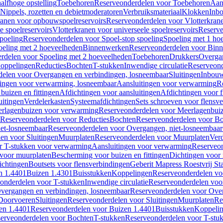
alfhoge opstelling
Toebehoren
Reserveonderdelen voor Toebehoren
Aan
Nippels, rozetten en debietmoderatoren
Verbruiksmateriaal
Klokken
Inbo
ranen voor opbouwspoelreservoirs
Reserveonderdelen voor Vlotterkran
 spoelreservoirs
Vlotterkranen voor universeele spoelreservoirs
Reserve
spoeling
Reserveonderdelen voor Spoel-stop spoeling
Spoeling met 1 ho
oeling met 2 hoeveelheden
Binnenwerken
Reserveonderdelen voor Bin
rdelen voor Spoeling met 2 hoeveelheden
Toebehoren
Drukkers
Overga
oppelingen
Reducties
Bochten
T-stukken
Inwendige circulatie
Reserveond
elen voor Overgangen en verbindingen, losneembaar
Sluitingen
Inbou
ingen voor verwarming, losneembaar
Aansluitingen voor verwarming
R
buizen en fittingen
Afdichtingen voor aansluitingen
Afdichtingen voor f
uitingen
Verdelerkasten
Systeemafdichtingen
Sets schroeven voor flensv
rlagenbuizen voor verwarming
Reserveonderdelen voor Meerlagenbui
Reserveonderdelen voor Reducties
Bochten
Reserveonderdelen voor B
et-losneembaar
Reserveonderdelen voor Overgangen, niet-losneembaar
en voor Sluitingen
Muurplaten
Reserveonderdelen voor Muurplaten
Verd
r T-stukken voor verwarming
Aansluitingen voor verwarming
Reserveon
s voor muurplaten
Bescherming voor buizen en fittingen
Dichtingen voor
ichtingen
Boutsets voor flensverbindingen
Geberit Mapress Roestvrij St
n 1.4401
Buizen 1.4301
Buisstukken
Koppelingen
Reserveonderdelen vo
onderdelen voor T-stukken
Inwendige circulatie
Reserveonderdelen voor
vergangen en verbindingen, losneembaar
Reserveonderdelen voor Over
Doorvoeren
Sluitingen
Reserveonderdelen voor Sluitingen
Muurplaten
Re
en 1.4401
Reserveonderdelen voor Buizen 1.4401
Buisstukken
Koppeli
erveonderdelen voor Bochten
T-stukken
Reserveonderdelen voor T-stu