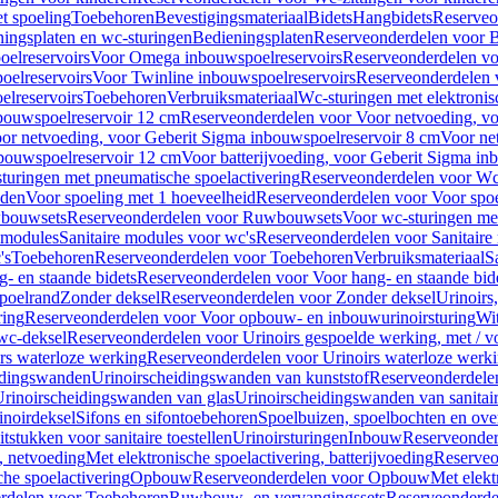
t spoeling
Toebehoren
Bevestigingsmateriaal
Bidets
Hangbidets
Reserveo
ingsplaten en wc-sturingen
Bedieningsplaten
Reserveonderdelen voor B
elreservoirs
Voor Omega inbouwspoelreservoirs
Reserveonderdelen vo
elreservoirs
Voor Twinline inbouwspoelreservoirs
Reserveonderdelen 
lreservoirs
Toebehoren
Verbruiksmateriaal
Wc-sturingen met elektronis
bouwspoelreservoir 12 cm
Reserveonderdelen voor Voor netvoeding, vo
or netvoeding, voor Geberit Sigma inbouwspoelreservoir 8 cm
Voor ne
bouwspoelreservoir 12 cm
Voor batterijvoeding, voor Geberit Sigma in
turingen met pneumatische spoelactivering
Reserveonderdelen voor Wc-
eden
Voor spoeling met 1 hoeveelheid
Reserveonderdelen voor Voor spoe
bouwsets
Reserveonderdelen voor Ruwbouwsets
Voor wc-sturingen met
e modules
Sanitaire modules voor wc's
Reserveonderdelen voor Sanitaire
's
Toebehoren
Reserveonderdelen voor Toebehoren
Verbruiksmateriaal
S
- en staande bidets
Reserveonderdelen voor Voor hang- en staande bid
spoelrand
Zonder deksel
Reserveonderdelen voor Zonder deksel
Urinoirs
ring
Reserveonderdelen voor Voor opbouw- en inbouwurinoirsturing
Wit
 wc-deksel
Reserveonderdelen voor Urinoirs gespoelde werking, met / v
rs waterloze werking
Reserveonderdelen voor Urinoirs waterloze werk
idingswanden
Urinoirscheidingswanden van kunststof
Reserveonderdele
rinoirscheidingswanden van glas
Urinoirscheidingswanden van sanitai
inoirdeksel
Sifons en sifontoebehoren
Spoelbuizen, spoelbochten en ov
tstukken voor sanitaire toestellen
Urinoirsturingen
Inbouw
Reserveonder
, netvoeding
Met elektronische spoelactivering, batterijvoeding
Reserveo
he spoelactivering
Opbouw
Reserveonderdelen voor Opbouw
Met elekt
rdelen voor Toebehoren
Ruwbouw- en vervangingssets
Reserveonderde