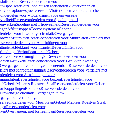
sluitstukken
Reserveonderdelen voor
uwspoelreservoirs
Spoelbuizen
Toebehoren
Vlotterkranen en
en voor opbouwspoelreservoirs
Vlotterkranen voor keramische
onderdelen voor Vlotterkranen voor universeele
eveelheid
Reserveonderdelen voor Spoeling met 1
nenwerken
Spoeling met 1 hoeveelheid
Reserveonderdelen voor
ngen
Afsluitstoppen
Toevoersystemen
Geberit
erdelen voor Inwendige circulatie
Overgangen, niet-
wdozen
Muurplaten
Reserveonderdelen voor Muurplaten
Verdelers met
eserveonderdelen voor Aansluitingen voor
ittingen
Afdekking voor fittingen
Bevestigingen voor
erbindingen
Verbruiksmateriaal
Geberit
zen voor verwarming
Fittingen
Reserveonderdelen voor
ochten
T-stukken
Reserveonderdelen voor T-stukken
Inwendige
Overgangen en verbindingen, losneembaar
Reserveonderdelen voor
elers met schroefaansluiting
Reserveonderdelen voor Verdelers met
derdelen voor Aansluitingen voor
 muurplaten
Bevestigingen voor buizen
Bevestigingen voor
aal
Geberit Mapress Roestvrij Staal
Reserveonderdelen voor Geberit
or Koppelingen
Reducties
Reserveonderdelen voor
 Inwendige circulatie
Overgangen, niet-
gangen en verbindingen,
serveonderdelen voor Muurplaten
Geberit Mapress Roestvrij Staal,
ngen
Reserveonderdelen voor
kken
Overgangen, niet-losneembaar
Reserveonderdelen voor