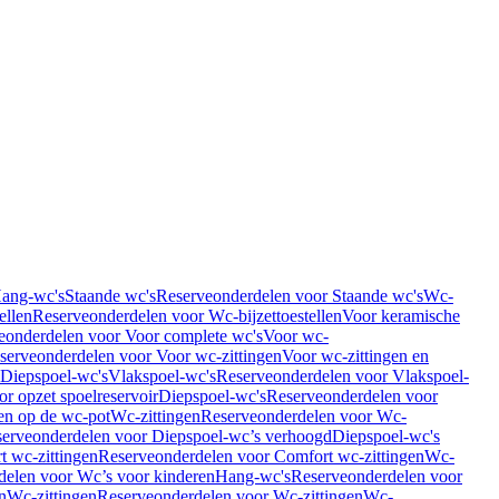
Hang-wc's
Staande wc's
Reserveonderdelen voor Staande wc's
Wc-
ellen
Reserveonderdelen voor Wc-bijzettoestellen
Voor keramische
eonderdelen voor Voor complete wc's
Voor wc-
serveonderdelen voor Voor wc-zittingen
Voor wc-zittingen en
 Diepspoel-wc's
Vlakspoel-wc's
Reserveonderdelen voor Vlakspoel-
r opzet spoelreservoir
Diepspoel-wc's
Reserveonderdelen voor
en op de wc-pot
Wc-zittingen
Reserveonderdelen voor Wc-
erveonderdelen voor Diepspoel-wc’s verhoogd
Diepspoel-wc's
t wc-zittingen
Reserveonderdelen voor Comfort wc-zittingen
Wc-
delen voor Wc’s voor kinderen
Hang-wc's
Reserveonderdelen voor
n
Wc-zittingen
Reserveonderdelen voor Wc-zittingen
Wc-