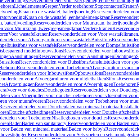
e verlichting
Reserveonderdelen voor Met geïntegreerde verlichting
Spi
ehoren
Lichtelementen
Grepen
Verder toebehoren
Stopcontacten
Kranen
W
etvoeding
Kraan op de wastafel, batterijvoeding
Reserveonderdelen voor 
ratorvoeding
Kraan op de wastafel, eenhendelmengkraan
Reserveonderd
, batterijvoeding
Reserveonderdelen voor Muurkraan, batterijvoeding
M
en voor Muurkraan, tweegreepsmengkraan
Verdere kranen
Reserveonder
oren
Voor wastafelkranen
Reserveonderdelen voor Voor wastafelkranen
erdelen voor Afvoergarnituren voor wastafels
Buissifons
Reserveonder
pelbuissifons voor wastafels
Reserveonderdelen voor Dompelbuissifon
atsbesparend model
Inbouwsifons
Reserveonderdelen voor Inbouwsifons
ingen
Aansluitingen
Reserveonderdelen voor Aansluitingen
Dichtingen
S
Buissifons
Reserveonderdelen voor Buissifons
Aansluitstukken voor spoe
ebehoren
Reserveonderdelen voor Toebehoren
Afvoergarnituren voor toe
Reserveonderdelen voor Inbouwsifons
Opbouwsifons
Reserveonderdele
eonderdelen voor Afvoergarnituren voor uitgietbakken
Sifons
Reserveon
het
Afvoerpluggen
Reserveonderdelen voor Afvoerpluggen
Toebehoren
R
erafvoer voor douches
Douchegoten
Reserveonderdelen voor Doucheg
delen voor Vloerputten voor douche
Toebehoren voor vloerputten voor
ren voor muurafvoeren
Reserveonderdelen voor Toebehoren voor muu
Reserveonderdelen voor Doucheplaten van mineraal materiaal
Installat
oren
Douche-afscheidingen
Reserveonderdelen voor Douche-afscheidi
derdelen voor Toebehoren
Nisaflegboxen voor douches
Reserveonderde
oren
Baden
Baden van sanitairacryl
Reserveonderdelen voor Baden van s
voor Baden van mineraal materiaal
Baden voor baby's
Reserveonderdel
rbevestigingen
Reserveonderdelen voor Sets voeten en sets montageste