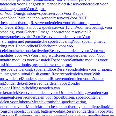
nderdelen voor Hangbidets
Staande bidets
Reserveonderdelen voor
edieningsplaten
Voor Sigma
or Voor Omega inbouwspoelreservoirs
Voor Kappa
voor Voor Twinline inbouwspoelreservoirs
Voor 300T
che spoelactivering
Reserveonderdelen voor Wc-sturingen met
or Geberit Sigma inbouwspoelreservoir 12 cm
Voor netvoeding, voor
tvoeding, voor Geberit Omega inbouwspoelreservoir 12
bouwspoelreservoir 12 cm
Reserveonderdelen voor Voor
sturingen met pneumatische spoelactivering
Voor spoeling met 2
ling met 1 hoeveelheid
Toebehoren voor wc-
 elektronische spoelactivering
Reserveonderdelen voor Voor wc-
 modules voor wc's
Voor hang-wc's
Reserveonderdelen voor Voor
anitaire modules voor wastafels
Toebehoren
Sanitaire modules voor
ets
Urinoirs
Urinoirs, gespoelde werking, met
, gespoelde werking, spoelrandloos
Reserveonderdelen voor Urinoirs,
h integrated urinal flush control
Reserveonderdelen voor With
oor wc-deksel
Zonder spoelrand
Reserveonderdelen voor Zonder
ing
Zonder deksel
Reserveonderdelen voor Zonder
n voor Urinoirscheidingswanden van
re keramiek
Reserveonderdelen voor Urinoirscheidingswanden van
ergangen
Reserveonderdelen voor Spoelbuizen, spoelbochten en
delen voor Inbouw
Met elektronische spoelactivering,
nderdelen voor Met elektronische spoelactivering, batterijvoeding
Met
ronische spoelactivering, batterijvoeding
Reserveonderdelen voor Met
len voor Ruwbouw- en vervangingssets
Spoelbuizen, spoelbochten en