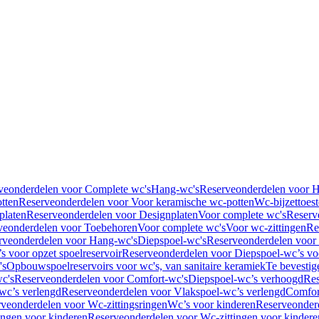
veonderdelen voor Complete wc's
Hang-wc's
Reserveonderdelen voor 
tten
Reserveonderdelen voor Voor keramische wc-potten
Wc-bijzettoest
platen
Reserveonderdelen voor Designplaten
Voor complete wc's
Reserv
veonderdelen voor Toebehoren
Voor complete wc's
Voor wc-zittingen
Re
rveonderdelen voor Hang-wc's
Diepspoel-wc's
Reserveonderdelen voor
s voor opzet spoelreservoir
Reserveonderdelen voor Diepspoel-wc’s voo
's
Opbouwspoelreservoirs voor wc's, van sanitaire keramiek
Te bevestig
c's
Reserveonderdelen voor Comfort-wc's
Diepspoel-wc’s verhoogd
Res
wc’s verlengd
Reserveonderdelen voor Vlakspoel-wc’s verlengd
Comfor
veonderdelen voor Wc-zittingsringen
Wc’s voor kinderen
Reserveonder
ingen voor kinderen
Reserveonderdelen voor Wc-zittingen voor kindere