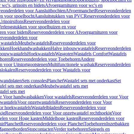
wc's, urinoirs en bidets
Afvoergarnituren voor wc's en
veonderdelen voor Aansluitbochten
Afvoermanchet
Reserveonderdelen
n voor spoelbocht
Aansluitstukken van PVC
Reserveonderdelen voor
Urinoirsifons
Reserveonderdelen voor
erlengstukken voor spoelbuizen en voor
ren voor bidets
Reserveonderdelen voor Afvoergarnituren voor
rveonderdelen voor
wastafels
Meubelwastafels
Reserveonderdelen voor
akken
Hoekhandwasbakken
Halve inbouwwastafels
Reserveonderdelen
bouwwastafels
Hoekwastafels
Wasgoten
Wastafels Comfort
Wastafels
horen
Reserveonderdelen voor Toebehoren
Andere
n voor Uitstortgootstenen
Multifunctionele wasbak
Reserveonderdelen
slokalen
Reserveonderdelen voor Wastafels voor
rwandplaten
Sets consoles
Planchet
Wastafel sets met onderkast
Set
fel sets met onderkast
Meubelwastafel sets met
afel sets met
or Voor handwasbakken
Voor wastafels
Reserveonderdelen voor Voor
wastafels
Voor opzetwastafels
Reserveonderdelen voor Voor
or hoekwastafels
Wastafelbladen
Reserveonderdelen voor
kig
Reserveonderdelen voor Voor opzetwastafel rechthoekig
Voor
elen voor Hoge kasten
Middelhoge kasten
Reserveonderdelen voor
ir
Planchet
Reserveonderdelen voor Planchet
Toebehoren
Inzetbakken
agneetborden
Stopcontacten
Verder toebehoren
Spiegels en