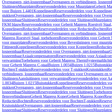
Overgangen, niet-losneembaar
Overgangen en verbindingen, losneem
Sluitingen
Muurplaten
Reserveonderdelen voor Muurplaten
Geberit Map
voor Buizen 1.4401
Koppelingen
Reserveonderdelen voor Koppeling
stukken
Overgangen, niet-losneembaar
Reserveonderdelen voor Overg
losneembaar
Sluitingen
Reserveonderdelen voor Sluitingen
Muurplaten
FKM blauw
Reserveonderdelen voor Geberit Mapress Roestvrij Sta
Koppelingen
Reducties
Reserveonderdelen voor Reducties
Bochten
Res
Overgangen, niet-losneembaar
Overgangen en verbindingen, losneem
Mapress Roestvrij Staal, toebehoren
Reserveonderdelen voor Geberit M
voor muurplaten
Reserveonderdelen voor Bevestigingen voor muurpla
Fittingen
Koppelingen
Reserveonderdelen voor Koppelingen
Reducties
losneembaar
Reserveonderdelen voor Overgangen, niet-losneembaar
O
losneembaar
Axiaalcompensatoren
Reserveonderdelen voor Axiaalcom
verwarming
Toebehoren voor Geberit Mapress Therm
Systeemafdicht
voor Geberit Mapress C-staal
Buizen 1.0034
Buizen 1.0215
Buisstukk
Bochten
T-stukken
Reserveonderdelen voor T-stukken
Kruisstukken
Re
verbindingen, losneembaar
Reserveonderdelen voor Overgangen en ve
Sluitingen
Aansluitingen voor verwarming
Reserveonderdelen voor Aa
1.0034
Buizen 1.0215
Buisstukken
Koppelingen
Reserveonderdelen vo
stukken
Overgangen, niet-losneembaar
Reserveonderdelen voor Overg
losneembaar
Sluitingen
Reserveonderdelen voor Sluitingen
Toebehoren 
flensverbindingen
Geberit Mapress Koper
Geberit Mapress Koper
Rese
Reducties
Bochten
Reserveonderdelen voor Bochten
T-stukken
Reserve
Kruisstukken
Overgangen, niet-losneembaar
Reserveonderdelen voor 
losneembaar
Sluitingen
Reserveonderdelen voor Sluitingen
Muurplaten