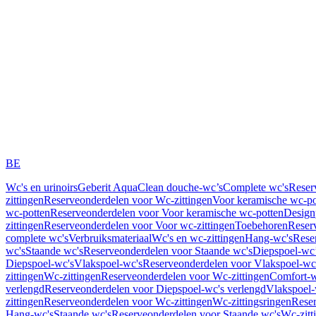
BE
Wc's en urinoirs
Geberit AquaClean douche-wc’s
Complete wc's
Reser
zittingen
Reserveonderdelen voor Wc-zittingen
Voor keramische wc-po
wc-potten
Reserveonderdelen voor Voor keramische wc-potten
Design
zittingen
Reserveonderdelen voor Voor wc-zittingen
Toebehoren
Reser
complete wc's
Verbruiksmateriaal
Wc's en wc-zittingen
Hang-wc's
Rese
wc's
Staande wc's
Reserveonderdelen voor Staande wc's
Diepspoel-wc’
Diepspoel-wc's
Vlakspoel-wc's
Reserveonderdelen voor Vlakspoel-wc
zittingen
Wc-zittingen
Reserveonderdelen voor Wc-zittingen
Comfort-w
verlengd
Reserveonderdelen voor Diepspoel-wc's verlengd
Vlakspoel-
zittingen
Reserveonderdelen voor Wc-zittingen
Wc-zittingsringen
Reser
Hang-wc's
Staande wc's
Reserveonderdelen voor Staande wc's
Wc-zitt