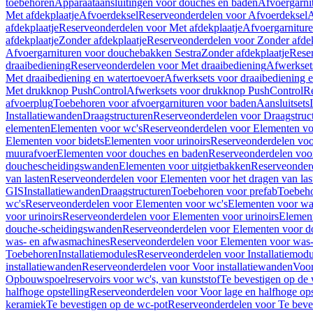
toebehoren
Apparaataansluitingen voor douches en baden
Afvoergarni
Met afdekplaatje
Afvoerdeksel
Reserveonderdelen voor Afvoerdeksel
A
afdekplaatje
Reserveonderdelen voor Met afdekplaatje
Afvoergarnitur
afdekplaatje
Zonder afdekplaatje
Reserveonderdelen voor Zonder afdek
Afvoergarnituren voor douchebakken Sestra
Zonder afdekplaatje
Reser
draaibediening
Reserveonderdelen voor Met draaibediening
Afwerkset
Met draaibediening en watertoevoer
Afwerksets voor draaibediening 
Met drukknop PushControl
Afwerksets voor drukknop PushControl
Re
afvoerplug
Toebehoren voor afvoergarnituren voor baden
Aansluitsets
Installatiewanden
Draagstructuren
Reserveonderdelen voor Draagstruc
elementen
Elementen voor wc's
Reserveonderdelen voor Elementen vo
Elementen voor bidets
Elementen voor urinoirs
Reserveonderdelen voo
muurafvoer
Elementen voor douches en baden
Reserveonderdelen voo
douchescheidingswanden
Elementen voor uitgietbakken
Reserveonderd
van lasten
Reserveonderdelen voor Elementen voor het dragen van las
GIS
Installatiewanden
Draagstructuren
Toebehoren voor prefab
Toebeho
wc's
Reserveonderdelen voor Elementen voor wc's
Elementen voor was
voor urinoirs
Reserveonderdelen voor Elementen voor urinoirs
Elemen
douche-scheidingswanden
Reserveonderdelen voor Elementen voor 
was- en afwasmachines
Reserveonderdelen voor Elementen voor was
Toebehoren
Installatiemodules
Reserveonderdelen voor Installatiemodu
installatiewanden
Reserveonderdelen voor Voor installatiewanden
Voor
Opbouwspoelreservoirs voor wc's, van kunststof
Te bevestigen op de
halfhoge opstelling
Reserveonderdelen voor Voor lage en halfhoge ops
keramiek
Te bevestigen op de wc-pot
Reserveonderdelen voor Te beve