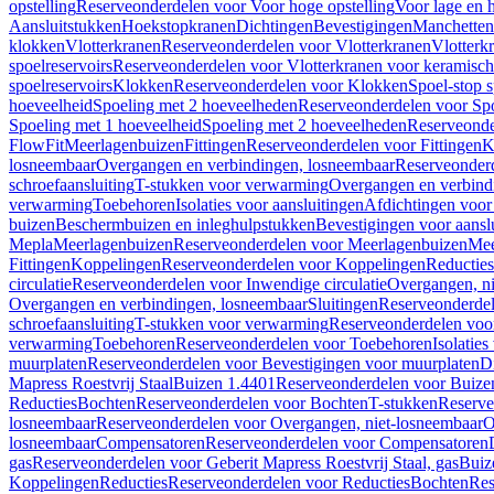
opstelling
Reserveonderdelen voor Voor hoge opstelling
Voor lage en h
Aansluitstukken
Hoekstopkranen
Dichtingen
Bevestigingen
Manchetten
klokken
Vlotterkranen
Reserveonderdelen voor Vlotterkranen
Vlotterk
spoelreservoirs
Reserveonderdelen voor Vlotterkranen voor keramische
spoelreservoirs
Klokken
Reserveonderdelen voor Klokken
Spoel-stop 
hoeveelheid
Spoeling met 2 hoeveelheden
Reserveonderdelen voor Sp
Spoeling met 1 hoeveelheid
Spoeling met 2 hoeveelheden
Reserveonde
FlowFit
Meerlagenbuizen
Fittingen
Reserveonderdelen voor Fittingen
K
losneembaar
Overgangen en verbindingen, losneembaar
Reserveonderd
schroefaansluiting
T-stukken voor verwarming
Overgangen en verbind
verwarming
Toebehoren
Isolaties voor aansluitingen
Afdichtingen voor 
buizen
Beschermbuizen en inleghulpstukken
Bevestigingen voor aansl
Mepla
Meerlagenbuizen
Reserveonderdelen voor Meerlagenbuizen
Mee
Fittingen
Koppelingen
Reserveonderdelen voor Koppelingen
Reducties
circulatie
Reserveonderdelen voor Inwendige circulatie
Overgangen, ni
Overgangen en verbindingen, losneembaar
Sluitingen
Reserveonderdel
schroefaansluiting
T-stukken voor verwarming
Reserveonderdelen voo
verwarming
Toebehoren
Reserveonderdelen voor Toebehoren
Isolatie
muurplaten
Reserveonderdelen voor Bevestigingen voor muurplaten
D
Mapress Roestvrij Staal
Buizen 1.4401
Reserveonderdelen voor Buize
Reducties
Bochten
Reserveonderdelen voor Bochten
T-stukken
Reserve
losneembaar
Reserveonderdelen voor Overgangen, niet-losneembaar
O
losneembaar
Compensatoren
Reserveonderdelen voor Compensatoren
gas
Reserveonderdelen voor Geberit Mapress Roestvrij Staal, gas
Buiz
Koppelingen
Reducties
Reserveonderdelen voor Reducties
Bochten
Res