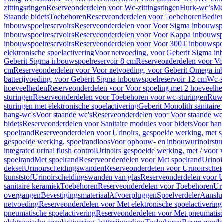
zittingsringen
Reserveonderdelen voor Wc-zittingsringen
Hurk-wc’s
Me
Staande bidets
Toebehoren
Reserveonderdelen voor Toebehoren
Bedien
inbouwspoelreservoirs
Reserveonderdelen voor Voor Sigma inbouwspo
inbouwspoelreservoirs
Reserveonderdelen voor Voor Kappa inbouwspo
inbouwspoelreservoirs
Reserveonderdelen voor Voor 300T inbouwspoe
elektronische spoelactivering
Voor netvoeding, voor Geberit Sigma in
Geberit Sigma inbouwspoelreservoir 8 cm
Reserveonderdelen voor Vo
cm
Reserveonderdelen voor Voor netvoeding, voor Geberit Omega in
batterijvoeding, voor Geberit Sigma inbouwspoelreservoir 12 cm
Wc-s
hoeveelheden
Reserveonderdelen voor Voor spoeling met 2 hoeveelh
sturingen
Reserveonderdelen voor Toebehoren voor wc-sturingen
Ruw
sturingen met elektronische spoelactivering
Geberit Monolith sanitair
hang-wc's
Voor staande wc's
Reserveonderdelen voor Voor staande wc
bidets
Reserveonderdelen voor Sanitaire modules voor bidets
Voor hang
spoelrand
Reserveonderdelen voor Urinoirs, gespoelde werking, met 
gespoelde werking, spoelrandloos
Voor opbouw- en inbouwurinoirstu
integrated urinal flush control
Urinoirs gespoelde werking, met / voor
spoelrand
Met spoelrand
Reserveonderdelen voor Met spoelrand
Urinoi
deksel
Urinoirscheidingswanden
Reserveonderdelen voor Urinoirsche
kunststof
Urinoirscheidingswanden van glas
Reserveonderdelen voor U
sanitaire keramiek
Toebehoren
Reserveonderdelen voor Toebehoren
Ur
overgangen
Bevestigingsmateriaal
Afvoerpluggen
Spoelverdeler
Aanslui
netvoeding
Reserveonderdelen voor Met elektronische spoelactivering
pneumatische spoelactivering
Reserveonderdelen voor Met pneumatisc
elektronische spoelactivering, batterijvoeding
Toebehoren
Reserveonde