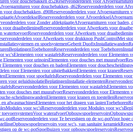
turen voor douchebakken d52
Reserveonderdelen voor Afvoergarnitur
fvoergarnituren voor douchebakken, d62
Reserveonderdelen voor Afvo
en voor douchebakken, d90
Reserveonderdelen voor Afvoergarnituren 
plaatje
Afvoerdeksel
Reserveonderdelen voor Afvoerdeksel
Afvoergarn
veonderdelen voor Zonder afdekplaatje
Afvoergarnituren voor baden, 
s voor draaibediening
Reserveonderdelen voor Afwerksets voor draaibe
en watertoevoer
Reserveonderdelen voor Afwerksets voor draaibedienin
serveonderdelen voor Afwerksets voor drukknop PushControl
Met sto
Installatiesystemen en spoelsystemen
Geberit Duofix
Installatiewanden
Re
turen
Beplatingen
Toebehoren
Reserveonderdelen voor Toebehoren
Insta
or wc's
Elementen voor wastafels
Reserveonderdelen voor Elementen vo
r Elementen voor urinoirs
Elementen voor douches met muurafvoer
Res
r Elementen voor douches en baden
Elementen voor douchescheidings
elen voor Elementen voor uitgietbakken
Elementen voor kranen
Reserv
ten
Elementen voor spoeltafels
Reserveonderdelen voor Elementen voor 
ren voor geluidsisolatie
Beplatingen
Installatie-elementen
Reserveonderde
tafels
Reserveonderdelen voor Elementen voor wastafels
Elementen voo
ten voor douches met muurafvoer
Reserveonderdelen voor Elementen v
douche-scheidingswanden
Elementen voor kranen en toestellen
Reserveon
- en afwasmachines
Elementen voor het dragen van lasten
Toebehoren
Re
les
Modules voor wc's
Reserveonderdelen voor Modules voor wc's
Bepl
 toevoersystemen
Voor waterafvoer
Opbouwspoelreservoirs
Opbouwspoel
 wc-pot
Reserveonderdelen voor Te bevestigen op de wc-pot
Voor hoge o
telling
Opbouwspoelreservoirs voor wc's, van sanitaire keramiek
Reserv
stigen op de wc-pot
Spoelbuizen voor opbouwspoelreservoirs
Reserveon