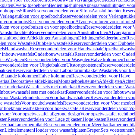
kplaten
Overig toebehoren
Bedieningshulpen
Apparaataansluitingen voor 
lophoppers
Sifons
Reserveonderdelen voor Sifons
Aansluitbochten
Reser
Verlengstukken voor spoelbocht
Reserveonderdelen voor Verlengstukke
n voor urinoirs
Reserveonderdelen voor Afvoergarnituren voor urinoirs
ukken voor spoelbuizen en voor spoelbochten
Reserveonderdelen voor V
Aansluitbochten
Reserveonderdelen voor Aansluitbochten
Afvoergarnitu
nsluitbochten
Afdekkingen
Aansluitingen
Dichtingen
Soldeerhulzen
Rese
len voor Wastafels
Dubbele wastafels
Reserveonderdelen voor Dubbele 
els
Handwasbak
Reserveonderdelen voor Handwasbak
Opzethandwasb
r Inbouwwastafels
Onderbouwwastafels
Reserveonderdelen voor Onder
els
Wasgoten
Reserveonderdelen voor Wasgoten
Halve kolommen
Toebe
erveonderdelen voor Uitgietbakken
Uitstortgootstenen
Reserveonderdele
bakken
Reserveonderdelen voor Laboratoriumbakken
Wastafels voor kla
n
Staande kolommen
Halve kolommen
Reserveonderdelen voor Halve
eriaal
Decoratieve afdekkingen
Montagehoeksteunen
Afdeklijsten
Achte
met onderkast
Wastafel sets met onderkast
Reserveonderdelen voor Wasta
Inbouwwastafel sets met onderkast
Reserveonderdelen voor Inbouwwast
voor Wastafelonderkasten
Voor handwasbakken
Reserveonderdelen vo
e wastafels
Voor meubelwastafels
Reserveonderdelen voor Voor meubel
oor hoekhandwasbakken
Voor hoekwastafels
Reserveonderdelen voor Vo
 voor Voor opzetwastafel afgerond design
Voor opzetwastafel rechthoe
sten
Reserveonderdelen voor Lage zijkasten
Hoge kasten
Reserveonderd
eer badkamermeubilair
Reserveonderdelen voor Meer badkamermeubila
ken
Lichtelementen
Houder voor wastafelplaten
Grepen
Sets voetsteunen
M