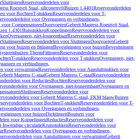
r
Sluitingen
Reserveonderdelen voor
ss Roestvrij Staal, siliconenvrij
Buizen 1.4401
Reserveonderdelen
len voor Bochten
T-stukken
Reserveonderdelen voor T-
erveonderdelen voor Overgangen en verbindingen,
n voor Compensatoren
Doorvoeren
Geberit Mapress Roestvrij Staal,
zen 1.4301
Buisstukken
Koppelingen
Reserveonderdelen voor
kken
Overgangen, niet-losneembaar
Reserveonderdelen voor
r
Sluitingen
Reserveonderdelen voor Sluitingen
Doorvoeren
Geberit
g voor buizen en fittingen
Bevestigingen voor buizen
Bevestigingen
Systeembuizen Therm
Fittingen
Reserveonderdelen voor
ochten
T-stukken
Reserveonderdelen voor T-stukken
Overgangen, niet-
gangen en verbindingen,
en voor verwarming
Reserveonderdelen voor Aansluitstukken voor
Geberit Mapress C-staal
Geberit Mapress C-staal
Reserveonderdelen
nderdelen voor Reducties
Bochten
Reserveonderdelen voor
rveonderdelen voor Overgangen, niet-losneembaar
Overgangen en
pensatoren
Sluitingen
Reserveonderdelen voor
erveonderdelen voor Geberit Mapress C-staal, FKM blauw
Buizen
serveonderdelen voor Bochten
T-stukken
Reserveonderdelen voor T-
erveonderdelen voor Overgangen en verbindingen,
estigingen voor buizen
Dichtingen
Boutsets voor
delen voor Koppelingen
Reducties
Reserveonderdelen voor
 Inwendige circulatie
Kruisstukken
Reserveonderdelen voor
ar
Reserveonderdelen voor Overgangen en verbindingen,
serveonderdelen voor Aansluitingen voor verwarming
Geberit