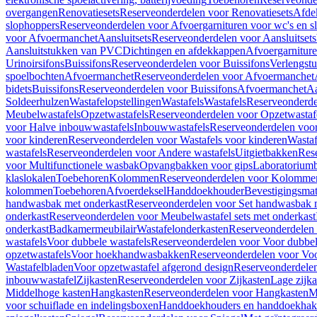
overgangen
Renovatiesets
Reserveonderdelen voor Renovatiesets
Afde
slophoppers
Reserveonderdelen voor Afvoergarnituren voor wc's en s
voor Afvoermanchet
Aansluitsets
Reserveonderdelen voor Aansluitsets
Aansluitstukken van PVC
Dichtingen en afdekkappen
Afvoergarniture
Urinoirsifons
Buissifons
Reserveonderdelen voor Buissifons
Verlengst
spoelbochten
Afvoermanchet
Reserveonderdelen voor Afvoermanchet
bidets
Buissifons
Reserveonderdelen voor Buissifons
Afvoermanchet
Aa
Soldeerhulzen
Wastafelopstellingen
Wastafels
Wastafels
Reserveonderde
Meubelwastafels
Opzetwastafels
Reserveonderdelen voor Opzetwastaf
voor Halve inbouwwastafels
Inbouwwastafels
Reserveonderdelen voo
voor kinderen
Reserveonderdelen voor Wastafels voor kinderen
Wastaf
wastafels
Reserveonderdelen voor Andere wastafels
Uitgietbakken
Res
voor Multifunctionele wasbak
Opvangbakken voor gips
Laboratorium
klaslokalen
Toebehoren
Kolommen
Reserveonderdelen voor Kolomme
kolommen
Toebehoren
Afvoerdeksel
Handdoekhouder
Bevestigingsmat
handwasbak met onderkast
Reserveonderdelen voor Set handwasbak 
onderkast
Reserveonderdelen voor Meubelwastafel sets met onderkast
onderkast
Badkamermeubilair
Wastafelonderkasten
Reserveonderdelen 
wastafels
Voor dubbele wastafels
Reserveonderdelen voor Voor dubbel
opzetwastafels
Voor hoekhandwasbakken
Reserveonderdelen voor V
Wastafelbladen
Voor opzetwastafel afgerond design
Reserveonderdelen
inbouwwastafel
Zijkasten
Reserveonderdelen voor Zijkasten
Lage zijka
Middelhoge kasten
Hangkasten
Reserveonderdelen voor Hangkasten
M
voor schuiflade en indelingsboxen
Handdoekhouders en handdoekha