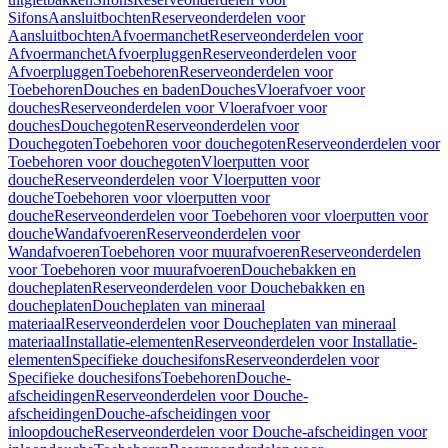
Sifons
Aansluitbochten
Reserveonderdelen voor
Aansluitbochten
Afvoermanchet
Reserveonderdelen voor
Afvoermanchet
Afvoerpluggen
Reserveonderdelen voor
Afvoerpluggen
Toebehoren
Reserveonderdelen voor
Toebehoren
Douches en baden
Douches
Vloerafvoer voor
douches
Reserveonderdelen voor Vloerafvoer voor
douches
Douchegoten
Reserveonderdelen voor
Douchegoten
Toebehoren voor douchegoten
Reserveonderdelen voor
Toebehoren voor douchegoten
Vloerputten voor
douche
Reserveonderdelen voor Vloerputten voor
douche
Toebehoren voor vloerputten voor
douche
Reserveonderdelen voor Toebehoren voor vloerputten voor
douche
Wandafvoeren
Reserveonderdelen voor
Wandafvoeren
Toebehoren voor muurafvoeren
Reserveonderdelen
voor Toebehoren voor muurafvoeren
Douchebakken en
doucheplaten
Reserveonderdelen voor Douchebakken en
doucheplaten
Doucheplaten van mineraal
materiaal
Reserveonderdelen voor Doucheplaten van mineraal
materiaal
Installatie-elementen
Reserveonderdelen voor Installatie-
elementen
Specifieke douchesifons
Reserveonderdelen voor
Specifieke douchesifons
Toebehoren
Douche-
afscheidingen
Reserveonderdelen voor Douche-
afscheidingen
Douche-afscheidingen voor
inloopdouche
Reserveonderdelen voor Douche-afscheidingen voor