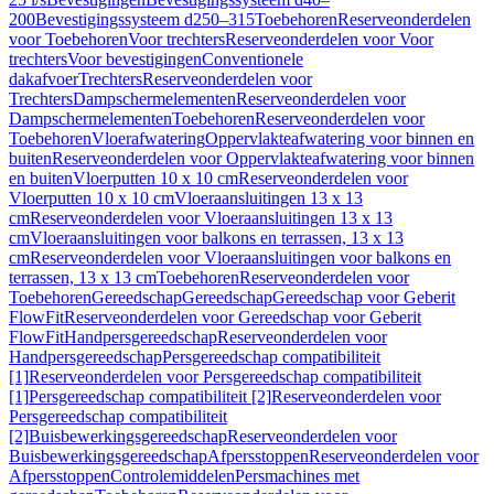
200
Bevestigingssysteem d250–315
Toebehoren
Reserveonderdelen
voor Toebehoren
Voor trechters
Reserveonderdelen voor Voor
trechters
Voor bevestigingen
Conventionele
dakafvoer
Trechters
Reserveonderdelen voor
Trechters
Dampschermelementen
Reserveonderdelen voor
Dampschermelementen
Toebehoren
Reserveonderdelen voor
Toebehoren
Vloerafwatering
Oppervlakteafwatering voor binnen en
buiten
Reserveonderdelen voor Oppervlakteafwatering voor binnen
en buiten
Vloerputten 10 x 10 cm
Reserveonderdelen voor
Vloerputten 10 x 10 cm
Vloeraansluitingen 13 x 13
cm
Reserveonderdelen voor Vloeraansluitingen 13 x 13
cm
Vloeraansluitingen voor balkons en terrassen, 13 x 13
cm
Reserveonderdelen voor Vloeraansluitingen voor balkons en
terrassen, 13 x 13 cm
Toebehoren
Reserveonderdelen voor
Toebehoren
Gereedschap
Gereedschap
Gereedschap voor Geberit
FlowFit
Reserveonderdelen voor Gereedschap voor Geberit
FlowFit
Handpersgereedschap
Reserveonderdelen voor
Handpersgereedschap
Persgereedschap compatibiliteit
[1]
Reserveonderdelen voor Persgereedschap compatibiliteit
[1]
Persgereedschap compatibiliteit [2]
Reserveonderdelen voor
Persgereedschap compatibiliteit
[2]
Buisbewerkingsgereedschap
Reserveonderdelen voor
Buisbewerkingsgereedschap
Afpersstoppen
Reserveonderdelen voor
Afpersstoppen
Controlemiddelen
Persmachines met