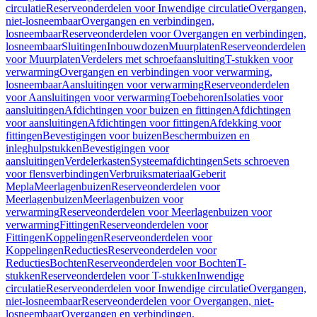
circulatie
Reserveonderdelen voor Inwendige circulatie
Overgangen,
niet-losneembaar
Overgangen en verbindingen,
losneembaar
Reserveonderdelen voor Overgangen en verbindingen,
losneembaar
Sluitingen
Inbouwdozen
Muurplaten
Reserveonderdelen
voor Muurplaten
Verdelers met schroefaansluiting
T-stukken voor
verwarming
Overgangen en verbindingen voor verwarming,
losneembaar
Aansluitingen voor verwarming
Reserveonderdelen
voor Aansluitingen voor verwarming
Toebehoren
Isolaties voor
aansluitingen
Afdichtingen voor buizen en fittingen
Afdichtingen
voor aansluitingen
Afdichtingen voor fittingen
Afdekking voor
fittingen
Bevestigingen voor buizen
Beschermbuizen en
inleghulpstukken
Bevestigingen voor
aansluitingen
Verdelerkasten
Systeemafdichtingen
Sets schroeven
voor flensverbindingen
Verbruiksmateriaal
Geberit
Mepla
Meerlagenbuizen
Reserveonderdelen voor
Meerlagenbuizen
Meerlagenbuizen voor
verwarming
Reserveonderdelen voor Meerlagenbuizen voor
verwarming
Fittingen
Reserveonderdelen voor
Fittingen
Koppelingen
Reserveonderdelen voor
Koppelingen
Reducties
Reserveonderdelen voor
Reducties
Bochten
Reserveonderdelen voor Bochten
T-
stukken
Reserveonderdelen voor T-stukken
Inwendige
circulatie
Reserveonderdelen voor Inwendige circulatie
Overgangen,
niet-losneembaar
Reserveonderdelen voor Overgangen, niet-
losneembaar
Overgangen en verbindingen,