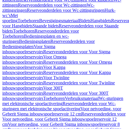
zittingen
Reserveonderdelen voor Wc-zittingen
Wc-
zittingsringen
Reserveonderdelen voor Wc-zittingsringen
Hurk-
wc’s
Met
spoeling
Toebehoren
Bevestigingsmateriaal
Bidets
Hangbidets
Reserveo
voor Hangbidets
Staande bidets
Reserveonderdelen voor Staande
bidets
Toebehoren
Reserveonderdelen voor
Toebehoren
Bedieningsplaten en wc-
sturingen
Bedieningsplaten
Reserveonderdelen voor
Bedieningsplaten
Voor Sigma
inbouwspoelreservoirs
Reserveonderdelen voor Voor Sigma
inbouwspoelreservoirs
Voor Omega
inbouwspoelreservoirs
Reserveonderdelen voor Voor Omega
inbouwspoelreservoirs
Voor Kappa
inbouwspoelreservoirs
Reserveonderdelen voor Voor Kappa
inbouwspoelreservoirs
Voor Twinline
inbouwspoelreservoirs
Reserveonderdelen voor Voor Twinline
inbouwspoelreservoirs
Voor 300T
inbouwspoelreservoirs
Reserveonderdelen voor Voor 300T
inbouwspoelreservoirs
Toebehoren
Verbruiksmateriaal
Wc-sturingen
met elektronische spoelactivering
Reserveonderdelen voor Wc-
sturingen met elektronische spoelactivering
Voor netvoeding, voor
Geberit Sigma inbouwspoelreservoir 12 cm
Reserveonderdelen voor
Voor netvoeding, voor Geberit Sigma inbouwspoelreservoir 12
cm
Voor netvoeding, voor Geberit Sigma inbouwspoelreservoir 8