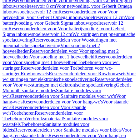
cm
Reserveonderdelen voor Voor netvoeding, voor Geberit Sigma
inbouwspoelreservoir 8 cm
Voor netvoeding, voor Geberit Omega
inbouwspoelreservoir 12 cm
Reserveonderdelen voor Voor
netvoeding, voor Geberit Omega inbouwspoelreservoir 12 cm
Voor
batterijvoeding, voor Geberit Sigma inbouwspoelreservoir 12
cm
Reserveonderdelen voor Voor batterijvoeding, voor Geberit
Sigma inbouwspoelreservoir 12 cm
Wc-sturingen met pneumatische
spoelactivering
Reserveonderdelen voor Wc-sturingen met
pneumatische spoelactivering
Voor spoeling met 2
hoeveelheden
Reserveonderdelen voor Voor spoeling met 2
hoeveelheden
Voor spoeling met 1 hoeveelheid
Reserveonderdelen
voor Voor spoeling met 1 hoeveelheid
Toebehoren voor wc-
sturingen
Reserveonderdelen voor Toebehoren voor wc-
sturingen
Ruwbouwsets
Reserveonderdelen voor Ruwbouwsets
Voor
wc-sturingen met elektronische spoelactivering
Reserveonderdelen
voor Voor wc-sturingen met elektronische spoelactivering
Geberit
Monolith sanitaire modules
Sanitaire modules voor
wc's
Reserveonderdelen voor Sanitaire modules voor wc's
Voor
hang-wc's
Reserveonderdelen voor Voor hang-wc's
Voor staande
wc's
Reserveonderdelen voor Voor staande
wc's
Toebehoren
Reserveonderdelen voor
Toebehoren
Verbruiksmateriaal
Sanitaire modules voor
wastafels
Toebehoren
Sanitaire modules voor
bidets
Reserveonderdelen voor Sanitaire modules voor bidets
Voor
hang- en staande bidets
Reserveonderdelen voor Voor hang- en