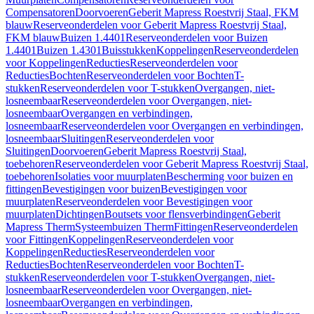
Compensatoren
Doorvoeren
Geberit Mapress Roestvrij Staal, FKM
blauw
Reserveonderdelen voor Geberit Mapress Roestvrij Staal,
FKM blauw
Buizen 1.4401
Reserveonderdelen voor Buizen
1.4401
Buizen 1.4301
Buisstukken
Koppelingen
Reserveonderdelen
voor Koppelingen
Reducties
Reserveonderdelen voor
Reducties
Bochten
Reserveonderdelen voor Bochten
T-
stukken
Reserveonderdelen voor T-stukken
Overgangen, niet-
losneembaar
Reserveonderdelen voor Overgangen, niet-
losneembaar
Overgangen en verbindingen,
losneembaar
Reserveonderdelen voor Overgangen en verbindingen,
losneembaar
Sluitingen
Reserveonderdelen voor
Sluitingen
Doorvoeren
Geberit Mapress Roestvrij Staal,
toebehoren
Reserveonderdelen voor Geberit Mapress Roestvrij Staal,
toebehoren
Isolaties voor muurplaten
Bescherming voor buizen en
fittingen
Bevestigingen voor buizen
Bevestigingen voor
muurplaten
Reserveonderdelen voor Bevestigingen voor
muurplaten
Dichtingen
Boutsets voor flensverbindingen
Geberit
Mapress Therm
Systeembuizen Therm
Fittingen
Reserveonderdelen
voor Fittingen
Koppelingen
Reserveonderdelen voor
Koppelingen
Reducties
Reserveonderdelen voor
Reducties
Bochten
Reserveonderdelen voor Bochten
T-
stukken
Reserveonderdelen voor T-stukken
Overgangen, niet-
losneembaar
Reserveonderdelen voor Overgangen, niet-
losneembaar
Overgangen en verbindingen,