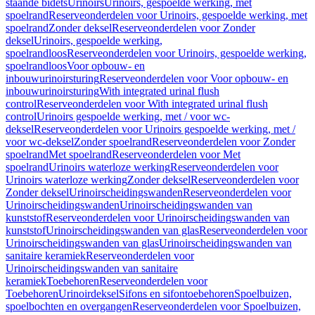
staande bidets
Urinoirs
Urinoirs, gespoelde werking, met
spoelrand
Reserveonderdelen voor Urinoirs, gespoelde werking, met
spoelrand
Zonder deksel
Reserveonderdelen voor Zonder
deksel
Urinoirs, gespoelde werking,
spoelrandloos
Reserveonderdelen voor Urinoirs, gespoelde werking,
spoelrandloos
Voor opbouw- en
inbouwurinoirsturing
Reserveonderdelen voor Voor opbouw- en
inbouwurinoirsturing
With integrated urinal flush
control
Reserveonderdelen voor With integrated urinal flush
control
Urinoirs gespoelde werking, met / voor wc-
deksel
Reserveonderdelen voor Urinoirs gespoelde werking, met /
voor wc-deksel
Zonder spoelrand
Reserveonderdelen voor Zonder
spoelrand
Met spoelrand
Reserveonderdelen voor Met
spoelrand
Urinoirs waterloze werking
Reserveonderdelen voor
Urinoirs waterloze werking
Zonder deksel
Reserveonderdelen voor
Zonder deksel
Urinoirscheidingswanden
Reserveonderdelen voor
Urinoirscheidingswanden
Urinoirscheidingswanden van
kunststof
Reserveonderdelen voor Urinoirscheidingswanden van
kunststof
Urinoirscheidingswanden van glas
Reserveonderdelen voor
Urinoirscheidingswanden van glas
Urinoirscheidingswanden van
sanitaire keramiek
Reserveonderdelen voor
Urinoirscheidingswanden van sanitaire
keramiek
Toebehoren
Reserveonderdelen voor
Toebehoren
Urinoirdeksel
Sifons en sifontoebehoren
Spoelbuizen,
spoelbochten en overgangen
Reserveonderdelen voor Spoelbuizen,