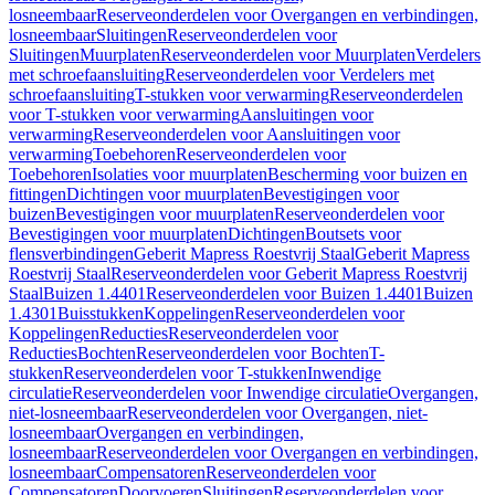
losneembaar
Reserveonderdelen voor Overgangen en verbindingen,
losneembaar
Sluitingen
Reserveonderdelen voor
Sluitingen
Muurplaten
Reserveonderdelen voor Muurplaten
Verdelers
met schroefaansluiting
Reserveonderdelen voor Verdelers met
schroefaansluiting
T-stukken voor verwarming
Reserveonderdelen
voor T-stukken voor verwarming
Aansluitingen voor
verwarming
Reserveonderdelen voor Aansluitingen voor
verwarming
Toebehoren
Reserveonderdelen voor
Toebehoren
Isolaties voor muurplaten
Bescherming voor buizen en
fittingen
Dichtingen voor muurplaten
Bevestigingen voor
buizen
Bevestigingen voor muurplaten
Reserveonderdelen voor
Bevestigingen voor muurplaten
Dichtingen
Boutsets voor
flensverbindingen
Geberit Mapress Roestvrij Staal
Geberit Mapress
Roestvrij Staal
Reserveonderdelen voor Geberit Mapress Roestvrij
Staal
Buizen 1.4401
Reserveonderdelen voor Buizen 1.4401
Buizen
1.4301
Buisstukken
Koppelingen
Reserveonderdelen voor
Koppelingen
Reducties
Reserveonderdelen voor
Reducties
Bochten
Reserveonderdelen voor Bochten
T-
stukken
Reserveonderdelen voor T-stukken
Inwendige
circulatie
Reserveonderdelen voor Inwendige circulatie
Overgangen,
niet-losneembaar
Reserveonderdelen voor Overgangen, niet-
losneembaar
Overgangen en verbindingen,
losneembaar
Reserveonderdelen voor Overgangen en verbindingen,
losneembaar
Compensatoren
Reserveonderdelen voor
Compensatoren
Doorvoeren
Sluitingen
Reserveonderdelen voor