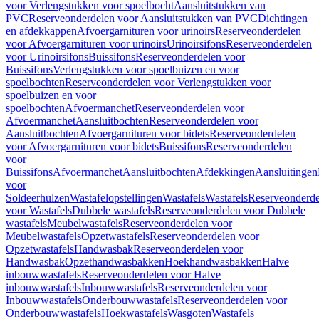
voor Verlengstukken voor spoelbocht
Aansluitstukken van
PVC
Reserveonderdelen voor Aansluitstukken van PVC
Dichtingen
en afdekkappen
Afvoergarnituren voor urinoirs
Reserveonderdelen
voor Afvoergarnituren voor urinoirs
Urinoirsifons
Reserveonderdelen
voor Urinoirsifons
Buissifons
Reserveonderdelen voor
Buissifons
Verlengstukken voor spoelbuizen en voor
spoelbochten
Reserveonderdelen voor Verlengstukken voor
spoelbuizen en voor
spoelbochten
Afvoermanchet
Reserveonderdelen voor
Afvoermanchet
Aansluitbochten
Reserveonderdelen voor
Aansluitbochten
Afvoergarnituren voor bidets
Reserveonderdelen
voor Afvoergarnituren voor bidets
Buissifons
Reserveonderdelen
voor
Buissifons
Afvoermanchet
Aansluitbochten
Afdekkingen
Aansluitingen
voor
Soldeerhulzen
Wastafelopstellingen
Wastafels
Wastafels
Reserveonderde
voor Wastafels
Dubbele wastafels
Reserveonderdelen voor Dubbele
wastafels
Meubelwastafels
Reserveonderdelen voor
Meubelwastafels
Opzetwastafels
Reserveonderdelen voor
Opzetwastafels
Handwasbak
Reserveonderdelen voor
Handwasbak
Opzethandwasbakken
Hoekhandwasbakken
Halve
inbouwwastafels
Reserveonderdelen voor Halve
inbouwwastafels
Inbouwwastafels
Reserveonderdelen voor
Inbouwwastafels
Onderbouwwastafels
Reserveonderdelen voor
Onderbouwwastafels
Hoekwastafels
Wasgoten
Wastafels