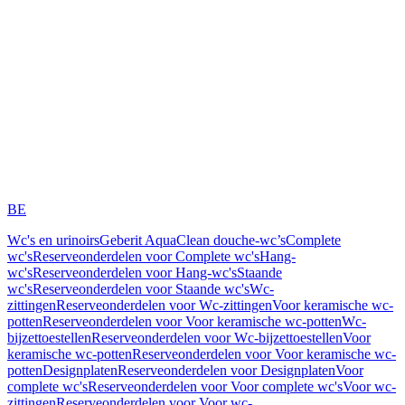
BE
Wc's en urinoirs
Geberit AquaClean douche-wc’s
Complete
wc's
Reserveonderdelen voor Complete wc's
Hang-
wc's
Reserveonderdelen voor Hang-wc's
Staande
wc's
Reserveonderdelen voor Staande wc's
Wc-
zittingen
Reserveonderdelen voor Wc-zittingen
Voor keramische wc-
potten
Reserveonderdelen voor Voor keramische wc-potten
Wc-
bijzettoestellen
Reserveonderdelen voor Wc-bijzettoestellen
Voor
keramische wc-potten
Reserveonderdelen voor Voor keramische wc-
potten
Designplaten
Reserveonderdelen voor Designplaten
Voor
complete wc's
Reserveonderdelen voor Voor complete wc's
Voor wc-
zittingen
Reserveonderdelen voor Voor wc-