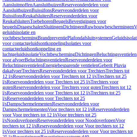
Aansluitmoffen
Aansluitbuizen
Reserveonderdelen voor
Aansluitbuizen
Buissifons
Reserveonderdelen voor
Buissifons
Reukafsluiters
Reserveonderdelen voor
Reukafsluiters
Toebehoren
Beugels
Bevestigingen voor
beugels
Draagschalen
Sluitingen
Dichtingen
Ruwbouwbeschermingen
V
geluidsisolatie en
vochtbescherming
Brandpreventie
Plafondafsluitsystemen
Geluidsisolat
voor contactgeluidsontkoppeling
Isolaties voor
contactgeluidsontkoppeling en
luchtgeluidsisolatie
Vochtbescherming
Dichtingen
Beluchtingsventielen
voor afvoer
Beluchtingsventielen
Reserveonderdelen voor
Beluchtingsventielen
Energiebesparende ventielen
Geberit Pluvia
dakafvoer
Trechters
Reserveonderdelen voor Trechters
Trechters tot
12 l/s
Reserveonderdelen voor Trechters tot 12 l/s
Trechters tot 25
l/s
Reserveonderdelen voor Trechters tot 25 l/s
Trechters voor
goten
Reserveonderdelen voor Trechters voor goten
Trechters tot 12
l/s
Reserveonderdelen voor Trechters tot 12 l/s
Trechters tot 25
l/s
Reserveonderdelen voor Trechters tot 25
l/s
Dampschermelementen
Reserveonderdelen voor
Dampschermelementen
Voor trechters tot 12 l/s
Reserveonderdelen
voor Voor trechters tot 12 l/s
Voor trechters tot 25
l/s
Noodoverlopen
Reserveonderdelen voor Noodoverlopen
Voor
trechters tot 12 l/s
Reserveonderdelen voor Voor trechters tot 12
l/s
Voor trechters tot 25 l/s
Reserveonderdelen voor Voor trechters tot
25 l/s
Bevestigingen
Bevestigingssysteem d40–