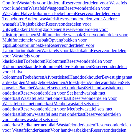
Comfort
Wastafels voor kinderen
Reserveonderdelen voor Wastafels
voor kinderen
Wastafels
Wasgoten
Reserveonderdelen voor
Wasgoten
Halve kolommen
Toebehoren
Reserveonderdelen voor
Toebehoren
Andere wastafels
Reserveonderdelen voor Andere
wastafels
Uitgietbakken
Reserveonderdelen voor
Uitgietbakken
Uitstortgootstenen
Reserveonderdelen voor
Uitstortgootstenen
Multifunctionele wasbak
Reserveonderdelen voor
Multifunctionele wasbak
Opvangbakken voor
gips
Laboratoriumbakken
Reserveonderdelen voor
Laboratoriumbakken
Wastafels voor klaslokalen
Reserveonderdelen
voor Wastafels voor
klaslokalen
Toebehoren
Kolommen
Reserveonderdelen voor
Kolommen
Staande kolommen
Halve kolommen
Reserveonderdelen
voor Halve
kolommen
Toebehoren
Afvoerdeksel
Handdoekhouder
Bevestigingsmat
afdekkingen
Montagehoeksteunen
Afdeklijsten
Achterwandplaten
Sets
consoles
Planchet
Wastafel sets met onderkast
Set handwasbak met
onderkast
Reserveonderdelen voor Set handwasbak met
onderkast
Wastafel sets met onderkast
Reserveonderdelen voor
Wastafel sets met onderkast
Meubelwastafel sets met
onderkast
Reserveonderdelen voor Meubelwastafel sets met
onderkast
Inbouwwastafel sets met onderkast
Reserveonderdelen
voor Inbouwwastafel sets met
onderkast
Badkamermeubilair
Wastafelonderkasten
Reserveonderdelen
voor Wastafelonderkasten
Voor handwasbakken
Reserveonderdelen