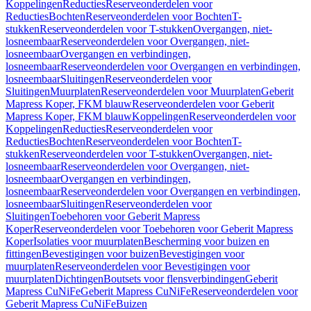
Koppelingen
Reducties
Reserveonderdelen voor
Reducties
Bochten
Reserveonderdelen voor Bochten
T-
stukken
Reserveonderdelen voor T-stukken
Overgangen, niet-
losneembaar
Reserveonderdelen voor Overgangen, niet-
losneembaar
Overgangen en verbindingen,
losneembaar
Reserveonderdelen voor Overgangen en verbindingen,
losneembaar
Sluitingen
Reserveonderdelen voor
Sluitingen
Muurplaten
Reserveonderdelen voor Muurplaten
Geberit
Mapress Koper, FKM blauw
Reserveonderdelen voor Geberit
Mapress Koper, FKM blauw
Koppelingen
Reserveonderdelen voor
Koppelingen
Reducties
Reserveonderdelen voor
Reducties
Bochten
Reserveonderdelen voor Bochten
T-
stukken
Reserveonderdelen voor T-stukken
Overgangen, niet-
losneembaar
Reserveonderdelen voor Overgangen, niet-
losneembaar
Overgangen en verbindingen,
losneembaar
Reserveonderdelen voor Overgangen en verbindingen,
losneembaar
Sluitingen
Reserveonderdelen voor
Sluitingen
Toebehoren voor Geberit Mapress
Koper
Reserveonderdelen voor Toebehoren voor Geberit Mapress
Koper
Isolaties voor muurplaten
Bescherming voor buizen en
fittingen
Bevestigingen voor buizen
Bevestigingen voor
muurplaten
Reserveonderdelen voor Bevestigingen voor
muurplaten
Dichtingen
Boutsets voor flensverbindingen
Geberit
Mapress CuNiFe
Geberit Mapress CuNiFe
Reserveonderdelen voor
Geberit Mapress CuNiFe
Buizen