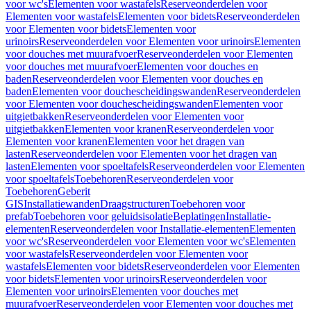
voor wc's
Elementen voor wastafels
Reserveonderdelen voor
Elementen voor wastafels
Elementen voor bidets
Reserveonderdelen
voor Elementen voor bidets
Elementen voor
urinoirs
Reserveonderdelen voor Elementen voor urinoirs
Elementen
voor douches met muurafvoer
Reserveonderdelen voor Elementen
voor douches met muurafvoer
Elementen voor douches en
baden
Reserveonderdelen voor Elementen voor douches en
baden
Elementen voor douchescheidingswanden
Reserveonderdelen
voor Elementen voor douchescheidingswanden
Elementen voor
uitgietbakken
Reserveonderdelen voor Elementen voor
uitgietbakken
Elementen voor kranen
Reserveonderdelen voor
Elementen voor kranen
Elementen voor het dragen van
lasten
Reserveonderdelen voor Elementen voor het dragen van
lasten
Elementen voor spoeltafels
Reserveonderdelen voor Elementen
voor spoeltafels
Toebehoren
Reserveonderdelen voor
Toebehoren
Geberit
GIS
Installatiewanden
Draagstructuren
Toebehoren voor
prefab
Toebehoren voor geluidsisolatie
Beplatingen
Installatie-
elementen
Reserveonderdelen voor Installatie-elementen
Elementen
voor wc's
Reserveonderdelen voor Elementen voor wc's
Elementen
voor wastafels
Reserveonderdelen voor Elementen voor
wastafels
Elementen voor bidets
Reserveonderdelen voor Elementen
voor bidets
Elementen voor urinoirs
Reserveonderdelen voor
Elementen voor urinoirs
Elementen voor douches met
muurafvoer
Reserveonderdelen voor Elementen voor douches met