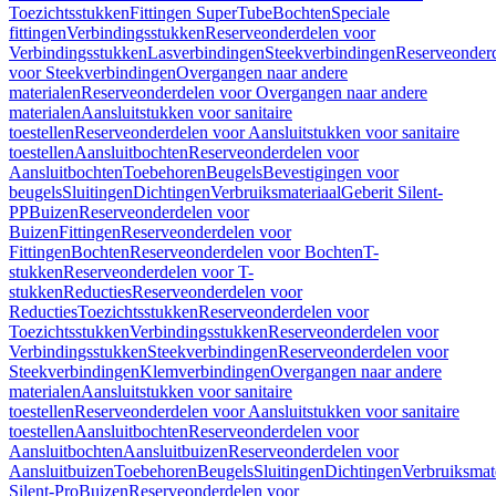
Toezichtsstukken
Fittingen SuperTube
Bochten
Speciale
fittingen
Verbindingsstukken
Reserveonderdelen voor
Verbindingsstukken
Lasverbindingen
Steekverbindingen
Reserveonder
voor Steekverbindingen
Overgangen naar andere
materialen
Reserveonderdelen voor Overgangen naar andere
materialen
Aansluitstukken voor sanitaire
toestellen
Reserveonderdelen voor Aansluitstukken voor sanitaire
toestellen
Aansluitbochten
Reserveonderdelen voor
Aansluitbochten
Toebehoren
Beugels
Bevestigingen voor
beugels
Sluitingen
Dichtingen
Verbruiksmateriaal
Geberit Silent-
PP
Buizen
Reserveonderdelen voor
Buizen
Fittingen
Reserveonderdelen voor
Fittingen
Bochten
Reserveonderdelen voor Bochten
T-
stukken
Reserveonderdelen voor T-
stukken
Reducties
Reserveonderdelen voor
Reducties
Toezichtsstukken
Reserveonderdelen voor
Toezichtsstukken
Verbindingsstukken
Reserveonderdelen voor
Verbindingsstukken
Steekverbindingen
Reserveonderdelen voor
Steekverbindingen
Klemverbindingen
Overgangen naar andere
materialen
Aansluitstukken voor sanitaire
toestellen
Reserveonderdelen voor Aansluitstukken voor sanitaire
toestellen
Aansluitbochten
Reserveonderdelen voor
Aansluitbochten
Aansluitbuizen
Reserveonderdelen voor
Aansluitbuizen
Toebehoren
Beugels
Sluitingen
Dichtingen
Verbruiksmat
Silent-Pro
Buizen
Reserveonderdelen voor