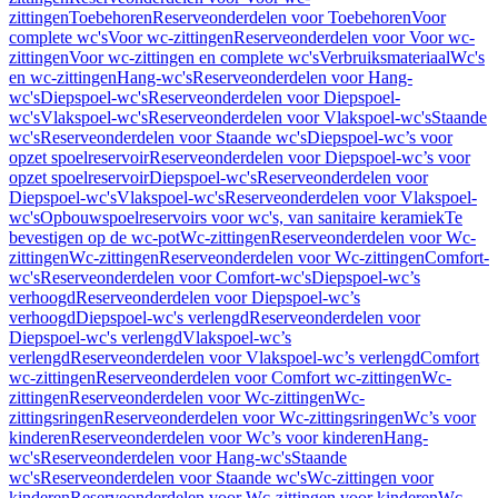
zittingen
Toebehoren
Reserveonderdelen voor Toebehoren
Voor
complete wc's
Voor wc-zittingen
Reserveonderdelen voor Voor wc-
zittingen
Voor wc-zittingen en complete wc's
Verbruiksmateriaal
Wc's
en wc-zittingen
Hang-wc's
Reserveonderdelen voor Hang-
wc's
Diepspoel-wc's
Reserveonderdelen voor Diepspoel-
wc's
Vlakspoel-wc's
Reserveonderdelen voor Vlakspoel-wc's
Staande
wc's
Reserveonderdelen voor Staande wc's
Diepspoel-wc’s voor
opzet spoelreservoir
Reserveonderdelen voor Diepspoel-wc’s voor
opzet spoelreservoir
Diepspoel-wc's
Reserveonderdelen voor
Diepspoel-wc's
Vlakspoel-wc's
Reserveonderdelen voor Vlakspoel-
wc's
Opbouwspoelreservoirs voor wc's, van sanitaire keramiek
Te
bevestigen op de wc-pot
Wc-zittingen
Reserveonderdelen voor Wc-
zittingen
Wc-zittingen
Reserveonderdelen voor Wc-zittingen
Comfort-
wc's
Reserveonderdelen voor Comfort-wc's
Diepspoel-wc’s
verhoogd
Reserveonderdelen voor Diepspoel-wc’s
verhoogd
Diepspoel-wc's verlengd
Reserveonderdelen voor
Diepspoel-wc's verlengd
Vlakspoel-wc’s
verlengd
Reserveonderdelen voor Vlakspoel-wc’s verlengd
Comfort
wc-zittingen
Reserveonderdelen voor Comfort wc-zittingen
Wc-
zittingen
Reserveonderdelen voor Wc-zittingen
Wc-
zittingsringen
Reserveonderdelen voor Wc-zittingsringen
Wc’s voor
kinderen
Reserveonderdelen voor Wc’s voor kinderen
Hang-
wc's
Reserveonderdelen voor Hang-wc's
Staande
wc's
Reserveonderdelen voor Staande wc's
Wc-zittingen voor
kinderen
Reserveonderdelen voor Wc-zittingen voor kinderen
Wc-