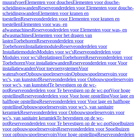
muurafvoer
Elementen voor douches
Elementen voor douche-
scheidingswanden
Reserveonderdelen voor Elementen voor douche-
scheidingswanden
Elementen voor kranen en
toestellen
Reserveonderdelen voor Elementen voor kranen en
toestellen
Elementen voor was- en
afwasmachines
Reserveonderdelen voor Elementen voor was- en
afwasmachines
Elementen voor het dragen van
lasten
Toebehoren
Reserveonderdelen voor
Toebehoren
Installatiemodules
Reserveonderdelen voor
Installatiemodules
Modules voor wc's
Reserveonderdelen voor
Modules voor wc's
Beplatingen
Toebehoren
Reserveonderdelen voor
Toebehoren
Voor installatiewanden
Reserveonderdelen voor Voor
installatiewanden
Voor toevoersystemen
Voor
waterafvoer
Opbouwspoelreservoirs
Opbouwspoelreservoirs voor
wc's, van kunststof
Reserveonderdelen voor Opbouwspoelreservoirs
voor wc's, van kunststof
Te bevestigen op de wc-
pot
Reserveonderdelen voor Te bevestigen op de wc-pot
Voor hoge
opstelling
Reserveonderdelen voor Voor hoge opstelling
Voor lage en
halfhoge opstelling
Reserveonderdelen voor Voor lage en halfhoge
opstelling
Opbouwspoelreservoirs voor wc's, van sanitaire
keramiek
Reserveonderdelen voor Opbouwspoelreservoirs voor
wc's, van sanitaire keramiek
Te bevestigen op de wc-
pot
Reserveonderdelen voor Te bevestigen op de wc-pot
Spoelbuizen
voor opbouwspoelreservoirs
Reserveonderdelen voor Spoelbuizen
voor opbouwspoelreservoirs
Voor hoge opstelling
Reserveonderdelen