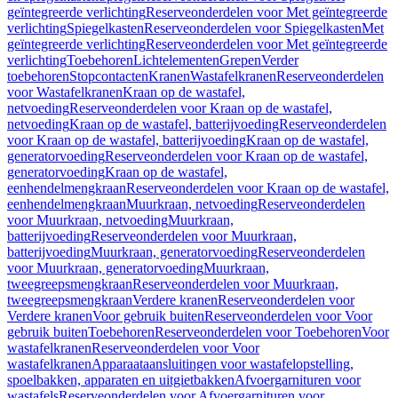
geïntegreerde verlichting
Reserveonderdelen voor Met geïntegreerde
verlichting
Spiegelkasten
Reserveonderdelen voor Spiegelkasten
Met
geïntegreerde verlichting
Reserveonderdelen voor Met geïntegreerde
verlichting
Toebehoren
Lichtelementen
Grepen
Verder
toebehoren
Stopcontacten
Kranen
Wastafelkranen
Reserveonderdelen
voor Wastafelkranen
Kraan op de wastafel,
netvoeding
Reserveonderdelen voor Kraan op de wastafel,
netvoeding
Kraan op de wastafel, batterijvoeding
Reserveonderdelen
voor Kraan op de wastafel, batterijvoeding
Kraan op de wastafel,
generatorvoeding
Reserveonderdelen voor Kraan op de wastafel,
generatorvoeding
Kraan op de wastafel,
eenhendelmengkraan
Reserveonderdelen voor Kraan op de wastafel,
eenhendelmengkraan
Muurkraan, netvoeding
Reserveonderdelen
voor Muurkraan, netvoeding
Muurkraan,
batterijvoeding
Reserveonderdelen voor Muurkraan,
batterijvoeding
Muurkraan, generatorvoeding
Reserveonderdelen
voor Muurkraan, generatorvoeding
Muurkraan,
tweegreepsmengkraan
Reserveonderdelen voor Muurkraan,
tweegreepsmengkraan
Verdere kranen
Reserveonderdelen voor
Verdere kranen
Voor gebruik buiten
Reserveonderdelen voor Voor
gebruik buiten
Toebehoren
Reserveonderdelen voor Toebehoren
Voor
wastafelkranen
Reserveonderdelen voor Voor
wastafelkranen
Apparaataansluitingen voor wastafelopstelling,
spoelbakken, apparaten en uitgietbakken
Afvoergarnituren voor
wastafels
Reserveonderdelen voor Afvoergarnituren voor