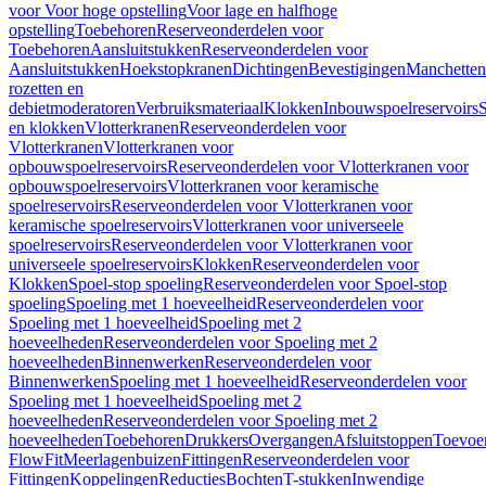
voor Voor hoge opstelling
Voor lage en halfhoge
opstelling
Toebehoren
Reserveonderdelen voor
Toebehoren
Aansluitstukken
Reserveonderdelen voor
Aansluitstukken
Hoekstopkranen
Dichtingen
Bevestigingen
Manchetten
rozetten en
debietmoderatoren
Verbruiksmateriaal
Klokken
Inbouwspoelreservoirs
en klokken
Vlotterkranen
Reserveonderdelen voor
Vlotterkranen
Vlotterkranen voor
opbouwspoelreservoirs
Reserveonderdelen voor Vlotterkranen voor
opbouwspoelreservoirs
Vlotterkranen voor keramische
spoelreservoirs
Reserveonderdelen voor Vlotterkranen voor
keramische spoelreservoirs
Vlotterkranen voor universeele
spoelreservoirs
Reserveonderdelen voor Vlotterkranen voor
universeele spoelreservoirs
Klokken
Reserveonderdelen voor
Klokken
Spoel-stop spoeling
Reserveonderdelen voor Spoel-stop
spoeling
Spoeling met 1 hoeveelheid
Reserveonderdelen voor
Spoeling met 1 hoeveelheid
Spoeling met 2
hoeveelheden
Reserveonderdelen voor Spoeling met 2
hoeveelheden
Binnenwerken
Reserveonderdelen voor
Binnenwerken
Spoeling met 1 hoeveelheid
Reserveonderdelen voor
Spoeling met 1 hoeveelheid
Spoeling met 2
hoeveelheden
Reserveonderdelen voor Spoeling met 2
hoeveelheden
Toebehoren
Drukkers
Overgangen
Afsluitstoppen
Toevoe
FlowFit
Meerlagenbuizen
Fittingen
Reserveonderdelen voor
Fittingen
Koppelingen
Reducties
Bochten
T-stukken
Inwendige