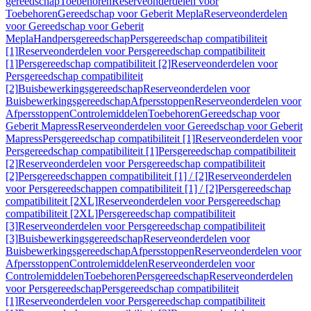
gereedschap
Toebehoren
Reserveonderdelen voor
Toebehoren
Gereedschap voor Geberit Mepla
Reserveonderdelen
voor Gereedschap voor Geberit
Mepla
Handpersgereedschap
Persgereedschap compatibiliteit
[1]
Reserveonderdelen voor Persgereedschap compatibiliteit
[1]
Persgereedschap compatibiliteit [2]
Reserveonderdelen voor
Persgereedschap compatibiliteit
[2]
Buisbewerkingsgereedschap
Reserveonderdelen voor
Buisbewerkingsgereedschap
Afpersstoppen
Reserveonderdelen voor
Afpersstoppen
Controlemiddelen
Toebehoren
Gereedschap voor
Geberit Mapress
Reserveonderdelen voor Gereedschap voor Geberit
Mapress
Persgereedschap compatibiliteit [1]
Reserveonderdelen voor
Persgereedschap compatibiliteit [1]
Persgereedschap compatibiliteit
[2]
Reserveonderdelen voor Persgereedschap compatibiliteit
[2]
Persgereedschappen compatibiliteit [1] / [2]
Reserveonderdelen
voor Persgereedschappen compatibiliteit [1] / [2]
Persgereedschap
compatibiliteit [2XL]
Reserveonderdelen voor Persgereedschap
compatibiliteit [2XL]
Persgereedschap compatibiliteit
[3]
Reserveonderdelen voor Persgereedschap compatibiliteit
[3]
Buisbewerkingsgereedschap
Reserveonderdelen voor
Buisbewerkingsgereedschap
Afpersstoppen
Reserveonderdelen voor
Afpersstoppen
Controlemiddelen
Reserveonderdelen voor
Controlemiddelen
Toebehoren
Persgereedschap
Reserveonderdelen
voor Persgereedschap
Persgereedschap compatibiliteit
[1]
Reserveonderdelen voor Persgereedschap compatibiliteit