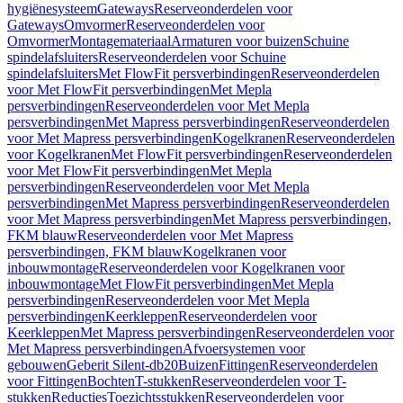
hygiënesysteem
Gateways
Reserveonderdelen voor
Gateways
Omvormer
Reserveonderdelen voor
Omvormer
Montagemateriaal
Armaturen voor buizen
Schuine
spindelafsluiters
Reserveonderdelen voor Schuine
spindelafsluiters
Met FlowFit persverbindingen
Reserveonderdelen
voor Met FlowFit persverbindingen
Met Mepla
persverbindingen
Reserveonderdelen voor Met Mepla
persverbindingen
Met Mapress persverbindingen
Reserveonderdelen
voor Met Mapress persverbindingen
Kogelkranen
Reserveonderdelen
voor Kogelkranen
Met FlowFit persverbindingen
Reserveonderdelen
voor Met FlowFit persverbindingen
Met Mepla
persverbindingen
Reserveonderdelen voor Met Mepla
persverbindingen
Met Mapress persverbindingen
Reserveonderdelen
voor Met Mapress persverbindingen
Met Mapress persverbindingen,
FKM blauw
Reserveonderdelen voor Met Mapress
persverbindingen, FKM blauw
Kogelkranen voor
inbouwmontage
Reserveonderdelen voor Kogelkranen voor
inbouwmontage
Met FlowFit persverbindingen
Met Mepla
persverbindingen
Reserveonderdelen voor Met Mepla
persverbindingen
Keerkleppen
Reserveonderdelen voor
Keerkleppen
Met Mapress persverbindingen
Reserveonderdelen voor
Met Mapress persverbindingen
Afvoersystemen voor
gebouwen
Geberit Silent-db20
Buizen
Fittingen
Reserveonderdelen
voor Fittingen
Bochten
T-stukken
Reserveonderdelen voor T-
stukken
Reducties
Toezichtsstukken
Reserveonderdelen voor