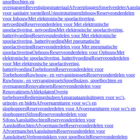
spoelbochten en
overgangen
Bevestigingsmateriaal
Afvoerpluggen
Spoelverdeler
Aanslu
voor sanitaire toestellen
Urinoirsturingen
Inbouw
Reserveonderdelen
voor Inbouw
Met elektronische spoelactivering,
netvoeding
Reserveonderdelen voor Met elektronische
spoelactivering, netvoeding
Met elektronische spoelactivering,
batterijvoeding
Reserveonderdelen voor Met elektronische
spoelactivering, batterijvoeding
Met pneumatische
spoelactivering
Reserveonderdelen voor Met pneumatische
spoelactivering
Opbouw
Reserveonderdelen voor Opbouw
Met
elektronische spoelactivering, batterijvoeding
Reserveonderdelen
voor Met elektronische spoelactivering,
batterijvoeding
Toebehoren
Reserveonderdelen voor
Toebehoren
Ruwbouw- en vervangingssets
Reserveonderdelen voor
Ruwbouw- en vervangingssets
Spoelbuizen, spoelbochten en
overgangen
Renovatiesets
Reserveonderdelen voor
Renovatiesets
Afdekplaten
Overig
toebehoren
Bedieningshulpen
Apparaataansluitingen voor wc's,
urinoirs en bidets
Afvoergarnituren voor wc's en
slophoppers
Reserveonderdelen voor Afvoergarnituren voor wc's en
slophoppers
Sifons
Reserveonderdelen voor
Sifons
Aansluitbochten
Reserveonderdelen voor
Aansluitbochten
Afvoermanchet
Reserveonderdelen voor
Afvoermanchet
Aansluitsets
Reserveonderdelen voor
Aansluitsets
Verlengstukken voor spoelbocht
Reserveonderdelen