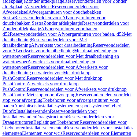
afdekplaatje
Zonder afdekplaatje
Reserveonderdelen voor Zonder
afdekplaatje
Afvoerdeksel
Reserveonderdelen voor
Afvoerdeksel
Afvoergarnituren voor douchebakken
Sestra
Reserveonderdelen voor Afvoergarnituren voor
douchebakken Sestra
Zonder afdekplaatje
Reserveonderdelen voor
Zonder afdekplaatje
Afvoergarnituren voor baden,
d52
Reserveonderdelen voor Afvoergarnituren voor baden, d52
Met
draaibediening
Reserveonderdelen voor Met
draaibediening
Afwerksets voor draaibediening
Reserveonderdelen
voor Afwerksets voor draaibediening
Met draaibediening en
watertoevoer
Reserveonderdelen voor Met draaibediening en
watertoevoer
Afwerksets voor draaibediening en
watertoevoer
Reserveonderdelen voor Afwerksets voor
draaibediening en watertoevoer
Met drukknop
PushControl
Reserveonderdelen voor Met drukknop
PushControl
Afwerksets voor drukknop
PushControl
Reserveonderdelen voor Afwerksets voor drukknop
PushControl
Met stop voor afvoerplug
Reserveonderdelen voor Met
stop voor afvoerplug
Toebehoren voor afvoergarnituren voor
baden
Aansluitsets
Installatiesystemen en spoelsystemen
Geberit
Duofix
Installatiewanden
Reserveonderdelen voor
Installatiewanden
Draagstructuren
Reserveonderdelen voor
Draagstructuren
Beplatingen
Toebehoren
Reserveonderdelen voor
Toebehoren
Installatie-elementen
Reserveonderdelen voor Installatie-
elementen
Elementen voor wc's
Reserveonderdelen voor Elementen