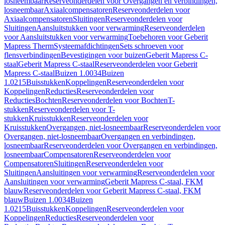
losneembaar
Reserveonderdelen voor Overgangen en verbindingen,
losneembaar
Axiaalcompensatoren
Reserveonderdelen voor
Axiaalcompensatoren
Sluitingen
Reserveonderdelen voor
Sluitingen
Aansluitstukken voor verwarming
Reserveonderdelen
voor Aansluitstukken voor verwarming
Toebehoren voor Geberit
Mapress Therm
Systeemafdichtingen
Sets schroeven voor
flensverbindingen
Bevestigingen voor buizen
Geberit Mapress C-
staal
Geberit Mapress C-staal
Reserveonderdelen voor Geberit
Mapress C-staal
Buizen 1.0034
Buizen
1.0215
Buisstukken
Koppelingen
Reserveonderdelen voor
Koppelingen
Reducties
Reserveonderdelen voor
Reducties
Bochten
Reserveonderdelen voor Bochten
T-
stukken
Reserveonderdelen voor T-
stukken
Kruisstukken
Reserveonderdelen voor
Kruisstukken
Overgangen, niet-losneembaar
Reserveonderdelen voor
Overgangen, niet-losneembaar
Overgangen en verbindingen,
losneembaar
Reserveonderdelen voor Overgangen en verbindingen,
losneembaar
Compensatoren
Reserveonderdelen voor
Compensatoren
Sluitingen
Reserveonderdelen voor
Sluitingen
Aansluitingen voor verwarming
Reserveonderdelen voor
Aansluitingen voor verwarming
Geberit Mapress C-staal, FKM
blauw
Reserveonderdelen voor Geberit Mapress C-staal, FKM
blauw
Buizen 1.0034
Buizen
1.0215
Buisstukken
Koppelingen
Reserveonderdelen voor
Koppelingen
Reducties
Reserveonderdelen voor