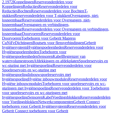
2.1972
Koppelingen
Reserveonderdelen voor
Koppelingen
Reducties
Reserveonderdelen voor
Reducties
Bochten
Reserveonderdelen voor Bochten
T-
stukken
Reserveonderdelen voor T-stukken
Overgangen, niet-
losneembaar
Reserveonderdelen voor Overgangen, niet-
losneembaar
Overgangen en verbindingen,
losneembaar
Reserveonderdelen voor Overgangen en verbindingen,
losneembaar
Doorvoeren
Reserveonderdelen voor
Doorvoeren
Toebehoren voor Geberit Mapress
CuNiFe
Dichtingen
Boutsets voor flensverbindingen
Geberit
hygiënesysteem
Hygiënespoeleenheden
Reserveonderdelen voor
Hygiënespoeleenheden
Toebehoren voor
hygiënespoeleenheden
Sensoren
Kabel
Begrenzer van
watervolumestroom
Afdekkingen en afdekplaten
Spoelreservoirs en
wc-sturing met hygiënespoeling
Reserveonderdelen voor
Spoelreservoirs en wc-sturing met
hygiënespoeling
Inbouwspoelreservoirs met
hygiënespoeling
Hygiëne inbouwmodules
Reserveonderdelen voor
Hygiëne inbouwmodules
Toebehoren voor spoelreservoirs en wc-
sturingen met hygiënespoeling
Reserveonderdelen voor Toebehoren
voor spoelreservoirs en wc-sturingen met
hygiënespoeling
Sensoren
Kabel
Voedingsblokken
Reserveonderdelen
voor Voedingsblokken
Netwerkcomponenten
Geberit Connect
toebehoren voor Geberit hygiënesysteem
Reserveonderdelen voor
Geberit Connect toebehoren voor Geberit