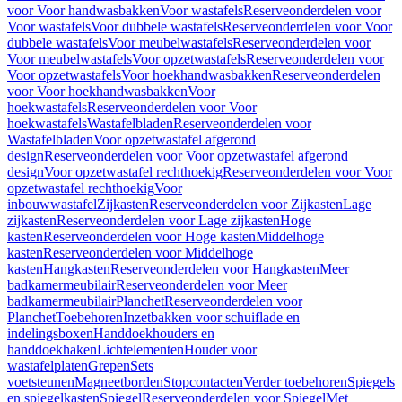
voor Voor handwasbakken
Voor wastafels
Reserveonderdelen voor
Voor wastafels
Voor dubbele wastafels
Reserveonderdelen voor Voor
dubbele wastafels
Voor meubelwastafels
Reserveonderdelen voor
Voor meubelwastafels
Voor opzetwastafels
Reserveonderdelen voor
Voor opzetwastafels
Voor hoekhandwasbakken
Reserveonderdelen
voor Voor hoekhandwasbakken
Voor
hoekwastafels
Reserveonderdelen voor Voor
hoekwastafels
Wastafelbladen
Reserveonderdelen voor
Wastafelbladen
Voor opzetwastafel afgerond
design
Reserveonderdelen voor Voor opzetwastafel afgerond
design
Voor opzetwastafel rechthoekig
Reserveonderdelen voor Voor
opzetwastafel rechthoekig
Voor
inbouwwastafel
Zijkasten
Reserveonderdelen voor Zijkasten
Lage
zijkasten
Reserveonderdelen voor Lage zijkasten
Hoge
kasten
Reserveonderdelen voor Hoge kasten
Middelhoge
kasten
Reserveonderdelen voor Middelhoge
kasten
Hangkasten
Reserveonderdelen voor Hangkasten
Meer
badkamermeubilair
Reserveonderdelen voor Meer
badkamermeubilair
Planchet
Reserveonderdelen voor
Planchet
Toebehoren
Inzetbakken voor schuiflade en
indelingsboxen
Handdoekhouders en
handdoekhaken
Lichtelementen
Houder voor
wastafelplaten
Grepen
Sets
voetsteunen
Magneetborden
Stopcontacten
Verder toebehoren
Spiegels
en spiegelkasten
Spiegel
Reserveonderdelen voor Spiegel
Met