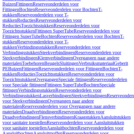
Buizen
Fittingen
Reserveonderdelen voor
Fittingen
Bochten
Reserveonderdelen voor Bochten
T-
stukken
Reserveonderdelen voor T-
stukken
Reducties
Reserveonderdelen voor
Reducties
Toezichtsstukken
Reserveonderdelen voor
Toezichtsstukken
Fittingen SuperTube
Reserveonderdelen voor
Fittingen SuperTube
Bochten
Reserveonderdelen voor Bochten
T-
stukken
Reserveonderdelen voor T-
stukken
Verbindingsstukken
Reserveonderdelen voor
Verbindingsstukken
Steekverbindingen
Reserveonderdelen voor
Steekverbindingen
Klemverbindingen
Overgangen naar andere
materialen
Toebehoren
Beugels
Sluitingen
Verbruiksmateriaal
Geberit
PE
Buizen
Fittingen
Reserveonderdelen voor Fittingen
Bochten
T-
stukken
Reducties
Toezichtsstukken
Reserveonderdelen voor
Toezichtsstukken
Overgangen
Speciale fittingen
Reserveonderdelen
voor Speciale fittingen
Fittingen SuperTube
Bochten
Speciale
fittingen
Verbindingsstukken
Reserveonderdelen voor
Verbindingsstukken
Lasverbindingen
Steekverbindingen
Reserveonder
voor Steekverbindingen
Overgangen naar andere
materialen
Reserveonderdelen voor Overgangen naar andere
materialen
Draadverbindingen
Reserveonderdelen voor
Draadverbindingen
Flensverbindingen
Kraagstukken
Aansluitstukken
voor sanitaire toestellen
Reserveonderdelen voor Aansluitstukken
voor sanitaire toestellen
Aansluitbochten
Reserveonderdelen voor
Aansluitbochten
Aansluitmoffen
Reserveonderdelen voor