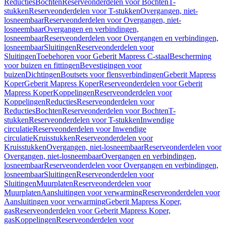
Reducties
Bochten
Reserveonderdelen voor Bochten
T-
stukken
Reserveonderdelen voor T-stukken
Overgangen, niet-
losneembaar
Reserveonderdelen voor Overgangen, niet-
losneembaar
Overgangen en verbindingen,
losneembaar
Reserveonderdelen voor Overgangen en verbindingen,
losneembaar
Sluitingen
Reserveonderdelen voor
Sluitingen
Toebehoren voor Geberit Mapress C-staal
Bescherming
voor buizen en fittingen
Bevestigingen voor
buizen
Dichtingen
Boutsets voor flensverbindingen
Geberit Mapress
Koper
Geberit Mapress Koper
Reserveonderdelen voor Geberit
Mapress Koper
Koppelingen
Reserveonderdelen voor
Koppelingen
Reducties
Reserveonderdelen voor
Reducties
Bochten
Reserveonderdelen voor Bochten
T-
stukken
Reserveonderdelen voor T-stukken
Inwendige
circulatie
Reserveonderdelen voor Inwendige
circulatie
Kruisstukken
Reserveonderdelen voor
Kruisstukken
Overgangen, niet-losneembaar
Reserveonderdelen voor
Overgangen, niet-losneembaar
Overgangen en verbindingen,
losneembaar
Reserveonderdelen voor Overgangen en verbindingen,
losneembaar
Sluitingen
Reserveonderdelen voor
Sluitingen
Muurplaten
Reserveonderdelen voor
Muurplaten
Aansluitingen voor verwarming
Reserveonderdelen voor
Aansluitingen voor verwarming
Geberit Mapress Koper,
gas
Reserveonderdelen voor Geberit Mapress Koper,
gas
Koppelingen
Reserveonderdelen voor