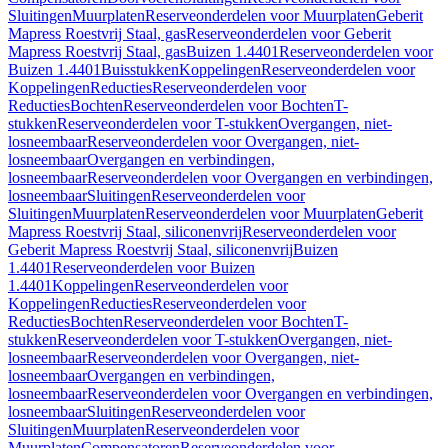
Sluitingen
Muurplaten
Reserveonderdelen voor Muurplaten
Geberit
Mapress Roestvrij Staal, gas
Reserveonderdelen voor Geberit
Mapress Roestvrij Staal, gas
Buizen 1.4401
Reserveonderdelen voor
Buizen 1.4401
Buisstukken
Koppelingen
Reserveonderdelen voor
Koppelingen
Reducties
Reserveonderdelen voor
Reducties
Bochten
Reserveonderdelen voor Bochten
T-
stukken
Reserveonderdelen voor T-stukken
Overgangen, niet-
losneembaar
Reserveonderdelen voor Overgangen, niet-
losneembaar
Overgangen en verbindingen,
losneembaar
Reserveonderdelen voor Overgangen en verbindingen,
losneembaar
Sluitingen
Reserveonderdelen voor
Sluitingen
Muurplaten
Reserveonderdelen voor Muurplaten
Geberit
Mapress Roestvrij Staal, siliconenvrij
Reserveonderdelen voor
Geberit Mapress Roestvrij Staal, siliconenvrij
Buizen
1.4401
Reserveonderdelen voor Buizen
1.4401
Koppelingen
Reserveonderdelen voor
Koppelingen
Reducties
Reserveonderdelen voor
Reducties
Bochten
Reserveonderdelen voor Bochten
T-
stukken
Reserveonderdelen voor T-stukken
Overgangen, niet-
losneembaar
Reserveonderdelen voor Overgangen, niet-
losneembaar
Overgangen en verbindingen,
losneembaar
Reserveonderdelen voor Overgangen en verbindingen,
losneembaar
Sluitingen
Reserveonderdelen voor
Sluitingen
Muurplaten
Reserveonderdelen voor
Muurplaten
Compensatoren
Reserveonderdelen voor