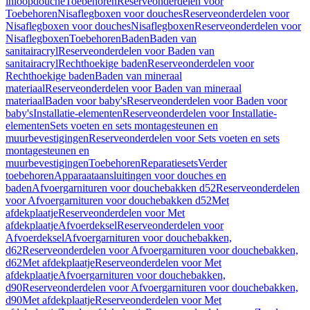
inloopdouche
Toebehoren
Reserveonderdelen voor
Toebehoren
Nisaflegboxen voor douches
Reserveonderdelen voor
Nisaflegboxen voor douches
Nisaflegboxen
Reserveonderdelen voor
Nisaflegboxen
Toebehoren
Baden
Baden van
sanitairacryl
Reserveonderdelen voor Baden van
sanitairacryl
Rechthoekige baden
Reserveonderdelen voor
Rechthoekige baden
Baden van mineraal
materiaal
Reserveonderdelen voor Baden van mineraal
materiaal
Baden voor baby's
Reserveonderdelen voor Baden voor
baby's
Installatie-elementen
Reserveonderdelen voor Installatie-
elementen
Sets voeten en sets montagesteunen en
muurbevestigingen
Reserveonderdelen voor Sets voeten en sets
montagesteunen en
muurbevestigingen
Toebehoren
Reparatiesets
Verder
toebehoren
Apparaataansluitingen voor douches en
baden
Afvoergarnituren voor douchebakken d52
Reserveonderdelen
voor Afvoergarnituren voor douchebakken d52
Met
afdekplaatje
Reserveonderdelen voor Met
afdekplaatje
Afvoerdeksel
Reserveonderdelen voor
Afvoerdeksel
Afvoergarnituren voor douchebakken,
d62
Reserveonderdelen voor Afvoergarnituren voor douchebakken,
d62
Met afdekplaatje
Reserveonderdelen voor Met
afdekplaatje
Afvoergarnituren voor douchebakken,
d90
Reserveonderdelen voor Afvoergarnituren voor douchebakken,
d90
Met afdekplaatje
Reserveonderdelen voor Met