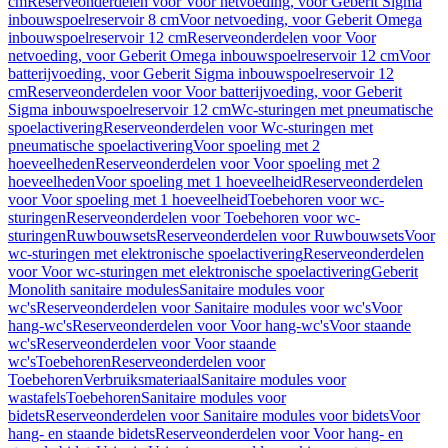
cm
Reserveonderdelen voor Voor netvoeding, voor Geberit Sigma
inbouwspoelreservoir 8 cm
Voor netvoeding, voor Geberit Omega
inbouwspoelreservoir 12 cm
Reserveonderdelen voor Voor
netvoeding, voor Geberit Omega inbouwspoelreservoir 12 cm
Voor
batterijvoeding, voor Geberit Sigma inbouwspoelreservoir 12
cm
Reserveonderdelen voor Voor batterijvoeding, voor Geberit
Sigma inbouwspoelreservoir 12 cm
Wc-sturingen met pneumatische
spoelactivering
Reserveonderdelen voor Wc-sturingen met
pneumatische spoelactivering
Voor spoeling met 2
hoeveelheden
Reserveonderdelen voor Voor spoeling met 2
hoeveelheden
Voor spoeling met 1 hoeveelheid
Reserveonderdelen
voor Voor spoeling met 1 hoeveelheid
Toebehoren voor wc-
sturingen
Reserveonderdelen voor Toebehoren voor wc-
sturingen
Ruwbouwsets
Reserveonderdelen voor Ruwbouwsets
Voor
wc-sturingen met elektronische spoelactivering
Reserveonderdelen
voor Voor wc-sturingen met elektronische spoelactivering
Geberit
Monolith sanitaire modules
Sanitaire modules voor
wc's
Reserveonderdelen voor Sanitaire modules voor wc's
Voor
hang-wc's
Reserveonderdelen voor Voor hang-wc's
Voor staande
wc's
Reserveonderdelen voor Voor staande
wc's
Toebehoren
Reserveonderdelen voor
Toebehoren
Verbruiksmateriaal
Sanitaire modules voor
wastafels
Toebehoren
Sanitaire modules voor
bidets
Reserveonderdelen voor Sanitaire modules voor bidets
Voor
hang- en staande bidets
Reserveonderdelen voor Voor hang- en