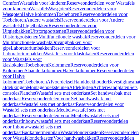
Comfort
Wastafels voor kinderen
Reserveonderdelen voor Wastafels
voor kinderen
Wastafels
Wasgoten
Reserveonderdelen voor
Wasgoten
Halve kolommen
Toebehoren
Reserveonderdelen voor
Toebehoren
Andere wastafels
Reserveonderdelen voor Andere
wastafels
Uitgietbakken
Reserveonderdelen voor
Uitgietbakken
Uitstortgootstenen
Reserveonderdelen voor
Uitstortgootstenen
Multifunctionele wasbak
Reserveonderdelen voor
Multifunctionele wasbak
Opvangbakken voor
gips
Laboratoriumbakken
Reserveonderdelen voor
Laboratoriumbakken
Wastafels voor klaslokalen
Reserveonderdelen
voor Wastafels voor
klaslokalen
Toebehoren
Kolommen
Reserveonderdelen voor
Kolommen
Staande kolommen
Halve kolommen
Reserveonderdelen
voor Halve
kolommen
Toebehoren
Afvoerdeksel
Handdoekhouder
Bevestigingsmat
afdekkingen
Montagehoeksteunen
Afdeklijsten
Achterwandplaten
Sets
consoles
Planchet
Wastafel sets met onderkast
Set handwasbak met
onderkast
Reserveonderdelen voor Set handwasbak met
onderkast
Wastafel sets met onderkast
Reserveonderdelen voor
Wastafel sets met onderkast
Meubelwastafel sets met
onderkast
Reserveonderdelen voor Meubelwastafel sets met
onderkast
Inbouwwastafel sets met onderkast
Reserveonderdelen
voor Inbouwwastafel sets met
onderkast
Badkamermeubilair
Wastafelonderkasten
Reserveonderdelen
voor Wastafelonderkasten
Voor handwasbakken
Reserveonderdelen