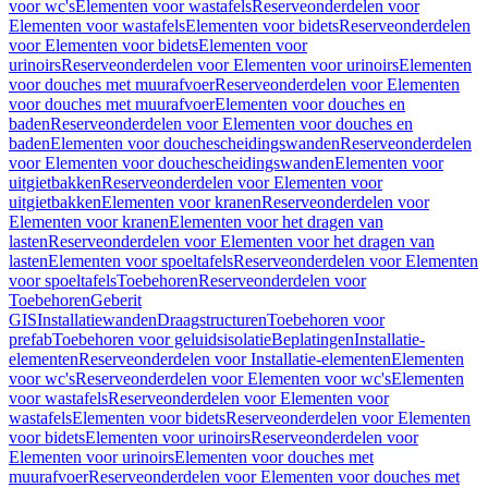
voor wc's
Elementen voor wastafels
Reserveonderdelen voor
Elementen voor wastafels
Elementen voor bidets
Reserveonderdelen
voor Elementen voor bidets
Elementen voor
urinoirs
Reserveonderdelen voor Elementen voor urinoirs
Elementen
voor douches met muurafvoer
Reserveonderdelen voor Elementen
voor douches met muurafvoer
Elementen voor douches en
baden
Reserveonderdelen voor Elementen voor douches en
baden
Elementen voor douchescheidingswanden
Reserveonderdelen
voor Elementen voor douchescheidingswanden
Elementen voor
uitgietbakken
Reserveonderdelen voor Elementen voor
uitgietbakken
Elementen voor kranen
Reserveonderdelen voor
Elementen voor kranen
Elementen voor het dragen van
lasten
Reserveonderdelen voor Elementen voor het dragen van
lasten
Elementen voor spoeltafels
Reserveonderdelen voor Elementen
voor spoeltafels
Toebehoren
Reserveonderdelen voor
Toebehoren
Geberit
GIS
Installatiewanden
Draagstructuren
Toebehoren voor
prefab
Toebehoren voor geluidsisolatie
Beplatingen
Installatie-
elementen
Reserveonderdelen voor Installatie-elementen
Elementen
voor wc's
Reserveonderdelen voor Elementen voor wc's
Elementen
voor wastafels
Reserveonderdelen voor Elementen voor
wastafels
Elementen voor bidets
Reserveonderdelen voor Elementen
voor bidets
Elementen voor urinoirs
Reserveonderdelen voor
Elementen voor urinoirs
Elementen voor douches met
muurafvoer
Reserveonderdelen voor Elementen voor douches met