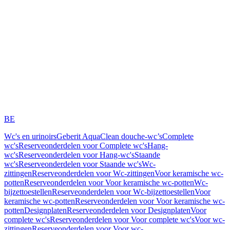
BE
Wc's en urinoirs
Geberit AquaClean douche-wc’s
Complete
wc's
Reserveonderdelen voor Complete wc's
Hang-
wc's
Reserveonderdelen voor Hang-wc's
Staande
wc's
Reserveonderdelen voor Staande wc's
Wc-
zittingen
Reserveonderdelen voor Wc-zittingen
Voor keramische wc-
potten
Reserveonderdelen voor Voor keramische wc-potten
Wc-
bijzettoestellen
Reserveonderdelen voor Wc-bijzettoestellen
Voor
keramische wc-potten
Reserveonderdelen voor Voor keramische wc-
potten
Designplaten
Reserveonderdelen voor Designplaten
Voor
complete wc's
Reserveonderdelen voor Voor complete wc's
Voor wc-
zittingen
Reserveonderdelen voor Voor wc-