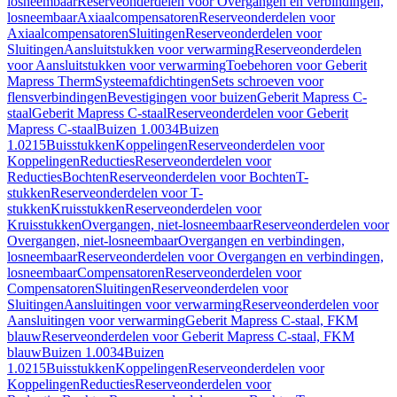
losneembaar
Reserveonderdelen voor Overgangen en verbindingen,
losneembaar
Axiaalcompensatoren
Reserveonderdelen voor
Axiaalcompensatoren
Sluitingen
Reserveonderdelen voor
Sluitingen
Aansluitstukken voor verwarming
Reserveonderdelen
voor Aansluitstukken voor verwarming
Toebehoren voor Geberit
Mapress Therm
Systeemafdichtingen
Sets schroeven voor
flensverbindingen
Bevestigingen voor buizen
Geberit Mapress C-
staal
Geberit Mapress C-staal
Reserveonderdelen voor Geberit
Mapress C-staal
Buizen 1.0034
Buizen
1.0215
Buisstukken
Koppelingen
Reserveonderdelen voor
Koppelingen
Reducties
Reserveonderdelen voor
Reducties
Bochten
Reserveonderdelen voor Bochten
T-
stukken
Reserveonderdelen voor T-
stukken
Kruisstukken
Reserveonderdelen voor
Kruisstukken
Overgangen, niet-losneembaar
Reserveonderdelen voor
Overgangen, niet-losneembaar
Overgangen en verbindingen,
losneembaar
Reserveonderdelen voor Overgangen en verbindingen,
losneembaar
Compensatoren
Reserveonderdelen voor
Compensatoren
Sluitingen
Reserveonderdelen voor
Sluitingen
Aansluitingen voor verwarming
Reserveonderdelen voor
Aansluitingen voor verwarming
Geberit Mapress C-staal, FKM
blauw
Reserveonderdelen voor Geberit Mapress C-staal, FKM
blauw
Buizen 1.0034
Buizen
1.0215
Buisstukken
Koppelingen
Reserveonderdelen voor
Koppelingen
Reducties
Reserveonderdelen voor