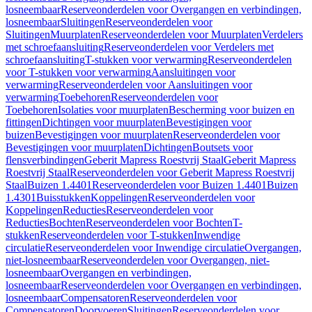
losneembaar
Reserveonderdelen voor Overgangen en verbindingen,
losneembaar
Sluitingen
Reserveonderdelen voor
Sluitingen
Muurplaten
Reserveonderdelen voor Muurplaten
Verdelers
met schroefaansluiting
Reserveonderdelen voor Verdelers met
schroefaansluiting
T-stukken voor verwarming
Reserveonderdelen
voor T-stukken voor verwarming
Aansluitingen voor
verwarming
Reserveonderdelen voor Aansluitingen voor
verwarming
Toebehoren
Reserveonderdelen voor
Toebehoren
Isolaties voor muurplaten
Bescherming voor buizen en
fittingen
Dichtingen voor muurplaten
Bevestigingen voor
buizen
Bevestigingen voor muurplaten
Reserveonderdelen voor
Bevestigingen voor muurplaten
Dichtingen
Boutsets voor
flensverbindingen
Geberit Mapress Roestvrij Staal
Geberit Mapress
Roestvrij Staal
Reserveonderdelen voor Geberit Mapress Roestvrij
Staal
Buizen 1.4401
Reserveonderdelen voor Buizen 1.4401
Buizen
1.4301
Buisstukken
Koppelingen
Reserveonderdelen voor
Koppelingen
Reducties
Reserveonderdelen voor
Reducties
Bochten
Reserveonderdelen voor Bochten
T-
stukken
Reserveonderdelen voor T-stukken
Inwendige
circulatie
Reserveonderdelen voor Inwendige circulatie
Overgangen,
niet-losneembaar
Reserveonderdelen voor Overgangen, niet-
losneembaar
Overgangen en verbindingen,
losneembaar
Reserveonderdelen voor Overgangen en verbindingen,
losneembaar
Compensatoren
Reserveonderdelen voor
Compensatoren
Doorvoeren
Sluitingen
Reserveonderdelen voor