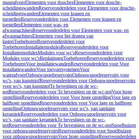
muurafvoer
Elementen voor douches
Elementen voor douche-
scheidingswanden
Reserveonderdelen voor Elementen voor douche-
scheidingswanden
Elementen voor kranen en
toestellen
Reserveonderdelen voor Elementen voor kranen en
toestellen
Elementen voor was- en
afwasmachines
Reserveonderdelen voor Elementen voor was- en
afwasmachines
Elementen voor het dragen van
lasten
Toebehoren
Reserveonderdelen voor
Toebehoren
Installatiemodules
Reserveonderdelen voor
Installatiemodules
Modules voor wc's
Reserveonderdelen voor
Modules voor wc's
Beplatingen
Toebehoren
Reserveonderdelen voor
Toebehoren
Voor installatiewanden
Reserveonderdelen voor Voor
installatiewanden
Voor toevoersystemen
Voor
waterafvoer
Opbouwspoelreservoirs
Opbouwspoelreservoirs voor
wc's, van kunststof
Reserveonderdelen voor Opbouwspoelreservoirs
voor wc's, van kunststof
Te bevestigen op de wc-
pot
Reserveonderdelen voor Te bevestigen op de wc-pot
Voor hoge
opstelling
Reserveonderdelen voor Voor hoge opstelling
Voor lage en
halfhoge opstelling
Reserveonderdelen voor Voor lage en halfhoge
opstelling
Opbouwspoelreservoirs voor wc's, van sanitaire
keramiek
Reserveonderdelen voor Opbouwspoelreservoirs voor
wc's, van sanitaire keramiek
Te bevestigen op de wc-
pot
Reserveonderdelen voor Te bevestigen op de wc-pot
Spoelbuizen
voor opbouwspoelreservoirs
Reserveonderdelen voor Spoelbuizen
voor opbouwspoelreservoirs
Voor hoge opstelling
Reserveonderdelen