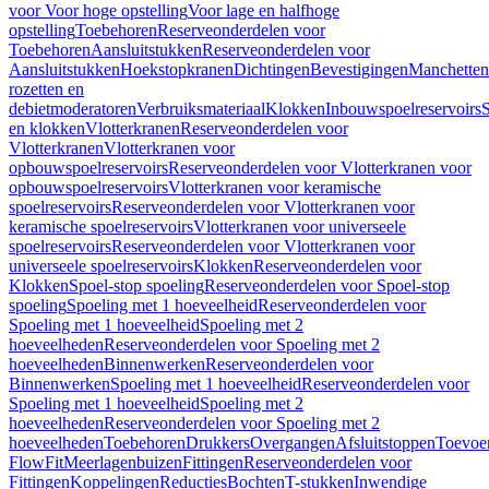
voor Voor hoge opstelling
Voor lage en halfhoge
opstelling
Toebehoren
Reserveonderdelen voor
Toebehoren
Aansluitstukken
Reserveonderdelen voor
Aansluitstukken
Hoekstopkranen
Dichtingen
Bevestigingen
Manchetten
rozetten en
debietmoderatoren
Verbruiksmateriaal
Klokken
Inbouwspoelreservoirs
en klokken
Vlotterkranen
Reserveonderdelen voor
Vlotterkranen
Vlotterkranen voor
opbouwspoelreservoirs
Reserveonderdelen voor Vlotterkranen voor
opbouwspoelreservoirs
Vlotterkranen voor keramische
spoelreservoirs
Reserveonderdelen voor Vlotterkranen voor
keramische spoelreservoirs
Vlotterkranen voor universeele
spoelreservoirs
Reserveonderdelen voor Vlotterkranen voor
universeele spoelreservoirs
Klokken
Reserveonderdelen voor
Klokken
Spoel-stop spoeling
Reserveonderdelen voor Spoel-stop
spoeling
Spoeling met 1 hoeveelheid
Reserveonderdelen voor
Spoeling met 1 hoeveelheid
Spoeling met 2
hoeveelheden
Reserveonderdelen voor Spoeling met 2
hoeveelheden
Binnenwerken
Reserveonderdelen voor
Binnenwerken
Spoeling met 1 hoeveelheid
Reserveonderdelen voor
Spoeling met 1 hoeveelheid
Spoeling met 2
hoeveelheden
Reserveonderdelen voor Spoeling met 2
hoeveelheden
Toebehoren
Drukkers
Overgangen
Afsluitstoppen
Toevoe
FlowFit
Meerlagenbuizen
Fittingen
Reserveonderdelen voor
Fittingen
Koppelingen
Reducties
Bochten
T-stukken
Inwendige