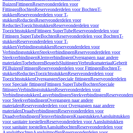
Buizen
Fittingen
Reserveonderdelen voor
Fittingen
Bochten
Reserveonderdelen voor Bochten
T-
stukken
Reserveonderdelen voor T-
stukken
Reducties
Reserveonderdelen voor
Reducties
Toezichtsstukken
Reserveonderdelen voor
Toezichtsstukken
Fittingen SuperTube
Reserveonderdelen voor
Fittingen SuperTube
Bochten
Reserveonderdelen voor Bochten
T-
stukken
Reserveonderdelen voor T-
stukken
Verbindingsstukken
Reserveonderdelen voor
Verbindingsstukken
Steekverbindingen
Reserveonderdelen voor
Steekverbindingen
Klemverbindingen
Overgangen naar andere
materialen
Toebehoren
Beugels
Sluitingen
Verbruiksmateriaal
Geberit
PE
Buizen
Fittingen
Reserveonderdelen voor Fittingen
Bochten
T-
stukken
Reducties
Toezichtsstukken
Reserveonderdelen voor
Toezichtsstukken
Overgangen
Speciale fittingen
Reserveonderdelen
voor Speciale fittingen
Fittingen SuperTube
Bochten
Speciale
fittingen
Verbindingsstukken
Reserveonderdelen voor
Verbindingsstukken
Lasverbindingen
Steekverbindingen
Reserveonder
voor Steekverbindingen
Overgangen naar andere
materialen
Reserveonderdelen voor Overgangen naar andere
materialen
Draadverbindingen
Reserveonderdelen voor
Draadverbindingen
Flensverbindingen
Kraagstukken
Aansluitstukken
voor sanitaire toestellen
Reserveonderdelen voor Aansluitstukken
voor sanitaire toestellen
Aansluitbochten
Reserveonderdelen voor
Aansluitbochten
Aansluitmoffen
Reserveonderdelen voor