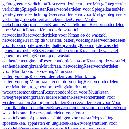
geïntegreerde verlichting
Reserveonderdelen voor Met geïntegreerde
verlichting
Spiegelkasten
Reserveonderdelen voor Spiegelkasten
Met
geïntegreerde verlichting
Reserveonderdelen voor Met geïntegreerde
verlichting
Toebehoren
Lichtelementen
Grepen
Verder
toebehoren
Stopcontacten
Kranen
Wastafelkranen
Reserveonderdelen
voor Wastafelkranen
Kraan op de wastafel,
netvoeding
Reserveonderdelen voor Kraan op de wastafel,
netvoeding
Kraan op de wastafel, batterijvoeding
Reserveonderdelen
voor Kraan op de wastafel, batterijvoeding
Kraan op de wastafel,
generatorvoeding
Reserveonderdelen voor Kraan op de wastafel,
generatorvoeding
Kraan op de wastafel,
eenhendelmengkraan
Reserveonderdelen voor Kraan op de wastafel,
eenhendelmengkraan
Muurkraan, netvoeding
Reserveonderdelen
voor Muurkraan, netvoeding
Muurkraan,
batterijvoeding
Reserveonderdelen voor Muurkraan,
batterijvoeding
Muurkraan, generatorvoeding
Reserveonderdelen
voor Muurkraan, generatorvoeding
Muurkraan,
tweegreepsmengkraan
Reserveonderdelen voor Muurkraan,
tweegreepsmengkraan
Verdere kranen
Reserveonderdelen voor
Verdere kranen
Voor gebruik buiten
Reserveonderdelen voor Voor
gebruik buiten
Toebehoren
Reserveonderdelen voor Toebehoren
Voor
wastafelkranen
Reserveonderdelen voor Voor
wastafelkranen
Apparaataansluitingen voor wastafelopstelling,
spoelbakken, apparaten en uitgietbakken
Afvoergarnituren voor
wastafels
Reserveonderdelen voor Afvoergarnituren voor