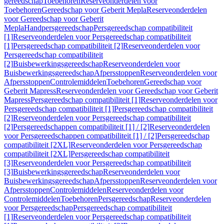
gereedschap
Toebehoren
Reserveonderdelen voor
Toebehoren
Gereedschap voor Geberit Mepla
Reserveonderdelen
voor Gereedschap voor Geberit
Mepla
Handpersgereedschap
Persgereedschap compatibiliteit
[1]
Reserveonderdelen voor Persgereedschap compatibiliteit
[1]
Persgereedschap compatibiliteit [2]
Reserveonderdelen voor
Persgereedschap compatibiliteit
[2]
Buisbewerkingsgereedschap
Reserveonderdelen voor
Buisbewerkingsgereedschap
Afpersstoppen
Reserveonderdelen voor
Afpersstoppen
Controlemiddelen
Toebehoren
Gereedschap voor
Geberit Mapress
Reserveonderdelen voor Gereedschap voor Geberit
Mapress
Persgereedschap compatibiliteit [1]
Reserveonderdelen voor
Persgereedschap compatibiliteit [1]
Persgereedschap compatibiliteit
[2]
Reserveonderdelen voor Persgereedschap compatibiliteit
[2]
Persgereedschappen compatibiliteit [1] / [2]
Reserveonderdelen
voor Persgereedschappen compatibiliteit [1] / [2]
Persgereedschap
compatibiliteit [2XL]
Reserveonderdelen voor Persgereedschap
compatibiliteit [2XL]
Persgereedschap compatibiliteit
[3]
Reserveonderdelen voor Persgereedschap compatibiliteit
[3]
Buisbewerkingsgereedschap
Reserveonderdelen voor
Buisbewerkingsgereedschap
Afpersstoppen
Reserveonderdelen voor
Afpersstoppen
Controlemiddelen
Reserveonderdelen voor
Controlemiddelen
Toebehoren
Persgereedschap
Reserveonderdelen
voor Persgereedschap
Persgereedschap compatibiliteit
[1]
Reserveonderdelen voor Persgereedschap compatibiliteit