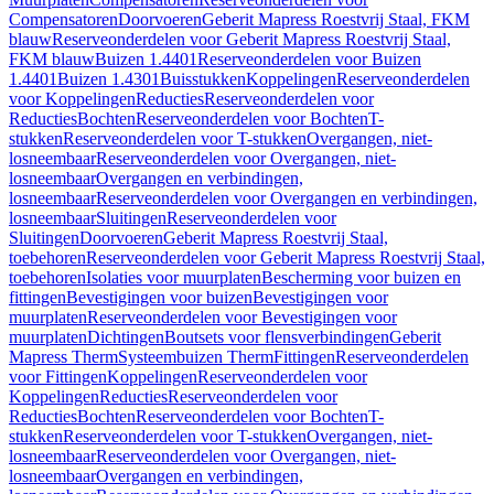
Compensatoren
Doorvoeren
Geberit Mapress Roestvrij Staal, FKM
blauw
Reserveonderdelen voor Geberit Mapress Roestvrij Staal,
FKM blauw
Buizen 1.4401
Reserveonderdelen voor Buizen
1.4401
Buizen 1.4301
Buisstukken
Koppelingen
Reserveonderdelen
voor Koppelingen
Reducties
Reserveonderdelen voor
Reducties
Bochten
Reserveonderdelen voor Bochten
T-
stukken
Reserveonderdelen voor T-stukken
Overgangen, niet-
losneembaar
Reserveonderdelen voor Overgangen, niet-
losneembaar
Overgangen en verbindingen,
losneembaar
Reserveonderdelen voor Overgangen en verbindingen,
losneembaar
Sluitingen
Reserveonderdelen voor
Sluitingen
Doorvoeren
Geberit Mapress Roestvrij Staal,
toebehoren
Reserveonderdelen voor Geberit Mapress Roestvrij Staal,
toebehoren
Isolaties voor muurplaten
Bescherming voor buizen en
fittingen
Bevestigingen voor buizen
Bevestigingen voor
muurplaten
Reserveonderdelen voor Bevestigingen voor
muurplaten
Dichtingen
Boutsets voor flensverbindingen
Geberit
Mapress Therm
Systeembuizen Therm
Fittingen
Reserveonderdelen
voor Fittingen
Koppelingen
Reserveonderdelen voor
Koppelingen
Reducties
Reserveonderdelen voor
Reducties
Bochten
Reserveonderdelen voor Bochten
T-
stukken
Reserveonderdelen voor T-stukken
Overgangen, niet-
losneembaar
Reserveonderdelen voor Overgangen, niet-
losneembaar
Overgangen en verbindingen,