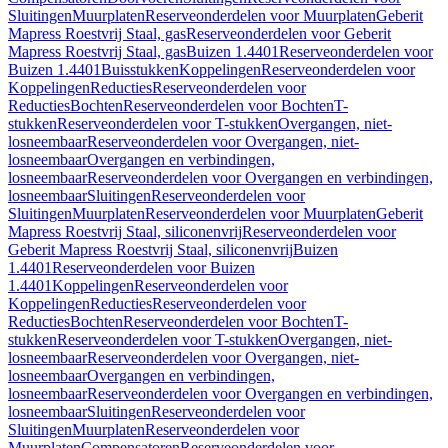
Sluitingen
Muurplaten
Reserveonderdelen voor Muurplaten
Geberit
Mapress Roestvrij Staal, gas
Reserveonderdelen voor Geberit
Mapress Roestvrij Staal, gas
Buizen 1.4401
Reserveonderdelen voor
Buizen 1.4401
Buisstukken
Koppelingen
Reserveonderdelen voor
Koppelingen
Reducties
Reserveonderdelen voor
Reducties
Bochten
Reserveonderdelen voor Bochten
T-
stukken
Reserveonderdelen voor T-stukken
Overgangen, niet-
losneembaar
Reserveonderdelen voor Overgangen, niet-
losneembaar
Overgangen en verbindingen,
losneembaar
Reserveonderdelen voor Overgangen en verbindingen,
losneembaar
Sluitingen
Reserveonderdelen voor
Sluitingen
Muurplaten
Reserveonderdelen voor Muurplaten
Geberit
Mapress Roestvrij Staal, siliconenvrij
Reserveonderdelen voor
Geberit Mapress Roestvrij Staal, siliconenvrij
Buizen
1.4401
Reserveonderdelen voor Buizen
1.4401
Koppelingen
Reserveonderdelen voor
Koppelingen
Reducties
Reserveonderdelen voor
Reducties
Bochten
Reserveonderdelen voor Bochten
T-
stukken
Reserveonderdelen voor T-stukken
Overgangen, niet-
losneembaar
Reserveonderdelen voor Overgangen, niet-
losneembaar
Overgangen en verbindingen,
losneembaar
Reserveonderdelen voor Overgangen en verbindingen,
losneembaar
Sluitingen
Reserveonderdelen voor
Sluitingen
Muurplaten
Reserveonderdelen voor
Muurplaten
Compensatoren
Reserveonderdelen voor