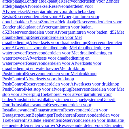
afdekplaatje
Zonder afdekplaatje
Reserveonderdelen voor Zonder
afdekplaatje
Afvoerdeksel
Reserveonderdelen voor
Afvoerdeksel
Afvoergarnituren voor douchebakken
Sestra
Reserveonderdelen voor Afvoergarnituren voor
douchebakken Sestra
Zonder afdekplaatje
Reserveonderdelen voor
Zonder afdekplaatje
Afvoergarnituren voor baden,
d52
Reserveonderdelen voor Afvoergarnituren voor baden, d52
Met
draaibediening
Reserveonderdelen voor Met
draaibediening
Afwerksets voor draaibediening
Reserveonderdelen
voor Afwerksets voor draaibediening
Met draaibediening en
watertoevoer
Reserveonderdelen voor Met draaibediening en
watertoevoer
Afwerksets voor draaibediening en
watertoevoer
Reserveonderdelen voor Afwerksets voor
draaibediening en watertoevoer
Met drukknop
PushControl
Reserveonderdelen voor Met drukknop
PushControl
Afwerksets voor drukknop
PushControl
Reserveonderdelen voor Afwerksets voor drukknop
PushControl
Met stop voor afvoerplug
Reserveonderdelen voor Met
stop voor afvoerplug
Toebehoren voor afvoergarnituren voor
baden
Aansluitsets
Installatiesystemen en spoelsystemen
Geberit
Duofix
Installatiewanden
Reserveonderdelen voor
Installatiewanden
Draagstructuren
Reserveonderdelen voor
Draagstructuren
Beplatingen
Toebehoren
Reserveonderdelen voor
Toebehoren
Installatie-elementen
Reserveonderdelen voor Installatie-
elementen
Elementen voor wc's
Reserveonderdelen voor Elementen