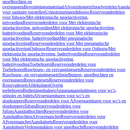
spoelbochten en
overgangen
Bevestigingsmateriaal
Afvoerpluggen
Spoelverdeler
Aanslu
voor sanitaire toestellen
Urinoirsturingen
Inbouw
Reserveonderdelen
voor Inbouw
Met elektronische spoelactivering,
netvoeding
Reserveonderdelen voor Met elektronische
spoelactivering, netvoeding
Met elektronische spoelactivering,
batterijvoeding
Reserveonderdelen voor Met elektronische
spoelactivering, batterijvoeding
Met pneumatische
spoelactivering
Reserveonderdelen voor Met pneumatische
spoelactivering
Opbouw
Reserveonderdelen voor Opbouw
Met
elektronische spoelactivering, batterijvoeding
Reserveonderdelen
voor Met elektronische spoelactivering,
batterijvoeding
Toebehoren
Reserveonderdelen voor
Toebehoren
Ruwbouw- en vervangingssets
Reserveonderdelen voor
Ruwbouw- en vervangingssets
Spoelbuizen, spoelbochten en
overgangen
Renovatiesets
Reserveonderdelen voor
Renovatiesets
Afdekplaten
Overig
toebehoren
Bedieningshulpen
Apparaataansluitingen voor wc's,
urinoirs en bidets
Afvoergarnituren voor wc's en
slophoppers
Reserveonderdelen voor Afvoergarnituren voor wc's en
slophoppers
Sifons
Reserveonderdelen voor
Sifons
Aansluitbochten
Reserveonderdelen voor
Aansluitbochten
Afvoermanchet
Reserveonderdelen voor
Afvoermanchet
Aansluitsets
Reserveonderdelen voor
Aansluitsets
Verlengstukken voor spoelbocht
Reserveonderdelen