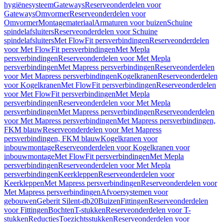
hygiënesysteem
Gateways
Reserveonderdelen voor
Gateways
Omvormer
Reserveonderdelen voor
Omvormer
Montagemateriaal
Armaturen voor buizen
Schuine
spindelafsluiters
Reserveonderdelen voor Schuine
spindelafsluiters
Met FlowFit persverbindingen
Reserveonderdelen
voor Met FlowFit persverbindingen
Met Mepla
persverbindingen
Reserveonderdelen voor Met Mepla
persverbindingen
Met Mapress persverbindingen
Reserveonderdelen
voor Met Mapress persverbindingen
Kogelkranen
Reserveonderdelen
voor Kogelkranen
Met FlowFit persverbindingen
Reserveonderdelen
voor Met FlowFit persverbindingen
Met Mepla
persverbindingen
Reserveonderdelen voor Met Mepla
persverbindingen
Met Mapress persverbindingen
Reserveonderdelen
voor Met Mapress persverbindingen
Met Mapress persverbindingen,
FKM blauw
Reserveonderdelen voor Met Mapress
persverbindingen, FKM blauw
Kogelkranen voor
inbouwmontage
Reserveonderdelen voor Kogelkranen voor
inbouwmontage
Met FlowFit persverbindingen
Met Mepla
persverbindingen
Reserveonderdelen voor Met Mepla
persverbindingen
Keerkleppen
Reserveonderdelen voor
Keerkleppen
Met Mapress persverbindingen
Reserveonderdelen voor
Met Mapress persverbindingen
Afvoersystemen voor
gebouwen
Geberit Silent-db20
Buizen
Fittingen
Reserveonderdelen
voor Fittingen
Bochten
T-stukken
Reserveonderdelen voor T-
stukken
Reducties
Toezichtsstukken
Reserveonderdelen voor