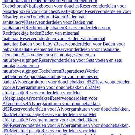
inloopdouche
Toebehoren
Reserveonderdelen voor
Toebehoren
Nisaflegboxen voor douches
Reserveonderdelen voor
Nisaflegboxen voor douches
Nisaflegboxen
Reserveonderdelen voor
Nisaflegboxen
Toebehoren
Baden
Baden van
sanitairacryl
Reserveonderdelen voor Baden van
sanitairacryl
Rechthoekige baden
Reserveonderdelen voor
Rechthoekige baden
Baden van mineraal
materiaal
Reserveonderdelen voor Baden van mineraal
materiaal
Baden voor baby's
Reserveonderdelen voor Baden voor
baby's
Installatie-elementen
Reserveonderdelen voor Installatie-
elementen
Sets voeten en sets montagesteunen en
muurbevestigingen
Reserveonderdelen voor Sets voeten en sets
montagesteunen en
muurbevestigingen
Toebehoren
Reparatiesets
Verder
toebehoren
Apparaataansluitingen voor douches en
baden
Afvoergarnituren voor douchebakken d52
Reserveonderdelen
voor Afvoergarnituren voor douchebakken d52
Met
afdekplaatje
Reserveonderdelen voor Met
afdekplaatje
Afvoerdeksel
Reserveonderdelen voor
Afvoerdeksel
Afvoergarnituren voor douchebakken,
d62
Reserveonderdelen voor Afvoergarnituren voor douchebakken,
d62
Met afdekplaatje
Reserveonderdelen voor Met
afdekplaatje
Afvoergarnituren voor douchebakken,
d90
Reserveonderdelen voor Afvoergarnituren voor douchebakken,
d90
Met afdekplaatje
Reserveonderdelen voor Met