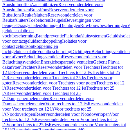
Aansluitmoffen
Aansluitbuizen
Reserveonderdelen voor
Aansluitbuizen
Buissifons
Reserveonderdelen voor
Buissifons
Reukafsluiters
Reserveonderdelen voor
Reukafsluiters
Toebehoren
Beugels
Bevestigingen voor
beugels
Draagschalen
Sluitingen
Dichtingen
Ruwbouwbeschermingen
V
geluidsisolatie en
vochtbescherming
Brandpreventie
Plafondafsluitsystemen
Geluidsisolat
voor contactgeluidsontkoppeling
Isolaties voor
contactgeluidsontkoppeling en
luchtgeluidsisolatie
Vochtbescherming
Dichtingen
Beluchtingsventielen
voor afvoer
Beluchtingsventielen
Reserveonderdelen voor
Beluchtingsventielen
Energiebesparende ventielen
Geberit Pluvia
dakafvoer
Trechters
Reserveonderdelen voor Trechters
Trechters tot
12 l/s
Reserveonderdelen voor Trechters tot 12 l/s
Trechters tot 25
l/s
Reserveonderdelen voor Trechters tot 25 l/s
Trechters voor
goten
Reserveonderdelen voor Trechters voor goten
Trechters tot 12
l/s
Reserveonderdelen voor Trechters tot 12 l/s
Trechters tot 25
l/s
Reserveonderdelen voor Trechters tot 25
l/s
Dampschermelementen
Reserveonderdelen voor
Dampschermelementen
Voor trechters tot 12 l/s
Reserveonderdelen
voor Voor trechters tot 12 l/s
Voor trechters tot 25
l/s
Noodoverlopen
Reserveonderdelen voor Noodoverlopen
Voor
trechters tot 12 l/s
Reserveonderdelen voor Voor trechters tot 12
l/s
Voor trechters tot 25 l/s
Reserveonderdelen voor Voor trechters tot
25 l/s
Bevestigingen
Bevestigingssysteem d40–