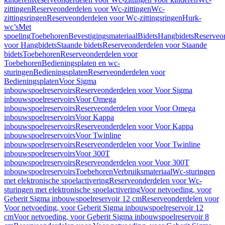
zittingen
Reserveonderdelen voor Wc-zittingen
Wc-
zittingsringen
Reserveonderdelen voor Wc-zittingsringen
Hurk-
wc’s
Met
spoeling
Toebehoren
Bevestigingsmateriaal
Bidets
Hangbidets
Reserveo
voor Hangbidets
Staande bidets
Reserveonderdelen voor Staande
bidets
Toebehoren
Reserveonderdelen voor
Toebehoren
Bedieningsplaten en wc-
sturingen
Bedieningsplaten
Reserveonderdelen voor
Bedieningsplaten
Voor Sigma
inbouwspoelreservoirs
Reserveonderdelen voor Voor Sigma
inbouwspoelreservoirs
Voor Omega
inbouwspoelreservoirs
Reserveonderdelen voor Voor Omega
inbouwspoelreservoirs
Voor Kappa
inbouwspoelreservoirs
Reserveonderdelen voor Voor Kappa
inbouwspoelreservoirs
Voor Twinline
inbouwspoelreservoirs
Reserveonderdelen voor Voor Twinline
inbouwspoelreservoirs
Voor 300T
inbouwspoelreservoirs
Reserveonderdelen voor Voor 300T
inbouwspoelreservoirs
Toebehoren
Verbruiksmateriaal
Wc-sturingen
met elektronische spoelactivering
Reserveonderdelen voor Wc-
sturingen met elektronische spoelactivering
Voor netvoeding, voor
Geberit Sigma inbouwspoelreservoir 12 cm
Reserveonderdelen voor
Voor netvoeding, voor Geberit Sigma inbouwspoelreservoir 12
cm
Voor netvoeding, voor Geberit Sigma inbouwspoelreservoir 8