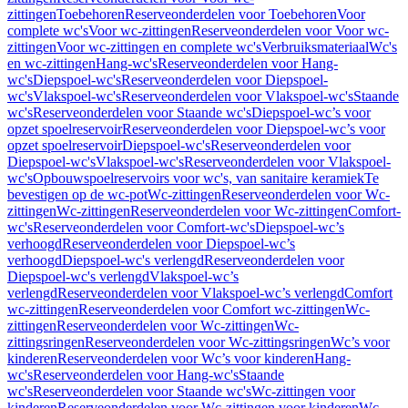
zittingen
Toebehoren
Reserveonderdelen voor Toebehoren
Voor
complete wc's
Voor wc-zittingen
Reserveonderdelen voor Voor wc-
zittingen
Voor wc-zittingen en complete wc's
Verbruiksmateriaal
Wc's
en wc-zittingen
Hang-wc's
Reserveonderdelen voor Hang-
wc's
Diepspoel-wc's
Reserveonderdelen voor Diepspoel-
wc's
Vlakspoel-wc's
Reserveonderdelen voor Vlakspoel-wc's
Staande
wc's
Reserveonderdelen voor Staande wc's
Diepspoel-wc’s voor
opzet spoelreservoir
Reserveonderdelen voor Diepspoel-wc’s voor
opzet spoelreservoir
Diepspoel-wc's
Reserveonderdelen voor
Diepspoel-wc's
Vlakspoel-wc's
Reserveonderdelen voor Vlakspoel-
wc's
Opbouwspoelreservoirs voor wc's, van sanitaire keramiek
Te
bevestigen op de wc-pot
Wc-zittingen
Reserveonderdelen voor Wc-
zittingen
Wc-zittingen
Reserveonderdelen voor Wc-zittingen
Comfort-
wc's
Reserveonderdelen voor Comfort-wc's
Diepspoel-wc’s
verhoogd
Reserveonderdelen voor Diepspoel-wc’s
verhoogd
Diepspoel-wc's verlengd
Reserveonderdelen voor
Diepspoel-wc's verlengd
Vlakspoel-wc’s
verlengd
Reserveonderdelen voor Vlakspoel-wc’s verlengd
Comfort
wc-zittingen
Reserveonderdelen voor Comfort wc-zittingen
Wc-
zittingen
Reserveonderdelen voor Wc-zittingen
Wc-
zittingsringen
Reserveonderdelen voor Wc-zittingsringen
Wc’s voor
kinderen
Reserveonderdelen voor Wc’s voor kinderen
Hang-
wc's
Reserveonderdelen voor Hang-wc's
Staande
wc's
Reserveonderdelen voor Staande wc's
Wc-zittingen voor
kinderen
Reserveonderdelen voor Wc-zittingen voor kinderen
Wc-