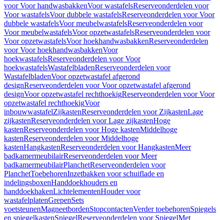
voor Voor handwasbakken
Voor wastafels
Reserveonderdelen voor
Voor wastafels
Voor dubbele wastafels
Reserveonderdelen voor Voor
dubbele wastafels
Voor meubelwastafels
Reserveonderdelen voor
Voor meubelwastafels
Voor opzetwastafels
Reserveonderdelen voor
Voor opzetwastafels
Voor hoekhandwasbakken
Reserveonderdelen
voor Voor hoekhandwasbakken
Voor
hoekwastafels
Reserveonderdelen voor Voor
hoekwastafels
Wastafelbladen
Reserveonderdelen voor
Wastafelbladen
Voor opzetwastafel afgerond
design
Reserveonderdelen voor Voor opzetwastafel afgerond
design
Voor opzetwastafel rechthoekig
Reserveonderdelen voor Voor
opzetwastafel rechthoekig
Voor
inbouwwastafel
Zijkasten
Reserveonderdelen voor Zijkasten
Lage
zijkasten
Reserveonderdelen voor Lage zijkasten
Hoge
kasten
Reserveonderdelen voor Hoge kasten
Middelhoge
kasten
Reserveonderdelen voor Middelhoge
kasten
Hangkasten
Reserveonderdelen voor Hangkasten
Meer
badkamermeubilair
Reserveonderdelen voor Meer
badkamermeubilair
Planchet
Reserveonderdelen voor
Planchet
Toebehoren
Inzetbakken voor schuiflade en
indelingsboxen
Handdoekhouders en
handdoekhaken
Lichtelementen
Houder voor
wastafelplaten
Grepen
Sets
voetsteunen
Magneetborden
Stopcontacten
Verder toebehoren
Spiegels
en spiegelkasten
Spiegel
Reserveonderdelen voor Spiegel
Met