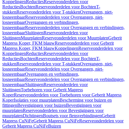
Koppelingen
Reducties
Reserveonderdelen voor
Reducties
Bochten
Reserveonderdelen voor Bochten
T-
stukken
Reserveonderdelen voor T-stukken
Overgangen, niet-
losneembaar
Reserveonderdelen voor Overgangen, niet-
losneembaar
Overgangen en verbindingen,
losneembaar
Reserveonderdelen voor Overgangen en verbindingen,
losneembaar
Sluitingen
Reserveonderdelen voor
Sluitingen
Muurplaten
Reserveonderdelen voor Muurplaten
Geberit
Mapress Koper, FKM blauw
Reserveonderdelen voor Geberit
Mapress Koper, FKM blauw
Koppelingen
Reserveonderdelen voor
Koppelingen
Reducties
Reserveonderdelen voor
Reducties
Bochten
Reserveonderdelen voor Bochten
T-
stukken
Reserveonderdelen voor T-stukken
Overgangen, niet-
losneembaar
Reserveonderdelen voor Overgangen, niet-
losneembaar
Overgangen en verbindingen,
losneembaar
Reserveonderdelen voor Overgangen en verbindingen,
losneembaar
Sluitingen
Reserveonderdelen voor
Sluitingen
Toebehoren voor Geberit Mapress
Koper
Reserveonderdelen voor Toebehoren voor Geberit Mapress
Koper
Isolaties voor muurplaten
Bescherming voor buizen en
fittingen
Bevestigingen voor buizen
Bevestigingen voor
muurplaten
Reserveonderdelen voor Bevestigingen voor
muurplaten
Dichtingen
Boutsets voor flensverbindingen
Geberit
Mapress CuNiFe
Geberit Mapress CuNiFe
Reserveonderdelen voor
Geberit Mapress CuNiFe
Buizen