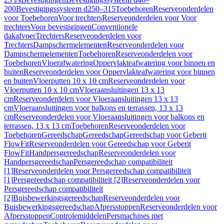
200
Bevestigingssysteem d250–315
Toebehoren
Reserveonderdelen
voor Toebehoren
Voor trechters
Reserveonderdelen voor Voor
trechters
Voor bevestigingen
Conventionele
dakafvoer
Trechters
Reserveonderdelen voor
Trechters
Dampschermelementen
Reserveonderdelen voor
Dampschermelementen
Toebehoren
Reserveonderdelen voor
Toebehoren
Vloerafwatering
Oppervlakteafwatering voor binnen en
buiten
Reserveonderdelen voor Oppervlakteafwatering voor binnen
en buiten
Vloerputten 10 x 10 cm
Reserveonderdelen voor
Vloerputten 10 x 10 cm
Vloeraansluitingen 13 x 13
cm
Reserveonderdelen voor Vloeraansluitingen 13 x 13
cm
Vloeraansluitingen voor balkons en terrassen, 13 x 13
cm
Reserveonderdelen voor Vloeraansluitingen voor balkons en
terrassen, 13 x 13 cm
Toebehoren
Reserveonderdelen voor
Toebehoren
Gereedschap
Gereedschap
Gereedschap voor Geberit
FlowFit
Reserveonderdelen voor Gereedschap voor Geberit
FlowFit
Handpersgereedschap
Reserveonderdelen voor
Handpersgereedschap
Persgereedschap compatibiliteit
[1]
Reserveonderdelen voor Persgereedschap compatibiliteit
[1]
Persgereedschap compatibiliteit [2]
Reserveonderdelen voor
Persgereedschap compatibiliteit
[2]
Buisbewerkingsgereedschap
Reserveonderdelen voor
Buisbewerkingsgereedschap
Afpersstoppen
Reserveonderdelen voor
Afpersstoppen
Controlemiddelen
Persmachines met