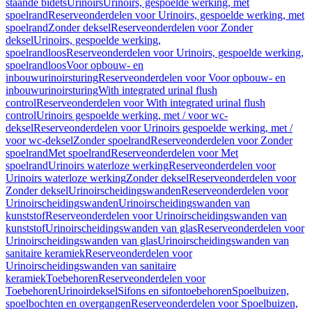
staande bidets
Urinoirs
Urinoirs, gespoelde werking, met
spoelrand
Reserveonderdelen voor Urinoirs, gespoelde werking, met
spoelrand
Zonder deksel
Reserveonderdelen voor Zonder
deksel
Urinoirs, gespoelde werking,
spoelrandloos
Reserveonderdelen voor Urinoirs, gespoelde werking,
spoelrandloos
Voor opbouw- en
inbouwurinoirsturing
Reserveonderdelen voor Voor opbouw- en
inbouwurinoirsturing
With integrated urinal flush
control
Reserveonderdelen voor With integrated urinal flush
control
Urinoirs gespoelde werking, met / voor wc-
deksel
Reserveonderdelen voor Urinoirs gespoelde werking, met /
voor wc-deksel
Zonder spoelrand
Reserveonderdelen voor Zonder
spoelrand
Met spoelrand
Reserveonderdelen voor Met
spoelrand
Urinoirs waterloze werking
Reserveonderdelen voor
Urinoirs waterloze werking
Zonder deksel
Reserveonderdelen voor
Zonder deksel
Urinoirscheidingswanden
Reserveonderdelen voor
Urinoirscheidingswanden
Urinoirscheidingswanden van
kunststof
Reserveonderdelen voor Urinoirscheidingswanden van
kunststof
Urinoirscheidingswanden van glas
Reserveonderdelen voor
Urinoirscheidingswanden van glas
Urinoirscheidingswanden van
sanitaire keramiek
Reserveonderdelen voor
Urinoirscheidingswanden van sanitaire
keramiek
Toebehoren
Reserveonderdelen voor
Toebehoren
Urinoirdeksel
Sifons en sifontoebehoren
Spoelbuizen,
spoelbochten en overgangen
Reserveonderdelen voor Spoelbuizen,