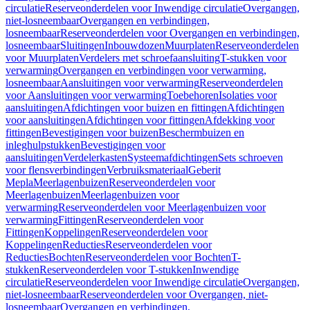
circulatie
Reserveonderdelen voor Inwendige circulatie
Overgangen,
niet-losneembaar
Overgangen en verbindingen,
losneembaar
Reserveonderdelen voor Overgangen en verbindingen,
losneembaar
Sluitingen
Inbouwdozen
Muurplaten
Reserveonderdelen
voor Muurplaten
Verdelers met schroefaansluiting
T-stukken voor
verwarming
Overgangen en verbindingen voor verwarming,
losneembaar
Aansluitingen voor verwarming
Reserveonderdelen
voor Aansluitingen voor verwarming
Toebehoren
Isolaties voor
aansluitingen
Afdichtingen voor buizen en fittingen
Afdichtingen
voor aansluitingen
Afdichtingen voor fittingen
Afdekking voor
fittingen
Bevestigingen voor buizen
Beschermbuizen en
inleghulpstukken
Bevestigingen voor
aansluitingen
Verdelerkasten
Systeemafdichtingen
Sets schroeven
voor flensverbindingen
Verbruiksmateriaal
Geberit
Mepla
Meerlagenbuizen
Reserveonderdelen voor
Meerlagenbuizen
Meerlagenbuizen voor
verwarming
Reserveonderdelen voor Meerlagenbuizen voor
verwarming
Fittingen
Reserveonderdelen voor
Fittingen
Koppelingen
Reserveonderdelen voor
Koppelingen
Reducties
Reserveonderdelen voor
Reducties
Bochten
Reserveonderdelen voor Bochten
T-
stukken
Reserveonderdelen voor T-stukken
Inwendige
circulatie
Reserveonderdelen voor Inwendige circulatie
Overgangen,
niet-losneembaar
Reserveonderdelen voor Overgangen, niet-
losneembaar
Overgangen en verbindingen,