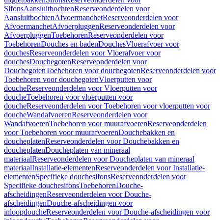
Sifons
Aansluitbochten
Reserveonderdelen voor
Aansluitbochten
Afvoermanchet
Reserveonderdelen voor
Afvoermanchet
Afvoerpluggen
Reserveonderdelen voor
Afvoerpluggen
Toebehoren
Reserveonderdelen voor
Toebehoren
Douches en baden
Douches
Vloerafvoer voor
douches
Reserveonderdelen voor Vloerafvoer voor
douches
Douchegoten
Reserveonderdelen voor
Douchegoten
Toebehoren voor douchegoten
Reserveonderdelen voor
Toebehoren voor douchegoten
Vloerputten voor
douche
Reserveonderdelen voor Vloerputten voor
douche
Toebehoren voor vloerputten voor
douche
Reserveonderdelen voor Toebehoren voor vloerputten voor
douche
Wandafvoeren
Reserveonderdelen voor
Wandafvoeren
Toebehoren voor muurafvoeren
Reserveonderdelen
voor Toebehoren voor muurafvoeren
Douchebakken en
doucheplaten
Reserveonderdelen voor Douchebakken en
doucheplaten
Doucheplaten van mineraal
materiaal
Reserveonderdelen voor Doucheplaten van mineraal
materiaal
Installatie-elementen
Reserveonderdelen voor Installatie-
elementen
Specifieke douchesifons
Reserveonderdelen voor
Specifieke douchesifons
Toebehoren
Douche-
afscheidingen
Reserveonderdelen voor Douche-
afscheidingen
Douche-afscheidingen voor
inloopdouche
Reserveonderdelen voor Douche-afscheidingen voor