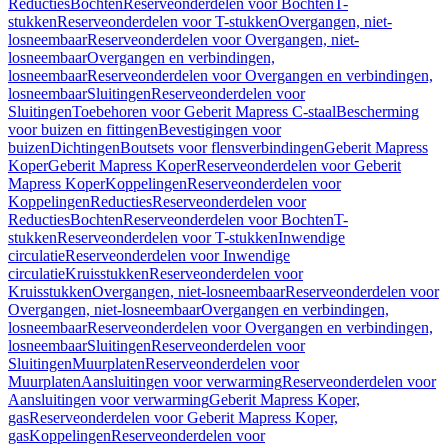
Reducties
Bochten
Reserveonderdelen voor Bochten
T-
stukken
Reserveonderdelen voor T-stukken
Overgangen, niet-
losneembaar
Reserveonderdelen voor Overgangen, niet-
losneembaar
Overgangen en verbindingen,
losneembaar
Reserveonderdelen voor Overgangen en verbindingen,
losneembaar
Sluitingen
Reserveonderdelen voor
Sluitingen
Toebehoren voor Geberit Mapress C-staal
Bescherming
voor buizen en fittingen
Bevestigingen voor
buizen
Dichtingen
Boutsets voor flensverbindingen
Geberit Mapress
Koper
Geberit Mapress Koper
Reserveonderdelen voor Geberit
Mapress Koper
Koppelingen
Reserveonderdelen voor
Koppelingen
Reducties
Reserveonderdelen voor
Reducties
Bochten
Reserveonderdelen voor Bochten
T-
stukken
Reserveonderdelen voor T-stukken
Inwendige
circulatie
Reserveonderdelen voor Inwendige
circulatie
Kruisstukken
Reserveonderdelen voor
Kruisstukken
Overgangen, niet-losneembaar
Reserveonderdelen voor
Overgangen, niet-losneembaar
Overgangen en verbindingen,
losneembaar
Reserveonderdelen voor Overgangen en verbindingen,
losneembaar
Sluitingen
Reserveonderdelen voor
Sluitingen
Muurplaten
Reserveonderdelen voor
Muurplaten
Aansluitingen voor verwarming
Reserveonderdelen voor
Aansluitingen voor verwarming
Geberit Mapress Koper,
gas
Reserveonderdelen voor Geberit Mapress Koper,
gas
Koppelingen
Reserveonderdelen voor