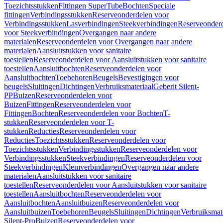
Toezichtsstukken
Fittingen SuperTube
Bochten
Speciale
fittingen
Verbindingsstukken
Reserveonderdelen voor
Verbindingsstukken
Lasverbindingen
Steekverbindingen
Reserveonder
voor Steekverbindingen
Overgangen naar andere
materialen
Reserveonderdelen voor Overgangen naar andere
materialen
Aansluitstukken voor sanitaire
toestellen
Reserveonderdelen voor Aansluitstukken voor sanitaire
toestellen
Aansluitbochten
Reserveonderdelen voor
Aansluitbochten
Toebehoren
Beugels
Bevestigingen voor
beugels
Sluitingen
Dichtingen
Verbruiksmateriaal
Geberit Silent-
PP
Buizen
Reserveonderdelen voor
Buizen
Fittingen
Reserveonderdelen voor
Fittingen
Bochten
Reserveonderdelen voor Bochten
T-
stukken
Reserveonderdelen voor T-
stukken
Reducties
Reserveonderdelen voor
Reducties
Toezichtsstukken
Reserveonderdelen voor
Toezichtsstukken
Verbindingsstukken
Reserveonderdelen voor
Verbindingsstukken
Steekverbindingen
Reserveonderdelen voor
Steekverbindingen
Klemverbindingen
Overgangen naar andere
materialen
Aansluitstukken voor sanitaire
toestellen
Reserveonderdelen voor Aansluitstukken voor sanitaire
toestellen
Aansluitbochten
Reserveonderdelen voor
Aansluitbochten
Aansluitbuizen
Reserveonderdelen voor
Aansluitbuizen
Toebehoren
Beugels
Sluitingen
Dichtingen
Verbruiksmat
Silent-Pro
Buizen
Reserveonderdelen voor