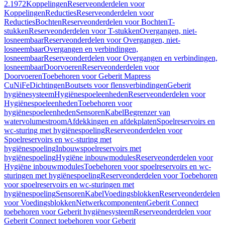
2.1972
Koppelingen
Reserveonderdelen voor
Koppelingen
Reducties
Reserveonderdelen voor
Reducties
Bochten
Reserveonderdelen voor Bochten
T-
stukken
Reserveonderdelen voor T-stukken
Overgangen, niet-
losneembaar
Reserveonderdelen voor Overgangen, niet-
losneembaar
Overgangen en verbindingen,
losneembaar
Reserveonderdelen voor Overgangen en verbindingen,
losneembaar
Doorvoeren
Reserveonderdelen voor
Doorvoeren
Toebehoren voor Geberit Mapress
CuNiFe
Dichtingen
Boutsets voor flensverbindingen
Geberit
hygiënesysteem
Hygiënespoeleenheden
Reserveonderdelen voor
Hygiënespoeleenheden
Toebehoren voor
hygiënespoeleenheden
Sensoren
Kabel
Begrenzer van
watervolumestroom
Afdekkingen en afdekplaten
Spoelreservoirs en
wc-sturing met hygiënespoeling
Reserveonderdelen voor
Spoelreservoirs en wc-sturing met
hygiënespoeling
Inbouwspoelreservoirs met
hygiënespoeling
Hygiëne inbouwmodules
Reserveonderdelen voor
Hygiëne inbouwmodules
Toebehoren voor spoelreservoirs en wc-
sturingen met hygiënespoeling
Reserveonderdelen voor Toebehoren
voor spoelreservoirs en wc-sturingen met
hygiënespoeling
Sensoren
Kabel
Voedingsblokken
Reserveonderdelen
voor Voedingsblokken
Netwerkcomponenten
Geberit Connect
toebehoren voor Geberit hygiënesysteem
Reserveonderdelen voor
Geberit Connect toebehoren voor Geberit