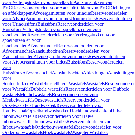
voor Verlengstukken voor spoelbocht
Aansluitstukken van
PVC
Reserveonderdelen voor Aansluitstukken van PVC
Dichtingen
en afdekkappen
Afvoergarnituren voor urinoirs
Reserveonderdelen
voor Afvoergarnituren voor urinoirs
Urinoirsifons
Reserveonderdelen
voor Urinoirsifons
Buissifons
Reserveonderdelen voor
Buissifons
Verlengstukken voor spoelbuizen en voor
spoelbochten
Reserveonderdelen voor Verlengstukken voor
spoelbuizen en voor
spoelbochten
Afvoermanchet
Reserveonderdelen voor
Afvoermanchet
Aansluitbochten
Reserveonderdelen voor
Aansluitbochten
Afvoergarnituren voor bidets
Reserveonderdelen
voor Afvoergarnituren voor bidets
Buissifons
Reserveonderdelen
voor
Buissifons
Afvoermanchet
Aansluitbochten
Afdekkingen
Aansluitingen
voor
Soldeerhulzen
Wastafelopstellingen
Wastafels
Wastafels
Reserveonderde
voor Wastafels
Dubbele wastafels
Reserveonderdelen voor Dubbele
wastafels
Meubelwastafels
Reserveonderdelen voor
Meubelwastafels
Opzetwastafels
Reserveonderdelen voor
Opzetwastafels
Handwasbak
Reserveonderdelen voor
Handwasbak
Opzethandwasbakken
Hoekhandwasbakken
Halve
inbouwwastafels
Reserveonderdelen voor Halve
inbouwwastafels
Inbouwwastafels
Reserveonderdelen voor
Inbouwwastafels
Onderbouwwastafels
Reserveonderdelen voor
Onderbouwwastafels
Hoekwastafels
Wasgoten
Wastafels