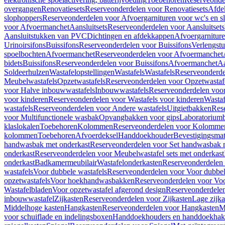
overgangen
Renovatiesets
Reserveonderdelen voor Renovatiesets
Afde
slophoppers
Reserveonderdelen voor Afvoergarnituren voor wc's en s
voor Afvoermanchet
Aansluitsets
Reserveonderdelen voor Aansluitsets
Aansluitstukken van PVC
Dichtingen en afdekkappen
Afvoergarniture
Urinoirsifons
Buissifons
Reserveonderdelen voor Buissifons
Verlengst
spoelbochten
Afvoermanchet
Reserveonderdelen voor Afvoermanchet
bidets
Buissifons
Reserveonderdelen voor Buissifons
Afvoermanchet
Aa
Soldeerhulzen
Wastafelopstellingen
Wastafels
Wastafels
Reserveonderde
Meubelwastafels
Opzetwastafels
Reserveonderdelen voor Opzetwastaf
voor Halve inbouwwastafels
Inbouwwastafels
Reserveonderdelen voo
voor kinderen
Reserveonderdelen voor Wastafels voor kinderen
Wastaf
wastafels
Reserveonderdelen voor Andere wastafels
Uitgietbakken
Res
voor Multifunctionele wasbak
Opvangbakken voor gips
Laboratorium
klaslokalen
Toebehoren
Kolommen
Reserveonderdelen voor Kolomme
kolommen
Toebehoren
Afvoerdeksel
Handdoekhouder
Bevestigingsmat
handwasbak met onderkast
Reserveonderdelen voor Set handwasbak 
onderkast
Reserveonderdelen voor Meubelwastafel sets met onderkast
onderkast
Badkamermeubilair
Wastafelonderkasten
Reserveonderdelen 
wastafels
Voor dubbele wastafels
Reserveonderdelen voor Voor dubbel
opzetwastafels
Voor hoekhandwasbakken
Reserveonderdelen voor V
Wastafelbladen
Voor opzetwastafel afgerond design
Reserveonderdelen
inbouwwastafel
Zijkasten
Reserveonderdelen voor Zijkasten
Lage zijka
Middelhoge kasten
Hangkasten
Reserveonderdelen voor Hangkasten
M
voor schuiflade en indelingsboxen
Handdoekhouders en handdoekha