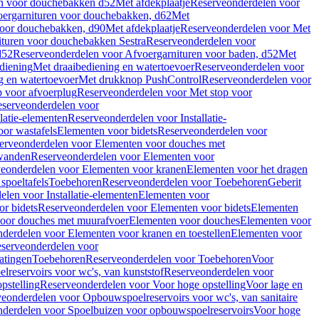
en voor douchebakken d52
Met afdekplaatje
Reserveonderdelen voor
ergarnituren voor douchebakken, d62
Met
voor douchebakken, d90
Met afdekplaatje
Reserveonderdelen voor Met
ituren voor douchebakken Sestra
Reserveonderdelen voor
d52
Reserveonderdelen voor Afvoergarnituren voor baden, d52
Met
diening
Met draaibediening en watertoevoer
Reserveonderdelen voor
g en watertoevoer
Met drukknop PushControl
Reserveonderdelen voor
p voor afvoerplug
Reserveonderdelen voor Met stop voor
serveonderdelen voor
llatie-elementen
Reserveonderdelen voor Installatie-
or wastafels
Elementen voor bidets
Reserveonderdelen voor
erveonderdelen voor Elementen voor douches met
wanden
Reserveonderdelen voor Elementen voor
eonderdelen voor Elementen voor kranen
Elementen voor het dragen
spoeltafels
Toebehoren
Reserveonderdelen voor Toebehoren
Geberit
len voor Installatie-elementen
Elementen voor
r bidets
Reserveonderdelen voor Elementen voor bidets
Elementen
oor douches met muurafvoer
Elementen voor douches
Elementen voor
derdelen voor Elementen voor kranen en toestellen
Elementen voor
serveonderdelen voor
atingen
Toebehoren
Reserveonderdelen voor Toebehoren
Voor
reservoirs voor wc's, van kunststof
Reserveonderdelen voor
pstelling
Reserveonderdelen voor Voor hoge opstelling
Voor lage en
eonderdelen voor Opbouwspoelreservoirs voor wc's, van sanitaire
derdelen voor Spoelbuizen voor opbouwspoelreservoirs
Voor hoge