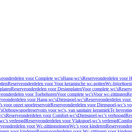
veonderdelen voor Complete wc's
Hang-wc's
Reserveonderdelen voor 
tten
Reserveonderdelen voor Voor keramische wc-potten
Wc-bijzettoest
platen
Reserveonderdelen voor Designplaten
Voor complete wc's
Reserv
veonderdelen voor Toebehoren
Voor complete wc's
Voor wc-zittingen
Re
rveonderdelen voor Hang-wc's
Diepspoel-wc's
Reserveonderdelen voor
s voor opzet spoelreservoir
Reserveonderdelen voor Diepspoel-wc’s voo
's
Opbouwspoelreservoirs voor wc's, van sanitaire keramiek
Te bevestig
c's
Reserveonderdelen voor Comfort-wc's
Diepspoel-wc’s verhoogd
Res
wc’s verlengd
Reserveonderdelen voor Vlakspoel-wc’s verlengd
Comfor
veonderdelen voor Wc-zittingsringen
Wc’s voor kinderen
Reserveonder
ingen voor kinderen
Reserveonderdelen voor Wc-zittingen voor kindere