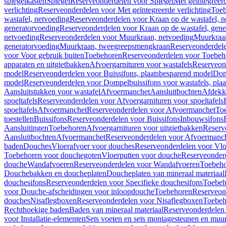
spiegelkasten
Spiegel
Reserveonderdelen voor Spiegel
Met geïntegreerd
verlichting
Reserveonderdelen voor Met geïntegreerde verlichting
Toeb
wastafel, netvoeding
Reserveonderdelen voor Kraan op de wastafel, n
generatorvoeding
Reserveonderdelen voor Kraan op de wastafel, gene
netvoeding
Reserveonderdelen voor Muurkraan, netvoeding
Muurkraan
generatorvoeding
Muurkraan, tweegreepsmengkraan
Reserveonderdel
voor Voor gebruik buiten
Toebehoren
Reserveonderdelen voor Toebeh
apparaten en uitgietbakken
Afvoergarnituren voor wastafels
Reserveond
model
Reserveonderdelen voor Buissifons, plaatsbesparend model
Dom
model
Reserveonderdelen voor Dompelbuissifons voor wastafels, pla
Aansluitstukken voor wastafel
Afvoermanchet
Aansluitbochten
Afdekk
spoeltafels
Reserveonderdelen voor Afvoergarnituren voor spoeltafels
spoeltafels
Afvoermanchet
Reserveonderdelen voor Afvoermanchet
To
toestellen
Buissifons
Reserveonderdelen voor Buissifons
Inbouwsifons
Aansluitingen
Toebehoren
Afvoergarnituren voor uitgietbakken
Reserv
Aansluitbochten
Afvoermanchet
Reserveonderdelen voor Afvoermanc
baden
Douches
Vloerafvoer voor douches
Reserveonderdelen voor Vlo
Toebehoren voor douchegoten
Vloerputten voor douche
Reserveonder
douche
Wandafvoeren
Reserveonderdelen voor Wandafvoeren
Toebeho
Douchebakken en doucheplaten
Doucheplaten van mineraal materiaal
douchesifons
Reserveonderdelen voor Specifieke douchesifons
Toebeh
voor Douche-afscheidingen voor inloopdouche
Toebehoren
Reserveon
douches
Nisaflegboxen
Reserveonderdelen voor Nisaflegboxen
Toebeh
Rechthoekige baden
Baden van mineraal materiaal
Reserveonderdelen 
voor Installatie-elementen
Sets voeten en sets montagesteunen en muu