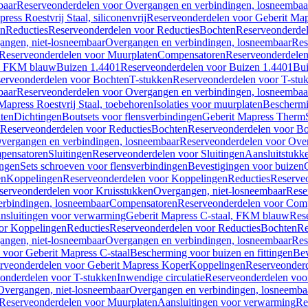
baar
Reserveonderdelen voor Overgangen en verbindingen, losneembaa
ress Roestvrij Staal, siliconenvrij
Reserveonderdelen voor Geberit Mapre
en
Reducties
Reserveonderdelen voor Reducties
Bochten
Reserveonderde
angen, niet-losneembaar
Overgangen en verbindingen, losneembaar
Res
Reserveonderdelen voor Muurplaten
Compensatoren
Reserveonderdele
al, FKM blauw
Buizen 1.4401
Reserveonderdelen voor Buizen 1.4401
Bui
erveonderdelen voor Bochten
T-stukken
Reserveonderdelen voor T-stu
baar
Reserveonderdelen voor Overgangen en verbindingen, losneembaa
apress Roestvrij Staal, toebehoren
Isolaties voor muurplaten
Beschermin
ten
Dichtingen
Boutsets voor flensverbindingen
Geberit Mapress Therm
Reserveonderdelen voor Reducties
Bochten
Reserveonderdelen voor B
vergangen en verbindingen, losneembaar
Reserveonderdelen voor Over
pensatoren
Sluitingen
Reserveonderdelen voor Sluitingen
Aansluitstukk
ingen
Sets schroeven voor flensverbindingen
Bevestigingen voor buizen
en
Koppelingen
Reserveonderdelen voor Koppelingen
Reducties
Reserveo
serveonderdelen voor Kruisstukken
Overgangen, niet-losneembaar
Rese
rbindingen, losneembaar
Compensatoren
Reserveonderdelen voor Com
nsluitingen voor verwarming
Geberit Mapress C-staal, FKM blauw
Res
or Koppelingen
Reducties
Reserveonderdelen voor Reducties
Bochten
Re
angen, niet-losneembaar
Overgangen en verbindingen, losneembaar
Res
voor Geberit Mapress C-staal
Bescherming voor buizen en fittingen
Bev
rveonderdelen voor Geberit Mapress Koper
Koppelingen
Reserveonder
onderdelen voor T-stukken
Inwendige circulatie
Reserveonderdelen voor
Overgangen, niet-losneembaar
Overgangen en verbindingen, losneemba
Reserveonderdelen voor Muurplaten
Aansluitingen voor verwarming
Re