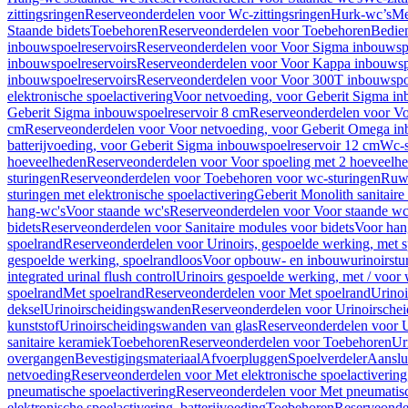
zittingsringen
Reserveonderdelen voor Wc-zittingsringen
Hurk-wc’s
Me
Staande bidets
Toebehoren
Reserveonderdelen voor Toebehoren
Bedien
inbouwspoelreservoirs
Reserveonderdelen voor Voor Sigma inbouwspo
inbouwspoelreservoirs
Reserveonderdelen voor Voor Kappa inbouwspo
inbouwspoelreservoirs
Reserveonderdelen voor Voor 300T inbouwspoe
elektronische spoelactivering
Voor netvoeding, voor Geberit Sigma in
Geberit Sigma inbouwspoelreservoir 8 cm
Reserveonderdelen voor Vo
cm
Reserveonderdelen voor Voor netvoeding, voor Geberit Omega in
batterijvoeding, voor Geberit Sigma inbouwspoelreservoir 12 cm
Wc-s
hoeveelheden
Reserveonderdelen voor Voor spoeling met 2 hoeveelh
sturingen
Reserveonderdelen voor Toebehoren voor wc-sturingen
Ruw
sturingen met elektronische spoelactivering
Geberit Monolith sanitair
hang-wc's
Voor staande wc's
Reserveonderdelen voor Voor staande wc
bidets
Reserveonderdelen voor Sanitaire modules voor bidets
Voor hang
spoelrand
Reserveonderdelen voor Urinoirs, gespoelde werking, met 
gespoelde werking, spoelrandloos
Voor opbouw- en inbouwurinoirstu
integrated urinal flush control
Urinoirs gespoelde werking, met / voor
spoelrand
Met spoelrand
Reserveonderdelen voor Met spoelrand
Urinoi
deksel
Urinoirscheidingswanden
Reserveonderdelen voor Urinoirsche
kunststof
Urinoirscheidingswanden van glas
Reserveonderdelen voor U
sanitaire keramiek
Toebehoren
Reserveonderdelen voor Toebehoren
Ur
overgangen
Bevestigingsmateriaal
Afvoerpluggen
Spoelverdeler
Aanslui
netvoeding
Reserveonderdelen voor Met elektronische spoelactivering
pneumatische spoelactivering
Reserveonderdelen voor Met pneumatisc
elektronische spoelactivering, batterijvoeding
Toebehoren
Reserveonde