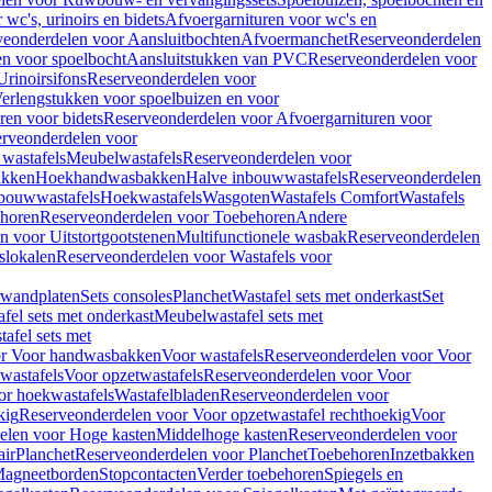
wc's, urinoirs en bidets
Afvoergarnituren voor wc's en
veonderdelen voor Aansluitbochten
Afvoermanchet
Reserveonderdelen
n voor spoelbocht
Aansluitstukken van PVC
Reserveonderdelen voor
Urinoirsifons
Reserveonderdelen voor
erlengstukken voor spoelbuizen en voor
ren voor bidets
Reserveonderdelen voor Afvoergarnituren voor
rveonderdelen voor
wastafels
Meubelwastafels
Reserveonderdelen voor
akken
Hoekhandwasbakken
Halve inbouwwastafels
Reserveonderdelen
bouwwastafels
Hoekwastafels
Wasgoten
Wastafels Comfort
Wastafels
horen
Reserveonderdelen voor Toebehoren
Andere
n voor Uitstortgootstenen
Multifunctionele wasbak
Reserveonderdelen
slokalen
Reserveonderdelen voor Wastafels voor
rwandplaten
Sets consoles
Planchet
Wastafel sets met onderkast
Set
fel sets met onderkast
Meubelwastafel sets met
afel sets met
or Voor handwasbakken
Voor wastafels
Reserveonderdelen voor Voor
wastafels
Voor opzetwastafels
Reserveonderdelen voor Voor
or hoekwastafels
Wastafelbladen
Reserveonderdelen voor
kig
Reserveonderdelen voor Voor opzetwastafel rechthoekig
Voor
elen voor Hoge kasten
Middelhoge kasten
Reserveonderdelen voor
ir
Planchet
Reserveonderdelen voor Planchet
Toebehoren
Inzetbakken
agneetborden
Stopcontacten
Verder toebehoren
Spiegels en