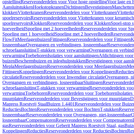
opstelling
Reserveonderdelen voor Voor hoge opstelling
Voor lage en h
Aansluitstukken
Hoekstopkranen
Dichtingen
Bevestigingen
Manchetten
klokken
Vlotterkranen
Reserveonderdelen voor Vlotterkranen
Vlotterk
spoelreservoirs
Reserveonderdelen voor Vlotterkranen voor keramische
spoelreservoirs
Klokken
Reserveonderdelen voor Klokken
Spoel-stop 
hoeveelheid
Spoeling met 2 hoeveelheden
Reserveonderdelen voor Sp
Spoeling met 1 hoeveelheid
Spoeling met 2 hoeveelheden
Reserveonde
FlowFit
Meerlagenbuizen
Fittingen
Reserveonderdelen voor Fittingen
K
losneembaar
Overgangen en verbindingen, losneembaar
Reserveonderd
schroefaansluiting
T-stukken voor verwarming
Overgangen en verbind
verwarming
Toebehoren
Isolaties voor aansluitingen
Afdichtingen voor 
buizen
Beschermbuizen en inleghulpstukken
Bevestigingen voor aansl
Mepla
Meerlagenbuizen
Reserveonderdelen voor Meerlagenbuizen
Mee
Fittingen
Koppelingen
Reserveonderdelen voor Koppelingen
Reducties
circulatie
Reserveonderdelen voor Inwendige circulatie
Overgangen, ni
Overgangen en verbindingen, losneembaar
Sluitingen
Reserveonderdel
schroefaansluiting
T-stukken voor verwarming
Reserveonderdelen voo
verwarming
Toebehoren
Reserveonderdelen voor Toebehoren
Isolatie
muurplaten
Reserveonderdelen voor Bevestigingen voor muurplaten
D
Mapress Roestvrij Staal
Buizen 1.4401
Reserveonderdelen voor Buize
Reducties
Bochten
Reserveonderdelen voor Bochten
T-stukken
Reserve
losneembaar
Reserveonderdelen voor Overgangen, niet-losneembaar
O
losneembaar
Compensatoren
Reserveonderdelen voor Compensatoren
gas
Reserveonderdelen voor Geberit Mapress Roestvrij Staal, gas
Buiz
Koppelingen
Reducties
Reserveonderdelen voor Reducties
Bochten
Res