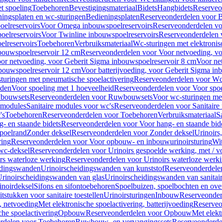
t spoeling
Toebehoren
Bevestigingsmateriaal
Bidets
Hangbidets
Reserveo
ingsplaten en wc-sturingen
Bedieningsplaten
Reserveonderdelen voor B
elreservoirs
Voor Omega inbouwspoelreservoirs
Reserveonderdelen vo
elreservoirs
Voor Twinline inbouwspoelreservoirs
Reserveonderdelen 
lreservoirs
Toebehoren
Verbruiksmateriaal
Wc-sturingen met elektronis
bouwspoelreservoir 12 cm
Reserveonderdelen voor Voor netvoeding, vo
or netvoeding, voor Geberit Sigma inbouwspoelreservoir 8 cm
Voor ne
bouwspoelreservoir 12 cm
Voor batterijvoeding, voor Geberit Sigma in
turingen met pneumatische spoelactivering
Reserveonderdelen voor Wc-
eden
Voor spoeling met 1 hoeveelheid
Reserveonderdelen voor Voor spoe
bouwsets
Reserveonderdelen voor Ruwbouwsets
Voor wc-sturingen met
e modules
Sanitaire modules voor wc's
Reserveonderdelen voor Sanitaire
's
Toebehoren
Reserveonderdelen voor Toebehoren
Verbruiksmateriaal
S
- en staande bidets
Reserveonderdelen voor Voor hang- en staande bid
spoelrand
Zonder deksel
Reserveonderdelen voor Zonder deksel
Urinoirs
ring
Reserveonderdelen voor Voor opbouw- en inbouwurinoirsturing
Wit
 wc-deksel
Reserveonderdelen voor Urinoirs gespoelde werking, met / v
rs waterloze werking
Reserveonderdelen voor Urinoirs waterloze werk
idingswanden
Urinoirscheidingswanden van kunststof
Reserveonderdele
rinoirscheidingswanden van glas
Urinoirscheidingswanden van sanitai
inoirdeksel
Sifons en sifontoebehoren
Spoelbuizen, spoelbochten en ov
tstukken voor sanitaire toestellen
Urinoirsturingen
Inbouw
Reserveonder
, netvoeding
Met elektronische spoelactivering, batterijvoeding
Reserveo
he spoelactivering
Opbouw
Reserveonderdelen voor Opbouw
Met elekt
rdelen voor Toebehoren
Ruwbouw- en vervangingssets
Reserveonderde