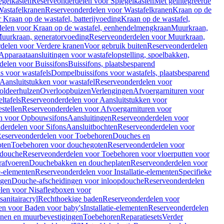
egelkasten
Reserveonderdelen voor Spiegelkasten
Met geïntegreerde
astafelkranen
Reserveonderdelen voor Wastafelkranen
Kraan op de
Kraan op de wastafel, batterijvoeding
Kraan op de wastafel,
elen voor Kraan op de wastafel, eenhendelmengkraan
Muurkraan,
uurkraan, generatorvoeding
Reserveonderdelen voor Muurkraan,
delen voor Verdere kranen
Voor gebruik buiten
Reserveonderdelen
Apparaataansluitingen voor wastafelopstelling, spoelbakken,
delen voor Buissifons
Buissifons, plaatsbesparend
s voor wastafels
Dompelbuissifons voor wastafels, plaatsbesparend
Aansluitstukken voor wastafel
Reserveonderdelen voor
oldeerhulzen
Overloopbuizen
Verlengingen
Afvoergarnituren voor
ltafels
Reserveonderdelen voor Aansluitstukken voor
stellen
Reserveonderdelen voor Afvoergarnituren voor
n voor Opbouwsifons
Aansluitingen
Reserveonderdelen voor
derdelen voor Sifons
Aansluitbochten
Reserveonderdelen voor
eserveonderdelen voor Toebehoren
Douches en
oten
Toebehoren voor douchegoten
Reserveonderdelen voor
 douche
Reserveonderdelen voor Toebehoren voor vloerputten voor
rafvoeren
Douchebakken en doucheplaten
Reserveonderdelen voor
ie-elementen
Reserveonderdelen voor Installatie-elementen
Specifieke
ngen
Douche-afscheidingen voor inloopdouche
Reserveonderdelen
len voor Nisaflegboxen voor
anitairacryl
Rechthoekige baden
Reserveonderdelen voor
en voor Baden voor baby's
Installatie-elementen
Reserveonderdelen
unen en muurbevestigingen
Toebehoren
Reparatiesets
Verder