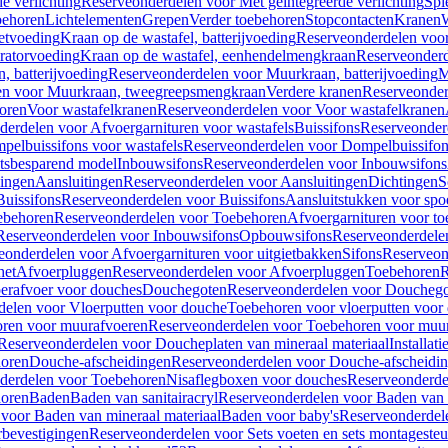
e verlichting
Reserveonderdelen voor Met geïntegreerde verlichting
Spi
ehoren
Lichtelementen
Grepen
Verder toebehoren
Stopcontacten
Kranen
W
etvoeding
Kraan op de wastafel, batterijvoeding
Reserveonderdelen voor 
ratorvoeding
Kraan op de wastafel, eenhendelmengkraan
Reserveonderd
, batterijvoeding
Reserveonderdelen voor Muurkraan, batterijvoeding
M
en voor Muurkraan, tweegreepsmengkraan
Verdere kranen
Reserveonder
oren
Voor wastafelkranen
Reserveonderdelen voor Voor wastafelkranen
erdelen voor Afvoergarnituren voor wastafels
Buissifons
Reserveonder
pelbuissifons voor wastafels
Reserveonderdelen voor Dompelbuissifon
atsbesparend model
Inbouwsifons
Reserveonderdelen voor Inbouwsifons
ingen
Aansluitingen
Reserveonderdelen voor Aansluitingen
Dichtingen
S
Buissifons
Reserveonderdelen voor Buissifons
Aansluitstukken voor spoe
ebehoren
Reserveonderdelen voor Toebehoren
Afvoergarnituren voor toe
Reserveonderdelen voor Inbouwsifons
Opbouwsifons
Reserveonderdele
eonderdelen voor Afvoergarnituren voor uitgietbakken
Sifons
Reserveon
het
Afvoerpluggen
Reserveonderdelen voor Afvoerpluggen
Toebehoren
R
erafvoer voor douches
Douchegoten
Reserveonderdelen voor Doucheg
delen voor Vloerputten voor douche
Toebehoren voor vloerputten voor
ren voor muurafvoeren
Reserveonderdelen voor Toebehoren voor muu
Reserveonderdelen voor Doucheplaten van mineraal materiaal
Installat
oren
Douche-afscheidingen
Reserveonderdelen voor Douche-afscheidi
derdelen voor Toebehoren
Nisaflegboxen voor douches
Reserveonderde
oren
Baden
Baden van sanitairacryl
Reserveonderdelen voor Baden van s
voor Baden van mineraal materiaal
Baden voor baby's
Reserveonderdel
rbevestigingen
Reserveonderdelen voor Sets voeten en sets montageste