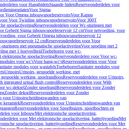
nderdelen voor Hangbidets
Staande bidets
Reserveonderdelen voor
edieningsplaten
Voor Sigma
or Voor Omega inbouwspoelreservoirs
Voor Kappa
voor Voor Twinline inbouwspoelreservoirs
Voor 300T
che spoelactivering
Reserveonderdelen voor Wc-sturingen met
or Geberit Sigma inbouwspoelreservoir 12 cm
Voor netvoeding, voor
tvoeding, voor Geberit Omega inbouwspoelreservoir 12
bouwspoelreservoir 12 cm
Reserveonderdelen voor Voor
sturingen met pneumatische spoelactivering
Voor spoeling met 2
ling met 1 hoeveelheid
Toebehoren voor wc-
 elektronische spoelactivering
Reserveonderdelen voor Voor wc-
 modules voor wc's
Voor hang-wc's
Reserveonderdelen voor Voor
anitaire modules voor wastafels
Toebehoren
Sanitaire modules voor
ets
Urinoirs
Urinoirs, gespoelde werking, met
, gespoelde werking, spoelrandloos
Reserveonderdelen voor Urinoirs,
h integrated urinal flush control
Reserveonderdelen voor With
oor wc-deksel
Zonder spoelrand
Reserveonderdelen voor Zonder
ing
Zonder deksel
Reserveonderdelen voor Zonder
n voor Urinoirscheidingswanden van
re keramiek
Reserveonderdelen voor Urinoirscheidingswanden van
ergangen
Reserveonderdelen voor Spoelbuizen, spoelbochten en
delen voor Inbouw
Met elektronische spoelactivering,
nderdelen voor Met elektronische spoelactivering, batterijvoeding
Met
ronische spoelactivering, batterijvoeding
Reserveonderdelen voor Met
len voor Ruwbouw- en vervangingssets
Spoelbuizen, spoelbochten en