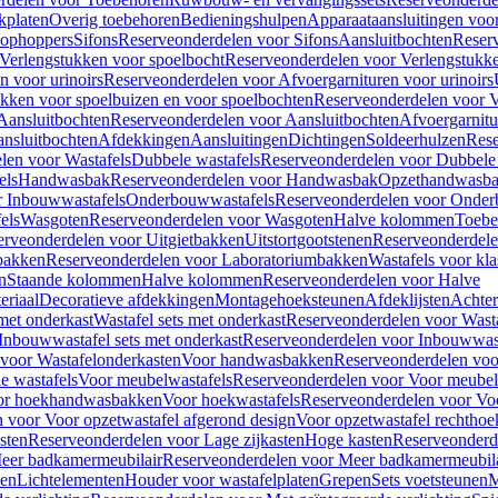
kplaten
Overig toebehoren
Bedieningshulpen
Apparaataansluitingen voor 
lophoppers
Sifons
Reserveonderdelen voor Sifons
Aansluitbochten
Reser
Verlengstukken voor spoelbocht
Reserveonderdelen voor Verlengstukke
n voor urinoirs
Reserveonderdelen voor Afvoergarnituren voor urinoirs
ukken voor spoelbuizen en voor spoelbochten
Reserveonderdelen voor V
Aansluitbochten
Reserveonderdelen voor Aansluitbochten
Afvoergarnitu
nsluitbochten
Afdekkingen
Aansluitingen
Dichtingen
Soldeerhulzen
Rese
len voor Wastafels
Dubbele wastafels
Reserveonderdelen voor Dubbele 
els
Handwasbak
Reserveonderdelen voor Handwasbak
Opzethandwasb
r Inbouwwastafels
Onderbouwwastafels
Reserveonderdelen voor Onder
els
Wasgoten
Reserveonderdelen voor Wasgoten
Halve kolommen
Toebe
erveonderdelen voor Uitgietbakken
Uitstortgootstenen
Reserveonderdele
bakken
Reserveonderdelen voor Laboratoriumbakken
Wastafels voor kla
n
Staande kolommen
Halve kolommen
Reserveonderdelen voor Halve
eriaal
Decoratieve afdekkingen
Montagehoeksteunen
Afdeklijsten
Achte
met onderkast
Wastafel sets met onderkast
Reserveonderdelen voor Wasta
Inbouwwastafel sets met onderkast
Reserveonderdelen voor Inbouwwast
voor Wastafelonderkasten
Voor handwasbakken
Reserveonderdelen vo
e wastafels
Voor meubelwastafels
Reserveonderdelen voor Voor meubel
oor hoekhandwasbakken
Voor hoekwastafels
Reserveonderdelen voor Vo
 voor Voor opzetwastafel afgerond design
Voor opzetwastafel rechthoe
sten
Reserveonderdelen voor Lage zijkasten
Hoge kasten
Reserveonderd
eer badkamermeubilair
Reserveonderdelen voor Meer badkamermeubila
ken
Lichtelementen
Houder voor wastafelplaten
Grepen
Sets voetsteunen
M