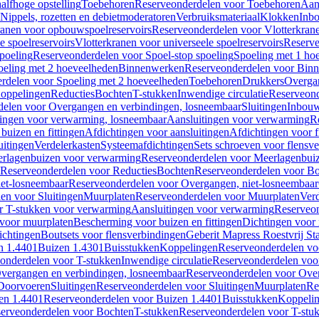
alfhoge opstelling
Toebehoren
Reserveonderdelen voor Toebehoren
Aan
Nippels, rozetten en debietmoderatoren
Verbruiksmateriaal
Klokken
Inbo
ranen voor opbouwspoelreservoirs
Reserveonderdelen voor Vlotterkran
 spoelreservoirs
Vlotterkranen voor universeele spoelreservoirs
Reserve
spoeling
Reserveonderdelen voor Spoel-stop spoeling
Spoeling met 1 ho
oeling met 2 hoeveelheden
Binnenwerken
Reserveonderdelen voor Bin
rdelen voor Spoeling met 2 hoeveelheden
Toebehoren
Drukkers
Overga
oppelingen
Reducties
Bochten
T-stukken
Inwendige circulatie
Reserveond
elen voor Overgangen en verbindingen, losneembaar
Sluitingen
Inbou
ingen voor verwarming, losneembaar
Aansluitingen voor verwarming
R
buizen en fittingen
Afdichtingen voor aansluitingen
Afdichtingen voor f
uitingen
Verdelerkasten
Systeemafdichtingen
Sets schroeven voor flensv
rlagenbuizen voor verwarming
Reserveonderdelen voor Meerlagenbui
Reserveonderdelen voor Reducties
Bochten
Reserveonderdelen voor B
et-losneembaar
Reserveonderdelen voor Overgangen, niet-losneembaar
en voor Sluitingen
Muurplaten
Reserveonderdelen voor Muurplaten
Verd
r T-stukken voor verwarming
Aansluitingen voor verwarming
Reserveon
s voor muurplaten
Bescherming voor buizen en fittingen
Dichtingen voor
ichtingen
Boutsets voor flensverbindingen
Geberit Mapress Roestvrij St
n 1.4401
Buizen 1.4301
Buisstukken
Koppelingen
Reserveonderdelen vo
onderdelen voor T-stukken
Inwendige circulatie
Reserveonderdelen voor
vergangen en verbindingen, losneembaar
Reserveonderdelen voor Over
Doorvoeren
Sluitingen
Reserveonderdelen voor Sluitingen
Muurplaten
Re
en 1.4401
Reserveonderdelen voor Buizen 1.4401
Buisstukken
Koppeli
erveonderdelen voor Bochten
T-stukken
Reserveonderdelen voor T-stu