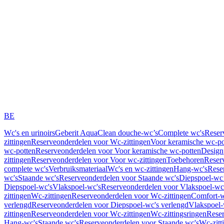
BE
Wc's en urinoirs
Geberit AquaClean douche-wc’s
Complete wc's
Reser
zittingen
Reserveonderdelen voor Wc-zittingen
Voor keramische wc-po
wc-potten
Reserveonderdelen voor Voor keramische wc-potten
Design
zittingen
Reserveonderdelen voor Voor wc-zittingen
Toebehoren
Reser
complete wc's
Verbruiksmateriaal
Wc's en wc-zittingen
Hang-wc's
Rese
wc's
Staande wc's
Reserveonderdelen voor Staande wc's
Diepspoel-wc’
Diepspoel-wc's
Vlakspoel-wc's
Reserveonderdelen voor Vlakspoel-wc
zittingen
Wc-zittingen
Reserveonderdelen voor Wc-zittingen
Comfort-w
verlengd
Reserveonderdelen voor Diepspoel-wc's verlengd
Vlakspoel-
zittingen
Reserveonderdelen voor Wc-zittingen
Wc-zittingsringen
Reser
Hang-wc's
Staande wc's
Reserveonderdelen voor Staande wc's
Wc-zitt