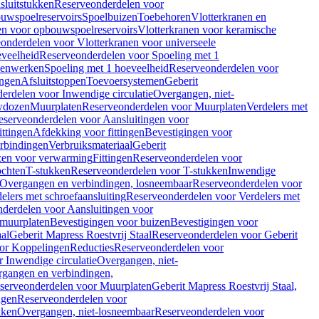
sluitstukken
Reserveonderdelen voor
uwspoelreservoirs
Spoelbuizen
Toebehoren
Vlotterkranen en
en voor opbouwspoelreservoirs
Vlotterkranen voor keramische
onderdelen voor Vlotterkranen voor universeele
eveelheid
Reserveonderdelen voor Spoeling met 1
nenwerken
Spoeling met 1 hoeveelheid
Reserveonderdelen voor
ngen
Afsluitstoppen
Toevoersystemen
Geberit
erdelen voor Inwendige circulatie
Overgangen, niet-
wdozen
Muurplaten
Reserveonderdelen voor Muurplaten
Verdelers met
eserveonderdelen voor Aansluitingen voor
ittingen
Afdekking voor fittingen
Bevestigingen voor
erbindingen
Verbruiksmateriaal
Geberit
zen voor verwarming
Fittingen
Reserveonderdelen voor
ochten
T-stukken
Reserveonderdelen voor T-stukken
Inwendige
Overgangen en verbindingen, losneembaar
Reserveonderdelen voor
elers met schroefaansluiting
Reserveonderdelen voor Verdelers met
derdelen voor Aansluitingen voor
 muurplaten
Bevestigingen voor buizen
Bevestigingen voor
aal
Geberit Mapress Roestvrij Staal
Reserveonderdelen voor Geberit
or Koppelingen
Reducties
Reserveonderdelen voor
 Inwendige circulatie
Overgangen, niet-
gangen en verbindingen,
serveonderdelen voor Muurplaten
Geberit Mapress Roestvrij Staal,
ngen
Reserveonderdelen voor
kken
Overgangen, niet-losneembaar
Reserveonderdelen voor