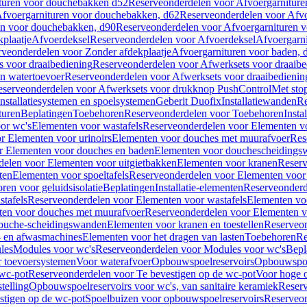
turen voor douchebakken d52
Reserveonderdelen voor Afvoergarnitur
fvoergarnituren voor douchebakken, d62
Reserveonderdelen voor Afvo
en voor douchebakken, d90
Reserveonderdelen voor Afvoergarnituren 
plaatje
Afvoerdeksel
Reserveonderdelen voor Afvoerdeksel
Afvoergarn
veonderdelen voor Zonder afdekplaatje
Afvoergarnituren voor baden, 
s voor draaibediening
Reserveonderdelen voor Afwerksets voor draaibe
en watertoevoer
Reserveonderdelen voor Afwerksets voor draaibedienin
serveonderdelen voor Afwerksets voor drukknop PushControl
Met sto
Installatiesystemen en spoelsystemen
Geberit Duofix
Installatiewanden
Re
turen
Beplatingen
Toebehoren
Reserveonderdelen voor Toebehoren
Insta
or wc's
Elementen voor wastafels
Reserveonderdelen voor Elementen vo
r Elementen voor urinoirs
Elementen voor douches met muurafvoer
Res
r Elementen voor douches en baden
Elementen voor douchescheidings
elen voor Elementen voor uitgietbakken
Elementen voor kranen
Reserv
ten
Elementen voor spoeltafels
Reserveonderdelen voor Elementen voor 
ren voor geluidsisolatie
Beplatingen
Installatie-elementen
Reserveonderde
tafels
Reserveonderdelen voor Elementen voor wastafels
Elementen voo
ten voor douches met muurafvoer
Reserveonderdelen voor Elementen v
douche-scheidingswanden
Elementen voor kranen en toestellen
Reserveon
- en afwasmachines
Elementen voor het dragen van lasten
Toebehoren
Re
les
Modules voor wc's
Reserveonderdelen voor Modules voor wc's
Bepl
 toevoersystemen
Voor waterafvoer
Opbouwspoelreservoirs
Opbouwspoel
 wc-pot
Reserveonderdelen voor Te bevestigen op de wc-pot
Voor hoge o
telling
Opbouwspoelreservoirs voor wc's, van sanitaire keramiek
Reserv
stigen op de wc-pot
Spoelbuizen voor opbouwspoelreservoirs
Reserveon