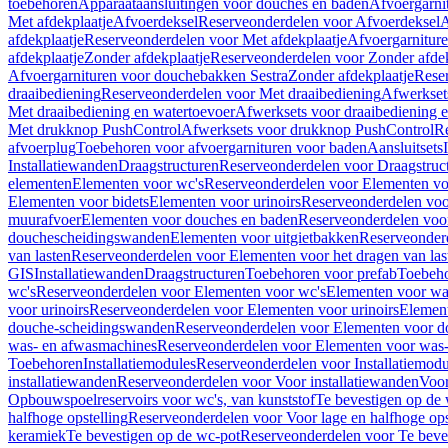
toebehoren
Apparaataansluitingen voor douches en baden
Afvoergarni
Met afdekplaatje
Afvoerdeksel
Reserveonderdelen voor Afvoerdeksel
A
afdekplaatje
Reserveonderdelen voor Met afdekplaatje
Afvoergarnitur
afdekplaatje
Zonder afdekplaatje
Reserveonderdelen voor Zonder afdek
Afvoergarnituren voor douchebakken Sestra
Zonder afdekplaatje
Reser
draaibediening
Reserveonderdelen voor Met draaibediening
Afwerkset
Met draaibediening en watertoevoer
Afwerksets voor draaibediening 
Met drukknop PushControl
Afwerksets voor drukknop PushControl
Re
afvoerplug
Toebehoren voor afvoergarnituren voor baden
Aansluitsets
Installatiewanden
Draagstructuren
Reserveonderdelen voor Draagstruc
elementen
Elementen voor wc's
Reserveonderdelen voor Elementen vo
Elementen voor bidets
Elementen voor urinoirs
Reserveonderdelen voo
muurafvoer
Elementen voor douches en baden
Reserveonderdelen voo
douchescheidingswanden
Elementen voor uitgietbakken
Reserveonderd
van lasten
Reserveonderdelen voor Elementen voor het dragen van las
GIS
Installatiewanden
Draagstructuren
Toebehoren voor prefab
Toebeho
wc's
Reserveonderdelen voor Elementen voor wc's
Elementen voor was
voor urinoirs
Reserveonderdelen voor Elementen voor urinoirs
Elemen
douche-scheidingswanden
Reserveonderdelen voor Elementen voor 
was- en afwasmachines
Reserveonderdelen voor Elementen voor was
Toebehoren
Installatiemodules
Reserveonderdelen voor Installatiemodu
installatiewanden
Reserveonderdelen voor Voor installatiewanden
Voor
Opbouwspoelreservoirs voor wc's, van kunststof
Te bevestigen op de
halfhoge opstelling
Reserveonderdelen voor Voor lage en halfhoge ops
keramiek
Te bevestigen op de wc-pot
Reserveonderdelen voor Te beve