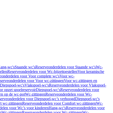
Hang-wc's
Staande wc's
Reserveonderdelen voor Staande wc's
Wc-
ellen
Reserveonderdelen voor Wc-bijzettoestellen
Voor keramische
eonderdelen voor Voor complete wc's
Voor wc-
serveonderdelen voor Voor wc-zittingen
Voor wc-zittingen en
 Diepspoel-wc's
Vlakspoel-wc's
Reserveonderdelen voor Vlakspoel-
r opzet spoelreservoir
Diepspoel-wc's
Reserveonderdelen voor
en op de wc-pot
Wc-zittingen
Reserveonderdelen voor Wc-
erveonderdelen voor Diepspoel-wc’s verhoogd
Diepspoel-wc's
t wc-zittingen
Reserveonderdelen voor Comfort wc-zittingen
Wc-
delen voor Wc’s voor kinderen
Hang-wc's
Reserveonderdelen voor
n
Wc-zittingen
Reserveonderdelen voor Wc-zittingen
Wc-