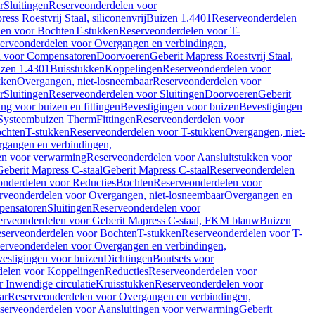
r
Sluitingen
Reserveonderdelen voor
ss Roestvrij Staal, siliconenvrij
Buizen 1.4401
Reserveonderdelen
len voor Bochten
T-stukken
Reserveonderdelen voor T-
erveonderdelen voor Overgangen en verbindingen,
n voor Compensatoren
Doorvoeren
Geberit Mapress Roestvrij Staal,
zen 1.4301
Buisstukken
Koppelingen
Reserveonderdelen voor
kken
Overgangen, niet-losneembaar
Reserveonderdelen voor
r
Sluitingen
Reserveonderdelen voor Sluitingen
Doorvoeren
Geberit
g voor buizen en fittingen
Bevestigingen voor buizen
Bevestigingen
Systeembuizen Therm
Fittingen
Reserveonderdelen voor
ochten
T-stukken
Reserveonderdelen voor T-stukken
Overgangen, niet-
gangen en verbindingen,
en voor verwarming
Reserveonderdelen voor Aansluitstukken voor
Geberit Mapress C-staal
Geberit Mapress C-staal
Reserveonderdelen
nderdelen voor Reducties
Bochten
Reserveonderdelen voor
rveonderdelen voor Overgangen, niet-losneembaar
Overgangen en
pensatoren
Sluitingen
Reserveonderdelen voor
erveonderdelen voor Geberit Mapress C-staal, FKM blauw
Buizen
serveonderdelen voor Bochten
T-stukken
Reserveonderdelen voor T-
erveonderdelen voor Overgangen en verbindingen,
estigingen voor buizen
Dichtingen
Boutsets voor
delen voor Koppelingen
Reducties
Reserveonderdelen voor
 Inwendige circulatie
Kruisstukken
Reserveonderdelen voor
ar
Reserveonderdelen voor Overgangen en verbindingen,
serveonderdelen voor Aansluitingen voor verwarming
Geberit