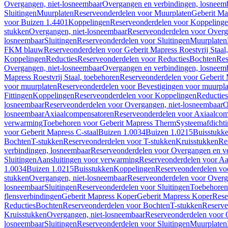
Overgangen, niet-losneembaar
Overgangen en verbindingen, losneem
Sluitingen
Muurplaten
Reserveonderdelen voor Muurplaten
Geberit Map
voor Buizen 1.4401
Koppelingen
Reserveonderdelen voor Koppeling
stukken
Overgangen, niet-losneembaar
Reserveonderdelen voor Overg
losneembaar
Sluitingen
Reserveonderdelen voor Sluitingen
Muurplaten
FKM blauw
Reserveonderdelen voor Geberit Mapress Roestvrij Sta
Koppelingen
Reducties
Reserveonderdelen voor Reducties
Bochten
Res
Overgangen, niet-losneembaar
Overgangen en verbindingen, losneem
Mapress Roestvrij Staal, toebehoren
Reserveonderdelen voor Geberit M
voor muurplaten
Reserveonderdelen voor Bevestigingen voor muurpla
Fittingen
Koppelingen
Reserveonderdelen voor Koppelingen
Reducties
losneembaar
Reserveonderdelen voor Overgangen, niet-losneembaar
O
losneembaar
Axiaalcompensatoren
Reserveonderdelen voor Axiaalcom
verwarming
Toebehoren voor Geberit Mapress Therm
Systeemafdicht
voor Geberit Mapress C-staal
Buizen 1.0034
Buizen 1.0215
Buisstukk
Bochten
T-stukken
Reserveonderdelen voor T-stukken
Kruisstukken
Re
verbindingen, losneembaar
Reserveonderdelen voor Overgangen en ve
Sluitingen
Aansluitingen voor verwarming
Reserveonderdelen voor Aa
1.0034
Buizen 1.0215
Buisstukken
Koppelingen
Reserveonderdelen vo
stukken
Overgangen, niet-losneembaar
Reserveonderdelen voor Overg
losneembaar
Sluitingen
Reserveonderdelen voor Sluitingen
Toebehoren 
flensverbindingen
Geberit Mapress Koper
Geberit Mapress Koper
Rese
Reducties
Bochten
Reserveonderdelen voor Bochten
T-stukken
Reserve
Kruisstukken
Overgangen, niet-losneembaar
Reserveonderdelen voor 
losneembaar
Sluitingen
Reserveonderdelen voor Sluitingen
Muurplaten