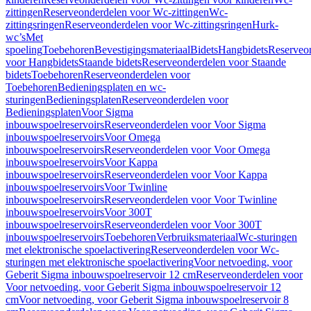
zittingen
Reserveonderdelen voor Wc-zittingen
Wc-
zittingsringen
Reserveonderdelen voor Wc-zittingsringen
Hurk-
wc’s
Met
spoeling
Toebehoren
Bevestigingsmateriaal
Bidets
Hangbidets
Reserveo
voor Hangbidets
Staande bidets
Reserveonderdelen voor Staande
bidets
Toebehoren
Reserveonderdelen voor
Toebehoren
Bedieningsplaten en wc-
sturingen
Bedieningsplaten
Reserveonderdelen voor
Bedieningsplaten
Voor Sigma
inbouwspoelreservoirs
Reserveonderdelen voor Voor Sigma
inbouwspoelreservoirs
Voor Omega
inbouwspoelreservoirs
Reserveonderdelen voor Voor Omega
inbouwspoelreservoirs
Voor Kappa
inbouwspoelreservoirs
Reserveonderdelen voor Voor Kappa
inbouwspoelreservoirs
Voor Twinline
inbouwspoelreservoirs
Reserveonderdelen voor Voor Twinline
inbouwspoelreservoirs
Voor 300T
inbouwspoelreservoirs
Reserveonderdelen voor Voor 300T
inbouwspoelreservoirs
Toebehoren
Verbruiksmateriaal
Wc-sturingen
met elektronische spoelactivering
Reserveonderdelen voor Wc-
sturingen met elektronische spoelactivering
Voor netvoeding, voor
Geberit Sigma inbouwspoelreservoir 12 cm
Reserveonderdelen voor
Voor netvoeding, voor Geberit Sigma inbouwspoelreservoir 12
cm
Voor netvoeding, voor Geberit Sigma inbouwspoelreservoir 8