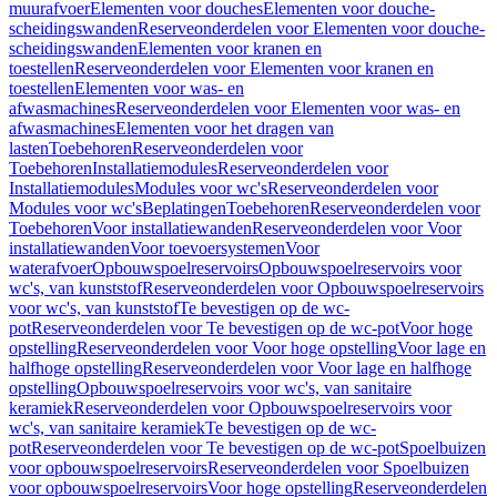
muurafvoer
Elementen voor douches
Elementen voor douche-
scheidingswanden
Reserveonderdelen voor Elementen voor douche-
scheidingswanden
Elementen voor kranen en
toestellen
Reserveonderdelen voor Elementen voor kranen en
toestellen
Elementen voor was- en
afwasmachines
Reserveonderdelen voor Elementen voor was- en
afwasmachines
Elementen voor het dragen van
lasten
Toebehoren
Reserveonderdelen voor
Toebehoren
Installatiemodules
Reserveonderdelen voor
Installatiemodules
Modules voor wc's
Reserveonderdelen voor
Modules voor wc's
Beplatingen
Toebehoren
Reserveonderdelen voor
Toebehoren
Voor installatiewanden
Reserveonderdelen voor Voor
installatiewanden
Voor toevoersystemen
Voor
waterafvoer
Opbouwspoelreservoirs
Opbouwspoelreservoirs voor
wc's, van kunststof
Reserveonderdelen voor Opbouwspoelreservoirs
voor wc's, van kunststof
Te bevestigen op de wc-
pot
Reserveonderdelen voor Te bevestigen op de wc-pot
Voor hoge
opstelling
Reserveonderdelen voor Voor hoge opstelling
Voor lage en
halfhoge opstelling
Reserveonderdelen voor Voor lage en halfhoge
opstelling
Opbouwspoelreservoirs voor wc's, van sanitaire
keramiek
Reserveonderdelen voor Opbouwspoelreservoirs voor
wc's, van sanitaire keramiek
Te bevestigen op de wc-
pot
Reserveonderdelen voor Te bevestigen op de wc-pot
Spoelbuizen
voor opbouwspoelreservoirs
Reserveonderdelen voor Spoelbuizen
voor opbouwspoelreservoirs
Voor hoge opstelling
Reserveonderdelen