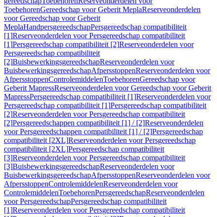
gereedschap
Toebehoren
Reserveonderdelen voor
Toebehoren
Gereedschap voor Geberit Mepla
Reserveonderdelen
voor Gereedschap voor Geberit
Mepla
Handpersgereedschap
Persgereedschap compatibiliteit
[1]
Reserveonderdelen voor Persgereedschap compatibiliteit
[1]
Persgereedschap compatibiliteit [2]
Reserveonderdelen voor
Persgereedschap compatibiliteit
[2]
Buisbewerkingsgereedschap
Reserveonderdelen voor
Buisbewerkingsgereedschap
Afpersstoppen
Reserveonderdelen voor
Afpersstoppen
Controlemiddelen
Toebehoren
Gereedschap voor
Geberit Mapress
Reserveonderdelen voor Gereedschap voor Geberit
Mapress
Persgereedschap compatibiliteit [1]
Reserveonderdelen voor
Persgereedschap compatibiliteit [1]
Persgereedschap compatibiliteit
[2]
Reserveonderdelen voor Persgereedschap compatibiliteit
[2]
Persgereedschappen compatibiliteit [1] / [2]
Reserveonderdelen
voor Persgereedschappen compatibiliteit [1] / [2]
Persgereedschap
compatibiliteit [2XL]
Reserveonderdelen voor Persgereedschap
compatibiliteit [2XL]
Persgereedschap compatibiliteit
[3]
Reserveonderdelen voor Persgereedschap compatibiliteit
[3]
Buisbewerkingsgereedschap
Reserveonderdelen voor
Buisbewerkingsgereedschap
Afpersstoppen
Reserveonderdelen voor
Afpersstoppen
Controlemiddelen
Reserveonderdelen voor
Controlemiddelen
Toebehoren
Persgereedschap
Reserveonderdelen
voor Persgereedschap
Persgereedschap compatibiliteit
[1]
Reserveonderdelen voor Persgereedschap compatibiliteit