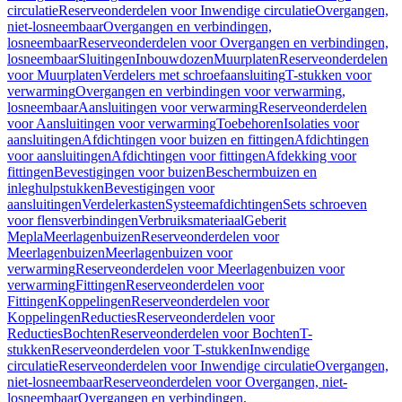
circulatie
Reserveonderdelen voor Inwendige circulatie
Overgangen,
niet-losneembaar
Overgangen en verbindingen,
losneembaar
Reserveonderdelen voor Overgangen en verbindingen,
losneembaar
Sluitingen
Inbouwdozen
Muurplaten
Reserveonderdelen
voor Muurplaten
Verdelers met schroefaansluiting
T-stukken voor
verwarming
Overgangen en verbindingen voor verwarming,
losneembaar
Aansluitingen voor verwarming
Reserveonderdelen
voor Aansluitingen voor verwarming
Toebehoren
Isolaties voor
aansluitingen
Afdichtingen voor buizen en fittingen
Afdichtingen
voor aansluitingen
Afdichtingen voor fittingen
Afdekking voor
fittingen
Bevestigingen voor buizen
Beschermbuizen en
inleghulpstukken
Bevestigingen voor
aansluitingen
Verdelerkasten
Systeemafdichtingen
Sets schroeven
voor flensverbindingen
Verbruiksmateriaal
Geberit
Mepla
Meerlagenbuizen
Reserveonderdelen voor
Meerlagenbuizen
Meerlagenbuizen voor
verwarming
Reserveonderdelen voor Meerlagenbuizen voor
verwarming
Fittingen
Reserveonderdelen voor
Fittingen
Koppelingen
Reserveonderdelen voor
Koppelingen
Reducties
Reserveonderdelen voor
Reducties
Bochten
Reserveonderdelen voor Bochten
T-
stukken
Reserveonderdelen voor T-stukken
Inwendige
circulatie
Reserveonderdelen voor Inwendige circulatie
Overgangen,
niet-losneembaar
Reserveonderdelen voor Overgangen, niet-
losneembaar
Overgangen en verbindingen,