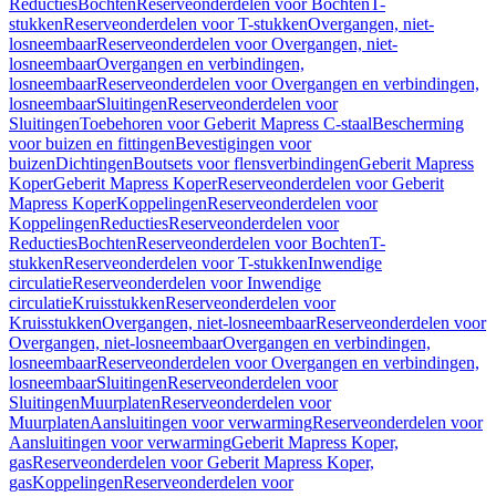
Reducties
Bochten
Reserveonderdelen voor Bochten
T-
stukken
Reserveonderdelen voor T-stukken
Overgangen, niet-
losneembaar
Reserveonderdelen voor Overgangen, niet-
losneembaar
Overgangen en verbindingen,
losneembaar
Reserveonderdelen voor Overgangen en verbindingen,
losneembaar
Sluitingen
Reserveonderdelen voor
Sluitingen
Toebehoren voor Geberit Mapress C-staal
Bescherming
voor buizen en fittingen
Bevestigingen voor
buizen
Dichtingen
Boutsets voor flensverbindingen
Geberit Mapress
Koper
Geberit Mapress Koper
Reserveonderdelen voor Geberit
Mapress Koper
Koppelingen
Reserveonderdelen voor
Koppelingen
Reducties
Reserveonderdelen voor
Reducties
Bochten
Reserveonderdelen voor Bochten
T-
stukken
Reserveonderdelen voor T-stukken
Inwendige
circulatie
Reserveonderdelen voor Inwendige
circulatie
Kruisstukken
Reserveonderdelen voor
Kruisstukken
Overgangen, niet-losneembaar
Reserveonderdelen voor
Overgangen, niet-losneembaar
Overgangen en verbindingen,
losneembaar
Reserveonderdelen voor Overgangen en verbindingen,
losneembaar
Sluitingen
Reserveonderdelen voor
Sluitingen
Muurplaten
Reserveonderdelen voor
Muurplaten
Aansluitingen voor verwarming
Reserveonderdelen voor
Aansluitingen voor verwarming
Geberit Mapress Koper,
gas
Reserveonderdelen voor Geberit Mapress Koper,
gas
Koppelingen
Reserveonderdelen voor