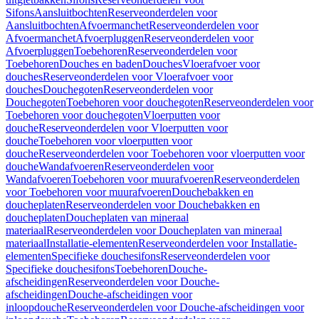
Sifons
Aansluitbochten
Reserveonderdelen voor
Aansluitbochten
Afvoermanchet
Reserveonderdelen voor
Afvoermanchet
Afvoerpluggen
Reserveonderdelen voor
Afvoerpluggen
Toebehoren
Reserveonderdelen voor
Toebehoren
Douches en baden
Douches
Vloerafvoer voor
douches
Reserveonderdelen voor Vloerafvoer voor
douches
Douchegoten
Reserveonderdelen voor
Douchegoten
Toebehoren voor douchegoten
Reserveonderdelen voor
Toebehoren voor douchegoten
Vloerputten voor
douche
Reserveonderdelen voor Vloerputten voor
douche
Toebehoren voor vloerputten voor
douche
Reserveonderdelen voor Toebehoren voor vloerputten voor
douche
Wandafvoeren
Reserveonderdelen voor
Wandafvoeren
Toebehoren voor muurafvoeren
Reserveonderdelen
voor Toebehoren voor muurafvoeren
Douchebakken en
doucheplaten
Reserveonderdelen voor Douchebakken en
doucheplaten
Doucheplaten van mineraal
materiaal
Reserveonderdelen voor Doucheplaten van mineraal
materiaal
Installatie-elementen
Reserveonderdelen voor Installatie-
elementen
Specifieke douchesifons
Reserveonderdelen voor
Specifieke douchesifons
Toebehoren
Douche-
afscheidingen
Reserveonderdelen voor Douche-
afscheidingen
Douche-afscheidingen voor
inloopdouche
Reserveonderdelen voor Douche-afscheidingen voor