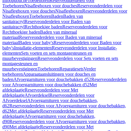
inloopdouche
Toebehoren
Reserveonderdelen voor
Toebehoren
Nisaflegboxen voor douches
Reserveonderdelen voor
Nisaflegboxen voor douches
Nisaflegboxen
Reserveonderdelen voor
Nisaflegboxen
Toebehoren
Baden
Baden van
sanitairacryl
Reserveonderdelen voor Baden van
sanitairacryl
Rechthoekige baden
Reserveonderdelen voor
Rechthoekige baden
Baden van mineraal
materiaal
Reserveonderdelen voor Baden van mineraal
materiaal
Baden voor baby's
Reserveonderdelen voor Baden voor
baby's
Installatie-elementen
Reserveonderdelen voor Installatie-
elementen
Sets voeten en sets montagesteunen en
muurbevestigingen
Reserveonderdelen voor Sets voeten en sets
montagesteunen en
muurbevestigingen
Toebehoren
Reparatiesets
Verder
toebehoren
Apparaataansluitingen voor douches en
baden
Afvoergarnituren voor douchebakken d52
Reserveonderdelen
voor Afvoergarnituren voor douchebakken d52
Met
afdekplaatje
Reserveonderdelen voor Met
afdekplaatje
Afvoerdeksel
Reserveonderdelen voor
Afvoerdeksel
Afvoergarnituren voor douchebakken,
d62
Reserveonderdelen voor Afvoergarnituren voor douchebakken,
d62
Met afdekplaatje
Reserveonderdelen voor Met
afdekplaatje
Afvoergarnituren voor douchebakken,
d90
Reserveonderdelen voor Afvoergarnituren voor douchebakken,
d90
Met afdekplaatje
Reserveonderdelen voor Met