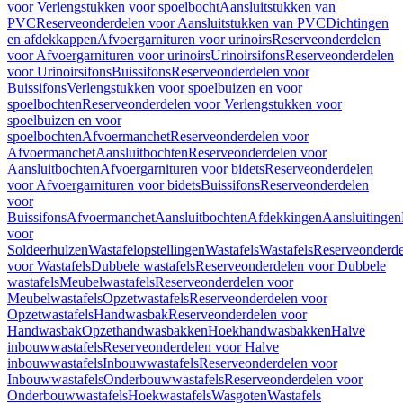
voor Verlengstukken voor spoelbocht
Aansluitstukken van
PVC
Reserveonderdelen voor Aansluitstukken van PVC
Dichtingen
en afdekkappen
Afvoergarnituren voor urinoirs
Reserveonderdelen
voor Afvoergarnituren voor urinoirs
Urinoirsifons
Reserveonderdelen
voor Urinoirsifons
Buissifons
Reserveonderdelen voor
Buissifons
Verlengstukken voor spoelbuizen en voor
spoelbochten
Reserveonderdelen voor Verlengstukken voor
spoelbuizen en voor
spoelbochten
Afvoermanchet
Reserveonderdelen voor
Afvoermanchet
Aansluitbochten
Reserveonderdelen voor
Aansluitbochten
Afvoergarnituren voor bidets
Reserveonderdelen
voor Afvoergarnituren voor bidets
Buissifons
Reserveonderdelen
voor
Buissifons
Afvoermanchet
Aansluitbochten
Afdekkingen
Aansluitingen
voor
Soldeerhulzen
Wastafelopstellingen
Wastafels
Wastafels
Reserveonderde
voor Wastafels
Dubbele wastafels
Reserveonderdelen voor Dubbele
wastafels
Meubelwastafels
Reserveonderdelen voor
Meubelwastafels
Opzetwastafels
Reserveonderdelen voor
Opzetwastafels
Handwasbak
Reserveonderdelen voor
Handwasbak
Opzethandwasbakken
Hoekhandwasbakken
Halve
inbouwwastafels
Reserveonderdelen voor Halve
inbouwwastafels
Inbouwwastafels
Reserveonderdelen voor
Inbouwwastafels
Onderbouwwastafels
Reserveonderdelen voor
Onderbouwwastafels
Hoekwastafels
Wasgoten
Wastafels