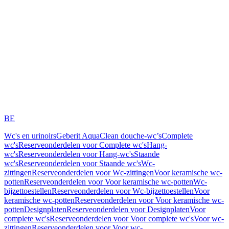
BE
Wc's en urinoirs
Geberit AquaClean douche-wc’s
Complete
wc's
Reserveonderdelen voor Complete wc's
Hang-
wc's
Reserveonderdelen voor Hang-wc's
Staande
wc's
Reserveonderdelen voor Staande wc's
Wc-
zittingen
Reserveonderdelen voor Wc-zittingen
Voor keramische wc-
potten
Reserveonderdelen voor Voor keramische wc-potten
Wc-
bijzettoestellen
Reserveonderdelen voor Wc-bijzettoestellen
Voor
keramische wc-potten
Reserveonderdelen voor Voor keramische wc-
potten
Designplaten
Reserveonderdelen voor Designplaten
Voor
complete wc's
Reserveonderdelen voor Voor complete wc's
Voor wc-
zittingen
Reserveonderdelen voor Voor wc-