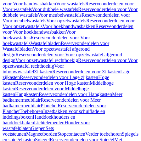
voor Voor handwasbakken
Voor wastafels
Reserveonderdelen voor
Voor wastafels
Voor dubbele wastafels
Reserveonderdelen voor Voor
dubbele wastafels
Voor meubelwastafels
Reserveonderdelen voor
Voor meubelwastafels
Voor opzetwastafels
Reserveonderdelen voor
Voor opzetwastafels
Voor hoekhandwasbakken
Reserveonderdelen
voor Voor hoekhandwasbakken
Voor
hoekwastafels
Reserveonderdelen voor Voor
hoekwastafels
Wastafelbladen
Reserveonderdelen voor
Wastafelbladen
Voor opzetwastafel afgerond
design
Reserveonderdelen voor Voor opzetwastafel afgerond
design
Voor opzetwastafel rechthoekig
Reserveonderdelen voor Voor
opzetwastafel rechthoekig
Voor
inbouwwastafel
Zijkasten
Reserveonderdelen voor Zijkasten
Lage
zijkasten
Reserveonderdelen voor Lage zijkasten
Hoge
kasten
Reserveonderdelen voor Hoge kasten
Middelhoge
kasten
Reserveonderdelen voor Middelhoge
kasten
Hangkasten
Reserveonderdelen voor Hangkasten
Meer
badkamermeubilair
Reserveonderdelen voor Meer
badkamermeubilair
Planchet
Reserveonderdelen voor
Planchet
Toebehoren
Inzetbakken voor schuiflade en
indelingsboxen
Handdoekhouders en
handdoekhaken
Lichtelementen
Houder voor
wastafelplaten
Grepen
Sets
voetsteunen
Magneetborden
Stopcontacten
Verder toebehoren
Spiegels
en spiegelkasten
Spiegel
Reserveonderdelen voor Spiegel
Met