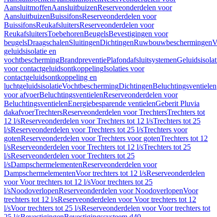
Aansluitmoffen
Aansluitbuizen
Reserveonderdelen voor
Aansluitbuizen
Buissifons
Reserveonderdelen voor
Buissifons
Reukafsluiters
Reserveonderdelen voor
Reukafsluiters
Toebehoren
Beugels
Bevestigingen voor
beugels
Draagschalen
Sluitingen
Dichtingen
Ruwbouwbeschermingen
V
geluidsisolatie en
vochtbescherming
Brandpreventie
Plafondafsluitsystemen
Geluidsisolat
voor contactgeluidsontkoppeling
Isolaties voor
contactgeluidsontkoppeling en
luchtgeluidsisolatie
Vochtbescherming
Dichtingen
Beluchtingsventielen
voor afvoer
Beluchtingsventielen
Reserveonderdelen voor
Beluchtingsventielen
Energiebesparende ventielen
Geberit Pluvia
dakafvoer
Trechters
Reserveonderdelen voor Trechters
Trechters tot
12 l/s
Reserveonderdelen voor Trechters tot 12 l/s
Trechters tot 25
l/s
Reserveonderdelen voor Trechters tot 25 l/s
Trechters voor
goten
Reserveonderdelen voor Trechters voor goten
Trechters tot 12
l/s
Reserveonderdelen voor Trechters tot 12 l/s
Trechters tot 25
l/s
Reserveonderdelen voor Trechters tot 25
l/s
Dampschermelementen
Reserveonderdelen voor
Dampschermelementen
Voor trechters tot 12 l/s
Reserveonderdelen
voor Voor trechters tot 12 l/s
Voor trechters tot 25
l/s
Noodoverlopen
Reserveonderdelen voor Noodoverlopen
Voor
trechters tot 12 l/s
Reserveonderdelen voor Voor trechters tot 12
l/s
Voor trechters tot 25 l/s
Reserveonderdelen voor Voor trechters tot
25 l/s
Bevestigingen
Bevestigingssysteem d40–