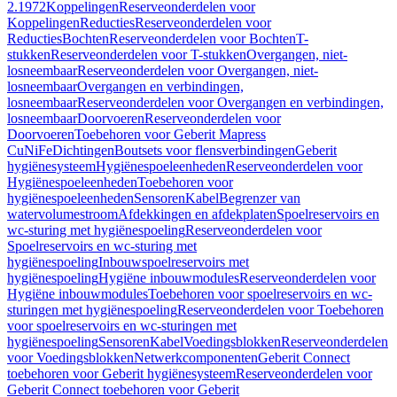
2.1972
Koppelingen
Reserveonderdelen voor
Koppelingen
Reducties
Reserveonderdelen voor
Reducties
Bochten
Reserveonderdelen voor Bochten
T-
stukken
Reserveonderdelen voor T-stukken
Overgangen, niet-
losneembaar
Reserveonderdelen voor Overgangen, niet-
losneembaar
Overgangen en verbindingen,
losneembaar
Reserveonderdelen voor Overgangen en verbindingen,
losneembaar
Doorvoeren
Reserveonderdelen voor
Doorvoeren
Toebehoren voor Geberit Mapress
CuNiFe
Dichtingen
Boutsets voor flensverbindingen
Geberit
hygiënesysteem
Hygiënespoeleenheden
Reserveonderdelen voor
Hygiënespoeleenheden
Toebehoren voor
hygiënespoeleenheden
Sensoren
Kabel
Begrenzer van
watervolumestroom
Afdekkingen en afdekplaten
Spoelreservoirs en
wc-sturing met hygiënespoeling
Reserveonderdelen voor
Spoelreservoirs en wc-sturing met
hygiënespoeling
Inbouwspoelreservoirs met
hygiënespoeling
Hygiëne inbouwmodules
Reserveonderdelen voor
Hygiëne inbouwmodules
Toebehoren voor spoelreservoirs en wc-
sturingen met hygiënespoeling
Reserveonderdelen voor Toebehoren
voor spoelreservoirs en wc-sturingen met
hygiënespoeling
Sensoren
Kabel
Voedingsblokken
Reserveonderdelen
voor Voedingsblokken
Netwerkcomponenten
Geberit Connect
toebehoren voor Geberit hygiënesysteem
Reserveonderdelen voor
Geberit Connect toebehoren voor Geberit