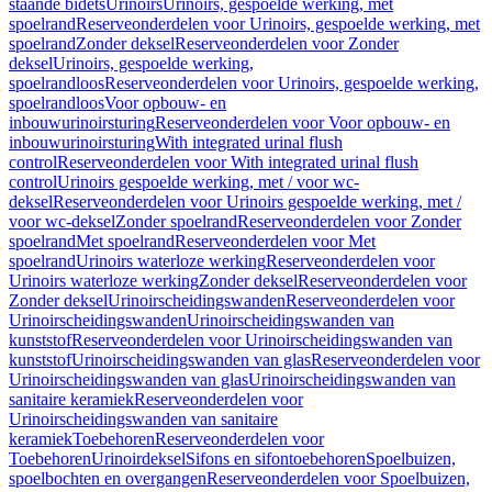
staande bidets
Urinoirs
Urinoirs, gespoelde werking, met
spoelrand
Reserveonderdelen voor Urinoirs, gespoelde werking, met
spoelrand
Zonder deksel
Reserveonderdelen voor Zonder
deksel
Urinoirs, gespoelde werking,
spoelrandloos
Reserveonderdelen voor Urinoirs, gespoelde werking,
spoelrandloos
Voor opbouw- en
inbouwurinoirsturing
Reserveonderdelen voor Voor opbouw- en
inbouwurinoirsturing
With integrated urinal flush
control
Reserveonderdelen voor With integrated urinal flush
control
Urinoirs gespoelde werking, met / voor wc-
deksel
Reserveonderdelen voor Urinoirs gespoelde werking, met /
voor wc-deksel
Zonder spoelrand
Reserveonderdelen voor Zonder
spoelrand
Met spoelrand
Reserveonderdelen voor Met
spoelrand
Urinoirs waterloze werking
Reserveonderdelen voor
Urinoirs waterloze werking
Zonder deksel
Reserveonderdelen voor
Zonder deksel
Urinoirscheidingswanden
Reserveonderdelen voor
Urinoirscheidingswanden
Urinoirscheidingswanden van
kunststof
Reserveonderdelen voor Urinoirscheidingswanden van
kunststof
Urinoirscheidingswanden van glas
Reserveonderdelen voor
Urinoirscheidingswanden van glas
Urinoirscheidingswanden van
sanitaire keramiek
Reserveonderdelen voor
Urinoirscheidingswanden van sanitaire
keramiek
Toebehoren
Reserveonderdelen voor
Toebehoren
Urinoirdeksel
Sifons en sifontoebehoren
Spoelbuizen,
spoelbochten en overgangen
Reserveonderdelen voor Spoelbuizen,