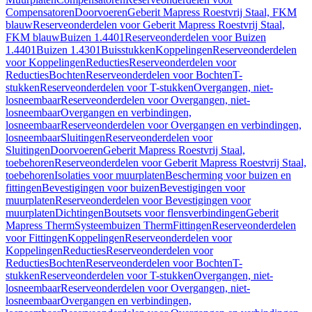
Compensatoren
Doorvoeren
Geberit Mapress Roestvrij Staal, FKM
blauw
Reserveonderdelen voor Geberit Mapress Roestvrij Staal,
FKM blauw
Buizen 1.4401
Reserveonderdelen voor Buizen
1.4401
Buizen 1.4301
Buisstukken
Koppelingen
Reserveonderdelen
voor Koppelingen
Reducties
Reserveonderdelen voor
Reducties
Bochten
Reserveonderdelen voor Bochten
T-
stukken
Reserveonderdelen voor T-stukken
Overgangen, niet-
losneembaar
Reserveonderdelen voor Overgangen, niet-
losneembaar
Overgangen en verbindingen,
losneembaar
Reserveonderdelen voor Overgangen en verbindingen,
losneembaar
Sluitingen
Reserveonderdelen voor
Sluitingen
Doorvoeren
Geberit Mapress Roestvrij Staal,
toebehoren
Reserveonderdelen voor Geberit Mapress Roestvrij Staal,
toebehoren
Isolaties voor muurplaten
Bescherming voor buizen en
fittingen
Bevestigingen voor buizen
Bevestigingen voor
muurplaten
Reserveonderdelen voor Bevestigingen voor
muurplaten
Dichtingen
Boutsets voor flensverbindingen
Geberit
Mapress Therm
Systeembuizen Therm
Fittingen
Reserveonderdelen
voor Fittingen
Koppelingen
Reserveonderdelen voor
Koppelingen
Reducties
Reserveonderdelen voor
Reducties
Bochten
Reserveonderdelen voor Bochten
T-
stukken
Reserveonderdelen voor T-stukken
Overgangen, niet-
losneembaar
Reserveonderdelen voor Overgangen, niet-
losneembaar
Overgangen en verbindingen,