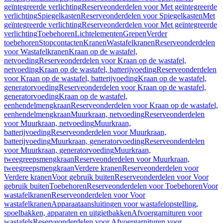
geïntegreerde verlichting
Reserveonderdelen voor Met geïntegreerde
verlichting
Spiegelkasten
Reserveonderdelen voor Spiegelkasten
Met
geïntegreerde verlichting
Reserveonderdelen voor Met geïntegreerde
verlichting
Toebehoren
Lichtelementen
Grepen
Verder
toebehoren
Stopcontacten
Kranen
Wastafelkranen
Reserveonderdelen
voor Wastafelkranen
Kraan op de wastafel,
netvoeding
Reserveonderdelen voor Kraan op de wastafel,
netvoeding
Kraan op de wastafel, batterijvoeding
Reserveonderdelen
voor Kraan op de wastafel, batterijvoeding
Kraan op de wastafel,
generatorvoeding
Reserveonderdelen voor Kraan op de wastafel,
generatorvoeding
Kraan op de wastafel,
eenhendelmengkraan
Reserveonderdelen voor Kraan op de wastafel,
eenhendelmengkraan
Muurkraan, netvoeding
Reserveonderdelen
voor Muurkraan, netvoeding
Muurkraan,
batterijvoeding
Reserveonderdelen voor Muurkraan,
batterijvoeding
Muurkraan, generatorvoeding
Reserveonderdelen
voor Muurkraan, generatorvoeding
Muurkraan,
tweegreepsmengkraan
Reserveonderdelen voor Muurkraan,
tweegreepsmengkraan
Verdere kranen
Reserveonderdelen voor
Verdere kranen
Voor gebruik buiten
Reserveonderdelen voor Voor
gebruik buiten
Toebehoren
Reserveonderdelen voor Toebehoren
Voor
wastafelkranen
Reserveonderdelen voor Voor
wastafelkranen
Apparaataansluitingen voor wastafelopstelling,
spoelbakken, apparaten en uitgietbakken
Afvoergarnituren voor
wastafels
Reserveonderdelen voor Afvoergarnituren voor