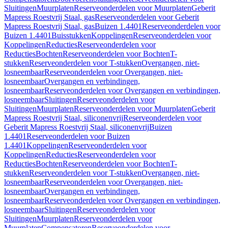
Sluitingen
Muurplaten
Reserveonderdelen voor Muurplaten
Geberit
Mapress Roestvrij Staal, gas
Reserveonderdelen voor Geberit
Mapress Roestvrij Staal, gas
Buizen 1.4401
Reserveonderdelen voor
Buizen 1.4401
Buisstukken
Koppelingen
Reserveonderdelen voor
Koppelingen
Reducties
Reserveonderdelen voor
Reducties
Bochten
Reserveonderdelen voor Bochten
T-
stukken
Reserveonderdelen voor T-stukken
Overgangen, niet-
losneembaar
Reserveonderdelen voor Overgangen, niet-
losneembaar
Overgangen en verbindingen,
losneembaar
Reserveonderdelen voor Overgangen en verbindingen,
losneembaar
Sluitingen
Reserveonderdelen voor
Sluitingen
Muurplaten
Reserveonderdelen voor Muurplaten
Geberit
Mapress Roestvrij Staal, siliconenvrij
Reserveonderdelen voor
Geberit Mapress Roestvrij Staal, siliconenvrij
Buizen
1.4401
Reserveonderdelen voor Buizen
1.4401
Koppelingen
Reserveonderdelen voor
Koppelingen
Reducties
Reserveonderdelen voor
Reducties
Bochten
Reserveonderdelen voor Bochten
T-
stukken
Reserveonderdelen voor T-stukken
Overgangen, niet-
losneembaar
Reserveonderdelen voor Overgangen, niet-
losneembaar
Overgangen en verbindingen,
losneembaar
Reserveonderdelen voor Overgangen en verbindingen,
losneembaar
Sluitingen
Reserveonderdelen voor
Sluitingen
Muurplaten
Reserveonderdelen voor
Muurplaten
Compensatoren
Reserveonderdelen voor