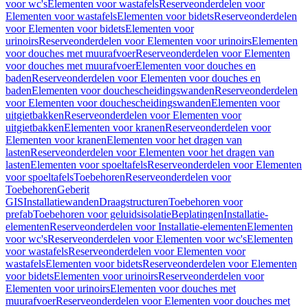
voor wc's
Elementen voor wastafels
Reserveonderdelen voor
Elementen voor wastafels
Elementen voor bidets
Reserveonderdelen
voor Elementen voor bidets
Elementen voor
urinoirs
Reserveonderdelen voor Elementen voor urinoirs
Elementen
voor douches met muurafvoer
Reserveonderdelen voor Elementen
voor douches met muurafvoer
Elementen voor douches en
baden
Reserveonderdelen voor Elementen voor douches en
baden
Elementen voor douchescheidingswanden
Reserveonderdelen
voor Elementen voor douchescheidingswanden
Elementen voor
uitgietbakken
Reserveonderdelen voor Elementen voor
uitgietbakken
Elementen voor kranen
Reserveonderdelen voor
Elementen voor kranen
Elementen voor het dragen van
lasten
Reserveonderdelen voor Elementen voor het dragen van
lasten
Elementen voor spoeltafels
Reserveonderdelen voor Elementen
voor spoeltafels
Toebehoren
Reserveonderdelen voor
Toebehoren
Geberit
GIS
Installatiewanden
Draagstructuren
Toebehoren voor
prefab
Toebehoren voor geluidsisolatie
Beplatingen
Installatie-
elementen
Reserveonderdelen voor Installatie-elementen
Elementen
voor wc's
Reserveonderdelen voor Elementen voor wc's
Elementen
voor wastafels
Reserveonderdelen voor Elementen voor
wastafels
Elementen voor bidets
Reserveonderdelen voor Elementen
voor bidets
Elementen voor urinoirs
Reserveonderdelen voor
Elementen voor urinoirs
Elementen voor douches met
muurafvoer
Reserveonderdelen voor Elementen voor douches met