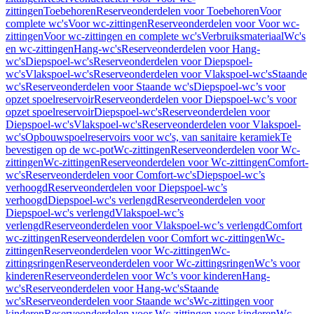
zittingen
Toebehoren
Reserveonderdelen voor Toebehoren
Voor
complete wc's
Voor wc-zittingen
Reserveonderdelen voor Voor wc-
zittingen
Voor wc-zittingen en complete wc's
Verbruiksmateriaal
Wc's
en wc-zittingen
Hang-wc's
Reserveonderdelen voor Hang-
wc's
Diepspoel-wc's
Reserveonderdelen voor Diepspoel-
wc's
Vlakspoel-wc's
Reserveonderdelen voor Vlakspoel-wc's
Staande
wc's
Reserveonderdelen voor Staande wc's
Diepspoel-wc’s voor
opzet spoelreservoir
Reserveonderdelen voor Diepspoel-wc’s voor
opzet spoelreservoir
Diepspoel-wc's
Reserveonderdelen voor
Diepspoel-wc's
Vlakspoel-wc's
Reserveonderdelen voor Vlakspoel-
wc's
Opbouwspoelreservoirs voor wc's, van sanitaire keramiek
Te
bevestigen op de wc-pot
Wc-zittingen
Reserveonderdelen voor Wc-
zittingen
Wc-zittingen
Reserveonderdelen voor Wc-zittingen
Comfort-
wc's
Reserveonderdelen voor Comfort-wc's
Diepspoel-wc’s
verhoogd
Reserveonderdelen voor Diepspoel-wc’s
verhoogd
Diepspoel-wc's verlengd
Reserveonderdelen voor
Diepspoel-wc's verlengd
Vlakspoel-wc’s
verlengd
Reserveonderdelen voor Vlakspoel-wc’s verlengd
Comfort
wc-zittingen
Reserveonderdelen voor Comfort wc-zittingen
Wc-
zittingen
Reserveonderdelen voor Wc-zittingen
Wc-
zittingsringen
Reserveonderdelen voor Wc-zittingsringen
Wc’s voor
kinderen
Reserveonderdelen voor Wc’s voor kinderen
Hang-
wc's
Reserveonderdelen voor Hang-wc's
Staande
wc's
Reserveonderdelen voor Staande wc's
Wc-zittingen voor
kinderen
Reserveonderdelen voor Wc-zittingen voor kinderen
Wc-