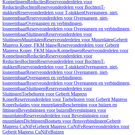
Koppelingen
Reducties
Reserveonderdelen voor
Reducties
Bochten
Reserveonderdelen voor Bochten
T-
stukken
Reserveonderdelen voor T-stukken
Overgangen, niet-
losneembaar
Reserveonderdelen voor Overgangen, niet-
losneembaar
Overgangen en verbindingen,
losneembaar
Reserveonderdelen voor Overgangen en verbindingen,
losneembaar
Sluitingen
Reserveonderdelen voor
Sluitingen
Muurplaten
Reserveonderdelen voor Muurplaten
Geberit
Mapress Koper, FKM blauw
Reserveonderdelen voor Geberit
Mapress Koper, FKM blauw
Koppelingen
Reserveonderdelen voor
Koppelingen
Reducties
Reserveonderdelen voor
Reducties
Bochten
Reserveonderdelen voor Bochten
T-
stukken
Reserveonderdelen voor T-stukken
Overgangen, niet-
losneembaar
Reserveonderdelen voor Overgangen, niet-
losneembaar
Overgangen en verbindingen,
losneembaar
Reserveonderdelen voor Overgangen en verbindingen,
losneembaar
Sluitingen
Reserveonderdelen voor
Sluitingen
Toebehoren voor Geberit Mapress
Koper
Reserveonderdelen voor Toebehoren voor Geberit Mapress
Koper
Isolaties voor muurplaten
Bescherming voor buizen en
fittingen
Bevestigingen voor buizen
Bevestigingen voor
muurplaten
Reserveonderdelen voor Bevestigingen voor
muurplaten
Dichtingen
Boutsets voor flensverbindingen
Geberit
Mapress CuNiFe
Geberit Mapress CuNiFe
Reserveonderdelen voor
Geberit Mapress CuNiFe
Buizen