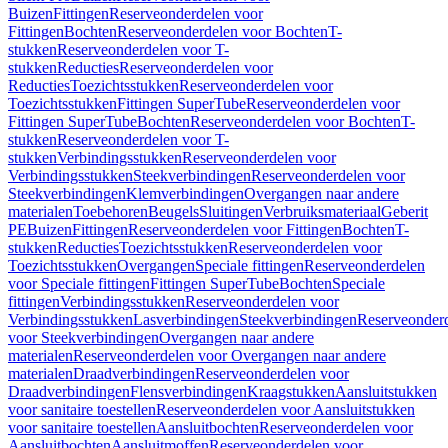
Buizen
Fittingen
Reserveonderdelen voor
Fittingen
Bochten
Reserveonderdelen voor Bochten
T-
stukken
Reserveonderdelen voor T-
stukken
Reducties
Reserveonderdelen voor
Reducties
Toezichtsstukken
Reserveonderdelen voor
Toezichtsstukken
Fittingen SuperTube
Reserveonderdelen voor
Fittingen SuperTube
Bochten
Reserveonderdelen voor Bochten
T-
stukken
Reserveonderdelen voor T-
stukken
Verbindingsstukken
Reserveonderdelen voor
Verbindingsstukken
Steekverbindingen
Reserveonderdelen voor
Steekverbindingen
Klemverbindingen
Overgangen naar andere
materialen
Toebehoren
Beugels
Sluitingen
Verbruiksmateriaal
Geberit
PE
Buizen
Fittingen
Reserveonderdelen voor Fittingen
Bochten
T-
stukken
Reducties
Toezichtsstukken
Reserveonderdelen voor
Toezichtsstukken
Overgangen
Speciale fittingen
Reserveonderdelen
voor Speciale fittingen
Fittingen SuperTube
Bochten
Speciale
fittingen
Verbindingsstukken
Reserveonderdelen voor
Verbindingsstukken
Lasverbindingen
Steekverbindingen
Reserveonder
voor Steekverbindingen
Overgangen naar andere
materialen
Reserveonderdelen voor Overgangen naar andere
materialen
Draadverbindingen
Reserveonderdelen voor
Draadverbindingen
Flensverbindingen
Kraagstukken
Aansluitstukken
voor sanitaire toestellen
Reserveonderdelen voor Aansluitstukken
voor sanitaire toestellen
Aansluitbochten
Reserveonderdelen voor
Aansluitbochten
Aansluitmoffen
Reserveonderdelen voor