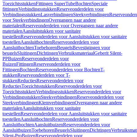
Toezichtsstukken
Fittingen SuperTube
Bochten
Speciale
fittingen
Verbindingsstukken
Reserveonderdelen voor
Verbindingsstukken
Lasverbindingen
Steekverbindingen
Reserveonder
voor Steekverbindingen
Overgangen naar andere
materialen
Reserveonderdelen voor Overgangen naar andere
materialen
Aansluitstukken voor sanitaire
toestellen
Reserveonderdelen voor Aansluitstukken voor sanitaire
toestellen
Aansluitbochten
Reserveonderdelen voor
Aansluitbochten
Toebehoren
Beugels
Bevestigingen voor
beugels
Sluitingen
Dichtingen
Verbruiksmateriaal
Geberit Silent-
PP
Buizen
Reserveonderdelen voor
Buizen
Fittingen
Reserveonderdelen voor
Fittingen
Bochten
Reserveonderdelen voor Bochten
T-
stukken
Reserveonderdelen voor T-
stukken
Reducties
Reserveonderdelen voor
Reducties
Toezichtsstukken
Reserveonderdelen voor
Toezichtsstukken
Verbindingsstukken
Reserveonderdelen voor
Verbindingsstukken
Steekverbindingen
Reserveonderdelen voor
Steekverbindingen
Klemverbindingen
Overgangen naar andere
materialen
Aansluitstukken voor sanitaire
toestellen
Reserveonderdelen voor Aansluitstukken voor sanitaire
toestellen
Aansluitbochten
Reserveonderdelen voor
Aansluitbochten
Aansluitbuizen
Reserveonderdelen voor
Aansluitbuizen
Toebehoren
Beugels
Sluitingen
Dichtingen
Verbruiksmat
Silent-Pro
Buizen
Reserveonderdelen voor