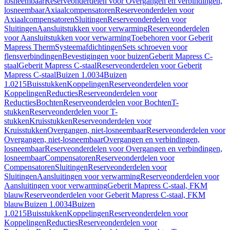
losneembaar
Reserveonderdelen voor Overgangen en verbindingen,
losneembaar
Axiaalcompensatoren
Reserveonderdelen voor
Axiaalcompensatoren
Sluitingen
Reserveonderdelen voor
Sluitingen
Aansluitstukken voor verwarming
Reserveonderdelen
voor Aansluitstukken voor verwarming
Toebehoren voor Geberit
Mapress Therm
Systeemafdichtingen
Sets schroeven voor
flensverbindingen
Bevestigingen voor buizen
Geberit Mapress C-
staal
Geberit Mapress C-staal
Reserveonderdelen voor Geberit
Mapress C-staal
Buizen 1.0034
Buizen
1.0215
Buisstukken
Koppelingen
Reserveonderdelen voor
Koppelingen
Reducties
Reserveonderdelen voor
Reducties
Bochten
Reserveonderdelen voor Bochten
T-
stukken
Reserveonderdelen voor T-
stukken
Kruisstukken
Reserveonderdelen voor
Kruisstukken
Overgangen, niet-losneembaar
Reserveonderdelen voor
Overgangen, niet-losneembaar
Overgangen en verbindingen,
losneembaar
Reserveonderdelen voor Overgangen en verbindingen,
losneembaar
Compensatoren
Reserveonderdelen voor
Compensatoren
Sluitingen
Reserveonderdelen voor
Sluitingen
Aansluitingen voor verwarming
Reserveonderdelen voor
Aansluitingen voor verwarming
Geberit Mapress C-staal, FKM
blauw
Reserveonderdelen voor Geberit Mapress C-staal, FKM
blauw
Buizen 1.0034
Buizen
1.0215
Buisstukken
Koppelingen
Reserveonderdelen voor
Koppelingen
Reducties
Reserveonderdelen voor