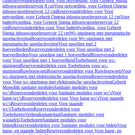
cm
Reserveonderdelen voor Voor netvoeding, voor Geberit Sigma
inbouwspoelreservoir 8 cm
Voor netvoeding, voor Geberit Omega
inbouwspoelreservoir 12 cm
Reserveonderdelen voor Voor
netvoeding, voor Geberit Omega inbouwspoelreservoir 12 cm
Voor
batterijvoeding, voor Geberit Sigma inbouwspoelreservoir 12
cm
Reserveonderdelen voor Voor batterijvoeding, voor Geberit
Sigma inbouwspoelreservoir 12 cm
Wc-sturingen met pneumatische
spoelactivering
Reserveonderdelen voor Wc-sturingen met
pneumatische spoelactivering
Voor spoeling met 2
hoeveelheden
Reserveonderdelen voor Voor spoeling met 2
hoeveelheden
Voor spoeling met 1 hoeveelheid
Reserveonderdelen
voor Voor spoeling met 1 hoeveelheid
Toebehoren voor wc-
sturingen
Reserveonderdelen voor Toebehoren voor wc-
sturingen
Ruwbouwsets
Reserveonderdelen voor Ruwbouwsets
Voor
wc-sturingen met elektronische spoelactivering
Reserveonderdelen
voor Voor wc-sturingen met elektronische spoelactivering
Geberit
Monolith sanitaire modules
Sanitaire modules voor
wc's
Reserveonderdelen voor Sanitaire modules voor wc's
Voor
hang-wc's
Reserveonderdelen voor Voor hang-wc's
Voor staande
wc's
Reserveonderdelen voor Voor staande
wc's
Toebehoren
Reserveonderdelen voor
Toebehoren
Verbruiksmateriaal
Sanitaire modules voor
wastafels
Toebehoren
Sanitaire modules voor
bidets
Reserveonderdelen voor Sanitaire modules voor bidets
Voor
hang- en staande bidets
Reserveonderdelen voor Voor hang- en