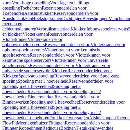
voor Voor hoge opstelling
Voor lage en halfhoge
opstelling
Toebehoren
Reserveonderdelen voor
Toebehoren
Aansluitstukken
Reserveonderdelen voor
Aansluitstukken
Hoekstopkranen
Dichtingen
Bevestigingen
Manchetten
rozetten en
debietmoderatoren
Verbruiksmateriaal
Klokken
Inbouwspoelreservoirs
en klokken
Vlotterkranen
Reserveonderdelen voor
Vlotterkranen
Vlotterkranen voor
opbouwspoelreservoirs
Reserveonderdelen voor Vlotterkranen voor
opbouwspoelreservoirs
Vlotterkranen voor keramische
spoelreservoirs
Reserveonderdelen voor Vlotterkranen voor
keramische spoelreservoirs
Vlotterkranen voor universeele
spoelreservoirs
Reserveonderdelen voor Vlotterkranen voor
universeele spoelreservoirs
Klokken
Reserveonderdelen voor
Klokken
Spoel-stop spoeling
Reserveonderdelen voor Spoel-stop
spoeling
Spoeling met 1 hoeveelheid
Reserveonderdelen voor
Spoeling met 1 hoeveelheid
Spoeling met 2
hoeveelheden
Reserveonderdelen voor Spoeling met 2
hoeveelheden
Binnenwerken
Reserveonderdelen voor
Binnenwerken
Spoeling met 1 hoeveelheid
Reserveonderdelen voor
Spoeling met 1 hoeveelheid
Spoeling met 2
hoeveelheden
Reserveonderdelen voor Spoeling met 2
hoeveelheden
Toebehoren
Drukkers
Overgangen
Afsluitstoppen
Toevoe
FlowFit
Meerlagenbuizen
Fittingen
Reserveonderdelen voor
Fittingen
Koppelingen
Reducties
Bochten
T-stukken
Inwendige