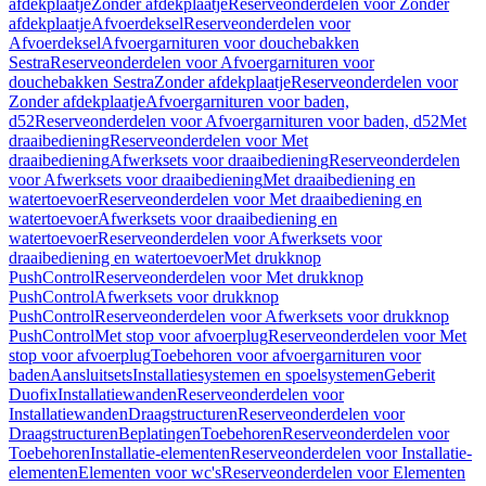
afdekplaatje
Zonder afdekplaatje
Reserveonderdelen voor Zonder
afdekplaatje
Afvoerdeksel
Reserveonderdelen voor
Afvoerdeksel
Afvoergarnituren voor douchebakken
Sestra
Reserveonderdelen voor Afvoergarnituren voor
douchebakken Sestra
Zonder afdekplaatje
Reserveonderdelen voor
Zonder afdekplaatje
Afvoergarnituren voor baden,
d52
Reserveonderdelen voor Afvoergarnituren voor baden, d52
Met
draaibediening
Reserveonderdelen voor Met
draaibediening
Afwerksets voor draaibediening
Reserveonderdelen
voor Afwerksets voor draaibediening
Met draaibediening en
watertoevoer
Reserveonderdelen voor Met draaibediening en
watertoevoer
Afwerksets voor draaibediening en
watertoevoer
Reserveonderdelen voor Afwerksets voor
draaibediening en watertoevoer
Met drukknop
PushControl
Reserveonderdelen voor Met drukknop
PushControl
Afwerksets voor drukknop
PushControl
Reserveonderdelen voor Afwerksets voor drukknop
PushControl
Met stop voor afvoerplug
Reserveonderdelen voor Met
stop voor afvoerplug
Toebehoren voor afvoergarnituren voor
baden
Aansluitsets
Installatiesystemen en spoelsystemen
Geberit
Duofix
Installatiewanden
Reserveonderdelen voor
Installatiewanden
Draagstructuren
Reserveonderdelen voor
Draagstructuren
Beplatingen
Toebehoren
Reserveonderdelen voor
Toebehoren
Installatie-elementen
Reserveonderdelen voor Installatie-
elementen
Elementen voor wc's
Reserveonderdelen voor Elementen