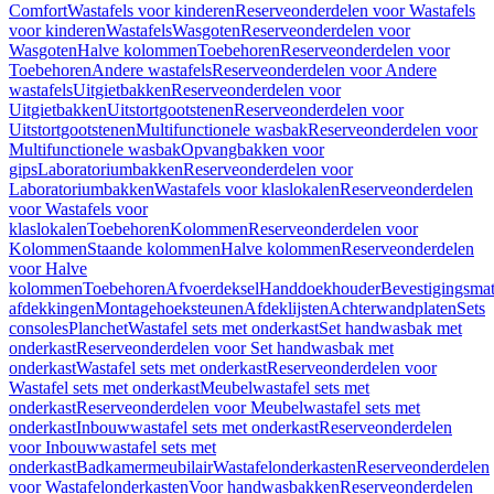
Comfort
Wastafels voor kinderen
Reserveonderdelen voor Wastafels
voor kinderen
Wastafels
Wasgoten
Reserveonderdelen voor
Wasgoten
Halve kolommen
Toebehoren
Reserveonderdelen voor
Toebehoren
Andere wastafels
Reserveonderdelen voor Andere
wastafels
Uitgietbakken
Reserveonderdelen voor
Uitgietbakken
Uitstortgootstenen
Reserveonderdelen voor
Uitstortgootstenen
Multifunctionele wasbak
Reserveonderdelen voor
Multifunctionele wasbak
Opvangbakken voor
gips
Laboratoriumbakken
Reserveonderdelen voor
Laboratoriumbakken
Wastafels voor klaslokalen
Reserveonderdelen
voor Wastafels voor
klaslokalen
Toebehoren
Kolommen
Reserveonderdelen voor
Kolommen
Staande kolommen
Halve kolommen
Reserveonderdelen
voor Halve
kolommen
Toebehoren
Afvoerdeksel
Handdoekhouder
Bevestigingsmat
afdekkingen
Montagehoeksteunen
Afdeklijsten
Achterwandplaten
Sets
consoles
Planchet
Wastafel sets met onderkast
Set handwasbak met
onderkast
Reserveonderdelen voor Set handwasbak met
onderkast
Wastafel sets met onderkast
Reserveonderdelen voor
Wastafel sets met onderkast
Meubelwastafel sets met
onderkast
Reserveonderdelen voor Meubelwastafel sets met
onderkast
Inbouwwastafel sets met onderkast
Reserveonderdelen
voor Inbouwwastafel sets met
onderkast
Badkamermeubilair
Wastafelonderkasten
Reserveonderdelen
voor Wastafelonderkasten
Voor handwasbakken
Reserveonderdelen