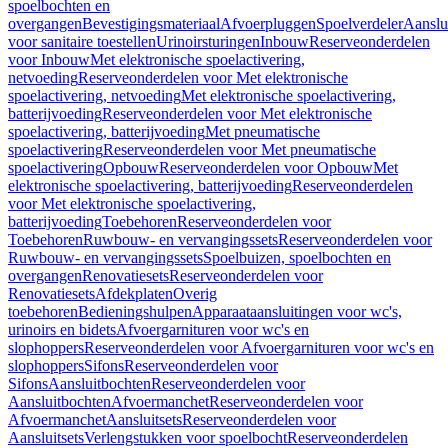
spoelbochten en
overgangen
Bevestigingsmateriaal
Afvoerpluggen
Spoelverdeler
Aanslu
voor sanitaire toestellen
Urinoirsturingen
Inbouw
Reserveonderdelen
voor Inbouw
Met elektronische spoelactivering,
netvoeding
Reserveonderdelen voor Met elektronische
spoelactivering, netvoeding
Met elektronische spoelactivering,
batterijvoeding
Reserveonderdelen voor Met elektronische
spoelactivering, batterijvoeding
Met pneumatische
spoelactivering
Reserveonderdelen voor Met pneumatische
spoelactivering
Opbouw
Reserveonderdelen voor Opbouw
Met
elektronische spoelactivering, batterijvoeding
Reserveonderdelen
voor Met elektronische spoelactivering,
batterijvoeding
Toebehoren
Reserveonderdelen voor
Toebehoren
Ruwbouw- en vervangingssets
Reserveonderdelen voor
Ruwbouw- en vervangingssets
Spoelbuizen, spoelbochten en
overgangen
Renovatiesets
Reserveonderdelen voor
Renovatiesets
Afdekplaten
Overig
toebehoren
Bedieningshulpen
Apparaataansluitingen voor wc's,
urinoirs en bidets
Afvoergarnituren voor wc's en
slophoppers
Reserveonderdelen voor Afvoergarnituren voor wc's en
slophoppers
Sifons
Reserveonderdelen voor
Sifons
Aansluitbochten
Reserveonderdelen voor
Aansluitbochten
Afvoermanchet
Reserveonderdelen voor
Afvoermanchet
Aansluitsets
Reserveonderdelen voor
Aansluitsets
Verlengstukken voor spoelbocht
Reserveonderdelen