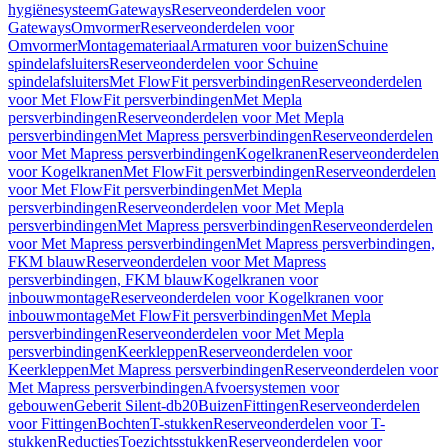
hygiënesysteem
Gateways
Reserveonderdelen voor
Gateways
Omvormer
Reserveonderdelen voor
Omvormer
Montagemateriaal
Armaturen voor buizen
Schuine
spindelafsluiters
Reserveonderdelen voor Schuine
spindelafsluiters
Met FlowFit persverbindingen
Reserveonderdelen
voor Met FlowFit persverbindingen
Met Mepla
persverbindingen
Reserveonderdelen voor Met Mepla
persverbindingen
Met Mapress persverbindingen
Reserveonderdelen
voor Met Mapress persverbindingen
Kogelkranen
Reserveonderdelen
voor Kogelkranen
Met FlowFit persverbindingen
Reserveonderdelen
voor Met FlowFit persverbindingen
Met Mepla
persverbindingen
Reserveonderdelen voor Met Mepla
persverbindingen
Met Mapress persverbindingen
Reserveonderdelen
voor Met Mapress persverbindingen
Met Mapress persverbindingen,
FKM blauw
Reserveonderdelen voor Met Mapress
persverbindingen, FKM blauw
Kogelkranen voor
inbouwmontage
Reserveonderdelen voor Kogelkranen voor
inbouwmontage
Met FlowFit persverbindingen
Met Mepla
persverbindingen
Reserveonderdelen voor Met Mepla
persverbindingen
Keerkleppen
Reserveonderdelen voor
Keerkleppen
Met Mapress persverbindingen
Reserveonderdelen voor
Met Mapress persverbindingen
Afvoersystemen voor
gebouwen
Geberit Silent-db20
Buizen
Fittingen
Reserveonderdelen
voor Fittingen
Bochten
T-stukken
Reserveonderdelen voor T-
stukken
Reducties
Toezichtsstukken
Reserveonderdelen voor