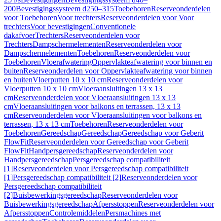
200
Bevestigingssysteem d250–315
Toebehoren
Reserveonderdelen
voor Toebehoren
Voor trechters
Reserveonderdelen voor Voor
trechters
Voor bevestigingen
Conventionele
dakafvoer
Trechters
Reserveonderdelen voor
Trechters
Dampschermelementen
Reserveonderdelen voor
Dampschermelementen
Toebehoren
Reserveonderdelen voor
Toebehoren
Vloerafwatering
Oppervlakteafwatering voor binnen en
buiten
Reserveonderdelen voor Oppervlakteafwatering voor binnen
en buiten
Vloerputten 10 x 10 cm
Reserveonderdelen voor
Vloerputten 10 x 10 cm
Vloeraansluitingen 13 x 13
cm
Reserveonderdelen voor Vloeraansluitingen 13 x 13
cm
Vloeraansluitingen voor balkons en terrassen, 13 x 13
cm
Reserveonderdelen voor Vloeraansluitingen voor balkons en
terrassen, 13 x 13 cm
Toebehoren
Reserveonderdelen voor
Toebehoren
Gereedschap
Gereedschap
Gereedschap voor Geberit
FlowFit
Reserveonderdelen voor Gereedschap voor Geberit
FlowFit
Handpersgereedschap
Reserveonderdelen voor
Handpersgereedschap
Persgereedschap compatibiliteit
[1]
Reserveonderdelen voor Persgereedschap compatibiliteit
[1]
Persgereedschap compatibiliteit [2]
Reserveonderdelen voor
Persgereedschap compatibiliteit
[2]
Buisbewerkingsgereedschap
Reserveonderdelen voor
Buisbewerkingsgereedschap
Afpersstoppen
Reserveonderdelen voor
Afpersstoppen
Controlemiddelen
Persmachines met