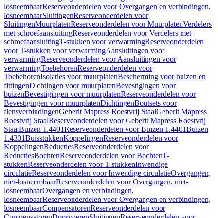
losneembaar
Reserveonderdelen voor Overgangen en verbindingen,
losneembaar
Sluitingen
Reserveonderdelen voor
Sluitingen
Muurplaten
Reserveonderdelen voor Muurplaten
Verdelers
met schroefaansluiting
Reserveonderdelen voor Verdelers met
schroefaansluiting
T-stukken voor verwarming
Reserveonderdelen
voor T-stukken voor verwarming
Aansluitingen voor
verwarming
Reserveonderdelen voor Aansluitingen voor
verwarming
Toebehoren
Reserveonderdelen voor
Toebehoren
Isolaties voor muurplaten
Bescherming voor buizen en
fittingen
Dichtingen voor muurplaten
Bevestigingen voor
buizen
Bevestigingen voor muurplaten
Reserveonderdelen voor
Bevestigingen voor muurplaten
Dichtingen
Boutsets voor
flensverbindingen
Geberit Mapress Roestvrij Staal
Geberit Mapress
Roestvrij Staal
Reserveonderdelen voor Geberit Mapress Roestvrij
Staal
Buizen 1.4401
Reserveonderdelen voor Buizen 1.4401
Buizen
1.4301
Buisstukken
Koppelingen
Reserveonderdelen voor
Koppelingen
Reducties
Reserveonderdelen voor
Reducties
Bochten
Reserveonderdelen voor Bochten
T-
stukken
Reserveonderdelen voor T-stukken
Inwendige
circulatie
Reserveonderdelen voor Inwendige circulatie
Overgangen,
niet-losneembaar
Reserveonderdelen voor Overgangen, niet-
losneembaar
Overgangen en verbindingen,
losneembaar
Reserveonderdelen voor Overgangen en verbindingen,
losneembaar
Compensatoren
Reserveonderdelen voor
Compensatoren
Doorvoeren
Sluitingen
Reserveonderdelen voor