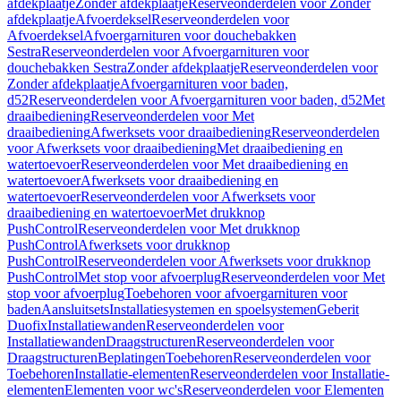
afdekplaatje
Zonder afdekplaatje
Reserveonderdelen voor Zonder
afdekplaatje
Afvoerdeksel
Reserveonderdelen voor
Afvoerdeksel
Afvoergarnituren voor douchebakken
Sestra
Reserveonderdelen voor Afvoergarnituren voor
douchebakken Sestra
Zonder afdekplaatje
Reserveonderdelen voor
Zonder afdekplaatje
Afvoergarnituren voor baden,
d52
Reserveonderdelen voor Afvoergarnituren voor baden, d52
Met
draaibediening
Reserveonderdelen voor Met
draaibediening
Afwerksets voor draaibediening
Reserveonderdelen
voor Afwerksets voor draaibediening
Met draaibediening en
watertoevoer
Reserveonderdelen voor Met draaibediening en
watertoevoer
Afwerksets voor draaibediening en
watertoevoer
Reserveonderdelen voor Afwerksets voor
draaibediening en watertoevoer
Met drukknop
PushControl
Reserveonderdelen voor Met drukknop
PushControl
Afwerksets voor drukknop
PushControl
Reserveonderdelen voor Afwerksets voor drukknop
PushControl
Met stop voor afvoerplug
Reserveonderdelen voor Met
stop voor afvoerplug
Toebehoren voor afvoergarnituren voor
baden
Aansluitsets
Installatiesystemen en spoelsystemen
Geberit
Duofix
Installatiewanden
Reserveonderdelen voor
Installatiewanden
Draagstructuren
Reserveonderdelen voor
Draagstructuren
Beplatingen
Toebehoren
Reserveonderdelen voor
Toebehoren
Installatie-elementen
Reserveonderdelen voor Installatie-
elementen
Elementen voor wc's
Reserveonderdelen voor Elementen