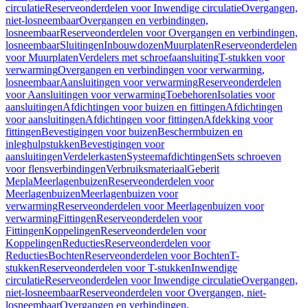
circulatie
Reserveonderdelen voor Inwendige circulatie
Overgangen,
niet-losneembaar
Overgangen en verbindingen,
losneembaar
Reserveonderdelen voor Overgangen en verbindingen,
losneembaar
Sluitingen
Inbouwdozen
Muurplaten
Reserveonderdelen
voor Muurplaten
Verdelers met schroefaansluiting
T-stukken voor
verwarming
Overgangen en verbindingen voor verwarming,
losneembaar
Aansluitingen voor verwarming
Reserveonderdelen
voor Aansluitingen voor verwarming
Toebehoren
Isolaties voor
aansluitingen
Afdichtingen voor buizen en fittingen
Afdichtingen
voor aansluitingen
Afdichtingen voor fittingen
Afdekking voor
fittingen
Bevestigingen voor buizen
Beschermbuizen en
inleghulpstukken
Bevestigingen voor
aansluitingen
Verdelerkasten
Systeemafdichtingen
Sets schroeven
voor flensverbindingen
Verbruiksmateriaal
Geberit
Mepla
Meerlagenbuizen
Reserveonderdelen voor
Meerlagenbuizen
Meerlagenbuizen voor
verwarming
Reserveonderdelen voor Meerlagenbuizen voor
verwarming
Fittingen
Reserveonderdelen voor
Fittingen
Koppelingen
Reserveonderdelen voor
Koppelingen
Reducties
Reserveonderdelen voor
Reducties
Bochten
Reserveonderdelen voor Bochten
T-
stukken
Reserveonderdelen voor T-stukken
Inwendige
circulatie
Reserveonderdelen voor Inwendige circulatie
Overgangen,
niet-losneembaar
Reserveonderdelen voor Overgangen, niet-
losneembaar
Overgangen en verbindingen,