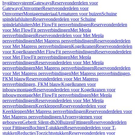
hygiënesysteem
Gateways
Reserveonderdelen voor
Gateways
Omvormer
Reserveonderdelen voor
Omvormer
Montagemateriaal
Armaturen voor buizen
Schuine
spindelafsluiters
Reserveonderdelen voor Schuine
spindelafsluiters
Met FlowFit persverbindingen
Reserveonderdelen
voor Met FlowFit persverbindingen
Met Mepla
persverbindingen
Reserveonderdelen voor Met Mepla
persverbindingen
Met Mapress persverbindingen
Reserveonderdelen
voor Met Mapress persverbindingen
Kogelkranen
Reserveonderdelen
voor Kogelkranen
Met FlowFit persverbindingen
Reserveonderdelen
voor Met FlowFit persverbindingen
Met Mepla
persverbindingen
Reserveonderdelen voor Met Mepla
persverbindingen
Met Mapress persverbindingen
Reserveonderdelen
voor Met Mapress persverbindingen
Met Mapress persverbindingen,
FKM blauw
Reserveonderdelen voor Met Mapress
persverbindingen, FKM blauw
Kogelkranen voor
inbouwmontage
Reserveonderdelen voor Kogelkranen voor
inbouwmontage
Met FlowFit persverbindingen
Met Mepla
persverbindingen
Reserveonderdelen voor Met Mepla
persverbindingen
Keerkleppen
Reserveonderdelen voor
Keerkleppen
Met Mapress persverbindingen
Reserveonderdelen voor
Met Mapress persverbindingen
Afvoersystemen voor
gebouwen
Geberit Silent-db20
Buizen
Fittingen
Reserveonderdelen
voor Fittingen
Bochten
T-stukken
Reserveonderdelen voor T-
stukken
Reducties
Toezichtsstukken
Reserveonderdelen voor