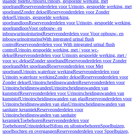
staande bidets
Urinoirs
Urinoirs, gespoelde werking, met
spoelrand
Reserveonderdelen voor Urinoirs, gespoelde werking, met
spoelrand
Zonder deksel
Reserveonderdelen voor Zonder
deksel
Urinoirs, gespoelde werking,
spoelrandloos
Reserveonderdelen voor Urinoirs, gespoelde werking,
spoelrandloos
Voor opbouw- en
inbouwurinoirsturing
Reserveonderdelen voor Voor opbouw- en
inbouwurinoirsturing
With integrated urinal flush
control
Reserveonderdelen voor With integrated urinal flush
control
Urinoirs gespoelde werking, met / voor wc-
deksel
Reserveonderdelen voor Urinoirs gespoelde werking, met /
voor wc-deksel
Zonder spoelrand
Reserveonderdelen voor Zonder
spoelrand
Met spoelrand
Reserveonderdelen voor Met
spoelrand
Urinoirs waterloze werking
Reserveonderdelen voor
Urinoirs waterloze werking
Zonder deksel
Reserveonderdelen voor
Zonder deksel
Urinoirscheidingswanden
Reserveonderdelen voor
Urinoirscheidingswanden
Urinoirscheidingswanden van
kunststof
Reserveonderdelen voor Urinoirscheidingswanden van
kunststof
Urinoirscheidingswanden van glas
Reserveonderdelen voor
Urinoirscheidingswanden van glas
Urinoirscheidingswanden van
sanitaire keramiek
Reserveonderdelen voor
Urinoirscheidingswanden van sanitaire
keramiek
Toebehoren
Reserveonderdelen voor
Toebehoren
Urinoirdeksel
Sifons en sifontoebehoren
Spoelbuizen,
spoelbochten en overgangen
Reserveonderdelen voor Spoelbuizen,