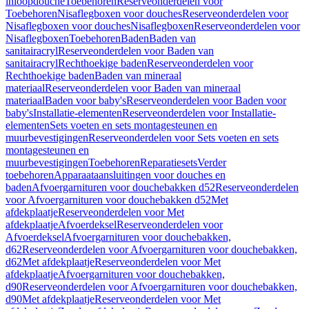
inloopdouche
Toebehoren
Reserveonderdelen voor
Toebehoren
Nisaflegboxen voor douches
Reserveonderdelen voor
Nisaflegboxen voor douches
Nisaflegboxen
Reserveonderdelen voor
Nisaflegboxen
Toebehoren
Baden
Baden van
sanitairacryl
Reserveonderdelen voor Baden van
sanitairacryl
Rechthoekige baden
Reserveonderdelen voor
Rechthoekige baden
Baden van mineraal
materiaal
Reserveonderdelen voor Baden van mineraal
materiaal
Baden voor baby's
Reserveonderdelen voor Baden voor
baby's
Installatie-elementen
Reserveonderdelen voor Installatie-
elementen
Sets voeten en sets montagesteunen en
muurbevestigingen
Reserveonderdelen voor Sets voeten en sets
montagesteunen en
muurbevestigingen
Toebehoren
Reparatiesets
Verder
toebehoren
Apparaataansluitingen voor douches en
baden
Afvoergarnituren voor douchebakken d52
Reserveonderdelen
voor Afvoergarnituren voor douchebakken d52
Met
afdekplaatje
Reserveonderdelen voor Met
afdekplaatje
Afvoerdeksel
Reserveonderdelen voor
Afvoerdeksel
Afvoergarnituren voor douchebakken,
d62
Reserveonderdelen voor Afvoergarnituren voor douchebakken,
d62
Met afdekplaatje
Reserveonderdelen voor Met
afdekplaatje
Afvoergarnituren voor douchebakken,
d90
Reserveonderdelen voor Afvoergarnituren voor douchebakken,
d90
Met afdekplaatje
Reserveonderdelen voor Met