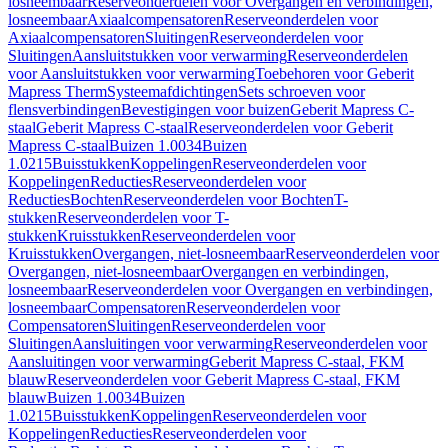
losneembaar
Reserveonderdelen voor Overgangen en verbindingen,
losneembaar
Axiaalcompensatoren
Reserveonderdelen voor
Axiaalcompensatoren
Sluitingen
Reserveonderdelen voor
Sluitingen
Aansluitstukken voor verwarming
Reserveonderdelen
voor Aansluitstukken voor verwarming
Toebehoren voor Geberit
Mapress Therm
Systeemafdichtingen
Sets schroeven voor
flensverbindingen
Bevestigingen voor buizen
Geberit Mapress C-
staal
Geberit Mapress C-staal
Reserveonderdelen voor Geberit
Mapress C-staal
Buizen 1.0034
Buizen
1.0215
Buisstukken
Koppelingen
Reserveonderdelen voor
Koppelingen
Reducties
Reserveonderdelen voor
Reducties
Bochten
Reserveonderdelen voor Bochten
T-
stukken
Reserveonderdelen voor T-
stukken
Kruisstukken
Reserveonderdelen voor
Kruisstukken
Overgangen, niet-losneembaar
Reserveonderdelen voor
Overgangen, niet-losneembaar
Overgangen en verbindingen,
losneembaar
Reserveonderdelen voor Overgangen en verbindingen,
losneembaar
Compensatoren
Reserveonderdelen voor
Compensatoren
Sluitingen
Reserveonderdelen voor
Sluitingen
Aansluitingen voor verwarming
Reserveonderdelen voor
Aansluitingen voor verwarming
Geberit Mapress C-staal, FKM
blauw
Reserveonderdelen voor Geberit Mapress C-staal, FKM
blauw
Buizen 1.0034
Buizen
1.0215
Buisstukken
Koppelingen
Reserveonderdelen voor
Koppelingen
Reducties
Reserveonderdelen voor