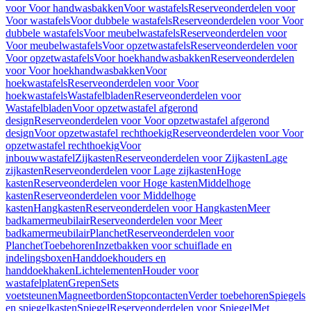
voor Voor handwasbakken
Voor wastafels
Reserveonderdelen voor
Voor wastafels
Voor dubbele wastafels
Reserveonderdelen voor Voor
dubbele wastafels
Voor meubelwastafels
Reserveonderdelen voor
Voor meubelwastafels
Voor opzetwastafels
Reserveonderdelen voor
Voor opzetwastafels
Voor hoekhandwasbakken
Reserveonderdelen
voor Voor hoekhandwasbakken
Voor
hoekwastafels
Reserveonderdelen voor Voor
hoekwastafels
Wastafelbladen
Reserveonderdelen voor
Wastafelbladen
Voor opzetwastafel afgerond
design
Reserveonderdelen voor Voor opzetwastafel afgerond
design
Voor opzetwastafel rechthoekig
Reserveonderdelen voor Voor
opzetwastafel rechthoekig
Voor
inbouwwastafel
Zijkasten
Reserveonderdelen voor Zijkasten
Lage
zijkasten
Reserveonderdelen voor Lage zijkasten
Hoge
kasten
Reserveonderdelen voor Hoge kasten
Middelhoge
kasten
Reserveonderdelen voor Middelhoge
kasten
Hangkasten
Reserveonderdelen voor Hangkasten
Meer
badkamermeubilair
Reserveonderdelen voor Meer
badkamermeubilair
Planchet
Reserveonderdelen voor
Planchet
Toebehoren
Inzetbakken voor schuiflade en
indelingsboxen
Handdoekhouders en
handdoekhaken
Lichtelementen
Houder voor
wastafelplaten
Grepen
Sets
voetsteunen
Magneetborden
Stopcontacten
Verder toebehoren
Spiegels
en spiegelkasten
Spiegel
Reserveonderdelen voor Spiegel
Met