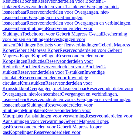
Reducties
Bochten
Reserveonderdelen voor Bochten
T-
stukken
Reserveonderdelen voor T-stukken
Overgangen, niet-
losneembaar
Reserveonderdelen voor Overgangen, niet-
losneembaar
Overgangen en verbindingen,
losneembaar
Reserveonderdelen voor Overgangen en verbindingen,
losneembaar
Sluitingen
Reserveonderdelen voor
Sluitingen
Toebehoren voor Geberit Mapress C-staal
Bescherming
voor buizen en fittingen
Bevestigingen voor
buizen
Dichtingen
Boutsets voor flensverbindingen
Geberit Mapress
Koper
Geberit Mapress Koper
Reserveonderdelen voor Geberit
Mapress Koper
Koppelingen
Reserveonderdelen voor
Koppelingen
Reducties
Reserveonderdelen voor
Reducties
Bochten
Reserveonderdelen voor Bochten
T-
stukken
Reserveonderdelen voor T-stukken
Inwendige
circulatie
Reserveonderdelen voor Inwendige
circulatie
Kruisstukken
Reserveonderdelen voor
Kruisstukken
Overgangen, niet-losneembaar
Reserveonderdelen voor
Overgangen, niet-losneembaar
Overgangen en verbindingen,
losneembaar
Reserveonderdelen voor Overgangen en verbindingen,
losneembaar
Sluitingen
Reserveonderdelen voor
Sluitingen
Muurplaten
Reserveonderdelen voor
Muurplaten
Aansluitingen voor verwarming
Reserveonderdelen voor
Aansluitingen voor verwarming
Geberit Mapress Koper,
gas
Reserveonderdelen voor Geberit Mapress Koper,
gas
Koppelingen
Reserveonderdelen voor