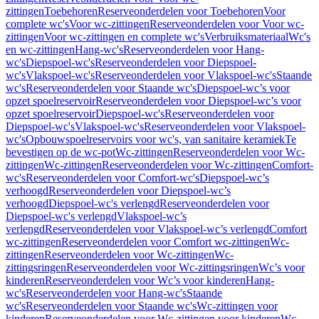
zittingen
Toebehoren
Reserveonderdelen voor Toebehoren
Voor
complete wc's
Voor wc-zittingen
Reserveonderdelen voor Voor wc-
zittingen
Voor wc-zittingen en complete wc's
Verbruiksmateriaal
Wc's
en wc-zittingen
Hang-wc's
Reserveonderdelen voor Hang-
wc's
Diepspoel-wc's
Reserveonderdelen voor Diepspoel-
wc's
Vlakspoel-wc's
Reserveonderdelen voor Vlakspoel-wc's
Staande
wc's
Reserveonderdelen voor Staande wc's
Diepspoel-wc’s voor
opzet spoelreservoir
Reserveonderdelen voor Diepspoel-wc’s voor
opzet spoelreservoir
Diepspoel-wc's
Reserveonderdelen voor
Diepspoel-wc's
Vlakspoel-wc's
Reserveonderdelen voor Vlakspoel-
wc's
Opbouwspoelreservoirs voor wc's, van sanitaire keramiek
Te
bevestigen op de wc-pot
Wc-zittingen
Reserveonderdelen voor Wc-
zittingen
Wc-zittingen
Reserveonderdelen voor Wc-zittingen
Comfort-
wc's
Reserveonderdelen voor Comfort-wc's
Diepspoel-wc’s
verhoogd
Reserveonderdelen voor Diepspoel-wc’s
verhoogd
Diepspoel-wc's verlengd
Reserveonderdelen voor
Diepspoel-wc's verlengd
Vlakspoel-wc’s
verlengd
Reserveonderdelen voor Vlakspoel-wc’s verlengd
Comfort
wc-zittingen
Reserveonderdelen voor Comfort wc-zittingen
Wc-
zittingen
Reserveonderdelen voor Wc-zittingen
Wc-
zittingsringen
Reserveonderdelen voor Wc-zittingsringen
Wc’s voor
kinderen
Reserveonderdelen voor Wc’s voor kinderen
Hang-
wc's
Reserveonderdelen voor Hang-wc's
Staande
wc's
Reserveonderdelen voor Staande wc's
Wc-zittingen voor
kinderen
Reserveonderdelen voor Wc-zittingen voor kinderen
Wc-