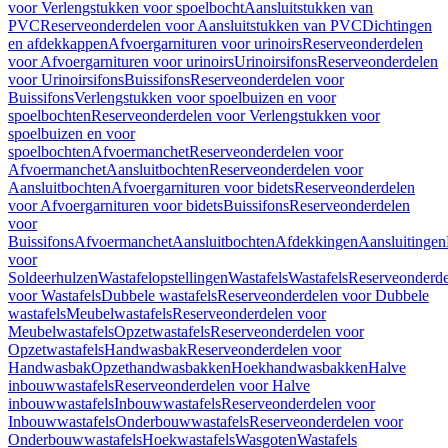
voor Verlengstukken voor spoelbocht
Aansluitstukken van
PVC
Reserveonderdelen voor Aansluitstukken van PVC
Dichtingen
en afdekkappen
Afvoergarnituren voor urinoirs
Reserveonderdelen
voor Afvoergarnituren voor urinoirs
Urinoirsifons
Reserveonderdelen
voor Urinoirsifons
Buissifons
Reserveonderdelen voor
Buissifons
Verlengstukken voor spoelbuizen en voor
spoelbochten
Reserveonderdelen voor Verlengstukken voor
spoelbuizen en voor
spoelbochten
Afvoermanchet
Reserveonderdelen voor
Afvoermanchet
Aansluitbochten
Reserveonderdelen voor
Aansluitbochten
Afvoergarnituren voor bidets
Reserveonderdelen
voor Afvoergarnituren voor bidets
Buissifons
Reserveonderdelen
voor
Buissifons
Afvoermanchet
Aansluitbochten
Afdekkingen
Aansluitingen
voor
Soldeerhulzen
Wastafelopstellingen
Wastafels
Wastafels
Reserveonderde
voor Wastafels
Dubbele wastafels
Reserveonderdelen voor Dubbele
wastafels
Meubelwastafels
Reserveonderdelen voor
Meubelwastafels
Opzetwastafels
Reserveonderdelen voor
Opzetwastafels
Handwasbak
Reserveonderdelen voor
Handwasbak
Opzethandwasbakken
Hoekhandwasbakken
Halve
inbouwwastafels
Reserveonderdelen voor Halve
inbouwwastafels
Inbouwwastafels
Reserveonderdelen voor
Inbouwwastafels
Onderbouwwastafels
Reserveonderdelen voor
Onderbouwwastafels
Hoekwastafels
Wasgoten
Wastafels