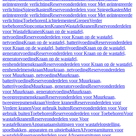
geïntegreerde verlichting
Reserveonderdelen voor Met geïntegreerde
verlichting
Spiegelkasten
Reserveonderdelen voor Spiegelkasten
Met
geïntegreerde verlichting
Reserveonderdelen voor Met geïntegreerde
verlichting
Toebehoren
Lichtelementen
Grepen
Verder
toebehoren
Stopcontacten
Kranen
Wastafelkranen
Reserveonderdelen
voor Wastafelkranen
Kraan op de wastafel,
netvoeding
Reserveonderdelen voor Kraan op de wastafel,
netvoeding
Kraan op de wastafel, batterijvoeding
Reserveonderdelen
voor Kraan op de wastafel, batterijvoeding
Kraan op de wastafel,
generatorvoeding
Reserveonderdelen voor Kraan op de wastafel,
generatorvoeding
Kraan op de wastafel,
eenhendelmengkraan
Reserveonderdelen voor Kraan op de wastafel,
eenhendelmengkraan
Muurkraan, netvoeding
Reserveonderdelen
voor Muurkraan, netvoeding
Muurkraan,
batterijvoeding
Reserveonderdelen voor Muurkraan,
batterijvoeding
Muurkraan, generatorvoeding
Reserveonderdelen
voor Muurkraan, generatorvoeding
Muurkraan,
tweegreepsmengkraan
Reserveonderdelen voor Muurkraan,
tweegreepsmengkraan
Verdere kranen
Reserveonderdelen voor
Verdere kranen
Voor gebruik buiten
Reserveonderdelen voor Voor
gebruik buiten
Toebehoren
Reserveonderdelen voor Toebehoren
Voor
wastafelkranen
Reserveonderdelen voor Voor
wastafelkranen
Apparaataansluitingen voor wastafelopstelling,
spoelbakken, apparaten en uitgietbakken
Afvoergarnituren voor
wastafels
Reserveonderdelen voor Afvoergarnituren voor