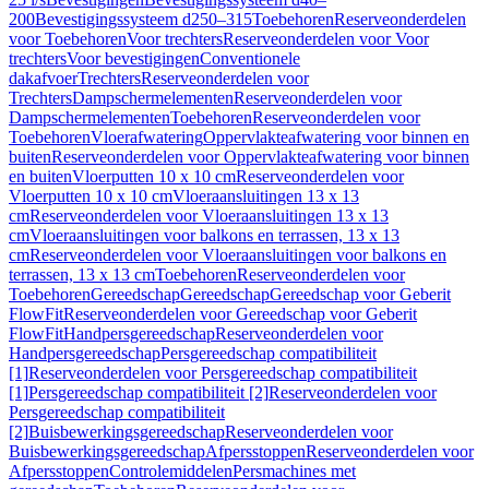
200
Bevestigingssysteem d250–315
Toebehoren
Reserveonderdelen
voor Toebehoren
Voor trechters
Reserveonderdelen voor Voor
trechters
Voor bevestigingen
Conventionele
dakafvoer
Trechters
Reserveonderdelen voor
Trechters
Dampschermelementen
Reserveonderdelen voor
Dampschermelementen
Toebehoren
Reserveonderdelen voor
Toebehoren
Vloerafwatering
Oppervlakteafwatering voor binnen en
buiten
Reserveonderdelen voor Oppervlakteafwatering voor binnen
en buiten
Vloerputten 10 x 10 cm
Reserveonderdelen voor
Vloerputten 10 x 10 cm
Vloeraansluitingen 13 x 13
cm
Reserveonderdelen voor Vloeraansluitingen 13 x 13
cm
Vloeraansluitingen voor balkons en terrassen, 13 x 13
cm
Reserveonderdelen voor Vloeraansluitingen voor balkons en
terrassen, 13 x 13 cm
Toebehoren
Reserveonderdelen voor
Toebehoren
Gereedschap
Gereedschap
Gereedschap voor Geberit
FlowFit
Reserveonderdelen voor Gereedschap voor Geberit
FlowFit
Handpersgereedschap
Reserveonderdelen voor
Handpersgereedschap
Persgereedschap compatibiliteit
[1]
Reserveonderdelen voor Persgereedschap compatibiliteit
[1]
Persgereedschap compatibiliteit [2]
Reserveonderdelen voor
Persgereedschap compatibiliteit
[2]
Buisbewerkingsgereedschap
Reserveonderdelen voor
Buisbewerkingsgereedschap
Afpersstoppen
Reserveonderdelen voor
Afpersstoppen
Controlemiddelen
Persmachines met