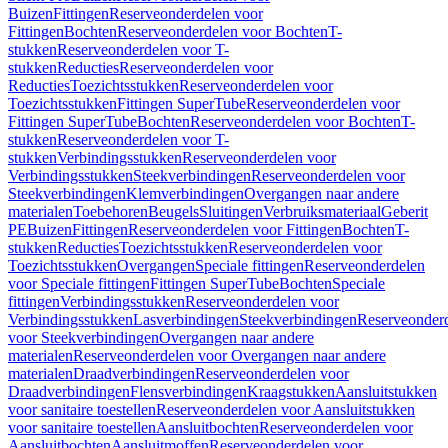
Buizen
Fittingen
Reserveonderdelen voor
Fittingen
Bochten
Reserveonderdelen voor Bochten
T-
stukken
Reserveonderdelen voor T-
stukken
Reducties
Reserveonderdelen voor
Reducties
Toezichtsstukken
Reserveonderdelen voor
Toezichtsstukken
Fittingen SuperTube
Reserveonderdelen voor
Fittingen SuperTube
Bochten
Reserveonderdelen voor Bochten
T-
stukken
Reserveonderdelen voor T-
stukken
Verbindingsstukken
Reserveonderdelen voor
Verbindingsstukken
Steekverbindingen
Reserveonderdelen voor
Steekverbindingen
Klemverbindingen
Overgangen naar andere
materialen
Toebehoren
Beugels
Sluitingen
Verbruiksmateriaal
Geberit
PE
Buizen
Fittingen
Reserveonderdelen voor Fittingen
Bochten
T-
stukken
Reducties
Toezichtsstukken
Reserveonderdelen voor
Toezichtsstukken
Overgangen
Speciale fittingen
Reserveonderdelen
voor Speciale fittingen
Fittingen SuperTube
Bochten
Speciale
fittingen
Verbindingsstukken
Reserveonderdelen voor
Verbindingsstukken
Lasverbindingen
Steekverbindingen
Reserveonder
voor Steekverbindingen
Overgangen naar andere
materialen
Reserveonderdelen voor Overgangen naar andere
materialen
Draadverbindingen
Reserveonderdelen voor
Draadverbindingen
Flensverbindingen
Kraagstukken
Aansluitstukken
voor sanitaire toestellen
Reserveonderdelen voor Aansluitstukken
voor sanitaire toestellen
Aansluitbochten
Reserveonderdelen voor
Aansluitbochten
Aansluitmoffen
Reserveonderdelen voor