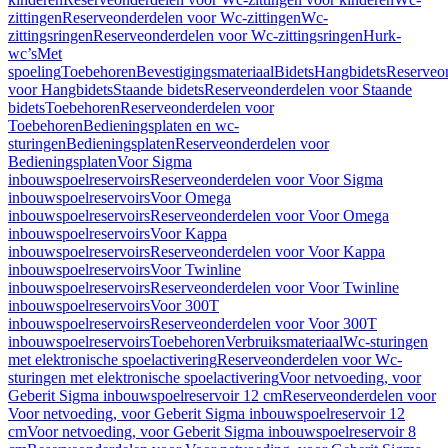
zittingen
Reserveonderdelen voor Wc-zittingen
Wc-
zittingsringen
Reserveonderdelen voor Wc-zittingsringen
Hurk-
wc’s
Met
spoeling
Toebehoren
Bevestigingsmateriaal
Bidets
Hangbidets
Reserveo
voor Hangbidets
Staande bidets
Reserveonderdelen voor Staande
bidets
Toebehoren
Reserveonderdelen voor
Toebehoren
Bedieningsplaten en wc-
sturingen
Bedieningsplaten
Reserveonderdelen voor
Bedieningsplaten
Voor Sigma
inbouwspoelreservoirs
Reserveonderdelen voor Voor Sigma
inbouwspoelreservoirs
Voor Omega
inbouwspoelreservoirs
Reserveonderdelen voor Voor Omega
inbouwspoelreservoirs
Voor Kappa
inbouwspoelreservoirs
Reserveonderdelen voor Voor Kappa
inbouwspoelreservoirs
Voor Twinline
inbouwspoelreservoirs
Reserveonderdelen voor Voor Twinline
inbouwspoelreservoirs
Voor 300T
inbouwspoelreservoirs
Reserveonderdelen voor Voor 300T
inbouwspoelreservoirs
Toebehoren
Verbruiksmateriaal
Wc-sturingen
met elektronische spoelactivering
Reserveonderdelen voor Wc-
sturingen met elektronische spoelactivering
Voor netvoeding, voor
Geberit Sigma inbouwspoelreservoir 12 cm
Reserveonderdelen voor
Voor netvoeding, voor Geberit Sigma inbouwspoelreservoir 12
cm
Voor netvoeding, voor Geberit Sigma inbouwspoelreservoir 8