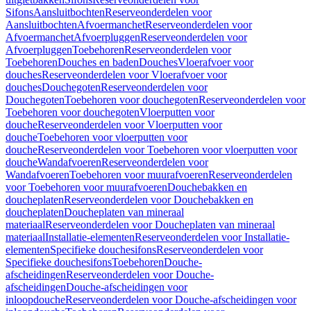
Sifons
Aansluitbochten
Reserveonderdelen voor
Aansluitbochten
Afvoermanchet
Reserveonderdelen voor
Afvoermanchet
Afvoerpluggen
Reserveonderdelen voor
Afvoerpluggen
Toebehoren
Reserveonderdelen voor
Toebehoren
Douches en baden
Douches
Vloerafvoer voor
douches
Reserveonderdelen voor Vloerafvoer voor
douches
Douchegoten
Reserveonderdelen voor
Douchegoten
Toebehoren voor douchegoten
Reserveonderdelen voor
Toebehoren voor douchegoten
Vloerputten voor
douche
Reserveonderdelen voor Vloerputten voor
douche
Toebehoren voor vloerputten voor
douche
Reserveonderdelen voor Toebehoren voor vloerputten voor
douche
Wandafvoeren
Reserveonderdelen voor
Wandafvoeren
Toebehoren voor muurafvoeren
Reserveonderdelen
voor Toebehoren voor muurafvoeren
Douchebakken en
doucheplaten
Reserveonderdelen voor Douchebakken en
doucheplaten
Doucheplaten van mineraal
materiaal
Reserveonderdelen voor Doucheplaten van mineraal
materiaal
Installatie-elementen
Reserveonderdelen voor Installatie-
elementen
Specifieke douchesifons
Reserveonderdelen voor
Specifieke douchesifons
Toebehoren
Douche-
afscheidingen
Reserveonderdelen voor Douche-
afscheidingen
Douche-afscheidingen voor
inloopdouche
Reserveonderdelen voor Douche-afscheidingen voor