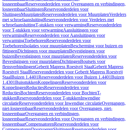
losneembaar
Reserveonderdelen voor Overgangen en verbindingen,
losneembaar
Sluitingen
Reserveonderdelen voor
Sluitingen
Muurplaten
Reserveonderdelen voor Muurplaten
Verdelers
met schroefaansluiting
Reserveonderdelen voor Verdelers met
schroefaansluiting
T-stukken voor verwarming
Reserveonderdelen
voor T-stukken voor verwarming
Aansluitingen voor
verwarming
Reserveonderdelen voor Aansluitingen voor
verwarming
Toebehoren
Reserveonderdelen voor
Toebehoren
Isolaties voor muurplaten
Bescherming voor buizen en
fittingen
Dichtingen voor muurplaten
Bevestigingen voor
buizen
Bevestigingen voor muurplaten
Reserveonderdelen voor
Bevestigingen voor muurplaten
Dichtingen
Boutsets voor
flensverbindingen
Geberit Mapress Roestvrij Staal
Geberit Mapress
Roestvrij Staal
Reserveonderdelen voor Geberit Mapress Roestvrij
Staal
Buizen 1.4401
Reserveonderdelen voor Buizen 1.4401
Buizen
1.4301
Buisstukken
Koppelingen
Reserveonderdelen voor
Koppelingen
Reducties
Reserveonderdelen voor
Reducties
Bochten
Reserveonderdelen voor Bochten
T-
stukken
Reserveonderdelen voor T-stukken
Inwendige
circulatie
Reserveonderdelen voor Inwendige circulatie
Overgangen,
niet-losneembaar
Reserveonderdelen voor Overgangen, niet-
losneembaar
Overgangen en verbindingen,
losneembaar
Reserveonderdelen voor Overgangen en verbindingen,
losneembaar
Compensatoren
Reserveonderdelen voor
Compensatoren
Doorvoeren
Sluitingen
Reserveonderdelen voor