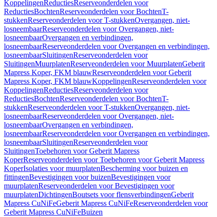
Koppelingen
Reducties
Reserveonderdelen voor
Reducties
Bochten
Reserveonderdelen voor Bochten
T-
stukken
Reserveonderdelen voor T-stukken
Overgangen, niet-
losneembaar
Reserveonderdelen voor Overgangen, niet-
losneembaar
Overgangen en verbindingen,
losneembaar
Reserveonderdelen voor Overgangen en verbindingen,
losneembaar
Sluitingen
Reserveonderdelen voor
Sluitingen
Muurplaten
Reserveonderdelen voor Muurplaten
Geberit
Mapress Koper, FKM blauw
Reserveonderdelen voor Geberit
Mapress Koper, FKM blauw
Koppelingen
Reserveonderdelen voor
Koppelingen
Reducties
Reserveonderdelen voor
Reducties
Bochten
Reserveonderdelen voor Bochten
T-
stukken
Reserveonderdelen voor T-stukken
Overgangen, niet-
losneembaar
Reserveonderdelen voor Overgangen, niet-
losneembaar
Overgangen en verbindingen,
losneembaar
Reserveonderdelen voor Overgangen en verbindingen,
losneembaar
Sluitingen
Reserveonderdelen voor
Sluitingen
Toebehoren voor Geberit Mapress
Koper
Reserveonderdelen voor Toebehoren voor Geberit Mapress
Koper
Isolaties voor muurplaten
Bescherming voor buizen en
fittingen
Bevestigingen voor buizen
Bevestigingen voor
muurplaten
Reserveonderdelen voor Bevestigingen voor
muurplaten
Dichtingen
Boutsets voor flensverbindingen
Geberit
Mapress CuNiFe
Geberit Mapress CuNiFe
Reserveonderdelen voor
Geberit Mapress CuNiFe
Buizen