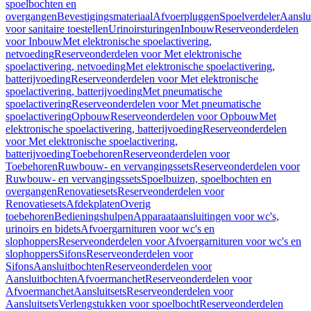
spoelbochten en
overgangen
Bevestigingsmateriaal
Afvoerpluggen
Spoelverdeler
Aanslu
voor sanitaire toestellen
Urinoirsturingen
Inbouw
Reserveonderdelen
voor Inbouw
Met elektronische spoelactivering,
netvoeding
Reserveonderdelen voor Met elektronische
spoelactivering, netvoeding
Met elektronische spoelactivering,
batterijvoeding
Reserveonderdelen voor Met elektronische
spoelactivering, batterijvoeding
Met pneumatische
spoelactivering
Reserveonderdelen voor Met pneumatische
spoelactivering
Opbouw
Reserveonderdelen voor Opbouw
Met
elektronische spoelactivering, batterijvoeding
Reserveonderdelen
voor Met elektronische spoelactivering,
batterijvoeding
Toebehoren
Reserveonderdelen voor
Toebehoren
Ruwbouw- en vervangingssets
Reserveonderdelen voor
Ruwbouw- en vervangingssets
Spoelbuizen, spoelbochten en
overgangen
Renovatiesets
Reserveonderdelen voor
Renovatiesets
Afdekplaten
Overig
toebehoren
Bedieningshulpen
Apparaataansluitingen voor wc's,
urinoirs en bidets
Afvoergarnituren voor wc's en
slophoppers
Reserveonderdelen voor Afvoergarnituren voor wc's en
slophoppers
Sifons
Reserveonderdelen voor
Sifons
Aansluitbochten
Reserveonderdelen voor
Aansluitbochten
Afvoermanchet
Reserveonderdelen voor
Afvoermanchet
Aansluitsets
Reserveonderdelen voor
Aansluitsets
Verlengstukken voor spoelbocht
Reserveonderdelen