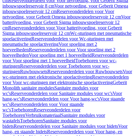
cm
Reserveonderdelen voor Voor netvoeding, voor Geberit Sigma
inbouwspoelreservoir 8 cm
Voor netvoeding, voor Geberit Omega
inbouwspoelreservoir 12 cm
Reserveonderdelen voor Voor
netvoeding, voor Geberit Omega inbouwspoelreservoir 12 cm
Voor
batterijvoeding, voor Geberit Sigma inbouwspoelreservoir 12
cm
Reserveonderdelen voor Voor batterijvoeding, voor Geberit
Sigma inbouwspoelreservoir 12 cm
Wc-sturingen met pneumatische
spoelactivering
Reserveonderdelen voor Wc-sturingen met
pneumatische spoelactivering
Voor spoeling met 2
hoeveelheden
Reserveonderdelen voor Voor spoeling met 2
hoeveelheden
Voor spoeling met 1 hoeveelheid
Reserveonderdelen
voor Voor spoeling met 1 hoeveelheid
Toebehoren voor wc-
sturingen
Reserveonderdelen voor Toebehoren voor wc-
sturingen
Ruwbouwsets
Reserveonderdelen voor Ruwbouwsets
Voor
wc-sturingen met elektronische spoelactivering
Reserveonderdelen
voor Voor wc-sturingen met elektronische spoelactivering
Geberit
Monolith sanitaire modules
Sanitaire modules voor
wc's
Reserveonderdelen voor Sanitaire modules voor wc's
Voor
hang-wc's
Reserveonderdelen voor Voor hang-wc's
Voor staande
wc's
Reserveonderdelen voor Voor staande
wc's
Toebehoren
Reserveonderdelen voor
Toebehoren
Verbruiksmateriaal
Sanitaire modules voor
wastafels
Toebehoren
Sanitaire modules voor
bidets
Reserveonderdelen voor Sanitaire modules voor bidets
Voor
hang- en staande bidets
Reserveonderdelen voor Voor hang- en