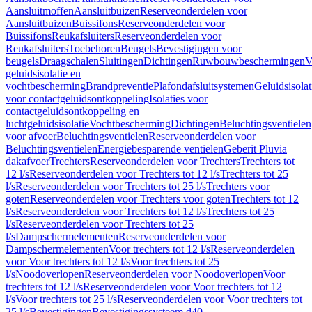
Aansluitmoffen
Aansluitbuizen
Reserveonderdelen voor
Aansluitbuizen
Buissifons
Reserveonderdelen voor
Buissifons
Reukafsluiters
Reserveonderdelen voor
Reukafsluiters
Toebehoren
Beugels
Bevestigingen voor
beugels
Draagschalen
Sluitingen
Dichtingen
Ruwbouwbeschermingen
V
geluidsisolatie en
vochtbescherming
Brandpreventie
Plafondafsluitsystemen
Geluidsisolat
voor contactgeluidsontkoppeling
Isolaties voor
contactgeluidsontkoppeling en
luchtgeluidsisolatie
Vochtbescherming
Dichtingen
Beluchtingsventielen
voor afvoer
Beluchtingsventielen
Reserveonderdelen voor
Beluchtingsventielen
Energiebesparende ventielen
Geberit Pluvia
dakafvoer
Trechters
Reserveonderdelen voor Trechters
Trechters tot
12 l/s
Reserveonderdelen voor Trechters tot 12 l/s
Trechters tot 25
l/s
Reserveonderdelen voor Trechters tot 25 l/s
Trechters voor
goten
Reserveonderdelen voor Trechters voor goten
Trechters tot 12
l/s
Reserveonderdelen voor Trechters tot 12 l/s
Trechters tot 25
l/s
Reserveonderdelen voor Trechters tot 25
l/s
Dampschermelementen
Reserveonderdelen voor
Dampschermelementen
Voor trechters tot 12 l/s
Reserveonderdelen
voor Voor trechters tot 12 l/s
Voor trechters tot 25
l/s
Noodoverlopen
Reserveonderdelen voor Noodoverlopen
Voor
trechters tot 12 l/s
Reserveonderdelen voor Voor trechters tot 12
l/s
Voor trechters tot 25 l/s
Reserveonderdelen voor Voor trechters tot
25 l/s
Bevestigingen
Bevestigingssysteem d40–