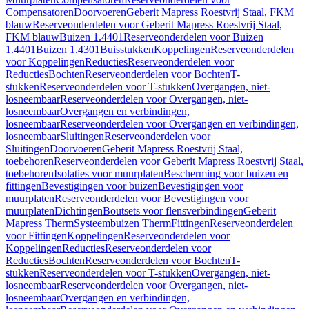
Compensatoren
Doorvoeren
Geberit Mapress Roestvrij Staal, FKM
blauw
Reserveonderdelen voor Geberit Mapress Roestvrij Staal,
FKM blauw
Buizen 1.4401
Reserveonderdelen voor Buizen
1.4401
Buizen 1.4301
Buisstukken
Koppelingen
Reserveonderdelen
voor Koppelingen
Reducties
Reserveonderdelen voor
Reducties
Bochten
Reserveonderdelen voor Bochten
T-
stukken
Reserveonderdelen voor T-stukken
Overgangen, niet-
losneembaar
Reserveonderdelen voor Overgangen, niet-
losneembaar
Overgangen en verbindingen,
losneembaar
Reserveonderdelen voor Overgangen en verbindingen,
losneembaar
Sluitingen
Reserveonderdelen voor
Sluitingen
Doorvoeren
Geberit Mapress Roestvrij Staal,
toebehoren
Reserveonderdelen voor Geberit Mapress Roestvrij Staal,
toebehoren
Isolaties voor muurplaten
Bescherming voor buizen en
fittingen
Bevestigingen voor buizen
Bevestigingen voor
muurplaten
Reserveonderdelen voor Bevestigingen voor
muurplaten
Dichtingen
Boutsets voor flensverbindingen
Geberit
Mapress Therm
Systeembuizen Therm
Fittingen
Reserveonderdelen
voor Fittingen
Koppelingen
Reserveonderdelen voor
Koppelingen
Reducties
Reserveonderdelen voor
Reducties
Bochten
Reserveonderdelen voor Bochten
T-
stukken
Reserveonderdelen voor T-stukken
Overgangen, niet-
losneembaar
Reserveonderdelen voor Overgangen, niet-
losneembaar
Overgangen en verbindingen,