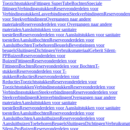
Toezichtsstukken
Fittingen SuperTube
Bochten
Speciale
fittingen
Verbindingsstukken
Reserveonderdelen voor
Verbindingsstukken
Lasverbindingen
Steekverbindingen
Reserveonder
voor Steekverbindingen
Overgangen naar andere
materialen
Reserveonderdelen voor Overgangen naar andere
materialen
Aansluitstukken voor sanitaire
toestellen
Reserveonderdelen voor Aansluitstukken voor sanitaire
toestellen
Aansluitbochten
Reserveonderdelen voor
Aansluitbochten
Toebehoren
Beugels
Bevestigingen voor
beugels
Sluitingen
Dichtingen
Verbruiksmateriaal
Geberit Silent-
PP
Buizen
Reserveonderdelen voor
Buizen
Fittingen
Reserveonderdelen voor
Fittingen
Bochten
Reserveonderdelen voor Bochten
T-
stukken
Reserveonderdelen voor T-
stukken
Reducties
Reserveonderdelen voor
Reducties
Toezichtsstukken
Reserveonderdelen voor
Toezichtsstukken
Verbindingsstukken
Reserveonderdelen voor
Verbindingsstukken
Steekverbindingen
Reserveonderdelen voor
Steekverbindingen
Klemverbindingen
Overgangen naar andere
materialen
Aansluitstukken voor sanitaire
toestellen
Reserveonderdelen voor Aansluitstukken voor sanitaire
toestellen
Aansluitbochten
Reserveonderdelen voor
Aansluitbochten
Aansluitbuizen
Reserveonderdelen voor
Aansluitbuizen
Toebehoren
Beugels
Sluitingen
Dichtingen
Verbruiksmat
Silent-Pro
Buizen
Reserveonderdelen voor