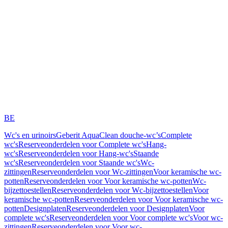
BE
Wc's en urinoirs
Geberit AquaClean douche-wc’s
Complete
wc's
Reserveonderdelen voor Complete wc's
Hang-
wc's
Reserveonderdelen voor Hang-wc's
Staande
wc's
Reserveonderdelen voor Staande wc's
Wc-
zittingen
Reserveonderdelen voor Wc-zittingen
Voor keramische wc-
potten
Reserveonderdelen voor Voor keramische wc-potten
Wc-
bijzettoestellen
Reserveonderdelen voor Wc-bijzettoestellen
Voor
keramische wc-potten
Reserveonderdelen voor Voor keramische wc-
potten
Designplaten
Reserveonderdelen voor Designplaten
Voor
complete wc's
Reserveonderdelen voor Voor complete wc's
Voor wc-
zittingen
Reserveonderdelen voor Voor wc-