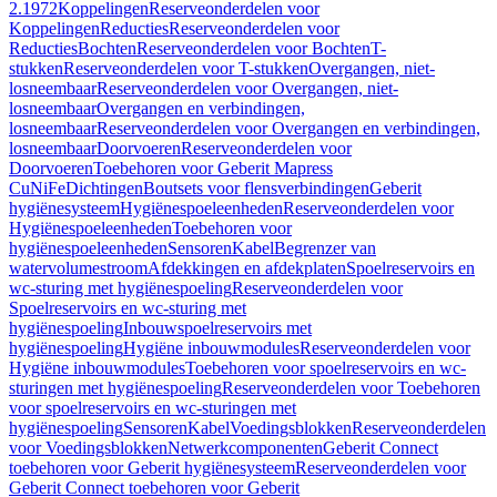
2.1972
Koppelingen
Reserveonderdelen voor
Koppelingen
Reducties
Reserveonderdelen voor
Reducties
Bochten
Reserveonderdelen voor Bochten
T-
stukken
Reserveonderdelen voor T-stukken
Overgangen, niet-
losneembaar
Reserveonderdelen voor Overgangen, niet-
losneembaar
Overgangen en verbindingen,
losneembaar
Reserveonderdelen voor Overgangen en verbindingen,
losneembaar
Doorvoeren
Reserveonderdelen voor
Doorvoeren
Toebehoren voor Geberit Mapress
CuNiFe
Dichtingen
Boutsets voor flensverbindingen
Geberit
hygiënesysteem
Hygiënespoeleenheden
Reserveonderdelen voor
Hygiënespoeleenheden
Toebehoren voor
hygiënespoeleenheden
Sensoren
Kabel
Begrenzer van
watervolumestroom
Afdekkingen en afdekplaten
Spoelreservoirs en
wc-sturing met hygiënespoeling
Reserveonderdelen voor
Spoelreservoirs en wc-sturing met
hygiënespoeling
Inbouwspoelreservoirs met
hygiënespoeling
Hygiëne inbouwmodules
Reserveonderdelen voor
Hygiëne inbouwmodules
Toebehoren voor spoelreservoirs en wc-
sturingen met hygiënespoeling
Reserveonderdelen voor Toebehoren
voor spoelreservoirs en wc-sturingen met
hygiënespoeling
Sensoren
Kabel
Voedingsblokken
Reserveonderdelen
voor Voedingsblokken
Netwerkcomponenten
Geberit Connect
toebehoren voor Geberit hygiënesysteem
Reserveonderdelen voor
Geberit Connect toebehoren voor Geberit