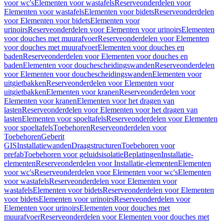
voor wc's
Elementen voor wastafels
Reserveonderdelen voor
Elementen voor wastafels
Elementen voor bidets
Reserveonderdelen
voor Elementen voor bidets
Elementen voor
urinoirs
Reserveonderdelen voor Elementen voor urinoirs
Elementen
voor douches met muurafvoer
Reserveonderdelen voor Elementen
voor douches met muurafvoer
Elementen voor douches en
baden
Reserveonderdelen voor Elementen voor douches en
baden
Elementen voor douchescheidingswanden
Reserveonderdelen
voor Elementen voor douchescheidingswanden
Elementen voor
uitgietbakken
Reserveonderdelen voor Elementen voor
uitgietbakken
Elementen voor kranen
Reserveonderdelen voor
Elementen voor kranen
Elementen voor het dragen van
lasten
Reserveonderdelen voor Elementen voor het dragen van
lasten
Elementen voor spoeltafels
Reserveonderdelen voor Elementen
voor spoeltafels
Toebehoren
Reserveonderdelen voor
Toebehoren
Geberit
GIS
Installatiewanden
Draagstructuren
Toebehoren voor
prefab
Toebehoren voor geluidsisolatie
Beplatingen
Installatie-
elementen
Reserveonderdelen voor Installatie-elementen
Elementen
voor wc's
Reserveonderdelen voor Elementen voor wc's
Elementen
voor wastafels
Reserveonderdelen voor Elementen voor
wastafels
Elementen voor bidets
Reserveonderdelen voor Elementen
voor bidets
Elementen voor urinoirs
Reserveonderdelen voor
Elementen voor urinoirs
Elementen voor douches met
muurafvoer
Reserveonderdelen voor Elementen voor douches met