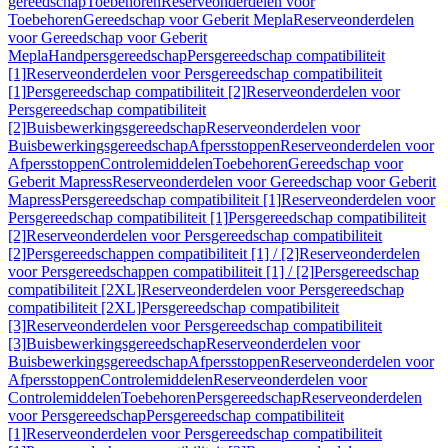
gereedschap
Toebehoren
Reserveonderdelen voor
Toebehoren
Gereedschap voor Geberit Mepla
Reserveonderdelen
voor Gereedschap voor Geberit
Mepla
Handpersgereedschap
Persgereedschap compatibiliteit
[1]
Reserveonderdelen voor Persgereedschap compatibiliteit
[1]
Persgereedschap compatibiliteit [2]
Reserveonderdelen voor
Persgereedschap compatibiliteit
[2]
Buisbewerkingsgereedschap
Reserveonderdelen voor
Buisbewerkingsgereedschap
Afpersstoppen
Reserveonderdelen voor
Afpersstoppen
Controlemiddelen
Toebehoren
Gereedschap voor
Geberit Mapress
Reserveonderdelen voor Gereedschap voor Geberit
Mapress
Persgereedschap compatibiliteit [1]
Reserveonderdelen voor
Persgereedschap compatibiliteit [1]
Persgereedschap compatibiliteit
[2]
Reserveonderdelen voor Persgereedschap compatibiliteit
[2]
Persgereedschappen compatibiliteit [1] / [2]
Reserveonderdelen
voor Persgereedschappen compatibiliteit [1] / [2]
Persgereedschap
compatibiliteit [2XL]
Reserveonderdelen voor Persgereedschap
compatibiliteit [2XL]
Persgereedschap compatibiliteit
[3]
Reserveonderdelen voor Persgereedschap compatibiliteit
[3]
Buisbewerkingsgereedschap
Reserveonderdelen voor
Buisbewerkingsgereedschap
Afpersstoppen
Reserveonderdelen voor
Afpersstoppen
Controlemiddelen
Reserveonderdelen voor
Controlemiddelen
Toebehoren
Persgereedschap
Reserveonderdelen
voor Persgereedschap
Persgereedschap compatibiliteit
[1]
Reserveonderdelen voor Persgereedschap compatibiliteit