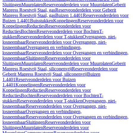
Sluitingen
Muurplaten
Reserveonderdelen voor Muurplaten
Geberit
Mapress Roestvrij Staal, gas
Reserveonderdelen voor Geberit
Mapress Roestvrij Staal, gas
Buizen 1.4401
Reserveonderdelen voor
Buizen 1.4401
Buisstukken
Koppelingen
Reserveonderdelen voor
Koppelingen
Reducties
Reserveonderdelen voor
Reducties
Bochten
Reserveonderdelen voor Bochten
T-
stukken
Reserveonderdelen voor T-stukken
Overgangen, niet-
losneembaar
Reserveonderdelen voor Overgangen, niet-
losneembaar
Overgangen en verbindingen,
losneembaar
Reserveonderdelen voor Overgangen en verbindingen,
losneembaar
Sluitingen
Reserveonderdelen voor
Sluitingen
Muurplaten
Reserveonderdelen voor Muurplaten
Geberit
Mapress Roestvrij Staal, siliconenvrij
Reserveonderdelen voor
Geberit Mapress Roestvrij Staal, siliconenvrij
Buizen
1.4401
Reserveonderdelen voor Buizen
1.4401
Koppelingen
Reserveonderdelen voor
Koppelingen
Reducties
Reserveonderdelen voor
Reducties
Bochten
Reserveonderdelen voor Bochten
T-
stukken
Reserveonderdelen voor T-stukken
Overgangen, niet-
losneembaar
Reserveonderdelen voor Overgangen, niet-
losneembaar
Overgangen en verbindingen,
losneembaar
Reserveonderdelen voor Overgangen en verbindingen,
losneembaar
Sluitingen
Reserveonderdelen voor
Sluitingen
Muurplaten
Reserveonderdelen voor
Muurplaten
Compensatoren
Reserveonderdelen voor