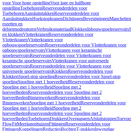
voor Voor hoge opstelling
Voor lage en halfhoge
opstelling
Toebehoren
Reserveonderdelen voor
Toebehoren
Aansluitstukken
Reserveonderdelen voor
Aansluitstukken
Hoekstopkranen
Dichtingen
Bevestigingen
Manchetten
rozetten en
debietmoderatoren
Verbruiksmateriaal
Klokken
Inbouwspoelreservoirs
en klokken
Vlotterkranen
Reserveonderdelen voor
Vlotterkranen
Vlotterkranen voor
opbouwspoelreservoirs
Reserveonderdelen voor Vlotterkranen voor
opbouwspoelreservoirs
Vlotterkranen voor keramische
spoelreservoirs
Reserveonderdelen voor Vlotterkranen voor
keramische spoelreservoirs
Vlotterkranen voor universeele
spoelreservoirs
Reserveonderdelen voor Vlotterkranen voor
universeele spoelreservoirs
Klokken
Reserveonderdelen voor
Klokken
Spoel-stop spoeling
Reserveonderdelen voor Spoel-stop
spoeling
Spoeling met 1 hoeveelheid
Reserveonderdelen voor
Spoeling met 1 hoeveelheid
Spoeling met 2
hoeveelheden
Reserveonderdelen voor Spoeling met 2
hoeveelheden
Binnenwerken
Reserveonderdelen voor
Binnenwerken
Spoeling met 1 hoeveelheid
Reserveonderdelen voor
Spoeling met 1 hoeveelheid
Spoeling met 2
hoeveelheden
Reserveonderdelen voor Spoeling met 2
hoeveelheden
Toebehoren
Drukkers
Overgangen
Afsluitstoppen
Toevoe
FlowFit
Meerlagenbuizen
Fittingen
Reserveonderdelen voor
Fittingen
Koppelingen
Reducties
Bochten
T-stukken
Inwendige