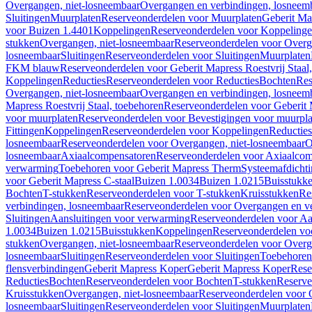
Overgangen, niet-losneembaar
Overgangen en verbindingen, losneem
Sluitingen
Muurplaten
Reserveonderdelen voor Muurplaten
Geberit Map
voor Buizen 1.4401
Koppelingen
Reserveonderdelen voor Koppeling
stukken
Overgangen, niet-losneembaar
Reserveonderdelen voor Overg
losneembaar
Sluitingen
Reserveonderdelen voor Sluitingen
Muurplaten
FKM blauw
Reserveonderdelen voor Geberit Mapress Roestvrij Sta
Koppelingen
Reducties
Reserveonderdelen voor Reducties
Bochten
Res
Overgangen, niet-losneembaar
Overgangen en verbindingen, losneem
Mapress Roestvrij Staal, toebehoren
Reserveonderdelen voor Geberit M
voor muurplaten
Reserveonderdelen voor Bevestigingen voor muurpla
Fittingen
Koppelingen
Reserveonderdelen voor Koppelingen
Reducties
losneembaar
Reserveonderdelen voor Overgangen, niet-losneembaar
O
losneembaar
Axiaalcompensatoren
Reserveonderdelen voor Axiaalcom
verwarming
Toebehoren voor Geberit Mapress Therm
Systeemafdicht
voor Geberit Mapress C-staal
Buizen 1.0034
Buizen 1.0215
Buisstukk
Bochten
T-stukken
Reserveonderdelen voor T-stukken
Kruisstukken
Re
verbindingen, losneembaar
Reserveonderdelen voor Overgangen en ve
Sluitingen
Aansluitingen voor verwarming
Reserveonderdelen voor Aa
1.0034
Buizen 1.0215
Buisstukken
Koppelingen
Reserveonderdelen vo
stukken
Overgangen, niet-losneembaar
Reserveonderdelen voor Overg
losneembaar
Sluitingen
Reserveonderdelen voor Sluitingen
Toebehoren 
flensverbindingen
Geberit Mapress Koper
Geberit Mapress Koper
Rese
Reducties
Bochten
Reserveonderdelen voor Bochten
T-stukken
Reserve
Kruisstukken
Overgangen, niet-losneembaar
Reserveonderdelen voor 
losneembaar
Sluitingen
Reserveonderdelen voor Sluitingen
Muurplaten