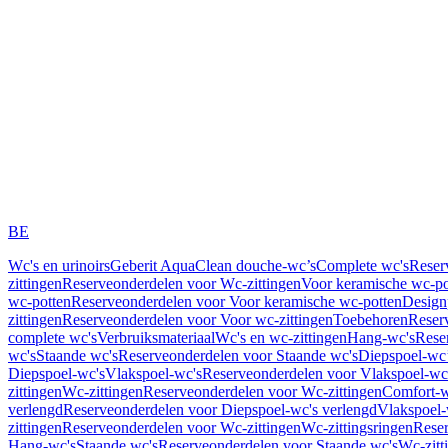
BE
Wc's en urinoirs
Geberit AquaClean douche-wc’s
Complete wc's
Reser
zittingen
Reserveonderdelen voor Wc-zittingen
Voor keramische wc-po
wc-potten
Reserveonderdelen voor Voor keramische wc-potten
Design
zittingen
Reserveonderdelen voor Voor wc-zittingen
Toebehoren
Reser
complete wc's
Verbruiksmateriaal
Wc's en wc-zittingen
Hang-wc's
Rese
wc's
Staande wc's
Reserveonderdelen voor Staande wc's
Diepspoel-wc’
Diepspoel-wc's
Vlakspoel-wc's
Reserveonderdelen voor Vlakspoel-wc
zittingen
Wc-zittingen
Reserveonderdelen voor Wc-zittingen
Comfort-w
verlengd
Reserveonderdelen voor Diepspoel-wc's verlengd
Vlakspoel-
zittingen
Reserveonderdelen voor Wc-zittingen
Wc-zittingsringen
Reser
Hang-wc's
Staande wc's
Reserveonderdelen voor Staande wc's
Wc-zitt