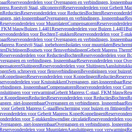
baar
Reserveonderdelen voor Overgangen en verbindingen, losneembaa
ress Roestvrij Staal, siliconenvrij
Reserveonderdelen voor Geberit Mapre
en
Reducties
Reserveonderdelen voor Reducties
Bochten
Reserveonderde
angen, niet-losneembaar
Overgangen en verbindingen, losneembaar
Res
Reserveonderdelen voor Muurplaten
Compensatoren
Reserveonderdele
al, FKM blauw
Buizen 1.4401
Reserveonderdelen voor Buizen 1.4401
Bui
erveonderdelen voor Bochten
T-stukken
Reserveonderdelen voor T-stu
baar
Reserveonderdelen voor Overgangen en verbindingen, losneembaa
apress Roestvrij Staal, toebehoren
Isolaties voor muurplaten
Beschermin
ten
Dichtingen
Boutsets voor flensverbindingen
Geberit Mapress Therm
Reserveonderdelen voor Reducties
Bochten
Reserveonderdelen voor B
vergangen en verbindingen, losneembaar
Reserveonderdelen voor Over
pensatoren
Sluitingen
Reserveonderdelen voor Sluitingen
Aansluitstukk
ingen
Sets schroeven voor flensverbindingen
Bevestigingen voor buizen
en
Koppelingen
Reserveonderdelen voor Koppelingen
Reducties
Reserveo
serveonderdelen voor Kruisstukken
Overgangen, niet-losneembaar
Rese
rbindingen, losneembaar
Compensatoren
Reserveonderdelen voor Com
nsluitingen voor verwarming
Geberit Mapress C-staal, FKM blauw
Res
or Koppelingen
Reducties
Reserveonderdelen voor Reducties
Bochten
Re
angen, niet-losneembaar
Overgangen en verbindingen, losneembaar
Res
voor Geberit Mapress C-staal
Bescherming voor buizen en fittingen
Bev
rveonderdelen voor Geberit Mapress Koper
Koppelingen
Reserveonder
onderdelen voor T-stukken
Inwendige circulatie
Reserveonderdelen voor
Overgangen, niet-losneembaar
Overgangen en verbindingen, losneemba
Reserveonderdelen voor Muurplaten
Aansluitingen voor verwarming
Re