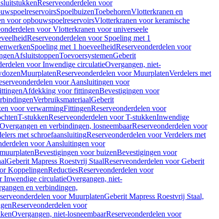
sluitstukken
Reserveonderdelen voor
uwspoelreservoirs
Spoelbuizen
Toebehoren
Vlotterkranen en
en voor opbouwspoelreservoirs
Vlotterkranen voor keramische
onderdelen voor Vlotterkranen voor universeele
eveelheid
Reserveonderdelen voor Spoeling met 1
nenwerken
Spoeling met 1 hoeveelheid
Reserveonderdelen voor
ngen
Afsluitstoppen
Toevoersystemen
Geberit
erdelen voor Inwendige circulatie
Overgangen, niet-
wdozen
Muurplaten
Reserveonderdelen voor Muurplaten
Verdelers met
eserveonderdelen voor Aansluitingen voor
ittingen
Afdekking voor fittingen
Bevestigingen voor
erbindingen
Verbruiksmateriaal
Geberit
zen voor verwarming
Fittingen
Reserveonderdelen voor
ochten
T-stukken
Reserveonderdelen voor T-stukken
Inwendige
Overgangen en verbindingen, losneembaar
Reserveonderdelen voor
elers met schroefaansluiting
Reserveonderdelen voor Verdelers met
derdelen voor Aansluitingen voor
 muurplaten
Bevestigingen voor buizen
Bevestigingen voor
aal
Geberit Mapress Roestvrij Staal
Reserveonderdelen voor Geberit
or Koppelingen
Reducties
Reserveonderdelen voor
 Inwendige circulatie
Overgangen, niet-
gangen en verbindingen,
serveonderdelen voor Muurplaten
Geberit Mapress Roestvrij Staal,
ngen
Reserveonderdelen voor
kken
Overgangen, niet-losneembaar
Reserveonderdelen voor