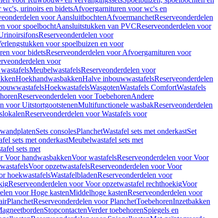
wc's, urinoirs en bidets
Afvoergarnituren voor wc's en
veonderdelen voor Aansluitbochten
Afvoermanchet
Reserveonderdelen
n voor spoelbocht
Aansluitstukken van PVC
Reserveonderdelen voor
Urinoirsifons
Reserveonderdelen voor
erlengstukken voor spoelbuizen en voor
ren voor bidets
Reserveonderdelen voor Afvoergarnituren voor
rveonderdelen voor
wastafels
Meubelwastafels
Reserveonderdelen voor
akken
Hoekhandwasbakken
Halve inbouwwastafels
Reserveonderdelen
bouwwastafels
Hoekwastafels
Wasgoten
Wastafels Comfort
Wastafels
horen
Reserveonderdelen voor Toebehoren
Andere
n voor Uitstortgootstenen
Multifunctionele wasbak
Reserveonderdelen
slokalen
Reserveonderdelen voor Wastafels voor
rwandplaten
Sets consoles
Planchet
Wastafel sets met onderkast
Set
fel sets met onderkast
Meubelwastafel sets met
afel sets met
or Voor handwasbakken
Voor wastafels
Reserveonderdelen voor Voor
wastafels
Voor opzetwastafels
Reserveonderdelen voor Voor
or hoekwastafels
Wastafelbladen
Reserveonderdelen voor
kig
Reserveonderdelen voor Voor opzetwastafel rechthoekig
Voor
elen voor Hoge kasten
Middelhoge kasten
Reserveonderdelen voor
ir
Planchet
Reserveonderdelen voor Planchet
Toebehoren
Inzetbakken
agneetborden
Stopcontacten
Verder toebehoren
Spiegels en