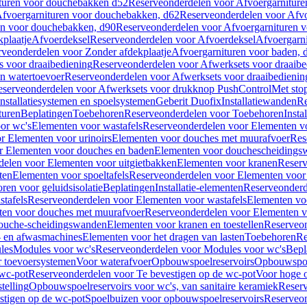
turen voor douchebakken d52
Reserveonderdelen voor Afvoergarnitur
fvoergarnituren voor douchebakken, d62
Reserveonderdelen voor Afvo
en voor douchebakken, d90
Reserveonderdelen voor Afvoergarnituren 
plaatje
Afvoerdeksel
Reserveonderdelen voor Afvoerdeksel
Afvoergarn
veonderdelen voor Zonder afdekplaatje
Afvoergarnituren voor baden, 
s voor draaibediening
Reserveonderdelen voor Afwerksets voor draaibe
en watertoevoer
Reserveonderdelen voor Afwerksets voor draaibedienin
serveonderdelen voor Afwerksets voor drukknop PushControl
Met sto
Installatiesystemen en spoelsystemen
Geberit Duofix
Installatiewanden
Re
turen
Beplatingen
Toebehoren
Reserveonderdelen voor Toebehoren
Insta
or wc's
Elementen voor wastafels
Reserveonderdelen voor Elementen vo
r Elementen voor urinoirs
Elementen voor douches met muurafvoer
Res
r Elementen voor douches en baden
Elementen voor douchescheidings
elen voor Elementen voor uitgietbakken
Elementen voor kranen
Reserv
ten
Elementen voor spoeltafels
Reserveonderdelen voor Elementen voor 
ren voor geluidsisolatie
Beplatingen
Installatie-elementen
Reserveonderde
tafels
Reserveonderdelen voor Elementen voor wastafels
Elementen voo
ten voor douches met muurafvoer
Reserveonderdelen voor Elementen v
douche-scheidingswanden
Elementen voor kranen en toestellen
Reserveon
- en afwasmachines
Elementen voor het dragen van lasten
Toebehoren
Re
les
Modules voor wc's
Reserveonderdelen voor Modules voor wc's
Bepl
 toevoersystemen
Voor waterafvoer
Opbouwspoelreservoirs
Opbouwspoel
 wc-pot
Reserveonderdelen voor Te bevestigen op de wc-pot
Voor hoge o
telling
Opbouwspoelreservoirs voor wc's, van sanitaire keramiek
Reserv
stigen op de wc-pot
Spoelbuizen voor opbouwspoelreservoirs
Reserveon