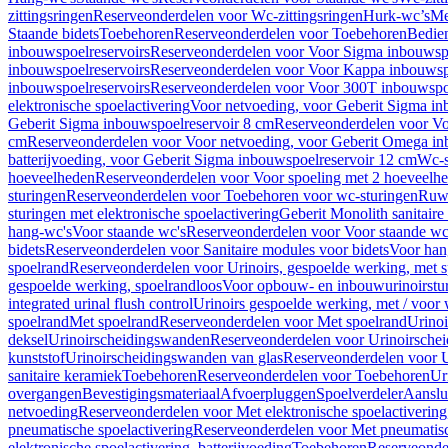
zittingsringen
Reserveonderdelen voor Wc-zittingsringen
Hurk-wc’s
Me
Staande bidets
Toebehoren
Reserveonderdelen voor Toebehoren
Bedien
inbouwspoelreservoirs
Reserveonderdelen voor Voor Sigma inbouwspo
inbouwspoelreservoirs
Reserveonderdelen voor Voor Kappa inbouwspo
inbouwspoelreservoirs
Reserveonderdelen voor Voor 300T inbouwspoe
elektronische spoelactivering
Voor netvoeding, voor Geberit Sigma in
Geberit Sigma inbouwspoelreservoir 8 cm
Reserveonderdelen voor Vo
cm
Reserveonderdelen voor Voor netvoeding, voor Geberit Omega in
batterijvoeding, voor Geberit Sigma inbouwspoelreservoir 12 cm
Wc-s
hoeveelheden
Reserveonderdelen voor Voor spoeling met 2 hoeveelh
sturingen
Reserveonderdelen voor Toebehoren voor wc-sturingen
Ruw
sturingen met elektronische spoelactivering
Geberit Monolith sanitair
hang-wc's
Voor staande wc's
Reserveonderdelen voor Voor staande wc
bidets
Reserveonderdelen voor Sanitaire modules voor bidets
Voor hang
spoelrand
Reserveonderdelen voor Urinoirs, gespoelde werking, met 
gespoelde werking, spoelrandloos
Voor opbouw- en inbouwurinoirstu
integrated urinal flush control
Urinoirs gespoelde werking, met / voor
spoelrand
Met spoelrand
Reserveonderdelen voor Met spoelrand
Urinoi
deksel
Urinoirscheidingswanden
Reserveonderdelen voor Urinoirsche
kunststof
Urinoirscheidingswanden van glas
Reserveonderdelen voor U
sanitaire keramiek
Toebehoren
Reserveonderdelen voor Toebehoren
Ur
overgangen
Bevestigingsmateriaal
Afvoerpluggen
Spoelverdeler
Aanslui
netvoeding
Reserveonderdelen voor Met elektronische spoelactivering
pneumatische spoelactivering
Reserveonderdelen voor Met pneumatisc
elektronische spoelactivering, batterijvoeding
Toebehoren
Reserveonde