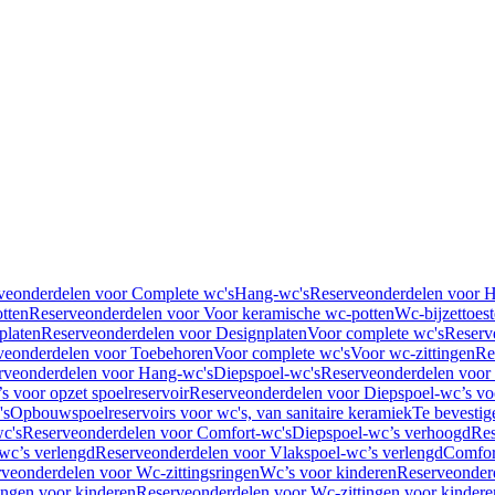
veonderdelen voor Complete wc's
Hang-wc's
Reserveonderdelen voor 
tten
Reserveonderdelen voor Voor keramische wc-potten
Wc-bijzettoest
platen
Reserveonderdelen voor Designplaten
Voor complete wc's
Reserv
veonderdelen voor Toebehoren
Voor complete wc's
Voor wc-zittingen
Re
rveonderdelen voor Hang-wc's
Diepspoel-wc's
Reserveonderdelen voor
s voor opzet spoelreservoir
Reserveonderdelen voor Diepspoel-wc’s voo
's
Opbouwspoelreservoirs voor wc's, van sanitaire keramiek
Te bevestig
c's
Reserveonderdelen voor Comfort-wc's
Diepspoel-wc’s verhoogd
Res
wc’s verlengd
Reserveonderdelen voor Vlakspoel-wc’s verlengd
Comfor
veonderdelen voor Wc-zittingsringen
Wc’s voor kinderen
Reserveonder
ingen voor kinderen
Reserveonderdelen voor Wc-zittingen voor kindere