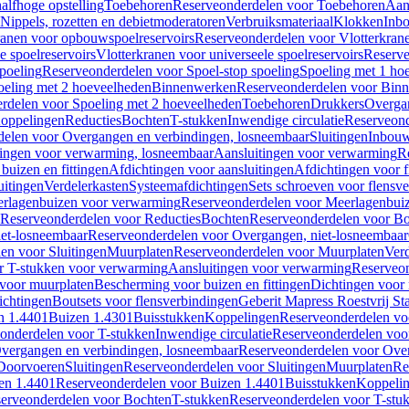
alfhoge opstelling
Toebehoren
Reserveonderdelen voor Toebehoren
Aan
Nippels, rozetten en debietmoderatoren
Verbruiksmateriaal
Klokken
Inbo
ranen voor opbouwspoelreservoirs
Reserveonderdelen voor Vlotterkran
 spoelreservoirs
Vlotterkranen voor universeele spoelreservoirs
Reserve
spoeling
Reserveonderdelen voor Spoel-stop spoeling
Spoeling met 1 ho
oeling met 2 hoeveelheden
Binnenwerken
Reserveonderdelen voor Bin
rdelen voor Spoeling met 2 hoeveelheden
Toebehoren
Drukkers
Overga
oppelingen
Reducties
Bochten
T-stukken
Inwendige circulatie
Reserveond
elen voor Overgangen en verbindingen, losneembaar
Sluitingen
Inbou
ingen voor verwarming, losneembaar
Aansluitingen voor verwarming
R
buizen en fittingen
Afdichtingen voor aansluitingen
Afdichtingen voor f
uitingen
Verdelerkasten
Systeemafdichtingen
Sets schroeven voor flensv
rlagenbuizen voor verwarming
Reserveonderdelen voor Meerlagenbui
Reserveonderdelen voor Reducties
Bochten
Reserveonderdelen voor B
et-losneembaar
Reserveonderdelen voor Overgangen, niet-losneembaar
en voor Sluitingen
Muurplaten
Reserveonderdelen voor Muurplaten
Verd
r T-stukken voor verwarming
Aansluitingen voor verwarming
Reserveon
s voor muurplaten
Bescherming voor buizen en fittingen
Dichtingen voor
ichtingen
Boutsets voor flensverbindingen
Geberit Mapress Roestvrij St
n 1.4401
Buizen 1.4301
Buisstukken
Koppelingen
Reserveonderdelen vo
onderdelen voor T-stukken
Inwendige circulatie
Reserveonderdelen voor
vergangen en verbindingen, losneembaar
Reserveonderdelen voor Over
Doorvoeren
Sluitingen
Reserveonderdelen voor Sluitingen
Muurplaten
Re
en 1.4401
Reserveonderdelen voor Buizen 1.4401
Buisstukken
Koppeli
erveonderdelen voor Bochten
T-stukken
Reserveonderdelen voor T-stu