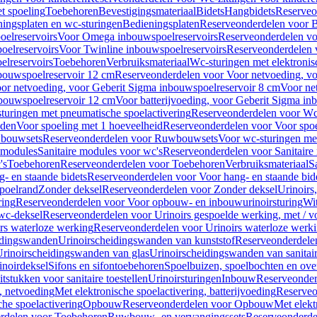
t spoeling
Toebehoren
Bevestigingsmateriaal
Bidets
Hangbidets
Reserveo
ingsplaten en wc-sturingen
Bedieningsplaten
Reserveonderdelen voor B
elreservoirs
Voor Omega inbouwspoelreservoirs
Reserveonderdelen vo
elreservoirs
Voor Twinline inbouwspoelreservoirs
Reserveonderdelen 
lreservoirs
Toebehoren
Verbruiksmateriaal
Wc-sturingen met elektronis
bouwspoelreservoir 12 cm
Reserveonderdelen voor Voor netvoeding, vo
or netvoeding, voor Geberit Sigma inbouwspoelreservoir 8 cm
Voor ne
bouwspoelreservoir 12 cm
Voor batterijvoeding, voor Geberit Sigma in
turingen met pneumatische spoelactivering
Reserveonderdelen voor Wc-
eden
Voor spoeling met 1 hoeveelheid
Reserveonderdelen voor Voor spoe
bouwsets
Reserveonderdelen voor Ruwbouwsets
Voor wc-sturingen met
e modules
Sanitaire modules voor wc's
Reserveonderdelen voor Sanitaire
's
Toebehoren
Reserveonderdelen voor Toebehoren
Verbruiksmateriaal
S
- en staande bidets
Reserveonderdelen voor Voor hang- en staande bid
spoelrand
Zonder deksel
Reserveonderdelen voor Zonder deksel
Urinoirs
ring
Reserveonderdelen voor Voor opbouw- en inbouwurinoirsturing
Wit
 wc-deksel
Reserveonderdelen voor Urinoirs gespoelde werking, met / v
rs waterloze werking
Reserveonderdelen voor Urinoirs waterloze werk
idingswanden
Urinoirscheidingswanden van kunststof
Reserveonderdele
rinoirscheidingswanden van glas
Urinoirscheidingswanden van sanitai
inoirdeksel
Sifons en sifontoebehoren
Spoelbuizen, spoelbochten en ov
tstukken voor sanitaire toestellen
Urinoirsturingen
Inbouw
Reserveonder
, netvoeding
Met elektronische spoelactivering, batterijvoeding
Reserveo
he spoelactivering
Opbouw
Reserveonderdelen voor Opbouw
Met elekt
rdelen voor Toebehoren
Ruwbouw- en vervangingssets
Reserveonderde