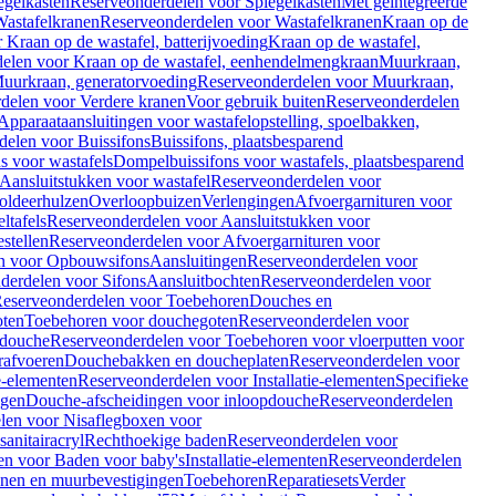
egelkasten
Reserveonderdelen voor Spiegelkasten
Met geïntegreerde
astafelkranen
Reserveonderdelen voor Wastafelkranen
Kraan op de
Kraan op de wastafel, batterijvoeding
Kraan op de wastafel,
elen voor Kraan op de wastafel, eenhendelmengkraan
Muurkraan,
uurkraan, generatorvoeding
Reserveonderdelen voor Muurkraan,
delen voor Verdere kranen
Voor gebruik buiten
Reserveonderdelen
Apparaataansluitingen voor wastafelopstelling, spoelbakken,
delen voor Buissifons
Buissifons, plaatsbesparend
s voor wastafels
Dompelbuissifons voor wastafels, plaatsbesparend
Aansluitstukken voor wastafel
Reserveonderdelen voor
oldeerhulzen
Overloopbuizen
Verlengingen
Afvoergarnituren voor
ltafels
Reserveonderdelen voor Aansluitstukken voor
stellen
Reserveonderdelen voor Afvoergarnituren voor
n voor Opbouwsifons
Aansluitingen
Reserveonderdelen voor
derdelen voor Sifons
Aansluitbochten
Reserveonderdelen voor
eserveonderdelen voor Toebehoren
Douches en
oten
Toebehoren voor douchegoten
Reserveonderdelen voor
 douche
Reserveonderdelen voor Toebehoren voor vloerputten voor
rafvoeren
Douchebakken en doucheplaten
Reserveonderdelen voor
ie-elementen
Reserveonderdelen voor Installatie-elementen
Specifieke
ngen
Douche-afscheidingen voor inloopdouche
Reserveonderdelen
len voor Nisaflegboxen voor
anitairacryl
Rechthoekige baden
Reserveonderdelen voor
en voor Baden voor baby's
Installatie-elementen
Reserveonderdelen
unen en muurbevestigingen
Toebehoren
Reparatiesets
Verder