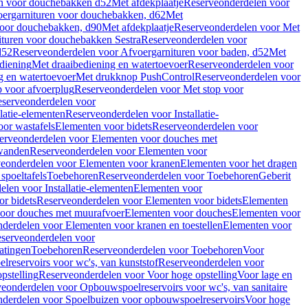
en voor douchebakken d52
Met afdekplaatje
Reserveonderdelen voor
ergarnituren voor douchebakken, d62
Met
voor douchebakken, d90
Met afdekplaatje
Reserveonderdelen voor Met
ituren voor douchebakken Sestra
Reserveonderdelen voor
d52
Reserveonderdelen voor Afvoergarnituren voor baden, d52
Met
diening
Met draaibediening en watertoevoer
Reserveonderdelen voor
g en watertoevoer
Met drukknop PushControl
Reserveonderdelen voor
p voor afvoerplug
Reserveonderdelen voor Met stop voor
serveonderdelen voor
llatie-elementen
Reserveonderdelen voor Installatie-
or wastafels
Elementen voor bidets
Reserveonderdelen voor
erveonderdelen voor Elementen voor douches met
wanden
Reserveonderdelen voor Elementen voor
eonderdelen voor Elementen voor kranen
Elementen voor het dragen
spoeltafels
Toebehoren
Reserveonderdelen voor Toebehoren
Geberit
len voor Installatie-elementen
Elementen voor
r bidets
Reserveonderdelen voor Elementen voor bidets
Elementen
oor douches met muurafvoer
Elementen voor douches
Elementen voor
derdelen voor Elementen voor kranen en toestellen
Elementen voor
serveonderdelen voor
atingen
Toebehoren
Reserveonderdelen voor Toebehoren
Voor
reservoirs voor wc's, van kunststof
Reserveonderdelen voor
pstelling
Reserveonderdelen voor Voor hoge opstelling
Voor lage en
eonderdelen voor Opbouwspoelreservoirs voor wc's, van sanitaire
derdelen voor Spoelbuizen voor opbouwspoelreservoirs
Voor hoge