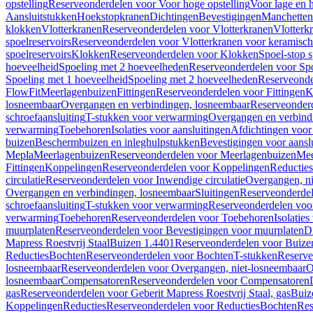
opstelling
Reserveonderdelen voor Voor hoge opstelling
Voor lage en h
Aansluitstukken
Hoekstopkranen
Dichtingen
Bevestigingen
Manchetten
klokken
Vlotterkranen
Reserveonderdelen voor Vlotterkranen
Vlotterk
spoelreservoirs
Reserveonderdelen voor Vlotterkranen voor keramische
spoelreservoirs
Klokken
Reserveonderdelen voor Klokken
Spoel-stop 
hoeveelheid
Spoeling met 2 hoeveelheden
Reserveonderdelen voor Sp
Spoeling met 1 hoeveelheid
Spoeling met 2 hoeveelheden
Reserveonde
FlowFit
Meerlagenbuizen
Fittingen
Reserveonderdelen voor Fittingen
K
losneembaar
Overgangen en verbindingen, losneembaar
Reserveonderd
schroefaansluiting
T-stukken voor verwarming
Overgangen en verbind
verwarming
Toebehoren
Isolaties voor aansluitingen
Afdichtingen voor 
buizen
Beschermbuizen en inleghulpstukken
Bevestigingen voor aansl
Mepla
Meerlagenbuizen
Reserveonderdelen voor Meerlagenbuizen
Mee
Fittingen
Koppelingen
Reserveonderdelen voor Koppelingen
Reducties
circulatie
Reserveonderdelen voor Inwendige circulatie
Overgangen, ni
Overgangen en verbindingen, losneembaar
Sluitingen
Reserveonderdel
schroefaansluiting
T-stukken voor verwarming
Reserveonderdelen voo
verwarming
Toebehoren
Reserveonderdelen voor Toebehoren
Isolatie
muurplaten
Reserveonderdelen voor Bevestigingen voor muurplaten
D
Mapress Roestvrij Staal
Buizen 1.4401
Reserveonderdelen voor Buize
Reducties
Bochten
Reserveonderdelen voor Bochten
T-stukken
Reserve
losneembaar
Reserveonderdelen voor Overgangen, niet-losneembaar
O
losneembaar
Compensatoren
Reserveonderdelen voor Compensatoren
gas
Reserveonderdelen voor Geberit Mapress Roestvrij Staal, gas
Buiz
Koppelingen
Reducties
Reserveonderdelen voor Reducties
Bochten
Res