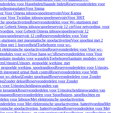
nderdelen voor Hangbidets
Staande bidets
Reserveonderdelen voor
edieningsplaten
Voor Sigma
or Voor Omega inbouwspoelreservoirs
Voor Kappa
voor Voor Twinline inbouwspoelreservoirs
Voor 300T
che spoelactivering
Reserveonderdelen voor Wc-sturingen met
or Geberit Sigma inbouwspoelreservoir 12 cm
Voor netvoeding, voor
tvoeding, voor Geberit Omega inbouwspoelreservoir 12
bouwspoelreservoir 12 cm
Reserveonderdelen voor Voor
sturingen met pneumatische spoelactivering
Voor spoeling met 2
ling met 1 hoeveelheid
Toebehoren voor wc-
 elektronische spoelactivering
Reserveonderdelen voor Voor wc-
 modules voor wc's
Voor hang-wc's
Reserveonderdelen voor Voor
anitaire modules voor wastafels
Toebehoren
Sanitaire modules voor
ets
Urinoirs
Urinoirs, gespoelde werking, met
, gespoelde werking, spoelrandloos
Reserveonderdelen voor Urinoirs,
h integrated urinal flush control
Reserveonderdelen voor With
oor wc-deksel
Zonder spoelrand
Reserveonderdelen voor Zonder
ing
Zonder deksel
Reserveonderdelen voor Zonder
n voor Urinoirscheidingswanden van
re keramiek
Reserveonderdelen voor Urinoirscheidingswanden van
ergangen
Reserveonderdelen voor Spoelbuizen, spoelbochten en
delen voor Inbouw
Met elektronische spoelactivering,
nderdelen voor Met elektronische spoelactivering, batterijvoeding
Met
ronische spoelactivering, batterijvoeding
Reserveonderdelen voor Met
len voor Ruwbouw- en vervangingssets
Spoelbuizen, spoelbochten en