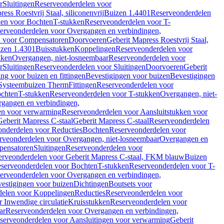
r
Sluitingen
Reserveonderdelen voor
ss Roestvrij Staal, siliconenvrij
Buizen 1.4401
Reserveonderdelen
len voor Bochten
T-stukken
Reserveonderdelen voor T-
erveonderdelen voor Overgangen en verbindingen,
n voor Compensatoren
Doorvoeren
Geberit Mapress Roestvrij Staal,
zen 1.4301
Buisstukken
Koppelingen
Reserveonderdelen voor
kken
Overgangen, niet-losneembaar
Reserveonderdelen voor
r
Sluitingen
Reserveonderdelen voor Sluitingen
Doorvoeren
Geberit
g voor buizen en fittingen
Bevestigingen voor buizen
Bevestigingen
Systeembuizen Therm
Fittingen
Reserveonderdelen voor
ochten
T-stukken
Reserveonderdelen voor T-stukken
Overgangen, niet-
gangen en verbindingen,
en voor verwarming
Reserveonderdelen voor Aansluitstukken voor
Geberit Mapress C-staal
Geberit Mapress C-staal
Reserveonderdelen
nderdelen voor Reducties
Bochten
Reserveonderdelen voor
rveonderdelen voor Overgangen, niet-losneembaar
Overgangen en
pensatoren
Sluitingen
Reserveonderdelen voor
erveonderdelen voor Geberit Mapress C-staal, FKM blauw
Buizen
serveonderdelen voor Bochten
T-stukken
Reserveonderdelen voor T-
erveonderdelen voor Overgangen en verbindingen,
estigingen voor buizen
Dichtingen
Boutsets voor
delen voor Koppelingen
Reducties
Reserveonderdelen voor
 Inwendige circulatie
Kruisstukken
Reserveonderdelen voor
ar
Reserveonderdelen voor Overgangen en verbindingen,
serveonderdelen voor Aansluitingen voor verwarming
Geberit