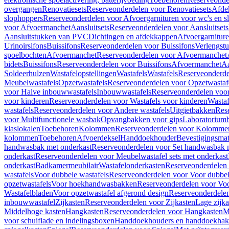
overgangen
Renovatiesets
Reserveonderdelen voor Renovatiesets
Afde
slophoppers
Reserveonderdelen voor Afvoergarnituren voor wc's en s
voor Afvoermanchet
Aansluitsets
Reserveonderdelen voor Aansluitsets
Aansluitstukken van PVC
Dichtingen en afdekkappen
Afvoergarniture
Urinoirsifons
Buissifons
Reserveonderdelen voor Buissifons
Verlengst
spoelbochten
Afvoermanchet
Reserveonderdelen voor Afvoermanchet
bidets
Buissifons
Reserveonderdelen voor Buissifons
Afvoermanchet
Aa
Soldeerhulzen
Wastafelopstellingen
Wastafels
Wastafels
Reserveonderde
Meubelwastafels
Opzetwastafels
Reserveonderdelen voor Opzetwastaf
voor Halve inbouwwastafels
Inbouwwastafels
Reserveonderdelen voo
voor kinderen
Reserveonderdelen voor Wastafels voor kinderen
Wastaf
wastafels
Reserveonderdelen voor Andere wastafels
Uitgietbakken
Res
voor Multifunctionele wasbak
Opvangbakken voor gips
Laboratorium
klaslokalen
Toebehoren
Kolommen
Reserveonderdelen voor Kolomme
kolommen
Toebehoren
Afvoerdeksel
Handdoekhouder
Bevestigingsmat
handwasbak met onderkast
Reserveonderdelen voor Set handwasbak 
onderkast
Reserveonderdelen voor Meubelwastafel sets met onderkast
onderkast
Badkamermeubilair
Wastafelonderkasten
Reserveonderdelen 
wastafels
Voor dubbele wastafels
Reserveonderdelen voor Voor dubbel
opzetwastafels
Voor hoekhandwasbakken
Reserveonderdelen voor V
Wastafelbladen
Voor opzetwastafel afgerond design
Reserveonderdelen
inbouwwastafel
Zijkasten
Reserveonderdelen voor Zijkasten
Lage zijka
Middelhoge kasten
Hangkasten
Reserveonderdelen voor Hangkasten
M
voor schuiflade en indelingsboxen
Handdoekhouders en handdoekha