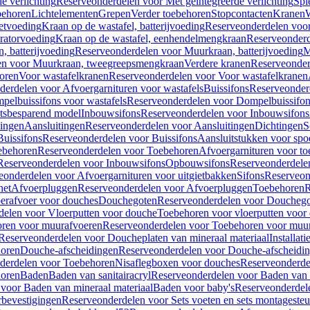
e verlichting
Reserveonderdelen voor Met geïntegreerde verlichting
Spi
ehoren
Lichtelementen
Grepen
Verder toebehoren
Stopcontacten
Kranen
W
etvoeding
Kraan op de wastafel, batterijvoeding
Reserveonderdelen voor 
ratorvoeding
Kraan op de wastafel, eenhendelmengkraan
Reserveonderd
, batterijvoeding
Reserveonderdelen voor Muurkraan, batterijvoeding
M
en voor Muurkraan, tweegreepsmengkraan
Verdere kranen
Reserveonder
oren
Voor wastafelkranen
Reserveonderdelen voor Voor wastafelkranen
erdelen voor Afvoergarnituren voor wastafels
Buissifons
Reserveonder
pelbuissifons voor wastafels
Reserveonderdelen voor Dompelbuissifon
atsbesparend model
Inbouwsifons
Reserveonderdelen voor Inbouwsifons
ingen
Aansluitingen
Reserveonderdelen voor Aansluitingen
Dichtingen
S
Buissifons
Reserveonderdelen voor Buissifons
Aansluitstukken voor spoe
ebehoren
Reserveonderdelen voor Toebehoren
Afvoergarnituren voor toe
Reserveonderdelen voor Inbouwsifons
Opbouwsifons
Reserveonderdele
eonderdelen voor Afvoergarnituren voor uitgietbakken
Sifons
Reserveon
het
Afvoerpluggen
Reserveonderdelen voor Afvoerpluggen
Toebehoren
R
erafvoer voor douches
Douchegoten
Reserveonderdelen voor Doucheg
delen voor Vloerputten voor douche
Toebehoren voor vloerputten voor
ren voor muurafvoeren
Reserveonderdelen voor Toebehoren voor muu
Reserveonderdelen voor Doucheplaten van mineraal materiaal
Installat
oren
Douche-afscheidingen
Reserveonderdelen voor Douche-afscheidi
derdelen voor Toebehoren
Nisaflegboxen voor douches
Reserveonderde
oren
Baden
Baden van sanitairacryl
Reserveonderdelen voor Baden van s
voor Baden van mineraal materiaal
Baden voor baby's
Reserveonderdel
rbevestigingen
Reserveonderdelen voor Sets voeten en sets montageste