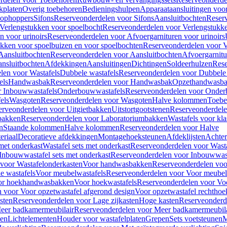
kplaten
Overig toebehoren
Bedieningshulpen
Apparaataansluitingen voor 
lophoppers
Sifons
Reserveonderdelen voor Sifons
Aansluitbochten
Reser
Verlengstukken voor spoelbocht
Reserveonderdelen voor Verlengstukke
n voor urinoirs
Reserveonderdelen voor Afvoergarnituren voor urinoirs
ukken voor spoelbuizen en voor spoelbochten
Reserveonderdelen voor V
Aansluitbochten
Reserveonderdelen voor Aansluitbochten
Afvoergarnitu
nsluitbochten
Afdekkingen
Aansluitingen
Dichtingen
Soldeerhulzen
Rese
len voor Wastafels
Dubbele wastafels
Reserveonderdelen voor Dubbele 
els
Handwasbak
Reserveonderdelen voor Handwasbak
Opzethandwasb
r Inbouwwastafels
Onderbouwwastafels
Reserveonderdelen voor Onder
els
Wasgoten
Reserveonderdelen voor Wasgoten
Halve kolommen
Toebe
erveonderdelen voor Uitgietbakken
Uitstortgootstenen
Reserveonderdele
bakken
Reserveonderdelen voor Laboratoriumbakken
Wastafels voor kla
n
Staande kolommen
Halve kolommen
Reserveonderdelen voor Halve
eriaal
Decoratieve afdekkingen
Montagehoeksteunen
Afdeklijsten
Achte
met onderkast
Wastafel sets met onderkast
Reserveonderdelen voor Wasta
Inbouwwastafel sets met onderkast
Reserveonderdelen voor Inbouwwast
voor Wastafelonderkasten
Voor handwasbakken
Reserveonderdelen vo
e wastafels
Voor meubelwastafels
Reserveonderdelen voor Voor meubel
oor hoekhandwasbakken
Voor hoekwastafels
Reserveonderdelen voor Vo
 voor Voor opzetwastafel afgerond design
Voor opzetwastafel rechthoe
sten
Reserveonderdelen voor Lage zijkasten
Hoge kasten
Reserveonderd
eer badkamermeubilair
Reserveonderdelen voor Meer badkamermeubila
ken
Lichtelementen
Houder voor wastafelplaten
Grepen
Sets voetsteunen
M