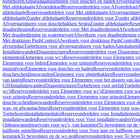
toebehoren
Apparaataansluitingen voor douches en baden
Afvoergarni
Met afdekplaatje
Afvoerdeksel
Reserveonderdelen voor Afvoerdeksel
A
afdekplaatje
Reserveonderdelen voor Met afdekplaatje
Afvoergarnitur
afdekplaatje
Zonder afdekplaatje
Reserveonderdelen voor Zonder afdek
Afvoergarnituren voor douchebakken Sestra
Zonder afdekplaatje
Reser
draaibediening
Reserveonderdelen voor Met draaibediening
Afwerkset
Met draaibediening en watertoevoer
Afwerksets voor draaibediening 
Met drukknop PushControl
Afwerksets voor drukknop PushControl
Re
afvoerplug
Toebehoren voor afvoergarnituren voor baden
Aansluitsets
Installatiewanden
Draagstructuren
Reserveonderdelen voor Draagstruc
elementen
Elementen voor wc's
Reserveonderdelen voor Elementen vo
Elementen voor bidets
Elementen voor urinoirs
Reserveonderdelen voo
muurafvoer
Elementen voor douches en baden
Reserveonderdelen voo
douchescheidingswanden
Elementen voor uitgietbakken
Reserveonderd
van lasten
Reserveonderdelen voor Elementen voor het dragen van las
GIS
Installatiewanden
Draagstructuren
Toebehoren voor prefab
Toebeho
wc's
Reserveonderdelen voor Elementen voor wc's
Elementen voor was
voor urinoirs
Reserveonderdelen voor Elementen voor urinoirs
Elemen
douche-scheidingswanden
Reserveonderdelen voor Elementen voor 
was- en afwasmachines
Reserveonderdelen voor Elementen voor was
Toebehoren
Installatiemodules
Reserveonderdelen voor Installatiemodu
installatiewanden
Reserveonderdelen voor Voor installatiewanden
Voor
Opbouwspoelreservoirs voor wc's, van kunststof
Te bevestigen op de
halfhoge opstelling
Reserveonderdelen voor Voor lage en halfhoge ops
keramiek
Te bevestigen op de wc-pot
Reserveonderdelen voor Te beve