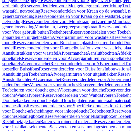
spiegelkasten
Spiegel
Reserveonderdelen voor Spiegel
Met geïntegreerd
verlichting
Reserveonderdelen voor Met geïntegreerde verlichting
Toeb
wastafel, netvoeding
Reserveonderdelen voor Kraan op de wastafel, n
generatorvoeding
Reserveonderdelen voor Kraan op de wastafel, gene
netvoeding
Reserveonderdelen voor Muurkraan, netvoeding
Muurkraan
generatorvoeding
Muurkraan, tweegreepsmengkraan
Reserveonderdel
voor Voor gebruik buiten
Toebehoren
Reserveonderdelen voor Toebeh
apparaten en uitgietbakken
Afvoergarnituren voor wastafels
Reserveond
model
Reserveonderdelen voor Buissifons, plaatsbesparend model
Dom
model
Reserveonderdelen voor Dompelbuissifons voor wastafels, pla
Aansluitstukken voor wastafel
Afvoermanchet
Aansluitbochten
Afdekk
spoeltafels
Reserveonderdelen voor Afvoergarnituren voor spoeltafels
spoeltafels
Afvoermanchet
Reserveonderdelen voor Afvoermanchet
To
toestellen
Buissifons
Reserveonderdelen voor Buissifons
Inbouwsifons
Aansluitingen
Toebehoren
Afvoergarnituren voor uitgietbakken
Reserv
Aansluitbochten
Afvoermanchet
Reserveonderdelen voor Afvoermanc
baden
Douches
Vloerafvoer voor douches
Reserveonderdelen voor Vlo
Toebehoren voor douchegoten
Vloerputten voor douche
Reserveonder
douche
Wandafvoeren
Reserveonderdelen voor Wandafvoeren
Toebeho
Douchebakken en doucheplaten
Doucheplaten van mineraal materiaal
douchesifons
Reserveonderdelen voor Specifieke douchesifons
Toebeh
voor Douche-afscheidingen voor inloopdouche
Toebehoren
Reserveon
douches
Nisaflegboxen
Reserveonderdelen voor Nisaflegboxen
Toebeh
Rechthoekige baden
Baden van mineraal materiaal
Reserveonderdelen 
voor Installatie-elementen
Sets voeten en sets montagesteunen en muu