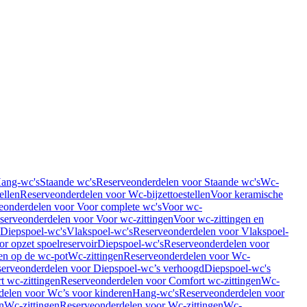
Hang-wc's
Staande wc's
Reserveonderdelen voor Staande wc's
Wc-
ellen
Reserveonderdelen voor Wc-bijzettoestellen
Voor keramische
eonderdelen voor Voor complete wc's
Voor wc-
serveonderdelen voor Voor wc-zittingen
Voor wc-zittingen en
 Diepspoel-wc's
Vlakspoel-wc's
Reserveonderdelen voor Vlakspoel-
r opzet spoelreservoir
Diepspoel-wc's
Reserveonderdelen voor
en op de wc-pot
Wc-zittingen
Reserveonderdelen voor Wc-
erveonderdelen voor Diepspoel-wc’s verhoogd
Diepspoel-wc's
t wc-zittingen
Reserveonderdelen voor Comfort wc-zittingen
Wc-
delen voor Wc’s voor kinderen
Hang-wc's
Reserveonderdelen voor
n
Wc-zittingen
Reserveonderdelen voor Wc-zittingen
Wc-