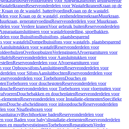
egelkasten
Reserveonderdelen voor Spiegelkasten
Met geïntegreerde
astafelkranen
Reserveonderdelen voor Wastafelkranen
Kraan op de
Kraan op de wastafel, batterijvoeding
Kraan op de wastafel,
elen voor Kraan op de wastafel, eenhendelmengkraan
Muurkraan,
uurkraan, generatorvoeding
Reserveonderdelen voor Muurkraan,
delen voor Verdere kranen
Voor gebruik buiten
Reserveonderdelen
Apparaataansluitingen voor wastafelopstelling, spoelbakken,
delen voor Buissifons
Buissifons, plaatsbesparend
s voor wastafels
Dompelbuissifons voor wastafels, plaatsbesparend
Aansluitstukken voor wastafel
Reserveonderdelen voor
oldeerhulzen
Overloopbuizen
Verlengingen
Afvoergarnituren voor
ltafels
Reserveonderdelen voor Aansluitstukken voor
stellen
Reserveonderdelen voor Afvoergarnituren voor
n voor Opbouwsifons
Aansluitingen
Reserveonderdelen voor
derdelen voor Sifons
Aansluitbochten
Reserveonderdelen voor
eserveonderdelen voor Toebehoren
Douches en
oten
Toebehoren voor douchegoten
Reserveonderdelen voor
 douche
Reserveonderdelen voor Toebehoren voor vloerputten voor
rafvoeren
Douchebakken en doucheplaten
Reserveonderdelen voor
ie-elementen
Reserveonderdelen voor Installatie-elementen
Specifieke
ngen
Douche-afscheidingen voor inloopdouche
Reserveonderdelen
len voor Nisaflegboxen voor
anitairacryl
Rechthoekige baden
Reserveonderdelen voor
en voor Baden voor baby's
Installatie-elementen
Reserveonderdelen
unen en muurbevestigingen
Toebehoren
Reparatiesets
Verder