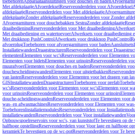
toebehoren
Apparaataansluitingen voor douches en baden
Afvoergarni
Met afdekplaatje
Afvoerdeksel
Reserveonderdelen voor Afvoerdeksel
A
afdekplaatje
Reserveonderdelen voor Met afdekplaatje
Afvoergarnitur
afdekplaatje
Zonder afdekplaatje
Reserveonderdelen voor Zonder afdek
Afvoergarnituren voor douchebakken Sestra
Zonder afdekplaatje
Reser
draaibediening
Reserveonderdelen voor Met draaibediening
Afwerkset
Met draaibediening en watertoevoer
Afwerksets voor draaibediening 
Met drukknop PushControl
Afwerksets voor drukknop PushControl
Re
afvoerplug
Toebehoren voor afvoergarnituren voor baden
Aansluitsets
Installatiewanden
Draagstructuren
Reserveonderdelen voor Draagstruc
elementen
Elementen voor wc's
Reserveonderdelen voor Elementen vo
Elementen voor bidets
Elementen voor urinoirs
Reserveonderdelen voo
muurafvoer
Elementen voor douches en baden
Reserveonderdelen voo
douchescheidingswanden
Elementen voor uitgietbakken
Reserveonderd
van lasten
Reserveonderdelen voor Elementen voor het dragen van las
GIS
Installatiewanden
Draagstructuren
Toebehoren voor prefab
Toebeho
wc's
Reserveonderdelen voor Elementen voor wc's
Elementen voor was
voor urinoirs
Reserveonderdelen voor Elementen voor urinoirs
Elemen
douche-scheidingswanden
Reserveonderdelen voor Elementen voor 
was- en afwasmachines
Reserveonderdelen voor Elementen voor was
Toebehoren
Installatiemodules
Reserveonderdelen voor Installatiemodu
installatiewanden
Reserveonderdelen voor Voor installatiewanden
Voor
Opbouwspoelreservoirs voor wc's, van kunststof
Te bevestigen op de
halfhoge opstelling
Reserveonderdelen voor Voor lage en halfhoge ops
keramiek
Te bevestigen op de wc-pot
Reserveonderdelen voor Te beve