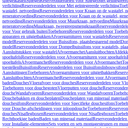
spiegelkasten
Spiegel
Reserveonderdelen voor Spiegel
Met geïntegreerd
verlichting
Reserveonderdelen voor Met geïntegreerde verlichting
Toeb
wastafel, netvoeding
Reserveonderdelen voor Kraan op de wastafel, n
generatorvoeding
Reserveonderdelen voor Kraan op de wastafel, gene
netvoeding
Reserveonderdelen voor Muurkraan, netvoeding
Muurkraan
generatorvoeding
Muurkraan, tweegreepsmengkraan
Reserveonderdel
voor Voor gebruik buiten
Toebehoren
Reserveonderdelen voor Toebeh
apparaten en uitgietbakken
Afvoergarnituren voor wastafels
Reserveond
model
Reserveonderdelen voor Buissifons, plaatsbesparend model
Dom
model
Reserveonderdelen voor Dompelbuissifons voor wastafels, pla
Aansluitstukken voor wastafel
Afvoermanchet
Aansluitbochten
Afdekk
spoeltafels
Reserveonderdelen voor Afvoergarnituren voor spoeltafels
spoeltafels
Afvoermanchet
Reserveonderdelen voor Afvoermanchet
To
toestellen
Buissifons
Reserveonderdelen voor Buissifons
Inbouwsifons
Aansluitingen
Toebehoren
Afvoergarnituren voor uitgietbakken
Reserv
Aansluitbochten
Afvoermanchet
Reserveonderdelen voor Afvoermanc
baden
Douches
Vloerafvoer voor douches
Reserveonderdelen voor Vlo
Toebehoren voor douchegoten
Vloerputten voor douche
Reserveonder
douche
Wandafvoeren
Reserveonderdelen voor Wandafvoeren
Toebeho
Douchebakken en doucheplaten
Doucheplaten van mineraal materiaal
douchesifons
Reserveonderdelen voor Specifieke douchesifons
Toebeh
voor Douche-afscheidingen voor inloopdouche
Toebehoren
Reserveon
douches
Nisaflegboxen
Reserveonderdelen voor Nisaflegboxen
Toebeh
Rechthoekige baden
Baden van mineraal materiaal
Reserveonderdelen 
voor Installatie-elementen
Sets voeten en sets montagesteunen en muu