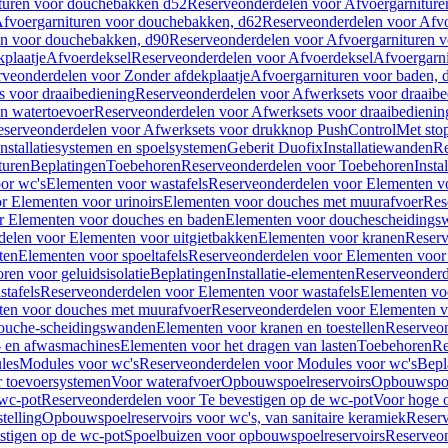
turen voor douchebakken d52
Reserveonderdelen voor Afvoergarnitur
fvoergarnituren voor douchebakken, d62
Reserveonderdelen voor Afvo
en voor douchebakken, d90
Reserveonderdelen voor Afvoergarnituren 
plaatje
Afvoerdeksel
Reserveonderdelen voor Afvoerdeksel
Afvoergarn
veonderdelen voor Zonder afdekplaatje
Afvoergarnituren voor baden, 
s voor draaibediening
Reserveonderdelen voor Afwerksets voor draaibe
en watertoevoer
Reserveonderdelen voor Afwerksets voor draaibedienin
serveonderdelen voor Afwerksets voor drukknop PushControl
Met sto
Installatiesystemen en spoelsystemen
Geberit Duofix
Installatiewanden
Re
turen
Beplatingen
Toebehoren
Reserveonderdelen voor Toebehoren
Insta
or wc's
Elementen voor wastafels
Reserveonderdelen voor Elementen vo
r Elementen voor urinoirs
Elementen voor douches met muurafvoer
Res
r Elementen voor douches en baden
Elementen voor douchescheidings
elen voor Elementen voor uitgietbakken
Elementen voor kranen
Reserv
ten
Elementen voor spoeltafels
Reserveonderdelen voor Elementen voor 
ren voor geluidsisolatie
Beplatingen
Installatie-elementen
Reserveonderde
tafels
Reserveonderdelen voor Elementen voor wastafels
Elementen voo
ten voor douches met muurafvoer
Reserveonderdelen voor Elementen v
douche-scheidingswanden
Elementen voor kranen en toestellen
Reserveon
- en afwasmachines
Elementen voor het dragen van lasten
Toebehoren
Re
les
Modules voor wc's
Reserveonderdelen voor Modules voor wc's
Bepl
 toevoersystemen
Voor waterafvoer
Opbouwspoelreservoirs
Opbouwspoel
 wc-pot
Reserveonderdelen voor Te bevestigen op de wc-pot
Voor hoge o
telling
Opbouwspoelreservoirs voor wc's, van sanitaire keramiek
Reserv
stigen op de wc-pot
Spoelbuizen voor opbouwspoelreservoirs
Reserveon