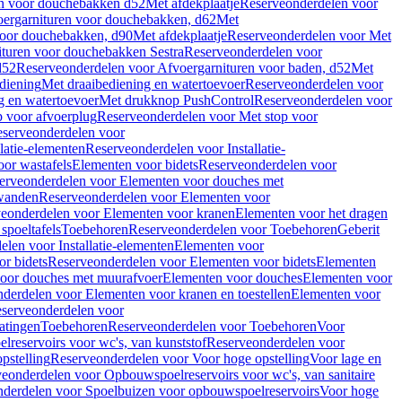
en voor douchebakken d52
Met afdekplaatje
Reserveonderdelen voor
ergarnituren voor douchebakken, d62
Met
voor douchebakken, d90
Met afdekplaatje
Reserveonderdelen voor Met
ituren voor douchebakken Sestra
Reserveonderdelen voor
d52
Reserveonderdelen voor Afvoergarnituren voor baden, d52
Met
diening
Met draaibediening en watertoevoer
Reserveonderdelen voor
g en watertoevoer
Met drukknop PushControl
Reserveonderdelen voor
p voor afvoerplug
Reserveonderdelen voor Met stop voor
serveonderdelen voor
llatie-elementen
Reserveonderdelen voor Installatie-
or wastafels
Elementen voor bidets
Reserveonderdelen voor
erveonderdelen voor Elementen voor douches met
wanden
Reserveonderdelen voor Elementen voor
eonderdelen voor Elementen voor kranen
Elementen voor het dragen
spoeltafels
Toebehoren
Reserveonderdelen voor Toebehoren
Geberit
len voor Installatie-elementen
Elementen voor
r bidets
Reserveonderdelen voor Elementen voor bidets
Elementen
oor douches met muurafvoer
Elementen voor douches
Elementen voor
derdelen voor Elementen voor kranen en toestellen
Elementen voor
serveonderdelen voor
atingen
Toebehoren
Reserveonderdelen voor Toebehoren
Voor
reservoirs voor wc's, van kunststof
Reserveonderdelen voor
pstelling
Reserveonderdelen voor Voor hoge opstelling
Voor lage en
eonderdelen voor Opbouwspoelreservoirs voor wc's, van sanitaire
derdelen voor Spoelbuizen voor opbouwspoelreservoirs
Voor hoge