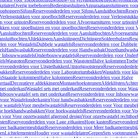
kplaten
Overig toebehoren
Bedieningshulpen
Apparaataansluitingen voor 
lophoppers
Sifons
Reserveonderdelen voor Sifons
Aansluitbochten
Reser
Verlengstukken voor spoelbocht
Reserveonderdelen voor Verlengstukke
n voor urinoirs
Reserveonderdelen voor Afvoergarnituren voor urinoirs
ukken voor spoelbuizen en voor spoelbochten
Reserveonderdelen voor V
Aansluitbochten
Reserveonderdelen voor Aansluitbochten
Afvoergarnitu
nsluitbochten
Afdekkingen
Aansluitingen
Dichtingen
Soldeerhulzen
Rese
len voor Wastafels
Dubbele wastafels
Reserveonderdelen voor Dubbele 
els
Handwasbak
Reserveonderdelen voor Handwasbak
Opzethandwasb
r Inbouwwastafels
Onderbouwwastafels
Reserveonderdelen voor Onder
els
Wasgoten
Reserveonderdelen voor Wasgoten
Halve kolommen
Toebe
erveonderdelen voor Uitgietbakken
Uitstortgootstenen
Reserveonderdele
bakken
Reserveonderdelen voor Laboratoriumbakken
Wastafels voor kla
n
Staande kolommen
Halve kolommen
Reserveonderdelen voor Halve
eriaal
Decoratieve afdekkingen
Montagehoeksteunen
Afdeklijsten
Achte
met onderkast
Wastafel sets met onderkast
Reserveonderdelen voor Wasta
Inbouwwastafel sets met onderkast
Reserveonderdelen voor Inbouwwast
voor Wastafelonderkasten
Voor handwasbakken
Reserveonderdelen vo
e wastafels
Voor meubelwastafels
Reserveonderdelen voor Voor meubel
oor hoekhandwasbakken
Voor hoekwastafels
Reserveonderdelen voor Vo
 voor Voor opzetwastafel afgerond design
Voor opzetwastafel rechthoe
sten
Reserveonderdelen voor Lage zijkasten
Hoge kasten
Reserveonderd
eer badkamermeubilair
Reserveonderdelen voor Meer badkamermeubila
ken
Lichtelementen
Houder voor wastafelplaten
Grepen
Sets voetsteunen
M