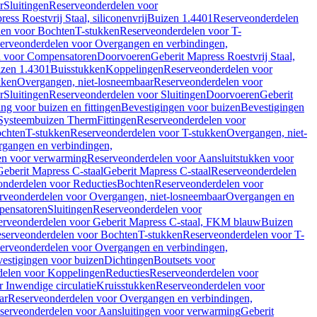
r
Sluitingen
Reserveonderdelen voor
ss Roestvrij Staal, siliconenvrij
Buizen 1.4401
Reserveonderdelen
len voor Bochten
T-stukken
Reserveonderdelen voor T-
erveonderdelen voor Overgangen en verbindingen,
n voor Compensatoren
Doorvoeren
Geberit Mapress Roestvrij Staal,
zen 1.4301
Buisstukken
Koppelingen
Reserveonderdelen voor
kken
Overgangen, niet-losneembaar
Reserveonderdelen voor
r
Sluitingen
Reserveonderdelen voor Sluitingen
Doorvoeren
Geberit
g voor buizen en fittingen
Bevestigingen voor buizen
Bevestigingen
Systeembuizen Therm
Fittingen
Reserveonderdelen voor
ochten
T-stukken
Reserveonderdelen voor T-stukken
Overgangen, niet-
gangen en verbindingen,
en voor verwarming
Reserveonderdelen voor Aansluitstukken voor
Geberit Mapress C-staal
Geberit Mapress C-staal
Reserveonderdelen
nderdelen voor Reducties
Bochten
Reserveonderdelen voor
rveonderdelen voor Overgangen, niet-losneembaar
Overgangen en
pensatoren
Sluitingen
Reserveonderdelen voor
erveonderdelen voor Geberit Mapress C-staal, FKM blauw
Buizen
serveonderdelen voor Bochten
T-stukken
Reserveonderdelen voor T-
erveonderdelen voor Overgangen en verbindingen,
estigingen voor buizen
Dichtingen
Boutsets voor
delen voor Koppelingen
Reducties
Reserveonderdelen voor
 Inwendige circulatie
Kruisstukken
Reserveonderdelen voor
ar
Reserveonderdelen voor Overgangen en verbindingen,
serveonderdelen voor Aansluitingen voor verwarming
Geberit