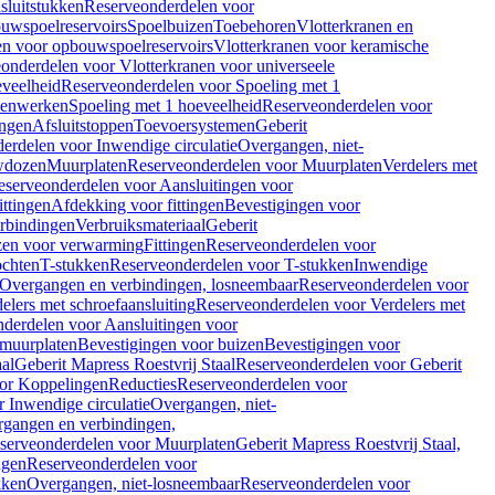
sluitstukken
Reserveonderdelen voor
uwspoelreservoirs
Spoelbuizen
Toebehoren
Vlotterkranen en
en voor opbouwspoelreservoirs
Vlotterkranen voor keramische
onderdelen voor Vlotterkranen voor universeele
eveelheid
Reserveonderdelen voor Spoeling met 1
nenwerken
Spoeling met 1 hoeveelheid
Reserveonderdelen voor
ngen
Afsluitstoppen
Toevoersystemen
Geberit
erdelen voor Inwendige circulatie
Overgangen, niet-
wdozen
Muurplaten
Reserveonderdelen voor Muurplaten
Verdelers met
eserveonderdelen voor Aansluitingen voor
ittingen
Afdekking voor fittingen
Bevestigingen voor
erbindingen
Verbruiksmateriaal
Geberit
zen voor verwarming
Fittingen
Reserveonderdelen voor
ochten
T-stukken
Reserveonderdelen voor T-stukken
Inwendige
Overgangen en verbindingen, losneembaar
Reserveonderdelen voor
elers met schroefaansluiting
Reserveonderdelen voor Verdelers met
derdelen voor Aansluitingen voor
 muurplaten
Bevestigingen voor buizen
Bevestigingen voor
aal
Geberit Mapress Roestvrij Staal
Reserveonderdelen voor Geberit
or Koppelingen
Reducties
Reserveonderdelen voor
 Inwendige circulatie
Overgangen, niet-
gangen en verbindingen,
serveonderdelen voor Muurplaten
Geberit Mapress Roestvrij Staal,
ngen
Reserveonderdelen voor
kken
Overgangen, niet-losneembaar
Reserveonderdelen voor