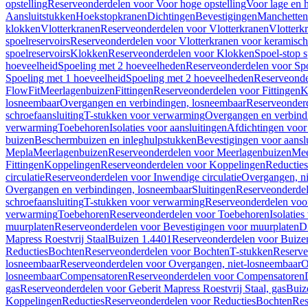
opstelling
Reserveonderdelen voor Voor hoge opstelling
Voor lage en h
Aansluitstukken
Hoekstopkranen
Dichtingen
Bevestigingen
Manchetten
klokken
Vlotterkranen
Reserveonderdelen voor Vlotterkranen
Vlotterk
spoelreservoirs
Reserveonderdelen voor Vlotterkranen voor keramische
spoelreservoirs
Klokken
Reserveonderdelen voor Klokken
Spoel-stop 
hoeveelheid
Spoeling met 2 hoeveelheden
Reserveonderdelen voor Sp
Spoeling met 1 hoeveelheid
Spoeling met 2 hoeveelheden
Reserveonde
FlowFit
Meerlagenbuizen
Fittingen
Reserveonderdelen voor Fittingen
K
losneembaar
Overgangen en verbindingen, losneembaar
Reserveonderd
schroefaansluiting
T-stukken voor verwarming
Overgangen en verbind
verwarming
Toebehoren
Isolaties voor aansluitingen
Afdichtingen voor 
buizen
Beschermbuizen en inleghulpstukken
Bevestigingen voor aansl
Mepla
Meerlagenbuizen
Reserveonderdelen voor Meerlagenbuizen
Mee
Fittingen
Koppelingen
Reserveonderdelen voor Koppelingen
Reducties
circulatie
Reserveonderdelen voor Inwendige circulatie
Overgangen, ni
Overgangen en verbindingen, losneembaar
Sluitingen
Reserveonderdel
schroefaansluiting
T-stukken voor verwarming
Reserveonderdelen voo
verwarming
Toebehoren
Reserveonderdelen voor Toebehoren
Isolatie
muurplaten
Reserveonderdelen voor Bevestigingen voor muurplaten
D
Mapress Roestvrij Staal
Buizen 1.4401
Reserveonderdelen voor Buize
Reducties
Bochten
Reserveonderdelen voor Bochten
T-stukken
Reserve
losneembaar
Reserveonderdelen voor Overgangen, niet-losneembaar
O
losneembaar
Compensatoren
Reserveonderdelen voor Compensatoren
gas
Reserveonderdelen voor Geberit Mapress Roestvrij Staal, gas
Buiz
Koppelingen
Reducties
Reserveonderdelen voor Reducties
Bochten
Res