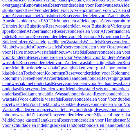
overgangen
Renovatiesets
Reserveonderdelen voor Renovatiesets
Afde
slophoppers
Reserveonderdelen voor Afvoergarnituren voor wc's en s
voor Afvoermanchet
Aansluitsets
Reserveonderdelen voor Aansluitsets
Aansluitstukken van PVC
Dichtingen en afdekkappen
Afvoergarniture
Urinoirsifons
Buissifons
Reserveonderdelen voor Buissifons
Verlengst
spoelbochten
Afvoermanchet
Reserveonderdelen voor Afvoermanchet
bidets
Buissifons
Reserveonderdelen voor Buissifons
Afvoermanchet
Aa
Soldeerhulzen
Wastafelopstellingen
Wastafels
Wastafels
Reserveonderde
Meubelwastafels
Opzetwastafels
Reserveonderdelen voor Opzetwastaf
voor Halve inbouwwastafels
Inbouwwastafels
Reserveonderdelen voo
voor kinderen
Reserveonderdelen voor Wastafels voor kinderen
Wastaf
wastafels
Reserveonderdelen voor Andere wastafels
Uitgietbakken
Res
voor Multifunctionele wasbak
Opvangbakken voor gips
Laboratorium
klaslokalen
Toebehoren
Kolommen
Reserveonderdelen voor Kolomme
kolommen
Toebehoren
Afvoerdeksel
Handdoekhouder
Bevestigingsmat
handwasbak met onderkast
Reserveonderdelen voor Set handwasbak 
onderkast
Reserveonderdelen voor Meubelwastafel sets met onderkast
onderkast
Badkamermeubilair
Wastafelonderkasten
Reserveonderdelen 
wastafels
Voor dubbele wastafels
Reserveonderdelen voor Voor dubbel
opzetwastafels
Voor hoekhandwasbakken
Reserveonderdelen voor V
Wastafelbladen
Voor opzetwastafel afgerond design
Reserveonderdelen
inbouwwastafel
Zijkasten
Reserveonderdelen voor Zijkasten
Lage zijka
Middelhoge kasten
Hangkasten
Reserveonderdelen voor Hangkasten
M
voor schuiflade en indelingsboxen
Handdoekhouders en handdoekha