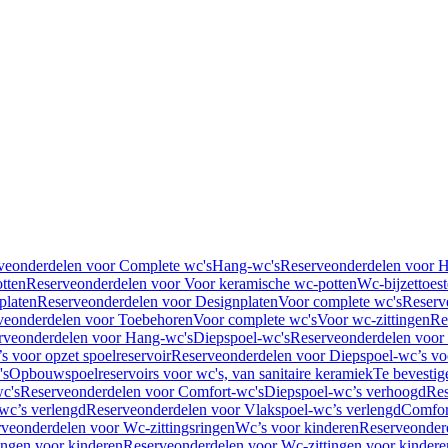
veonderdelen voor Complete wc's
Hang-wc's
Reserveonderdelen voor 
tten
Reserveonderdelen voor Voor keramische wc-potten
Wc-bijzettoest
platen
Reserveonderdelen voor Designplaten
Voor complete wc's
Reserv
veonderdelen voor Toebehoren
Voor complete wc's
Voor wc-zittingen
Re
rveonderdelen voor Hang-wc's
Diepspoel-wc's
Reserveonderdelen voor
s voor opzet spoelreservoir
Reserveonderdelen voor Diepspoel-wc’s voo
's
Opbouwspoelreservoirs voor wc's, van sanitaire keramiek
Te bevestig
c's
Reserveonderdelen voor Comfort-wc's
Diepspoel-wc’s verhoogd
Res
wc’s verlengd
Reserveonderdelen voor Vlakspoel-wc’s verlengd
Comfor
veonderdelen voor Wc-zittingsringen
Wc’s voor kinderen
Reserveonder
ingen voor kinderen
Reserveonderdelen voor Wc-zittingen voor kindere