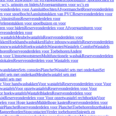
wc's, urinoirs en bidets
Afvoergarnituren voor wc's en
veonderdelen voor Aansluitbochten
Afvoermanchet
Reserveonderdelen
n voor spoelbocht
Aansluitstukken van PVC
Reserveonderdelen voor
Urinoirsifons
Reserveonderdelen voor
erlengstukken voor spoelbuizen en voor
ren voor bidets
Reserveonderdelen voor Afvoergarnituren voor
rveonderdelen voor
wastafels
Meubelwastafels
Reserveonderdelen voor
akken
Hoekhandwasbakken
Halve inbouwwastafels
Reserveonderdelen
bouwwastafels
Hoekwastafels
Wasgoten
Wastafels Comfort
Wastafels
horen
Reserveonderdelen voor Toebehoren
Andere
n voor Uitstortgootstenen
Multifunctionele wasbak
Reserveonderdelen
slokalen
Reserveonderdelen voor Wastafels voor
rwandplaten
Sets consoles
Planchet
Wastafel sets met onderkast
Set
fel sets met onderkast
Meubelwastafel sets met
afel sets met
or Voor handwasbakken
Voor wastafels
Reserveonderdelen voor Voor
wastafels
Voor opzetwastafels
Reserveonderdelen voor Voor
or hoekwastafels
Wastafelbladen
Reserveonderdelen voor
kig
Reserveonderdelen voor Voor opzetwastafel rechthoekig
Voor
elen voor Hoge kasten
Middelhoge kasten
Reserveonderdelen voor
ir
Planchet
Reserveonderdelen voor Planchet
Toebehoren
Inzetbakken
agneetborden
Stopcontacten
Verder toebehoren
Spiegels en