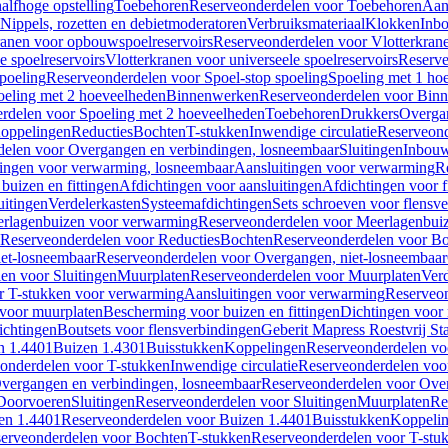
alfhoge opstelling
Toebehoren
Reserveonderdelen voor Toebehoren
Aan
Nippels, rozetten en debietmoderatoren
Verbruiksmateriaal
Klokken
Inbo
ranen voor opbouwspoelreservoirs
Reserveonderdelen voor Vlotterkran
 spoelreservoirs
Vlotterkranen voor universeele spoelreservoirs
Reserve
spoeling
Reserveonderdelen voor Spoel-stop spoeling
Spoeling met 1 ho
oeling met 2 hoeveelheden
Binnenwerken
Reserveonderdelen voor Bin
rdelen voor Spoeling met 2 hoeveelheden
Toebehoren
Drukkers
Overga
oppelingen
Reducties
Bochten
T-stukken
Inwendige circulatie
Reserveond
elen voor Overgangen en verbindingen, losneembaar
Sluitingen
Inbou
ingen voor verwarming, losneembaar
Aansluitingen voor verwarming
R
buizen en fittingen
Afdichtingen voor aansluitingen
Afdichtingen voor f
uitingen
Verdelerkasten
Systeemafdichtingen
Sets schroeven voor flensv
rlagenbuizen voor verwarming
Reserveonderdelen voor Meerlagenbui
Reserveonderdelen voor Reducties
Bochten
Reserveonderdelen voor B
et-losneembaar
Reserveonderdelen voor Overgangen, niet-losneembaar
en voor Sluitingen
Muurplaten
Reserveonderdelen voor Muurplaten
Verd
r T-stukken voor verwarming
Aansluitingen voor verwarming
Reserveon
s voor muurplaten
Bescherming voor buizen en fittingen
Dichtingen voor
ichtingen
Boutsets voor flensverbindingen
Geberit Mapress Roestvrij St
n 1.4401
Buizen 1.4301
Buisstukken
Koppelingen
Reserveonderdelen vo
onderdelen voor T-stukken
Inwendige circulatie
Reserveonderdelen voor
vergangen en verbindingen, losneembaar
Reserveonderdelen voor Over
Doorvoeren
Sluitingen
Reserveonderdelen voor Sluitingen
Muurplaten
Re
en 1.4401
Reserveonderdelen voor Buizen 1.4401
Buisstukken
Koppeli
erveonderdelen voor Bochten
T-stukken
Reserveonderdelen voor T-stu