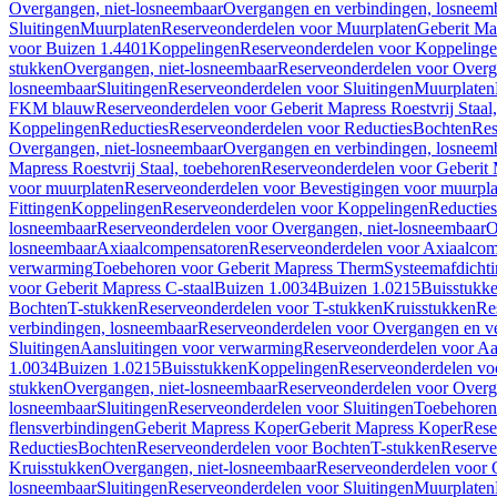
Overgangen, niet-losneembaar
Overgangen en verbindingen, losneem
Sluitingen
Muurplaten
Reserveonderdelen voor Muurplaten
Geberit Map
voor Buizen 1.4401
Koppelingen
Reserveonderdelen voor Koppeling
stukken
Overgangen, niet-losneembaar
Reserveonderdelen voor Overg
losneembaar
Sluitingen
Reserveonderdelen voor Sluitingen
Muurplaten
FKM blauw
Reserveonderdelen voor Geberit Mapress Roestvrij Sta
Koppelingen
Reducties
Reserveonderdelen voor Reducties
Bochten
Res
Overgangen, niet-losneembaar
Overgangen en verbindingen, losneem
Mapress Roestvrij Staal, toebehoren
Reserveonderdelen voor Geberit M
voor muurplaten
Reserveonderdelen voor Bevestigingen voor muurpla
Fittingen
Koppelingen
Reserveonderdelen voor Koppelingen
Reducties
losneembaar
Reserveonderdelen voor Overgangen, niet-losneembaar
O
losneembaar
Axiaalcompensatoren
Reserveonderdelen voor Axiaalcom
verwarming
Toebehoren voor Geberit Mapress Therm
Systeemafdicht
voor Geberit Mapress C-staal
Buizen 1.0034
Buizen 1.0215
Buisstukk
Bochten
T-stukken
Reserveonderdelen voor T-stukken
Kruisstukken
Re
verbindingen, losneembaar
Reserveonderdelen voor Overgangen en ve
Sluitingen
Aansluitingen voor verwarming
Reserveonderdelen voor Aa
1.0034
Buizen 1.0215
Buisstukken
Koppelingen
Reserveonderdelen vo
stukken
Overgangen, niet-losneembaar
Reserveonderdelen voor Overg
losneembaar
Sluitingen
Reserveonderdelen voor Sluitingen
Toebehoren 
flensverbindingen
Geberit Mapress Koper
Geberit Mapress Koper
Rese
Reducties
Bochten
Reserveonderdelen voor Bochten
T-stukken
Reserve
Kruisstukken
Overgangen, niet-losneembaar
Reserveonderdelen voor 
losneembaar
Sluitingen
Reserveonderdelen voor Sluitingen
Muurplaten