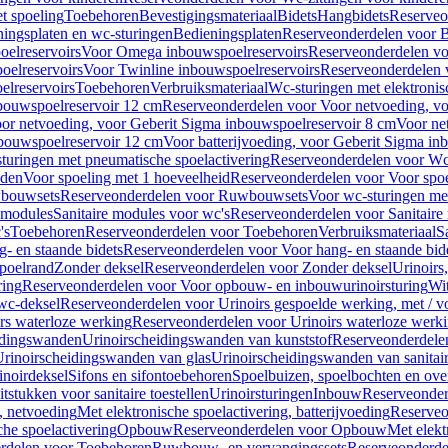
t spoeling
Toebehoren
Bevestigingsmateriaal
Bidets
Hangbidets
Reserveo
ingsplaten en wc-sturingen
Bedieningsplaten
Reserveonderdelen voor B
elreservoirs
Voor Omega inbouwspoelreservoirs
Reserveonderdelen vo
elreservoirs
Voor Twinline inbouwspoelreservoirs
Reserveonderdelen 
lreservoirs
Toebehoren
Verbruiksmateriaal
Wc-sturingen met elektronis
bouwspoelreservoir 12 cm
Reserveonderdelen voor Voor netvoeding, vo
or netvoeding, voor Geberit Sigma inbouwspoelreservoir 8 cm
Voor ne
bouwspoelreservoir 12 cm
Voor batterijvoeding, voor Geberit Sigma in
turingen met pneumatische spoelactivering
Reserveonderdelen voor Wc-
eden
Voor spoeling met 1 hoeveelheid
Reserveonderdelen voor Voor spoe
bouwsets
Reserveonderdelen voor Ruwbouwsets
Voor wc-sturingen met
e modules
Sanitaire modules voor wc's
Reserveonderdelen voor Sanitaire
's
Toebehoren
Reserveonderdelen voor Toebehoren
Verbruiksmateriaal
S
- en staande bidets
Reserveonderdelen voor Voor hang- en staande bid
spoelrand
Zonder deksel
Reserveonderdelen voor Zonder deksel
Urinoirs
ring
Reserveonderdelen voor Voor opbouw- en inbouwurinoirsturing
Wit
 wc-deksel
Reserveonderdelen voor Urinoirs gespoelde werking, met / v
rs waterloze werking
Reserveonderdelen voor Urinoirs waterloze werk
idingswanden
Urinoirscheidingswanden van kunststof
Reserveonderdele
rinoirscheidingswanden van glas
Urinoirscheidingswanden van sanitai
inoirdeksel
Sifons en sifontoebehoren
Spoelbuizen, spoelbochten en ov
tstukken voor sanitaire toestellen
Urinoirsturingen
Inbouw
Reserveonder
, netvoeding
Met elektronische spoelactivering, batterijvoeding
Reserveo
he spoelactivering
Opbouw
Reserveonderdelen voor Opbouw
Met elekt
rdelen voor Toebehoren
Ruwbouw- en vervangingssets
Reserveonderde