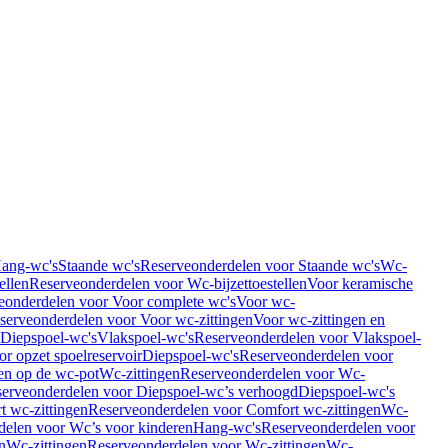
Hang-wc's
Staande wc's
Reserveonderdelen voor Staande wc's
Wc-
ellen
Reserveonderdelen voor Wc-bijzettoestellen
Voor keramische
eonderdelen voor Voor complete wc's
Voor wc-
serveonderdelen voor Voor wc-zittingen
Voor wc-zittingen en
 Diepspoel-wc's
Vlakspoel-wc's
Reserveonderdelen voor Vlakspoel-
r opzet spoelreservoir
Diepspoel-wc's
Reserveonderdelen voor
en op de wc-pot
Wc-zittingen
Reserveonderdelen voor Wc-
erveonderdelen voor Diepspoel-wc’s verhoogd
Diepspoel-wc's
t wc-zittingen
Reserveonderdelen voor Comfort wc-zittingen
Wc-
delen voor Wc’s voor kinderen
Hang-wc's
Reserveonderdelen voor
n
Wc-zittingen
Reserveonderdelen voor Wc-zittingen
Wc-