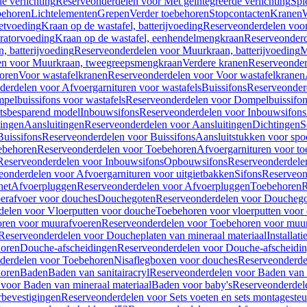
e verlichting
Reserveonderdelen voor Met geïntegreerde verlichting
Spi
ehoren
Lichtelementen
Grepen
Verder toebehoren
Stopcontacten
Kranen
W
etvoeding
Kraan op de wastafel, batterijvoeding
Reserveonderdelen voor 
ratorvoeding
Kraan op de wastafel, eenhendelmengkraan
Reserveonderd
, batterijvoeding
Reserveonderdelen voor Muurkraan, batterijvoeding
M
en voor Muurkraan, tweegreepsmengkraan
Verdere kranen
Reserveonder
oren
Voor wastafelkranen
Reserveonderdelen voor Voor wastafelkranen
erdelen voor Afvoergarnituren voor wastafels
Buissifons
Reserveonder
pelbuissifons voor wastafels
Reserveonderdelen voor Dompelbuissifon
atsbesparend model
Inbouwsifons
Reserveonderdelen voor Inbouwsifons
ingen
Aansluitingen
Reserveonderdelen voor Aansluitingen
Dichtingen
S
Buissifons
Reserveonderdelen voor Buissifons
Aansluitstukken voor spoe
ebehoren
Reserveonderdelen voor Toebehoren
Afvoergarnituren voor toe
Reserveonderdelen voor Inbouwsifons
Opbouwsifons
Reserveonderdele
eonderdelen voor Afvoergarnituren voor uitgietbakken
Sifons
Reserveon
het
Afvoerpluggen
Reserveonderdelen voor Afvoerpluggen
Toebehoren
R
erafvoer voor douches
Douchegoten
Reserveonderdelen voor Doucheg
delen voor Vloerputten voor douche
Toebehoren voor vloerputten voor
ren voor muurafvoeren
Reserveonderdelen voor Toebehoren voor muu
Reserveonderdelen voor Doucheplaten van mineraal materiaal
Installat
oren
Douche-afscheidingen
Reserveonderdelen voor Douche-afscheidi
derdelen voor Toebehoren
Nisaflegboxen voor douches
Reserveonderde
oren
Baden
Baden van sanitairacryl
Reserveonderdelen voor Baden van s
voor Baden van mineraal materiaal
Baden voor baby's
Reserveonderdel
rbevestigingen
Reserveonderdelen voor Sets voeten en sets montageste