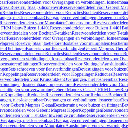
baar
Reserveonderdelen voor Overgangen en verbindingen, losneembaa
ress Roestvrij Staal, siliconenvrij
Reserveonderdelen voor Geberit Mapre
en
Reducties
Reserveonderdelen voor Reducties
Bochten
Reserveonderde
angen, niet-losneembaar
Overgangen en verbindingen, losneembaar
Res
Reserveonderdelen voor Muurplaten
Compensatoren
Reserveonderdele
al, FKM blauw
Buizen 1.4401
Reserveonderdelen voor Buizen 1.4401
Bui
erveonderdelen voor Bochten
T-stukken
Reserveonderdelen voor T-stu
baar
Reserveonderdelen voor Overgangen en verbindingen, losneembaa
apress Roestvrij Staal, toebehoren
Isolaties voor muurplaten
Beschermin
ten
Dichtingen
Boutsets voor flensverbindingen
Geberit Mapress Therm
Reserveonderdelen voor Reducties
Bochten
Reserveonderdelen voor B
vergangen en verbindingen, losneembaar
Reserveonderdelen voor Over
pensatoren
Sluitingen
Reserveonderdelen voor Sluitingen
Aansluitstukk
ingen
Sets schroeven voor flensverbindingen
Bevestigingen voor buizen
en
Koppelingen
Reserveonderdelen voor Koppelingen
Reducties
Reserveo
serveonderdelen voor Kruisstukken
Overgangen, niet-losneembaar
Rese
rbindingen, losneembaar
Compensatoren
Reserveonderdelen voor Com
nsluitingen voor verwarming
Geberit Mapress C-staal, FKM blauw
Res
or Koppelingen
Reducties
Reserveonderdelen voor Reducties
Bochten
Re
angen, niet-losneembaar
Overgangen en verbindingen, losneembaar
Res
voor Geberit Mapress C-staal
Bescherming voor buizen en fittingen
Bev
rveonderdelen voor Geberit Mapress Koper
Koppelingen
Reserveonder
onderdelen voor T-stukken
Inwendige circulatie
Reserveonderdelen voor
Overgangen, niet-losneembaar
Overgangen en verbindingen, losneemba
Reserveonderdelen voor Muurplaten
Aansluitingen voor verwarming
Re