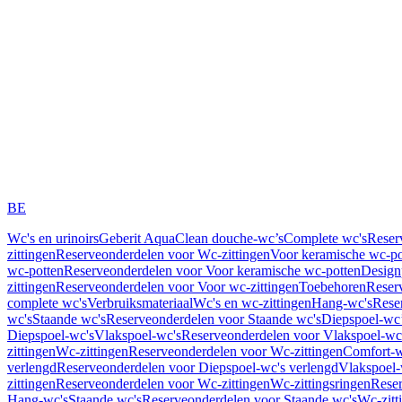
BE
Wc's en urinoirs
Geberit AquaClean douche-wc’s
Complete wc's
Reser
zittingen
Reserveonderdelen voor Wc-zittingen
Voor keramische wc-po
wc-potten
Reserveonderdelen voor Voor keramische wc-potten
Design
zittingen
Reserveonderdelen voor Voor wc-zittingen
Toebehoren
Reser
complete wc's
Verbruiksmateriaal
Wc's en wc-zittingen
Hang-wc's
Rese
wc's
Staande wc's
Reserveonderdelen voor Staande wc's
Diepspoel-wc’
Diepspoel-wc's
Vlakspoel-wc's
Reserveonderdelen voor Vlakspoel-wc
zittingen
Wc-zittingen
Reserveonderdelen voor Wc-zittingen
Comfort-w
verlengd
Reserveonderdelen voor Diepspoel-wc's verlengd
Vlakspoel-
zittingen
Reserveonderdelen voor Wc-zittingen
Wc-zittingsringen
Reser
Hang-wc's
Staande wc's
Reserveonderdelen voor Staande wc's
Wc-zitt