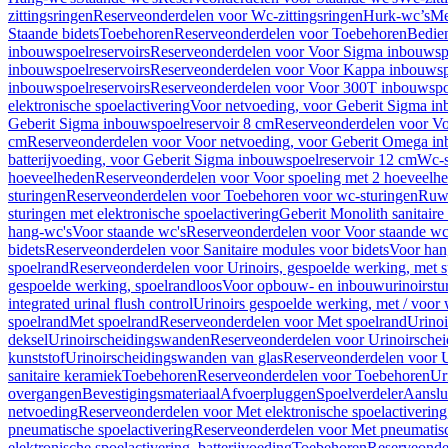
zittingsringen
Reserveonderdelen voor Wc-zittingsringen
Hurk-wc’s
Me
Staande bidets
Toebehoren
Reserveonderdelen voor Toebehoren
Bedien
inbouwspoelreservoirs
Reserveonderdelen voor Voor Sigma inbouwspo
inbouwspoelreservoirs
Reserveonderdelen voor Voor Kappa inbouwspo
inbouwspoelreservoirs
Reserveonderdelen voor Voor 300T inbouwspoe
elektronische spoelactivering
Voor netvoeding, voor Geberit Sigma in
Geberit Sigma inbouwspoelreservoir 8 cm
Reserveonderdelen voor Vo
cm
Reserveonderdelen voor Voor netvoeding, voor Geberit Omega in
batterijvoeding, voor Geberit Sigma inbouwspoelreservoir 12 cm
Wc-s
hoeveelheden
Reserveonderdelen voor Voor spoeling met 2 hoeveelh
sturingen
Reserveonderdelen voor Toebehoren voor wc-sturingen
Ruw
sturingen met elektronische spoelactivering
Geberit Monolith sanitair
hang-wc's
Voor staande wc's
Reserveonderdelen voor Voor staande wc
bidets
Reserveonderdelen voor Sanitaire modules voor bidets
Voor hang
spoelrand
Reserveonderdelen voor Urinoirs, gespoelde werking, met 
gespoelde werking, spoelrandloos
Voor opbouw- en inbouwurinoirstu
integrated urinal flush control
Urinoirs gespoelde werking, met / voor
spoelrand
Met spoelrand
Reserveonderdelen voor Met spoelrand
Urinoi
deksel
Urinoirscheidingswanden
Reserveonderdelen voor Urinoirsche
kunststof
Urinoirscheidingswanden van glas
Reserveonderdelen voor U
sanitaire keramiek
Toebehoren
Reserveonderdelen voor Toebehoren
Ur
overgangen
Bevestigingsmateriaal
Afvoerpluggen
Spoelverdeler
Aanslui
netvoeding
Reserveonderdelen voor Met elektronische spoelactivering
pneumatische spoelactivering
Reserveonderdelen voor Met pneumatisc
elektronische spoelactivering, batterijvoeding
Toebehoren
Reserveonde