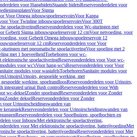
nderdelen voor Hangbidets
Staande bidets
Reserveonderdelen voor
edieningsplaten
Voor Sigma
or Voor Omega inbouwspoelreservoirs
Voor Kappa
voor Voor Twinline inbouwspoelreservoirs
Voor 300T
che spoelactivering
Reserveonderdelen voor Wc-sturingen met
or Geberit Sigma inbouwspoelreservoir 12 cm
Voor netvoeding, voor
tvoeding, voor Geberit Omega inbouwspoelreservoir 12
bouwspoelreservoir 12 cm
Reserveonderdelen voor Voor
sturingen met pneumatische spoelactivering
Voor spoeling met 2
ling met 1 hoeveelheid
Toebehoren voor wc-
 elektronische spoelactivering
Reserveonderdelen voor Voor wc-
 modules voor wc's
Voor hang-wc's
Reserveonderdelen voor Voor
anitaire modules voor wastafels
Toebehoren
Sanitaire modules voor
ets
Urinoirs
Urinoirs, gespoelde werking, met
, gespoelde werking, spoelrandloos
Reserveonderdelen voor Urinoirs,
h integrated urinal flush control
Reserveonderdelen voor With
oor wc-deksel
Zonder spoelrand
Reserveonderdelen voor Zonder
ing
Zonder deksel
Reserveonderdelen voor Zonder
n voor Urinoirscheidingswanden van
re keramiek
Reserveonderdelen voor Urinoirscheidingswanden van
ergangen
Reserveonderdelen voor Spoelbuizen, spoelbochten en
delen voor Inbouw
Met elektronische spoelactivering,
nderdelen voor Met elektronische spoelactivering, batterijvoeding
Met
ronische spoelactivering, batterijvoeding
Reserveonderdelen voor Met
len voor Ruwbouw- en vervangingssets
Spoelbuizen, spoelbochten en