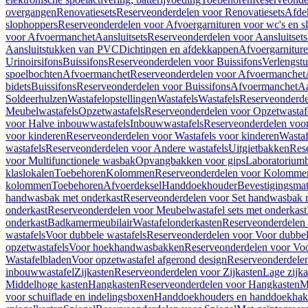
overgangen
Renovatiesets
Reserveonderdelen voor Renovatiesets
Afde
slophoppers
Reserveonderdelen voor Afvoergarnituren voor wc's en s
voor Afvoermanchet
Aansluitsets
Reserveonderdelen voor Aansluitsets
Aansluitstukken van PVC
Dichtingen en afdekkappen
Afvoergarniture
Urinoirsifons
Buissifons
Reserveonderdelen voor Buissifons
Verlengst
spoelbochten
Afvoermanchet
Reserveonderdelen voor Afvoermanchet
bidets
Buissifons
Reserveonderdelen voor Buissifons
Afvoermanchet
Aa
Soldeerhulzen
Wastafelopstellingen
Wastafels
Wastafels
Reserveonderde
Meubelwastafels
Opzetwastafels
Reserveonderdelen voor Opzetwastaf
voor Halve inbouwwastafels
Inbouwwastafels
Reserveonderdelen voo
voor kinderen
Reserveonderdelen voor Wastafels voor kinderen
Wastaf
wastafels
Reserveonderdelen voor Andere wastafels
Uitgietbakken
Res
voor Multifunctionele wasbak
Opvangbakken voor gips
Laboratorium
klaslokalen
Toebehoren
Kolommen
Reserveonderdelen voor Kolomme
kolommen
Toebehoren
Afvoerdeksel
Handdoekhouder
Bevestigingsmat
handwasbak met onderkast
Reserveonderdelen voor Set handwasbak 
onderkast
Reserveonderdelen voor Meubelwastafel sets met onderkast
onderkast
Badkamermeubilair
Wastafelonderkasten
Reserveonderdelen 
wastafels
Voor dubbele wastafels
Reserveonderdelen voor Voor dubbel
opzetwastafels
Voor hoekhandwasbakken
Reserveonderdelen voor V
Wastafelbladen
Voor opzetwastafel afgerond design
Reserveonderdelen
inbouwwastafel
Zijkasten
Reserveonderdelen voor Zijkasten
Lage zijka
Middelhoge kasten
Hangkasten
Reserveonderdelen voor Hangkasten
M
voor schuiflade en indelingsboxen
Handdoekhouders en handdoekha