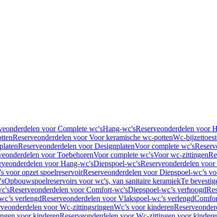
veonderdelen voor Complete wc's
Hang-wc's
Reserveonderdelen voor 
tten
Reserveonderdelen voor Voor keramische wc-potten
Wc-bijzettoest
platen
Reserveonderdelen voor Designplaten
Voor complete wc's
Reserv
veonderdelen voor Toebehoren
Voor complete wc's
Voor wc-zittingen
Re
rveonderdelen voor Hang-wc's
Diepspoel-wc's
Reserveonderdelen voor
s voor opzet spoelreservoir
Reserveonderdelen voor Diepspoel-wc’s voo
's
Opbouwspoelreservoirs voor wc's, van sanitaire keramiek
Te bevestig
c's
Reserveonderdelen voor Comfort-wc's
Diepspoel-wc’s verhoogd
Res
wc’s verlengd
Reserveonderdelen voor Vlakspoel-wc’s verlengd
Comfor
veonderdelen voor Wc-zittingsringen
Wc’s voor kinderen
Reserveonder
ingen voor kinderen
Reserveonderdelen voor Wc-zittingen voor kindere