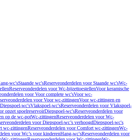
Hang-wc's
Staande wc's
Reserveonderdelen voor Staande wc's
Wc-
ellen
Reserveonderdelen voor Wc-bijzettoestellen
Voor keramische
eonderdelen voor Voor complete wc's
Voor wc-
serveonderdelen voor Voor wc-zittingen
Voor wc-zittingen en
 Diepspoel-wc's
Vlakspoel-wc's
Reserveonderdelen voor Vlakspoel-
r opzet spoelreservoir
Diepspoel-wc's
Reserveonderdelen voor
en op de wc-pot
Wc-zittingen
Reserveonderdelen voor Wc-
erveonderdelen voor Diepspoel-wc’s verhoogd
Diepspoel-wc's
t wc-zittingen
Reserveonderdelen voor Comfort wc-zittingen
Wc-
delen voor Wc’s voor kinderen
Hang-wc's
Reserveonderdelen voor
n
Wc-zittingen
Reserveonderdelen voor Wc-zittingen
Wc-