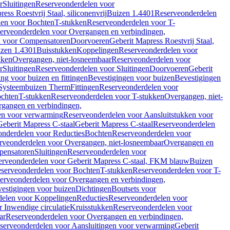
r
Sluitingen
Reserveonderdelen voor
ss Roestvrij Staal, siliconenvrij
Buizen 1.4401
Reserveonderdelen
len voor Bochten
T-stukken
Reserveonderdelen voor T-
erveonderdelen voor Overgangen en verbindingen,
n voor Compensatoren
Doorvoeren
Geberit Mapress Roestvrij Staal,
zen 1.4301
Buisstukken
Koppelingen
Reserveonderdelen voor
kken
Overgangen, niet-losneembaar
Reserveonderdelen voor
r
Sluitingen
Reserveonderdelen voor Sluitingen
Doorvoeren
Geberit
g voor buizen en fittingen
Bevestigingen voor buizen
Bevestigingen
Systeembuizen Therm
Fittingen
Reserveonderdelen voor
ochten
T-stukken
Reserveonderdelen voor T-stukken
Overgangen, niet-
gangen en verbindingen,
en voor verwarming
Reserveonderdelen voor Aansluitstukken voor
Geberit Mapress C-staal
Geberit Mapress C-staal
Reserveonderdelen
nderdelen voor Reducties
Bochten
Reserveonderdelen voor
rveonderdelen voor Overgangen, niet-losneembaar
Overgangen en
pensatoren
Sluitingen
Reserveonderdelen voor
erveonderdelen voor Geberit Mapress C-staal, FKM blauw
Buizen
serveonderdelen voor Bochten
T-stukken
Reserveonderdelen voor T-
erveonderdelen voor Overgangen en verbindingen,
estigingen voor buizen
Dichtingen
Boutsets voor
delen voor Koppelingen
Reducties
Reserveonderdelen voor
 Inwendige circulatie
Kruisstukken
Reserveonderdelen voor
ar
Reserveonderdelen voor Overgangen en verbindingen,
serveonderdelen voor Aansluitingen voor verwarming
Geberit