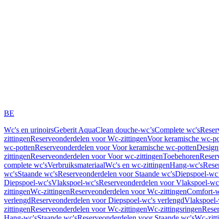
BE
Wc's en urinoirs
Geberit AquaClean douche-wc’s
Complete wc's
Reser
zittingen
Reserveonderdelen voor Wc-zittingen
Voor keramische wc-po
wc-potten
Reserveonderdelen voor Voor keramische wc-potten
Design
zittingen
Reserveonderdelen voor Voor wc-zittingen
Toebehoren
Reser
complete wc's
Verbruiksmateriaal
Wc's en wc-zittingen
Hang-wc's
Rese
wc's
Staande wc's
Reserveonderdelen voor Staande wc's
Diepspoel-wc’
Diepspoel-wc's
Vlakspoel-wc's
Reserveonderdelen voor Vlakspoel-wc
zittingen
Wc-zittingen
Reserveonderdelen voor Wc-zittingen
Comfort-w
verlengd
Reserveonderdelen voor Diepspoel-wc's verlengd
Vlakspoel-
zittingen
Reserveonderdelen voor Wc-zittingen
Wc-zittingsringen
Reser
Hang-wc's
Staande wc's
Reserveonderdelen voor Staande wc's
Wc-zitt