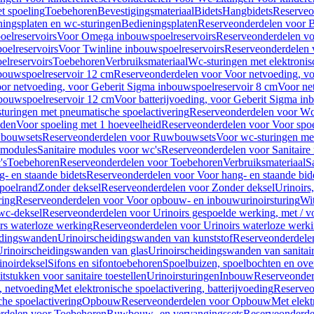
t spoeling
Toebehoren
Bevestigingsmateriaal
Bidets
Hangbidets
Reserveo
ingsplaten en wc-sturingen
Bedieningsplaten
Reserveonderdelen voor B
elreservoirs
Voor Omega inbouwspoelreservoirs
Reserveonderdelen vo
elreservoirs
Voor Twinline inbouwspoelreservoirs
Reserveonderdelen 
lreservoirs
Toebehoren
Verbruiksmateriaal
Wc-sturingen met elektronis
bouwspoelreservoir 12 cm
Reserveonderdelen voor Voor netvoeding, vo
or netvoeding, voor Geberit Sigma inbouwspoelreservoir 8 cm
Voor ne
bouwspoelreservoir 12 cm
Voor batterijvoeding, voor Geberit Sigma in
turingen met pneumatische spoelactivering
Reserveonderdelen voor Wc-
eden
Voor spoeling met 1 hoeveelheid
Reserveonderdelen voor Voor spoe
bouwsets
Reserveonderdelen voor Ruwbouwsets
Voor wc-sturingen met
e modules
Sanitaire modules voor wc's
Reserveonderdelen voor Sanitaire
's
Toebehoren
Reserveonderdelen voor Toebehoren
Verbruiksmateriaal
S
- en staande bidets
Reserveonderdelen voor Voor hang- en staande bid
spoelrand
Zonder deksel
Reserveonderdelen voor Zonder deksel
Urinoirs
ring
Reserveonderdelen voor Voor opbouw- en inbouwurinoirsturing
Wit
 wc-deksel
Reserveonderdelen voor Urinoirs gespoelde werking, met / v
rs waterloze werking
Reserveonderdelen voor Urinoirs waterloze werk
idingswanden
Urinoirscheidingswanden van kunststof
Reserveonderdele
rinoirscheidingswanden van glas
Urinoirscheidingswanden van sanitai
inoirdeksel
Sifons en sifontoebehoren
Spoelbuizen, spoelbochten en ov
tstukken voor sanitaire toestellen
Urinoirsturingen
Inbouw
Reserveonder
, netvoeding
Met elektronische spoelactivering, batterijvoeding
Reserveo
he spoelactivering
Opbouw
Reserveonderdelen voor Opbouw
Met elekt
rdelen voor Toebehoren
Ruwbouw- en vervangingssets
Reserveonderde