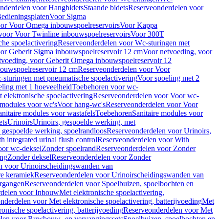
nderdelen voor Hangbidets
Staande bidets
Reserveonderdelen voor
edieningsplaten
Voor Sigma
or Voor Omega inbouwspoelreservoirs
Voor Kappa
voor Voor Twinline inbouwspoelreservoirs
Voor 300T
che spoelactivering
Reserveonderdelen voor Wc-sturingen met
or Geberit Sigma inbouwspoelreservoir 12 cm
Voor netvoeding, voor
tvoeding, voor Geberit Omega inbouwspoelreservoir 12
bouwspoelreservoir 12 cm
Reserveonderdelen voor Voor
sturingen met pneumatische spoelactivering
Voor spoeling met 2
ling met 1 hoeveelheid
Toebehoren voor wc-
 elektronische spoelactivering
Reserveonderdelen voor Voor wc-
 modules voor wc's
Voor hang-wc's
Reserveonderdelen voor Voor
anitaire modules voor wastafels
Toebehoren
Sanitaire modules voor
ets
Urinoirs
Urinoirs, gespoelde werking, met
, gespoelde werking, spoelrandloos
Reserveonderdelen voor Urinoirs,
h integrated urinal flush control
Reserveonderdelen voor With
oor wc-deksel
Zonder spoelrand
Reserveonderdelen voor Zonder
ing
Zonder deksel
Reserveonderdelen voor Zonder
n voor Urinoirscheidingswanden van
re keramiek
Reserveonderdelen voor Urinoirscheidingswanden van
ergangen
Reserveonderdelen voor Spoelbuizen, spoelbochten en
delen voor Inbouw
Met elektronische spoelactivering,
nderdelen voor Met elektronische spoelactivering, batterijvoeding
Met
ronische spoelactivering, batterijvoeding
Reserveonderdelen voor Met
len voor Ruwbouw- en vervangingssets
Spoelbuizen, spoelbochten en