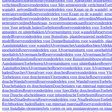
spiegelkasten
Spiegel
Reserveonderdelen voor Spiegel
Met geïntegreerd
verlichting
Reserveonderdelen voor Met geïntegreerde verlichting
Toeb
wastafel, netvoeding
Reserveonderdelen voor Kraan op de wastafel, n
generatorvoeding
Reserveonderdelen voor Kraan op de wastafel, gene
netvoeding
Reserveonderdelen voor Muurkraan, netvoeding
Muurkraan
generatorvoeding
Muurkraan, tweegreepsmengkraan
Reserveonderdel
voor Voor gebruik buiten
Toebehoren
Reserveonderdelen voor Toebeh
apparaten en uitgietbakken
Afvoergarnituren voor wastafels
Reserveond
model
Reserveonderdelen voor Buissifons, plaatsbesparend model
Dom
model
Reserveonderdelen voor Dompelbuissifons voor wastafels, pla
Aansluitstukken voor wastafel
Afvoermanchet
Aansluitbochten
Afdekk
spoeltafels
Reserveonderdelen voor Afvoergarnituren voor spoeltafels
spoeltafels
Afvoermanchet
Reserveonderdelen voor Afvoermanchet
To
toestellen
Buissifons
Reserveonderdelen voor Buissifons
Inbouwsifons
Aansluitingen
Toebehoren
Afvoergarnituren voor uitgietbakken
Reserv
Aansluitbochten
Afvoermanchet
Reserveonderdelen voor Afvoermanc
baden
Douches
Vloerafvoer voor douches
Reserveonderdelen voor Vlo
Toebehoren voor douchegoten
Vloerputten voor douche
Reserveonder
douche
Wandafvoeren
Reserveonderdelen voor Wandafvoeren
Toebeho
Douchebakken en doucheplaten
Doucheplaten van mineraal materiaal
douchesifons
Reserveonderdelen voor Specifieke douchesifons
Toebeh
voor Douche-afscheidingen voor inloopdouche
Toebehoren
Reserveon
douches
Nisaflegboxen
Reserveonderdelen voor Nisaflegboxen
Toebeh
Rechthoekige baden
Baden van mineraal materiaal
Reserveonderdelen 
voor Installatie-elementen
Sets voeten en sets montagesteunen en muu