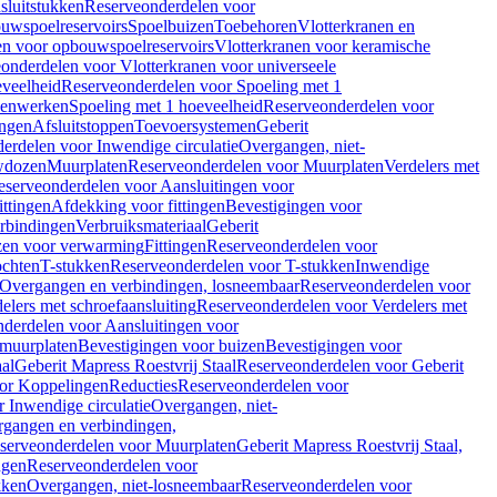
sluitstukken
Reserveonderdelen voor
uwspoelreservoirs
Spoelbuizen
Toebehoren
Vlotterkranen en
en voor opbouwspoelreservoirs
Vlotterkranen voor keramische
onderdelen voor Vlotterkranen voor universeele
eveelheid
Reserveonderdelen voor Spoeling met 1
nenwerken
Spoeling met 1 hoeveelheid
Reserveonderdelen voor
ngen
Afsluitstoppen
Toevoersystemen
Geberit
erdelen voor Inwendige circulatie
Overgangen, niet-
wdozen
Muurplaten
Reserveonderdelen voor Muurplaten
Verdelers met
eserveonderdelen voor Aansluitingen voor
ittingen
Afdekking voor fittingen
Bevestigingen voor
erbindingen
Verbruiksmateriaal
Geberit
zen voor verwarming
Fittingen
Reserveonderdelen voor
ochten
T-stukken
Reserveonderdelen voor T-stukken
Inwendige
Overgangen en verbindingen, losneembaar
Reserveonderdelen voor
elers met schroefaansluiting
Reserveonderdelen voor Verdelers met
derdelen voor Aansluitingen voor
 muurplaten
Bevestigingen voor buizen
Bevestigingen voor
aal
Geberit Mapress Roestvrij Staal
Reserveonderdelen voor Geberit
or Koppelingen
Reducties
Reserveonderdelen voor
 Inwendige circulatie
Overgangen, niet-
gangen en verbindingen,
serveonderdelen voor Muurplaten
Geberit Mapress Roestvrij Staal,
ngen
Reserveonderdelen voor
kken
Overgangen, niet-losneembaar
Reserveonderdelen voor