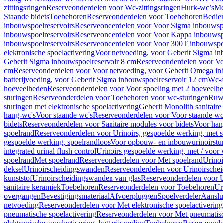
zittingsringen
Reserveonderdelen voor Wc-zittingsringen
Hurk-wc’s
Me
Staande bidets
Toebehoren
Reserveonderdelen voor Toebehoren
Bedien
inbouwspoelreservoirs
Reserveonderdelen voor Voor Sigma inbouwspo
inbouwspoelreservoirs
Reserveonderdelen voor Voor Kappa inbouwspo
inbouwspoelreservoirs
Reserveonderdelen voor Voor 300T inbouwspoe
elektronische spoelactivering
Voor netvoeding, voor Geberit Sigma in
Geberit Sigma inbouwspoelreservoir 8 cm
Reserveonderdelen voor Vo
cm
Reserveonderdelen voor Voor netvoeding, voor Geberit Omega in
batterijvoeding, voor Geberit Sigma inbouwspoelreservoir 12 cm
Wc-s
hoeveelheden
Reserveonderdelen voor Voor spoeling met 2 hoeveelh
sturingen
Reserveonderdelen voor Toebehoren voor wc-sturingen
Ruw
sturingen met elektronische spoelactivering
Geberit Monolith sanitair
hang-wc's
Voor staande wc's
Reserveonderdelen voor Voor staande wc
bidets
Reserveonderdelen voor Sanitaire modules voor bidets
Voor hang
spoelrand
Reserveonderdelen voor Urinoirs, gespoelde werking, met 
gespoelde werking, spoelrandloos
Voor opbouw- en inbouwurinoirstu
integrated urinal flush control
Urinoirs gespoelde werking, met / voor
spoelrand
Met spoelrand
Reserveonderdelen voor Met spoelrand
Urinoi
deksel
Urinoirscheidingswanden
Reserveonderdelen voor Urinoirsche
kunststof
Urinoirscheidingswanden van glas
Reserveonderdelen voor U
sanitaire keramiek
Toebehoren
Reserveonderdelen voor Toebehoren
Ur
overgangen
Bevestigingsmateriaal
Afvoerpluggen
Spoelverdeler
Aanslui
netvoeding
Reserveonderdelen voor Met elektronische spoelactivering
pneumatische spoelactivering
Reserveonderdelen voor Met pneumatisc
elektronische spoelactivering, batterijvoeding
Toebehoren
Reserveonde