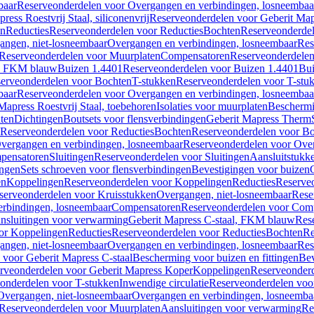
baar
Reserveonderdelen voor Overgangen en verbindingen, losneembaa
ress Roestvrij Staal, siliconenvrij
Reserveonderdelen voor Geberit Mapre
en
Reducties
Reserveonderdelen voor Reducties
Bochten
Reserveonderde
angen, niet-losneembaar
Overgangen en verbindingen, losneembaar
Res
Reserveonderdelen voor Muurplaten
Compensatoren
Reserveonderdele
al, FKM blauw
Buizen 1.4401
Reserveonderdelen voor Buizen 1.4401
Bui
erveonderdelen voor Bochten
T-stukken
Reserveonderdelen voor T-stu
baar
Reserveonderdelen voor Overgangen en verbindingen, losneembaa
apress Roestvrij Staal, toebehoren
Isolaties voor muurplaten
Beschermin
ten
Dichtingen
Boutsets voor flensverbindingen
Geberit Mapress Therm
Reserveonderdelen voor Reducties
Bochten
Reserveonderdelen voor B
vergangen en verbindingen, losneembaar
Reserveonderdelen voor Over
pensatoren
Sluitingen
Reserveonderdelen voor Sluitingen
Aansluitstukk
ingen
Sets schroeven voor flensverbindingen
Bevestigingen voor buizen
en
Koppelingen
Reserveonderdelen voor Koppelingen
Reducties
Reserveo
serveonderdelen voor Kruisstukken
Overgangen, niet-losneembaar
Rese
rbindingen, losneembaar
Compensatoren
Reserveonderdelen voor Com
nsluitingen voor verwarming
Geberit Mapress C-staal, FKM blauw
Res
or Koppelingen
Reducties
Reserveonderdelen voor Reducties
Bochten
Re
angen, niet-losneembaar
Overgangen en verbindingen, losneembaar
Res
voor Geberit Mapress C-staal
Bescherming voor buizen en fittingen
Bev
rveonderdelen voor Geberit Mapress Koper
Koppelingen
Reserveonder
onderdelen voor T-stukken
Inwendige circulatie
Reserveonderdelen voor
Overgangen, niet-losneembaar
Overgangen en verbindingen, losneemba
Reserveonderdelen voor Muurplaten
Aansluitingen voor verwarming
Re