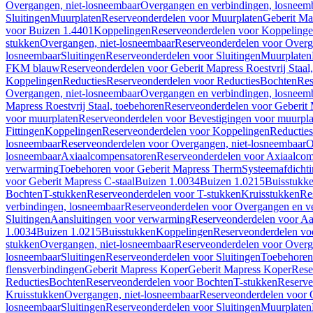
Overgangen, niet-losneembaar
Overgangen en verbindingen, losneem
Sluitingen
Muurplaten
Reserveonderdelen voor Muurplaten
Geberit Map
voor Buizen 1.4401
Koppelingen
Reserveonderdelen voor Koppeling
stukken
Overgangen, niet-losneembaar
Reserveonderdelen voor Overg
losneembaar
Sluitingen
Reserveonderdelen voor Sluitingen
Muurplaten
FKM blauw
Reserveonderdelen voor Geberit Mapress Roestvrij Sta
Koppelingen
Reducties
Reserveonderdelen voor Reducties
Bochten
Res
Overgangen, niet-losneembaar
Overgangen en verbindingen, losneem
Mapress Roestvrij Staal, toebehoren
Reserveonderdelen voor Geberit M
voor muurplaten
Reserveonderdelen voor Bevestigingen voor muurpla
Fittingen
Koppelingen
Reserveonderdelen voor Koppelingen
Reducties
losneembaar
Reserveonderdelen voor Overgangen, niet-losneembaar
O
losneembaar
Axiaalcompensatoren
Reserveonderdelen voor Axiaalcom
verwarming
Toebehoren voor Geberit Mapress Therm
Systeemafdicht
voor Geberit Mapress C-staal
Buizen 1.0034
Buizen 1.0215
Buisstukk
Bochten
T-stukken
Reserveonderdelen voor T-stukken
Kruisstukken
Re
verbindingen, losneembaar
Reserveonderdelen voor Overgangen en ve
Sluitingen
Aansluitingen voor verwarming
Reserveonderdelen voor Aa
1.0034
Buizen 1.0215
Buisstukken
Koppelingen
Reserveonderdelen vo
stukken
Overgangen, niet-losneembaar
Reserveonderdelen voor Overg
losneembaar
Sluitingen
Reserveonderdelen voor Sluitingen
Toebehoren 
flensverbindingen
Geberit Mapress Koper
Geberit Mapress Koper
Rese
Reducties
Bochten
Reserveonderdelen voor Bochten
T-stukken
Reserve
Kruisstukken
Overgangen, niet-losneembaar
Reserveonderdelen voor 
losneembaar
Sluitingen
Reserveonderdelen voor Sluitingen
Muurplaten