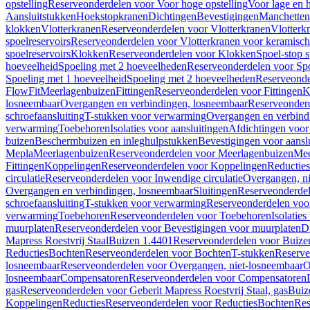
opstelling
Reserveonderdelen voor Voor hoge opstelling
Voor lage en h
Aansluitstukken
Hoekstopkranen
Dichtingen
Bevestigingen
Manchetten
klokken
Vlotterkranen
Reserveonderdelen voor Vlotterkranen
Vlotterk
spoelreservoirs
Reserveonderdelen voor Vlotterkranen voor keramische
spoelreservoirs
Klokken
Reserveonderdelen voor Klokken
Spoel-stop 
hoeveelheid
Spoeling met 2 hoeveelheden
Reserveonderdelen voor Sp
Spoeling met 1 hoeveelheid
Spoeling met 2 hoeveelheden
Reserveonde
FlowFit
Meerlagenbuizen
Fittingen
Reserveonderdelen voor Fittingen
K
losneembaar
Overgangen en verbindingen, losneembaar
Reserveonderd
schroefaansluiting
T-stukken voor verwarming
Overgangen en verbind
verwarming
Toebehoren
Isolaties voor aansluitingen
Afdichtingen voor 
buizen
Beschermbuizen en inleghulpstukken
Bevestigingen voor aansl
Mepla
Meerlagenbuizen
Reserveonderdelen voor Meerlagenbuizen
Mee
Fittingen
Koppelingen
Reserveonderdelen voor Koppelingen
Reducties
circulatie
Reserveonderdelen voor Inwendige circulatie
Overgangen, ni
Overgangen en verbindingen, losneembaar
Sluitingen
Reserveonderdel
schroefaansluiting
T-stukken voor verwarming
Reserveonderdelen voo
verwarming
Toebehoren
Reserveonderdelen voor Toebehoren
Isolatie
muurplaten
Reserveonderdelen voor Bevestigingen voor muurplaten
D
Mapress Roestvrij Staal
Buizen 1.4401
Reserveonderdelen voor Buize
Reducties
Bochten
Reserveonderdelen voor Bochten
T-stukken
Reserve
losneembaar
Reserveonderdelen voor Overgangen, niet-losneembaar
O
losneembaar
Compensatoren
Reserveonderdelen voor Compensatoren
gas
Reserveonderdelen voor Geberit Mapress Roestvrij Staal, gas
Buiz
Koppelingen
Reducties
Reserveonderdelen voor Reducties
Bochten
Res