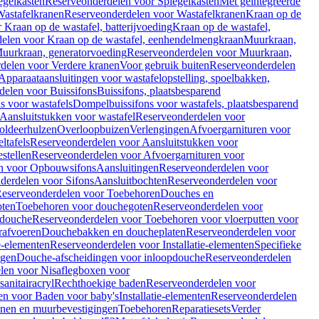
egelkasten
Reserveonderdelen voor Spiegelkasten
Met geïntegreerde
astafelkranen
Reserveonderdelen voor Wastafelkranen
Kraan op de
Kraan op de wastafel, batterijvoeding
Kraan op de wastafel,
elen voor Kraan op de wastafel, eenhendelmengkraan
Muurkraan,
uurkraan, generatorvoeding
Reserveonderdelen voor Muurkraan,
delen voor Verdere kranen
Voor gebruik buiten
Reserveonderdelen
Apparaataansluitingen voor wastafelopstelling, spoelbakken,
delen voor Buissifons
Buissifons, plaatsbesparend
s voor wastafels
Dompelbuissifons voor wastafels, plaatsbesparend
Aansluitstukken voor wastafel
Reserveonderdelen voor
oldeerhulzen
Overloopbuizen
Verlengingen
Afvoergarnituren voor
ltafels
Reserveonderdelen voor Aansluitstukken voor
stellen
Reserveonderdelen voor Afvoergarnituren voor
n voor Opbouwsifons
Aansluitingen
Reserveonderdelen voor
derdelen voor Sifons
Aansluitbochten
Reserveonderdelen voor
eserveonderdelen voor Toebehoren
Douches en
oten
Toebehoren voor douchegoten
Reserveonderdelen voor
 douche
Reserveonderdelen voor Toebehoren voor vloerputten voor
rafvoeren
Douchebakken en doucheplaten
Reserveonderdelen voor
ie-elementen
Reserveonderdelen voor Installatie-elementen
Specifieke
ngen
Douche-afscheidingen voor inloopdouche
Reserveonderdelen
len voor Nisaflegboxen voor
anitairacryl
Rechthoekige baden
Reserveonderdelen voor
en voor Baden voor baby's
Installatie-elementen
Reserveonderdelen
unen en muurbevestigingen
Toebehoren
Reparatiesets
Verder