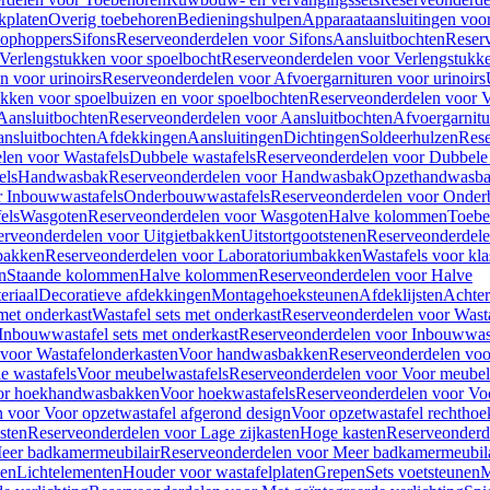
kplaten
Overig toebehoren
Bedieningshulpen
Apparaataansluitingen voor 
lophoppers
Sifons
Reserveonderdelen voor Sifons
Aansluitbochten
Reser
Verlengstukken voor spoelbocht
Reserveonderdelen voor Verlengstukke
n voor urinoirs
Reserveonderdelen voor Afvoergarnituren voor urinoirs
ukken voor spoelbuizen en voor spoelbochten
Reserveonderdelen voor V
Aansluitbochten
Reserveonderdelen voor Aansluitbochten
Afvoergarnitu
nsluitbochten
Afdekkingen
Aansluitingen
Dichtingen
Soldeerhulzen
Rese
len voor Wastafels
Dubbele wastafels
Reserveonderdelen voor Dubbele 
els
Handwasbak
Reserveonderdelen voor Handwasbak
Opzethandwasb
r Inbouwwastafels
Onderbouwwastafels
Reserveonderdelen voor Onder
els
Wasgoten
Reserveonderdelen voor Wasgoten
Halve kolommen
Toebe
erveonderdelen voor Uitgietbakken
Uitstortgootstenen
Reserveonderdele
bakken
Reserveonderdelen voor Laboratoriumbakken
Wastafels voor kla
n
Staande kolommen
Halve kolommen
Reserveonderdelen voor Halve
eriaal
Decoratieve afdekkingen
Montagehoeksteunen
Afdeklijsten
Achte
met onderkast
Wastafel sets met onderkast
Reserveonderdelen voor Wasta
Inbouwwastafel sets met onderkast
Reserveonderdelen voor Inbouwwast
voor Wastafelonderkasten
Voor handwasbakken
Reserveonderdelen vo
e wastafels
Voor meubelwastafels
Reserveonderdelen voor Voor meubel
oor hoekhandwasbakken
Voor hoekwastafels
Reserveonderdelen voor Vo
 voor Voor opzetwastafel afgerond design
Voor opzetwastafel rechthoe
sten
Reserveonderdelen voor Lage zijkasten
Hoge kasten
Reserveonderd
eer badkamermeubilair
Reserveonderdelen voor Meer badkamermeubila
ken
Lichtelementen
Houder voor wastafelplaten
Grepen
Sets voetsteunen
M