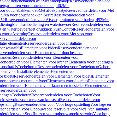
en voor douchebakken d52
Met afdekplaatje
Reserveonderdelen voor
ergarnituren voor douchebakken, d62
Met
voor douchebakken, d90
Met afdekplaatje
Reserveonderdelen voor Met
ituren voor douchebakken Sestra
Reserveonderdelen voor
d52
Reserveonderdelen voor Afvoergarnituren voor baden, d52
Met
diening
Met draaibediening en watertoevoer
Reserveonderdelen voor
g en watertoevoer
Met drukknop PushControl
Reserveonderdelen voor
p voor afvoerplug
Reserveonderdelen voor Met stop voor
serveonderdelen voor
llatie-elementen
Reserveonderdelen voor Installatie-
or wastafels
Elementen voor bidets
Reserveonderdelen voor
erveonderdelen voor Elementen voor douches met
wanden
Reserveonderdelen voor Elementen voor
eonderdelen voor Elementen voor kranen
Elementen voor het dragen
spoeltafels
Toebehoren
Reserveonderdelen voor Toebehoren
Geberit
len voor Installatie-elementen
Elementen voor
r bidets
Reserveonderdelen voor Elementen voor bidets
Elementen
oor douches met muurafvoer
Elementen voor douches
Elementen voor
derdelen voor Elementen voor kranen en toestellen
Elementen voor
serveonderdelen voor
atingen
Toebehoren
Reserveonderdelen voor Toebehoren
Voor
reservoirs voor wc's, van kunststof
Reserveonderdelen voor
pstelling
Reserveonderdelen voor Voor hoge opstelling
Voor lage en
eonderdelen voor Opbouwspoelreservoirs voor wc's, van sanitaire
derdelen voor Spoelbuizen voor opbouwspoelreservoirs
Voor hoge