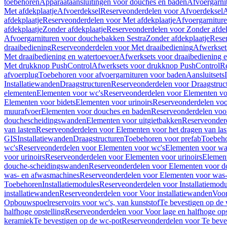
toebehoren
Apparaataansluitingen voor douches en baden
Afvoergarni
Met afdekplaatje
Afvoerdeksel
Reserveonderdelen voor Afvoerdeksel
A
afdekplaatje
Reserveonderdelen voor Met afdekplaatje
Afvoergarnitur
afdekplaatje
Zonder afdekplaatje
Reserveonderdelen voor Zonder afdek
Afvoergarnituren voor douchebakken Sestra
Zonder afdekplaatje
Reser
draaibediening
Reserveonderdelen voor Met draaibediening
Afwerkset
Met draaibediening en watertoevoer
Afwerksets voor draaibediening 
Met drukknop PushControl
Afwerksets voor drukknop PushControl
Re
afvoerplug
Toebehoren voor afvoergarnituren voor baden
Aansluitsets
Installatiewanden
Draagstructuren
Reserveonderdelen voor Draagstruc
elementen
Elementen voor wc's
Reserveonderdelen voor Elementen vo
Elementen voor bidets
Elementen voor urinoirs
Reserveonderdelen voo
muurafvoer
Elementen voor douches en baden
Reserveonderdelen voo
douchescheidingswanden
Elementen voor uitgietbakken
Reserveonderd
van lasten
Reserveonderdelen voor Elementen voor het dragen van las
GIS
Installatiewanden
Draagstructuren
Toebehoren voor prefab
Toebeho
wc's
Reserveonderdelen voor Elementen voor wc's
Elementen voor was
voor urinoirs
Reserveonderdelen voor Elementen voor urinoirs
Elemen
douche-scheidingswanden
Reserveonderdelen voor Elementen voor 
was- en afwasmachines
Reserveonderdelen voor Elementen voor was
Toebehoren
Installatiemodules
Reserveonderdelen voor Installatiemodu
installatiewanden
Reserveonderdelen voor Voor installatiewanden
Voor
Opbouwspoelreservoirs voor wc's, van kunststof
Te bevestigen op de
halfhoge opstelling
Reserveonderdelen voor Voor lage en halfhoge ops
keramiek
Te bevestigen op de wc-pot
Reserveonderdelen voor Te beve