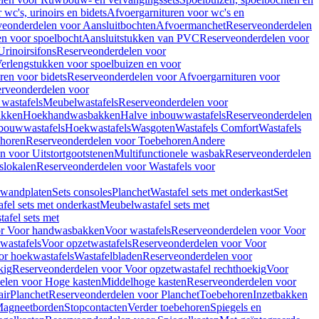
wc's, urinoirs en bidets
Afvoergarnituren voor wc's en
veonderdelen voor Aansluitbochten
Afvoermanchet
Reserveonderdelen
n voor spoelbocht
Aansluitstukken van PVC
Reserveonderdelen voor
Urinoirsifons
Reserveonderdelen voor
erlengstukken voor spoelbuizen en voor
ren voor bidets
Reserveonderdelen voor Afvoergarnituren voor
rveonderdelen voor
wastafels
Meubelwastafels
Reserveonderdelen voor
akken
Hoekhandwasbakken
Halve inbouwwastafels
Reserveonderdelen
bouwwastafels
Hoekwastafels
Wasgoten
Wastafels Comfort
Wastafels
horen
Reserveonderdelen voor Toebehoren
Andere
n voor Uitstortgootstenen
Multifunctionele wasbak
Reserveonderdelen
slokalen
Reserveonderdelen voor Wastafels voor
rwandplaten
Sets consoles
Planchet
Wastafel sets met onderkast
Set
fel sets met onderkast
Meubelwastafel sets met
afel sets met
or Voor handwasbakken
Voor wastafels
Reserveonderdelen voor Voor
wastafels
Voor opzetwastafels
Reserveonderdelen voor Voor
or hoekwastafels
Wastafelbladen
Reserveonderdelen voor
kig
Reserveonderdelen voor Voor opzetwastafel rechthoekig
Voor
elen voor Hoge kasten
Middelhoge kasten
Reserveonderdelen voor
ir
Planchet
Reserveonderdelen voor Planchet
Toebehoren
Inzetbakken
agneetborden
Stopcontacten
Verder toebehoren
Spiegels en