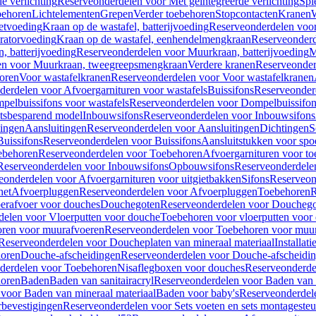
e verlichting
Reserveonderdelen voor Met geïntegreerde verlichting
Spi
ehoren
Lichtelementen
Grepen
Verder toebehoren
Stopcontacten
Kranen
W
etvoeding
Kraan op de wastafel, batterijvoeding
Reserveonderdelen voor 
ratorvoeding
Kraan op de wastafel, eenhendelmengkraan
Reserveonderd
, batterijvoeding
Reserveonderdelen voor Muurkraan, batterijvoeding
M
en voor Muurkraan, tweegreepsmengkraan
Verdere kranen
Reserveonder
oren
Voor wastafelkranen
Reserveonderdelen voor Voor wastafelkranen
erdelen voor Afvoergarnituren voor wastafels
Buissifons
Reserveonder
pelbuissifons voor wastafels
Reserveonderdelen voor Dompelbuissifon
atsbesparend model
Inbouwsifons
Reserveonderdelen voor Inbouwsifons
ingen
Aansluitingen
Reserveonderdelen voor Aansluitingen
Dichtingen
S
Buissifons
Reserveonderdelen voor Buissifons
Aansluitstukken voor spoe
ebehoren
Reserveonderdelen voor Toebehoren
Afvoergarnituren voor toe
Reserveonderdelen voor Inbouwsifons
Opbouwsifons
Reserveonderdele
eonderdelen voor Afvoergarnituren voor uitgietbakken
Sifons
Reserveon
het
Afvoerpluggen
Reserveonderdelen voor Afvoerpluggen
Toebehoren
R
erafvoer voor douches
Douchegoten
Reserveonderdelen voor Doucheg
delen voor Vloerputten voor douche
Toebehoren voor vloerputten voor
ren voor muurafvoeren
Reserveonderdelen voor Toebehoren voor muu
Reserveonderdelen voor Doucheplaten van mineraal materiaal
Installat
oren
Douche-afscheidingen
Reserveonderdelen voor Douche-afscheidi
derdelen voor Toebehoren
Nisaflegboxen voor douches
Reserveonderde
oren
Baden
Baden van sanitairacryl
Reserveonderdelen voor Baden van s
voor Baden van mineraal materiaal
Baden voor baby's
Reserveonderdel
rbevestigingen
Reserveonderdelen voor Sets voeten en sets montageste