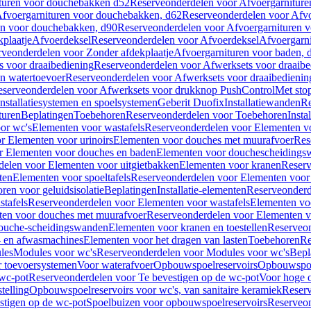
turen voor douchebakken d52
Reserveonderdelen voor Afvoergarnitur
fvoergarnituren voor douchebakken, d62
Reserveonderdelen voor Afvo
en voor douchebakken, d90
Reserveonderdelen voor Afvoergarnituren 
plaatje
Afvoerdeksel
Reserveonderdelen voor Afvoerdeksel
Afvoergarn
veonderdelen voor Zonder afdekplaatje
Afvoergarnituren voor baden, 
s voor draaibediening
Reserveonderdelen voor Afwerksets voor draaibe
en watertoevoer
Reserveonderdelen voor Afwerksets voor draaibedienin
serveonderdelen voor Afwerksets voor drukknop PushControl
Met sto
Installatiesystemen en spoelsystemen
Geberit Duofix
Installatiewanden
Re
turen
Beplatingen
Toebehoren
Reserveonderdelen voor Toebehoren
Insta
or wc's
Elementen voor wastafels
Reserveonderdelen voor Elementen vo
r Elementen voor urinoirs
Elementen voor douches met muurafvoer
Res
r Elementen voor douches en baden
Elementen voor douchescheidings
elen voor Elementen voor uitgietbakken
Elementen voor kranen
Reserv
ten
Elementen voor spoeltafels
Reserveonderdelen voor Elementen voor 
ren voor geluidsisolatie
Beplatingen
Installatie-elementen
Reserveonderde
tafels
Reserveonderdelen voor Elementen voor wastafels
Elementen voo
ten voor douches met muurafvoer
Reserveonderdelen voor Elementen v
douche-scheidingswanden
Elementen voor kranen en toestellen
Reserveon
- en afwasmachines
Elementen voor het dragen van lasten
Toebehoren
Re
les
Modules voor wc's
Reserveonderdelen voor Modules voor wc's
Bepl
 toevoersystemen
Voor waterafvoer
Opbouwspoelreservoirs
Opbouwspoel
 wc-pot
Reserveonderdelen voor Te bevestigen op de wc-pot
Voor hoge o
telling
Opbouwspoelreservoirs voor wc's, van sanitaire keramiek
Reserv
stigen op de wc-pot
Spoelbuizen voor opbouwspoelreservoirs
Reserveon