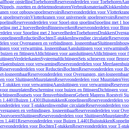
alfhoge opstelling
Toebehoren
Reserveonderdelen voor Toebehoren
Aan
Nippels, rozetten en debietmoderatoren
Verbruiksmateriaal
Klokken
Inbo
ranen voor opbouwspoelreservoirs
Reserveonderdelen voor Vlotterkran
 spoelreservoirs
Vlotterkranen voor universeele spoelreservoirs
Reserve
spoeling
Reserveonderdelen voor Spoel-stop spoeling
Spoeling met 1 ho
oeling met 2 hoeveelheden
Binnenwerken
Reserveonderdelen voor Bin
rdelen voor Spoeling met 2 hoeveelheden
Toebehoren
Drukkers
Overga
oppelingen
Reducties
Bochten
T-stukken
Inwendige circulatie
Reserveond
elen voor Overgangen en verbindingen, losneembaar
Sluitingen
Inbou
ingen voor verwarming, losneembaar
Aansluitingen voor verwarming
R
buizen en fittingen
Afdichtingen voor aansluitingen
Afdichtingen voor f
uitingen
Verdelerkasten
Systeemafdichtingen
Sets schroeven voor flensv
rlagenbuizen voor verwarming
Reserveonderdelen voor Meerlagenbui
Reserveonderdelen voor Reducties
Bochten
Reserveonderdelen voor B
et-losneembaar
Reserveonderdelen voor Overgangen, niet-losneembaar
en voor Sluitingen
Muurplaten
Reserveonderdelen voor Muurplaten
Verd
r T-stukken voor verwarming
Aansluitingen voor verwarming
Reserveon
s voor muurplaten
Bescherming voor buizen en fittingen
Dichtingen voor
ichtingen
Boutsets voor flensverbindingen
Geberit Mapress Roestvrij St
n 1.4401
Buizen 1.4301
Buisstukken
Koppelingen
Reserveonderdelen vo
onderdelen voor T-stukken
Inwendige circulatie
Reserveonderdelen voor
vergangen en verbindingen, losneembaar
Reserveonderdelen voor Over
Doorvoeren
Sluitingen
Reserveonderdelen voor Sluitingen
Muurplaten
Re
en 1.4401
Reserveonderdelen voor Buizen 1.4401
Buisstukken
Koppeli
erveonderdelen voor Bochten
T-stukken
Reserveonderdelen voor T-stu