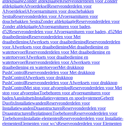
afdekplaatje
Zonder afdekplaatje
Reserveonderdelen voor Zonder
afdekplaatje
Afvoerdeksel
Reserveonderdelen voor
Afvoerdeksel
Afvoergarnituren voor douchebakken
Sestra
Reserveonderdelen voor Afvoergarnituren voor
douchebakken Sestra
Zonder afdekplaatje
Reserveonderdelen voor
Zonder afdekplaatje
Afvoergarnituren voor baden,
d52
Reserveonderdelen voor Afvoergarnituren voor baden, d52
Met
draaibediening
Reserveonderdelen voor Met
draaibediening
Afwerksets voor draaibediening
Reserveonderdelen
voor Afwerksets voor draaibediening
Met draaibediening en
watertoevoer
Reserveonderdelen voor Met draaibediening en
watertoevoer
Afwerksets voor draaibediening en
watertoevoer
Reserveonderdelen voor Afwerksets voor
draaibediening en watertoevoer
Met drukknop
PushControl
Reserveonderdelen voor Met drukknop
PushControl
Afwerksets voor drukknop
PushControl
Reserveonderdelen voor Afwerksets voor drukknop
PushControl
Met stop voor afvoerplug
Reserveonderdelen voor Met
stop voor afvoerplug
Toebehoren voor afvoergarnituren voor
baden
Aansluitsets
Installatiesystemen en spoelsystemen
Geberit
Duofix
Installatiewanden
Reserveonderdelen voor
Installatiewanden
Draagstructuren
Reserveonderdelen voor
Draagstructuren
Beplatingen
Toebehoren
Reserveonderdelen voor
Toebehoren
Installatie-elementen
Reserveonderdelen voor Installatie-
elementen
Elementen voor wc's
Reserveonderdelen voor Elementen