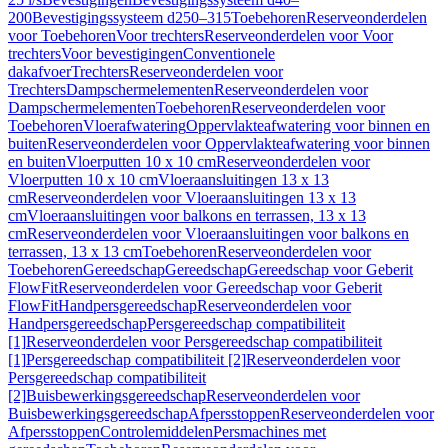
200
Bevestigingssysteem d250–315
Toebehoren
Reserveonderdelen
voor Toebehoren
Voor trechters
Reserveonderdelen voor Voor
trechters
Voor bevestigingen
Conventionele
dakafvoer
Trechters
Reserveonderdelen voor
Trechters
Dampschermelementen
Reserveonderdelen voor
Dampschermelementen
Toebehoren
Reserveonderdelen voor
Toebehoren
Vloerafwatering
Oppervlakteafwatering voor binnen en
buiten
Reserveonderdelen voor Oppervlakteafwatering voor binnen
en buiten
Vloerputten 10 x 10 cm
Reserveonderdelen voor
Vloerputten 10 x 10 cm
Vloeraansluitingen 13 x 13
cm
Reserveonderdelen voor Vloeraansluitingen 13 x 13
cm
Vloeraansluitingen voor balkons en terrassen, 13 x 13
cm
Reserveonderdelen voor Vloeraansluitingen voor balkons en
terrassen, 13 x 13 cm
Toebehoren
Reserveonderdelen voor
Toebehoren
Gereedschap
Gereedschap
Gereedschap voor Geberit
FlowFit
Reserveonderdelen voor Gereedschap voor Geberit
FlowFit
Handpersgereedschap
Reserveonderdelen voor
Handpersgereedschap
Persgereedschap compatibiliteit
[1]
Reserveonderdelen voor Persgereedschap compatibiliteit
[1]
Persgereedschap compatibiliteit [2]
Reserveonderdelen voor
Persgereedschap compatibiliteit
[2]
Buisbewerkingsgereedschap
Reserveonderdelen voor
Buisbewerkingsgereedschap
Afpersstoppen
Reserveonderdelen voor
Afpersstoppen
Controlemiddelen
Persmachines met