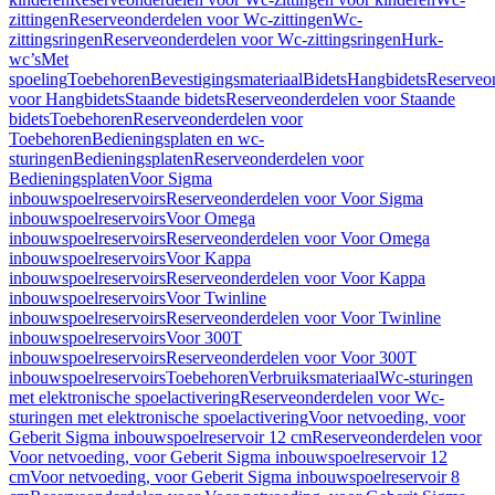
zittingen
Reserveonderdelen voor Wc-zittingen
Wc-
zittingsringen
Reserveonderdelen voor Wc-zittingsringen
Hurk-
wc’s
Met
spoeling
Toebehoren
Bevestigingsmateriaal
Bidets
Hangbidets
Reserveo
voor Hangbidets
Staande bidets
Reserveonderdelen voor Staande
bidets
Toebehoren
Reserveonderdelen voor
Toebehoren
Bedieningsplaten en wc-
sturingen
Bedieningsplaten
Reserveonderdelen voor
Bedieningsplaten
Voor Sigma
inbouwspoelreservoirs
Reserveonderdelen voor Voor Sigma
inbouwspoelreservoirs
Voor Omega
inbouwspoelreservoirs
Reserveonderdelen voor Voor Omega
inbouwspoelreservoirs
Voor Kappa
inbouwspoelreservoirs
Reserveonderdelen voor Voor Kappa
inbouwspoelreservoirs
Voor Twinline
inbouwspoelreservoirs
Reserveonderdelen voor Voor Twinline
inbouwspoelreservoirs
Voor 300T
inbouwspoelreservoirs
Reserveonderdelen voor Voor 300T
inbouwspoelreservoirs
Toebehoren
Verbruiksmateriaal
Wc-sturingen
met elektronische spoelactivering
Reserveonderdelen voor Wc-
sturingen met elektronische spoelactivering
Voor netvoeding, voor
Geberit Sigma inbouwspoelreservoir 12 cm
Reserveonderdelen voor
Voor netvoeding, voor Geberit Sigma inbouwspoelreservoir 12
cm
Voor netvoeding, voor Geberit Sigma inbouwspoelreservoir 8