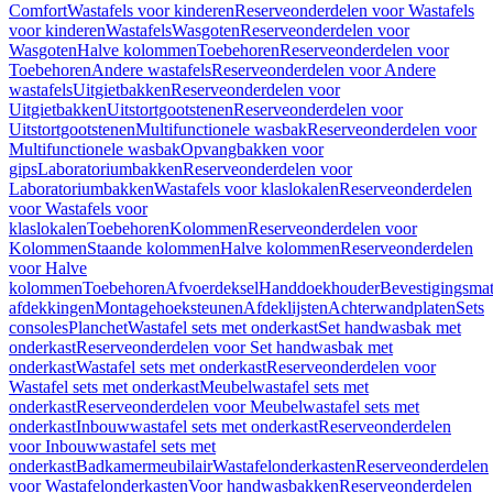
Comfort
Wastafels voor kinderen
Reserveonderdelen voor Wastafels
voor kinderen
Wastafels
Wasgoten
Reserveonderdelen voor
Wasgoten
Halve kolommen
Toebehoren
Reserveonderdelen voor
Toebehoren
Andere wastafels
Reserveonderdelen voor Andere
wastafels
Uitgietbakken
Reserveonderdelen voor
Uitgietbakken
Uitstortgootstenen
Reserveonderdelen voor
Uitstortgootstenen
Multifunctionele wasbak
Reserveonderdelen voor
Multifunctionele wasbak
Opvangbakken voor
gips
Laboratoriumbakken
Reserveonderdelen voor
Laboratoriumbakken
Wastafels voor klaslokalen
Reserveonderdelen
voor Wastafels voor
klaslokalen
Toebehoren
Kolommen
Reserveonderdelen voor
Kolommen
Staande kolommen
Halve kolommen
Reserveonderdelen
voor Halve
kolommen
Toebehoren
Afvoerdeksel
Handdoekhouder
Bevestigingsmat
afdekkingen
Montagehoeksteunen
Afdeklijsten
Achterwandplaten
Sets
consoles
Planchet
Wastafel sets met onderkast
Set handwasbak met
onderkast
Reserveonderdelen voor Set handwasbak met
onderkast
Wastafel sets met onderkast
Reserveonderdelen voor
Wastafel sets met onderkast
Meubelwastafel sets met
onderkast
Reserveonderdelen voor Meubelwastafel sets met
onderkast
Inbouwwastafel sets met onderkast
Reserveonderdelen
voor Inbouwwastafel sets met
onderkast
Badkamermeubilair
Wastafelonderkasten
Reserveonderdelen
voor Wastafelonderkasten
Voor handwasbakken
Reserveonderdelen