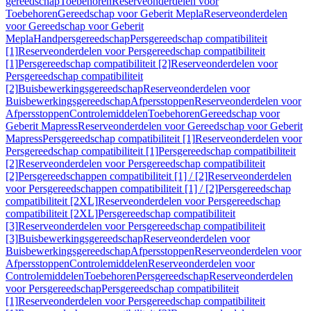
gereedschap
Toebehoren
Reserveonderdelen voor
Toebehoren
Gereedschap voor Geberit Mepla
Reserveonderdelen
voor Gereedschap voor Geberit
Mepla
Handpersgereedschap
Persgereedschap compatibiliteit
[1]
Reserveonderdelen voor Persgereedschap compatibiliteit
[1]
Persgereedschap compatibiliteit [2]
Reserveonderdelen voor
Persgereedschap compatibiliteit
[2]
Buisbewerkingsgereedschap
Reserveonderdelen voor
Buisbewerkingsgereedschap
Afpersstoppen
Reserveonderdelen voor
Afpersstoppen
Controlemiddelen
Toebehoren
Gereedschap voor
Geberit Mapress
Reserveonderdelen voor Gereedschap voor Geberit
Mapress
Persgereedschap compatibiliteit [1]
Reserveonderdelen voor
Persgereedschap compatibiliteit [1]
Persgereedschap compatibiliteit
[2]
Reserveonderdelen voor Persgereedschap compatibiliteit
[2]
Persgereedschappen compatibiliteit [1] / [2]
Reserveonderdelen
voor Persgereedschappen compatibiliteit [1] / [2]
Persgereedschap
compatibiliteit [2XL]
Reserveonderdelen voor Persgereedschap
compatibiliteit [2XL]
Persgereedschap compatibiliteit
[3]
Reserveonderdelen voor Persgereedschap compatibiliteit
[3]
Buisbewerkingsgereedschap
Reserveonderdelen voor
Buisbewerkingsgereedschap
Afpersstoppen
Reserveonderdelen voor
Afpersstoppen
Controlemiddelen
Reserveonderdelen voor
Controlemiddelen
Toebehoren
Persgereedschap
Reserveonderdelen
voor Persgereedschap
Persgereedschap compatibiliteit
[1]
Reserveonderdelen voor Persgereedschap compatibiliteit