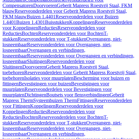
Compensatoren
Doorvoeren
Geberit Mapress Roestvrij Staal, FKM
blauw
Reserveonderdelen voor Geberit Mapress Roestvrij Staal,
FKM blauw
Buizen 1.4401
Reserveonderdelen voor Buizen
1.4401
Buizen 1.4301
Buisstukken
Koppelingen
Reserveonderdelen
voor Koppelingen
Reducties
Reserveonderdelen voor
Reducties
Bochten
Reserveonderdelen voor Bochten
T-
stukken
Reserveonderdelen voor T-stukken
Overgangen, niet-
losneembaar
Reserveonderdelen voor Overgangen, niet-
losneembaar
Overgangen en verbindingen,
losneembaar
Reserveonderdelen voor Overgangen en verbindingen,
losneembaar
Sluitingen
Reserveonderdelen voor
Sluitingen
Doorvoeren
Geberit Mapress Roestvrij Staal,
toebehoren
Reserveonderdelen voor Geberit Mapress Roestvrij Staal,
toebehoren
Isolaties voor muurplaten
Bescherming voor buizen en
fittingen
Bevestigingen voor buizen
Bevestigingen voor
muurplaten
Reserveonderdelen voor Bevestigingen voor
muurplaten
Dichtingen
Boutsets voor flensverbindingen
Geberit
Mapress Therm
Systeembuizen Therm
Fittingen
Reserveonderdelen
voor Fittingen
Koppelingen
Reserveonderdelen voor
Koppelingen
Reducties
Reserveonderdelen voor
Reducties
Bochten
Reserveonderdelen voor Bochten
T-
stukken
Reserveonderdelen voor T-stukken
Overgangen, niet-
losneembaar
Reserveonderdelen voor Overgangen, niet-
losneembaar
Overgangen en verbindingen,