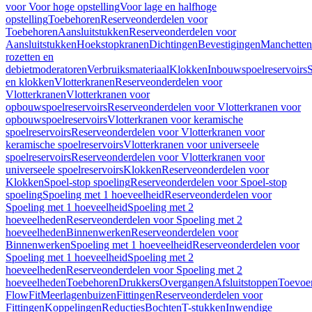
voor Voor hoge opstelling
Voor lage en halfhoge
opstelling
Toebehoren
Reserveonderdelen voor
Toebehoren
Aansluitstukken
Reserveonderdelen voor
Aansluitstukken
Hoekstopkranen
Dichtingen
Bevestigingen
Manchetten
rozetten en
debietmoderatoren
Verbruiksmateriaal
Klokken
Inbouwspoelreservoirs
en klokken
Vlotterkranen
Reserveonderdelen voor
Vlotterkranen
Vlotterkranen voor
opbouwspoelreservoirs
Reserveonderdelen voor Vlotterkranen voor
opbouwspoelreservoirs
Vlotterkranen voor keramische
spoelreservoirs
Reserveonderdelen voor Vlotterkranen voor
keramische spoelreservoirs
Vlotterkranen voor universeele
spoelreservoirs
Reserveonderdelen voor Vlotterkranen voor
universeele spoelreservoirs
Klokken
Reserveonderdelen voor
Klokken
Spoel-stop spoeling
Reserveonderdelen voor Spoel-stop
spoeling
Spoeling met 1 hoeveelheid
Reserveonderdelen voor
Spoeling met 1 hoeveelheid
Spoeling met 2
hoeveelheden
Reserveonderdelen voor Spoeling met 2
hoeveelheden
Binnenwerken
Reserveonderdelen voor
Binnenwerken
Spoeling met 1 hoeveelheid
Reserveonderdelen voor
Spoeling met 1 hoeveelheid
Spoeling met 2
hoeveelheden
Reserveonderdelen voor Spoeling met 2
hoeveelheden
Toebehoren
Drukkers
Overgangen
Afsluitstoppen
Toevoe
FlowFit
Meerlagenbuizen
Fittingen
Reserveonderdelen voor
Fittingen
Koppelingen
Reducties
Bochten
T-stukken
Inwendige