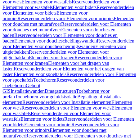
voor wc's
Elementen voor wastafels
Reserveonderdelen voor
Elementen voor wastafels
Elementen voor bidets
Reserveonderdelen
voor Elementen voor bidets
Elementen voor
urinoirs
Reserveonderdelen voor Elementen voor urinoirs
Elementen
voor douches met muurafvoer
Reserveonderdelen voor Elementen
voor douches met muurafvoer
Elementen voor douches en
baden
Reserveonderdelen voor Elementen voor douches en
baden
Elementen voor douchescheidingswanden
Reserveonderdelen
voor Elementen voor douchescheidingswanden
Elementen voor
uitgietbakken
Reserveonderdelen voor Elementen voor
uitgietbakken
Elementen voor kranen
Reserveonderdelen voor
Elementen voor kranen
Elementen voor het dragen van
lasten
Reserveonderdelen voor Elementen voor het dragen van
lasten
Elementen voor spoeltafels
Reserveonderdelen voor Elementen
voor spoeltafels
Toebehoren
Reserveonderdelen voor
Toebehoren
Geberit
GIS
Installatiewanden
Draagstructuren
Toebehoren voor
prefab
Toebehoren voor geluidsisolatie
Beplatingen
Installatie-
elementen
Reserveonderdelen voor Installatie-elementen
Elementen
voor wc's
Reserveonderdelen voor Elementen voor wc's
Elementen
voor wastafels
Reserveonderdelen voor Elementen voor
wastafels
Elementen voor bidets
Reserveonderdelen voor Elementen
voor bidets
Elementen voor urinoirs
Reserveonderdelen voor
Elementen voor urinoirs
Elementen voor douches met
muurafvoer
Reserveonderdelen voor Elementen voor douches met