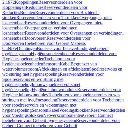
2.1972
Koppelingen
Reserveonderdelen voor
Koppelingen
Reducties
Reserveonderdelen voor
Reducties
Bochten
Reserveonderdelen voor Bochten
T-
stukken
Reserveonderdelen voor T-stukken
Overgangen, niet-
losneembaar
Reserveonderdelen voor Overgangen, niet-
losneembaar
Overgangen en verbindingen,
losneembaar
Reserveonderdelen voor Overgangen en verbindingen,
losneembaar
Doorvoeren
Reserveonderdelen voor
Doorvoeren
Toebehoren voor Geberit Mapress
CuNiFe
Dichtingen
Boutsets voor flensverbindingen
Geberit
hygiënesysteem
Hygiënespoeleenheden
Reserveonderdelen voor
Hygiënespoeleenheden
Toebehoren voor
hygiënespoeleenheden
Sensoren
Kabel
Begrenzer van
watervolumestroom
Afdekkingen en afdekplaten
Spoelreservoirs en
wc-sturing met hygiënespoeling
Reserveonderdelen voor
Spoelreservoirs en wc-sturing met
hygiënespoeling
Inbouwspoelreservoirs met
hygiënespoeling
Hygiëne inbouwmodules
Reserveonderdelen voor
Hygiëne inbouwmodules
Toebehoren voor spoelreservoirs en wc-
sturingen met hygiënespoeling
Reserveonderdelen voor Toebehoren
voor spoelreservoirs en wc-sturingen met
hygiënespoeling
Sensoren
Kabel
Voedingsblokken
Reserveonderdelen
voor Voedingsblokken
Netwerkcomponenten
Geberit Connect
toebehoren voor Geberit hygiënesysteem
Reserveonderdelen voor
Geberit Connect toebehoren voor Geberit