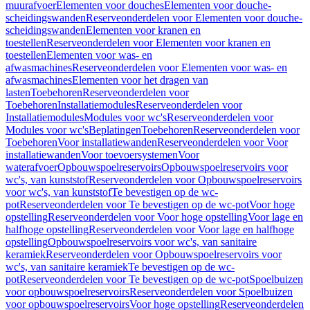
muurafvoer
Elementen voor douches
Elementen voor douche-
scheidingswanden
Reserveonderdelen voor Elementen voor douche-
scheidingswanden
Elementen voor kranen en
toestellen
Reserveonderdelen voor Elementen voor kranen en
toestellen
Elementen voor was- en
afwasmachines
Reserveonderdelen voor Elementen voor was- en
afwasmachines
Elementen voor het dragen van
lasten
Toebehoren
Reserveonderdelen voor
Toebehoren
Installatiemodules
Reserveonderdelen voor
Installatiemodules
Modules voor wc's
Reserveonderdelen voor
Modules voor wc's
Beplatingen
Toebehoren
Reserveonderdelen voor
Toebehoren
Voor installatiewanden
Reserveonderdelen voor Voor
installatiewanden
Voor toevoersystemen
Voor
waterafvoer
Opbouwspoelreservoirs
Opbouwspoelreservoirs voor
wc's, van kunststof
Reserveonderdelen voor Opbouwspoelreservoirs
voor wc's, van kunststof
Te bevestigen op de wc-
pot
Reserveonderdelen voor Te bevestigen op de wc-pot
Voor hoge
opstelling
Reserveonderdelen voor Voor hoge opstelling
Voor lage en
halfhoge opstelling
Reserveonderdelen voor Voor lage en halfhoge
opstelling
Opbouwspoelreservoirs voor wc's, van sanitaire
keramiek
Reserveonderdelen voor Opbouwspoelreservoirs voor
wc's, van sanitaire keramiek
Te bevestigen op de wc-
pot
Reserveonderdelen voor Te bevestigen op de wc-pot
Spoelbuizen
voor opbouwspoelreservoirs
Reserveonderdelen voor Spoelbuizen
voor opbouwspoelreservoirs
Voor hoge opstelling
Reserveonderdelen