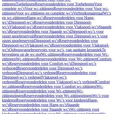
zittingen
Toebehoren
Reserveonderdelen voor Toebehoren
Voor
complete wc's
Voor wc-zittingen
Reserveonderdelen voor Voor wc-
zittingen
Voor wc-zittingen en complete wc's
Verbruiksmateriaal
Wc's
en wc-zittingen
Hang-wc's
Reserveonderdelen voor Hang-
wc's
Diepspoel-wc's
Reserveonderdelen voor Diepspoel-
wc's
Vlakspoel-wc's
Reserveonderdelen voor Vlakspoel-wc's
Staande
wc's
Reserveonderdelen voor Staande wc's
Diepspoel-wc’s voor
opzet spoelreservoir
Reserveonderdelen voor Diepspoel-wc’s voor
opzet spoelreservoir
Diepspoel-wc's
Reserveonderdelen voor
Diepspoel-wc's
Vlakspoel-wc's
Reserveonderdelen voor Vlakspoel-
wc's
Opbouwspoelreservoirs voor wc's, van sanitaire keramiek
Te
bevestigen op de wc-pot
Wc-zittingen
Reserveonderdelen voor Wc-
zittingen
Wc-zittingen
Reserveonderdelen voor Wc-zittingen
Comfort-
wc's
Reserveonderdelen voor Comfort-wc's
Diepspoel-wc’s
verhoogd
Reserveonderdelen voor Diepspoel-wc’s
verhoogd
Diepspoel-wc's verlengd
Reserveonderdelen voor
Diepspoel-wc's verlengd
Vlakspoel-wc’s
verlengd
Reserveonderdelen voor Vlakspoel-wc’s verlengd
Comfort
wc-zittingen
Reserveonderdelen voor Comfort wc-zittingen
Wc-
zittingen
Reserveonderdelen voor Wc-zittingen
Wc-
zittingsringen
Reserveonderdelen voor Wc-zittingsringen
Wc’s voor
kinderen
Reserveonderdelen voor Wc’s voor kinderen
Hang-
wc's
Reserveonderdelen voor Hang-wc's
Staande
wc's
Reserveonderdelen voor Staande wc's
Wc-zittingen voor
kinderen
Reserveonderdelen voor Wc-zittingen voor kinderen
Wc-