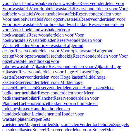
voor Voor handwasbakken
Voor wastafels
Reserveonderdelen voor
Voor wastafels
Voor dubbele wastafels
Reserveonderdelen voor Voor
dubbele wastafels
Voor meubelwastafels
Reserveonderdelen voor
Voor meubelwastafels
Voor opzetwastafels
Reserveonderdelen voor
Voor opzetwastafels
Voor hoekhandwasbakken
Reserveonderdelen
voor Voor hoekhandwasbakken
Voor
hoekwastafels
Reserveonderdelen voor Voor
hoekwastafels
Wastafelbladen
Reserveonderdelen voor
Wastafelbladen
Voor opzetwastafel afgerond
design
Reserveonderdelen voor Voor opzetwastafel afgerond
design
Voor opzetwastafel rechthoekig
Reserveonderdelen voor Voor
opzetwastafel rechthoekig
Voor
inbouwwastafel
Zijkasten
Reserveonderdelen voor Zijkasten
Lage
zijkasten
Reserveonderdelen voor Lage zijkasten
Hoge
kasten
Reserveonderdelen voor Hoge kasten
Middelhoge
kasten
Reserveonderdelen voor Middelhoge
kasten
Hangkasten
Reserveonderdelen voor Hangkasten
Meer
badkamermeubilair
Reserveonderdelen voor Meer
badkamermeubilair
Planchet
Reserveonderdelen voor
Planchet
Toebehoren
Inzetbakken voor schuiflade en
indelingsboxen
Handdoekhouders en
handdoekhaken
Lichtelementen
Houder voor
wastafelplaten
Grepen
Sets
voetsteunen
Magneetborden
Stopcontacten
Verder toebehoren
Spiegels
en spiegelkasten
Spiegel
Reserveonderdelen voor Spiegel
Met