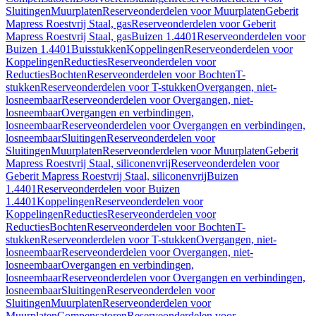
Sluitingen
Muurplaten
Reserveonderdelen voor Muurplaten
Geberit
Mapress Roestvrij Staal, gas
Reserveonderdelen voor Geberit
Mapress Roestvrij Staal, gas
Buizen 1.4401
Reserveonderdelen voor
Buizen 1.4401
Buisstukken
Koppelingen
Reserveonderdelen voor
Koppelingen
Reducties
Reserveonderdelen voor
Reducties
Bochten
Reserveonderdelen voor Bochten
T-
stukken
Reserveonderdelen voor T-stukken
Overgangen, niet-
losneembaar
Reserveonderdelen voor Overgangen, niet-
losneembaar
Overgangen en verbindingen,
losneembaar
Reserveonderdelen voor Overgangen en verbindingen,
losneembaar
Sluitingen
Reserveonderdelen voor
Sluitingen
Muurplaten
Reserveonderdelen voor Muurplaten
Geberit
Mapress Roestvrij Staal, siliconenvrij
Reserveonderdelen voor
Geberit Mapress Roestvrij Staal, siliconenvrij
Buizen
1.4401
Reserveonderdelen voor Buizen
1.4401
Koppelingen
Reserveonderdelen voor
Koppelingen
Reducties
Reserveonderdelen voor
Reducties
Bochten
Reserveonderdelen voor Bochten
T-
stukken
Reserveonderdelen voor T-stukken
Overgangen, niet-
losneembaar
Reserveonderdelen voor Overgangen, niet-
losneembaar
Overgangen en verbindingen,
losneembaar
Reserveonderdelen voor Overgangen en verbindingen,
losneembaar
Sluitingen
Reserveonderdelen voor
Sluitingen
Muurplaten
Reserveonderdelen voor
Muurplaten
Compensatoren
Reserveonderdelen voor