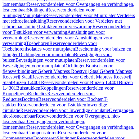
losneembaar
Reserveonderdelen voor Overgangen en verbindingen,
losneembaar
Sluitingen
Reserveonderdelen voor
Sluitingen
Muurplaten
Reserveonderdelen voor Muurplaten
Verdelers
met schroefaansluiting
Reserveonderdelen voor Verdelers met
schroefaansluiting
T-stukken voor verwarming
Reserveonderdelen
voor T-stukken voor verwarming
Aansluitingen voor
verwarming
Reserveonderdelen voor Aansluitingen voor
verwarming
Toebehoren
Reserveonderdelen voor
Toebehoren
Isolaties voor muurplaten
Bescherming voor buizen en
fittingen
Dichtingen voor muurplaten
Bevestigingen voor
buizen
Bevestigingen voor muurplaten
Reserveonderdelen voor
Bevestigingen voor muurplaten
Dichtingen
Boutsets voor
flensverbindingen
Geberit Mapress Roestvrij Staal
Geberit Mapress
Roestvrij Staal
Reserveonderdelen voor Geberit Mapress Roestvrij
Staal
Buizen 1.4401
Reserveonderdelen voor Buizen 1.4401
Buizen
1.4301
Buisstukken
Koppelingen
Reserveonderdelen voor
Koppelingen
Reducties
Reserveonderdelen voor
Reducties
Bochten
Reserveonderdelen voor Bochten
T-
stukken
Reserveonderdelen voor T-stukken
Inwendige
circulatie
Reserveonderdelen voor Inwendige circulatie
Overgangen,
niet-losneembaar
Reserveonderdelen voor Overgangen, niet-
losneembaar
Overgangen en verbindingen,
losneembaar
Reserveonderdelen voor Overgangen en verbindingen,
losneembaar
Compensatoren
Reserveonderdelen voor
Compensatoren
Doorvoeren
Sluitingen
Reserveonderdelen voor