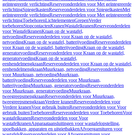
geïntegreerde verlichting
Reserveonderdelen voor Met geïntegreerde
verlichting
Spiegelkasten
Reserveonderdelen voor Spiegelkasten
Met
geïntegreerde verlichting
Reserveonderdelen voor Met geïntegreerde
verlichting
Toebehoren
Lichtelementen
Grepen
Verder
toebehoren
Stopcontacten
Kranen
Wastafelkranen
Reserveonderdelen
voor Wastafelkranen
Kraan op de wastafel,
netvoeding
Reserveonderdelen voor Kraan op de wastafel,
netvoeding
Kraan op de wastafel, batterijvoeding
Reserveonderdelen
voor Kraan op de wastafel, batterijvoeding
Kraan op de wastafel,
generatorvoeding
Reserveonderdelen voor Kraan op de wastafel,
generatorvoeding
Kraan op de wastafel,
eenhendelmengkraan
Reserveonderdelen voor Kraan op de wastafel,
eenhendelmengkraan
Muurkraan, netvoeding
Reserveonderdelen
voor Muurkraan, netvoeding
Muurkraan,
batterijvoeding
Reserveonderdelen voor Muurkraan,
batterijvoeding
Muurkraan, generatorvoeding
Reserveonderdelen
voor Muurkraan, generatorvoeding
Muurkraan,
tweegreepsmengkraan
Reserveonderdelen voor Muurkraan,
tweegreepsmengkraan
Verdere kranen
Reserveonderdelen voor
Verdere kranen
Voor gebruik buiten
Reserveonderdelen voor Voor
gebruik buiten
Toebehoren
Reserveonderdelen voor Toebehoren
Voor
wastafelkranen
Reserveonderdelen voor Voor
wastafelkranen
Apparaataansluitingen voor wastafelopstelling,
spoelbakken, apparaten en uitgietbakken
Afvoergarnituren voor
wastafels
Reserveonderdelen voor Afvoergarnituren voor