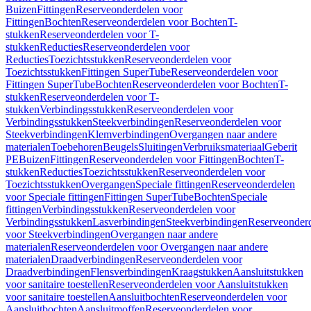
Buizen
Fittingen
Reserveonderdelen voor
Fittingen
Bochten
Reserveonderdelen voor Bochten
T-
stukken
Reserveonderdelen voor T-
stukken
Reducties
Reserveonderdelen voor
Reducties
Toezichtsstukken
Reserveonderdelen voor
Toezichtsstukken
Fittingen SuperTube
Reserveonderdelen voor
Fittingen SuperTube
Bochten
Reserveonderdelen voor Bochten
T-
stukken
Reserveonderdelen voor T-
stukken
Verbindingsstukken
Reserveonderdelen voor
Verbindingsstukken
Steekverbindingen
Reserveonderdelen voor
Steekverbindingen
Klemverbindingen
Overgangen naar andere
materialen
Toebehoren
Beugels
Sluitingen
Verbruiksmateriaal
Geberit
PE
Buizen
Fittingen
Reserveonderdelen voor Fittingen
Bochten
T-
stukken
Reducties
Toezichtsstukken
Reserveonderdelen voor
Toezichtsstukken
Overgangen
Speciale fittingen
Reserveonderdelen
voor Speciale fittingen
Fittingen SuperTube
Bochten
Speciale
fittingen
Verbindingsstukken
Reserveonderdelen voor
Verbindingsstukken
Lasverbindingen
Steekverbindingen
Reserveonder
voor Steekverbindingen
Overgangen naar andere
materialen
Reserveonderdelen voor Overgangen naar andere
materialen
Draadverbindingen
Reserveonderdelen voor
Draadverbindingen
Flensverbindingen
Kraagstukken
Aansluitstukken
voor sanitaire toestellen
Reserveonderdelen voor Aansluitstukken
voor sanitaire toestellen
Aansluitbochten
Reserveonderdelen voor
Aansluitbochten
Aansluitmoffen
Reserveonderdelen voor