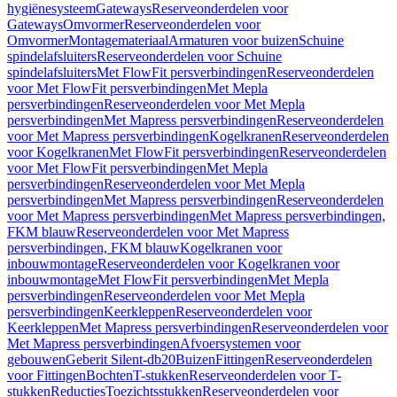
hygiënesysteem
Gateways
Reserveonderdelen voor
Gateways
Omvormer
Reserveonderdelen voor
Omvormer
Montagemateriaal
Armaturen voor buizen
Schuine
spindelafsluiters
Reserveonderdelen voor Schuine
spindelafsluiters
Met FlowFit persverbindingen
Reserveonderdelen
voor Met FlowFit persverbindingen
Met Mepla
persverbindingen
Reserveonderdelen voor Met Mepla
persverbindingen
Met Mapress persverbindingen
Reserveonderdelen
voor Met Mapress persverbindingen
Kogelkranen
Reserveonderdelen
voor Kogelkranen
Met FlowFit persverbindingen
Reserveonderdelen
voor Met FlowFit persverbindingen
Met Mepla
persverbindingen
Reserveonderdelen voor Met Mepla
persverbindingen
Met Mapress persverbindingen
Reserveonderdelen
voor Met Mapress persverbindingen
Met Mapress persverbindingen,
FKM blauw
Reserveonderdelen voor Met Mapress
persverbindingen, FKM blauw
Kogelkranen voor
inbouwmontage
Reserveonderdelen voor Kogelkranen voor
inbouwmontage
Met FlowFit persverbindingen
Met Mepla
persverbindingen
Reserveonderdelen voor Met Mepla
persverbindingen
Keerkleppen
Reserveonderdelen voor
Keerkleppen
Met Mapress persverbindingen
Reserveonderdelen voor
Met Mapress persverbindingen
Afvoersystemen voor
gebouwen
Geberit Silent-db20
Buizen
Fittingen
Reserveonderdelen
voor Fittingen
Bochten
T-stukken
Reserveonderdelen voor T-
stukken
Reducties
Toezichtsstukken
Reserveonderdelen voor