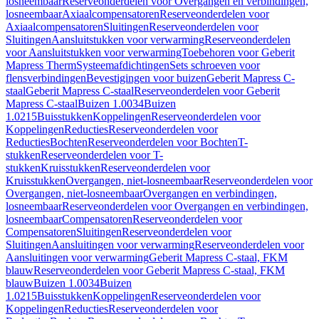
losneembaar
Reserveonderdelen voor Overgangen en verbindingen,
losneembaar
Axiaalcompensatoren
Reserveonderdelen voor
Axiaalcompensatoren
Sluitingen
Reserveonderdelen voor
Sluitingen
Aansluitstukken voor verwarming
Reserveonderdelen
voor Aansluitstukken voor verwarming
Toebehoren voor Geberit
Mapress Therm
Systeemafdichtingen
Sets schroeven voor
flensverbindingen
Bevestigingen voor buizen
Geberit Mapress C-
staal
Geberit Mapress C-staal
Reserveonderdelen voor Geberit
Mapress C-staal
Buizen 1.0034
Buizen
1.0215
Buisstukken
Koppelingen
Reserveonderdelen voor
Koppelingen
Reducties
Reserveonderdelen voor
Reducties
Bochten
Reserveonderdelen voor Bochten
T-
stukken
Reserveonderdelen voor T-
stukken
Kruisstukken
Reserveonderdelen voor
Kruisstukken
Overgangen, niet-losneembaar
Reserveonderdelen voor
Overgangen, niet-losneembaar
Overgangen en verbindingen,
losneembaar
Reserveonderdelen voor Overgangen en verbindingen,
losneembaar
Compensatoren
Reserveonderdelen voor
Compensatoren
Sluitingen
Reserveonderdelen voor
Sluitingen
Aansluitingen voor verwarming
Reserveonderdelen voor
Aansluitingen voor verwarming
Geberit Mapress C-staal, FKM
blauw
Reserveonderdelen voor Geberit Mapress C-staal, FKM
blauw
Buizen 1.0034
Buizen
1.0215
Buisstukken
Koppelingen
Reserveonderdelen voor
Koppelingen
Reducties
Reserveonderdelen voor