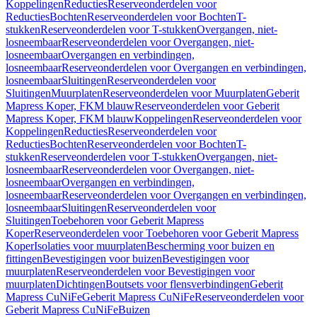
Koppelingen
Reducties
Reserveonderdelen voor
Reducties
Bochten
Reserveonderdelen voor Bochten
T-
stukken
Reserveonderdelen voor T-stukken
Overgangen, niet-
losneembaar
Reserveonderdelen voor Overgangen, niet-
losneembaar
Overgangen en verbindingen,
losneembaar
Reserveonderdelen voor Overgangen en verbindingen,
losneembaar
Sluitingen
Reserveonderdelen voor
Sluitingen
Muurplaten
Reserveonderdelen voor Muurplaten
Geberit
Mapress Koper, FKM blauw
Reserveonderdelen voor Geberit
Mapress Koper, FKM blauw
Koppelingen
Reserveonderdelen voor
Koppelingen
Reducties
Reserveonderdelen voor
Reducties
Bochten
Reserveonderdelen voor Bochten
T-
stukken
Reserveonderdelen voor T-stukken
Overgangen, niet-
losneembaar
Reserveonderdelen voor Overgangen, niet-
losneembaar
Overgangen en verbindingen,
losneembaar
Reserveonderdelen voor Overgangen en verbindingen,
losneembaar
Sluitingen
Reserveonderdelen voor
Sluitingen
Toebehoren voor Geberit Mapress
Koper
Reserveonderdelen voor Toebehoren voor Geberit Mapress
Koper
Isolaties voor muurplaten
Bescherming voor buizen en
fittingen
Bevestigingen voor buizen
Bevestigingen voor
muurplaten
Reserveonderdelen voor Bevestigingen voor
muurplaten
Dichtingen
Boutsets voor flensverbindingen
Geberit
Mapress CuNiFe
Geberit Mapress CuNiFe
Reserveonderdelen voor
Geberit Mapress CuNiFe
Buizen