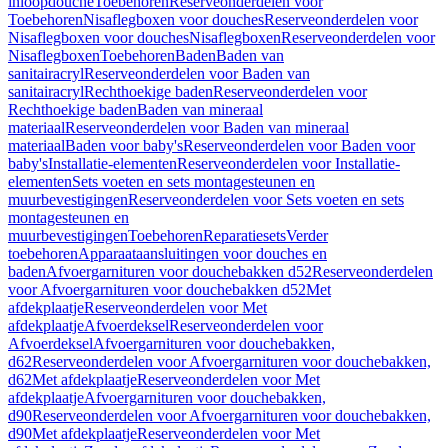
inloopdouche
Toebehoren
Reserveonderdelen voor
Toebehoren
Nisaflegboxen voor douches
Reserveonderdelen voor
Nisaflegboxen voor douches
Nisaflegboxen
Reserveonderdelen voor
Nisaflegboxen
Toebehoren
Baden
Baden van
sanitairacryl
Reserveonderdelen voor Baden van
sanitairacryl
Rechthoekige baden
Reserveonderdelen voor
Rechthoekige baden
Baden van mineraal
materiaal
Reserveonderdelen voor Baden van mineraal
materiaal
Baden voor baby's
Reserveonderdelen voor Baden voor
baby's
Installatie-elementen
Reserveonderdelen voor Installatie-
elementen
Sets voeten en sets montagesteunen en
muurbevestigingen
Reserveonderdelen voor Sets voeten en sets
montagesteunen en
muurbevestigingen
Toebehoren
Reparatiesets
Verder
toebehoren
Apparaataansluitingen voor douches en
baden
Afvoergarnituren voor douchebakken d52
Reserveonderdelen
voor Afvoergarnituren voor douchebakken d52
Met
afdekplaatje
Reserveonderdelen voor Met
afdekplaatje
Afvoerdeksel
Reserveonderdelen voor
Afvoerdeksel
Afvoergarnituren voor douchebakken,
d62
Reserveonderdelen voor Afvoergarnituren voor douchebakken,
d62
Met afdekplaatje
Reserveonderdelen voor Met
afdekplaatje
Afvoergarnituren voor douchebakken,
d90
Reserveonderdelen voor Afvoergarnituren voor douchebakken,
d90
Met afdekplaatje
Reserveonderdelen voor Met