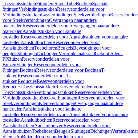
Toezichtsstukken
Fittingen SuperTube
Bochten
Speciale
fittingen
Verbindingsstukken
Reserveonderdelen voor
Verbindingsstukken
Lasverbindingen
Steekverbindingen
Reserveonder
voor Steekverbindingen
Overgangen naar andere
materialen
Reserveonderdelen voor Overgangen naar andere
materialen
Aansluitstukken voor sanitaire
toestellen
Reserveonderdelen voor Aansluitstukken voor sanitaire
toestellen
Aansluitbochten
Reserveonderdelen voor
Aansluitbochten
Toebehoren
Beugels
Bevestigingen voor
beugels
Sluitingen
Dichtingen
Verbruiksmateriaal
Geberit Silent-
PP
Buizen
Reserveonderdelen voor
Buizen
Fittingen
Reserveonderdelen voor
Fittingen
Bochten
Reserveonderdelen voor Bochten
T-
stukken
Reserveonderdelen voor T-
stukken
Reducties
Reserveonderdelen voor
Reducties
Toezichtsstukken
Reserveonderdelen voor
Toezichtsstukken
Verbindingsstukken
Reserveonderdelen voor
Verbindingsstukken
Steekverbindingen
Reserveonderdelen voor
Steekverbindingen
Klemverbindingen
Overgangen naar andere
materialen
Aansluitstukken voor sanitaire
toestellen
Reserveonderdelen voor Aansluitstukken voor sanitaire
toestellen
Aansluitbochten
Reserveonderdelen voor
Aansluitbochten
Aansluitbuizen
Reserveonderdelen voor
Aansluitbuizen
Toebehoren
Beugels
Sluitingen
Dichtingen
Verbruiksmat
Silent-Pro
Buizen
Reserveonderdelen voor