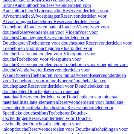
Sifons
Aansluitbochten
Reserveonderdelen voor
Aansluitbochten
Afvoermanchet
Reserveonderdelen voor
Afvoermanchet
Afvoerpluggen
Reserveonderdelen voor
Afvoerpluggen
Toebehoren
Reserveonderdelen voor
Toebehoren
Douches en baden
Douches
Vloerafvoer voor
douches
Reserveonderdelen voor Vloerafvoer voor
douches
Douchegoten
Reserveonderdelen voor
Douchegoten
Toebehoren voor douchegoten
Reserveonderdelen voor
Toebehoren voor douchegoten
Vloerputten voor
douche
Reserveonderdelen voor Vloerputten voor
douche
Toebehoren voor vloerputten voor
douche
Reserveonderdelen voor Toebehoren voor vloerputten voor
douche
Wandafvoeren
Reserveonderdelen voor
Wandafvoeren
Toebehoren voor muurafvoeren
Reserveonderdelen
voor Toebehoren voor muurafvoeren
Douchebakken en
doucheplaten
Reserveonderdelen voor Douchebakken en
doucheplaten
Doucheplaten van mineraal
materiaal
Reserveonderdelen voor Doucheplaten van mineraal
materiaal
Installatie-elementen
Reserveonderdelen voor Installatie-
elementen
Specifieke douchesifons
Reserveonderdelen voor
Specifieke douchesifons
Toebehoren
Douche-
afscheidingen
Reserveonderdelen voor Douche-
afscheidingen
Douche-afscheidingen voor
inloopdouche
Reserveonderdelen voor Douche-afscheidingen voor