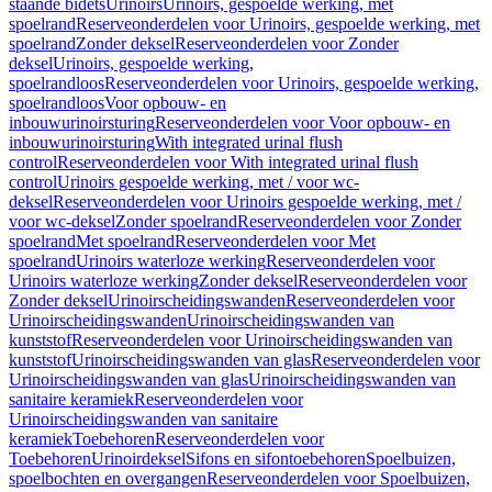
staande bidets
Urinoirs
Urinoirs, gespoelde werking, met
spoelrand
Reserveonderdelen voor Urinoirs, gespoelde werking, met
spoelrand
Zonder deksel
Reserveonderdelen voor Zonder
deksel
Urinoirs, gespoelde werking,
spoelrandloos
Reserveonderdelen voor Urinoirs, gespoelde werking,
spoelrandloos
Voor opbouw- en
inbouwurinoirsturing
Reserveonderdelen voor Voor opbouw- en
inbouwurinoirsturing
With integrated urinal flush
control
Reserveonderdelen voor With integrated urinal flush
control
Urinoirs gespoelde werking, met / voor wc-
deksel
Reserveonderdelen voor Urinoirs gespoelde werking, met /
voor wc-deksel
Zonder spoelrand
Reserveonderdelen voor Zonder
spoelrand
Met spoelrand
Reserveonderdelen voor Met
spoelrand
Urinoirs waterloze werking
Reserveonderdelen voor
Urinoirs waterloze werking
Zonder deksel
Reserveonderdelen voor
Zonder deksel
Urinoirscheidingswanden
Reserveonderdelen voor
Urinoirscheidingswanden
Urinoirscheidingswanden van
kunststof
Reserveonderdelen voor Urinoirscheidingswanden van
kunststof
Urinoirscheidingswanden van glas
Reserveonderdelen voor
Urinoirscheidingswanden van glas
Urinoirscheidingswanden van
sanitaire keramiek
Reserveonderdelen voor
Urinoirscheidingswanden van sanitaire
keramiek
Toebehoren
Reserveonderdelen voor
Toebehoren
Urinoirdeksel
Sifons en sifontoebehoren
Spoelbuizen,
spoelbochten en overgangen
Reserveonderdelen voor Spoelbuizen,