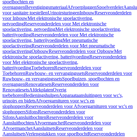
spoelbochten en
overgangen
Bevestigingsmateriaal
Afvoerpluggen
Spoelverdeler
Aanslu
voor sanitaire toestellen
Urinoirsturingen
Inbouw
Reserveonderdelen
voor Inbouw
Met elektronische spoelactivering,
netvoeding
Reserveonderdelen voor Met elektronische
spoelactivering, netvoeding
Met elektronische spoelactivering,
batterijvoeding
Reserveonderdelen voor Met elektronische
spoelactivering, batterijvoeding
Met pneumatische
spoelactivering
Reserveonderdelen voor Met pneumatische
spoelactivering
Opbouw
Reserveonderdelen voor Opbouw
Met
elektronische spoelactivering, batterijvoeding
Reserveonderdelen
voor Met elektronische spoelactivering,
batterijvoeding
Toebehoren
Reserveonderdelen voor
Toebehoren
Ruwbouw- en vervangingssets
Reserveonderdelen voor
Ruwbouw- en vervangingssets
Spoelbuizen, spoelbochten en
overgangen
Renovatiesets
Reserveonderdelen voor
Renovatiesets
Afdekplaten
Overig
toebehoren
Bedieningshulpen
Apparaataansluitingen voor wc's,
urinoirs en bidets
Afvoergarnituren voor wc's en
slophoppers
Reserveonderdelen voor Afvoergarnituren voor wc's en
slophoppers
Sifons
Reserveonderdelen voor
Sifons
Aansluitbochten
Reserveonderdelen voor
Aansluitbochten
Afvoermanchet
Reserveonderdelen voor
Afvoermanchet
Aansluitsets
Reserveonderdelen voor
Aansluitsets
Verlengstukken voor spoelbocht
Reserveonderdelen