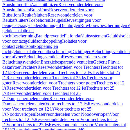
Aansluitmoffen
Aansluitbuizen
Reserveonderdelen voor
Aansluitbuizen
Buissifons
Reserveonderdelen voor
Buissifons
Reukafsluiters
Reserveonderdelen voor
Reukafsluiters
Toebehoren
Beugels
Bevestigingen voor
beugels
Draagschalen
Sluitingen
Dichtingen
Ruwbouwbeschermingen
V
geluidsisolatie en
vochtbescherming
Brandpreventie
Plafondafsluitsystemen
Geluidsisolat
voor contactgeluidsontkoppeling
Isolaties voor
contactgeluidsontkoppeling en
luchtgeluidsisolatie
Vochtbescherming
Dichtingen
Beluchtingsventielen
voor afvoer
Beluchtingsventielen
Reserveonderdelen voor
Beluchtingsventielen
Energiebesparende ventielen
Geberit Pluvia
dakafvoer
Trechters
Reserveonderdelen voor Trechters
Trechters tot
12 l/s
Reserveonderdelen voor Trechters tot 12 l/s
Trechters tot 25
l/s
Reserveonderdelen voor Trechters tot 25 l/s
Trechters voor
goten
Reserveonderdelen voor Trechters voor goten
Trechters tot 12
l/s
Reserveonderdelen voor Trechters tot 12 l/s
Trechters tot 25
l/s
Reserveonderdelen voor Trechters tot 25
l/s
Dampschermelementen
Reserveonderdelen voor
Dampschermelementen
Voor trechters tot 12 l/s
Reserveonderdelen
voor Voor trechters tot 12 l/s
Voor trechters tot 25
l/s
Noodoverlopen
Reserveonderdelen voor Noodoverlopen
Voor
trechters tot 12 l/s
Reserveonderdelen voor Voor trechters tot 12
l/s
Voor trechters tot 25 l/s
Reserveonderdelen voor Voor trechters tot
25 l/s
Bevestigingen
Bevestigingssysteem d40–