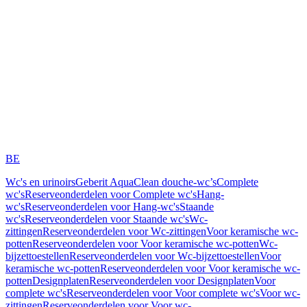
BE
Wc's en urinoirs
Geberit AquaClean douche-wc’s
Complete
wc's
Reserveonderdelen voor Complete wc's
Hang-
wc's
Reserveonderdelen voor Hang-wc's
Staande
wc's
Reserveonderdelen voor Staande wc's
Wc-
zittingen
Reserveonderdelen voor Wc-zittingen
Voor keramische wc-
potten
Reserveonderdelen voor Voor keramische wc-potten
Wc-
bijzettoestellen
Reserveonderdelen voor Wc-bijzettoestellen
Voor
keramische wc-potten
Reserveonderdelen voor Voor keramische wc-
potten
Designplaten
Reserveonderdelen voor Designplaten
Voor
complete wc's
Reserveonderdelen voor Voor complete wc's
Voor wc-
zittingen
Reserveonderdelen voor Voor wc-