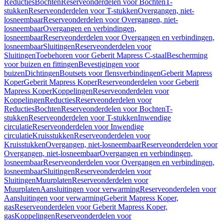
Reducties
Bochten
Reserveonderdelen voor Bochten
T-
stukken
Reserveonderdelen voor T-stukken
Overgangen, niet-
losneembaar
Reserveonderdelen voor Overgangen, niet-
losneembaar
Overgangen en verbindingen,
losneembaar
Reserveonderdelen voor Overgangen en verbindingen,
losneembaar
Sluitingen
Reserveonderdelen voor
Sluitingen
Toebehoren voor Geberit Mapress C-staal
Bescherming
voor buizen en fittingen
Bevestigingen voor
buizen
Dichtingen
Boutsets voor flensverbindingen
Geberit Mapress
Koper
Geberit Mapress Koper
Reserveonderdelen voor Geberit
Mapress Koper
Koppelingen
Reserveonderdelen voor
Koppelingen
Reducties
Reserveonderdelen voor
Reducties
Bochten
Reserveonderdelen voor Bochten
T-
stukken
Reserveonderdelen voor T-stukken
Inwendige
circulatie
Reserveonderdelen voor Inwendige
circulatie
Kruisstukken
Reserveonderdelen voor
Kruisstukken
Overgangen, niet-losneembaar
Reserveonderdelen voor
Overgangen, niet-losneembaar
Overgangen en verbindingen,
losneembaar
Reserveonderdelen voor Overgangen en verbindingen,
losneembaar
Sluitingen
Reserveonderdelen voor
Sluitingen
Muurplaten
Reserveonderdelen voor
Muurplaten
Aansluitingen voor verwarming
Reserveonderdelen voor
Aansluitingen voor verwarming
Geberit Mapress Koper,
gas
Reserveonderdelen voor Geberit Mapress Koper,
gas
Koppelingen
Reserveonderdelen voor