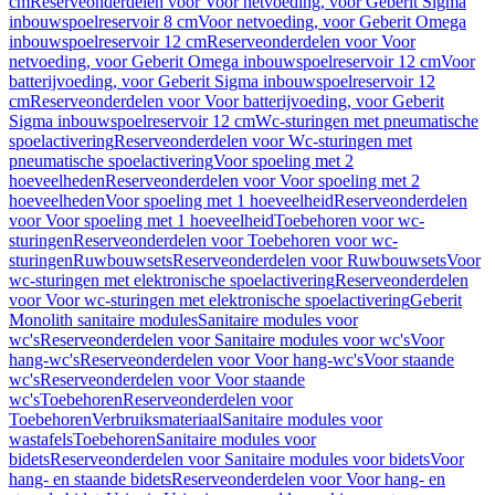
cm
Reserveonderdelen voor Voor netvoeding, voor Geberit Sigma
inbouwspoelreservoir 8 cm
Voor netvoeding, voor Geberit Omega
inbouwspoelreservoir 12 cm
Reserveonderdelen voor Voor
netvoeding, voor Geberit Omega inbouwspoelreservoir 12 cm
Voor
batterijvoeding, voor Geberit Sigma inbouwspoelreservoir 12
cm
Reserveonderdelen voor Voor batterijvoeding, voor Geberit
Sigma inbouwspoelreservoir 12 cm
Wc-sturingen met pneumatische
spoelactivering
Reserveonderdelen voor Wc-sturingen met
pneumatische spoelactivering
Voor spoeling met 2
hoeveelheden
Reserveonderdelen voor Voor spoeling met 2
hoeveelheden
Voor spoeling met 1 hoeveelheid
Reserveonderdelen
voor Voor spoeling met 1 hoeveelheid
Toebehoren voor wc-
sturingen
Reserveonderdelen voor Toebehoren voor wc-
sturingen
Ruwbouwsets
Reserveonderdelen voor Ruwbouwsets
Voor
wc-sturingen met elektronische spoelactivering
Reserveonderdelen
voor Voor wc-sturingen met elektronische spoelactivering
Geberit
Monolith sanitaire modules
Sanitaire modules voor
wc's
Reserveonderdelen voor Sanitaire modules voor wc's
Voor
hang-wc's
Reserveonderdelen voor Voor hang-wc's
Voor staande
wc's
Reserveonderdelen voor Voor staande
wc's
Toebehoren
Reserveonderdelen voor
Toebehoren
Verbruiksmateriaal
Sanitaire modules voor
wastafels
Toebehoren
Sanitaire modules voor
bidets
Reserveonderdelen voor Sanitaire modules voor bidets
Voor
hang- en staande bidets
Reserveonderdelen voor Voor hang- en