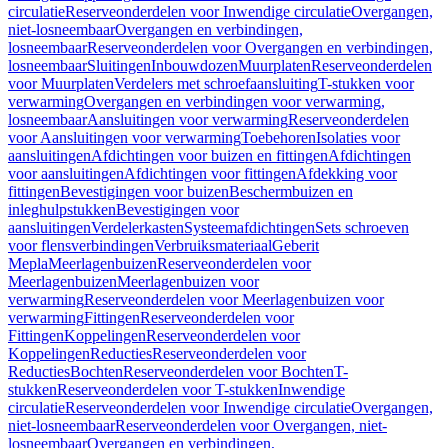
circulatie
Reserveonderdelen voor Inwendige circulatie
Overgangen,
niet-losneembaar
Overgangen en verbindingen,
losneembaar
Reserveonderdelen voor Overgangen en verbindingen,
losneembaar
Sluitingen
Inbouwdozen
Muurplaten
Reserveonderdelen
voor Muurplaten
Verdelers met schroefaansluiting
T-stukken voor
verwarming
Overgangen en verbindingen voor verwarming,
losneembaar
Aansluitingen voor verwarming
Reserveonderdelen
voor Aansluitingen voor verwarming
Toebehoren
Isolaties voor
aansluitingen
Afdichtingen voor buizen en fittingen
Afdichtingen
voor aansluitingen
Afdichtingen voor fittingen
Afdekking voor
fittingen
Bevestigingen voor buizen
Beschermbuizen en
inleghulpstukken
Bevestigingen voor
aansluitingen
Verdelerkasten
Systeemafdichtingen
Sets schroeven
voor flensverbindingen
Verbruiksmateriaal
Geberit
Mepla
Meerlagenbuizen
Reserveonderdelen voor
Meerlagenbuizen
Meerlagenbuizen voor
verwarming
Reserveonderdelen voor Meerlagenbuizen voor
verwarming
Fittingen
Reserveonderdelen voor
Fittingen
Koppelingen
Reserveonderdelen voor
Koppelingen
Reducties
Reserveonderdelen voor
Reducties
Bochten
Reserveonderdelen voor Bochten
T-
stukken
Reserveonderdelen voor T-stukken
Inwendige
circulatie
Reserveonderdelen voor Inwendige circulatie
Overgangen,
niet-losneembaar
Reserveonderdelen voor Overgangen, niet-
losneembaar
Overgangen en verbindingen,